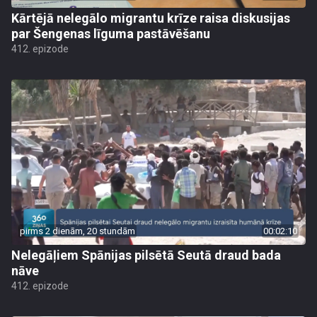
Kārtējā nelegālo migrantu krīze raisa diskusijas
par Šengenas līguma pastāvēšanu
412. epizode
pirms 2 dienām, 20 stundām
00:02:10
Nelegāļiem Spānijas pilsētā Seutā draud bada
nāve
412. epizode