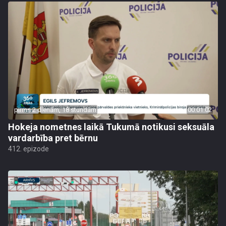
pirms 2 dienām, 18 stundām
00:01:02
Hokeja nometnes laikā Tukumā notikusi seksuāla
vardarbība pret bērnu
412. epizode