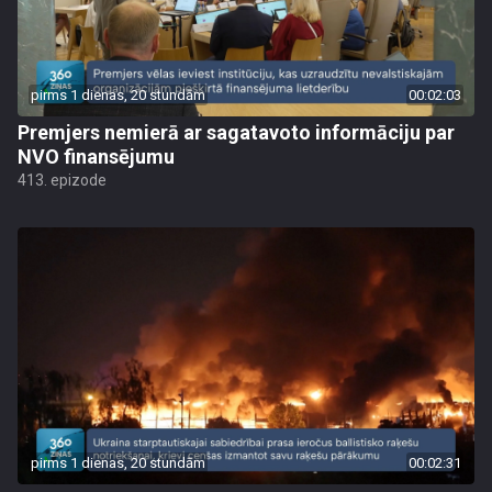
pirms 1 dienas, 20 stundām
00:02:03
Premjers nemierā ar sagatavoto informāciju par
NVO finansējumu
413. epizode
pirms 1 dienas, 20 stundām
00:02:31