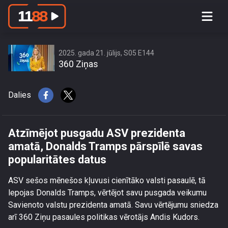
Atzīmējot pusgadu ASV prezidenta
amatā, Donalds Tramps pārspīlē
savas popularitātes datus
2025. gada 21. jūlijs, S05 E144
360 Ziņas
Dalies
Atzīmējot pusgadu ASV prezidenta
amatā, Donalds Tramps pārspīlē savas
popularitātes datus
ASV sešos mēnešos kļuvusi cienītāko valsti pasaulē, tā
lepojas Donalds Tramps, vērtējot savu pusgada veikumu
Savienoto valstu prezidenta amatā. Savu vērtējumu sniedza
arī 360 Ziņu pasaules politikas vērotājs Andis Kudors.