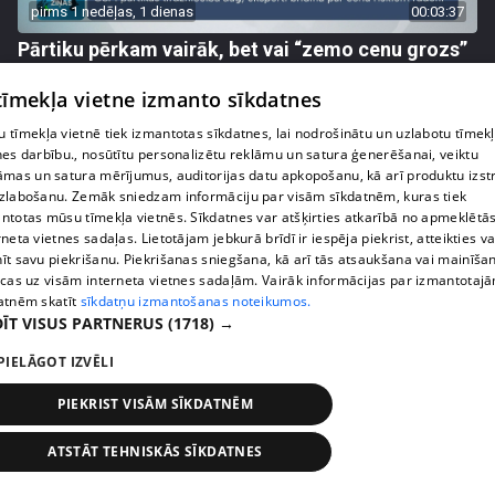
pirms 1 nedēļas, 1 dienas
00:03:37
Pārtiku pērkam vairāk, bet vai “zemo cenu grozs”
tiešām samazina kopējo čeku?
 tīmekļa vietne izmanto sīkdatnes
408. epizode
 tīmekļa vietnē tiek izmantotas sīkdatnes, lai nodrošinātu un uzlabotu tīmek
nes darbību., nosūtītu personalizētu reklāmu un satura ģenerēšanai, veiktu
āmas un satura mērījumus, auditorijas datu apkopošanu, kā arī produktu izst
zlabošanu. Zemāk sniedzam informāciju par visām sīkdatnēm, kuras tiek
ntotas mūsu tīmekļa vietnēs. Sīkdatnes var atšķirties atkarībā no apmeklētā
rneta vietnes sadaļas. Lietotājam jebkurā brīdī ir iespēja piekrist, atteikties va
īt savu piekrišanu. Piekrišanas sniegšana, kā arī tās atsaukšana vai mainīša
ecas uz visām interneta vietnes sadaļām. Vairāk informācijas par izmantotaj
atnēm skatīt
sīkdatņu izmantošanas noteikumos.
ĪT VISUS PARTNERUS
(1718) →
PIELĀGOT IZVĒLI
pirms 1 nedēļas, 1 dienas
00:00:56
PIEKRIST VISĀM SĪKDATNĒM
Latvijā pirmajā Simulāciju centrā mediķi trenēsies
glābt dzīvības
ATSTĀT TEHNISKĀS SĪKDATNES
408. epizode