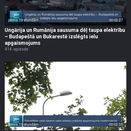
pirms 19 stundām
00:02:27
Ungārija un Rumānija sausuma dēļ taupa elektrību
– Budapeštā un Bukarestē izslēgts ielu
apgaismojums
414. epizode
pirms 19 stundām
00:02:35