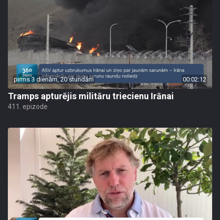
pirms 3 dienām, 20 stundām
00:02:12
Tramps apturējis militāru triecienu Irānai
411. epizode