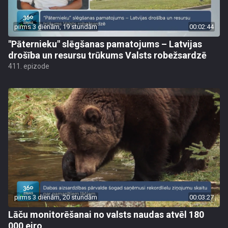
pirms 3 dienām, 19 stundām
00:02:44
"Pāternieku" slēgšanas pamatojums – Latvijas
drošība un resursu trūkums Valsts robežsardzē
411. epizode
pirms 3 dienām, 20 stundām
00:03:27
Lāču monitorēšanai no valsts naudas atvēl 180
000 eiro