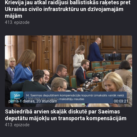
Krievija jau atkal raidījusi ballistiskās raķetes pret
Ukrainas civilo infrastruktūru un dzīvojamajām
mājām
413. epizode
pirms 1 dienas, 20 stundām
00:03:21
Sabiedrībā arvien skaļāk diskutē par Saeimas
deputātu mājokļu un transporta kompensācijām
413. epizode