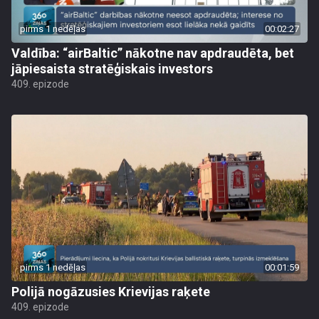
pirms 1 nedēļas
00:02:27
Valdība: “airBaltic” nākotne nav apdraudēta, bet
jāpiesaista stratēģiskais investors
409. epizode
pirms 1 nedēļas
00:01:59
Polijā nogāzusies Krievijas raķete
409. epizode