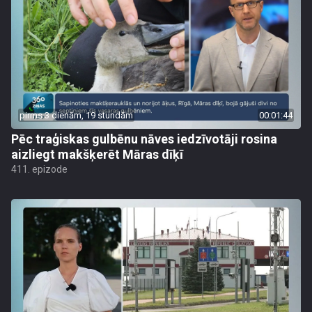
pirms 3 dienām, 19 stundām
00:01:44
Pēc traģiskas gulbēnu nāves iedzīvotāji rosina
aizliegt makšķerēt Māras dīķī
411. epizode