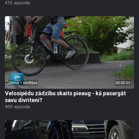
410. epizode
pirms 1 nedēļas
00:03:33
Velosipēdu zādzību skaits pieaug - kā pasargāt
savu divriteni?
409. epizode