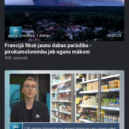
pirms 1 nedēļas, 1 dienas
00:01:29
Francijā fiksē jaunu dabas parādību -
pirokumolonimbu jeb uguns mākoni
408. epizode