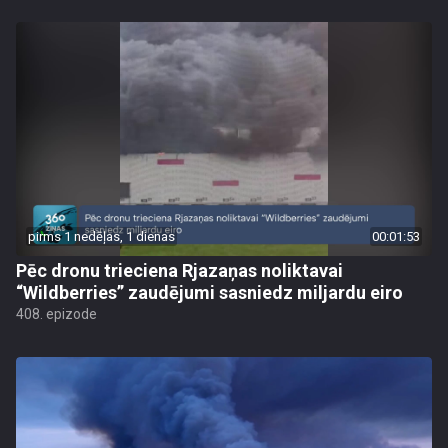
pirms 1 nedēļas, 1 dienas
00:01:53
Pēc dronu trieciena Rjazaņas noliktavai
“Wildberries” zaudējumi sasniedz miljardu eiro
408. epizode