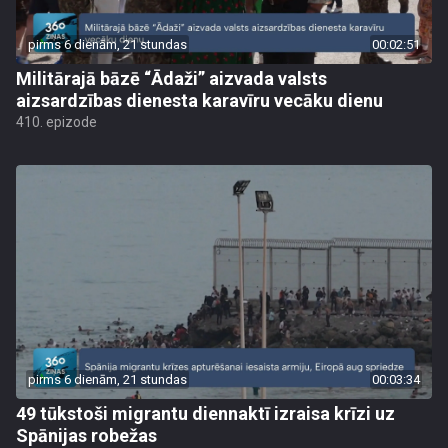
pirms 6 dienām, 21 stundas
00:02:51
Militārajā bāzē “Ādaži” aizvada valsts
aizsardzības dienesta karavīru vecāku dienu
410. epizode
pirms 6 dienām, 21 stundas
00:03:34
49 tūkstoši migrantu diennaktī izraisa krīzi uz
Spānijas robežas