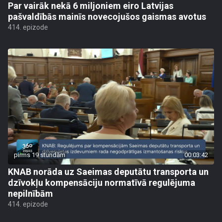
Par vairāk nekā 6 miljoniem eiro Latvijas
pašvaldībās mainīs novecojušos gaismas avotus
414. epizode
pirms 19 stundām
00:03:42
KNAB norāda uz Saeimas deputātu transporta un
dzīvokļu kompensāciju normatīvā regulējuma
nepilnībām
414. epizode