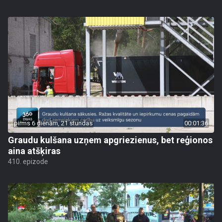
pirms 6 dienām, 21 stundas
00:01:36
Graudu kulšana uzņem apgriezienus, bet reģionos
aina atšķiras
410. epizode