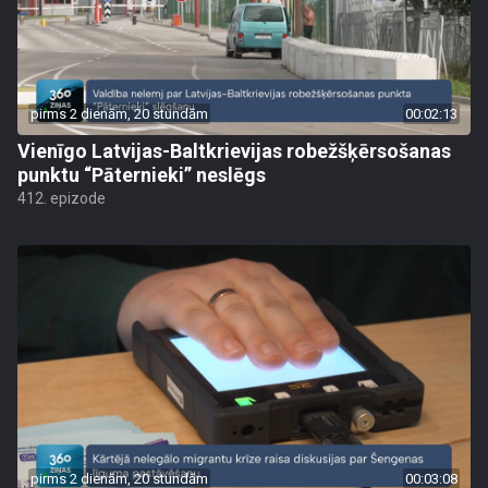
pirms 2 dienām, 20 stundām
00:02:13
Vienīgo Latvijas-Baltkrievijas robežšķērsošanas
punktu “Pāternieki” neslēgs
412. epizode
pirms 2 dienām, 20 stundām
00:03:08