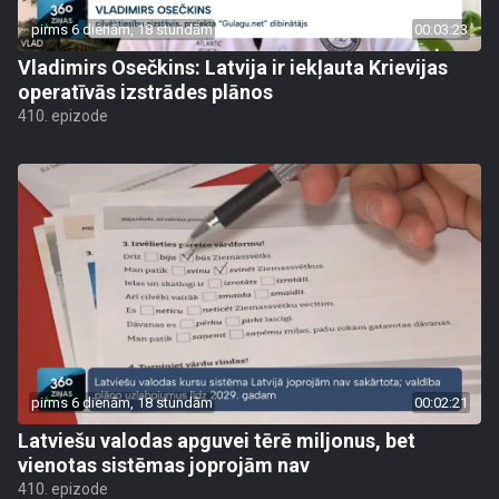
pirms 6 dienām, 18 stundām
00:03:23
Vladimirs Osečkins: Latvija ir iekļauta Krievijas
operatīvās izstrādes plānos
410. epizode
pirms 6 dienām, 18 stundām
00:02:21
Latviešu valodas apguvei tērē miljonus, bet
vienotas sistēmas joprojām nav
410. epizode