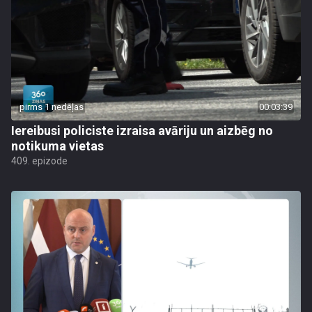
pirms 1 nedēļas
00:03:39
Iereibusi policiste izraisa avāriju un aizbēg no
notikuma vietas
409. epizode