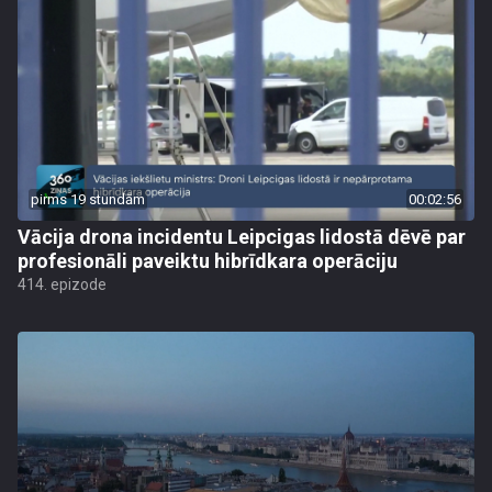
pirms 19 stundām
00:02:56
Vācija drona incidentu Leipcigas lidostā dēvē par
profesionāli paveiktu hibrīdkara operāciju
414. epizode