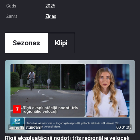
Gads
2025
Žanrs
Ziņas
Sezonas
Klipi
pirms 18 stundām
00:01:35
Rīgā ekspluatācijā nodoti trīs reģionālie veloceļi