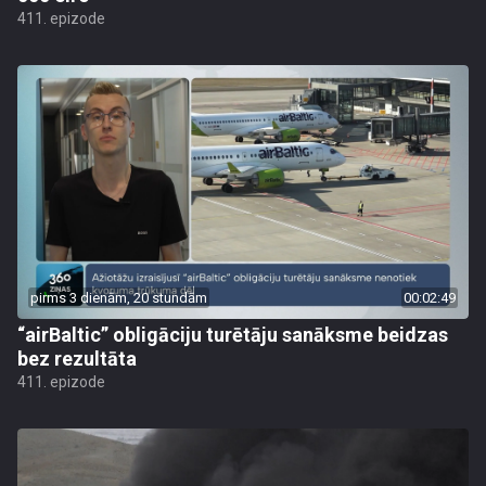
411. epizode
pirms 3 dienām, 20 stundām
00:02:49
“airBaltic” obligāciju turētāju sanāksme beidzas
bez rezultāta
411. epizode