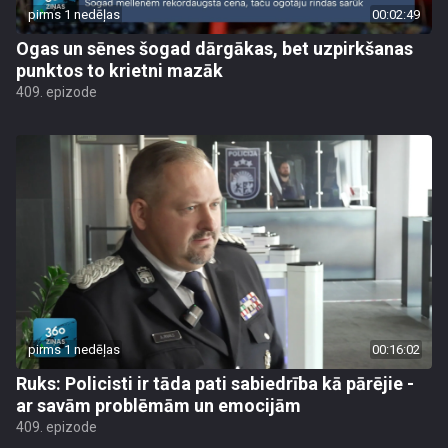
pirms 1 nedēļas
00:02:49
Ogas un sēnes šogad dārgākas, bet uzpirkšanas
punktos to krietni mazāk
409. epizode
pirms 1 nedēļas
00:16:02
Ruks: Policisti ir tāda pati sabiedrība kā pārējie -
ar savām problēmām un emocijām
409. epizode