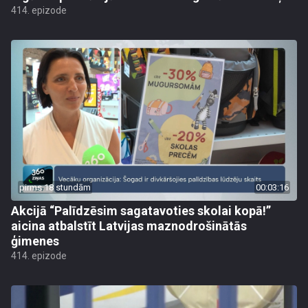
414. epizode
pirms 18 stundām
00:03:16
Akcijā “Palīdzēsim sagatavoties skolai kopā!”
aicina atbalstīt Latvijas maznodrošinātās
ģimenes
414. epizode