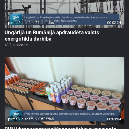
pirms 2 dienām, 21 stundas
00:02:24
Ungārijā un Rumānijā apdraudēta valsts
energotīklu darbība
412. epizode
pirms 2 dienām, 21 stundas
00:03:04
PVN likmes samazināšanas mērķis ir sasniegts –