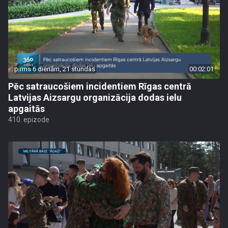
pirms 6 dienām, 21 stundas
00:02:01
Pēc satraucošiem incidentiem Rīgas centrā
Latvijas Aizsargu organizācija dodas ielu
apgaitās
410. epizode