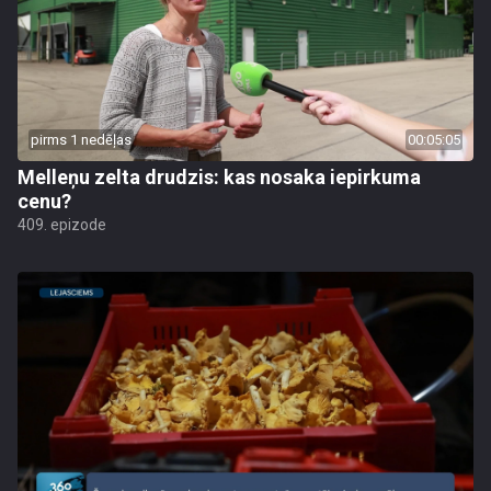
pirms 1 nedēļas
00:05:05
Melleņu zelta drudzis: kas nosaka iepirkuma
cenu?
409. epizode