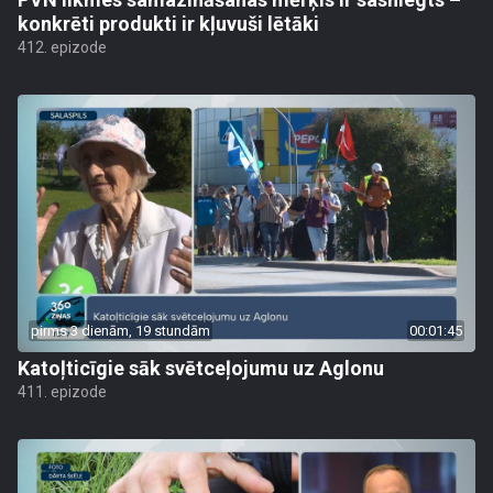
konkrēti produkti ir kļuvuši lētāki
412. epizode
pirms 3 dienām, 19 stundām
00:01:45
Katoļticīgie sāk svētceļojumu uz Aglonu
411. epizode