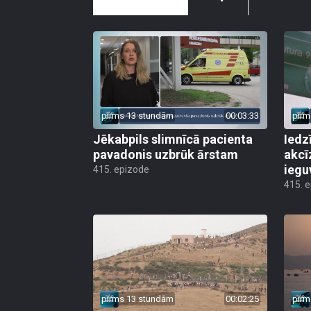
pirms 13 stundām
00:03:33
pirm
Jēkabpils slimnīcā pacienta
Iedz
pavadonis uzbrūk ārstam
akcī
iegu
415. epizode
415. 
pirms 13 stundām
00:02:25
pirm