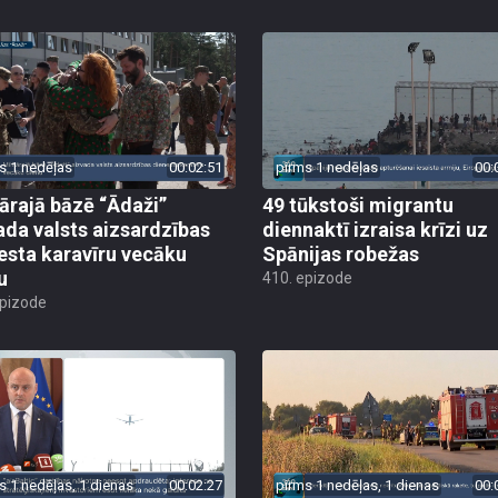
s 1 nedēļas
00:02:51
pirms 1 nedēļas
00:
tārajā bāzē “Ādaži”
49 tūkstoši migrantu
ada valsts aizsardzības
diennaktī izraisa krīzi uz
esta karavīru vecāku
Spānijas robežas
u
410. epizode
epizode
s 1 nedēļas, 1 dienas
00:02:27
pirms 1 nedēļas, 1 dienas
00: