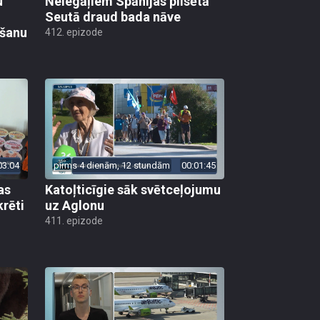
u
Nelegāļiem Spānijas pilsētā
Seutā draud bada nāve
ēšanu
412. epizode
03:04
pirms 4 dienām, 12 stundām
00:01:45
as
Katoļticīgie sāk svētceļojumu
krēti
uz Aglonu
411. epizode