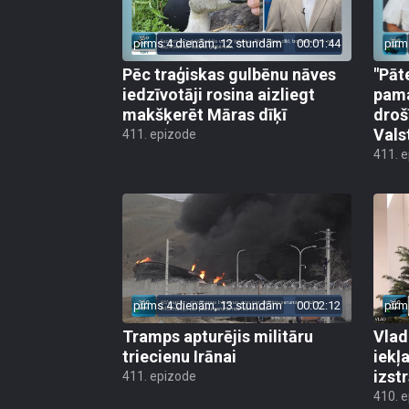
pirms 4 dienām, 12 stundām
00:01:44
pirm
Pēc traģiskas gulbēnu nāves
"Pāt
iedzīvotāji rosina aizliegt
pama
makšķerēt Māras dīķī
droš
Vals
411. epizode
411. 
pirms 4 dienām, 13 stundām
00:02:12
pirm
Tramps apturējis militāru
Vlad
triecienu Irānai
iekļ
izst
411. epizode
410. 