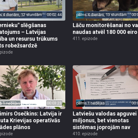
s 4 dienām, 12 stundām
00:02:44
pirms 4 dienām, 13 stundām
00:
ernieku" slēgšanas
Lāču monitorēšanai no va
tojums – Latvijas
naudas atvēl 180 000 eiro
ība un resursu trūkums
411. epizode
ts robežsardzē
epizode
s 1 nedēļas
00:03:23
pirms 1 nedēļas
00:
imirs Osečkins: Latvija ir
Latviešu valodas apguvei
auta Krievijas operatīvās
miljonus, bet vienotas
rādes plānos
sistēmas joprojām nav
epizode
410. epizode