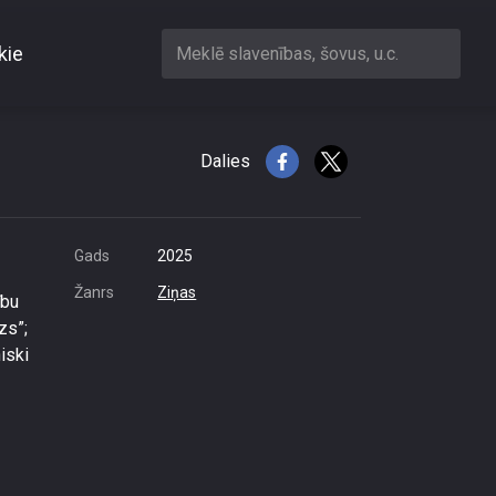
kie
Meklē slavenības, šovus, u.c.
Dalies
Gads
2025
Žanrs
Ziņas
ību
zs”;
iski