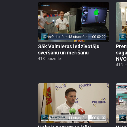
pirms 2 dienām, 13 stundām
00:02:22
pirm
Sāk Valmieras iedzīvotāju
Prem
svēršanu un mērīšanu
saga
NVO 
413. epizode
413. 
pirms 3 dienām, 11 stundām
00:01:02
pirm