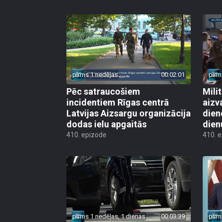
pirms 1 nedēļas
00:02:01
pirm
Pēc satraucošiem
Mili
incidentiem Rīgas centrā
aizv
Latvijas Aizsargu organizācija
dien
dodas ielu apgaitās
dien
410. epizode
410. 
pirms 1 nedēļas, 1 dienas
00:03:39
pirm