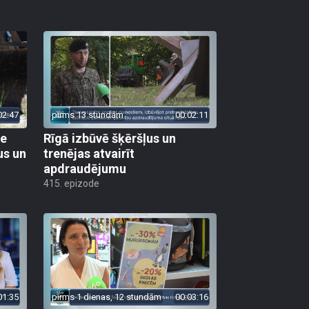
02:47
pirms 13 stundām
00:02:11
ie
Rīgā izbūvē šķēršļus un
us un
trenējas atvairīt
apdraudējumu
415. epizode
01:35
pirms 1 dienas, 12 stundām
00:03:16