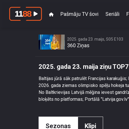
Pašmāju TV šovi
Seriāli
F
2025. gada 23. maijs, S05 E103
360 Ziņas
2025. gada 23. maija ziņu TOP7
Baltijas jūrā sāk patrulēt Francijas karakuģis;
2026. gada ziemas olimpisko spēļu hokeja tur
No Baltkrievijas Latvijā mēģina ievest gandrī
bloķēts no platformas; Portālā "Latvija.gov.lv
Sezonas
Klipi