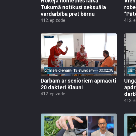
Hokeja nometnes laikā
Vien
Tukumā notikusi seksuāla
robe
vardarbība pret bērnu
“Pāt
412. epizode
412. 
pirms 3 dienām, 13 stundām
00:02:38
pirm
Darbam ar senioriem apmācīti
Ungā
20 dakteri Klauni
apdr
darb
412. epizode
412. 