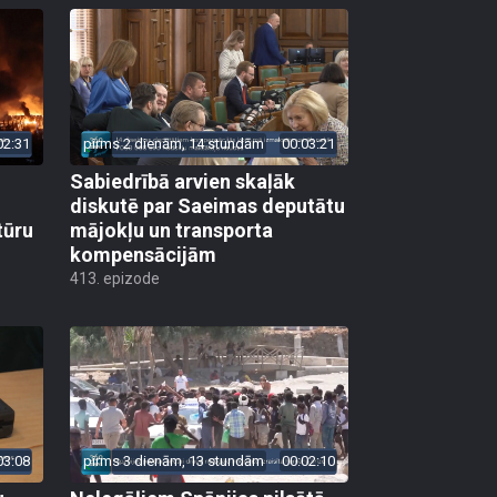
02:31
pirms 2 dienām, 14 stundām
00:03:21
Sabiedrībā arvien skaļāk
diskutē par Saeimas deputātu
tūru
mājokļu un transporta
kompensācijām
413. epizode
03:08
pirms 3 dienām, 13 stundām
00:02:10