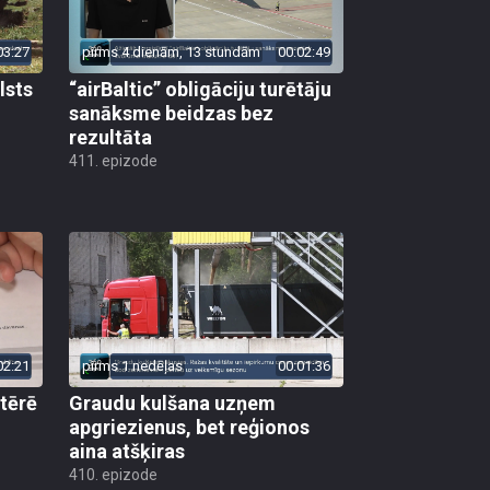
03:27
pirms 4 dienām, 13 stundām
00:02:49
lsts
“airBaltic” obligāciju turētāju
sanāksme beidzas bez
rezultāta
411. epizode
02:21
pirms 1 nedēļas
00:01:36
 tērē
Graudu kulšana uzņem
apgriezienus, bet reģionos
aina atšķiras
410. epizode