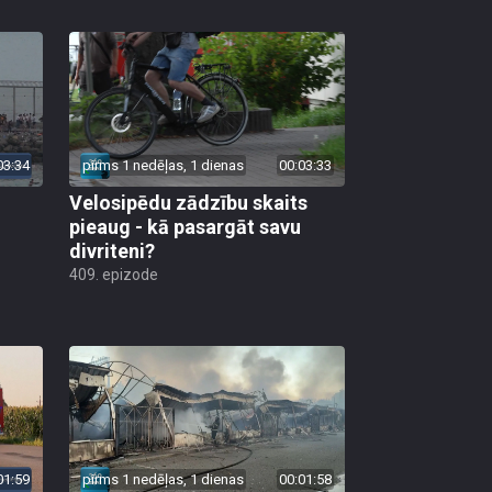
03:34
pirms 1 nedēļas, 1 dienas
00:03:33
Velosipēdu zādzību skaits
pieaug - kā pasargāt savu
divriteni?
409. epizode
01:59
pirms 1 nedēļas, 1 dienas
00:01:58