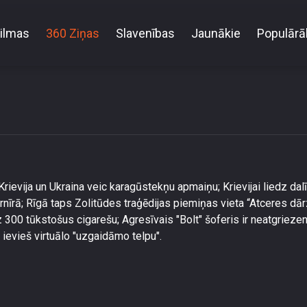
ilmas
360 Ziņas
Slavenības
Jaunākie
Populārā
2025. gada 23. maija ziņu TOP7
 Krievija un Ukraina veic karagūstekņu apmaiņu; Krievijai liedz dal
nīrā; Rīgā taps Zolitūdes traģēdijas piemiņas vieta “Atceres dār
z 300 tūkstošus cigarešu; Agresīvais "Bolt" šoferis ir neatgriezen
" ievieš virtuālo "uzgaidāmo telpu".