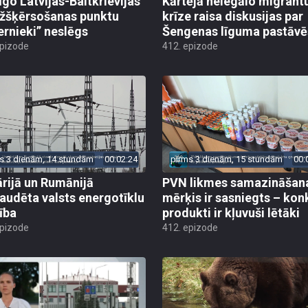
īgo Latvijas-Baltkrievijas
Kārtējā nelegālo migrant
žšķērsošanas punktu
krīze raisa diskusijas par
ernieki” neslēgs
Šengenas līguma pastāv
epizode
412. epizode
s 3 dienām, 14 stundām
00:02:24
pirms 3 dienām, 15 stundām
00:
rijā un Rumānijā
PVN likmes samazināšan
audēta valsts energotīklu
mērķis ir sasniegts – kon
ība
produkti ir kļuvuši lētāki
epizode
412. epizode