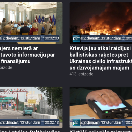
s 2 dienām, 13 stundām
00:02:03
pirms 2 dienām, 13 stundām
00:
jers nemierā ar
Krievija jau atkal raidījusi
tavoto informāciju par
ballistiskās raķetes pret
finansējumu
Ukrainas civilo infrastruk
un dzīvojamajām mājām
epizode
413. epizode
s 3 dienām, 13 stundām
00:02:13
pirms 3 dienām, 13 stundām
00: