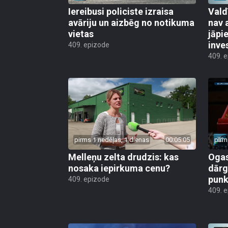
Iereibusi policiste izraisa
Vald
avāriju un aizbēg no notikuma
nav 
vietas
jāpi
inve
409. epizode
409. 
pirms 1 nedēļas, 1 dienas
00:05:05
pirm
Melleņu zelta drudzis: kas
Ogas
nosaka iepirkuma cenu?
dārg
punk
409. epizode
409. 