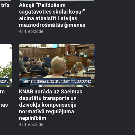
trīs
Akcijā “Palīdzēsim
sagatavoties skolai kopā!”
aicina atbalstīt Latvijas
maznodrošinātās ģimenes
414. epizode
02:35
pirms 1 dienas, 12 stundām
00:03:42
em
KNAB norāda uz Saeimas
deputātu transporta un
mas
dzīvokļu kompensāciju
normatīvā regulējuma
nepilnībām
414. epizode