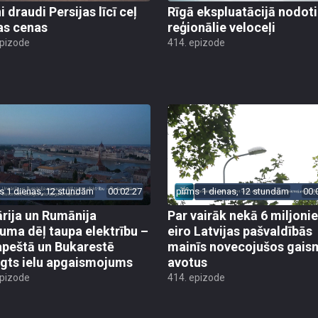
 draudi Persijas līcī ceļ
Rīgā ekspluatācijā nodoti 
as cenas
reģionālie veloceļi
epizode
414. epizode
s 1 dienas, 12 stundām
00:02:27
pirms 1 dienas, 12 stundām
00:
rija un Rumānija
Par vairāk nekā 6 miljoni
uma dēļ taupa elektrību –
eiro Latvijas pašvaldībās
peštā un Bukarestē
mainīs novecojušos gais
ēgts ielu apgaismojums
avotus
epizode
414. epizode