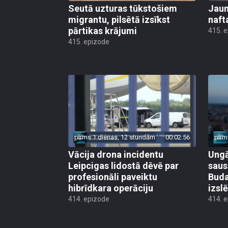
Seutā uzturas tūkstošiem
Jauni
migrantu, pilsētā izsīkst
naft
pārtikas krājumi
415. 
415. epizode
pirms 1 dienas, 12 stundām
00:02:56
pirm
Vācija drona incidentu
Ungā
Leipcigas lidostā dēvē par
saus
profesionāli paveiktu
Buda
hibrīdkara operāciju
izsl
414. epizode
414. 