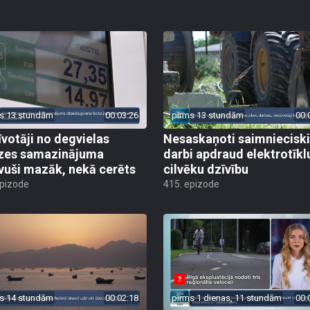
s 13 stundām
00:03:26
pirms 13 stundām
00:
īvotāji no degvielas
Nesaskaņoti saimniecisk
zes samazinājuma
darbi apdraud elektrotīkl
vuši mazāk, nekā cerēts
cilvēku dzīvību
epizode
415. epizode
s 14 stundām
00:02:18
pirms 1 dienas, 11 stundām
00: