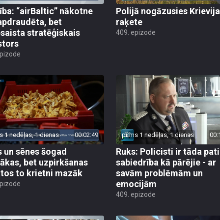
ība: “airBaltic” nākotne
Polijā nogāzusies Krievij
apdraudēta, bet
raķete
esaista stratēģiskais
409. epizode
stors
epizode
s 1 nedēļas, 1 dienas
00:02:49
pirms 1 nedēļas, 1 dienas
00:
 un sēnes šogad
Ruks: Policisti ir tāda pati
ākas, bet uzpirkšanas
sabiedrība kā pārējie - ar
tos to krietni mazāk
savām problēmām un
emocijām
epizode
409. epizode