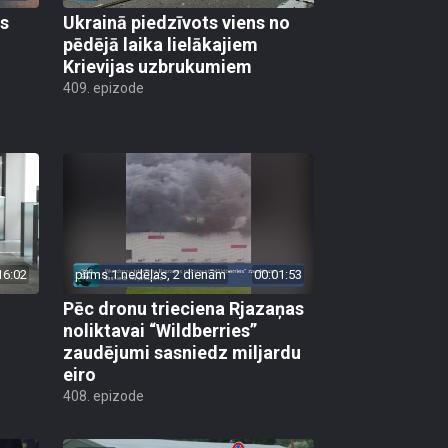
as
Ukrainā piedzīvots viens no
pēdējā laika lielākajiem
Krievijas uzbrukumiem
409. epizode
16:02
pirms 1 nedēļas, 2 dienām
00:01:53
Pēc dronu trieciena Rjazaņas
noliktavai “Wildberries”
zaudējumi sasniedz miljardu
eiro
408. epizode