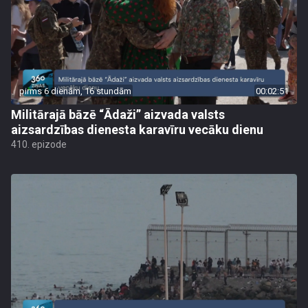
pirms 6 dienām, 16 stundām
00:02:51
Militārajā bāzē “Ādaži” aizvada valsts
aizsardzības dienesta karavīru vecāku dienu
410. epizode