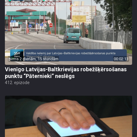
pirms 2 dienām, 15 stundām
00:02:13
Vienīgo Latvijas-Baltkrievijas robežšķērsošanas
punktu “Pāternieki” neslēgs
412. epizode