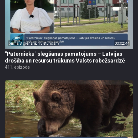
pirms 3 dienām, 15 stundām
00:02:44
"Pāternieku" slēgšanas pamatojums – Latvijas
drošība un resursu trūkums Valsts robežsardzē
411. epizode