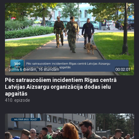
pirms 6 dienām, 16 stundām
00:02:01
Pēc satraucošiem incidentiem Rīgas centrā
Latvijas Aizsargu organizācija dodas ielu
apgaitās
410. epizode