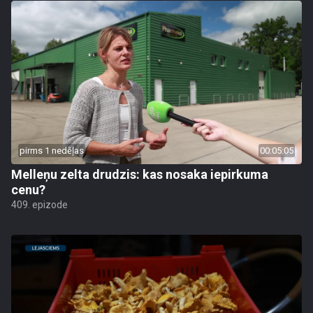
pirms 1 nedēļas
00:05:05
Melleņu zelta drudzis: kas nosaka iepirkuma
cenu?
409. epizode