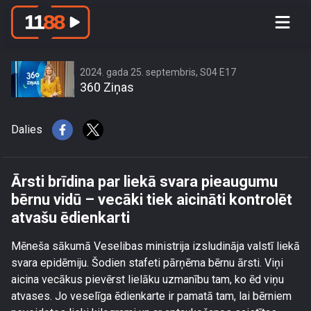
Ārsti brīdina par liekā svara
pieaugumu bērnu vidū – vecāki tiek
aicināti kontrolēt atvašu ēdienkarti
2024. gada 25. septembris, S04 E17
360 Ziņas
Dalies
Ārsti brīdina par liekā svara pieaugumu
bērnu vidū – vecāki tiek aicināti kontrolēt
atvašu ēdienkarti
Mēneša sākumā Veselibas ministrija izsludināja valstī liekā
svara epidēmiju. Šodien stafeti pārņēma bērnu ārsti. Viņi
aicina vecākus pievērst lielāku uzmanību tam, ko ēd viņu
atvases. Jo veselīga ēdienkarte ir pamatā tam, lai bērniem