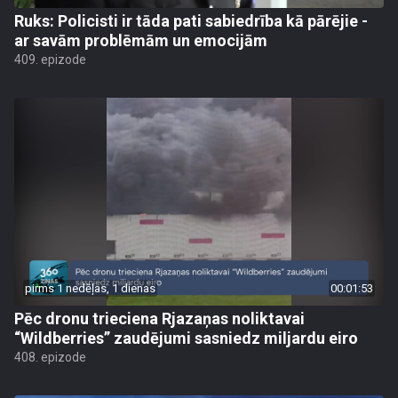
Ruks: Policisti ir tāda pati sabiedrība kā pārējie -
ar savām problēmām un emocijām
409. epizode
pirms 1 nedēļas, 1 dienas
00:01:53
Pēc dronu trieciena Rjazaņas noliktavai
“Wildberries” zaudējumi sasniedz miljardu eiro
408. epizode