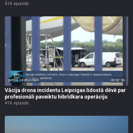
414. epizode
pirms 14 stundām
00:02:56
Vācija drona incidentu Leipcigas lidostā dēvē par
profesionāli paveiktu hibrīdkara operāciju
414. epizode