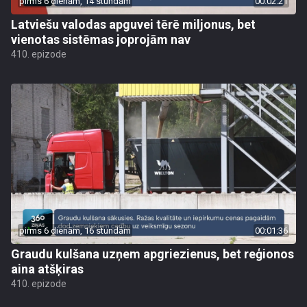
pirms 6 dienām, 14 stundām
00:02:21
Latviešu valodas apguvei tērē miljonus, bet
vienotas sistēmas joprojām nav
410. epizode
pirms 6 dienām, 16 stundām
00:01:36
Graudu kulšana uzņem apgriezienus, bet reģionos
aina atšķiras
410. epizode