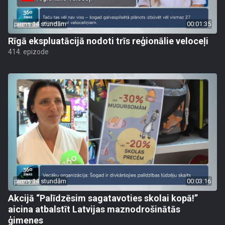
pirms 14 stundām
00:01:35
Rīgā ekspluatācijā nodoti trīs reģionālie veloceļi
414. epizode
pirms 14 stundām
00:03:16
Akcijā “Palīdzēsim sagatavoties skolai kopā!”
aicina atbalstīt Latvijas maznodrošinātās
ģimenes