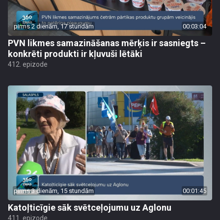
pirms 2 dienām, 17 stundām
00:03:04
PVN likmes samazināšanas mērķis ir sasniegts –
konkrēti produkti ir kļuvuši lētāki
412. epizode
pirms 3 dienām, 15 stundām
00:01:45
Katoļticīgie sāk svētceļojumu uz Aglonu
411. epizode