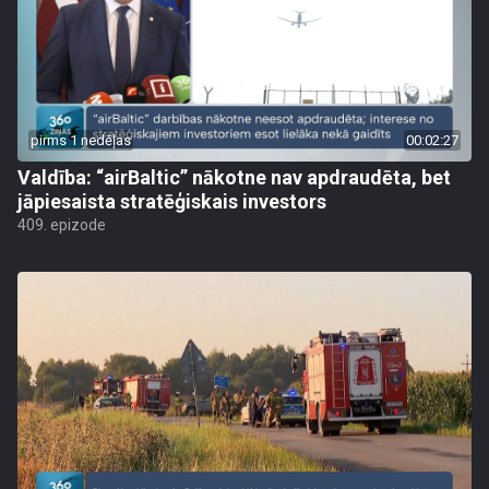
pirms 1 nedēļas
00:02:27
Valdība: “airBaltic” nākotne nav apdraudēta, bet
jāpiesaista stratēģiskais investors
409. epizode