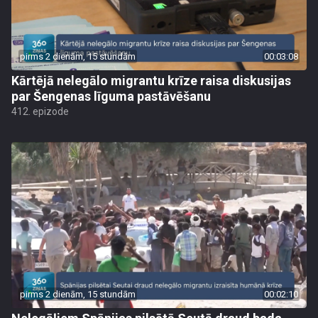
pirms 2 dienām, 15 stundām
00:03:08
Kārtējā nelegālo migrantu krīze raisa diskusijas
par Šengenas līguma pastāvēšanu
412. epizode
pirms 2 dienām, 15 stundām
00:02:10