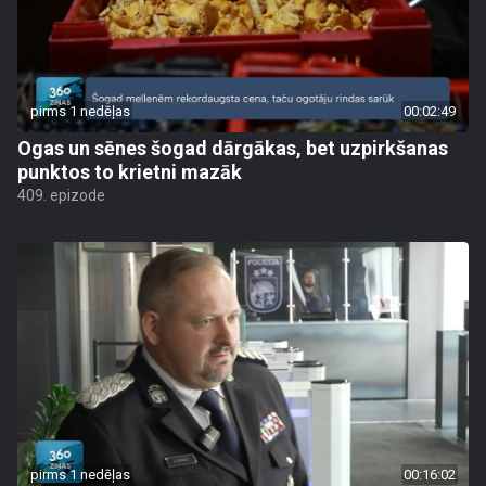
pirms 1 nedēļas
00:02:49
Ogas un sēnes šogad dārgākas, bet uzpirkšanas
punktos to krietni mazāk
409. epizode
pirms 1 nedēļas
00:16:02