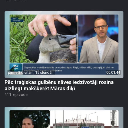
pirms 3 dienām, 15 stundām
00:01:44
Pēc traģiskas gulbēnu nāves iedzīvotāji rosina
aizliegt makšķerēt Māras dīķī
411. epizode