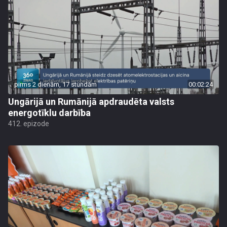
pirms 2 dienām, 17 stundām
00:02:24
Ungārijā un Rumānijā apdraudēta valsts
energotīklu darbība
412. epizode