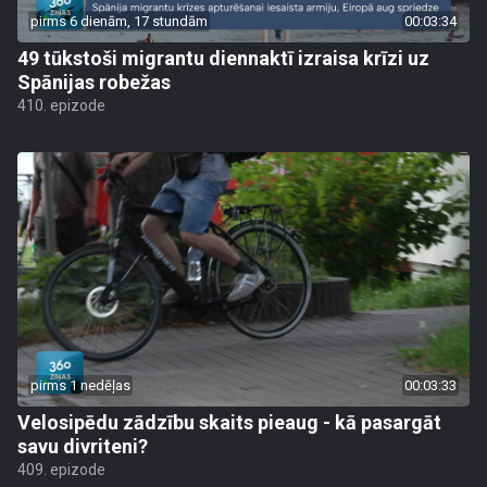
pirms 6 dienām, 17 stundām
00:03:34
49 tūkstoši migrantu diennaktī izraisa krīzi uz
Spānijas robežas
410. epizode
pirms 1 nedēļas
00:03:33
Velosipēdu zādzību skaits pieaug - kā pasargāt
savu divriteni?
409. epizode