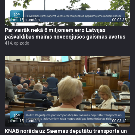
pirms 15 stundām
00:02:35
Par vairāk nekā 6 miljoniem eiro Latvijas
pašvaldībās mainīs novecojušos gaismas avotus
414. epizode
pirms 15 stundām
00:03:42
KNAB norāda uz Saeimas deputātu transporta un