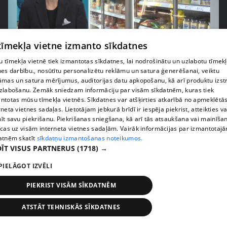
 tīmekļa vietne izmanto sīkdatnes
pirms 1 nedēļas, 1 dienas
00:03:37
 tīmekļa vietnē tiek izmantotas sīkdatnes, lai nodrošinātu un uzlabotu tīmek
Pārtiku pērkam vairāk, bet vai “zemo cenu grozs”
nes darbību., nosūtītu personalizētu reklāmu un satura ģenerēšanai, veiktu
tiešām samazina kopējo čeku?
āmas un satura mērījumus, auditorijas datu apkopošanu, kā arī produktu izst
408. epizode
zlabošanu. Zemāk sniedzam informāciju par visām sīkdatnēm, kuras tiek
ntotas mūsu tīmekļa vietnēs. Sīkdatnes var atšķirties atkarībā no apmeklētā
rneta vietnes sadaļas. Lietotājam jebkurā brīdī ir iespēja piekrist, atteikties va
īt savu piekrišanu. Piekrišanas sniegšana, kā arī tās atsaukšana vai mainīša
ecas uz visām interneta vietnes sadaļām. Vairāk informācijas par izmantotaj
atnēm skatīt
sīkdatņu izmantošanas noteikumos.
ĪT VISUS PARTNERUS
(1718) →
PIELĀGOT IZVĒLI
PIEKRIST VISĀM SĪKDATNĒM
ATSTĀT TEHNISKĀS SĪKDATNES
pirms 1 nedēļas, 1 dienas
00:00:56