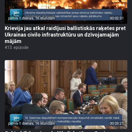
pirms 1 dienas, 16 stundām
00:02:31
Krievija jau atkal raidījusi ballistiskās raķetes pret
Ukrainas civilo infrastruktūru un dzīvojamajām
mājām
413. epizode
pirms 1 dienas, 16 stundām
00:03:21