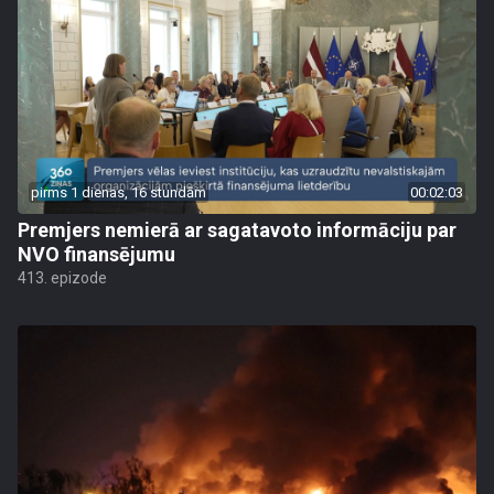
pirms 1 dienas, 16 stundām
00:02:03
Premjers nemierā ar sagatavoto informāciju par
NVO finansējumu
413. epizode