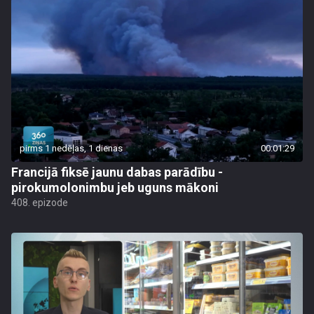
pirms 1 nedēļas, 1 dienas
00:01:29
Francijā fiksē jaunu dabas parādību -
pirokumolonimbu jeb uguns mākoni
408. epizode