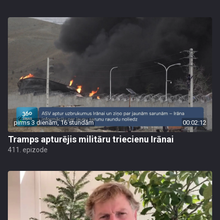
pirms 3 dienām, 16 stundām
00:02:12
Tramps apturējis militāru triecienu Irānai
411. epizode