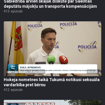
Sabiedrībā arvien skaļāk diskutē par Saeimas
deputātu mājokļu un transporta kompensācijām
413. epizode
pirms 2 dienām, 14 stundām
00:01:02
Hokeja nometnes laikā Tukumā notikusi seksuāla
vardarbība pret bērnu
412. epizode