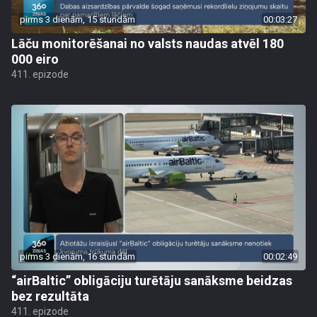
pirms 3 dienām, 15 stundām
00:03:27
Lāču monitorēšanai no valsts naudas atvēl 180
000 eiro
411. epizode
pirms 3 dienām, 16 stundām
00:02:49
“airBaltic” obligāciju turētāju sanāksme beidzas
bez rezultāta
411. epizode