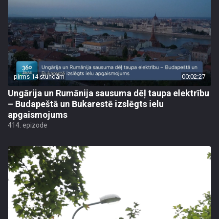
pirms 14 stundām
00:02:27
Ungārija un Rumānija sausuma dēļ taupa elektrību
– Budapeštā un Bukarestē izslēgts ielu
apgaismojums
414. epizode