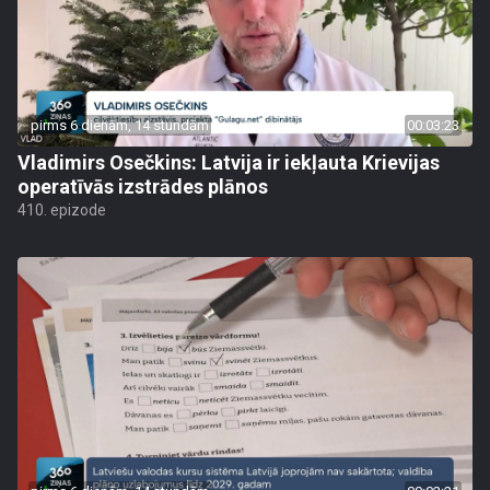
pirms 6 dienām, 14 stundām
00:03:23
Vladimirs Osečkins: Latvija ir iekļauta Krievijas
operatīvās izstrādes plānos
410. epizode