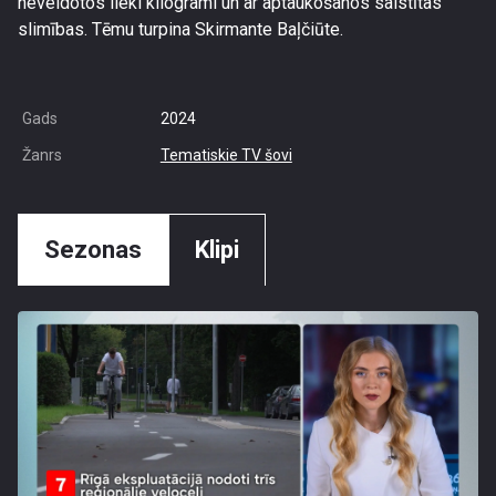
neveidotos lieki kilogrami un ar aptaukošanos saistītas
slimības. Tēmu turpina Skirmante Baļčiūte.
Gads
2024
Žanrs
Tematiskie TV šovi
Sezonas
Klipi