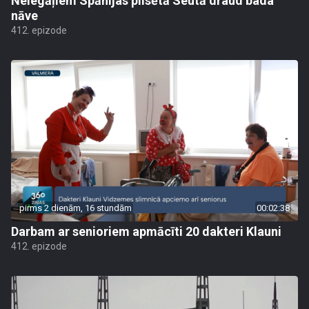
Nelegāļiem Spānijas pilsētā Seutā draud bada
nāve
412. epizode
pirms 2 dienām, 16 stundām
00:02:38
Darbam ar senioriem apmācīti 20 dakteri Klauni
412. epizode