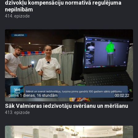
dzīvokļu kompensāciju normatīvā regulējuma
nepilnībām
414. epizode
pirms 1 dienas, 16 stundām
00:02:22
Sāk Valmieras iedzīvotāju svēršanu un mērīšanu
413. epizode