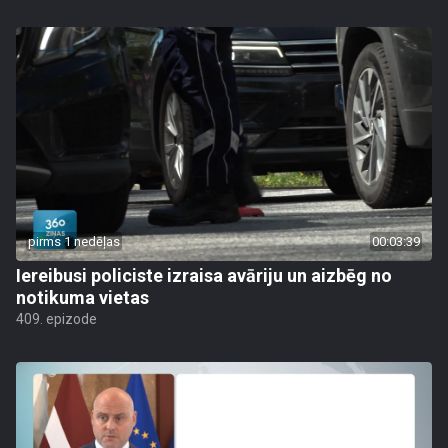
pirms 1 nedēļas
00:03:39
Iereibusi policiste izraisa avāriju un aizbēg no
notikuma vietas
409. epizode