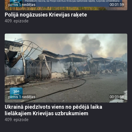
pirms 1 nedēļas
00:01:59
Polijā nogāzusies Krievijas raķete
409. epizode
pirms 1 nedēļas
00:01:58
Ukrainā piedzīvots viens no pēdējā laika
lielākajiem Krievijas uzbrukumiem
409. epizode