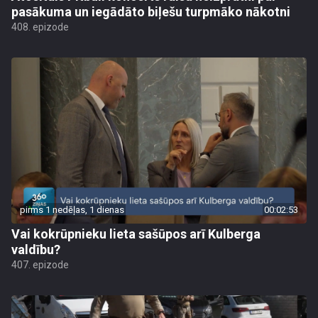
pasākuma un iegādāto biļešu turpmāko nākotni
408. epizode
pirms 1 nedēļas, 1 dienas
00:02:53
Vai kokrūpnieku lieta sašūpos arī Kulberga
valdību?
407. epizode