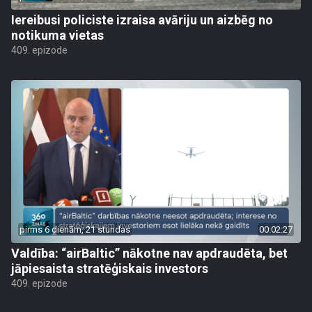
Iereibusi policiste izraisa avāriju un aizbēg no
notikuma vietas
409. epizode
pirms 6 dienām, 21 stundas
00:02:27
Valdība: “airBaltic” nākotne nav apdraudēta, bet
jāpiesaista stratēģiskais investors
409. epizode