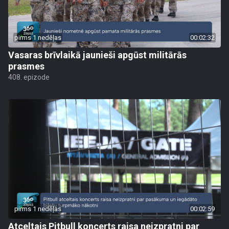
pirms 1 nedēļas
00:02:32
Vasaras brīvlaikā jaunieši apgūst militārās
prasmes
408. epizode
pirms 1 nedēļas
00:02:59
Atceltais Pitbull koncerts raisa neizpratni par