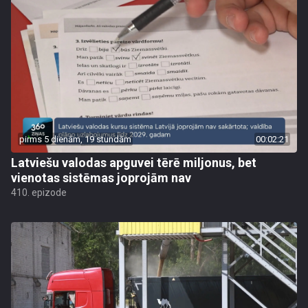
pirms 5 dienām, 19 stundām
00:02:21
Latviešu valodas apguvei tērē miljonus, bet
vienotas sistēmas joprojām nav
410. epizode