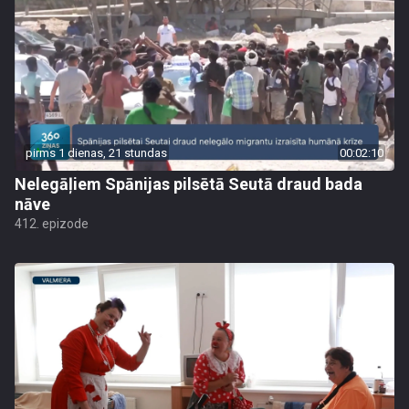
pirms 1 dienas, 21 stundas
00:02:10
Nelegāļiem Spānijas pilsētā Seutā draud bada
nāve
412. epizode