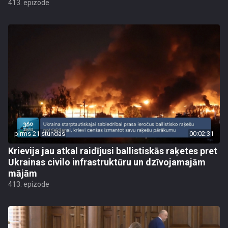
413. epizode
pirms 21 stundas
00:02:31
Krievija jau atkal raidījusi ballistiskās raķetes pret
Ukrainas civilo infrastruktūru un dzīvojamajām
mājām
413. epizode