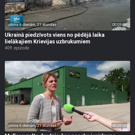
pirms 6 dienām, 21 stundas
00:01:58
Ukrainā piedzīvots viens no pēdējā laika
lielākajiem Krievijas uzbrukumiem
409. epizode
pirms 6 dienām, 21 stundas
00:05:05