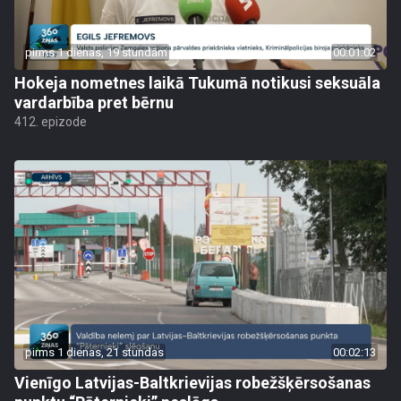
pirms 1 dienas, 19 stundām
00:01:02
Hokeja nometnes laikā Tukumā notikusi seksuāla
vardarbība pret bērnu
412. epizode
pirms 1 dienas, 21 stundas
00:02:13
Vienīgo Latvijas-Baltkrievijas robežšķērsošanas