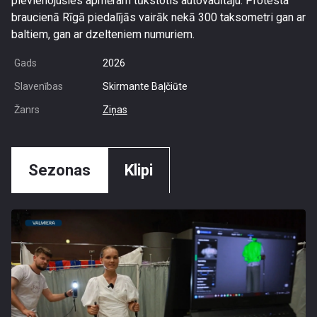
pievienojušies apmēram tūkstotis autovadītāju. Protesta
braucienā Rīgā piedalījās vairāk nekā 300 taksometri gan ar
baltiem, gan ar dzelteniem numuriem.
Gads
2026
Slavenības
Skirmante Baļčiūte
Žanrs
Ziņas
Sezonas
Klipi