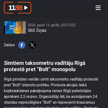
Simtiem taksometru vadītāju Rīgā
protestē pret \"Bolt\" monopolu
2026. gada 13. aprīlis, S05 E332
360 Ziņas
Dalies
Simtiem taksometru vadītāju Rīgā
protestē pret "Bolt" monopolu
Rīgā pirmdien vairāki simti taksometru vadītāju protestē
pret "Bolt" īstenoto politiku. Protesta akcijas laikā
kopbraukšanas pakalpojuma cenas Rīgā palielinājās
apmēram 2,5 reizes. Organizētāji lēš, ka aicinājumam 24
stundas nepieslēgties “Bolt” un nepieņemt braucienus