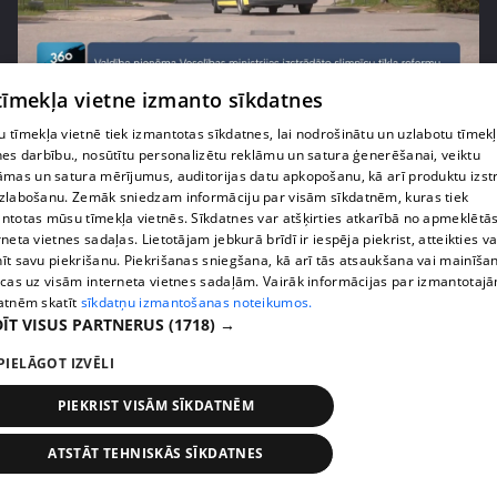
pirms 1 nedēļas, 1 dienas
00:02:52
 tīmekļa vietne izmanto sīkdatnes
Pēc asām debatēm valdība apstiprina slimnīcu
 tīmekļa vietnē tiek izmantotas sīkdatnes, lai nodrošinātu un uzlabotu tīmek
reformu
nes darbību., nosūtītu personalizētu reklāmu un satura ģenerēšanai, veiktu
407. epizode
āmas un satura mērījumus, auditorijas datu apkopošanu, kā arī produktu izst
zlabošanu. Zemāk sniedzam informāciju par visām sīkdatnēm, kuras tiek
ntotas mūsu tīmekļa vietnēs. Sīkdatnes var atšķirties atkarībā no apmeklētā
rneta vietnes sadaļas. Lietotājam jebkurā brīdī ir iespēja piekrist, atteikties va
īt savu piekrišanu. Piekrišanas sniegšana, kā arī tās atsaukšana vai mainīša
ecas uz visām interneta vietnes sadaļām. Vairāk informācijas par izmantotaj
atnēm skatīt
sīkdatņu izmantošanas noteikumos.
ĪT VISUS PARTNERUS
(1718) →
PIELĀGOT IZVĒLI
PIEKRIST VISĀM SĪKDATNĒM
pirms 1 nedēļas, 1 dienas
00:02:47
ATSTĀT TEHNISKĀS SĪKDATNES
Barkavā sākas kapelmeistaru mācības, lai nodotu