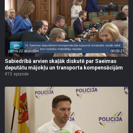
pirms 22 stundām
00:03:21
Sabiedrībā arvien skaļāk diskutē par Saeimas
deputātu mājokļu un transporta kompensācijām
413. epizode