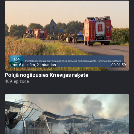
pirms 6 dienām, 21 stundas
00:01:59
Polijā nogāzusies Krievijas raķete
409. epizode