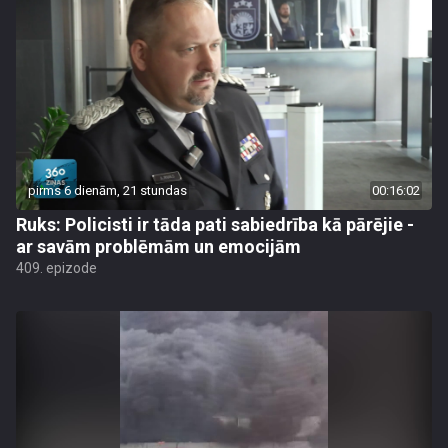
pirms 6 dienām, 21 stundas
00:16:02
Ruks: Policisti ir tāda pati sabiedrība kā pārējie -
ar savām problēmām un emocijām
409. epizode