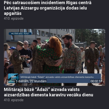
Pēc satraucošiem incidentiem Rīgas centrā
Latvijas Aizsargu organizācija dodas ielu
apgaitās
410. epizode
pirms 5 dienām, 22 stundām
00:02:51
Militārajā bāzē “Ādaži” aizvada valsts
aizsardzības dienesta karavīru vecāku dienu
410. epizode