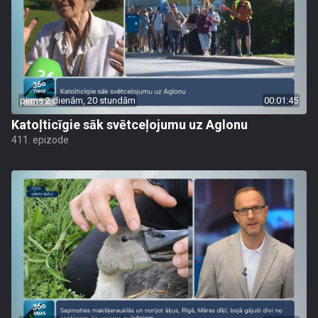
pirms 2 dienām, 20 stundām
00:01:45
Katoļticīgie sāk svētceļojumu uz Aglonu
411. epizode