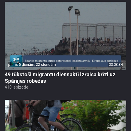
pirms 5 dienām, 22 stundām
00:03:34
49 tūkstoši migrantu diennaktī izraisa krīzi uz
Spānijas robežas
410. epizode