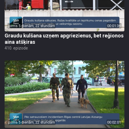
pirms 5 dienām, 22 stundām
00:01:36
Graudu kulšana uzņem apgriezienus, bet reģionos
aina atšķiras
410. epizode
pirms 5 dienām, 22 stundām
00:02:01