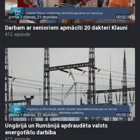
pirms 1 dienas, 21 stundas
00:02:38
Darbam ar senioriem apmācīti 20 dakteri Klauni
412. epizode
pirms 1 dienas, 22 stundām
00:02:24
Ungārijā un Rumānijā apdraudēta valsts
energotīklu darbība
412. epizode