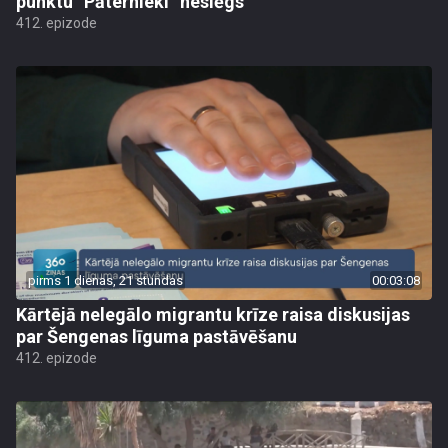
punktu “Pāternieki” neslēgs
412. epizode
pirms 1 dienas, 21 stundas
00:03:08
Kārtējā nelegālo migrantu krīze raisa diskusijas
par Šengenas līguma pastāvēšanu
412. epizode