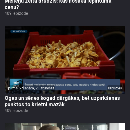
Melleņu zelta drudzis: kas nosaka iepirkuma
cenu?
409. epizode
pirms 6 dienām, 21 stundas
00:02:49
Ogas un sēnes šogad dārgākas, bet uzpirkšanas
punktos to krietni mazāk
409. epizode