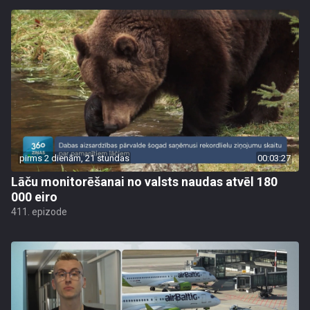
pirms 2 dienām, 21 stundas
00:03:27
Lāču monitorēšanai no valsts naudas atvēl 180
000 eiro
411. epizode