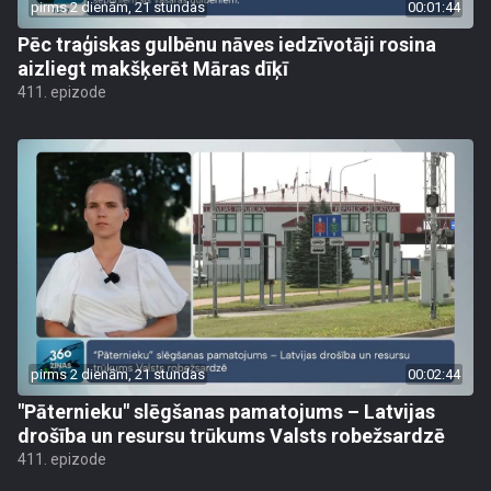
pirms 2 dienām, 21 stundas
00:01:44
Pēc traģiskas gulbēnu nāves iedzīvotāji rosina
aizliegt makšķerēt Māras dīķī
411. epizode
pirms 2 dienām, 21 stundas
00:02:44
"Pāternieku" slēgšanas pamatojums – Latvijas
drošība un resursu trūkums Valsts robežsardzē
411. epizode