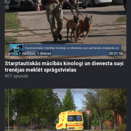
pirms 1 nedēļas, 1 dienas
00:01:56
Starptautiskās mācībās kinologi un dienesta suņi
trenējas meklēt sprāgstvielas
407. epizode