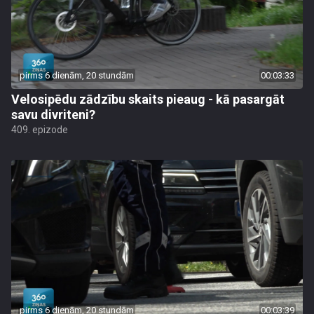
pirms 6 dienām, 20 stundām
00:03:33
Velosipēdu zādzību skaits pieaug - kā pasargāt
savu divriteni?
409. epizode
pirms 6 dienām, 20 stundām
00:03:39