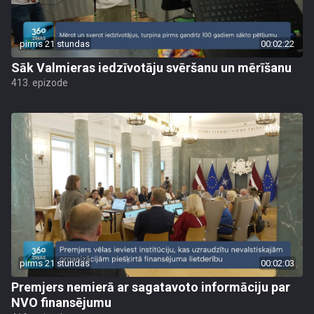
pirms 21 stundas
00:02:22
Sāk Valmieras iedzīvotāju svēršanu un mērīšanu
413. epizode
pirms 21 stundas
00:02:03
Premjers nemierā ar sagatavoto informāciju par
NVO finansējumu