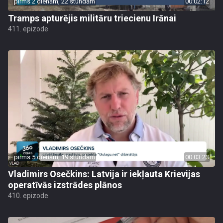
pirms 2 dienām, 22 stundām
00:02:12
Tramps apturējis militāru triecienu Irānai
411. epizode
pirms 5 dienām, 19 stundām
00:03:23
Vladimirs Osečkins: Latvija ir iekļauta Krievijas
operatīvās izstrādes plānos
410. epizode