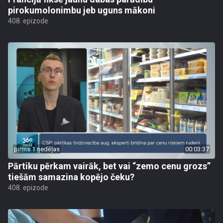
pirokumolonimbu jeb uguns mākoni
408. epizode
pirms 1 nedēļas
00:03:37
Pārtiku pērkam vairāk, bet vai “zemo cenu grozs”
tiešām samazina kopējo čeku?
408. epizode