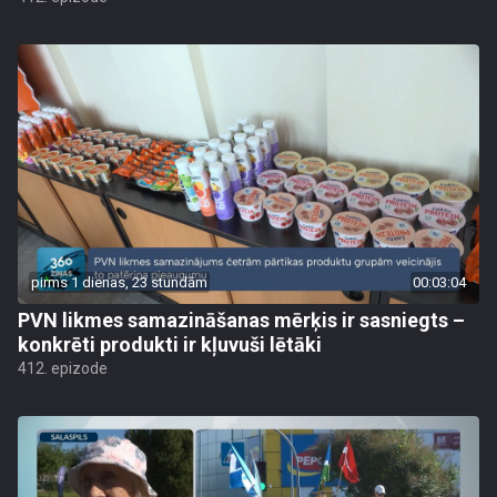
pirms 1 dienas, 23 stundām
00:03:04
PVN likmes samazināšanas mērķis ir sasniegts –
konkrēti produkti ir kļuvuši lētāki
412. epizode