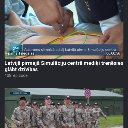
pirms 1 nedēļas
00:00:56
Latvijā pirmajā Simulāciju centrā mediķi trenēsies
glābt dzīvības
408. epizode