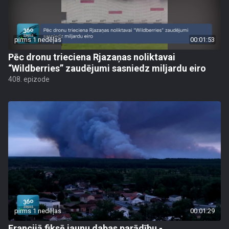
pirms 1 nedēļas
00:01:53
Pēc dronu trieciena Rjazaņas noliktavai
“Wildberries” zaudējumi sasniedz miljardu eiro
408. epizode
pirms 1 nedēļas
00:01:29
Francijā fiksē jaunu dabas parādību -