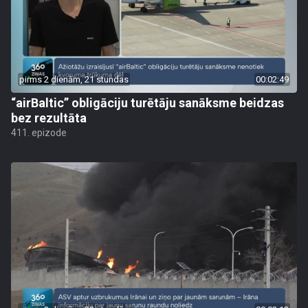
pirms 2 dienām, 21 stundas
00:02:49
“airBaltic” obligāciju turētāju sanāksme beidzas
bez rezultāta
411. epizode