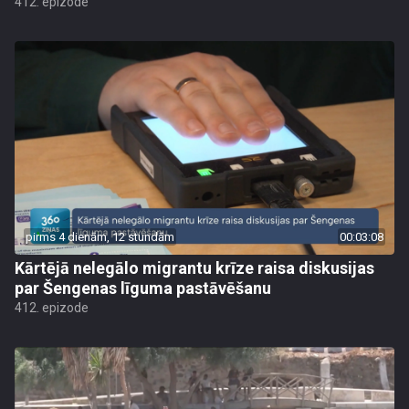
412. epizode
pirms 4 dienām, 12 stundām
00:03:08
Kārtējā nelegālo migrantu krīze raisa diskusijas
par Šengenas līguma pastāvēšanu
412. epizode