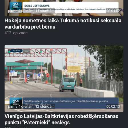
pirms 4 dienām, 11 stundām
00:01:02
Hokeja nometnes laikā Tukumā notikusi seksuāla
vardarbība pret bērnu
412. epizode
pirms 4 dienām, 12 stundām
00:02:13
Vienīgo Latvijas-Baltkrievijas robežšķērsošanas
punktu “Pāternieki” neslēgs