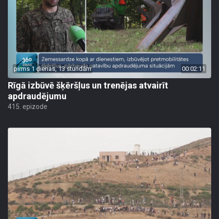
pirms 1 dienas, 13 stundām
00:02:11
Rīgā izbūvē šķēršļus un trenējas atvairīt
apdraudējumu
415. epizode