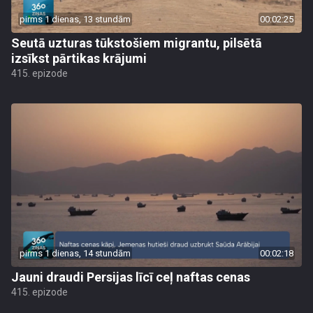
pirms 1 dienas, 13 stundām
00:02:25
Seutā uzturas tūkstošiem migrantu, pilsētā
izsīkst pārtikas krājumi
415. epizode
pirms 1 dienas, 14 stundām
00:02:18
Jauni draudi Persijas līcī ceļ naftas cenas
415. epizode