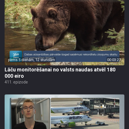
pirms 5 dienām, 12 stundām
00:03:27
Lāču monitorēšanai no valsts naudas atvēl 180
000 eiro
411. epizode