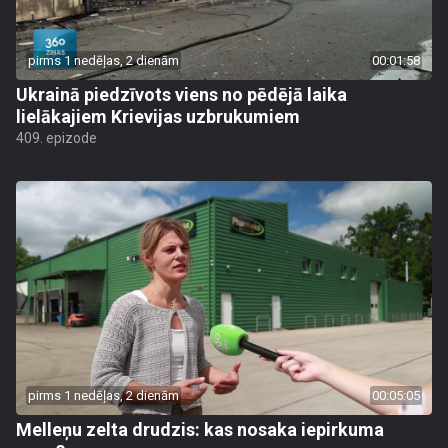
pirms 1 nedēļas, 2 dienām
00:01:58
Ukrainā piedzīvots viens no pēdējā laika
lielākajiem Krievijas uzbrukumiem
409. epizode
pirms 1 nedēļas, 2 dienām
00:05:05
Melleņu zelta drudzis: kas nosaka iepirkuma