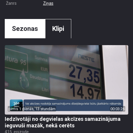
Žanrs
Ziņas
Sezonas
Klipi
pirms 1 dienas, 13 stundām
00:03:26
Iedzīvotāji no degvielas akcīzes samazinājuma
ieguvuši mazāk, nekā cerēts
415. epizode