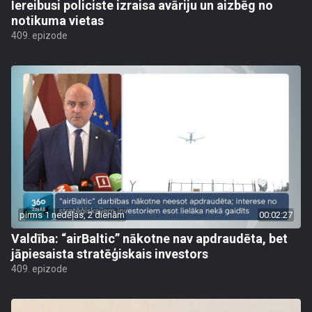
Iereibusi policiste izraisa avāriju un aizbēg no
notikuma vietas
409. epizode
pirms 1 nedēļas, 2 dienām
00:02:27
Valdība: “airBaltic” nākotne nav apdraudēta, bet
jāpiesaista stratēģiskais investors
409. epizode