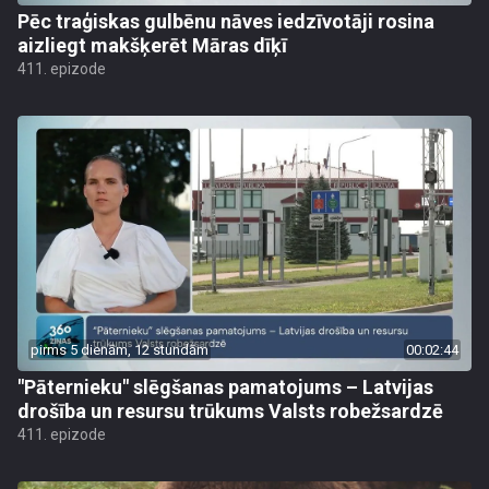
Pēc traģiskas gulbēnu nāves iedzīvotāji rosina
aizliegt makšķerēt Māras dīķī
411. epizode
pirms 5 dienām, 12 stundām
00:02:44
"Pāternieku" slēgšanas pamatojums – Latvijas
drošība un resursu trūkums Valsts robežsardzē
411. epizode