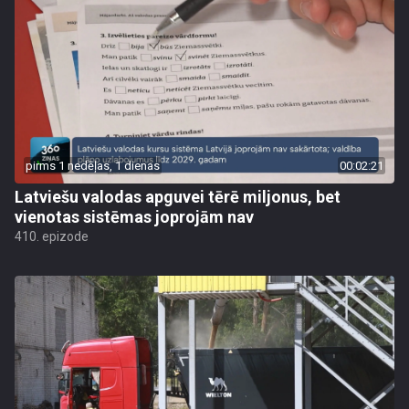
pirms 1 nedēļas, 1 dienas
00:02:21
Latviešu valodas apguvei tērē miljonus, bet
vienotas sistēmas joprojām nav
410. epizode