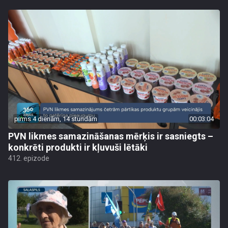
pirms 4 dienām, 14 stundām
00:03:04
PVN likmes samazināšanas mērķis ir sasniegts –
konkrēti produkti ir kļuvuši lētāki
412. epizode