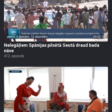
pirms 4 dienām, 12 stundām
00:02:10
Nelegāļiem Spānijas pilsētā Seutā draud bada
nāve
412. epizode