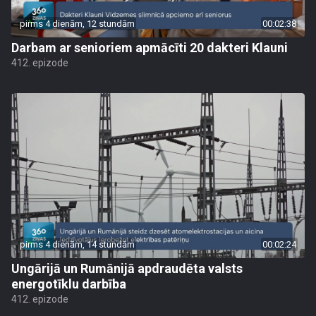
pirms 4 dienām, 12 stundām
00:02:38
Darbam ar senioriem apmācīti 20 dakteri Klauni
412. epizode
pirms 4 dienām, 14 stundām
00:02:24
Ungārijā un Rumānijā apdraudēta valsts
energotīklu darbība
412. epizode