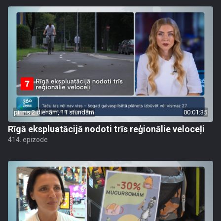
pirms 2 dienām, 11 stundām
00:01:35
Rīgā ekspluatācijā nodoti trīs reģionālie veloceļi
414. epizode