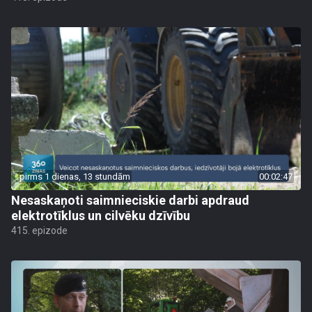
pirms 1 dienas, 13 stundām
00:02:47
Nesaskaņoti saimnieciskie darbi apdraud
elektrotīklus un cilvēku dzīvību
415. epizode