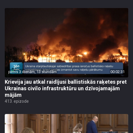
pirms 3 dienām, 13 stundām
00:02:31
Krievija jau atkal raidījusi ballistiskās raķetes pret
Ukrainas civilo infrastruktūru un dzīvojamajām
mājām
413. epizode