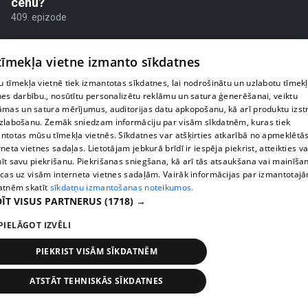
cenu?
409. epizode
 tīmekļa vietne izmanto sīkdatnes
 tīmekļa vietnē tiek izmantotas sīkdatnes, lai nodrošinātu un uzlabotu tīmek
nes darbību., nosūtītu personalizētu reklāmu un satura ģenerēšanai, veiktu
āmas un satura mērījumus, auditorijas datu apkopošanu, kā arī produktu izst
zlabošanu. Zemāk sniedzam informāciju par visām sīkdatnēm, kuras tiek
ntotas mūsu tīmekļa vietnēs. Sīkdatnes var atšķirties atkarībā no apmeklētā
rneta vietnes sadaļas. Lietotājam jebkurā brīdī ir iespēja piekrist, atteikties va
īt savu piekrišanu. Piekrišanas sniegšana, kā arī tās atsaukšana vai mainīša
ecas uz visām interneta vietnes sadaļām. Vairāk informācijas par izmantotaj
atnēm skatīt
sīkdatņu izmantošanas noteikumos.
pirms 1 nedēļas, 2 dienām
00:02:49
ĪT VISUS PARTNERUS
(1718) →
Ogas un sēnes šogad dārgākas, bet uzpirkšanas
PIELĀGOT IZVĒLI
punktos to krietni mazāk
409. epizode
PIEKRIST VISĀM SĪKDATNĒM
ATSTĀT TEHNISKĀS SĪKDATNES