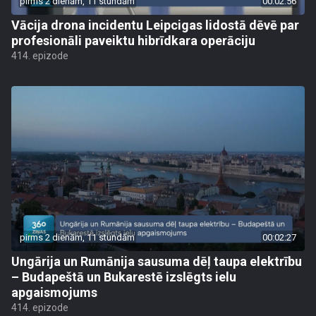
pirms 2 dienām, 11 stundām
00:02:56
Vācija drona incidentu Leipcigas lidostā dēvē par
profesionāli paveiktu hibrīdkara operāciju
414. epizode
pirms 2 dienām, 11 stundām
00:02:27
Ungārija un Rumānija sausuma dēļ taupa elektrību
– Budapeštā un Bukarestē izslēgts ielu
apgaismojums
414. epizode