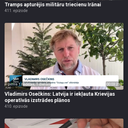
Tramps apturējis militāru triecienu Irānai
411. epizode
pirms 1 nedēļas, 1 dienas
00:03:23
Vladimirs Osečkins: Latvija ir iekļauta Krievijas
operatīvās izstrādes plānos
410. epizode