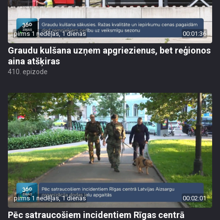
pirms 1 nedēļas, 1 dienas
00:01:36
Graudu kulšana uzņem apgriezienus, bet reģionos
aina atšķiras
410. epizode
pirms 1 nedēļas, 1 dienas
00:02:01
Pēc satraucošiem incidentiem Rīgas centrā