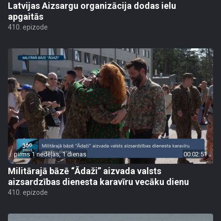
Latvijas Aizsargu organizācija dodas ielu
apgaitās
410. epizode
pirms 1 nedēļas, 1 dienas
00:02:51
Militārajā bāzē “Ādaži” aizvada valsts
aizsardzības dienesta karavīru vecāku dienu
410. epizode