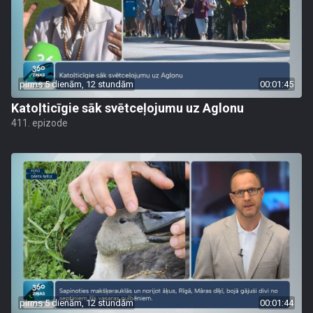
pirms 5 dienām, 12 stundām
00:01:45
Katoļticīgie sāk svētceļojumu uz Aglonu
411. epizode
pirms 5 dienām, 12 stundām
00:01:44