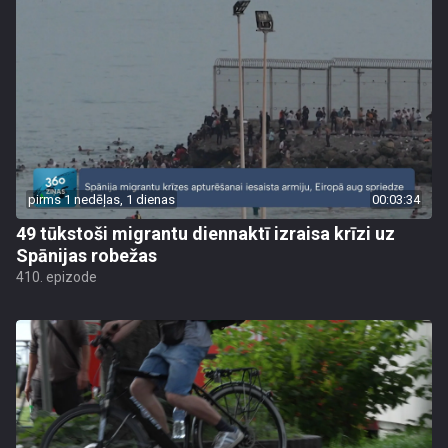
pirms 1 nedēļas, 1 dienas
00:03:34
49 tūkstoši migrantu diennaktī izraisa krīzi uz
Spānijas robežas
410. epizode