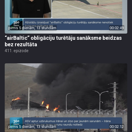
pirms 5 dienām, 13 stundām
00:02:49
“airBaltic” obligāciju turētāju sanāksme beidzas
bez rezultāta
411. epizode
pirms 5 dienām, 13 stundām
00:02:12