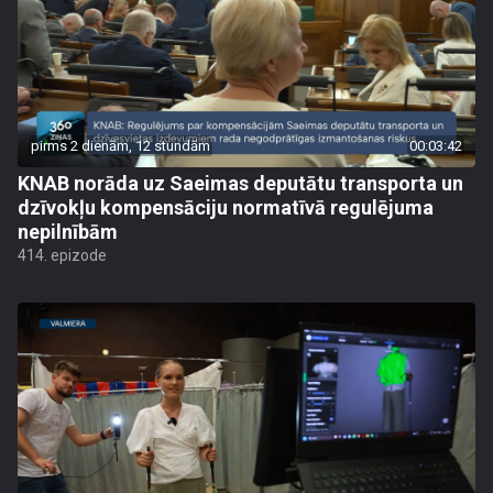
pirms 2 dienām, 12 stundām
00:03:42
KNAB norāda uz Saeimas deputātu transporta un
dzīvokļu kompensāciju normatīvā regulējuma
nepilnībām
414. epizode