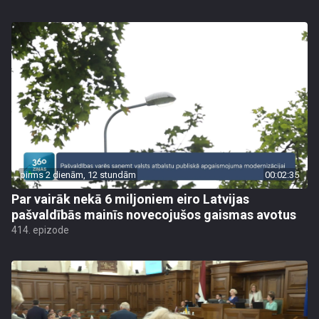
pirms 2 dienām, 12 stundām
00:02:35
Par vairāk nekā 6 miljoniem eiro Latvijas
pašvaldībās mainīs novecojušos gaismas avotus
414. epizode