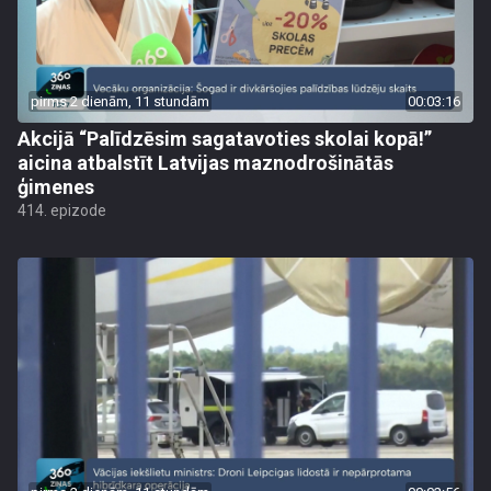
pirms 2 dienām, 11 stundām
00:03:16
Akcijā “Palīdzēsim sagatavoties skolai kopā!”
aicina atbalstīt Latvijas maznodrošinātās
ģimenes
414. epizode