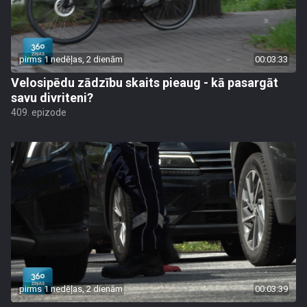
pirms 1 nedēļas, 2 dienām
00:03:33
Velosipēdu zādzību skaits pieaug - kā pasargāt
savu divriteni?
409. epizode
pirms 1 nedēļas, 2 dienām
00:03:39