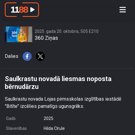
Saulkrastu novadā liesmas noposta
bērnudārzu
2025. gada 20. oktobris, S05 E210
360 Ziņas
Dalies
Saulkrastu novadā liesmas noposta
bērnudārzu
Saulkrastu novada Lojas pirmsskolas izglītības iestādē
"Bitīte" izcēlies pamatīgs ugunsgrēks.
Gads
2025
Slavenības
Hilda Cīrule