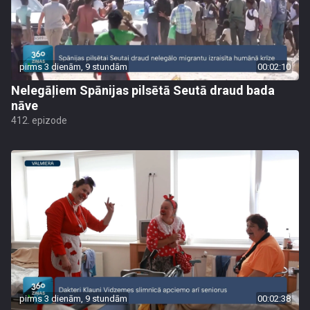
pirms 3 dienām, 9 stundām
00:02:10
Nelegāļiem Spānijas pilsētā Seutā draud bada
nāve
412. epizode
pirms 3 dienām, 9 stundām
00:02:38