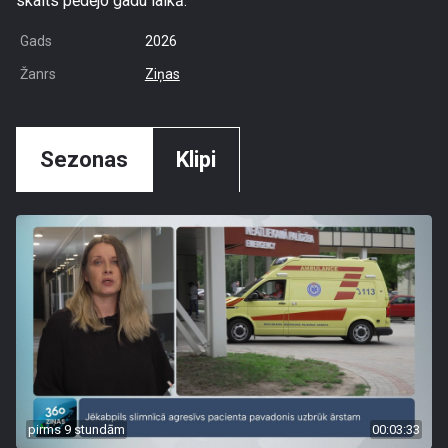
skaits pēdējo gadu laikā.
Gads
2026
Žanrs
Ziņas
Sezonas
Klipi
pirms 9 stundām
00:03:33