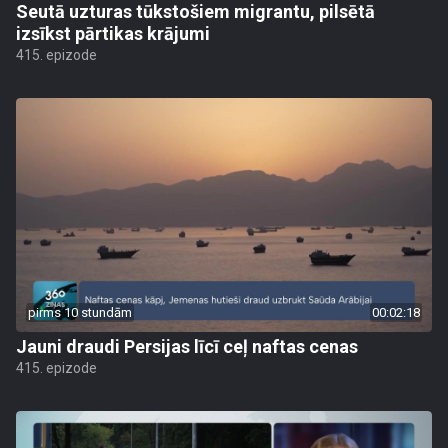
Seutā uzturas tūkstošiem migrantu, pilsētā
izsīkst pārtikas krājumi
415. epizode
pirms 10 stundām
00:02:18
Jauni draudi Persijas līcī ceļ naftas cenas
415. epizode