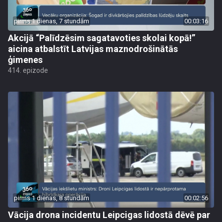
pirms 1 dienas, 7 stundām
00:03:16
Akcijā “Palīdzēsim sagatavoties skolai kopā!”
aicina atbalstīt Latvijas maznodrošinātās
ģimenes
414. epizode
pirms 1 dienas, 8 stundām
00:02:56
Vācija drona incidentu Leipcigas lidostā dēvē par