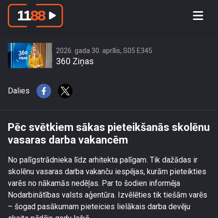
Pēc svētkiem sākas pieteikšanās
skolēnu vasaras darba vakancēm
2026. gada 30. aprīlis, S05 E345
360 Ziņas
Dalies
Pēc svētkiem sākas pieteikšanās skolēnu
vasaras darba vakancēm
No palīgstrādnieka līdz arhitekta palīgam. Tik dažādas ir
skolēnu vasaras darba vakanču iespējas, kurām pieteikties
varēs no nākamās nedēļas. Par to šodien informēja
Nodarbinātības valsts aģentūra. Izvēlēties tik tiešām varēs
– šogad pasākumam pieteicies lielākais darba devēju