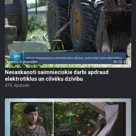
pirms 9 stundām
00:02:47
Nesaskaņoti saimnieciskie darbi apdraud
elektrotīklus un cilvēku dzīvību
415. epizode