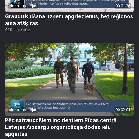
pirms 1 nedēļas
00:01:36
Graudu kulšana uzņem apgriezienus, bet reģionos
aina atšķiras
410. epizode
pirms 1 nedēļas
00:02:01
Pēc satraucošiem incidentiem Rīgas centrā
Latvijas Aizsargu organizācija dodas ielu
apgaitās