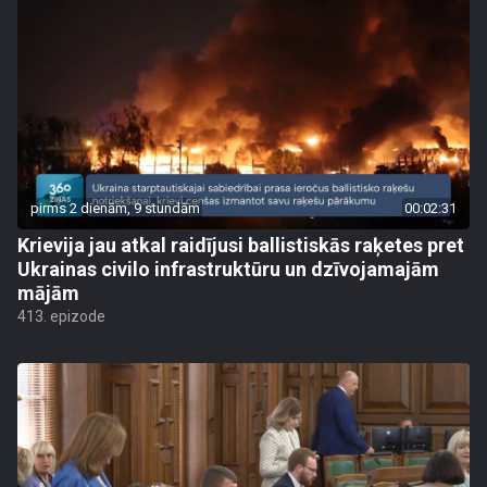
pirms 2 dienām, 9 stundām
00:02:31
Krievija jau atkal raidījusi ballistiskās raķetes pret
Ukrainas civilo infrastruktūru un dzīvojamajām
mājām
413. epizode