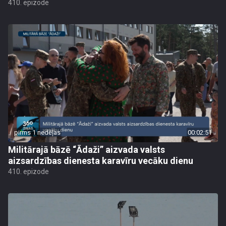
410. epizode
pirms 1 nedēļas
00:02:51
Militārajā bāzē “Ādaži” aizvada valsts
aizsardzības dienesta karavīru vecāku dienu
410. epizode