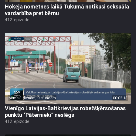
Hokeja nometnes laikā Tukumā notikusi seksuāla
vardarbība pret bērnu
412. epizode
pirms 3 dienām, 9 stundām
00:02:13
Vienīgo Latvijas-Baltkrievijas robežšķērsošanas
punktu “Pāternieki” neslēgs
412. epizode