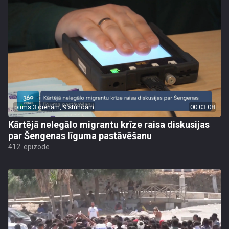
pirms 3 dienām, 9 stundām
00:03:08
Kārtējā nelegālo migrantu krīze raisa diskusijas
par Šengenas līguma pastāvēšanu
412. epizode