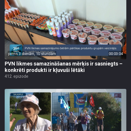
pirms 3 dienām, 10 stundām
00:03:04
PVN likmes samazināšanas mērķis ir sasniegts –
konkrēti produkti ir kļuvuši lētāki
412. epizode