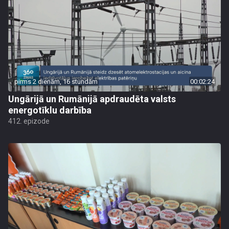
pirms 2 dienām, 16 stundām
00:02:24
Ungārijā un Rumānijā apdraudēta valsts
energotīklu darbība
412. epizode