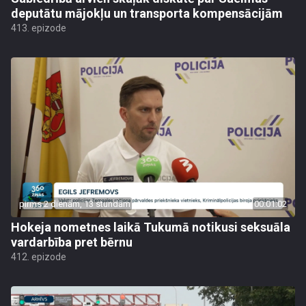
deputātu mājokļu un transporta kompensācijām
413. epizode
pirms 2 dienām, 13 stundām
00:01:02
Hokeja nometnes laikā Tukumā notikusi seksuāla
vardarbība pret bērnu
412. epizode