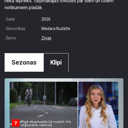
nekā iepriekš. Turpmākajās minūtēs par šiem un citiem
notikumiem plašāk.
Gads
2026
Slavenības
Madara Rudzīte
Žanrs
Ziņas
Sezonas
Klipi