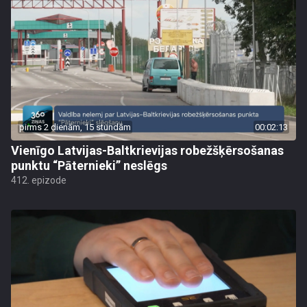
pirms 2 dienām, 15 stundām
00:02:13
Vienīgo Latvijas-Baltkrievijas robežšķērsošanas
punktu “Pāternieki” neslēgs
412. epizode