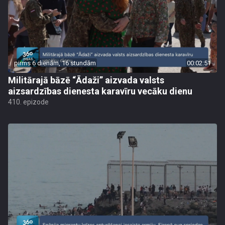
pirms 6 dienām, 16 stundām
00:02:51
Militārajā bāzē “Ādaži” aizvada valsts
aizsardzības dienesta karavīru vecāku dienu
410. epizode