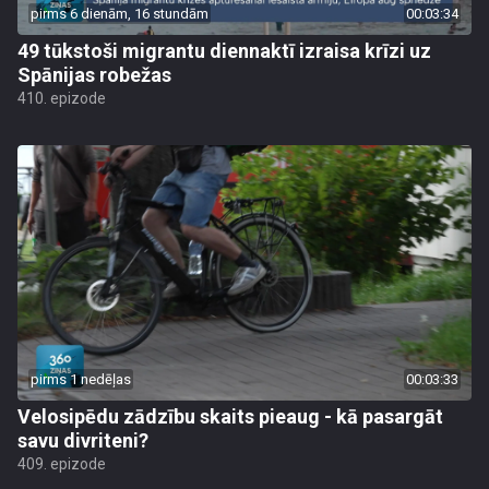
pirms 6 dienām, 16 stundām
00:03:34
49 tūkstoši migrantu diennaktī izraisa krīzi uz
Spānijas robežas
410. epizode
pirms 1 nedēļas
00:03:33
Velosipēdu zādzību skaits pieaug - kā pasargāt
savu divriteni?
409. epizode