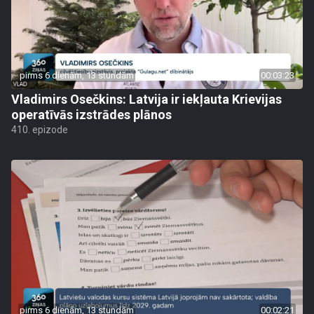
pirms 6 dienām, 13 stundām
00:03:23
Vladimirs Osečkins: Latvija ir iekļauta Krievijas
operatīvās izstrādes plānos
410. epizode
pirms 6 dienām, 13 stundām
00:02:21