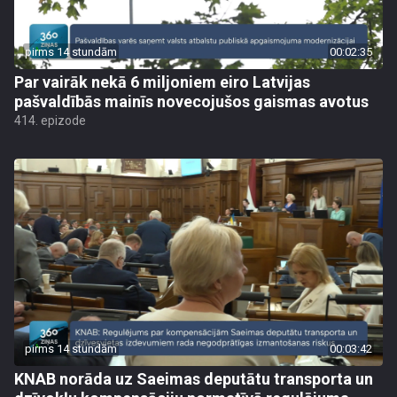
pirms 14 stundām
00:02:35
Par vairāk nekā 6 miljoniem eiro Latvijas
pašvaldībās mainīs novecojušos gaismas avotus
414. epizode
pirms 14 stundām
00:03:42
KNAB norāda uz Saeimas deputātu transporta un