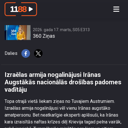
Izraēlas armija nogalinājusi Irānas
Augstākās nacionālās drošības
padomes vadītāju
2026. gada 17. marts, S05 E313
360 Ziņas
Dalies
Izraēlas armija nogalinājusi Irānas
Augstākās nacionālās drošības padomes
vadītāju
Topa otrajā vietā liekam ziņas no Tuvajiem Austrumiem.
Izraēlas armija nogalinājusi vēl vienu Irānas augstāko
amatpersonu. Bet neatkarīgie eksperti aplēsuši, ka Irānas
kara izraisītās naftas krīzes dēļ Krievija tagad pelna vairāk,