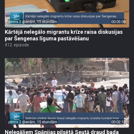
pirms 2 dienām, 15 stundām
00:03:08
Kārtējā nelegālo migrantu krīze raisa diskusijas
par Šengenas līguma pastāvēšanu
412. epizode
pirms 2 dienām, 15 stundām
00:02:10
Nelegāļiem Spānijas pilsētā Seutā draud bada