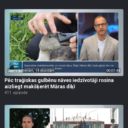
pirms 3 dienām, 14 stundām
00:01:44
Pēc traģiskas gulbēnu nāves iedzīvotāji rosina
aizliegt makšķerēt Māras dīķī
411. epizode