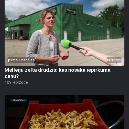
pirms 1 nedēļas
00:05:05
Melleņu zelta drudzis: kas nosaka iepirkuma
cenu?
409. epizode