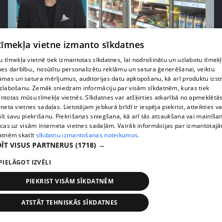
 tīmekļa vietne izmanto sīkdatnes
pirms 1 nedēļas, 1 dienas
00:03:37
 tīmekļa vietnē tiek izmantotas sīkdatnes, lai nodrošinātu un uzlabotu tīmek
Pārtiku pērkam vairāk, bet vai “zemo cenu grozs”
nes darbību., nosūtītu personalizētu reklāmu un satura ģenerēšanai, veiktu
tiešām samazina kopējo čeku?
āmas un satura mērījumus, auditorijas datu apkopošanu, kā arī produktu izst
408. epizode
zlabošanu. Zemāk sniedzam informāciju par visām sīkdatnēm, kuras tiek
ntotas mūsu tīmekļa vietnēs. Sīkdatnes var atšķirties atkarībā no apmeklētā
rneta vietnes sadaļas. Lietotājam jebkurā brīdī ir iespēja piekrist, atteikties va
īt savu piekrišanu. Piekrišanas sniegšana, kā arī tās atsaukšana vai mainīša
ecas uz visām interneta vietnes sadaļām. Vairāk informācijas par izmantotaj
atnēm skatīt
sīkdatņu izmantošanas noteikumos.
ĪT VISUS PARTNERUS
(1718) →
PIELĀGOT IZVĒLI
PIEKRIST VISĀM SĪKDATNĒM
ATSTĀT TEHNISKĀS SĪKDATNES
pirms 1 nedēļas, 1 dienas
00:00:56