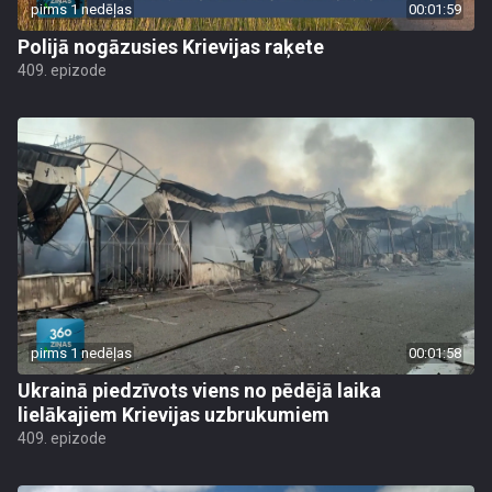
pirms 1 nedēļas
00:01:59
Polijā nogāzusies Krievijas raķete
409. epizode
pirms 1 nedēļas
00:01:58
Ukrainā piedzīvots viens no pēdējā laika
lielākajiem Krievijas uzbrukumiem
409. epizode