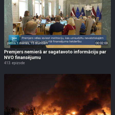
pirms 1 dienas, 15 stundām
00:02:03
Premjers nemierā ar sagatavoto informāciju par
NVO finansējumu
413. epizode