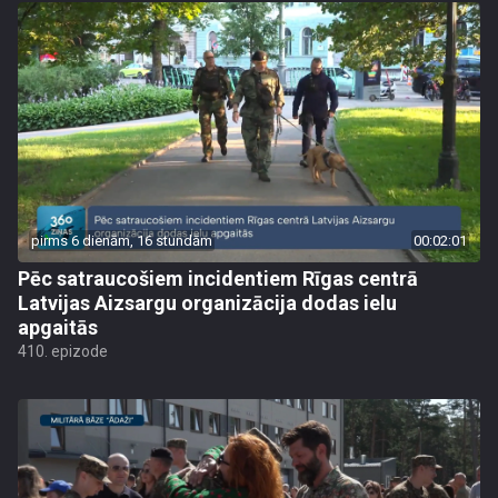
pirms 6 dienām, 16 stundām
00:02:01
Pēc satraucošiem incidentiem Rīgas centrā
Latvijas Aizsargu organizācija dodas ielu
apgaitās
410. epizode