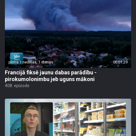
pirms 1 nedēļas, 1 dienas
00:01:29
Francijā fiksē jaunu dabas parādību -
pirokumolonimbu jeb uguns mākoni
408. epizode