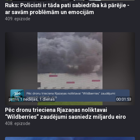
Ruks: Policisti ir tāda pati sabiedrība kā pārējie -
ar savām problēmām un emocijām
409. epizode
pirms 1 nedēļas, 1 dienas
00:01:53
Pēc dronu trieciena Rjazaņas noliktavai
“Wildberries” zaudējumi sasniedz miljardu eiro
408. epizode