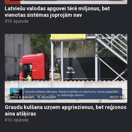
Latviešu valodas apguvei tērē miljonus, bet
vienotas sistēmas joprojām nav
410. epizode
pirms 6 dienām, 16 stundām
00:01:36
Graudu kulšana uzņem apgriezienus, bet reģionos
aina atšķiras
410. epizode