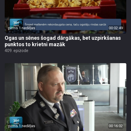
pirms 1 nedēļas
00:02:49
Ogas un sēnes šogad dārgākas, bet uzpirkšanas
punktos to krietni mazāk
409. epizode
pirms 1 nedēļas
00:16:02