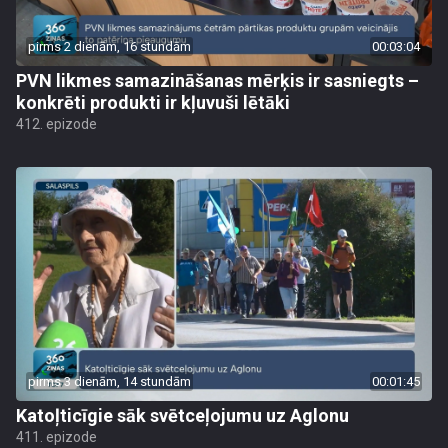
pirms 2 dienām, 16 stundām
00:03:04
PVN likmes samazināšanas mērķis ir sasniegts –
konkrēti produkti ir kļuvuši lētāki
412. epizode
pirms 3 dienām, 14 stundām
00:01:45
Katoļticīgie sāk svētceļojumu uz Aglonu
411. epizode