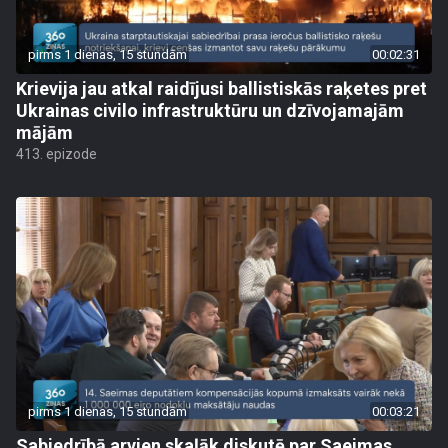
pirms 1 dienas, 15 stundām
00:02:31
Krievija jau atkal raidījusi ballistiskās raķetes pret
Ukrainas civilo infrastruktūru un dzīvojamajām
mājām
413. epizode
pirms 1 dienas, 15 stundām
00:03:21
Sabiedrībā arvien skaļāk diskutē par Saeimas