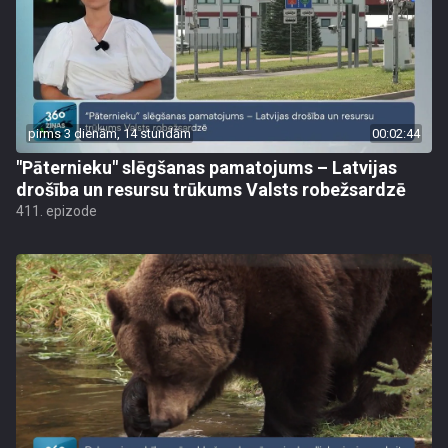
pirms 3 dienām, 14 stundām
00:02:44
"Pāternieku" slēgšanas pamatojums – Latvijas
drošība un resursu trūkums Valsts robežsardzē
411. epizode