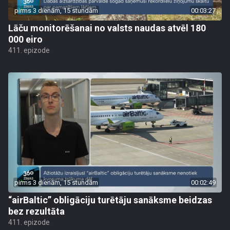
pirms 3 dienām, 15 stundām
00:03:27
Lāču monitorēšanai no valsts naudas atvēl 180
000 eiro
411. epizode
pirms 3 dienām, 15 stundām
00:02:49
“airBaltic” obligāciju turētāju sanāksme beidzas
bez rezultāta
411. epizode