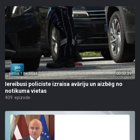
pirms 1 nedēļas
00:03:39
Iereibusi policiste izraisa avāriju un aizbēg no
notikuma vietas
409. epizode