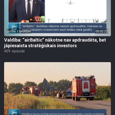
pirms 1 nedēļas
00:02:27
Valdība: “airBaltic” nākotne nav apdraudēta, bet
jāpiesaista stratēģiskais investors
409. epizode