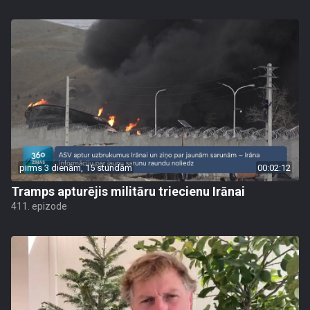
pirms 3 dienām, 15 stundām
00:02:12
Tramps apturējis militāru triecienu Irānai
411. epizode