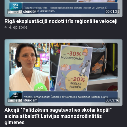
pirms 13 stundām
00:01:35
Rīgā ekspluatācijā nodoti trīs reģionālie veloceļi
414. epizode
pirms 14 stundām
00:03:16
Akcijā “Palīdzēsim sagatavoties skolai kopā!”
aicina atbalstīt Latvijas maznodrošinātās
ģimenes