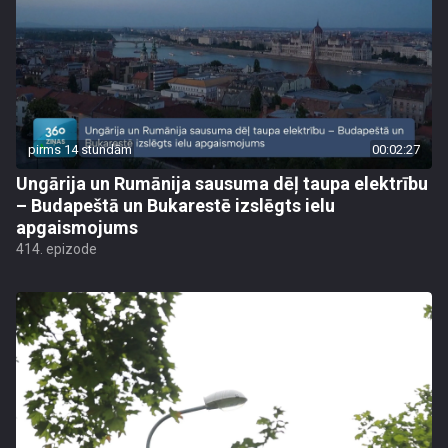
pirms 14 stundām
00:02:27
Ungārija un Rumānija sausuma dēļ taupa elektrību
– Budapeštā un Bukarestē izslēgts ielu
apgaismojums
414. epizode