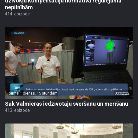
dzīvokļu kompensāciju normatīvā regulējuma
nepilnībām
414. epizode
pirms 1 dienas, 15 stundām
00:02:22
Sāk Valmieras iedzīvotāju svēršanu un mērīšanu
413. epizode