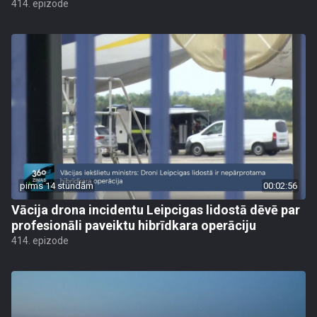
414. epizode
pirms 14 stundām
00:02:56
Vācija drona incidentu Leipcigas lidostā dēvē par
profesionāli paveiktu hibrīdkara operāciju
414. epizode