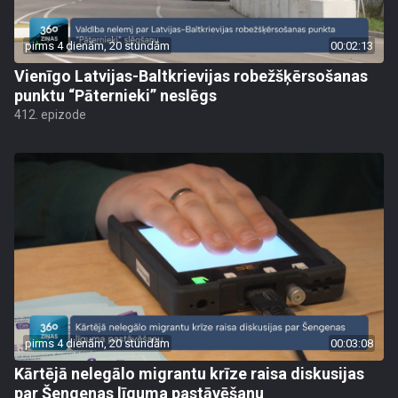
pirms 4 dienām, 20 stundām
00:02:13
Vienīgo Latvijas-Baltkrievijas robežšķērsošanas
punktu “Pāternieki” neslēgs
412. epizode
pirms 4 dienām, 20 stundām
00:03:08
Kārtējā nelegālo migrantu krīze raisa diskusijas
par Šengenas līguma pastāvēšanu