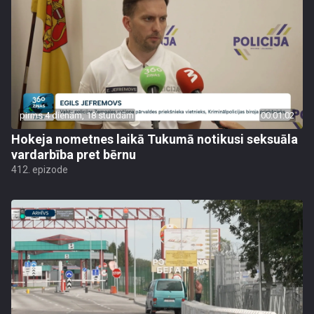
pirms 4 dienām, 18 stundām
00:01:02
Hokeja nometnes laikā Tukumā notikusi seksuāla
vardarbība pret bērnu
412. epizode