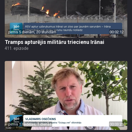
pirms 5 dienām, 20 stundām
00:02:12
Tramps apturējis militāru triecienu Irānai
411. epizode
pirms 1 nedēļas, 1 dienas
00:03:23