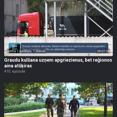
pirms 1 nedēļas, 1 dienas
00:01:36
Graudu kulšana uzņem apgriezienus, bet reģionos
aina atšķiras
410. epizode