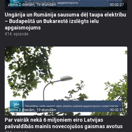
pirms 2 dienām, 19 stundām
00:02:27
Ungārija un Rumānija sausuma dēļ taupa elektrību
– Budapeštā un Bukarestē izslēgts ielu
apgaismojums
414. epizode
pirms 2 dienām, 19 stundām
00:02:35
Par vairāk nekā 6 miljoniem eiro Latvijas
pašvaldībās mainīs novecojušos gaismas avotus