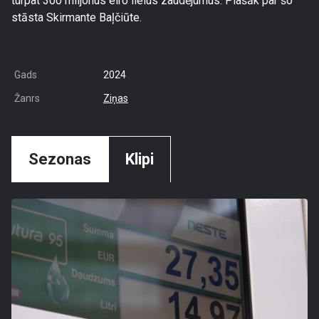
turpat 300 miljonus eiro lielus zaudējumus. Plašāk par šo
stāsta Skirmante Baļčiūte.
Gads
2024
Žanrs
Ziņas
Sezonas
Klipi