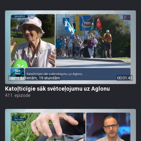
pirms 5 dienām, 19 stundām
00:01:45
Katoļticīgie sāk svētceļojumu uz Aglonu
411. epizode