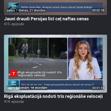
pirms 1 dienas, 21 stundas
00:02:18
Jauni draudi Persijas līcī ceļ naftas cenas
415. epizode
pirms 2 dienām, 18 stundām
00:01:35
Rīgā ekspluatācijā nodoti trīs reģionālie veloceļi
414. epizode