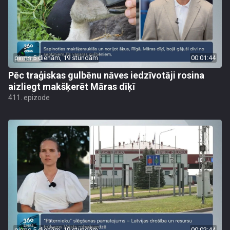
pirms 5 dienām, 19 stundām
00:01:44
Pēc traģiskas gulbēnu nāves iedzīvotāji rosina
aizliegt makšķerēt Māras dīķī
411. epizode
pirms 5 dienām, 19 stundām
00:02:44