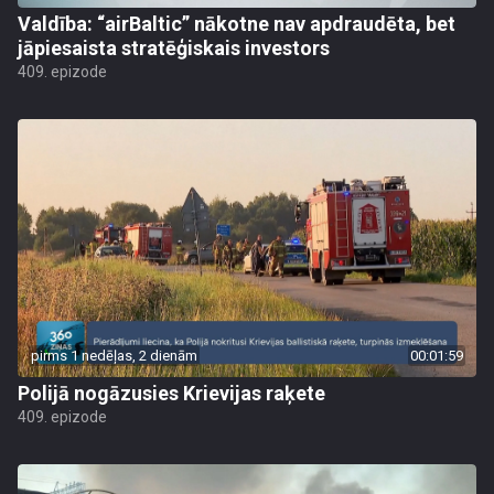
Valdība: “airBaltic” nākotne nav apdraudēta, bet
jāpiesaista stratēģiskais investors
409. epizode
pirms 1 nedēļas, 2 dienām
00:01:59
Polijā nogāzusies Krievijas raķete
409. epizode