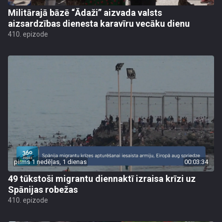
Militārajā bāzē “Ādaži” aizvada valsts
aizsardzības dienesta karavīru vecāku dienu
410. epizode
pirms 1 nedēļas, 1 dienas
00:03:34
49 tūkstoši migrantu diennaktī izraisa krīzi uz
Spānijas robežas
410. epizode