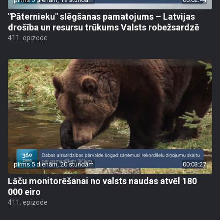
"Pāternieku" slēgšanas pamatojums – Latvijas
drošība un resursu trūkums Valsts robežsardzē
411. epizode
pirms 5 dienām, 20 stundām
00:03:27
Lāču monitorēšanai no valsts naudas atvēl 180
000 eiro
411. epizode