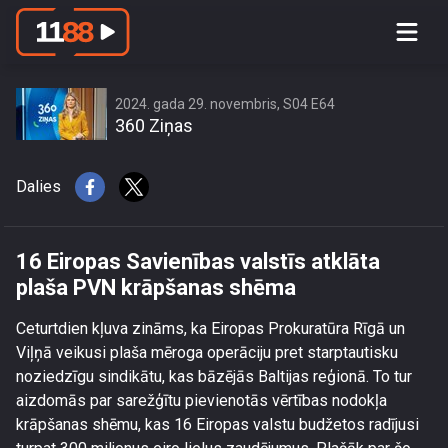
16 Eiropas Savienības valstīs atklāta
plaša PVN krāpšanas shēma
2024. gada 29. novembris, S04 E64
360 Ziņas
Dalies
16 Eiropas Savienības valstīs atklāta
plaša PVN krāpšanas shēma
Ceturtdien kļuva zināms, ka Eiropas Prokuratūra Rīgā un
Viļņā veikusi plaša mēroga operāciju pret starptautisku
noziedzīgu sindikātu, kas bāzējās Baltijas reģionā. To tur
aizdomās par sarežģītu pievienotās vērtības nodokļa
krāpšanas shēmu, kas 16 Eiropas valstu budžetos radījusi