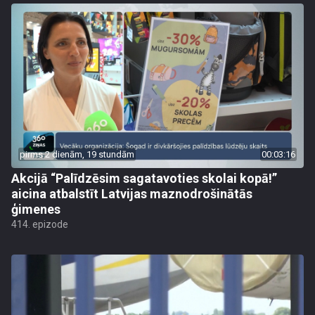
pirms 2 dienām, 19 stundām
00:03:16
Akcijā “Palīdzēsim sagatavoties skolai kopā!”
aicina atbalstīt Latvijas maznodrošinātās
ģimenes
414. epizode