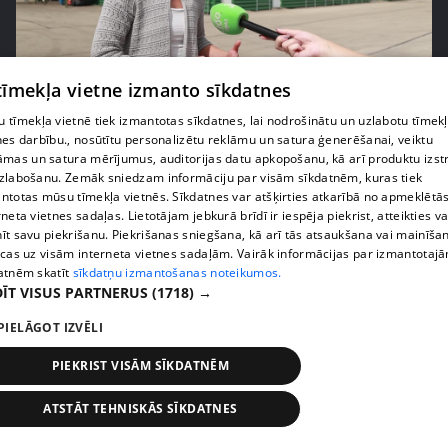
pirms 1 nedēļas, 2 dienām
00:05:05
 tīmekļa vietne izmanto sīkdatnes
Melleņu zelta drudzis: kas nosaka iepirkuma
 tīmekļa vietnē tiek izmantotas sīkdatnes, lai nodrošinātu un uzlabotu tīmek
cenu?
nes darbību., nosūtītu personalizētu reklāmu un satura ģenerēšanai, veiktu
409. epizode
āmas un satura mērījumus, auditorijas datu apkopošanu, kā arī produktu izst
zlabošanu. Zemāk sniedzam informāciju par visām sīkdatnēm, kuras tiek
ntotas mūsu tīmekļa vietnēs. Sīkdatnes var atšķirties atkarībā no apmeklētā
rneta vietnes sadaļas. Lietotājam jebkurā brīdī ir iespēja piekrist, atteikties va
īt savu piekrišanu. Piekrišanas sniegšana, kā arī tās atsaukšana vai mainīša
ecas uz visām interneta vietnes sadaļām. Vairāk informācijas par izmantotaj
atnēm skatīt
sīkdatņu izmantošanas noteikumos.
ĪT VISUS PARTNERUS
(1718) →
PIELĀGOT IZVĒLI
PIEKRIST VISĀM SĪKDATNĒM
ATSTĀT TEHNISKĀS SĪKDATNES
pirms 1 nedēļas, 2 dienām
00:02:49
Ogas un sēnes šogad dārgākas, bet uzpirkšanas