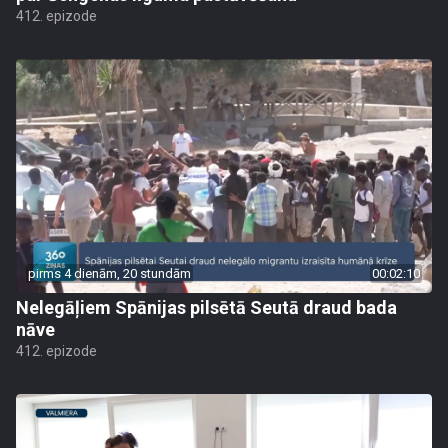
412. epizode
pirms 4 dienām, 20 stundām
00:02:10
Nelegāļiem Spānijas pilsētā Seutā draud bada
nāve
412. epizode