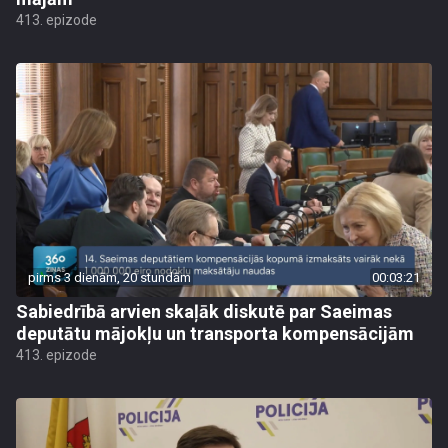
413. epizode
pirms 3 dienām, 20 stundām
00:03:21
Sabiedrībā arvien skaļāk diskutē par Saeimas
deputātu mājokļu un transporta kompensācijām
413. epizode