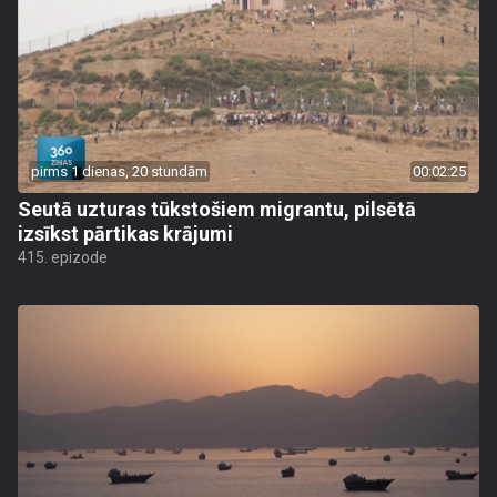
pirms 1 dienas, 20 stundām
00:02:25
Seutā uzturas tūkstošiem migrantu, pilsētā
izsīkst pārtikas krājumi
415. epizode