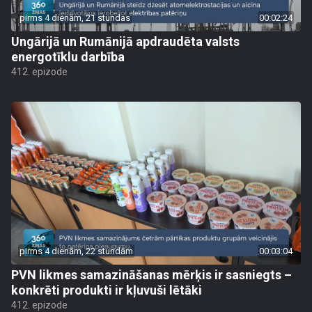
pirms 4 dienām, 21 stundas
00:02:24
Ungārijā un Rumānijā apdraudēta valsts
energotīklu darbība
412. epizode
pirms 4 dienām, 22 stundām
00:03:04
PVN likmes samazināšanas mērķis ir sasniegts –
konkrēti produkti ir kļuvuši lētāki
412. epizode