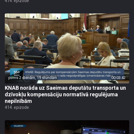
414. epizode
pirms 2 dienām, 19 stundām
00:03:42
KNAB norāda uz Saeimas deputātu transporta un
dzīvokļu kompensāciju normatīvā regulējuma
nepilnībām
414. epizode