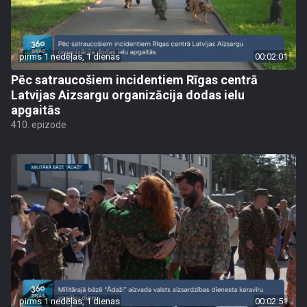
pirms 1 nedēļas, 1 dienas
00:02:01
Pēc satraucošiem incidentiem Rīgas centrā
Latvijas Aizsargu organizācija dodas ielu
apgaitās
410. epizode
pirms 1 nedēļas, 1 dienas
00:02:51