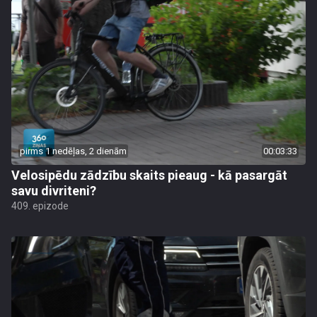
pirms 1 nedēļas, 2 dienām
00:03:33
Velosipēdu zādzību skaits pieaug - kā pasargāt
savu divriteni?
409. epizode