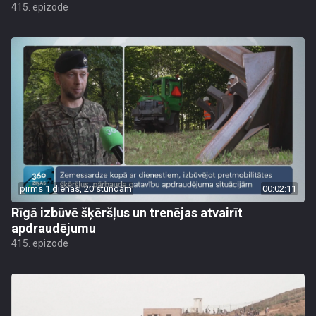
415. epizode
pirms 1 dienas, 20 stundām
00:02:11
Rīgā izbūvē šķēršļus un trenējas atvairīt
apdraudējumu
415. epizode