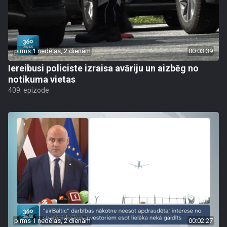
pirms 1 nedēļas, 2 dienām
00:03:39
Iereibusi policiste izraisa avāriju un aizbēg no
notikuma vietas
409. epizode
pirms 1 nedēļas, 2 dienām
00:02:27