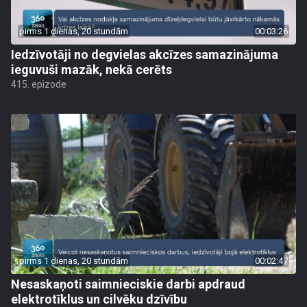
pirms 1 dienas, 20 stundām
00:03:26
Iedzīvotāji no degvielas akcīzes samazinājuma
ieguvuši mazāk, nekā cerēts
415. epizode
pirms 1 dienas, 20 stundām
00:02:47
Nesaskaņoti saimnieciskie darbi apdraud
elektrotīklus un cilvēku dzīvību