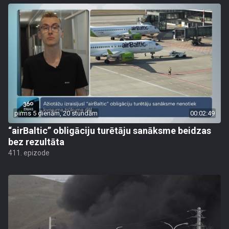
pirms 5 dienām, 20 stundām
00:02:49
“airBaltic” obligāciju turētāju sanāksme beidzas
bez rezultāta
411. epizode