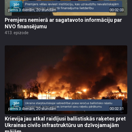
pirms 3 dienām, 20 stundām
00:02:03
Premjers nemierā ar sagatavoto informāciju par
NVO finansējumu
413. epizode
pirms 3 dienām, 20 stundām
00:02:31
Krievija jau atkal raidījusi ballistiskās raķetes pret
Ukrainas civilo infrastruktūru un dzīvojamajām
mājām