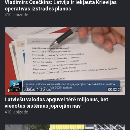
Vladimirs Osečkins: Latvija ir iekļauta Krievijas
operatīvās izstrādes plānos
410. epizode
pirms 1 nedēļas, 1 dienas
00:02:21
Latviešu valodas apguvei tērē miljonus, bet
vienotas sistēmas joprojām nav
410. epizode