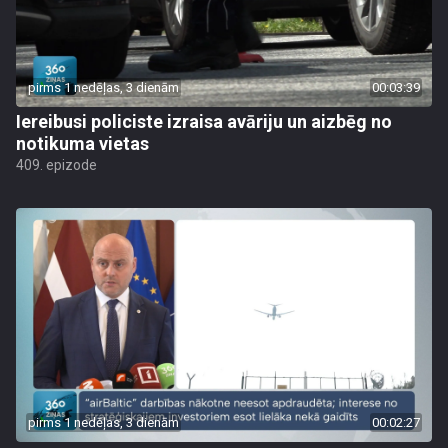
pirms 1 nedēļas, 3 dienām
00:03:39
Iereibusi policiste izraisa avāriju un aizbēg no
notikuma vietas
409. epizode
pirms 1 nedēļas, 3 dienām
00:02:27