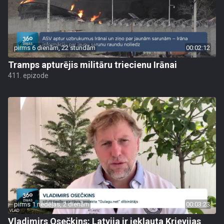
pirms 6 dienām, 22 stundām
00:02:12
Tramps apturējis militāru triecienu Irānai
411. epizode
pirms 1 nedēļas, 2 dienām
00:03:23
Vladimirs Osečkins: Latvija ir iekļauta Krievijas