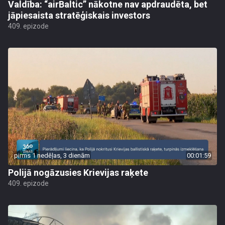
Valdība: “airBaltic” nākotne nav apdraudēta, bet
jāpiesaista stratēģiskais investors
409. epizode
pirms 1 nedēļas, 3 dienām
00:01:59
Polijā nogāzusies Krievijas raķete
409. epizode