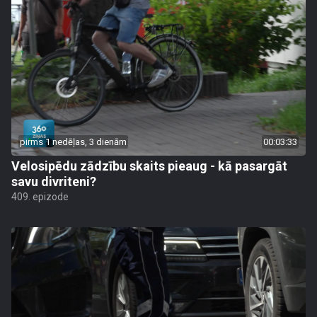
pirms 1 nedēļas, 3 dienām
00:03:33
Velosipēdu zādzību skaits pieaug - kā pasargāt
savu divriteni?
409. epizode