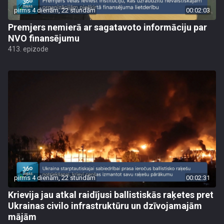
pirms 4 dienām, 22 stundām
00:02:03
Premjers nemierā ar sagatavoto informāciju par
NVO finansējumu
413. epizode
pirms 4 dienām, 22 stundām
00:02:31
Krievija jau atkal raidījusi ballistiskās raķetes pret
Ukrainas civilo infrastruktūru un dzīvojamajām
mājām