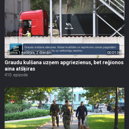
pirms 1 nedēļas, 2 dienām
00:01:36
Graudu kulšana uzņem apgriezienus, bet reģionos
aina atšķiras
410. epizode