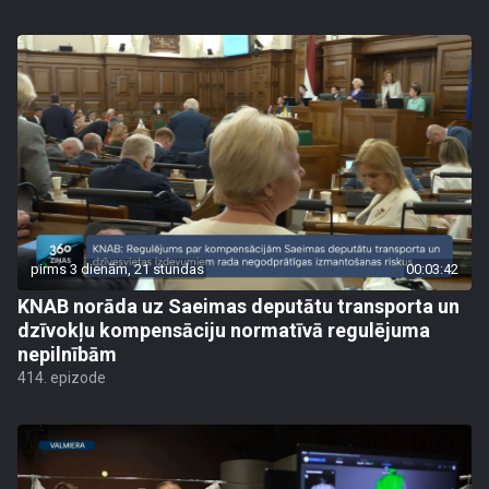
pirms 3 dienām, 21 stundas
00:03:42
KNAB norāda uz Saeimas deputātu transporta un
dzīvokļu kompensāciju normatīvā regulējuma
nepilnībām
414. epizode