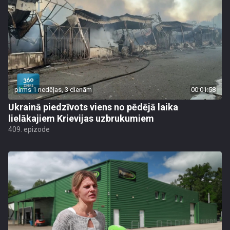
pirms 1 nedēļas, 3 dienām
00:01:58
Ukrainā piedzīvots viens no pēdējā laika
lielākajiem Krievijas uzbrukumiem
409. epizode