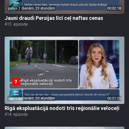
pirms 2 dienām, 23 stundām
00:02:18
Jauni draudi Persijas līcī ceļ naftas cenas
415. epizode
pirms 3 dienām, 20 stundām
00:01:35
Rīgā ekspluatācijā nodoti trīs reģionālie veloceļi
414. epizode