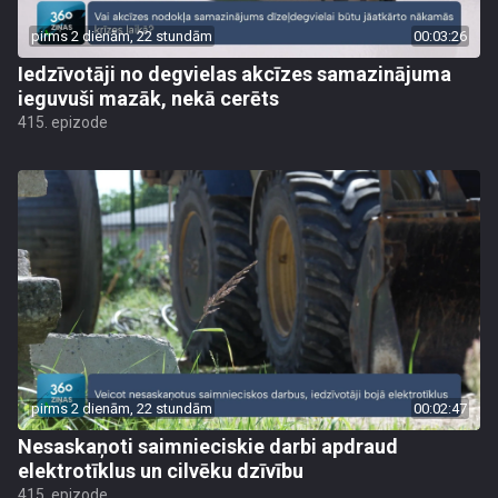
pirms 2 dienām, 22 stundām
00:03:26
Iedzīvotāji no degvielas akcīzes samazinājuma
ieguvuši mazāk, nekā cerēts
415. epizode
pirms 2 dienām, 22 stundām
00:02:47
Nesaskaņoti saimnieciskie darbi apdraud
elektrotīklus un cilvēku dzīvību
415. epizode