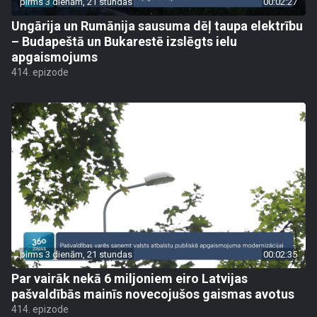
pirms 3 dienām, 21 stundas
00:02:27
Ungārija un Rumānija sausuma dēļ taupa elektrību
– Budapeštā un Bukarestē izslēgts ielu
apgaismojums
414. epizode
pirms 3 dienām, 21 stundas
00:02:35
Par vairāk nekā 6 miljoniem eiro Latvijas
pašvaldībās mainīs novecojušos gaismas avotus
414. epizode