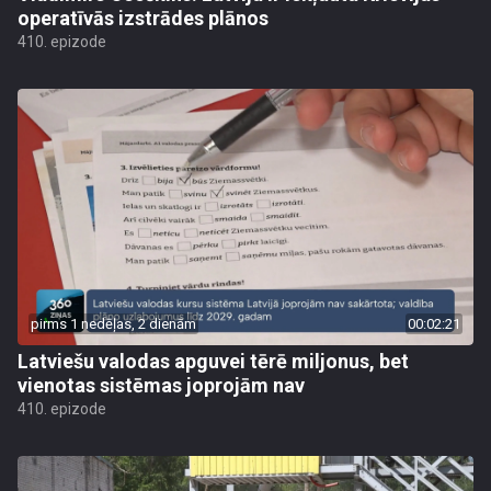
operatīvās izstrādes plānos
410. epizode
pirms 1 nedēļas, 2 dienām
00:02:21
Latviešu valodas apguvei tērē miljonus, bet
vienotas sistēmas joprojām nav
410. epizode