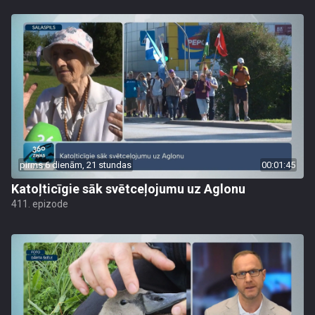
pirms 6 dienām, 21 stundas
00:01:45
Katoļticīgie sāk svētceļojumu uz Aglonu
411. epizode