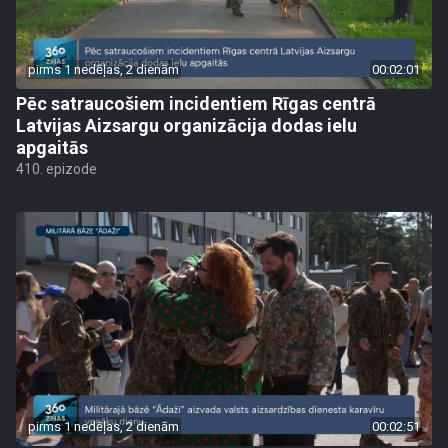
pirms 1 nedēļas, 2 dienām
00:02:01
Pēc satraucošiem incidentiem Rīgas centrā
Latvijas Aizsargu organizācija dodas ielu
apgaitās
410. epizode
pirms 1 nedēļas, 2 dienām
00:02:51