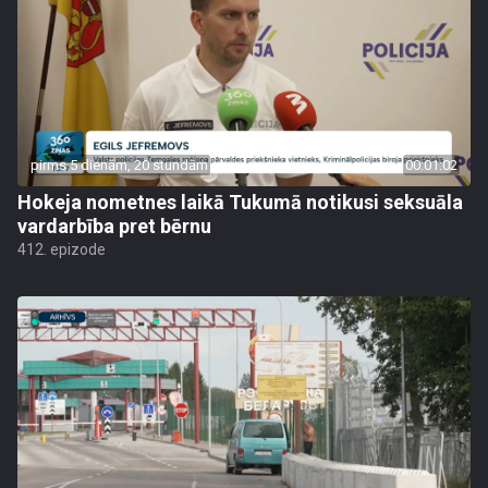
pirms 5 dienām, 20 stundām
00:01:02
Hokeja nometnes laikā Tukumā notikusi seksuāla
vardarbība pret bērnu
412. epizode