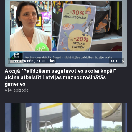
pirms 3 dienām, 21 stundas
00:03:16
Akcijā “Palīdzēsim sagatavoties skolai kopā!”
aicina atbalstīt Latvijas maznodrošinātās
ģimenes
414. epizode