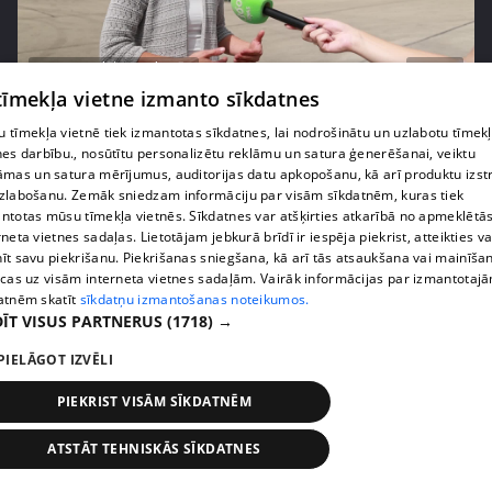
pirms 1 nedēļas, 3 dienām
00:05:05
 tīmekļa vietne izmanto sīkdatnes
Melleņu zelta drudzis: kas nosaka iepirkuma
cenu?
 tīmekļa vietnē tiek izmantotas sīkdatnes, lai nodrošinātu un uzlabotu tīmek
nes darbību., nosūtītu personalizētu reklāmu un satura ģenerēšanai, veiktu
409. epizode
āmas un satura mērījumus, auditorijas datu apkopošanu, kā arī produktu izst
zlabošanu. Zemāk sniedzam informāciju par visām sīkdatnēm, kuras tiek
ntotas mūsu tīmekļa vietnēs. Sīkdatnes var atšķirties atkarībā no apmeklētā
rneta vietnes sadaļas. Lietotājam jebkurā brīdī ir iespēja piekrist, atteikties va
īt savu piekrišanu. Piekrišanas sniegšana, kā arī tās atsaukšana vai mainīša
ecas uz visām interneta vietnes sadaļām. Vairāk informācijas par izmantotaj
atnēm skatīt
sīkdatņu izmantošanas noteikumos.
ĪT VISUS PARTNERUS
(1718) →
PIELĀGOT IZVĒLI
PIEKRIST VISĀM SĪKDATNĒM
pirms 1 nedēļas, 3 dienām
00:02:49
ATSTĀT TEHNISKĀS SĪKDATNES
Ogas un sēnes šogad dārgākas, bet uzpirkšanas