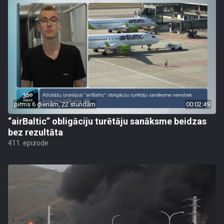
pirms 6 dienām, 22 stundām
00:02:49
“airBaltic” obligāciju turētāju sanāksme beidzas
bez rezultāta
411. epizode