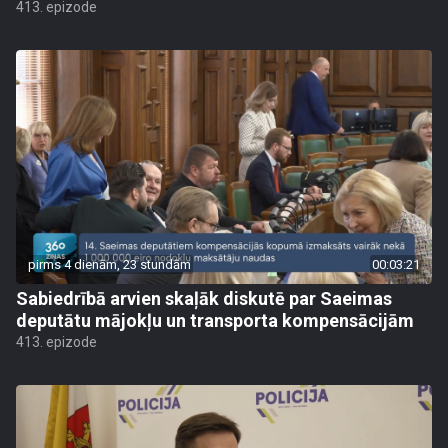
413. epizode
pirms 4 dienām, 23 stundām
00:03:21
Sabiedrībā arvien skaļāk diskutē par Saeimas
deputātu mājokļu un transporta kompensācijām
413. epizode