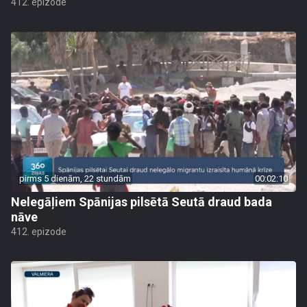
412. epizode
pirms 5 dienām, 22 stundām
00:02:10
Nelegāļiem Spānijas pilsētā Seutā draud bada
nāve
412. epizode