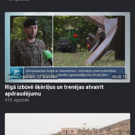
pirms 2 dienām, 22 stundām
00:02:11
Rīgā izbūvē šķēršļus un trenējas atvairīt
apdraudējumu
415. epizode