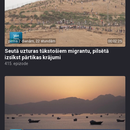
pirms 2 dienām, 22 stundām
00:02:25
Seutā uzturas tūkstošiem migrantu, pilsētā
izsīkst pārtikas krājumi
415. epizode