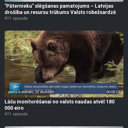
"Pāternieku" slēgšanas pamatojums – Latvijas
drošība un resursu trūkums Valsts robežsardzē
411. epizode
pirms 6 dienām, 22 stundām
00:03:27
Lāču monitorēšanai no valsts naudas atvēl 180
000 eiro
411. epizode