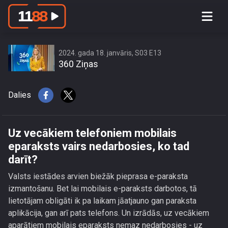
Uz vecākiem telefoniem mobilais
eparaksts vairs nedarbosies, ko tad
darīt?
2024. gada 18. janvāris, S03 E13
360 Ziņas
Dalies
Uz vecākiem telefoniem mobilais
eparaksts vairs nedarbosies, ko tad
darīt?
Valsts iestādes arvien biežāk pieprasa e-paraksta
izmantošanu. Bet lai mobilais e-paraksts darbotos, tā
lietotājam obligāti ik pa laikam jāatjauno gan paraksta
aplikācija, gan arī pats telefons. Un izrādās, uz vecākiem
aparātiem mobilais eparaksts nemaz nedarbosies - uz