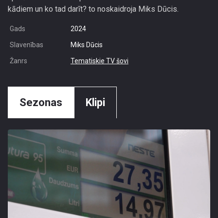
kādiem un ko tad darīt? to noskaidroja Miks Dūcis.
Gads
2024
Slavenības
Miks Dūcis
Žanrs
Tematiskie TV šovi
Sezonas
Klipi