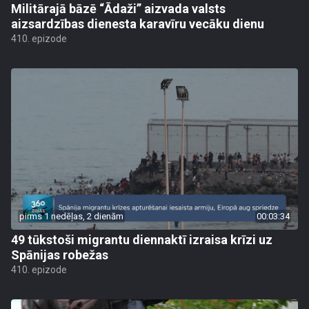
Militārajā bāzē “Ādaži” aizvada valsts
aizsardzības dienesta karavīru vecāku dienu
410. epizode
pirms 1 nedēļas, 2 dienām
00:03:34
49 tūkstoši migrantu diennaktī izraisa krīzi uz
Spānijas robežas
410. epizode