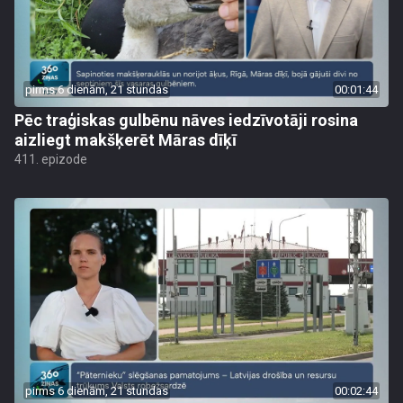
pirms 6 dienām, 21 stundas
00:01:44
Pēc traģiskas gulbēnu nāves iedzīvotāji rosina
aizliegt makšķerēt Māras dīķī
411. epizode
pirms 6 dienām, 21 stundas
00:02:44