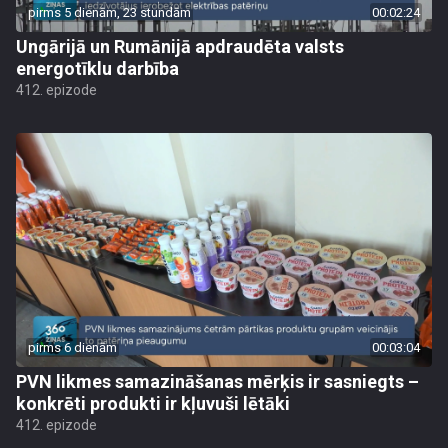
pirms 5 dienām, 23 stundām
00:02:24
Ungārijā un Rumānijā apdraudēta valsts
energotīklu darbība
412. epizode
pirms 6 dienām
00:03:04
PVN likmes samazināšanas mērķis ir sasniegts –
konkrēti produkti ir kļuvuši lētāki
412. epizode