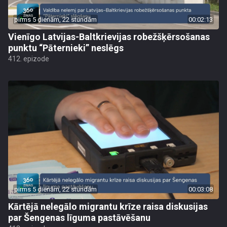
pirms 5 dienām, 22 stundām
00:02:13
Vienīgo Latvijas-Baltkrievijas robežšķērsošanas
punktu “Pāternieki” neslēgs
412. epizode
pirms 5 dienām, 22 stundām
00:03:08
Kārtējā nelegālo migrantu krīze raisa diskusijas
par Šengenas līguma pastāvēšanu