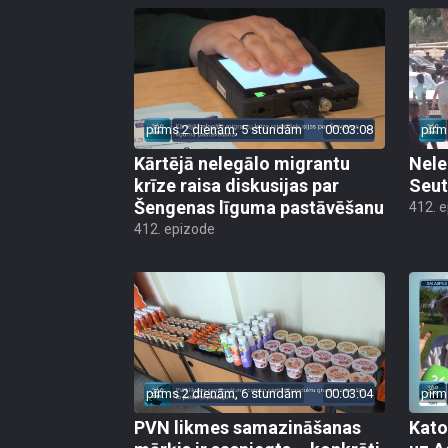
pirms 2 dienām, 5 stundām
00:03:08
pirm
Kārtējā nelegālo migrantu
Nele
krīze raisa diskusijas par
Seut
Šengenas līguma pastāvēšanu
412. 
412. epizode
pirms 2 dienām, 6 stundām
00:03:04
pirm
PVN likmes samazināšanas
Kato