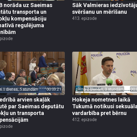
 norāda uz Saeimas
Sāk Valmieras iedzīvotāj
tātu transporta un
svēršanu un mērīšanu
okļu kompensāciju
413. epizode
atīvā regulējuma
lnībām
epizode
s 1 dienas, 5 stundām
00:03:21
pirms 2 dienām, 3 stundām
00:
edrībā arvien skaļāk
Hokeja nometnes laikā
utē par Saeimas deputātu
Tukumā notikusi seksuāl
kļu un transporta
vardarbība pret bērnu
pensācijām
412. epizode
epizode