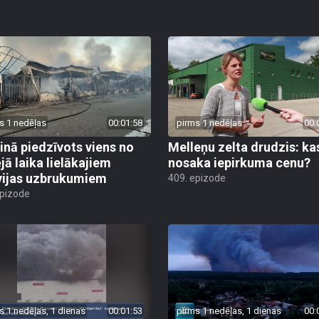
s 1 nedēļas
00:01:58
pirms 1 nedēļas
00:
inā piedzīvots viens no
Melleņu zelta drudzis: ka
jā laika lielākajiem
nosaka iepirkuma cenu?
vijas uzbrukumiem
409. epizode
epizode
s 1 nedēļas, 1 dienas
00:01:53
pirms 1 nedēļas, 1 dienas
00: