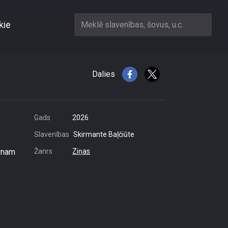
kie
Meklē slavenības, šovus, u.c.
rtraukti zvanīt
Dalies
Gads
2026
Slavenības
Skirmante Baļčiūte
ērnam
Žanrs
Ziņas