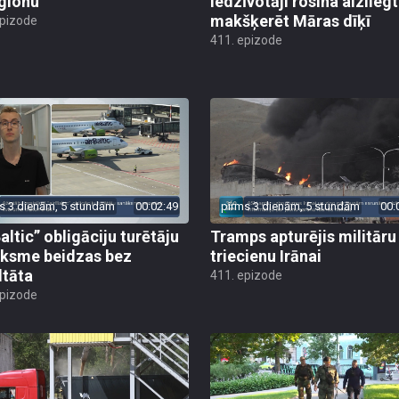
glonu
iedzīvotāji rosina aizliegt
makšķerēt Māras dīķī
epizode
411. epizode
s 3 dienām, 5 stundām
00:02:49
pirms 3 dienām, 5 stundām
00:
altic” obligāciju turētāju
Tramps apturējis militāru
ksme beidzas bez
triecienu Irānai
ltāta
411. epizode
epizode