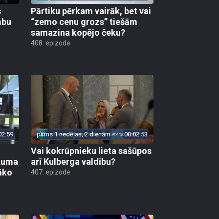
s
Pārtiku pērkam vairāk, bet vai
mbu
“zemo cenu grozs” tiešām
samazina kopējo čeku?
408. epizode
02:59
pirms 1 nedēļas, 2 dienām
00:02:53
Vai kokrūpnieku lieta sašūpos
ākuma
arī Kulberga valdību?
āko
407. epizode