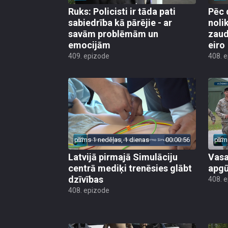
Ruks: Policisti ir tāda pati
Pēc 
sabiedrība kā pārējie - ar
noli
savām problēmām un
zaud
emocijām
eiro
409. epizode
408. 
pirms 1 nedēļas, 1 dienas
00:00:56
pirm
Latvijā pirmajā Simulāciju
Vasa
centrā mediķi trenēsies glābt
apgū
dzīvības
408. 
408. epizode