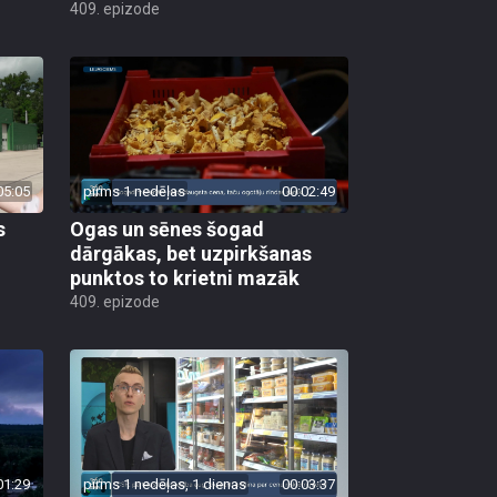
409. epizode
05:05
pirms 1 nedēļas
00:02:49
s
Ogas un sēnes šogad
dārgākas, bet uzpirkšanas
punktos to krietni mazāk
409. epizode
01:29
pirms 1 nedēļas, 1 dienas
00:03:37