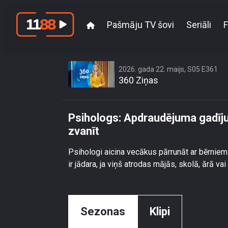
Pašmāju TV šovi
Seriāli
F
Psihologs: Apd
2026. gada 22. maijs, S05 E361
360 Ziņas
Psihologs: Apdraudējuma gadīj
zvanīt
Psihologi aicina vecākus pārrunāt ar bērnie
ir jādara, ja viņš atrodas mājās, skolā, ārā v
Sezonas
Klipi