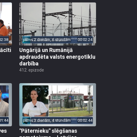
02:38
pirms 2 dienām, 6 stundām
00:02:24
ācīti
Ungārijā un Rumānijā
apdraudēta valsts energotīklu
darbība
412. epizode
01:44
pirms 3 dienām, 4 stundām
00:02:44
ves
"Pāternieku" slēgšanas