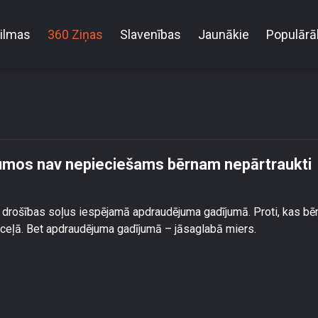
ilmas
360 Ziņas
Slavenības
Jaunākie
Populārā
raudējuma gadījumos nav nepieciešams bērnam nepā
umos nav nepieciešams bērnam nepārtraukti
m drošības soļus iespējamā apdraudējuma gadījumā. Proti, kas b
ai ceļā. Bet apdraudējuma gadījumā – jāsaglabā miers.