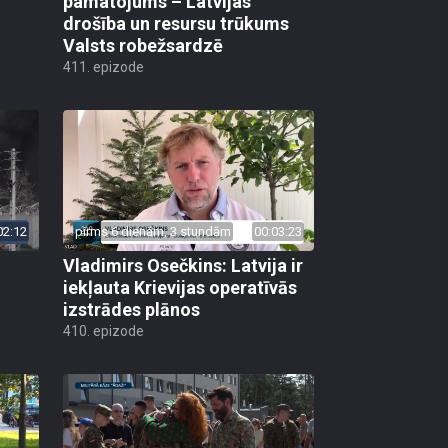
pamatojums – Latvijas
drošība un resursu trūkums
Valsts robežsardzē
411. epizode
02:12
pirms 6 dienām, 3 stundām
00:03:23
Vladimirs Osečkins: Latvija ir
iekļauta Krievijas operatīvās
izstrādes plānos
410. epizode