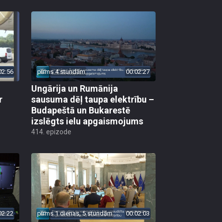
02:56
pirms 4 stundām
00:02:27
Ungārija un Rumānija
r
sausuma dēļ taupa elektrību –
Budapeštā un Bukarestē
izslēgts ielu apgaismojums
414. epizode
02:22
pirms 1 dienas, 5 stundām
00:02:03