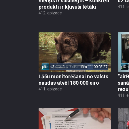
mērķis ir sasniegts – konkrēti
uz A
produkti ir kļuvuši lētāki
411. 
412. epizode
pirms 3 dienām, 4 stundām
00:03:27
pirm
Lāču monitorēšanai no valsts
“airB
naudas atvēl 180 000 eiro
sanā
rezu
411. epizode
411. 