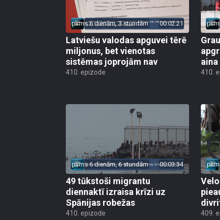
pirms 6 dienām, 3 stundām
00:02:21
pirm
Latviešu valodas apguvei tērē
Grau
miljonus, bet vienotas
apgr
sistēmas joprojām nav
aina
410. epizode
410. 
pirms 6 dienām, 6 stundām
00:03:34
pirm
49 tūkstoši migrantu
Velo
diennaktī izraisa krīzi uz
piea
Spānijas robežas
divri
410. epizode
409. 