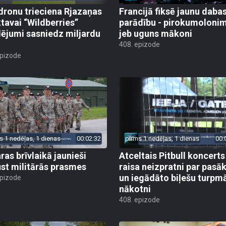
dronu trieciena Rjazaņas
Francijā fiksē jaunu daba
ktavai “Wildberries”
parādību - pirokumoloni
ējumi sasniedz miljardu
jeb uguns mākoni
408. epizode
epizode
s 1 nedēļas, 1 dienas
00:02:32
pirms 1 nedēļas, 1 dienas
00:
ras brīvlaikā jaunieši
Atceltais Pitbull koncerts
st militārās prasmes
raisa neizpratni par pas
un iegādāto biļešu turpm
epizode
nākotni
408. epizode