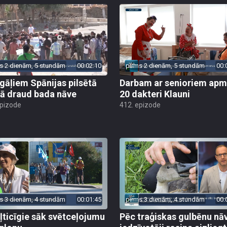
s 2 dienām, 5 stundām
00:02:10
pirms 2 dienām, 5 stundām
00:
gāļiem Spānijas pilsētā
Darbam ar senioriem apm
ā draud bada nāve
20 dakteri Klauni
epizode
412. epizode
s 3 dienām, 4 stundām
00:01:45
pirms 3 dienām, 4 stundām
00:
ļticīgie sāk svētceļojumu
Pēc traģiskas gulbēnu nā