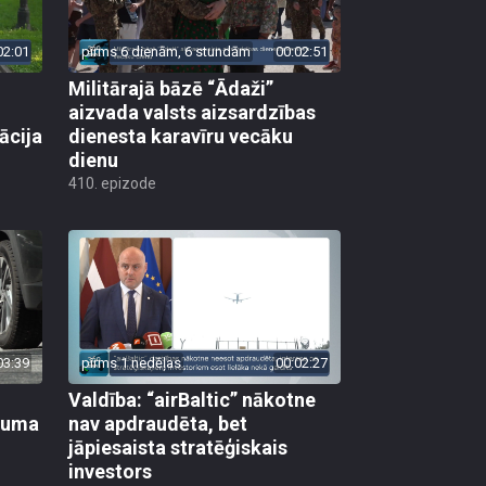
02:01
pirms 6 dienām, 6 stundām
00:02:51
Militārajā bāzē “Ādaži”
aizvada valsts aizsardzības
ācija
dienesta karavīru vecāku
dienu
410. epizode
03:39
pirms 1 nedēļas
00:02:27
Valdība: “airBaltic” nākotne
ikuma
nav apdraudēta, bet
jāpiesaista stratēģiskais
investors