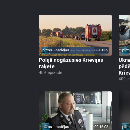
pirms 1 nedēļas
00:01:59
pirm
Polijā nogāzusies Krievijas
Ukra
raķete
pēdē
Krie
409. epizode
409. 
pirms 1 nedēļas
00:16:02
pirm