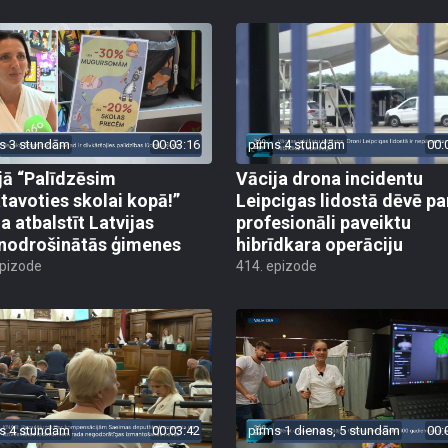
s 3 stundām
00:03:16
pirms 4 stundām
00:
jā “Palīdzēsim
Vācija drona incidentu
tavoties skolai kopā!”
Leipcigas lidostā dēvē pa
a atbalstīt Latvijas
profesionāli paveiktu
odrošinātās ģimenes
hibrīdkara operāciju
epizode
414. epizode
s 4 stundām
00:03:42
pirms 1 dienas, 5 stundām
00: