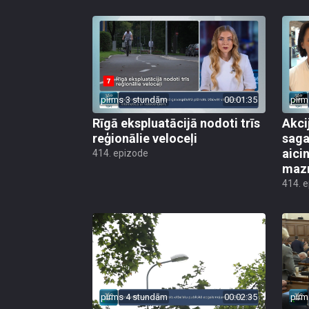
pirms 3 stundām
00:01:35
pirm
Rīgā ekspluatācijā nodoti trīs
Akci
reģionālie veloceļi
saga
aicin
414. epizode
mazn
414. 
pirms 4 stundām
00:02:35
pirm