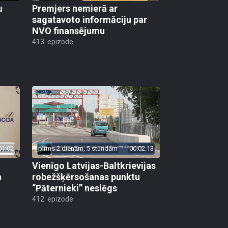
u
Premjers nemierā ar
sagatavoto informāciju par
NVO finansējumu
413. epizode
01:02
pirms 2 dienām, 5 stundām
00:02:13
Vienīgo Latvijas-Baltkrievijas
a
robežšķērsošanas punktu
“Pāternieki” neslēgs
412. epizode