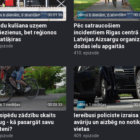
s 6 dienām, 6 stundām
00:01:36
pirms 6 dienām, 6 stundām
00:
du kulšana uzņem
Pēc satraucošiem
iezienus, bet reģionos
incidentiem Rīgas centrā
 atšķiras
Latvijas Aizsargu organiz
dodas ielu apgaitās
epizode
410. epizode
s 1 nedēļas
00:03:33
pirms 1 nedēļas
00:
sipēdu zādzību skaits
Iereibusi policiste izraisa
ug - kā pasargāt savu
avāriju un aizbēg no not
teni?
vietas
epizode
409. epizode