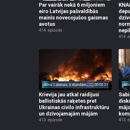
Par vairāk nekā 6 miljoniem
KNAB
eiro Latvijas pašvaldībās
depu
mainīs novecojušos gaismas
dzīv
avotus
norm
nepi
414. epizode
414. 
pirms 1 dienas, 5 stundām
00:02:31
pirm
Krievija jau atkal raidījusi
Sabi
ballistiskās raķetes pret
disk
Ukrainas civilo infrastruktūru
mājo
un dzīvojamajām mājām
kom
413. epizode
413. 