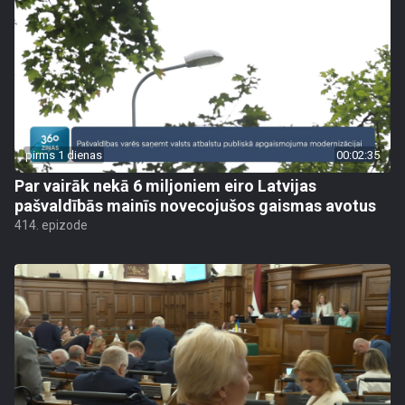
pirms 1 dienas
00:02:35
Par vairāk nekā 6 miljoniem eiro Latvijas
pašvaldībās mainīs novecojušos gaismas avotus
414. epizode