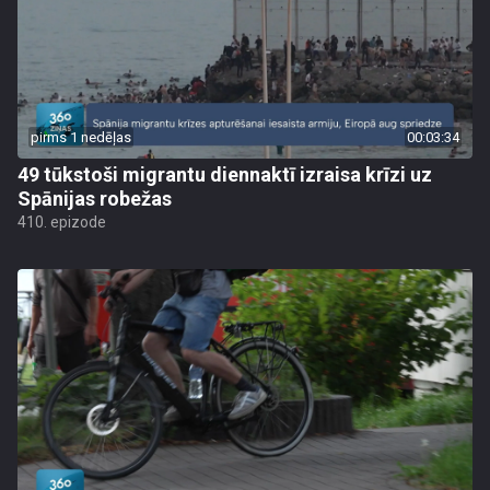
pirms 1 nedēļas
00:03:34
49 tūkstoši migrantu diennaktī izraisa krīzi uz
Spānijas robežas
410. epizode