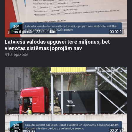
pirms 6 dienām, 23 stundām
00:02:21
Latviešu valodas apguvei tērē miljonus, bet
vienotas sistēmas joprojām nav
410. epizode
pirms 1 nedēļas
00:01:36