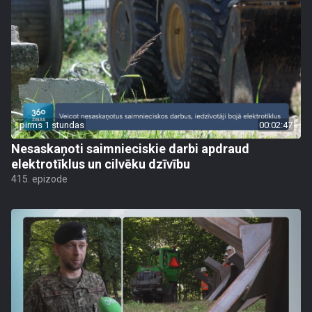
pirms 1 stundas
00:02:47
Nesaskaņoti saimnieciskie darbi apdraud
elektrotīklus un cilvēku dzīvību
415. epizode