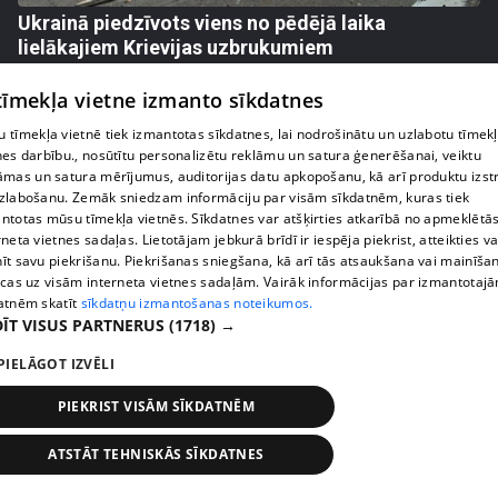
Ukrainā piedzīvots viens no pēdējā laika
lielākajiem Krievijas uzbrukumiem
409. epizode
 tīmekļa vietne izmanto sīkdatnes
 tīmekļa vietnē tiek izmantotas sīkdatnes, lai nodrošinātu un uzlabotu tīmek
nes darbību., nosūtītu personalizētu reklāmu un satura ģenerēšanai, veiktu
āmas un satura mērījumus, auditorijas datu apkopošanu, kā arī produktu izst
zlabošanu. Zemāk sniedzam informāciju par visām sīkdatnēm, kuras tiek
ntotas mūsu tīmekļa vietnēs. Sīkdatnes var atšķirties atkarībā no apmeklētā
rneta vietnes sadaļas. Lietotājam jebkurā brīdī ir iespēja piekrist, atteikties va
īt savu piekrišanu. Piekrišanas sniegšana, kā arī tās atsaukšana vai mainīša
ecas uz visām interneta vietnes sadaļām. Vairāk informācijas par izmantotaj
atnēm skatīt
sīkdatņu izmantošanas noteikumos.
ĪT VISUS PARTNERUS
(1718) →
pirms 1 nedēļas, 1 dienas
00:05:05
PIELĀGOT IZVĒLI
Melleņu zelta drudzis: kas nosaka iepirkuma
PIEKRIST VISĀM SĪKDATNĒM
cenu?
409. epizode
ATSTĀT TEHNISKĀS SĪKDATNES