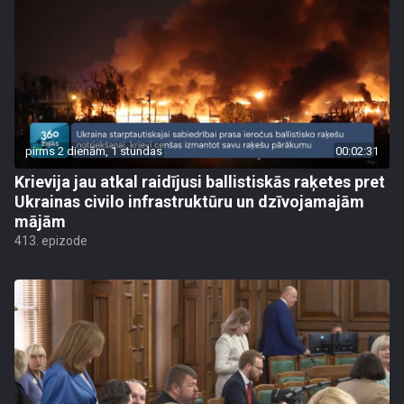
pirms 2 dienām, 1 stundas
00:02:31
Krievija jau atkal raidījusi ballistiskās raķetes pret
Ukrainas civilo infrastruktūru un dzīvojamajām
mājām
413. epizode