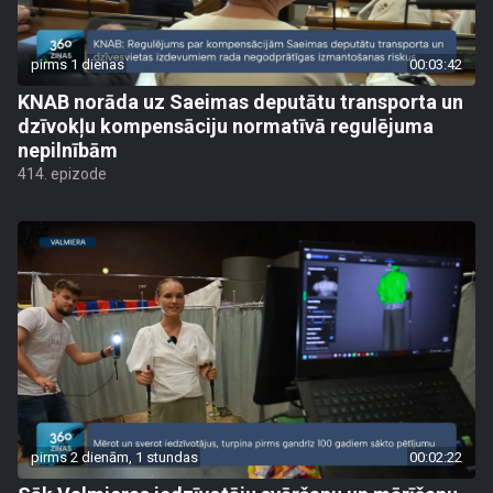
pirms 1 dienas
00:03:42
KNAB norāda uz Saeimas deputātu transporta un
dzīvokļu kompensāciju normatīvā regulējuma
nepilnībām
414. epizode
pirms 2 dienām, 1 stundas
00:02:22