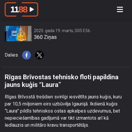
Rīgas Brīvostas tehnisko floti papildina
jauns kuģis “Laura”
2025. gada 19. marts, S05 E56
360 Ziņas
Dalies
Rīgas Brīvostas tehnisko floti papildina
jauns kuģis “Laura”
Rīgas Brīvostā trešdien svinīgi iesvētīts jauns kuģis, kuru
par 10,5 miljoniem eiro uzbūvēja Igaunijā. Ikdienā kuģis
“Laura” pildīs tehniskos ostas apkalpes uzdevumus, bet
nepieciešamības gadījumā var tikt izmantots arī kā
ledlauzis un militāro kravu transportētājs.