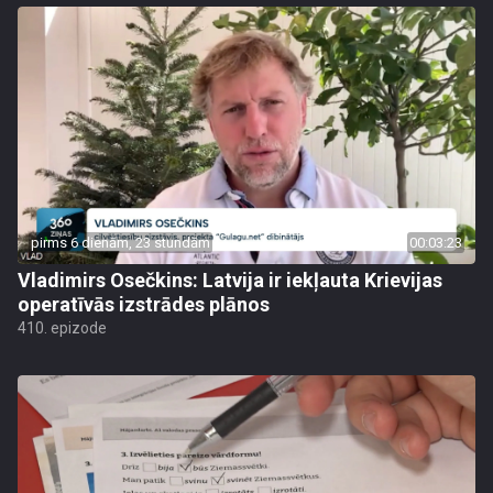
pirms 6 dienām, 23 stundām
00:03:23
Vladimirs Osečkins: Latvija ir iekļauta Krievijas
operatīvās izstrādes plānos
410. epizode