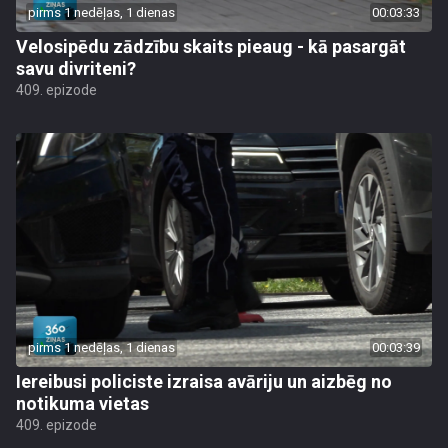
pirms 1 nedēļas, 1 dienas
00:03:33
Velosipēdu zādzību skaits pieaug - kā pasargāt
savu divriteni?
409. epizode
pirms 1 nedēļas, 1 dienas
00:03:39
Iereibusi policiste izraisa avāriju un aizbēg no
notikuma vietas
409. epizode