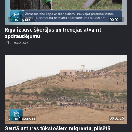
pirms 1 stundas
00:02:11
Rīgā izbūvē šķēršļus un trenējas atvairīt
apdraudējumu
415. epizode
pirms 1 stundas
00:02:25
Seutā uzturas tūkstošiem migrantu, pilsētā