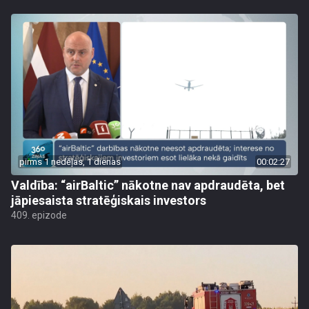
pirms 1 nedēļas, 1 dienas
00:02:27
Valdība: “airBaltic” nākotne nav apdraudēta, bet
jāpiesaista stratēģiskais investors
409. epizode