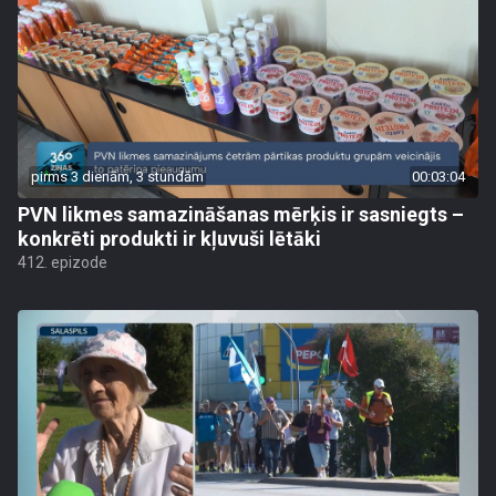
pirms 3 dienām, 3 stundām
00:03:04
PVN likmes samazināšanas mērķis ir sasniegts –
konkrēti produkti ir kļuvuši lētāki
412. epizode