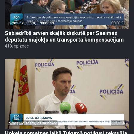
pirms 2 dienām, 1 stundas
00:03:21
Sabiedrībā arvien skaļāk diskutē par Saeimas
deputātu mājokļu un transporta kompensācijām
413. epizode
pirms 2 dienām, 23 stundām
00:01:02
Hokeja nometnes laikā Tukumā notikusi seksuāla