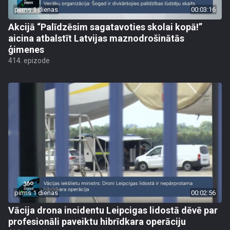
pirms 1 dienas
00:03:16
Akcijā “Palīdzēsim sagatavoties skolai kopā!”
aicina atbalstīt Latvijas maznodrošinātās
ģimenes
414. epizode
pirms 1 dienas
00:02:56
Vācija drona incidentu Leipcigas lidostā dēvē par
profesionāli paveiktu hibrīdkara operāciju