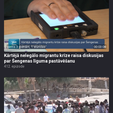
pirms 3 dienām, 1 stundas
00:03:08
Kārtējā nelegālo migrantu krīze raisa diskusijas
par Šengenas līguma pastāvēšanu
412. epizode