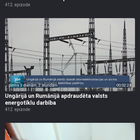
412. epizode
pirms 3 dienām, 2 stundām
00:02:24
Ungārijā un Rumānijā apdraudēta valsts
energotīklu darbība
412. epizode