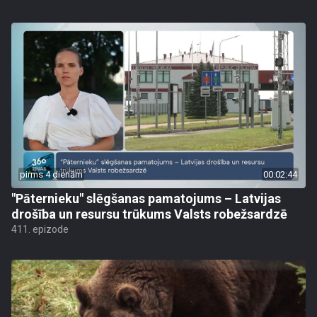
pirms 4 dienām
00:02:44
"Pāternieku" slēgšanas pamatojums – Latvijas
drošība un resursu trūkums Valsts robežsardzē
411. epizode