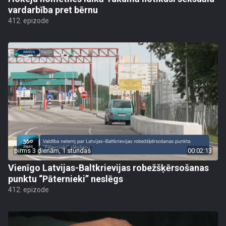
vardarbība pret bērnu
412. epizode
pirms 3 dienām, 1 stundas
00:02:13
Vienīgo Latvijas-Baltkrievijas robežšķērsošanas
punktu “Pāternieki” neslēgs
412. epizode