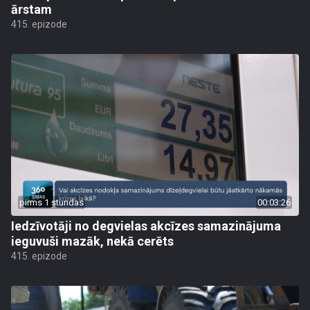
ārstam
415. epizode
pirms 1 stundas
00:03:26
Iedzīvotāji no degvielas akcīzes samazinājuma
ieguvuši mazāk, nekā cerēts
415. epizode