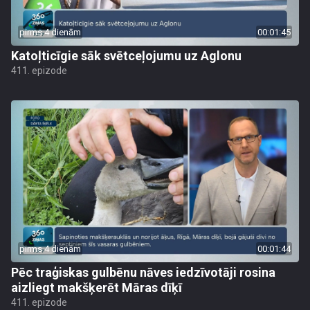
pirms 4 dienām
00:01:45
Katoļticīgie sāk svētceļojumu uz Aglonu
411. epizode
pirms 4 dienām
00:01:44
Pēc traģiskas gulbēnu nāves iedzīvotāji rosina
aizliegt makšķerēt Māras dīķī
411. epizode