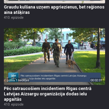
Graudu kulšana uzņem apgriezienus, bet reģionos
aina atšķiras
410. epizode
pirms 1 nedēļas
00:02:01
Pēc satraucošiem incidentiem Rīgas centrā
Latvijas Aizsargu organizācija dodas ielu
apgaitās
410. epizode