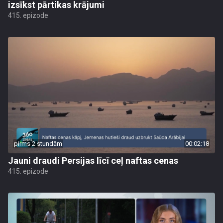
izsīkst pārtikas krājumi
415. epizode
pirms 2 stundām
00:02:18
Jauni draudi Persijas līcī ceļ naftas cenas
415. epizode