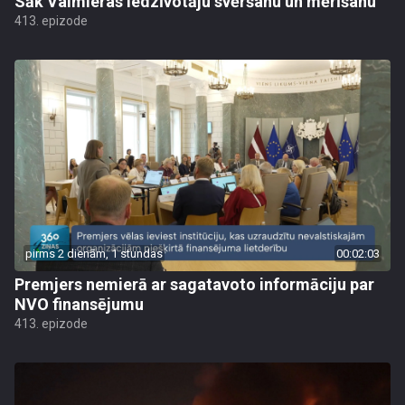
Sāk Valmieras iedzīvotāju svēršanu un mērīšanu
413. epizode
pirms 2 dienām, 1 stundas
00:02:03
Premjers nemierā ar sagatavoto informāciju par
NVO finansējumu
413. epizode