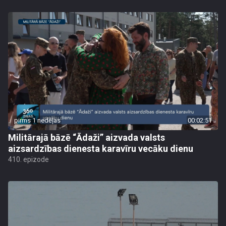
pirms 1 nedēļas
00:02:51
Militārajā bāzē “Ādaži” aizvada valsts
aizsardzības dienesta karavīru vecāku dienu
410. epizode