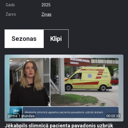
Gads
2025
Žanrs
Ziņas
Sezonas
Klipi
pirms 1 stundas
00:03:33
Jēkabpils slimnīcā pacienta pavadonis uzbrūk