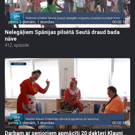
pirms 3 dienām, 1 stundas
00:02:10
Nelegāļiem Spānijas pilsētā Seutā draud bada
nāve
412. epizode
pirms 3 dienām, 1 stundas
00:02:38
Darbam ar senioriem apmācīti 20 dakteri Klauni