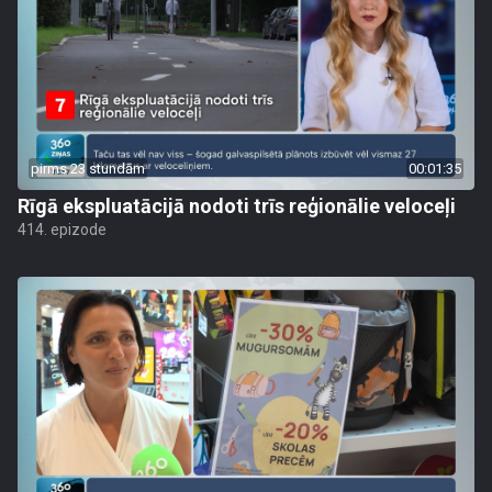
pirms 23 stundām
00:01:35
Rīgā ekspluatācijā nodoti trīs reģionālie veloceļi
414. epizode