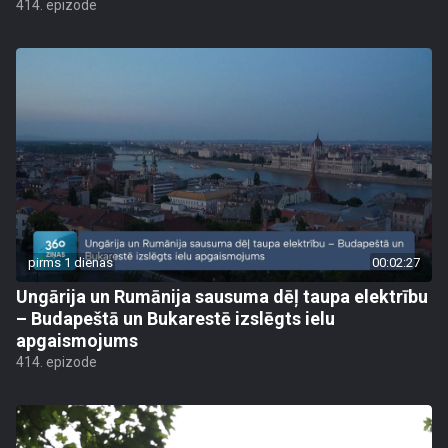
414. epizode
pirms 1 dienas
00:02:27
Ungārija un Rumānija sausuma dēļ taupa elektrību
– Budapeštā un Bukarestē izslēgts ielu
apgaismojums
414. epizode