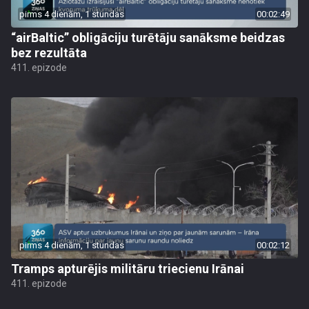
pirms 4 dienām, 1 stundas
00:02:49
“airBaltic” obligāciju turētāju sanāksme beidzas
bez rezultāta
411. epizode
pirms 4 dienām, 1 stundas
00:02:12
Tramps apturējis militāru triecienu Irānai
411. epizode