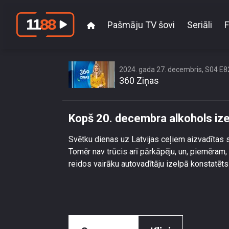
Pašmāju TV šovi
Seriāli
F
Kopš 20
2024. gada 27. decembris, S04 E8
360 Ziņas
Kopš 20. decembra alkohols ize
Svētku dienas uz Latvijas ceļiem aizvadītas s
Tomēr nav trūcis arī pārkāpēju, un, piemēram,
reidos vairāku autovadītāju izelpā konstatēts