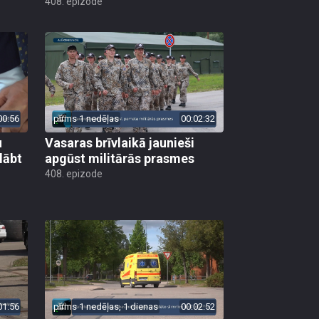
408. epizode
00:56
pirms 1 nedēļas
00:02:32
u
Vasaras brīvlaikā jaunieši
lābt
apgūst militārās prasmes
408. epizode
01:56
pirms 1 nedēļas, 1 dienas
00:02:52