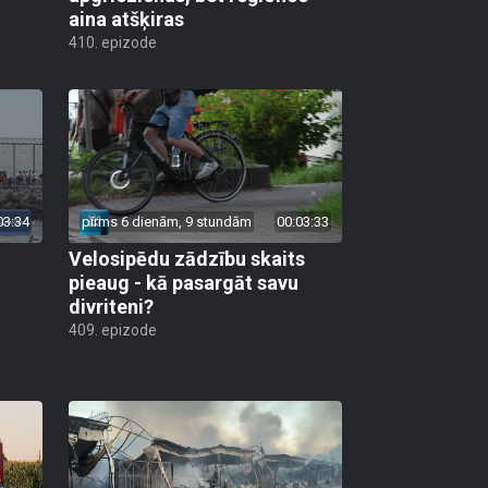
aina atšķiras
410. epizode
03:34
pirms 6 dienām, 9 stundām
00:03:33
Velosipēdu zādzību skaits
pieaug - kā pasargāt savu
divriteni?
409. epizode