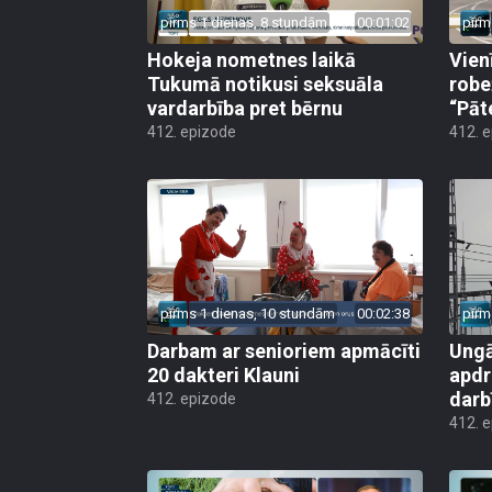
pirms 1 dienas, 8 stundām
00:01:02
pirm
Hokeja nometnes laikā
Vien
Tukumā notikusi seksuāla
robe
vardarbība pret bērnu
“Pāt
412. epizode
412. 
pirms 1 dienas, 10 stundām
00:02:38
pirm
Darbam ar senioriem apmācīti
Ungā
20 dakteri Klauni
apdr
darb
412. epizode
412. 