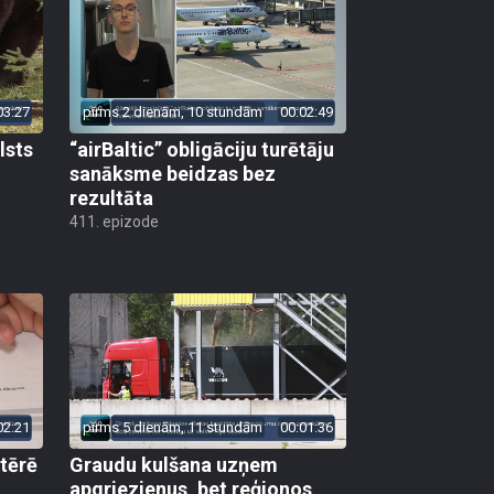
03:27
pirms 2 dienām, 10 stundām
00:02:49
lsts
“airBaltic” obligāciju turētāju
sanāksme beidzas bez
rezultāta
411. epizode
02:21
pirms 5 dienām, 11 stundām
00:01:36
 tērē
Graudu kulšana uzņem
apgriezienus, bet reģionos