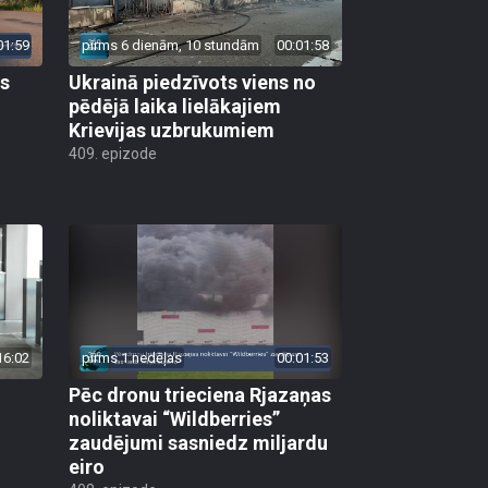
01:59
pirms 6 dienām, 10 stundām
00:01:58
as
Ukrainā piedzīvots viens no
pēdējā laika lielākajiem
Krievijas uzbrukumiem
409. epizode
16:02
pirms 1 nedēļas
00:01:53
Pēc dronu trieciena Rjazaņas
noliktavai “Wildberries”
zaudējumi sasniedz miljardu
eiro