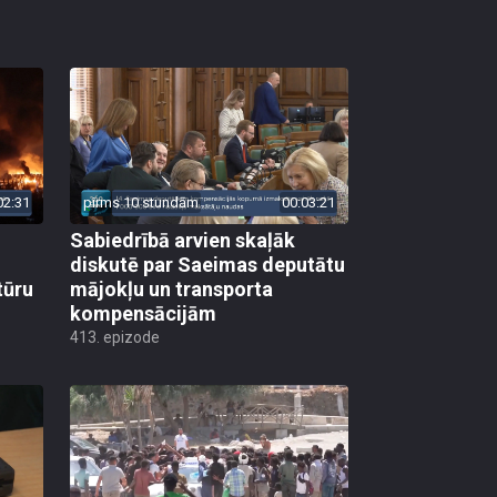
02:31
pirms 10 stundām
00:03:21
Sabiedrībā arvien skaļāk
diskutē par Saeimas deputātu
tūru
mājokļu un transporta
kompensācijām
413. epizode