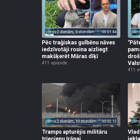
pirms 2 dienām, 9 stundām
00:01:44
pirm
Pēc traģiskas gulbēnu nāves
"Pāt
iedzīvotāji rosina aizliegt
pama
makšķerēt Māras dīķī
droš
Vals
411. epizode
411. 
pirms 2 dienām, 10 stundām
00:02:12
pirm
Tramps apturējis militāru
Vlad
triecienu Irānai
iekļ