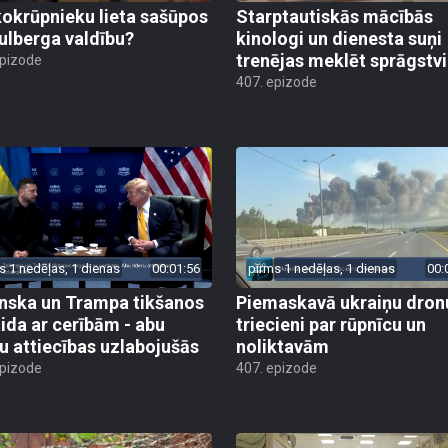
kokrūpnieku lieta sašūpos
Starptautiskās mācībās
Kulberga valdību?
kinologi un dienesta suņi
trenējas meklēt sprāgstvi
epizode
407. epizode
s 1 nedēļas, 1 dienas
00:01:56
pirms 1 nedēļas, 1 dienas
00:
nska un Trampa tikšanos
Piemaskavā ukraiņu dron
ida ar cerībām - abu
triecieni par rūpnīcu un
ru attiecības uzlabojušās
noliktavām
epizode
407. epizode