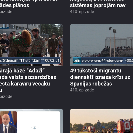
rādes plānos
sistēmas joprojām nav
epizode
410. epizode
s 5 dienām, 11 stundām
00:02:51
pirms 5 dienām, 11 stundām
00:
tārajā bāzē “Ādaži”
49 tūkstoši migrantu
ada valsts aizsardzības
diennaktī izraisa krīzi uz
esta karavīru vecāku
Spānijas robežas
u
410. epizode
epizode