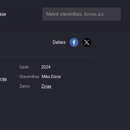
kie
Meklē slavenības, šovus, u.c.
m šoferu
Dalies
Gads
2024
Slavenības
Miks Dūcis
ija.
Žanrs
Ziņas