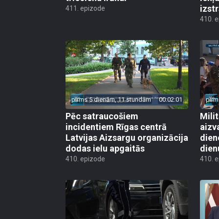
izst
411. epizode
410. 
pirms 5 dienām, 11 stundām
00:02:01
pirm
Pēc satraucošiem
Mili
incidentiem Rīgas centrā
aizv
Latvijas Aizsargu organizācija
dien
dodas ielu apgaitās
dien
410. epizode
410. 