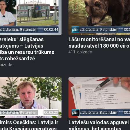
s 2 dienām, 9 stundām
00:02:44
pirms 2 dienām, 9 stundām
00:
ernieku" slēgšanas
Lāču monitorēšanai no va
tojums – Latvijas
naudas atvēl 180 000 eiro
ība un resursu trūkums
411. epizode
ts robežsardzē
epizode
s 5 dienām, 8 stundām
00:03:23
pirms 5 dienām, 8 stundām
00:
imirs Osečkins: Latvija ir
Latviešu valodas apguvei
auta Krievijas operatīvās
miljonus, bet vienotas