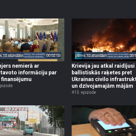
s 10 stundām
00:02:03
pirms 10 stundām
00:
jers nemierā ar
Krievija jau atkal raidījusi
tavoto informāciju par
ballistiskās raķetes pret
finansējumu
Ukrainas civilo infrastruk
un dzīvojamajām mājām
epizode
413. epizode