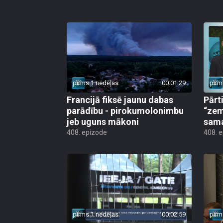
pirms 1 nedēļas
00:01:29
pirm
Francijā fiksē jaunu dabas
Pārt
parādību - pirokumolonimbu
“zem
jeb uguns mākoni
sama
408. epizode
408. 
pirms 1 nedēļas
00:02:59
pirm