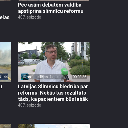
Pēc asām debatēm valdība
apstiprina slimnīcu reformu
elas
407. epizode
01:44
pirms 1 nedēļas, 1 dienas
00:02:26
u
Latvijas Slimnīcu biedrība par
reformu: Nebūs tas rezultāts
tāds, ka pacientiem būs labāk
407. epizode