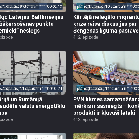
s 1 dienas, 9 stundām
00:02:13
pirms 1 dienas, 10 stundām
00:
īgo Latvijas-Baltkrievijas
Kārtējā nelegālo migrant
žšķērsošanas punktu
krīze raisa diskusijas par
ernieki” neslēgs
Šengenas līguma pastāv
epizode
412. epizode
s 1 dienas, 11 stundām
00:02:24
pirms 1 dienas, 11 stundām
00:
rijā un Rumānijā
PVN likmes samazināšan
audēta valsts energotīklu
mērķis ir sasniegts – kon
ība
produkti ir kļuvuši lētāki
epizode
412. epizode