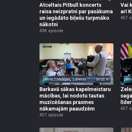
Atceltais Pitbull koncerts
Vai 
raisa neizpratni par pasākuma
arī 
un iegādāto biļešu turpmāko
407. 
nākotni
408. epizode
pirms 1 nedēļas, 1 dienas
00:02:47
pirm
Barkavā sākas kapelmeistaru
Zele
mācības, lai nodotu tautas
saga
muzicēšanas prasmes
līde
nākamajām paaudzēm
407. 
407. epizode