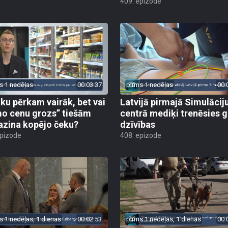
409. epizode
s 1 nedēļas
00:03:37
pirms 1 nedēļas
00:
iku pērkam vairāk, bet vai
Latvijā pirmajā Simulācij
o cenu grozs” tiešām
centrā mediķi trenēsies g
zina kopējo čeku?
dzīvības
epizode
408. epizode
s 1 nedēļas, 1 dienas
00:02:53
pirms 1 nedēļas, 1 dienas
00: