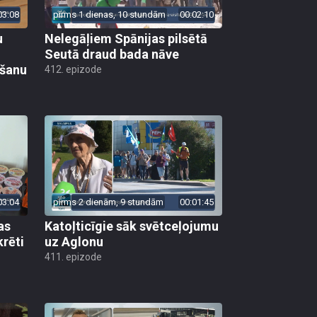
03:08
pirms 1 dienas, 10 stundām
00:02:10
u
Nelegāļiem Spānijas pilsētā
Seutā draud bada nāve
ēšanu
412. epizode
03:04
pirms 2 dienām, 9 stundām
00:01:45
as
Katoļticīgie sāk svētceļojumu
krēti
uz Aglonu
411. epizode