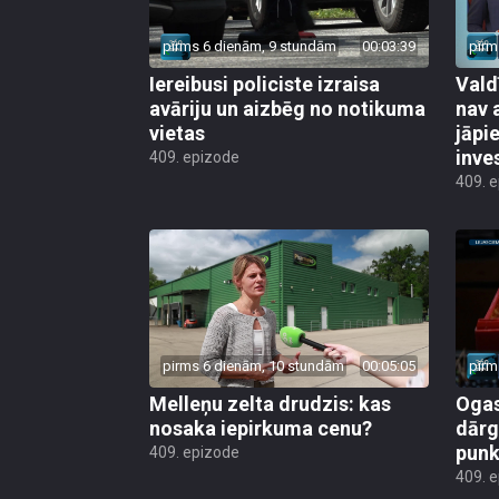
pirms 6 dienām, 9 stundām
00:03:39
pirm
Iereibusi policiste izraisa
Vald
avāriju un aizbēg no notikuma
nav 
vietas
jāpi
inve
409. epizode
409. 
pirms 6 dienām, 10 stundām
00:05:05
pirm
Melleņu zelta drudzis: kas
Ogas
nosaka iepirkuma cenu?
dārg
punk
409. epizode
409. 