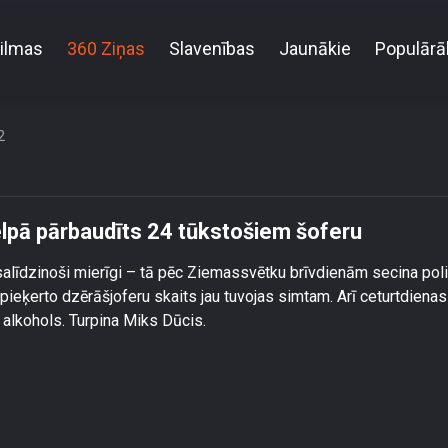
ilmas
360 Ziņas
Slavenības
Jaunākie
Populārā
. decembra alkohols izelpā pārbaudīts 24 tūkstošie
2
lpā pārbaudīts 24 tūkstošiem šoferu
alīdzinoši mierīgi – tā pēc Ziemassvētku brīvdienām secina polic
 pieķerto dzērāšjoferu skaits jau tuvojas simtam. Arī ceturtdienas
 alkohols. Turpina Miks Dūcis.