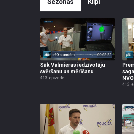
Sezonas
Klipi
pirms 10 stundām
00:02:22
pirm
Sāk Valmieras iedzīvotāju
Prem
svēršanu un mērīšanu
saga
NVO 
413. epizode
413. 