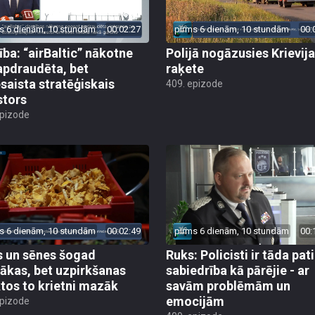
s 6 dienām, 10 stundām
00:02:27
pirms 6 dienām, 10 stundām
00:
ība: “airBaltic” nākotne
Polijā nogāzusies Krievij
apdraudēta, bet
raķete
esaista stratēģiskais
409. epizode
stors
epizode
s 6 dienām, 10 stundām
00:02:49
pirms 6 dienām, 10 stundām
00:
 un sēnes šogad
Ruks: Policisti ir tāda pati
ākas, bet uzpirkšanas
sabiedrība kā pārējie - ar
tos to krietni mazāk
savām problēmām un
emocijām
epizode