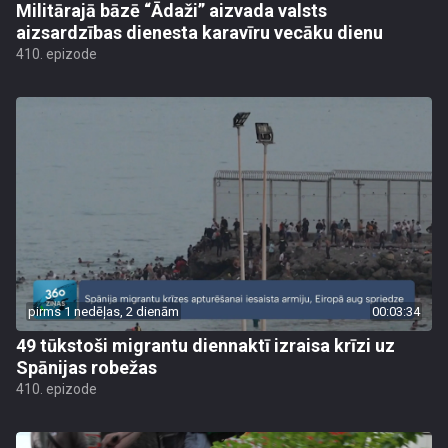
Militārajā bāzē “Ādaži” aizvada valsts
aizsardzības dienesta karavīru vecāku dienu
410. epizode
pirms 1 nedēļas, 2 dienām
00:03:34
49 tūkstoši migrantu diennaktī izraisa krīzi uz
Spānijas robežas
410. epizode