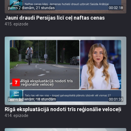
pirms 2 dienām, 21 stundas
00:02:18
Jauni draudi Persijas līcī ceļ naftas cenas
415. epizode
pirms 3 dienām, 18 stundām
00:01:35
Rīgā ekspluatācijā nodoti trīs reģionālie veloceļi
414. epizode