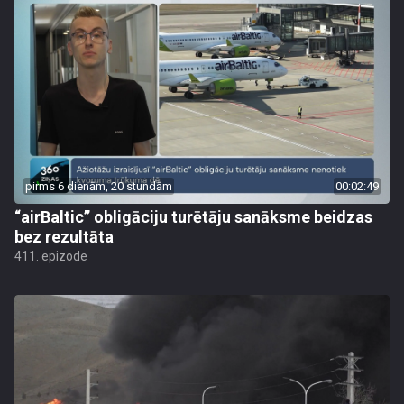
pirms 6 dienām, 20 stundām
00:02:49
“airBaltic” obligāciju turētāju sanāksme beidzas
bez rezultāta
411. epizode