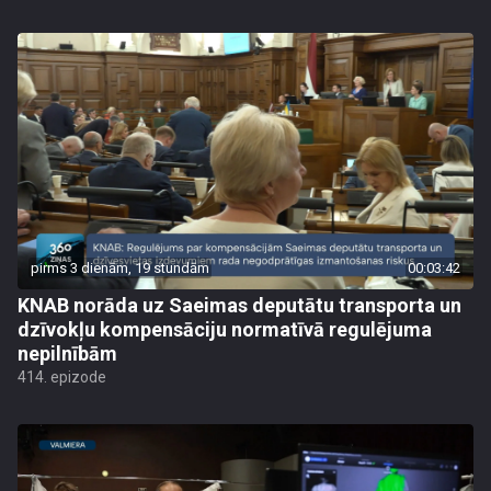
pirms 3 dienām, 19 stundām
00:03:42
KNAB norāda uz Saeimas deputātu transporta un
dzīvokļu kompensāciju normatīvā regulējuma
nepilnībām
414. epizode