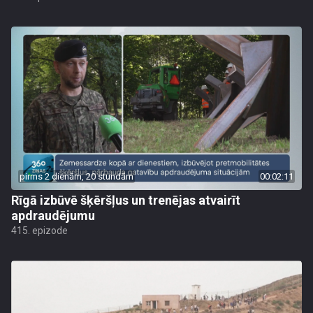
pirms 2 dienām, 20 stundām
00:02:11
Rīgā izbūvē šķēršļus un trenējas atvairīt
apdraudējumu
415. epizode