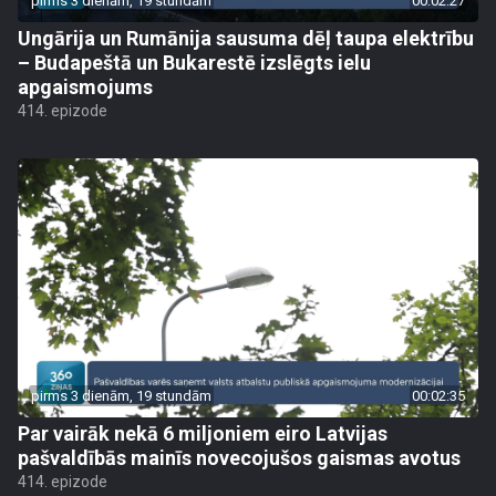
pirms 3 dienām, 19 stundām
00:02:27
Ungārija un Rumānija sausuma dēļ taupa elektrību
– Budapeštā un Bukarestē izslēgts ielu
apgaismojums
414. epizode
pirms 3 dienām, 19 stundām
00:02:35
Par vairāk nekā 6 miljoniem eiro Latvijas
pašvaldībās mainīs novecojušos gaismas avotus
414. epizode