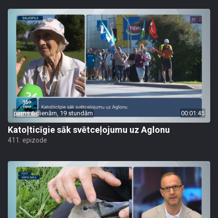
pirms 6 dienām, 19 stundām
00:01:45
Katoļticīgie sāk svētceļojumu uz Aglonu
411. epizode