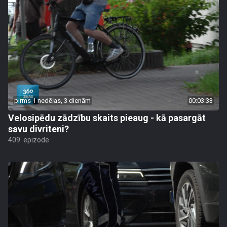
pirms 1 nedēļas, 3 dienām
00:03:33
Velosipēdu zādzību skaits pieaug - kā pasargāt
savu divriteni?
409. epizode