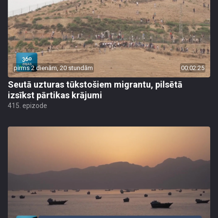
pirms 2 dienām, 20 stundām
00:02:25
Seutā uzturas tūkstošiem migrantu, pilsētā
izsīkst pārtikas krājumi
415. epizode