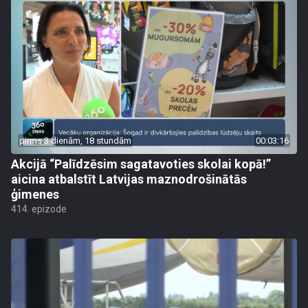
pirms 3 dienām, 18 stundām
00:03:16
Akcijā “Palīdzēsim sagatavoties skolai kopā!”
aicina atbalstīt Latvijas maznodrošinātās
ģimenes
414. epizode