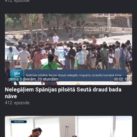
412. epizode
pirms 5 dienām, 20 stundām
00:02:10
Nelegāļiem Spānijas pilsētā Seutā draud bada
nāve
412. epizode