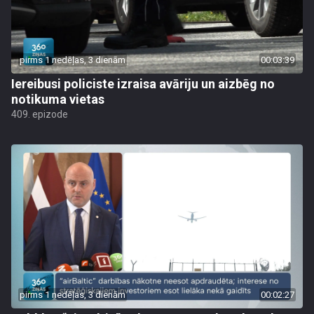
pirms 1 nedēļas, 3 dienām
00:03:39
Iereibusi policiste izraisa avāriju un aizbēg no
notikuma vietas
409. epizode
pirms 1 nedēļas, 3 dienām
00:02:27