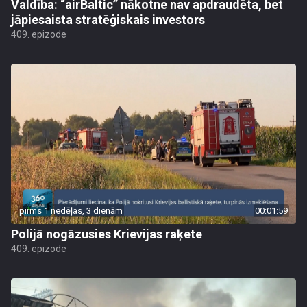
Valdība: “airBaltic” nākotne nav apdraudēta, bet
jāpiesaista stratēģiskais investors
409. epizode
pirms 1 nedēļas, 3 dienām
00:01:59
Polijā nogāzusies Krievijas raķete
409. epizode