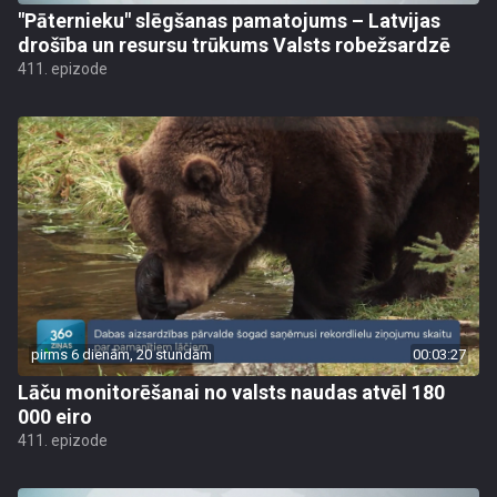
"Pāternieku" slēgšanas pamatojums – Latvijas
drošība un resursu trūkums Valsts robežsardzē
411. epizode
pirms 6 dienām, 20 stundām
00:03:27
Lāču monitorēšanai no valsts naudas atvēl 180
000 eiro
411. epizode