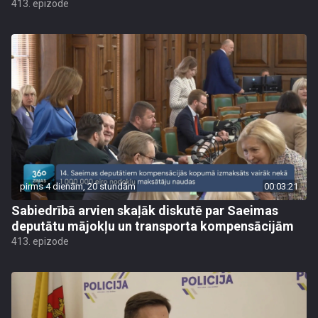
413. epizode
pirms 4 dienām, 20 stundām
00:03:21
Sabiedrībā arvien skaļāk diskutē par Saeimas
deputātu mājokļu un transporta kompensācijām
413. epizode