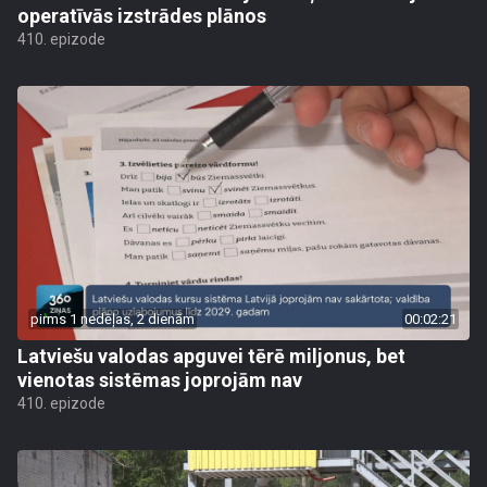
operatīvās izstrādes plānos
410. epizode
pirms 1 nedēļas, 2 dienām
00:02:21
Latviešu valodas apguvei tērē miljonus, bet
vienotas sistēmas joprojām nav
410. epizode