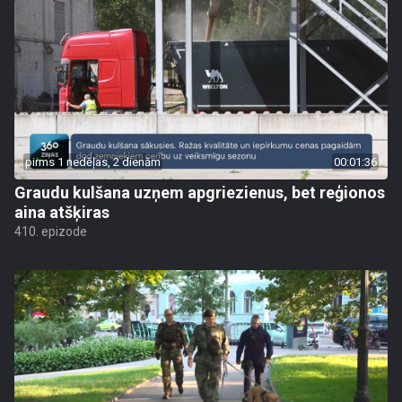
pirms 1 nedēļas, 2 dienām
00:01:36
Graudu kulšana uzņem apgriezienus, bet reģionos
aina atšķiras
410. epizode