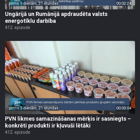
pirms 5 dienām, 21 stundas
00:02:24
Ungārijā un Rumānijā apdraudēta valsts
energotīklu darbība
412. epizode
pirms 5 dienām, 21 stundas
00:03:04
PVN likmes samazināšanas mērķis ir sasniegts –
konkrēti produkti ir kļuvuši lētāki
412. epizode