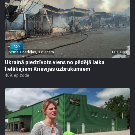
pirms 1 nedēļas, 3 dienām
00:01:58
Ukrainā piedzīvots viens no pēdējā laika
lielākajiem Krievijas uzbrukumiem
409. epizode