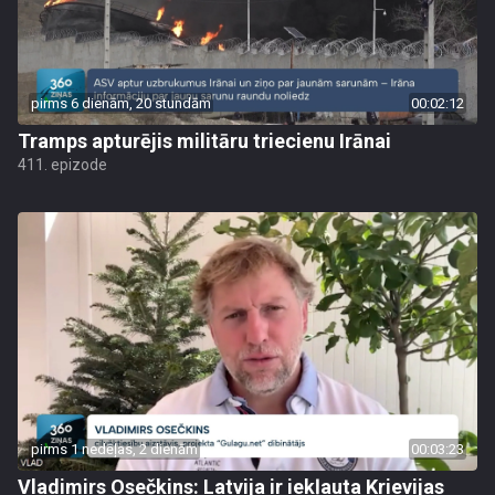
pirms 6 dienām, 20 stundām
00:02:12
Tramps apturējis militāru triecienu Irānai
411. epizode
pirms 1 nedēļas, 2 dienām
00:03:23
Vladimirs Osečkins: Latvija ir iekļauta Krievijas