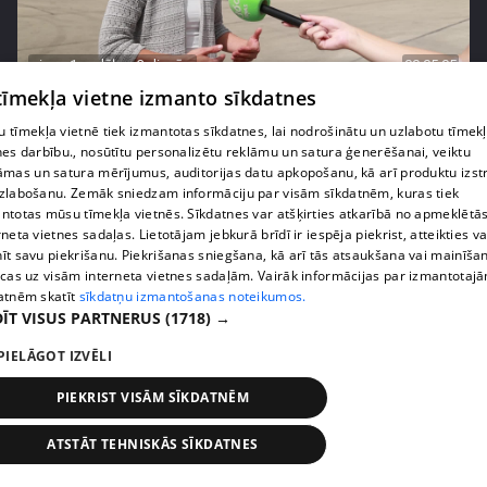
pirms 1 nedēļas, 3 dienām
00:05:05
 tīmekļa vietne izmanto sīkdatnes
Melleņu zelta drudzis: kas nosaka iepirkuma
cenu?
 tīmekļa vietnē tiek izmantotas sīkdatnes, lai nodrošinātu un uzlabotu tīmek
409. epizode
nes darbību., nosūtītu personalizētu reklāmu un satura ģenerēšanai, veiktu
āmas un satura mērījumus, auditorijas datu apkopošanu, kā arī produktu izst
zlabošanu. Zemāk sniedzam informāciju par visām sīkdatnēm, kuras tiek
ntotas mūsu tīmekļa vietnēs. Sīkdatnes var atšķirties atkarībā no apmeklētā
rneta vietnes sadaļas. Lietotājam jebkurā brīdī ir iespēja piekrist, atteikties va
īt savu piekrišanu. Piekrišanas sniegšana, kā arī tās atsaukšana vai mainīša
ecas uz visām interneta vietnes sadaļām. Vairāk informācijas par izmantotaj
atnēm skatīt
sīkdatņu izmantošanas noteikumos.
ĪT VISUS PARTNERUS
(1718) →
PIELĀGOT IZVĒLI
PIEKRIST VISĀM SĪKDATNĒM
pirms 1 nedēļas, 3 dienām
00:02:49
ATSTĀT TEHNISKĀS SĪKDATNES
Ogas un sēnes šogad dārgākas, bet uzpirkšanas