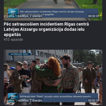
pirms 1 nedēļas, 2 dienām
00:02:01
Pēc satraucošiem incidentiem Rīgas centrā
Latvijas Aizsargu organizācija dodas ielu
apgaitās
410. epizode
pirms 1 nedēļas, 2 dienām
00:02:51