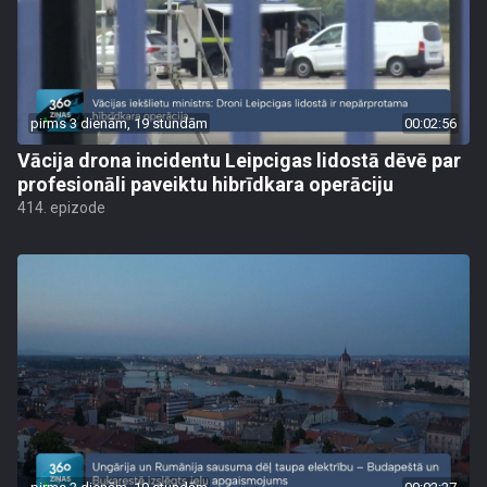
pirms 3 dienām, 19 stundām
00:02:56
Vācija drona incidentu Leipcigas lidostā dēvē par
profesionāli paveiktu hibrīdkara operāciju
414. epizode