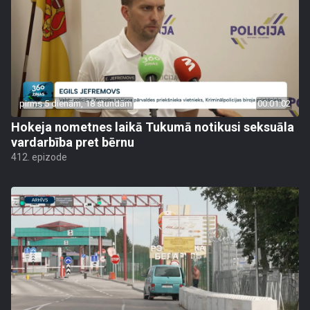
pirms 5 dienām, 18 stundām
00:01:02
Hokeja nometnes laikā Tukumā notikusi seksuāla
vardarbība pret bērnu
412. epizode