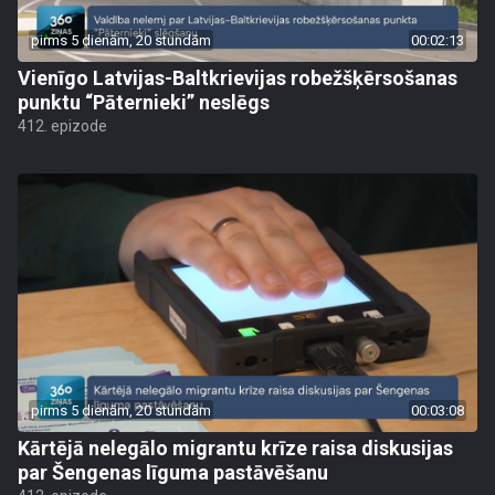
pirms 5 dienām, 20 stundām
00:02:13
Vienīgo Latvijas-Baltkrievijas robežšķērsošanas
punktu “Pāternieki” neslēgs
412. epizode
pirms 5 dienām, 20 stundām
00:03:08
Kārtējā nelegālo migrantu krīze raisa diskusijas
par Šengenas līguma pastāvēšanu