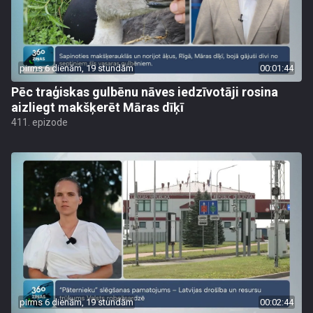
pirms 6 dienām, 19 stundām
00:01:44
Pēc traģiskas gulbēnu nāves iedzīvotāji rosina
aizliegt makšķerēt Māras dīķī
411. epizode
pirms 6 dienām, 19 stundām
00:02:44