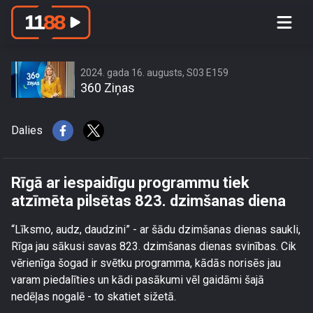
Rīgā ar iespaidīgu programmu tiek
atzīmēta pilsētas 823. dzimšanas
diena
2024. gada 16. augusts, S03 E159
360 Ziņas
Dalies
Rīgā ar iespaidīgu programmu tiek
atzīmēta pilsētas 823. dzimšanas diena
“Līksmo, audz, daudzini” - ar šādu dzimšanas dienas saukli,
Rīga jau sākusi savas 823. dzimšanas dienas svinības. Cik
vērienīga šogad ir svētku programma, kādās norisēs jau
varam piedalīties un kādi pasākumi vēl gaidāmi šajā
nedēļas nogalē - to skatiet sižetā.