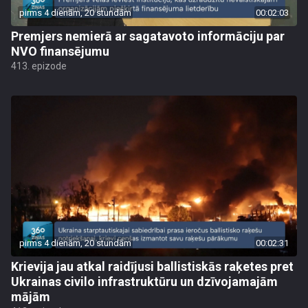
pirms 4 dienām, 20 stundām
00:02:03
Premjers nemierā ar sagatavoto informāciju par
NVO finansējumu
413. epizode
pirms 4 dienām, 20 stundām
00:02:31
Krievija jau atkal raidījusi ballistiskās raķetes pret
Ukrainas civilo infrastruktūru un dzīvojamajām
mājām