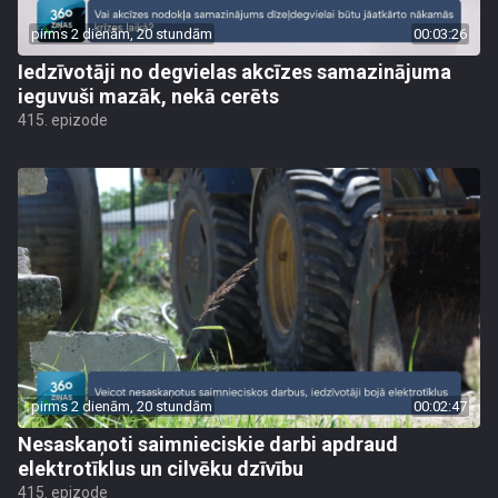
pirms 2 dienām, 20 stundām
00:03:26
Iedzīvotāji no degvielas akcīzes samazinājuma
ieguvuši mazāk, nekā cerēts
415. epizode
pirms 2 dienām, 20 stundām
00:02:47
Nesaskaņoti saimnieciskie darbi apdraud
elektrotīklus un cilvēku dzīvību
415. epizode