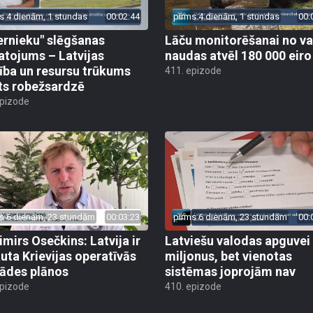
s 4 dienām, 1 stundas
00:02:44
pirms 4 dienām, 1 stundas
00:
ernieku" slēgšanas
Lāču monitorēšanai no va
tojums – Latvijas
naudas atvēl 180 000 eiro
ība un resursu trūkums
411. epizode
ts robežsardzē
epizode
s 6 dienām, 23 stundām
00:03:23
pirms 6 dienām, 23 stundām
00:
imirs Osečkins: Latvija ir
Latviešu valodas apguvei
auta Krievijas operatīvās
miljonus, bet vienotas
rādes plānos
sistēmas joprojām nav
epizode
410. epizode