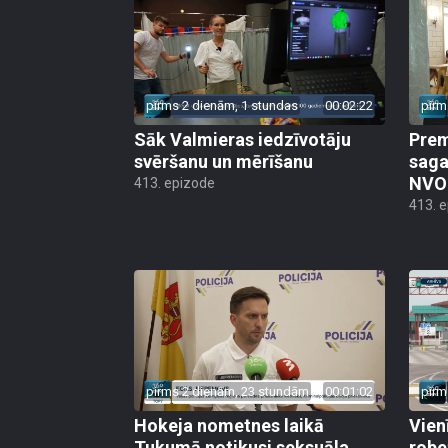
pirms 2 dienām, 1 stundas
00:02:22
pirm
Sāk Valmieras iedzīvotāju
Prem
svēršanu un mērīšanu
saga
NVO 
413. epizode
413. 
pirms 2 dienām, 23 stundām
00:01:02
pirm
Hokeja nometnes laikā
Vien
Tukumā notikusi seksuāla
robe