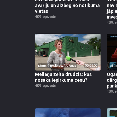
avāriju un aizbēg no notikuma
nav 
vietas
jāpi
inve
409. epizode
409. 
pirms 1 nedēļas, 1 dienas
00:05:05
pirm
Melleņu zelta drudzis: kas
Ogas
nosaka iepirkuma cenu?
dārg
punk
409. epizode
409. 