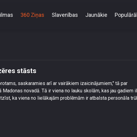
ilmas
360 Ziņas
Slavenības
Jaunākie
Populārā
Īpašie bērni parastā skolā – Liezēres stāsts
ezēres stāsts
 protams, saskaramies arī ar vairākiem izaicinājumiem," tā par
ā Madonas novadā. Tā ir viena no lauku skolām, kas jau gadiem il
tzīst, ka viena no lielākajām problēmām ir atbalsta personāla tr