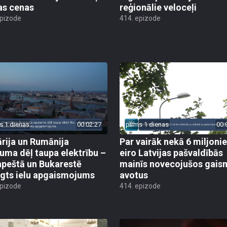
as cenas
reģionālie veloceļi
epizode
414. epizode
s 1 dienas
00:02:27
pirms 1 dienas
00:
rija un Rumānija
Par vairāk nekā 6 miljoni
uma dēļ taupa elektrību –
eiro Latvijas pašvaldībās
peštā un Bukarestē
mainīs novecojušos gais
ēgts ielu apgaismojums
avotus
epizode
414. epizode