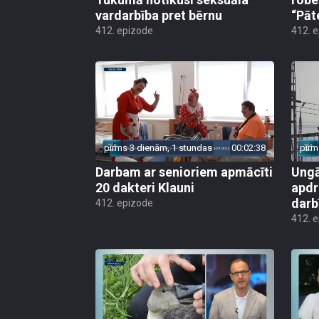
vardarbība pret bērnu
“Pāt
412. epizode
412. 
pirms 3 dienām, 1 stundas
00:02:38
pirm
Darbam ar senioriem apmācīti
Ungā
20 dakteri Klauni
apdr
darb
412. epizode
412. 