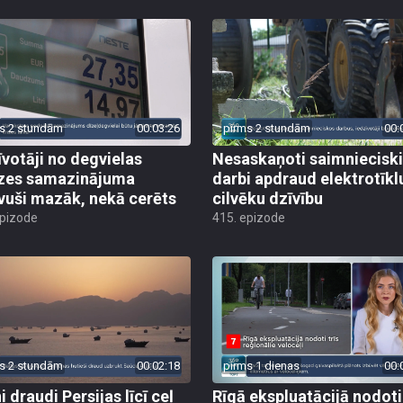
s 2 stundām
00:03:26
pirms 2 stundām
00:
īvotāji no degvielas
Nesaskaņoti saimniecisk
zes samazinājuma
darbi apdraud elektrotīkl
vuši mazāk, nekā cerēts
cilvēku dzīvību
epizode
415. epizode
s 2 stundām
00:02:18
pirms 1 dienas
00:
 draudi Persijas līcī ceļ
Rīgā ekspluatācijā nodoti 