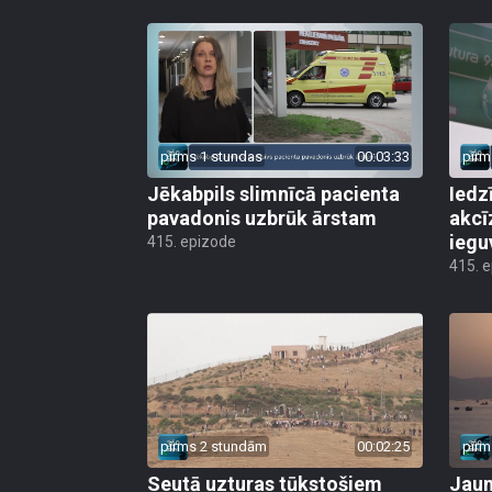
pirms 1 stundas
00:03:33
pirm
Jēkabpils slimnīcā pacienta
Iedz
pavadonis uzbrūk ārstam
akcī
iegu
415. epizode
415. 
pirms 2 stundām
00:02:25
pirm
Seutā uzturas tūkstošiem
Jauni