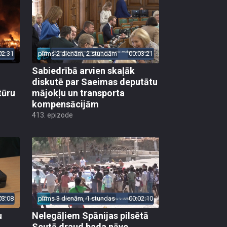
02:31
pirms 2 dienām, 2 stundām
00:03:21
Sabiedrībā arvien skaļāk
diskutē par Saeimas deputātu
tūru
mājokļu un transporta
kompensācijām
413. epizode
03:08
pirms 3 dienām, 1 stundas
00:02:10
u
Nelegāļiem Spānijas pilsētā
Seutā draud bada nāve