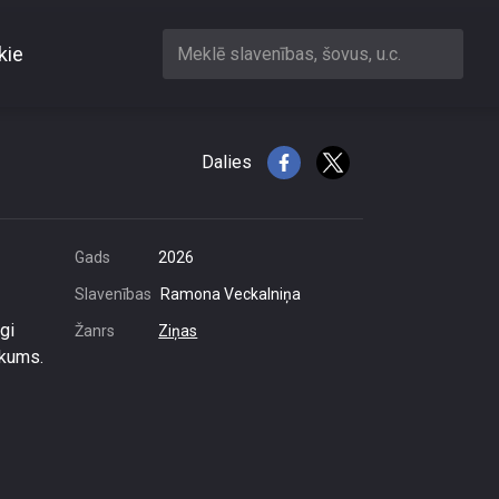
kie
Meklē slavenības, šovus, u.c.
Dalies
Gads
2026
Slavenības
Ramona Veckalniņa
gi
Žanrs
Ziņas
ūkums.