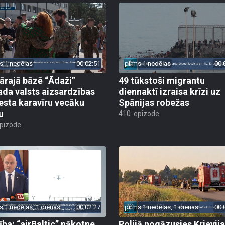
s 1 nedēļas
00:02:51
pirms 1 nedēļas
00:
tārajā bāzē “Ādaži”
49 tūkstoši migrantu
ada valsts aizsardzības
diennaktī izraisa krīzi uz
esta karavīru vecāku
Spānijas robežas
u
410. epizode
epizode
s 1 nedēļas, 1 dienas
00:02:27
pirms 1 nedēļas, 1 dienas
00:
ība: “airBaltic” nākotne
Polijā nogāzusies Krievij