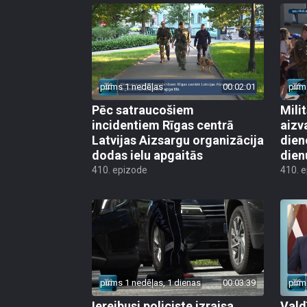
pirms 1 nedēļas
00:02:01
pirm
Pēc satraucošiem
Mili
incidentiem Rīgas centrā
aizv
Latvijas Aizsargu organizācija
dien
dodas ielu apgaitās
dien
410. epizode
410. 
pirms 1 nedēļas, 1 dienas
00:03:39
pirm
Iereibusi policiste izraisa
Vald