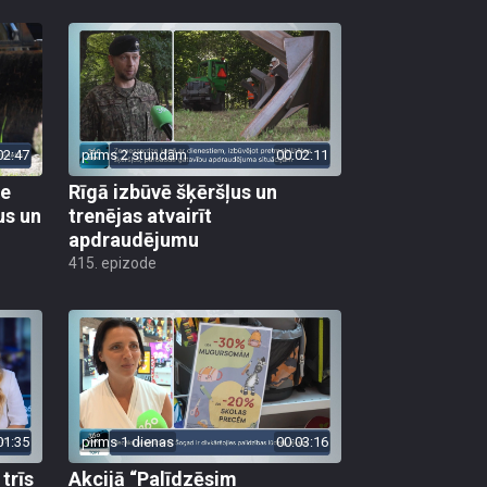
02:47
pirms 2 stundām
00:02:11
ie
Rīgā izbūvē šķēršļus un
us un
trenējas atvairīt
apdraudējumu
415. epizode
01:35
pirms 1 dienas
00:03:16
trīs
Akcijā “Palīdzēsim