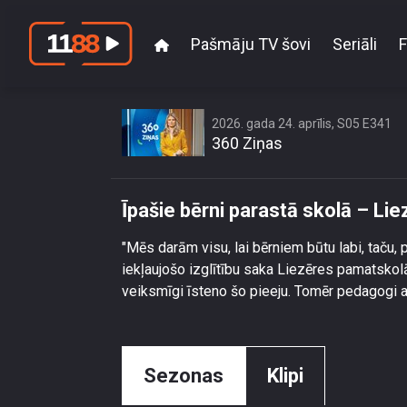
Pašmāju TV šovi
Seriāli
F
2026. gada 24. aprīlis, S05 E341
360 Ziņas
Īpašie bērni parastā skolā – Li
"Mēs darām visu, lai bērniem būtu labi, taču,
iekļaujošo izglītību saka Liezēres pamatskol
veiksmīgi īsteno šo pieeju. Tomēr pedagogi a
Sezonas
Klipi