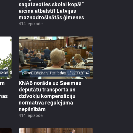
sagatavoties skolai kopā!”
aicina atbalstīt Latvijas
maznodrošinātās ģimenes
414. epizode
02:35
pirms 1 dienas, 1 stundas
00:03:42
em
KNAB norāda uz Saeimas
deputātu transporta un
mas
dzīvokļu kompensāciju
normatīvā regulējuma
nepilnībām
414. epizode