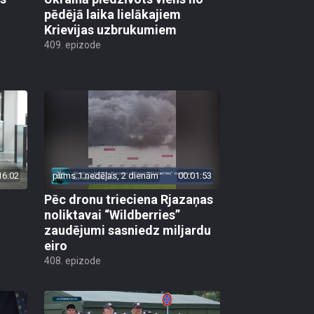
pēdējā laika lielākajiem
Krievijas uzbrukumiem
409. epizode
16:02
pirms 1 nedēļas, 2 dienām
00:01:53
Pēc dronu trieciena Rjazaņas
noliktavai “Wildberries”
zaudējumi sasniedz miljardu
eiro
408. epizode