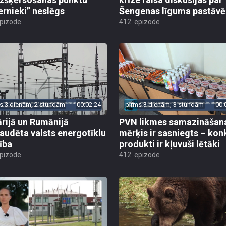
ernieki” neslēgs
Šengenas līguma pastāv
epizode
412. epizode
s 3 dienām, 2 stundām
00:02:24
pirms 3 dienām, 3 stundām
00:
rijā un Rumānijā
PVN likmes samazināšan
audēta valsts energotīklu
mērķis ir sasniegts – kon
ība
produkti ir kļuvuši lētāki
epizode
412. epizode