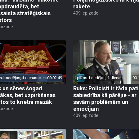
apdraudēta, bet
raķete
esaista stratēģiskais
409. epizode
stors
epizode
s 1 nedēļas, 1 dienas
00:02:49
pirms 1 nedēļas, 1 dienas
00:
 un sēnes šogad
Ruks: Policisti ir tāda pati
ākas, bet uzpirkšanas
sabiedrība kā pārējie - ar
tos to krietni mazāk
savām problēmām un
emocijām
epizode
409. epizode