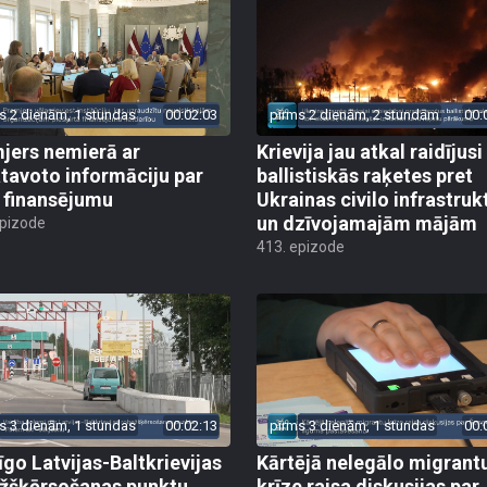
s 2 dienām, 1 stundas
00:02:03
pirms 2 dienām, 2 stundām
00:
jers nemierā ar
Krievija jau atkal raidījusi
tavoto informāciju par
ballistiskās raķetes pret
finansējumu
Ukrainas civilo infrastruk
un dzīvojamajām mājām
epizode
413. epizode
s 3 dienām, 1 stundas
00:02:13
pirms 3 dienām, 1 stundas
00:
īgo Latvijas-Baltkrievijas
Kārtējā nelegālo migrant
žšķērsošanas punktu
krīze raisa diskusijas par