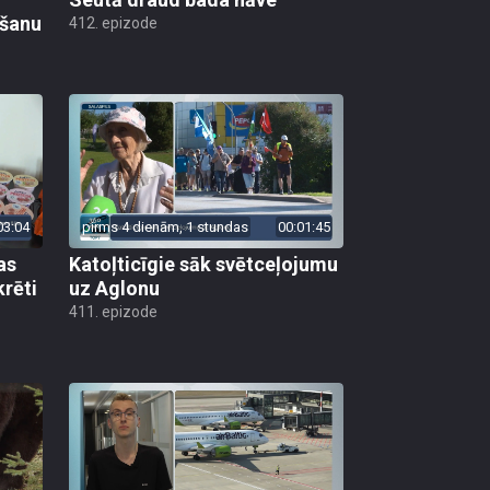
ēšanu
412. epizode
03:04
pirms 4 dienām, 1 stundas
00:01:45
as
Katoļticīgie sāk svētceļojumu
krēti
uz Aglonu
411. epizode