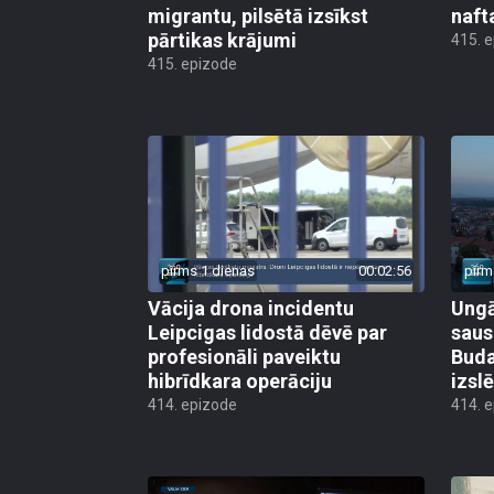
migrantu, pilsētā izsīkst
naft
pārtikas krājumi
415. 
415. epizode
pirms 1 dienas
00:02:56
pirm
Vācija drona incidentu
Ungā
Leipcigas lidostā dēvē par
saus
profesionāli paveiktu
Buda
hibrīdkara operāciju
izsl
414. epizode
414. 