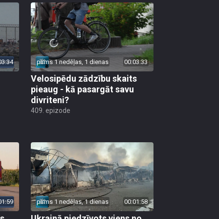
03:34
pirms 1 nedēļas, 1 dienas
00:03:33
Velosipēdu zādzību skaits
pieaug - kā pasargāt savu
divriteni?
409. epizode
01:59
pirms 1 nedēļas, 1 dienas
00:01:58
as
Ukrainā piedzīvots viens no