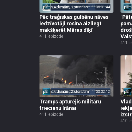
pirms 4 dienām, 1 stundas
00:01:44
pirm
Pēc traģiskas gulbēnu nāves
"Pāt
iedzīvotāji rosina aizliegt
pama
makšķerēt Māras dīķī
droš
Vals
411. epizode
411. 
pirms 4 dienām, 2 stundām
00:02:12
pirm
Tramps apturējis militāru
Vlad
triecienu Irānai
iekļ
izst
411. epizode
410. 