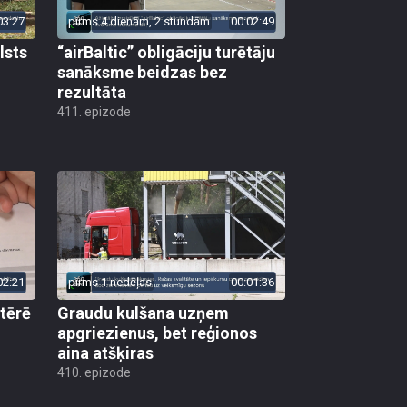
03:27
pirms 4 dienām, 2 stundām
00:02:49
lsts
“airBaltic” obligāciju turētāju
sanāksme beidzas bez
rezultāta
411. epizode
02:21
pirms 1 nedēļas
00:01:36
 tērē
Graudu kulšana uzņem
apgriezienus, bet reģionos
aina atšķiras
410. epizode