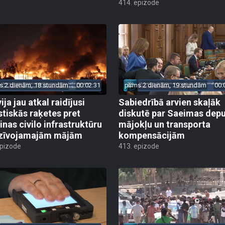
414. epizode
s 2 dienām, 18 stundām
00:02:31
pirms 2 dienām, 19 stundām
00:
ija jau atkal raidījusi
Sabiedrībā arvien skaļāk
istiskās raķetes pret
diskutē par Saeimas dep
inas civilo infrastruktūru
mājokļu un transporta
zīvojamajām mājām
kompensācijām
epizode
413. epizode