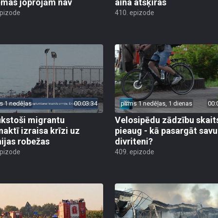
ēmas joprojām nav
aina atšķiras
epizode
410. epizode
s 1 nedēļas
00:03:34
pirms 1 nedēļas, 1 dienas
00:
ūkstoši migrantu
Velosipēdu zādzību skait
naktī izraisa krīzi uz
pieaug - kā pasargāt savu
ijas robežas
divriteni?
epizode
409. epizode