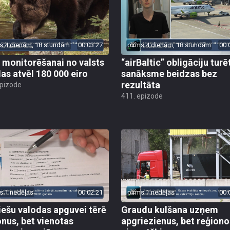
s 4 dienām, 18 stundām
00:03:27
pirms 4 dienām, 18 stundām
00:
 monitorēšanai no valsts
“airBaltic” obligāciju turē
as atvēl 180 000 eiro
sanāksme beidzas bez
rezultāta
epizode
411. epizode
s 1 nedēļas
00:02:21
pirms 1 nedēļas
00:
iešu valodas apguvei tērē
Graudu kulšana uzņem
onus, bet vienotas
apgriezienus, bet reģiono