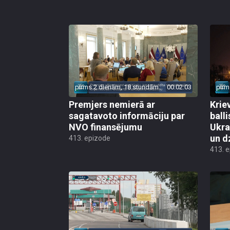
pirms 2 dienām, 18 stundām
00:02:03
pirm
Premjers nemierā ar
Kriev
sagatavoto informāciju par
ball
NVO finansējumu
Ukra
un d
413. epizode
413. 