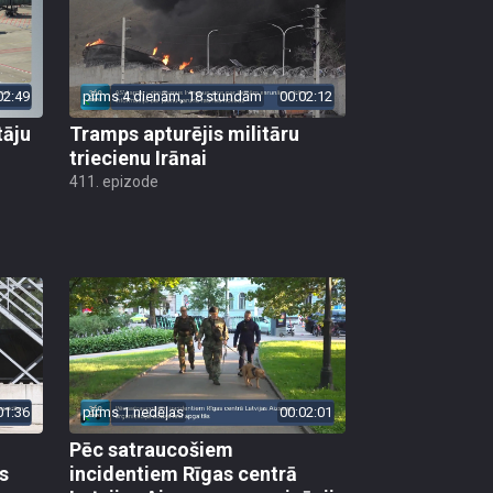
02:49
pirms 4 dienām, 18 stundām
00:02:12
tāju
Tramps apturējis militāru
triecienu Irānai
411. epizode
01:36
pirms 1 nedēļas
00:02:01
Pēc satraucošiem
s
incidentiem Rīgas centrā