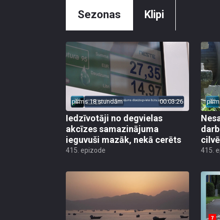
Sezonas
Klipi
pirms 18 stundām
00:03:26
pirm
Iedzīvotāji no degvielas
Nesa
akcīzes samazinājuma
darb
ieguvuši mazāk, nekā cerēts
cilv
415. epizode
415. 