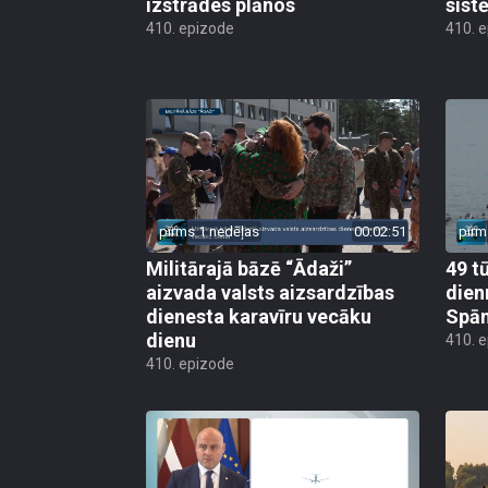
izstrādes plānos
sist
410. epizode
410. 
pirms 1 nedēļas
00:02:51
pirm
Militārajā bāzē “Ādaži”
49 t
aizvada valsts aizsardzības
dien
dienesta karavīru vecāku
Spān
dienu
410. 
410. epizode