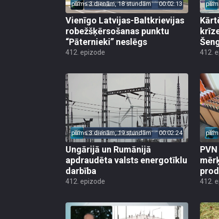
pirms 3 dienām, 18 stundām
00:02:13
pirm
Vienīgo Latvijas-Baltkrievijas
Kārt
robežšķērsošanas punktu
krīz
“Pāternieki” neslēgs
Šeng
412. epizode
412. 
pirms 3 dienām, 19 stundām
00:02:24
pirm
Ungārijā un Rumānijā
PVN 
apdraudēta valsts energotīklu
mērķ
darbība
produ
412. epizode
412. 