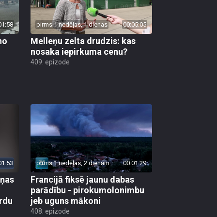
01:58
pirms 1 nedēļas, 1 dienas
00:05:05
no
Melleņu zelta drudzis: kas
nosaka iepirkuma cenu?
409. epizode
01:53
pirms 1 nedēļas, 2 dienām
00:01:29
aņas
Francijā fiksē jaunu dabas
parādību - pirokumolonimbu
rdu
jeb uguns mākoni
408. epizode