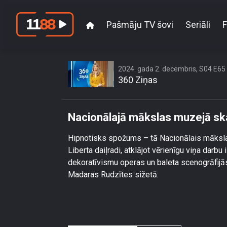
Pašmāju TV šovi
Seriāli
F
Nacionā
2024. gada 2. decembris, S04 E65
360 Ziņas
Nacionālajā mākslas muzejā sk
Hipnotisks spožums – tā Nacionālais mākslas
Liberta daiļradi, atklājot vērienīgu viņa darbu
dekoratīvismu operas un baleta scenogrāfijā
Madaras Rudzītes sižetā.