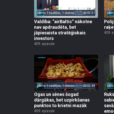
pirms 1 nedēļas, 1 dienas
00:02:27
pirm
Valdība: “airBaltic” nākotne
Poli
nav apdraudēta, bet
raķe
jāpiesaista stratēģiskais
409. 
investors
409. epizode
pirms 1 nedēļas, 1 dienas
00:02:49
pirm
Ogas un sēnes šogad
Ruks:
dārgākas, bet uzpirkšanas
sabi
punktos to krietni mazāk
sav
emo
409. epizode