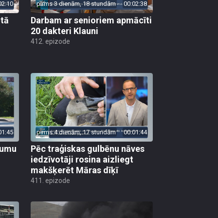
02:10
pirms 3 dienām, 18 stundām
00:02:38
ētā
Darbam ar senioriem apmācīti
20 dakteri Klauni
412. epizode
01:45
pirms 4 dienām, 17 stundām
00:01:44
ojumu
Pēc traģiskas gulbēnu nāves
iedzīvotāji rosina aizliegt
makšķerēt Māras dīķī
411. epizode