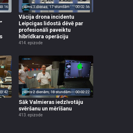
03:16
pirms 1 dienas, 17 stundām
00:02:56
Vācija drona incidentu
”
Leipcigas lidostā dēvē par
profesionāli paveiktu
s
hibrīdkara operāciju
414. epizode
03:42
pirms 2 dienām, 18 stundām
00:02:22
Sāk Valmieras iedzīvotāju
svēršanu un mērīšanu
413. epizode