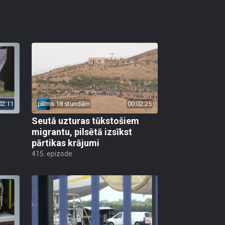
02:11
pirms 18 stundām
00:02:25
Seutā uzturas tūkstošiem
migrantu, pilsētā izsīkst
pārtikas krājumi
415. epizode