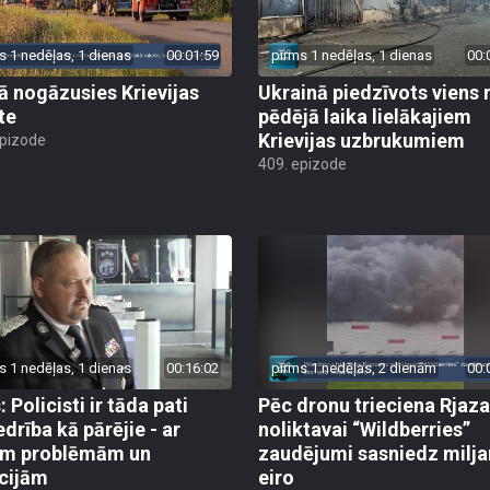
s 1 nedēļas, 1 dienas
00:01:59
pirms 1 nedēļas, 1 dienas
00:
jā nogāzusies Krievijas
Ukrainā piedzīvots viens 
te
pēdējā laika lielākajiem
Krievijas uzbrukumiem
epizode
409. epizode
s 1 nedēļas, 1 dienas
00:16:02
pirms 1 nedēļas, 2 dienām
00:
 Policisti ir tāda pati
Pēc dronu trieciena Rjaz
edrība kā pārējie - ar
noliktavai “Wildberries”
ām problēmām un
zaudējumi sasniedz milja
cijām
eiro