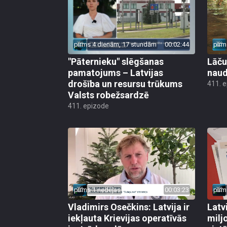
pirms 4 dienām, 17 stundām
00:02:44
pirm
"Pāternieku" slēgšanas
Lāču
pamatojums – Latvijas
naud
drošība un resursu trūkums
411. 
Valsts robežsardzē
411. epizode
pirms 1 nedēļas
00:03:23
pirm
Vladimirs Osečkins: Latvija ir
Latv
iekļauta Krievijas operatīvās
milj