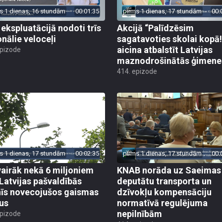
s 1 dienas, 16 stundām
00:01:35
pirms 1 dienas, 17 stundām
00:
 ekspluatācijā nodoti trīs
Akcijā “Palīdzēsim
onālie veloceļi
sagatavoties skolai kopā!
aicina atbalstīt Latvijas
epizode
maznodrošinātās ģimene
414. epizode
s 1 dienas, 17 stundām
00:02:35
pirms 1 dienas, 17 stundām
00:
vairāk nekā 6 miljoniem
KNAB norāda uz Saeimas
 Latvijas pašvaldībās
deputātu transporta un
īs novecojušos gaismas
dzīvokļu kompensāciju
us
normatīvā regulējuma
nepilnībām
epizode