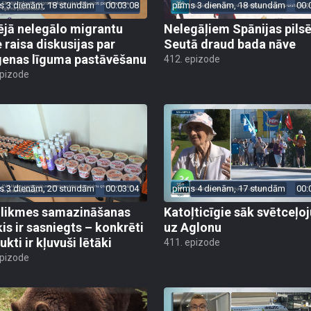
s 3 dienām, 18 stundām
00:03:08
pirms 3 dienām, 18 stundām
00:
ējā nelegālo migrantu
Nelegāļiem Spānijas pils
e raisa diskusijas par
Seutā draud bada nāve
enas līguma pastāvēšanu
412. epizode
epizode
s 3 dienām, 20 stundām
00:03:04
pirms 4 dienām, 17 stundām
00:
likmes samazināšanas
Katoļticīgie sāk svētceļ
is ir sasniegts – konkrēti
uz Aglonu
kti ir kļuvuši lētāki
411. epizode
epizode