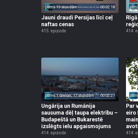
pirms 19 stundām
00:02:18
pirm
Jauni draudi Persijas līcī ceļ
Rīgā
naftas cenas
reģi
415. epizode
414. 
pirms 1 dienas, 17 stundām
00:02:27
pirm
Ungārija un Rumānija
Par 
sausuma dēļ taupa elektrību –
eiro
Budapeštā un Bukarestē
main
izslēgts ielu apgaismojums
avot
414. epizode
414. 