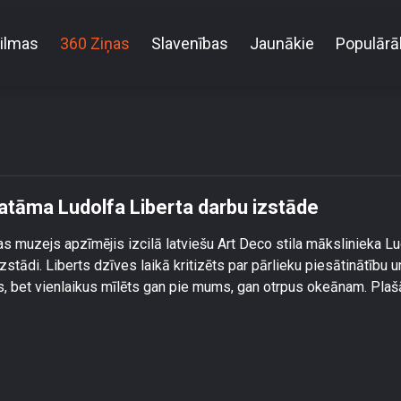
ilmas
360 Ziņas
Slavenības
Jaunākie
Populārā
lajā mākslas muzejā skatāma Ludolfa Liberta darbu
atāma Ludolfa Liberta darbu izstāde
 muzejs apzīmējis izcilā latviešu Art Deco stila mākslinieka Lu
 izstādi. Liberts dzīves laikā kritizēts par pārlieku piesātinātību u
s, bet vienlaikus mīlēts gan pie mums, gan otrpus okeānam. Plaš