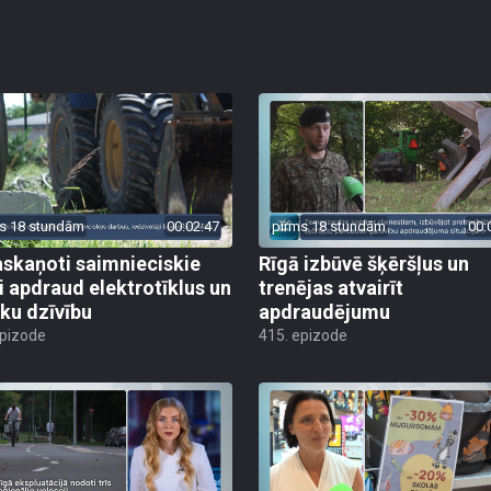
s 18 stundām
00:02:47
pirms 18 stundām
00:
skaņoti saimnieciskie
Rīgā izbūvē šķēršļus un
i apdraud elektrotīklus un
trenējas atvairīt
ēku dzīvību
apdraudējumu
epizode
415. epizode