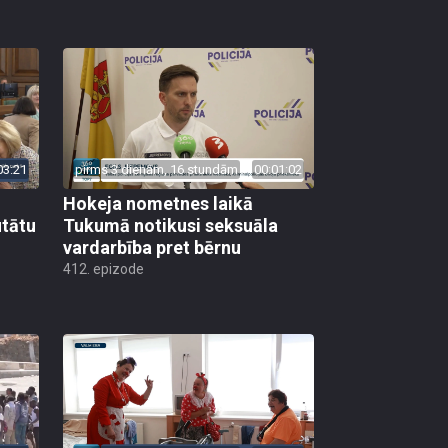
03:21
pirms 3 dienām, 16 stundām
00:01:02
Hokeja nometnes laikā
utātu
Tukumā notikusi seksuāla
vardarbība pret bērnu
412. epizode