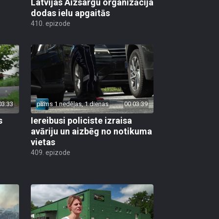
Latvijas Aizsargu organizācija
dodas ielu apgaitās
410. epizode
03:33
pirms 1 nedēļas, 1 dienas
00:03:39
s
Iereibusi policiste izraisa
avāriju un aizbēg no notikuma
vietas
409. epizode