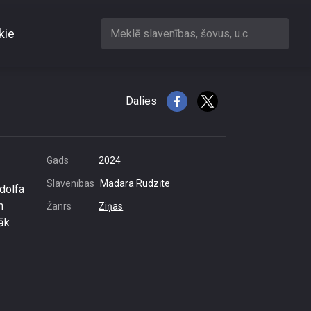
kie
Meklē slavenības, šovus, u.c.
 izstāde
Dalies
Gads
2024
Slavenības
Madara Rudzīte
dolfa
n
Žanrs
Ziņas
āk