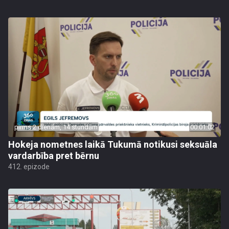
pirms 2 dienām, 14 stundām
00:01:02
Hokeja nometnes laikā Tukumā notikusi seksuāla
vardarbība pret bērnu
412. epizode