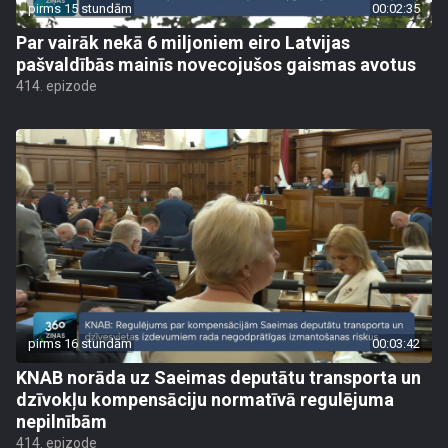
pirms 15 stundām
00:02:35
Par vairāk nekā 6 miljoniem eiro Latvijas
pašvaldībās mainīs novecojušos gaismas avotus
414. epizode
pirms 16 stundām
00:03:42
KNAB norāda uz Saeimas deputātu transporta un
dzīvokļu kompensāciju normatīvā regulējuma
nepilnībām
414. epizode