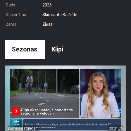
Gads
2026
Slavenības
Skirmante Baļčiūte
Žanrs
Ziņas
Sezonas
Klipi
pirms 14 stundām
00:01:35