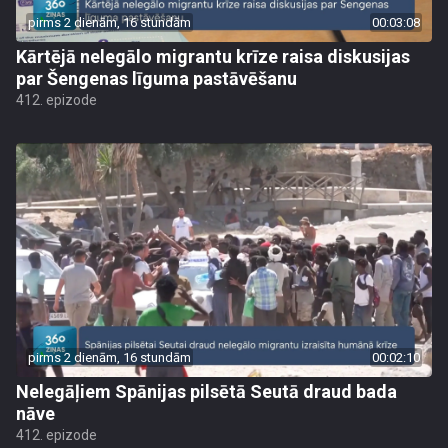
pirms 2 dienām, 16 stundām
00:03:08
Kārtējā nelegālo migrantu krīze raisa diskusijas
par Šengenas līguma pastāvēšanu
412. epizode
pirms 2 dienām, 16 stundām
00:02:10
Nelegāļiem Spānijas pilsētā Seutā draud bada
nāve
412. epizode