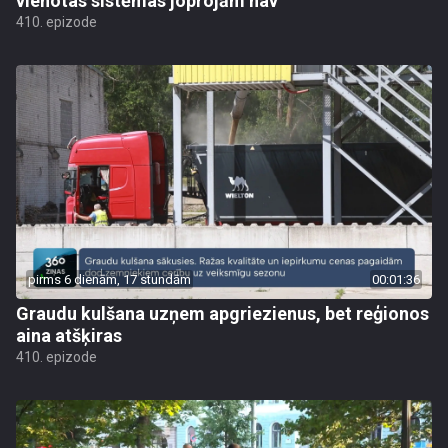
vienotas sistēmas joprojām nav
410. epizode
pirms 6 dienām, 17 stundām
00:01:36
Graudu kulšana uzņem apgriezienus, bet reģionos
aina atšķiras
410. epizode