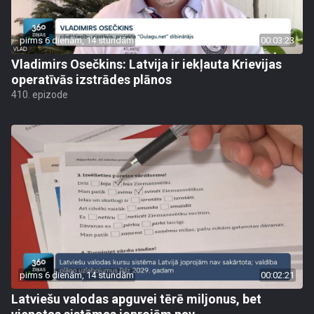
pirms 6 dienām, 14 stundām
00:03:23
Vladimirs Osečkins: Latvija ir iekļauta Krievijas
operatīvās izstrādes plānos
410. epizode
pirms 6 dienām, 14 stundām
00:02:21
Latviešu valodas apguvei tērē miljonus, bet