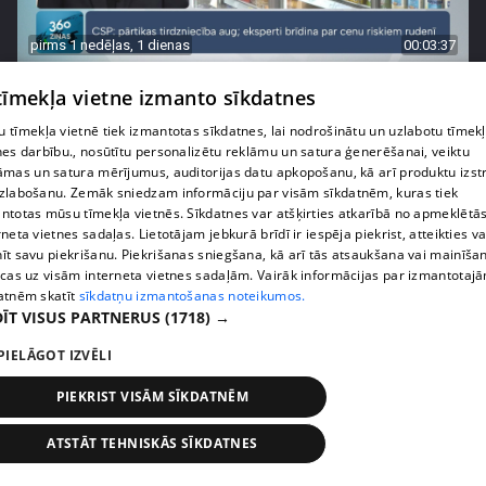
pirms 1 nedēļas, 1 dienas
00:03:37
Pārtiku pērkam vairāk, bet vai “zemo cenu grozs”
 tīmekļa vietne izmanto sīkdatnes
tiešām samazina kopējo čeku?
408. epizode
 tīmekļa vietnē tiek izmantotas sīkdatnes, lai nodrošinātu un uzlabotu tīmek
nes darbību., nosūtītu personalizētu reklāmu un satura ģenerēšanai, veiktu
āmas un satura mērījumus, auditorijas datu apkopošanu, kā arī produktu izst
zlabošanu. Zemāk sniedzam informāciju par visām sīkdatnēm, kuras tiek
ntotas mūsu tīmekļa vietnēs. Sīkdatnes var atšķirties atkarībā no apmeklētā
rneta vietnes sadaļas. Lietotājam jebkurā brīdī ir iespēja piekrist, atteikties va
īt savu piekrišanu. Piekrišanas sniegšana, kā arī tās atsaukšana vai mainīša
ecas uz visām interneta vietnes sadaļām. Vairāk informācijas par izmantotaj
atnēm skatīt
sīkdatņu izmantošanas noteikumos.
ĪT VISUS PARTNERUS
(1718) →
PIELĀGOT IZVĒLI
PIEKRIST VISĀM SĪKDATNĒM
pirms 1 nedēļas, 1 dienas
00:00:56
Latvijā pirmajā Simulāciju centrā mediķi trenēsies
ATSTĀT TEHNISKĀS SĪKDATNES
glābt dzīvības