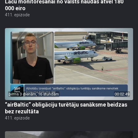
Lāču monitorēšanai no valsts naudas atvēl 180
000 eiro
411. epizode
pirms 3 dienām, 16 stundām
00:02:49
“airBaltic” obligāciju turētāju sanāksme beidzas
bez rezultāta
411. epizode