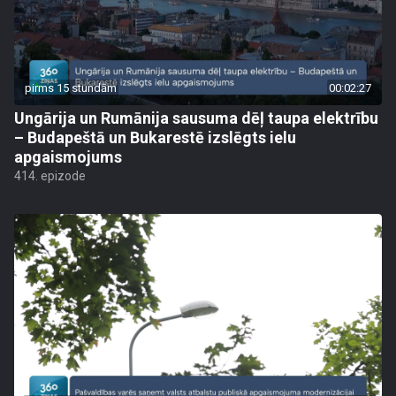
pirms 15 stundām
00:02:27
Ungārija un Rumānija sausuma dēļ taupa elektrību
– Budapeštā un Bukarestē izslēgts ielu
apgaismojums
414. epizode