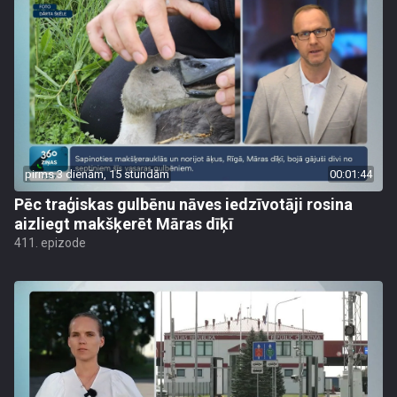
pirms 3 dienām, 15 stundām
00:01:44
Pēc traģiskas gulbēnu nāves iedzīvotāji rosina
aizliegt makšķerēt Māras dīķī
411. epizode