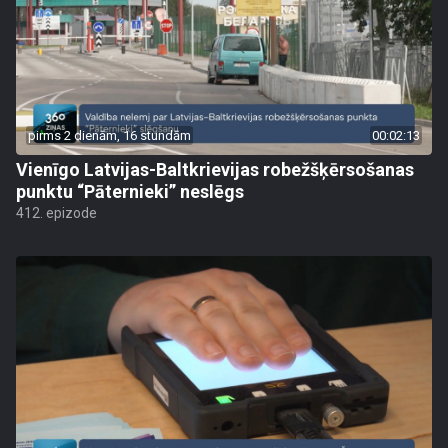
pirms 2 dienām, 16 stundām
00:02:13
Vienīgo Latvijas-Baltkrievijas robežšķērsošanas
punktu “Pāternieki” neslēgs
412. epizode