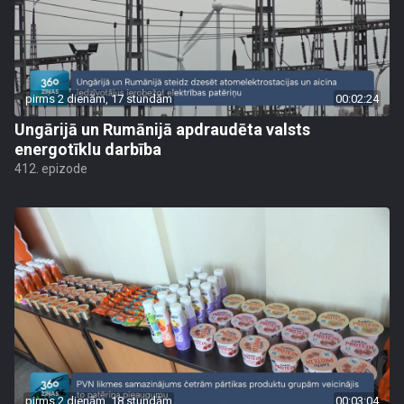
pirms 2 dienām, 17 stundām
00:02:24
Ungārijā un Rumānijā apdraudēta valsts
energotīklu darbība
412. epizode
pirms 2 dienām, 18 stundām
00:03:04