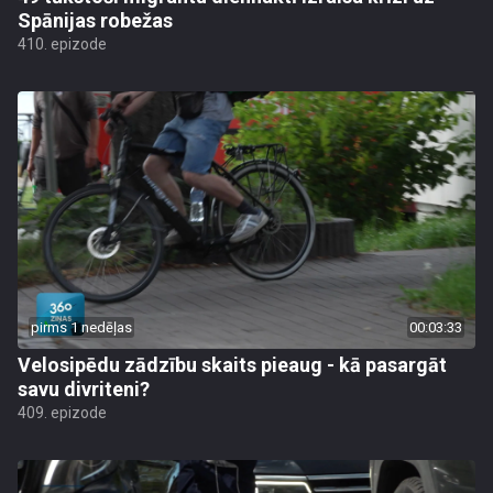
Spānijas robežas
410. epizode
pirms 1 nedēļas
00:03:33
Velosipēdu zādzību skaits pieaug - kā pasargāt
savu divriteni?
409. epizode