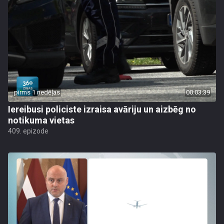
pirms 1 nedēļas
00:03:39
Iereibusi policiste izraisa avāriju un aizbēg no
notikuma vietas
409. epizode