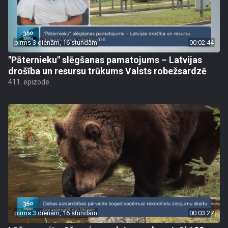
pirms 3 dienām, 16 stundām
00:02:44
"Pāternieku" slēgšanas pamatojums – Latvijas
drošība un resursu trūkums Valsts robežsardzē
411. epizode
pirms 3 dienām, 16 stundām
00:03:27