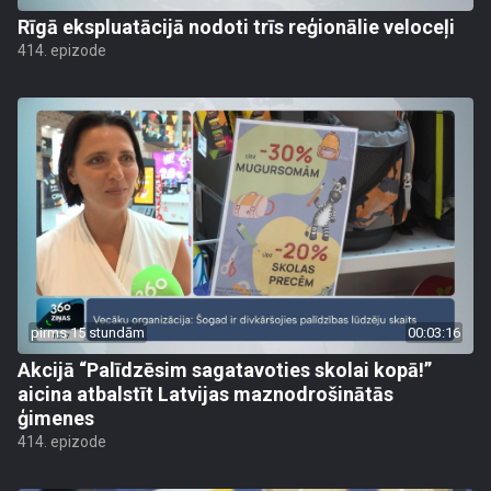
Rīgā ekspluatācijā nodoti trīs reģionālie veloceļi
414. epizode
pirms 15 stundām
00:03:16
Akcijā “Palīdzēsim sagatavoties skolai kopā!”
aicina atbalstīt Latvijas maznodrošinātās
ģimenes
414. epizode