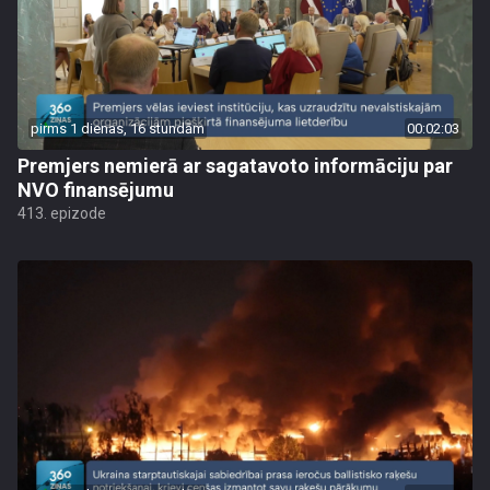
pirms 1 dienas, 16 stundām
00:02:03
Premjers nemierā ar sagatavoto informāciju par
NVO finansējumu
413. epizode