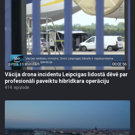
pirms 15 stundām
00:02:56
Vācija drona incidentu Leipcigas lidostā dēvē par
profesionāli paveiktu hibrīdkara operāciju
414. epizode