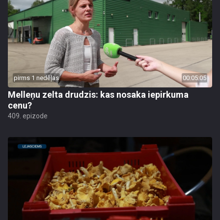
pirms 1 nedēļas
00:05:05
Melleņu zelta drudzis: kas nosaka iepirkuma
cenu?
409. epizode