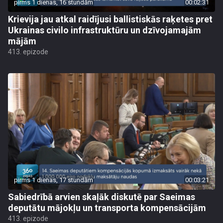
pirms 1 dienas, 16 stundām
00:02:31
Krievija jau atkal raidījusi ballistiskās raķetes pret
Ukrainas civilo infrastruktūru un dzīvojamajām
mājām
413. epizode
pirms 1 dienas, 17 stundām
00:03:21
Sabiedrībā arvien skaļāk diskutē par Saeimas
deputātu mājokļu un transporta kompensācijām
413. epizode