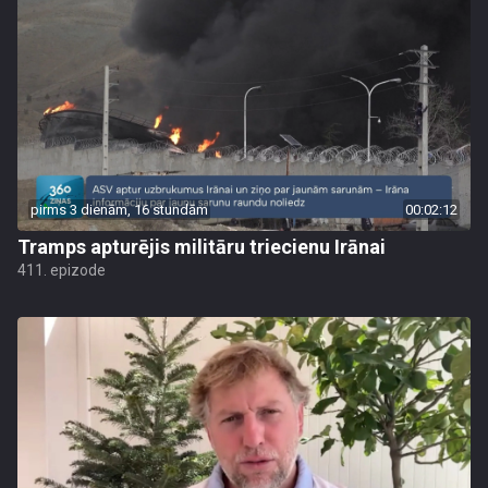
pirms 3 dienām, 16 stundām
00:02:12
Tramps apturējis militāru triecienu Irānai
411. epizode