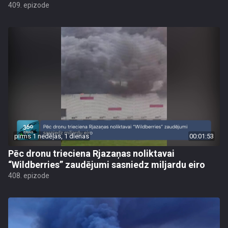
409. epizode
pirms 1 nedēļas, 1 dienas
00:01:53
Pēc dronu trieciena Rjazaņas noliktavai
“Wildberries” zaudējumi sasniedz miljardu eiro
408. epizode