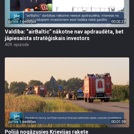
pirms 1 nedēļas
00:02:27
Valdība: “airBaltic” nākotne nav apdraudēta, bet
jāpiesaista stratēģiskais investors
409. epizode
pirms 1 nedēļas
00:01:59
Polijā nogāzusies Krievijas raķete