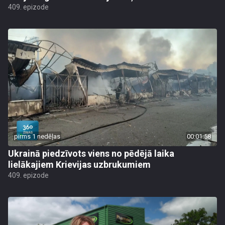
409. epizode
pirms 1 nedēļas
00:01:58
Ukrainā piedzīvots viens no pēdējā laika
lielākajiem Krievijas uzbrukumiem
409. epizode