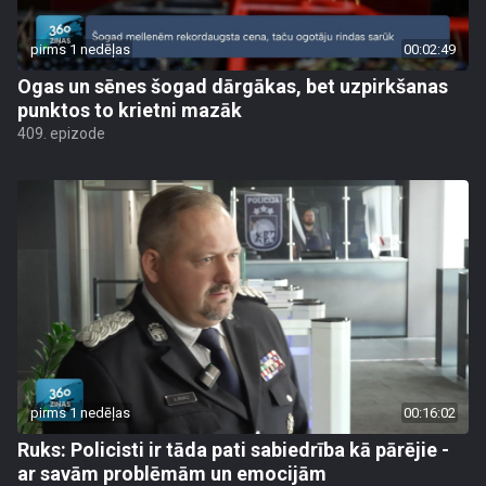
pirms 1 nedēļas
00:02:49
Ogas un sēnes šogad dārgākas, bet uzpirkšanas
punktos to krietni mazāk
409. epizode
pirms 1 nedēļas
00:16:02
Ruks: Policisti ir tāda pati sabiedrība kā pārējie -
ar savām problēmām un emocijām