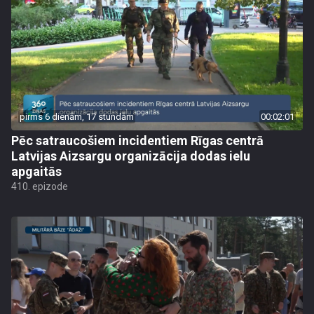
pirms 6 dienām, 17 stundām
00:02:01
Pēc satraucošiem incidentiem Rīgas centrā
Latvijas Aizsargu organizācija dodas ielu
apgaitās
410. epizode