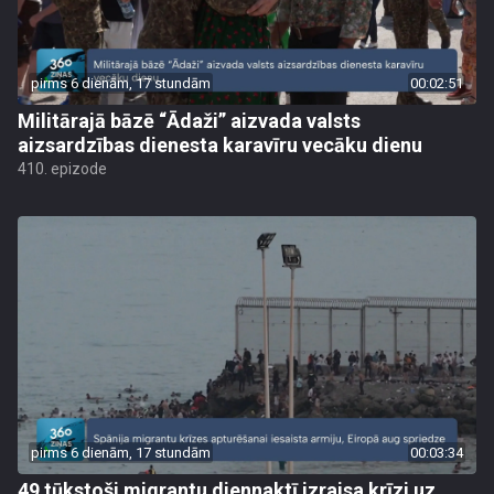
pirms 6 dienām, 17 stundām
00:02:51
Militārajā bāzē “Ādaži” aizvada valsts
aizsardzības dienesta karavīru vecāku dienu
410. epizode
pirms 6 dienām, 17 stundām
00:03:34
49 tūkstoši migrantu diennaktī izraisa krīzi uz