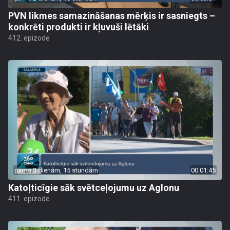
PVN likmes samazināšanas mērķis ir sasniegts –
konkrēti produkti ir kļuvuši lētāki
412. epizode
pirms 3 dienām, 15 stundām
00:01:45
Katoļticīgie sāk svētceļojumu uz Aglonu
411. epizode