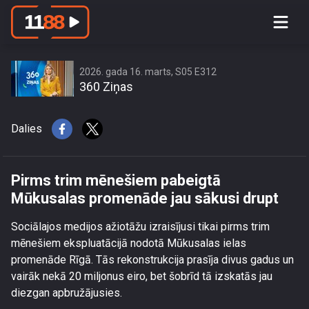
Pirms trim mēnešiem pabeigtā
Mūkusalas promenāde jau sākusi
drupt
2026. gada 16. marts, S05 E312
360 Ziņas
Dalies
Pirms trim mēnešiem pabeigtā
Mūkusalas promenāde jau sākusi drupt
Sociālajos medijos ažiotāžu izraisījusi tikai pirms trim
mēnešiem ekspluatācijā nodotā Mūkusalas ielas
promenāde Rīgā. Tās rekonstrukcija prasīja divus gadus un
vairāk nekā 20 miljonus eiro, bet šobrīd tā izskatās jau
diezgan apbružājusies.