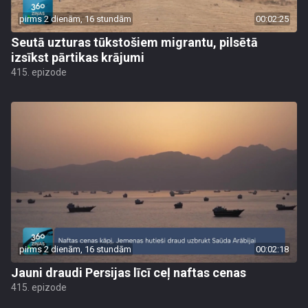
pirms 2 dienām, 16 stundām
00:02:25
Seutā uzturas tūkstošiem migrantu, pilsētā
izsīkst pārtikas krājumi
415. epizode
pirms 2 dienām, 16 stundām
00:02:18
Jauni draudi Persijas līcī ceļ naftas cenas
415. epizode