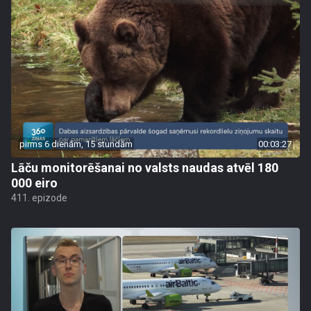
pirms 6 dienām, 15 stundām
00:03:27
Lāču monitorēšanai no valsts naudas atvēl 180
000 eiro
411. epizode