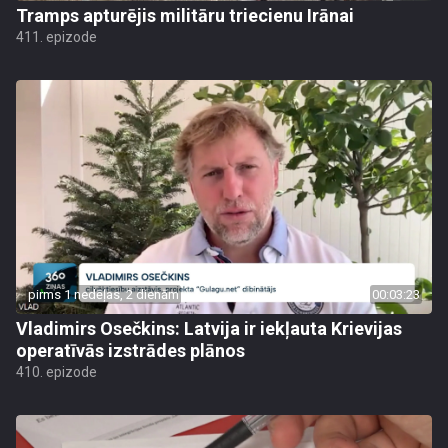
Tramps apturējis militāru triecienu Irānai
411. epizode
pirms 1 nedēļas, 2 dienām
00:03:23
Vladimirs Osečkins: Latvija ir iekļauta Krievijas
operatīvās izstrādes plānos
410. epizode