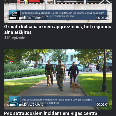
pirms 1 nedēļas, 2 dienām
00:01:36
Graudu kulšana uzņem apgriezienus, bet reģionos
aina atšķiras
410. epizode
pirms 1 nedēļas, 2 dienām
00:02:01
Pēc satraucošiem incidentiem Rīgas centrā