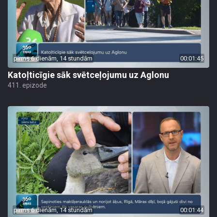
pirms 6 dienām, 14 stundām
00:01:45
Katoļticīgie sāk svētceļojumu uz Aglonu
411. epizode
pirms 6 dienām, 14 stundām
00:01:44