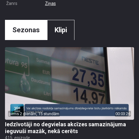
Žanrs
Ziņas
Sezonas
Klipi
pirms 2 dienām, 15 stundām
00:03:26
Iedzīvotāji no degvielas akcīzes samazinājuma
ieguvuši mazāk, nekā cerēts
415. epizode