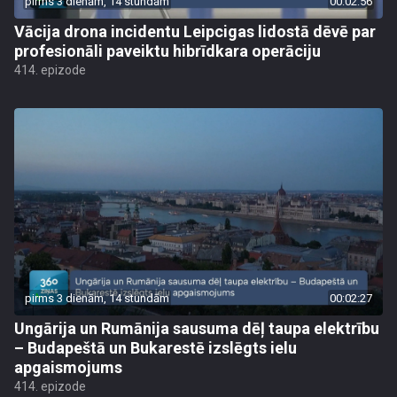
pirms 3 dienām, 14 stundām
00:02:56
Vācija drona incidentu Leipcigas lidostā dēvē par
profesionāli paveiktu hibrīdkara operāciju
414. epizode
pirms 3 dienām, 14 stundām
00:02:27
Ungārija un Rumānija sausuma dēļ taupa elektrību
– Budapeštā un Bukarestē izslēgts ielu
apgaismojums
414. epizode