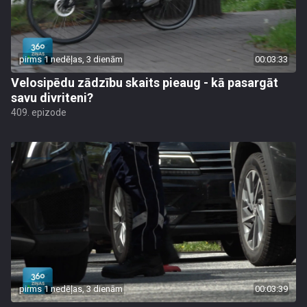
pirms 1 nedēļas, 3 dienām
00:03:33
Velosipēdu zādzību skaits pieaug - kā pasargāt
savu divriteni?
409. epizode
pirms 1 nedēļas, 3 dienām
00:03:39