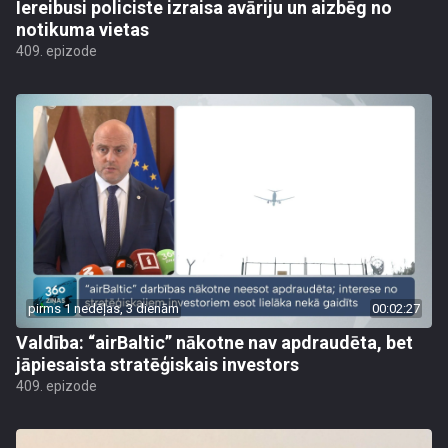
Iereibusi policiste izraisa avāriju un aizbēg no
notikuma vietas
409. epizode
pirms 1 nedēļas, 3 dienām
00:02:27
Valdība: “airBaltic” nākotne nav apdraudēta, bet
jāpiesaista stratēģiskais investors
409. epizode