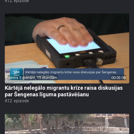
412. epizode
pirms 5 dienām, 15 stundām
00:03:08
Kārtējā nelegālo migrantu krīze raisa diskusijas
par Šengenas līguma pastāvēšanu
412. epizode