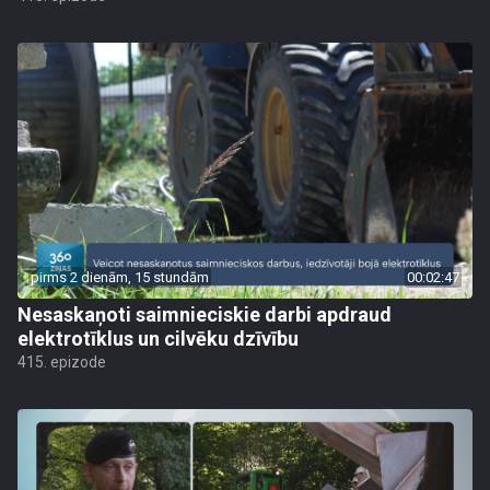
pirms 2 dienām, 15 stundām
00:02:47
Nesaskaņoti saimnieciskie darbi apdraud
elektrotīklus un cilvēku dzīvību
415. epizode