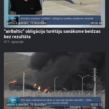
pirms 6 dienām, 15 stundām
00:02:49
“airBaltic” obligāciju turētāju sanāksme beidzas
bez rezultāta
411. epizode
pirms 6 dienām, 16 stundām
00:02:12