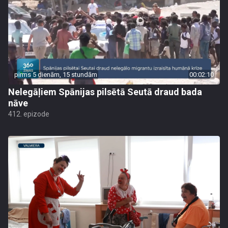
pirms 5 dienām, 15 stundām
00:02:10
Nelegāļiem Spānijas pilsētā Seutā draud bada
nāve
412. epizode