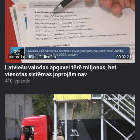
pirms 1 nedēļas, 2 dienām
00:02:21
Latviešu valodas apguvei tērē miljonus, bet
vienotas sistēmas joprojām nav
410. epizode