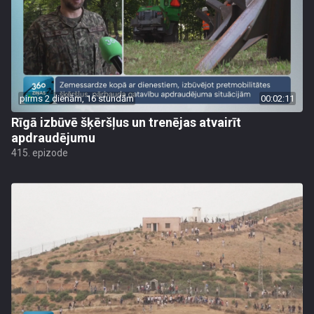
pirms 2 dienām, 16 stundām
00:02:11
Rīgā izbūvē šķēršļus un trenējas atvairīt
apdraudējumu
415. epizode