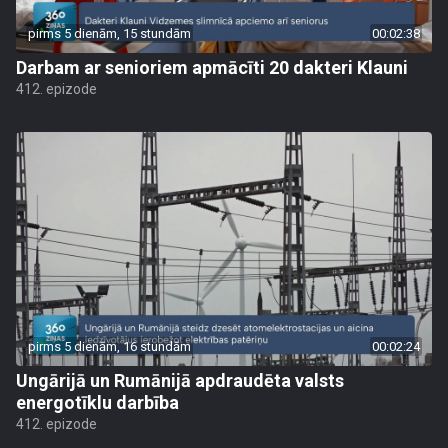
pirms 5 dienām, 15 stundām
00:02:38
Darbam ar senioriem apmācīti 20 dakteri Klauni
412. epizode
pirms 5 dienām, 16 stundām
00:02:24
Ungārijā un Rumānijā apdraudēta valsts
energotīklu darbība
412. epizode