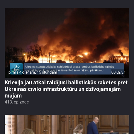
pirms 4 dienām, 15 stundām
00:02:31
Krievija jau atkal raidījusi ballistiskās raķetes pret
Ukrainas civilo infrastruktūru un dzīvojamajām
mājām
413. epizode