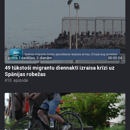
pirms 1 nedēļas, 2 dienām
00:03:34
49 tūkstoši migrantu diennaktī izraisa krīzi uz
Spānijas robežas
410. epizode