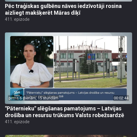
Pēc traģiskas gulbēnu nāves iedzīvotāji rosina
aizliegt makšķerēt Māras dīķī
411. epizode
pirms 6 dienām, 15 stundām
00:02:44
"Pāternieku" slēgšanas pamatojums – Latvijas
drošība un resursu trūkums Valsts robežsardzē
411. epizode