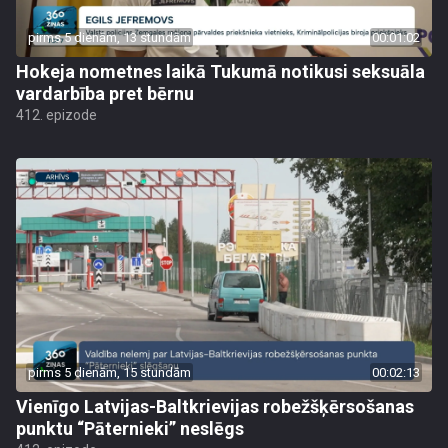
pirms 5 dienām, 13 stundām
00:01:02
Hokeja nometnes laikā Tukumā notikusi seksuāla
vardarbība pret bērnu
412. epizode
pirms 5 dienām, 15 stundām
00:02:13
Vienīgo Latvijas-Baltkrievijas robežšķērsošanas
punktu “Pāternieki” neslēgs