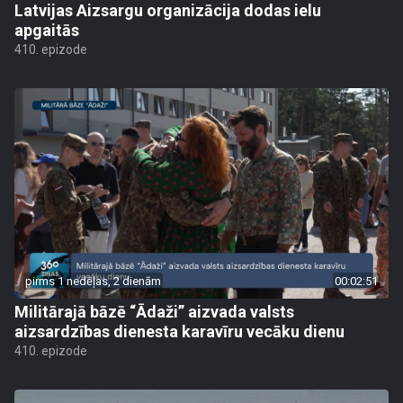
Latvijas Aizsargu organizācija dodas ielu
apgaitās
410. epizode
pirms 1 nedēļas, 2 dienām
00:02:51
Militārajā bāzē “Ādaži” aizvada valsts
aizsardzības dienesta karavīru vecāku dienu
410. epizode