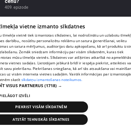
cenu?
409. epizode
 tīmekļa vietne izmanto sīkdatnes
 tīmekļa vietnē tiek izmantotas sīkdatnes, lai nodrošinātu un uzlabotu tīmek
nes darbību., nosūtītu personalizētu reklāmu un satura ģenerēšanai, veiktu
āmas un satura mērījumus, auditorijas datu apkopošanu, kā arī produktu izst
zlabošanu. Zemāk sniedzam informāciju par visām sīkdatnēm, kuras tiek
ntotas mūsu tīmekļa vietnēs. Sīkdatnes var atšķirties atkarībā no apmeklētā
rneta vietnes sadaļas. Lietotājam jebkurā brīdī ir iespēja piekrist, atteikties va
īt savu piekrišanu. Piekrišanas sniegšana, kā arī tās atsaukšana vai mainīša
ecas uz visām interneta vietnes sadaļām. Vairāk informācijas par izmantotaj
atnēm skatīt
sīkdatņu izmantošanas noteikumos.
pirms 1 nedēļas, 3 dienām
00:02:49
ĪT VISUS PARTNERUS
(1718) →
Ogas un sēnes šogad dārgākas, bet uzpirkšanas
PIELĀGOT IZVĒLI
punktos to krietni mazāk
409. epizode
PIEKRIST VISĀM SĪKDATNĒM
ATSTĀT TEHNISKĀS SĪKDATNES