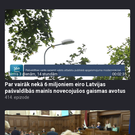
pirms 3 dienām, 14 stundām
00:02:35
Par vairāk nekā 6 miljoniem eiro Latvijas
pašvaldībās mainīs novecojušos gaismas avotus
414. epizode