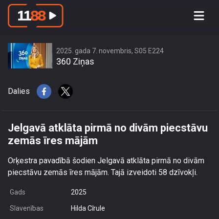
Jelgavā atklāta pirmā no divām
piecstāvu zemās īres mājām
2025. gada 7. novembris, S05 E224
360 Ziņas
Dalies
Jelgavā atklāta pirmā no divām piecstāvu
zemās īres mājām
Orķestra pavadībā šodien Jelgavā atklāta pirmā no divām
piecstāvu zemās īres mājām. Tajā izveidoti 58 dzīvokļi.
Gads
2025
Slavenības
Hilda Cīrule