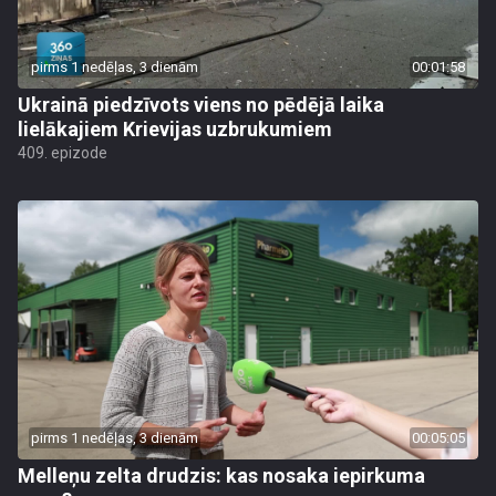
pirms 1 nedēļas, 3 dienām
00:01:58
Ukrainā piedzīvots viens no pēdējā laika
lielākajiem Krievijas uzbrukumiem
409. epizode
pirms 1 nedēļas, 3 dienām
00:05:05
Melleņu zelta drudzis: kas nosaka iepirkuma