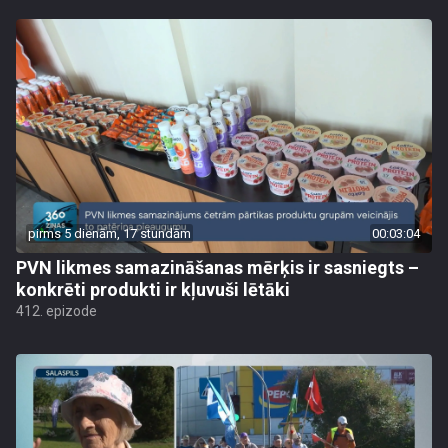
pirms 5 dienām, 17 stundām
00:03:04
PVN likmes samazināšanas mērķis ir sasniegts –
konkrēti produkti ir kļuvuši lētāki
412. epizode