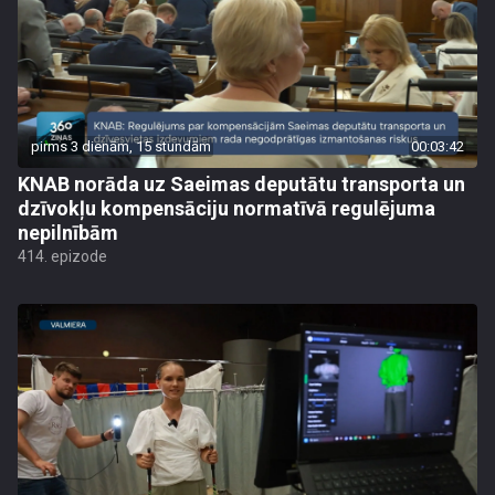
pirms 3 dienām, 15 stundām
00:03:42
KNAB norāda uz Saeimas deputātu transporta un
dzīvokļu kompensāciju normatīvā regulējuma
nepilnībām
414. epizode