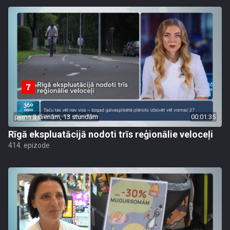
pirms 3 dienām, 13 stundām
00:01:35
Rīgā ekspluatācijā nodoti trīs reģionālie veloceļi
414. epizode