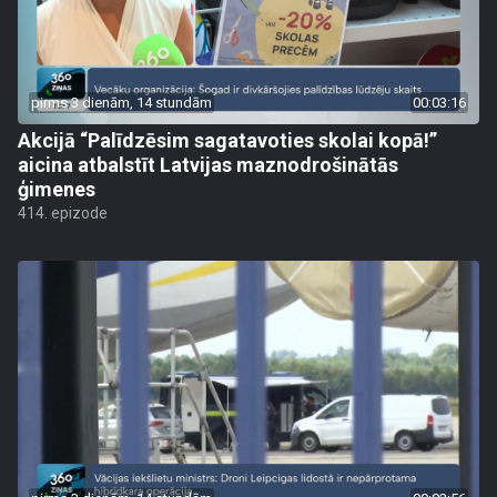
pirms 3 dienām, 14 stundām
00:03:16
Akcijā “Palīdzēsim sagatavoties skolai kopā!”
aicina atbalstīt Latvijas maznodrošinātās
ģimenes
414. epizode