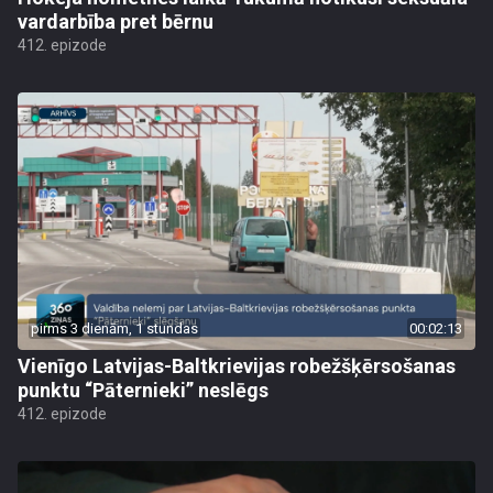
vardarbība pret bērnu
412. epizode
pirms 3 dienām, 1 stundas
00:02:13
Vienīgo Latvijas-Baltkrievijas robežšķērsošanas
punktu “Pāternieki” neslēgs
412. epizode