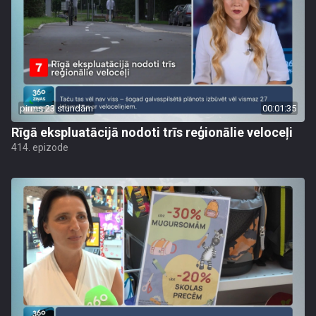
pirms 23 stundām
00:01:35
Rīgā ekspluatācijā nodoti trīs reģionālie veloceļi
414. epizode