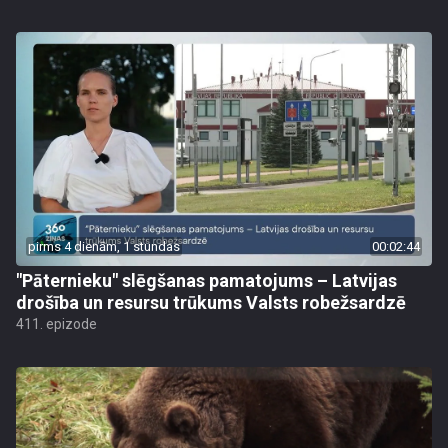
pirms 4 dienām, 1 stundas
00:02:44
"Pāternieku" slēgšanas pamatojums – Latvijas
drošība un resursu trūkums Valsts robežsardzē
411. epizode