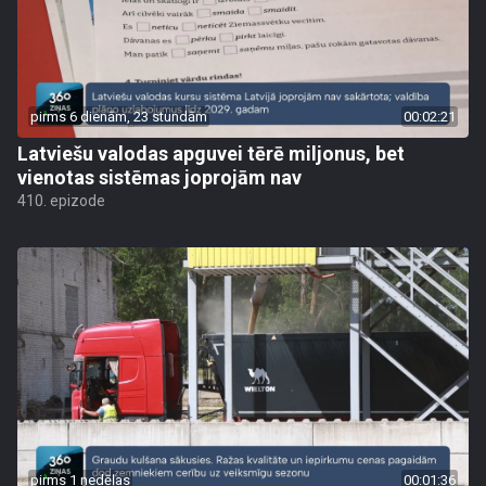
pirms 6 dienām, 23 stundām
00:02:21
Latviešu valodas apguvei tērē miljonus, bet
vienotas sistēmas joprojām nav
410. epizode
pirms 1 nedēļas
00:01:36