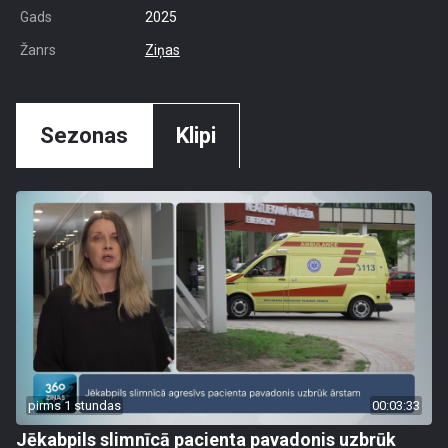
Gads
2025
Žanrs
Ziņas
Sezonas
Klipi
pirms 1 stundas
00:03:33
Jēkabpils slimnīcā pacienta pavadonis uzbrūk