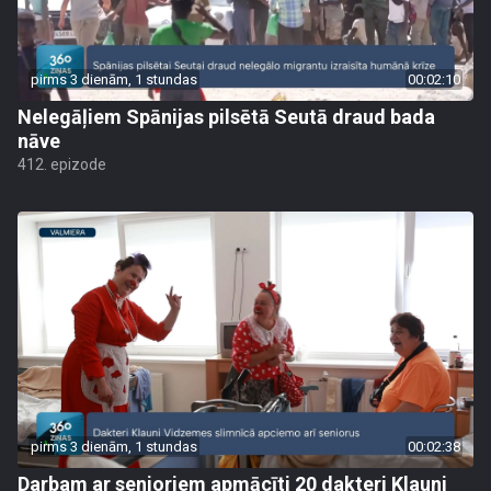
pirms 3 dienām, 1 stundas
00:02:10
Nelegāļiem Spānijas pilsētā Seutā draud bada
nāve
412. epizode
pirms 3 dienām, 1 stundas
00:02:38
Darbam ar senioriem apmācīti 20 dakteri Klauni