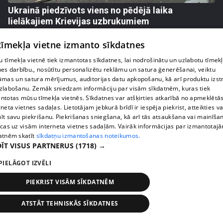
Ukrainā piedzīvots viens no pēdējā laika
lielākajiem Krievijas uzbrukumiem
409. epizode
 tīmekļa vietne izmanto sīkdatnes
 tīmekļa vietnē tiek izmantotas sīkdatnes, lai nodrošinātu un uzlabotu tīmek
nes darbību., nosūtītu personalizētu reklāmu un satura ģenerēšanai, veiktu
āmas un satura mērījumus, auditorijas datu apkopošanu, kā arī produktu izst
zlabošanu. Zemāk sniedzam informāciju par visām sīkdatnēm, kuras tiek
ntotas mūsu tīmekļa vietnēs. Sīkdatnes var atšķirties atkarībā no apmeklētā
rneta vietnes sadaļas. Lietotājam jebkurā brīdī ir iespēja piekrist, atteikties va
īt savu piekrišanu. Piekrišanas sniegšana, kā arī tās atsaukšana vai mainīša
ecas uz visām interneta vietnes sadaļām. Vairāk informācijas par izmantotaj
atnēm skatīt
sīkdatņu izmantošanas noteikumos.
ĪT VISUS PARTNERUS
(1718) →
pirms 1 nedēļas, 1 dienas
00:05:05
PIELĀGOT IZVĒLI
Melleņu zelta drudzis: kas nosaka iepirkuma
PIEKRIST VISĀM SĪKDATNĒM
cenu?
409. epizode
ATSTĀT TEHNISKĀS SĪKDATNES