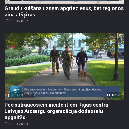
Graudu kulšana uzņem apgriezienus, bet reģionos
aina atšķiras
410. epizode
pirms 1 nedēļas
00:02:01
Pēc satraucošiem incidentiem Rīgas centrā
Latvijas Aizsargu organizācija dodas ielu
apgaitās
410. epizode