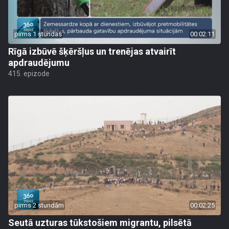
pirms 1 stundas
00:02:11
Rīgā izbūvē šķēršļus un trenējas atvairīt
apdraudējumu
415. epizode
pirms 2 stundām
00:02:25
Seutā uzturas tūkstošiem migrantu, pilsētā