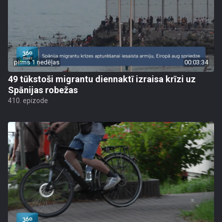
pirms 1 nedēļas
00:03:34
49 tūkstoši migrantu diennaktī izraisa krīzi uz
Spānijas robežas
410. epizode