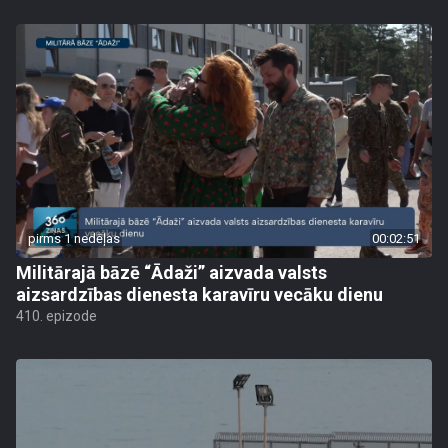
pirms 1 nedēļas
00:02:51
Militārajā bāzē “Ādaži” aizvada valsts
aizsardzības dienesta karavīru vecāku dienu
410. epizode