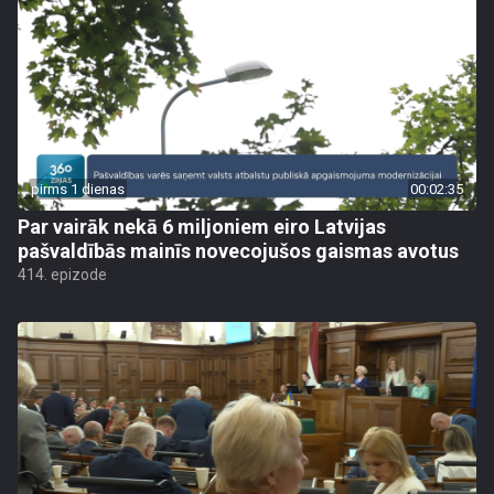
pirms 1 dienas
00:02:35
Par vairāk nekā 6 miljoniem eiro Latvijas
pašvaldībās mainīs novecojušos gaismas avotus
414. epizode