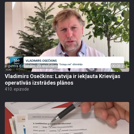
pirms 6 dienām, 23 stundām
00:03:23
Vladimirs Osečkins: Latvija ir iekļauta Krievijas
operatīvās izstrādes plānos
410. epizode