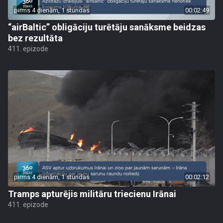
pirms 4 dienām, 1 stundas
00:02:49
“airBaltic” obligāciju turētāju sanāksme beidzas
bez rezultāta
411. epizode
pirms 4 dienām, 1 stundas
00:02:12
Tramps apturējis militāru triecienu Irānai
411. epizode