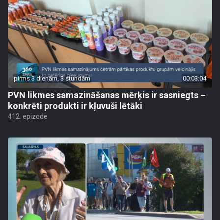
pirms 3 dienām, 3 stundām
00:03:04
PVN likmes samazināšanas mērķis ir sasniegts –
konkrēti produkti ir kļuvuši lētāki
412. epizode