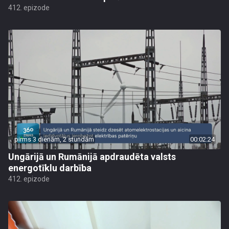
412. epizode
pirms 3 dienām, 2 stundām
00:02:24
Ungārijā un Rumānijā apdraudēta valsts
energotīklu darbība
412. epizode