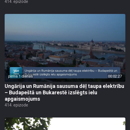
414. epizode
pirms 1 dienas
00:02:27
Ungārija un Rumānija sausuma dēļ taupa elektrību
– Budapeštā un Bukarestē izslēgts ielu
apgaismojums
414. epizode