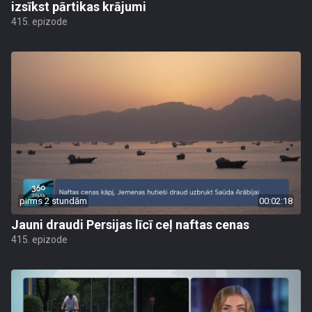
izsīkst pārtikas krājumi
415. epizode
pirms 2 stundām
00:02:18
Jauni draudi Persijas līcī ceļ naftas cenas
415. epizode