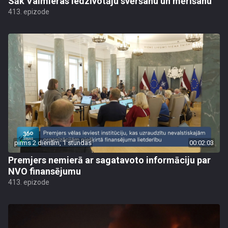
Sāk Valmieras iedzīvotāju svēršanu un mērīšanu
413. epizode
pirms 2 dienām, 1 stundas
00:02:03
Premjers nemierā ar sagatavoto informāciju par
NVO finansējumu
413. epizode