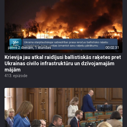
pirms 2 dienām, 1 stundas
00:02:31
Krievija jau atkal raidījusi ballistiskās raķetes pret
Ukrainas civilo infrastruktūru un dzīvojamajām
mājām
413. epizode