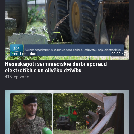
pirms 1 stundas
00:02:47
Nesaskaņoti saimnieciskie darbi apdraud
elektrotīklus un cilvēku dzīvību
415. epizode