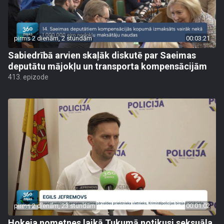
pirms 2 dienām, 2 stundām
00:03:21
Sabiedrībā arvien skaļāk diskutē par Saeimas
deputātu mājokļu un transporta kompensācijām
413. epizode
pirms 2 dienām, 23 stundām
00:01:02
Hokeja nometnes laikā Tukumā notikusi seksuāla