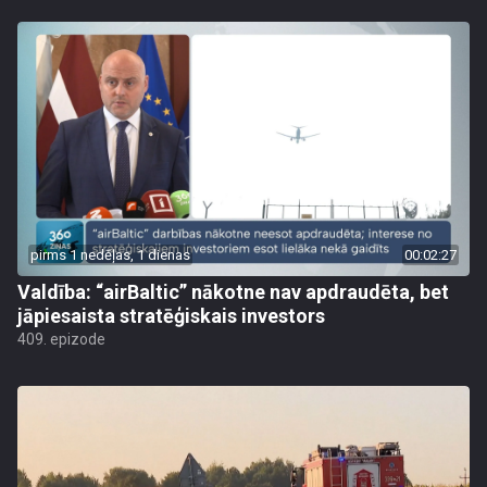
pirms 1 nedēļas, 1 dienas
00:02:27
Valdība: “airBaltic” nākotne nav apdraudēta, bet
jāpiesaista stratēģiskais investors
409. epizode