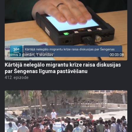
pirms 3 dienām, 1 stundas
00:03:08
Kārtējā nelegālo migrantu krīze raisa diskusijas
par Šengenas līguma pastāvēšanu
412. epizode