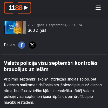
Valsts policija visu septembri kontrolēs
braucējus uz ielām
2025. gada 1. septembris, S05 E174
360 Ziņas
Dalies
Valsts policija visu septembri kontrolēs
braucējus uz ielām
Ar pirmo septembri skolēni atgriežas skolas solos, bet
ikvienam satiksmes dalībniekam jāpierod pie jaunā dienas
ritma. Kustība uz ielām kļūst intensīvāka, tādēļ Valsts
policija visu septembri īpaši rūpēsies par drošību pie
mācību iestādēm.