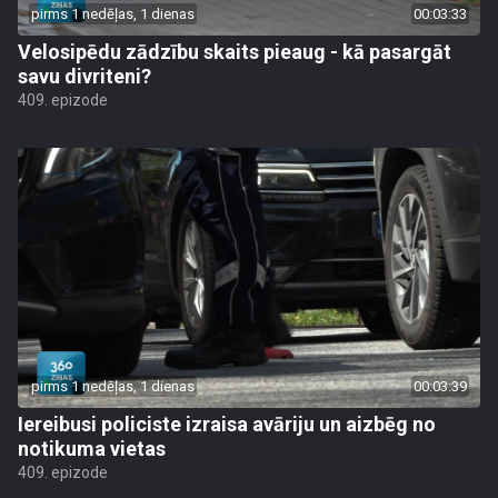
pirms 1 nedēļas, 1 dienas
00:03:33
Velosipēdu zādzību skaits pieaug - kā pasargāt
savu divriteni?
409. epizode
pirms 1 nedēļas, 1 dienas
00:03:39
Iereibusi policiste izraisa avāriju un aizbēg no
notikuma vietas
409. epizode