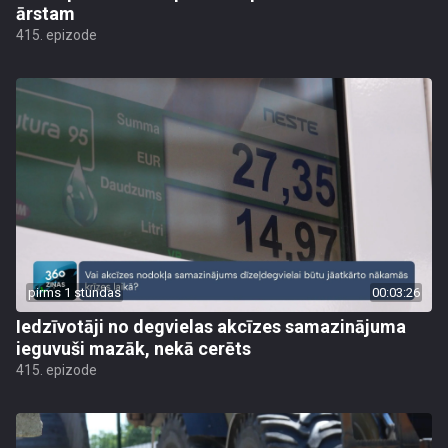
ārstam
415. epizode
pirms 1 stundas
00:03:26
Iedzīvotāji no degvielas akcīzes samazinājuma
ieguvuši mazāk, nekā cerēts
415. epizode