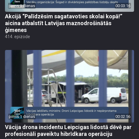
pirms 1 dienas
00:03:16
Akcijā “Palīdzēsim sagatavoties skolai kopā!”
aicina atbalstīt Latvijas maznodrošinātās
ģimenes
414. epizode
pirms 1 dienas
00:02:56
Vācija drona incidentu Leipcigas lidostā dēvē par
profesionāli paveiktu hibrīdkara operāciju