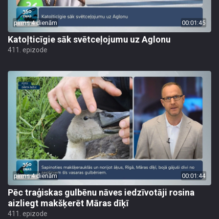
pirms 4 dienām
00:01:45
Katoļticīgie sāk svētceļojumu uz Aglonu
411. epizode
pirms 4 dienām
00:01:44
Pēc traģiskas gulbēnu nāves iedzīvotāji rosina
aizliegt makšķerēt Māras dīķī
411. epizode