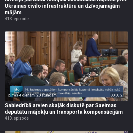
Ukrainas civilo infrastruktūru un dzīvojamajām
mājām
413. epizode
pirms 4 dienām, 20 stundām
00:03:21
Sabiedrībā arvien skaļāk diskutē par Saeimas
deputātu mājokļu un transporta kompensācijām
413. epizode