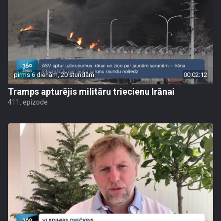
pirms 6 dienām, 20 stundām
00:02:12
Tramps apturējis militāru triecienu Irānai
411. epizode