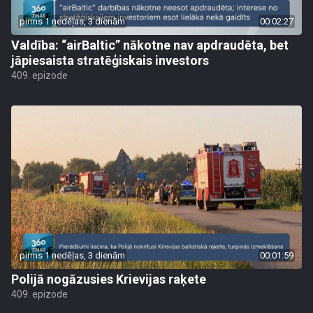
pirms 1 nedēļas, 3 dienām
00:02:27
Valdība: “airBaltic” nākotne nav apdraudēta, bet
jāpiesaista stratēģiskais investors
409. epizode
pirms 1 nedēļas, 3 dienām
00:01:59
Polijā nogāzusies Krievijas raķete
409. epizode