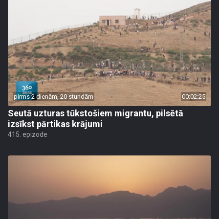
pirms 2 dienām, 20 stundām
00:02:25
Seutā uzturas tūkstošiem migrantu, pilsētā
izsīkst pārtikas krājumi
415. epizode