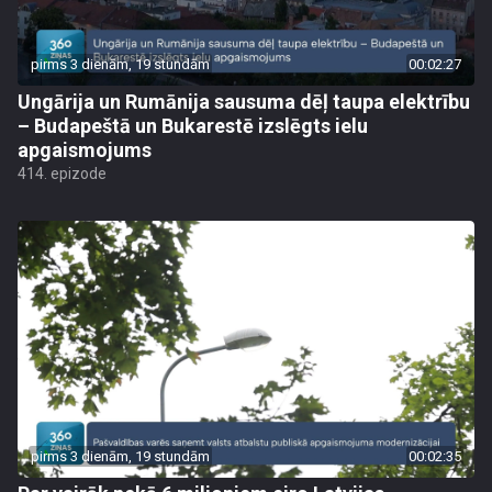
pirms 3 dienām, 19 stundām
00:02:27
Ungārija un Rumānija sausuma dēļ taupa elektrību
– Budapeštā un Bukarestē izslēgts ielu
apgaismojums
414. epizode
pirms 3 dienām, 19 stundām
00:02:35