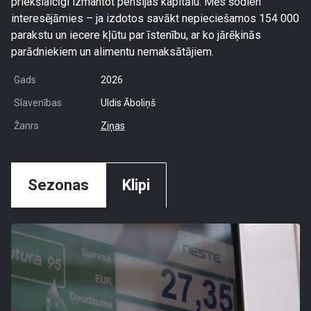
priekšlaicīgi izmantot pensijas kapitālu. Mēs šodien
interesējāmies – ja izdotos savākt nepieciešamos 154 000
parakstu un iecere kļūtu par īstenību, ar ko jārēķinās
parādniekiem un alimentu nemaksātājiem.
Gads
2026
Slavenības
Uldis Āboliņš
Žanrs
Ziņas
Sezonas
Klipi