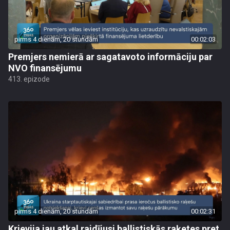
pirms 4 dienām, 20 stundām
00:02:03
Premjers nemierā ar sagatavoto informāciju par
NVO finansējumu
413. epizode
pirms 4 dienām, 20 stundām
00:02:31
Krievija jau atkal raidījusi ballistiskās raķetes pret