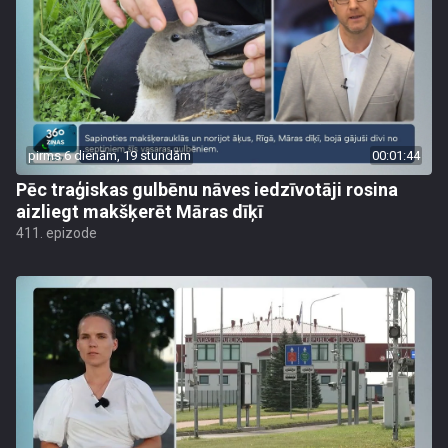
pirms 6 dienām, 19 stundām
00:01:44
Pēc traģiskas gulbēnu nāves iedzīvotāji rosina
aizliegt makšķerēt Māras dīķī
411. epizode