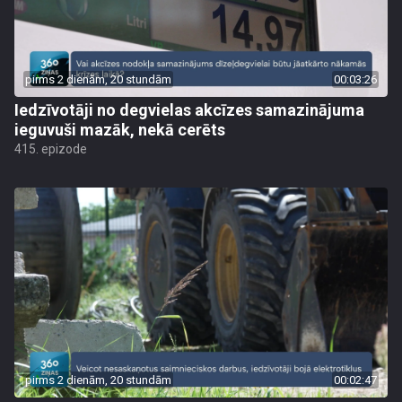
pirms 2 dienām, 20 stundām
00:03:26
Iedzīvotāji no degvielas akcīzes samazinājuma
ieguvuši mazāk, nekā cerēts
415. epizode
pirms 2 dienām, 20 stundām
00:02:47