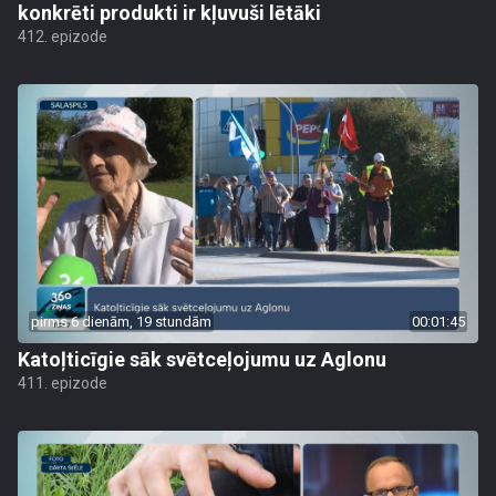
konkrēti produkti ir kļuvuši lētāki
412. epizode
pirms 6 dienām, 19 stundām
00:01:45
Katoļticīgie sāk svētceļojumu uz Aglonu
411. epizode