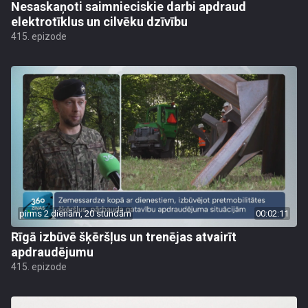
Nesaskaņoti saimnieciskie darbi apdraud
elektrotīklus un cilvēku dzīvību
415. epizode
pirms 2 dienām, 20 stundām
00:02:11
Rīgā izbūvē šķēršļus un trenējas atvairīt
apdraudējumu
415. epizode