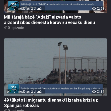
pirms 1 nedēļas, 2 dienām
00:02:51
Militārajā bāzē “Ādaži” aizvada valsts
aizsardzības dienesta karavīru vecāku dienu
410. epizode
pirms 1 nedēļas, 2 dienām
00:03:34
49 tūkstoši migrantu diennaktī izraisa krīzi uz
Spānijas robežas
410. epizode