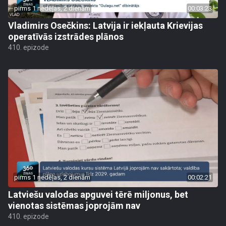
pirms 1 nedēļas, 2 dienām
00:03:23
Vladimirs Osečkins: Latvija ir iekļauta Krievijas
operatīvās izstrādes plānos
410. epizode
pirms 1 nedēļas, 2 dienām
00:02:21
Latviešu valodas apguvei tērē miljonus, bet
vienotas sistēmas joprojām nav
410. epizode