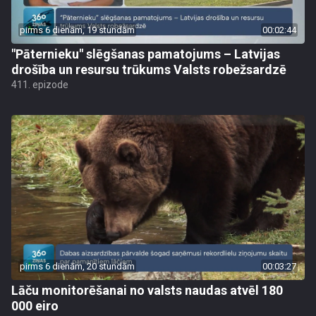
pirms 6 dienām, 19 stundām
00:02:44
"Pāternieku" slēgšanas pamatojums – Latvijas
drošība un resursu trūkums Valsts robežsardzē
411. epizode
pirms 6 dienām, 20 stundām
00:03:27
Lāču monitorēšanai no valsts naudas atvēl 180
000 eiro