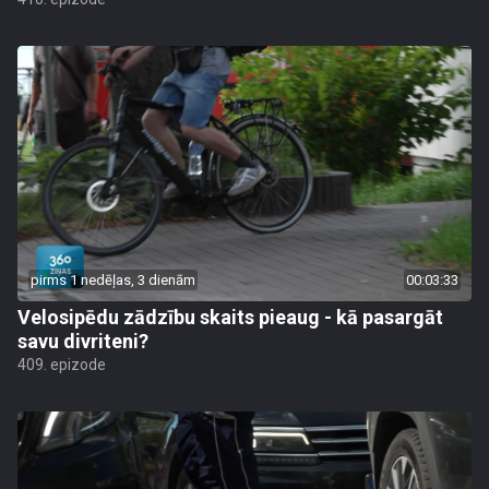
pirms 1 nedēļas, 3 dienām
00:03:33
Velosipēdu zādzību skaits pieaug - kā pasargāt
savu divriteni?
409. epizode