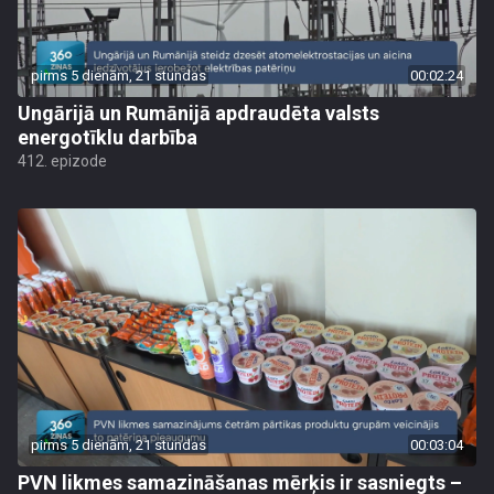
pirms 5 dienām, 21 stundas
00:02:24
Ungārijā un Rumānijā apdraudēta valsts
energotīklu darbība
412. epizode
pirms 5 dienām, 21 stundas
00:03:04
PVN likmes samazināšanas mērķis ir sasniegts –