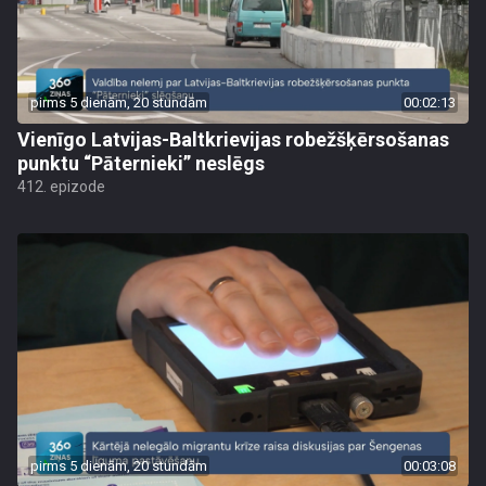
pirms 5 dienām, 20 stundām
00:02:13
Vienīgo Latvijas-Baltkrievijas robežšķērsošanas
punktu “Pāternieki” neslēgs
412. epizode
pirms 5 dienām, 20 stundām
00:03:08