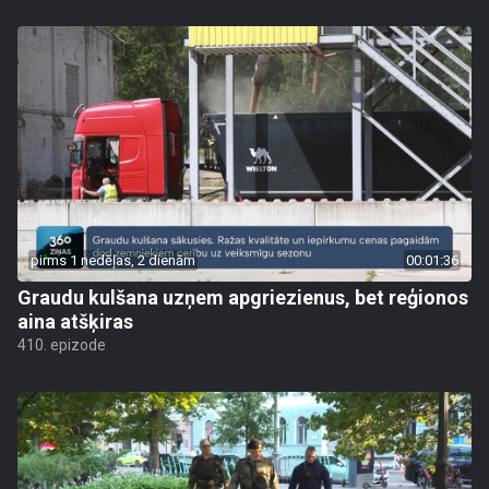
pirms 1 nedēļas, 2 dienām
00:01:36
Graudu kulšana uzņem apgriezienus, bet reģionos
aina atšķiras
410. epizode