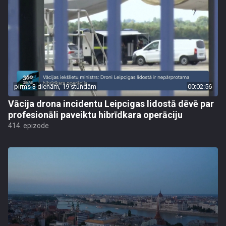
pirms 3 dienām, 19 stundām
00:02:56
Vācija drona incidentu Leipcigas lidostā dēvē par
profesionāli paveiktu hibrīdkara operāciju
414. epizode