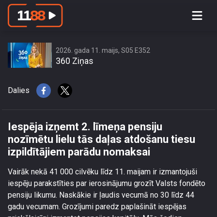
Iespēja izņemt 2. līmeņa pensiju
nozīmētu lielu tās daļas atdošanu
tiesu izpildītājiem parādu nomaksai
2026. gada 11. maijs, S05 E352
360 Ziņas
Dalies
Iespēja izņemt 2. līmeņa pensiju
nozīmētu lielu tās daļas atdošanu tiesu
izpildītājiem parādu nomaksai
Vairāk nekā 41 000 cilvēku līdz 11. maijam ir izmantojuši
iespēju parakstīties par ierosinājumu grozīt Valsts fondēto
pensiju likumu. Naskākie ir ļaudis vecumā no 30 līdz 44
gadu vecumam. Grozījumi paredz paplašināt iespējas