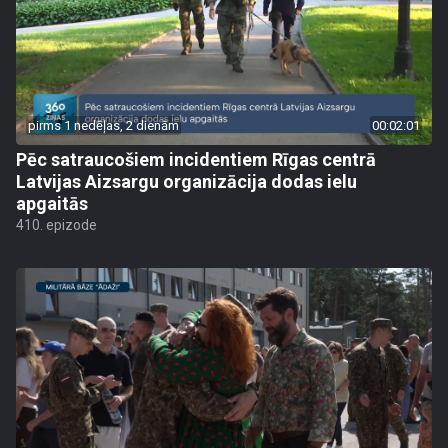
pirms 1 nedēļas, 2 dienām
00:02:01
Pēc satraucošiem incidentiem Rīgas centrā
Latvijas Aizsargu organizācija dodas ielu
apgaitās
410. epizode