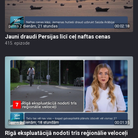
pirms 2 dienām, 21 stundas
00:02:18
Jauni draudi Persijas līcī ceļ naftas cenas
415. epizode
pirms 3 dienām, 18 stundām
00:01:35
Rīgā ekspluatācijā nodoti trīs reģionālie veloceļi