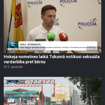
pirms 5 dienām, 18 stundām
00:01:02
Hokeja nometnes laikā Tukumā notikusi seksuāla
vardarbība pret bērnu
412. epizode