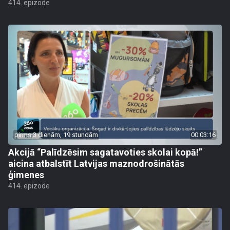
414. epizode
pirms 3 dienām, 19 stundām
00:03:16
Akcijā “Palīdzēsim sagatavoties skolai kopā!”
aicina atbalstīt Latvijas maznodrošinātās
ģimenes
414. epizode