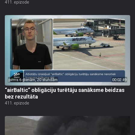
411. epizode
pirms 6 dienām, 20 stundām
00:02:49
“airBaltic” obligāciju turētāju sanāksme beidzas
bez rezultāta
411. epizode