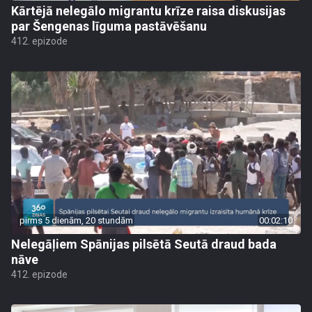
Kārtējā nelegālo migrantu krīze raisa diskusijas
par Šengenas līguma pastāvēšanu
412. epizode
pirms 5 dienām, 20 stundām
00:02:10
Nelegāļiem Spānijas pilsētā Seutā draud bada
nāve
412. epizode