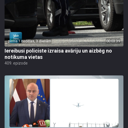
pirms 1 nedēļas, 3 dienām
00:03:39
Iereibusi policiste izraisa avāriju un aizbēg no
notikuma vietas
409. epizode