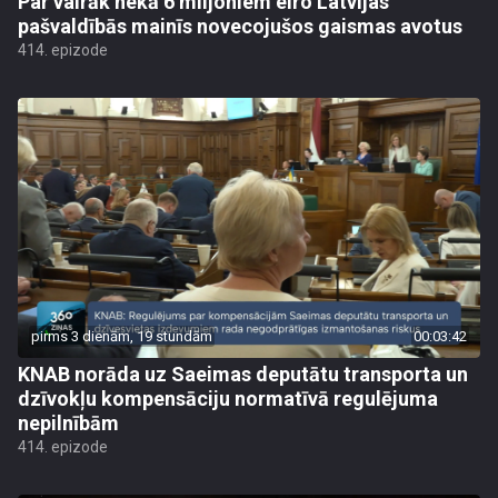
Par vairāk nekā 6 miljoniem eiro Latvijas
pašvaldībās mainīs novecojušos gaismas avotus
414. epizode
pirms 3 dienām, 19 stundām
00:03:42
KNAB norāda uz Saeimas deputātu transporta un
dzīvokļu kompensāciju normatīvā regulējuma
nepilnībām
414. epizode