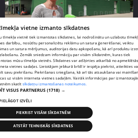
 tīmekļa vietne izmanto sīkdatnes
pirms 1 nedēļas, 3 dienām
00:05:05
 tīmekļa vietnē tiek izmantotas sīkdatnes, lai nodrošinātu un uzlabotu tīmek
nes darbību., nosūtītu personalizētu reklāmu un satura ģenerēšanai, veiktu
Melleņu zelta drudzis: kas nosaka iepirkuma
āmas un satura mērījumus, auditorijas datu apkopošanu, kā arī produktu izst
cenu?
zlabošanu. Zemāk sniedzam informāciju par visām sīkdatnēm, kuras tiek
409. epizode
ntotas mūsu tīmekļa vietnēs. Sīkdatnes var atšķirties atkarībā no apmeklētā
rneta vietnes sadaļas. Lietotājam jebkurā brīdī ir iespēja piekrist, atteikties va
īt savu piekrišanu. Piekrišanas sniegšana, kā arī tās atsaukšana vai mainīša
ecas uz visām interneta vietnes sadaļām. Vairāk informācijas par izmantotaj
atnēm skatīt
sīkdatņu izmantošanas noteikumos.
ĪT VISUS PARTNERUS
(1718) →
PIELĀGOT IZVĒLI
PIEKRIST VISĀM SĪKDATNĒM
ATSTĀT TEHNISKĀS SĪKDATNES