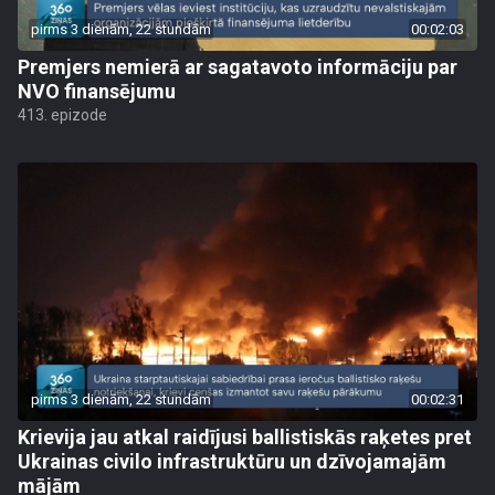
pirms 3 dienām, 22 stundām
00:02:03
Premjers nemierā ar sagatavoto informāciju par
NVO finansējumu
413. epizode
pirms 3 dienām, 22 stundām
00:02:31
Krievija jau atkal raidījusi ballistiskās raķetes pret
Ukrainas civilo infrastruktūru un dzīvojamajām
mājām