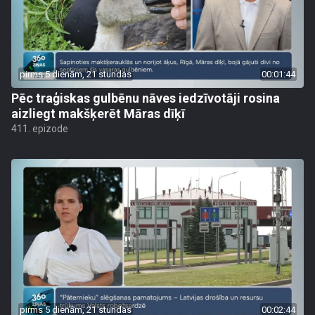
pirms 5 dienām, 21 stundas
00:01:44
Pēc traģiskas gulbēnu nāves iedzīvotāji rosina
aizliegt makšķerēt Māras dīķī
411. epizode
pirms 5 dienām, 21 stundas
00:02:44