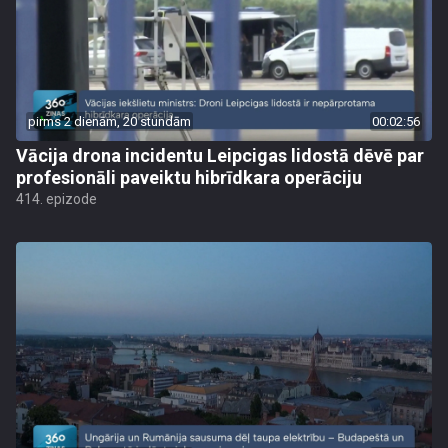
pirms 2 dienām, 20 stundām
00:02:56
Vācija drona incidentu Leipcigas lidostā dēvē par
profesionāli paveiktu hibrīdkara operāciju
414. epizode