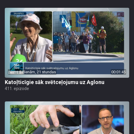
pirms 5 dienām, 21 stundas
00:01:45
Katoļticīgie sāk svētceļojumu uz Aglonu
411. epizode