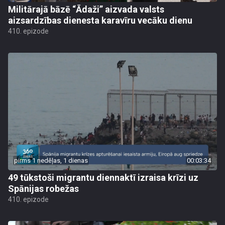
Militārajā bāzē “Ādaži” aizvada valsts
aizsardzības dienesta karavīru vecāku dienu
410. epizode
pirms 1 nedēļas, 1 dienas
00:03:34
49 tūkstoši migrantu diennaktī izraisa krīzi uz
Spānijas robežas
410. epizode