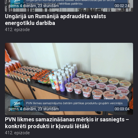
pirms 4 dienām, 23 stundām
00:02:24
Ungārijā un Rumānijā apdraudēta valsts
energotīklu darbība
412. epizode
pirms 4 dienām, 23 stundām
00:03:04
PVN likmes samazināšanas mērķis ir sasniegts –
konkrēti produkti ir kļuvuši lētāki
412. epizode