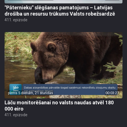
"Pāternieku" slēgšanas pamatojums – Latvijas
drošība un resursu trūkums Valsts robežsardzē
411. epizode
pirms 5 dienām, 21 stundas
00:03:27
Lāču monitorēšanai no valsts naudas atvēl 180
000 eiro
411. epizode