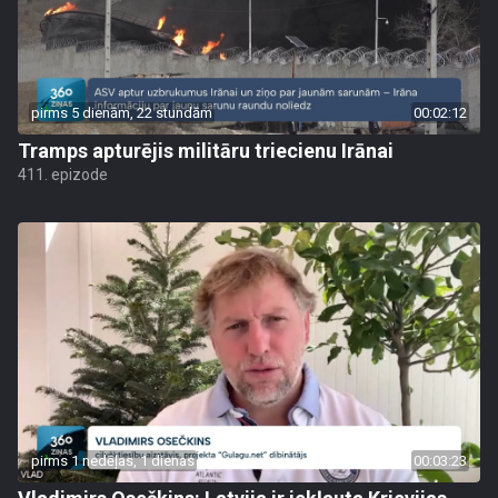
pirms 5 dienām, 22 stundām
00:02:12
Tramps apturējis militāru triecienu Irānai
411. epizode
pirms 1 nedēļas, 1 dienas
00:03:23