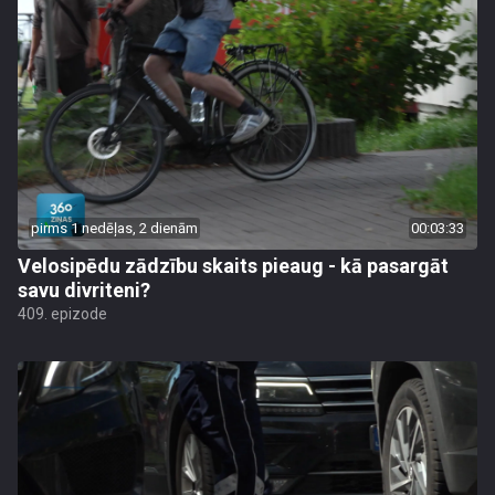
pirms 1 nedēļas, 2 dienām
00:03:33
Velosipēdu zādzību skaits pieaug - kā pasargāt
savu divriteni?
409. epizode