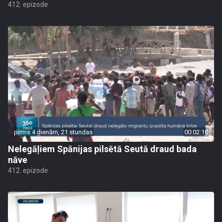
412. epizode
pirms 4 dienām, 21 stundas
00:02:10
Nelegāļiem Spānijas pilsētā Seutā draud bada
nāve
412. epizode