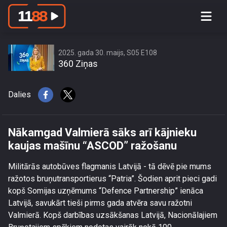
Nākamgad Valmierā sāks arī kājnieku
kaujas mašīnu “ASCOD” ražošanu
2025. gada 30. maijs, S05 E108
360 Ziņas
Dalies
Nākamgad Valmierā sāks arī kājnieku
kaujas mašīnu “ASCOD” ražošanu
Militārās autobūves flagmanis Latvijā - tā dēvē pie mums
ražotos bruņutransportierus “Patria”. Šodien aprit pieci gadi
kopš Somijas uzņēmums “Defence Partnership” ienāca
Latvijā, savukārt tieši pirms gada atvēra savu ražotni
Valmierā. Kopš darbības uzsākšanas Latvijā, Nacionālajiem