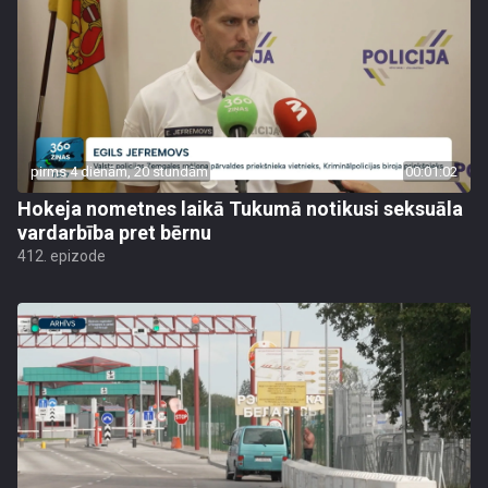
pirms 4 dienām, 20 stundām
00:01:02
Hokeja nometnes laikā Tukumā notikusi seksuāla
vardarbība pret bērnu
412. epizode