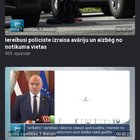
pirms 1 nedēļas, 2 dienām
00:03:39
Iereibusi policiste izraisa avāriju un aizbēg no
notikuma vietas
409. epizode
pirms 1 nedēļas, 2 dienām
00:02:27