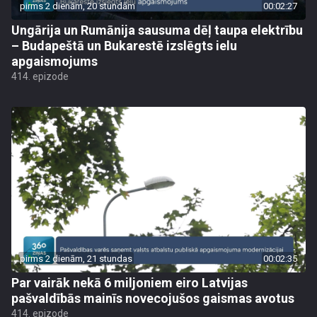
pirms 2 dienām, 20 stundām
00:02:27
Ungārija un Rumānija sausuma dēļ taupa elektrību
– Budapeštā un Bukarestē izslēgts ielu
apgaismojums
414. epizode
pirms 2 dienām, 21 stundas
00:02:35
Par vairāk nekā 6 miljoniem eiro Latvijas
pašvaldībās mainīs novecojušos gaismas avotus
414. epizode