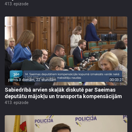
413. epizode
pirms 3 dienām, 22 stundām
00:03:21
Sabiedrībā arvien skaļāk diskutē par Saeimas
deputātu mājokļu un transporta kompensācijām
413. epizode