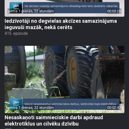
pirms 1 dienas, 22 stundām
00:03:26
Iedzīvotāji no degvielas akcīzes samazinājuma
ieguvuši mazāk, nekā cerēts
415. epizode
pirms 1 dienas, 22 stundām
00:02:47
Nesaskaņoti saimnieciskie darbi apdraud
elektrotīklus un cilvēku dzīvību