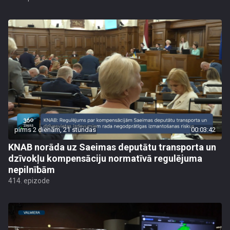
pirms 2 dienām, 21 stundas
00:03:42
KNAB norāda uz Saeimas deputātu transporta un
dzīvokļu kompensāciju normatīvā regulējuma
nepilnībām
414. epizode