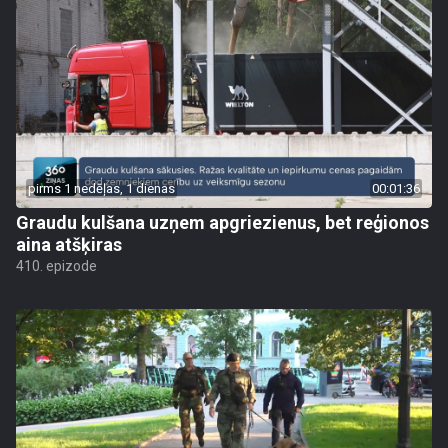
pirms 1 nedēļas, 1 dienas
00:01:36
Graudu kulšana uzņem apgriezienus, bet reģionos
aina atšķiras
410. epizode