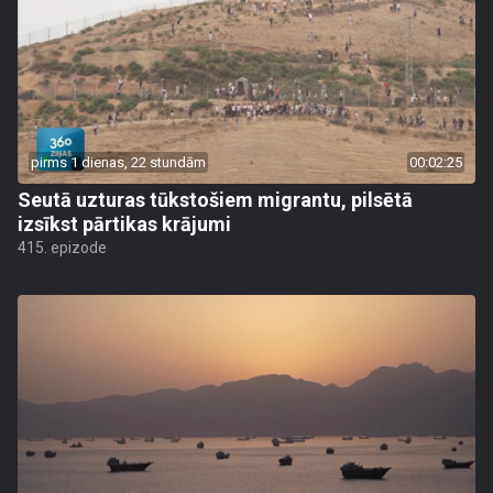
pirms 1 dienas, 22 stundām
00:02:25
Seutā uzturas tūkstošiem migrantu, pilsētā
izsīkst pārtikas krājumi
415. epizode