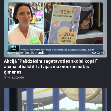
pirms 2 dienām, 20 stundām
00:03:16
Akcijā “Palīdzēsim sagatavoties skolai kopā!”
aicina atbalstīt Latvijas maznodrošinātās
ģimenes
414. epizode