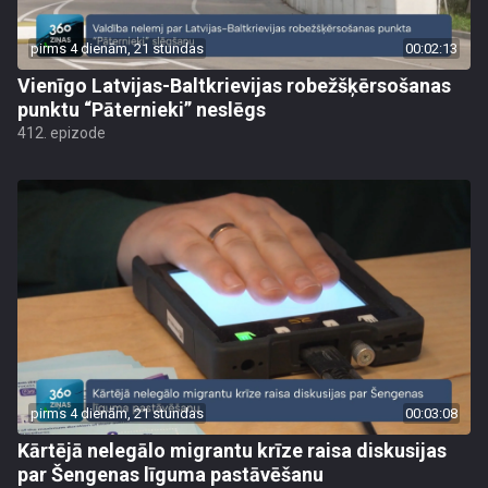
pirms 4 dienām, 21 stundas
00:02:13
Vienīgo Latvijas-Baltkrievijas robežšķērsošanas
punktu “Pāternieki” neslēgs
412. epizode
pirms 4 dienām, 21 stundas
00:03:08
Kārtējā nelegālo migrantu krīze raisa diskusijas
par Šengenas līguma pastāvēšanu