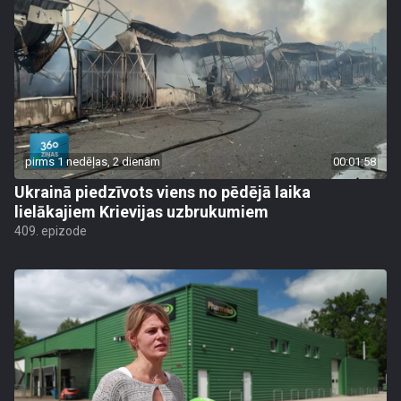
pirms 1 nedēļas, 2 dienām
00:01:58
Ukrainā piedzīvots viens no pēdējā laika
lielākajiem Krievijas uzbrukumiem
409. epizode