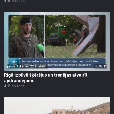
415. epizode
pirms 1 dienas, 22 stundām
00:02:11
Rīgā izbūvē šķēršļus un trenējas atvairīt
apdraudējumu
415. epizode