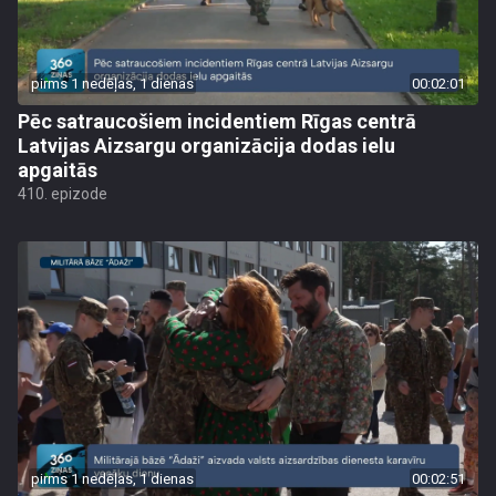
pirms 1 nedēļas, 1 dienas
00:02:01
Pēc satraucošiem incidentiem Rīgas centrā
Latvijas Aizsargu organizācija dodas ielu
apgaitās
410. epizode
pirms 1 nedēļas, 1 dienas
00:02:51