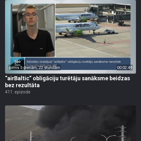
pirms 5 dienām, 22 stundām
00:02:49
“airBaltic” obligāciju turētāju sanāksme beidzas
bez rezultāta
411. epizode