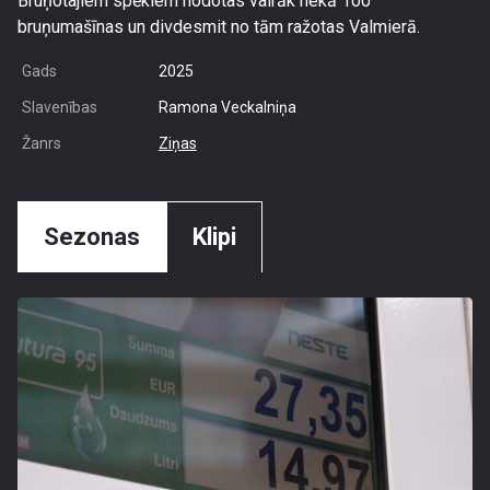
Bruņotajiem spēkiem nodotas vairāk nekā 100
bruņumašīnas un divdesmit no tām ražotas Valmierā.
Gads
2025
Slavenības
Ramona Veckalniņa
Žanrs
Ziņas
Sezonas
Klipi