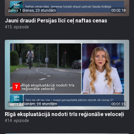
pirms 1 dienas, 23 stundām
00:02:18
Jauni draudi Persijas līcī ceļ naftas cenas
415. epizode
pirms 2 dienām, 20 stundām
00:01:35
Rīgā ekspluatācijā nodoti trīs reģionālie veloceļi
414. epizode