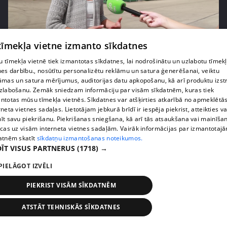
pirms 1 nedēļas, 2 dienām
00:05:05
 tīmekļa vietne izmanto sīkdatnes
Melleņu zelta drudzis: kas nosaka iepirkuma
 tīmekļa vietnē tiek izmantotas sīkdatnes, lai nodrošinātu un uzlabotu tīmek
cenu?
nes darbību., nosūtītu personalizētu reklāmu un satura ģenerēšanai, veiktu
409. epizode
āmas un satura mērījumus, auditorijas datu apkopošanu, kā arī produktu izst
zlabošanu. Zemāk sniedzam informāciju par visām sīkdatnēm, kuras tiek
ntotas mūsu tīmekļa vietnēs. Sīkdatnes var atšķirties atkarībā no apmeklētā
rneta vietnes sadaļas. Lietotājam jebkurā brīdī ir iespēja piekrist, atteikties va
īt savu piekrišanu. Piekrišanas sniegšana, kā arī tās atsaukšana vai mainīša
ecas uz visām interneta vietnes sadaļām. Vairāk informācijas par izmantotaj
atnēm skatīt
sīkdatņu izmantošanas noteikumos.
ĪT VISUS PARTNERUS
(1718) →
PIELĀGOT IZVĒLI
PIEKRIST VISĀM SĪKDATNĒM
pirms 1 nedēļas, 2 dienām
00:02:49
ATSTĀT TEHNISKĀS SĪKDATNES
Ogas un sēnes šogad dārgākas, bet uzpirkšanas