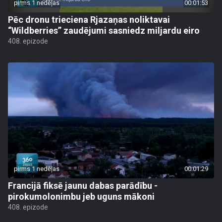
pirms 1 nedēļas
00:01:53
Pēc dronu trieciena Rjazaņas noliktavai
“Wildberries” zaudējumi sasniedz miljardu eiro
408. epizode
pirms 1 nedēļas
00:01:29
Francijā fiksē jaunu dabas parādību -
pirokumolonimbu jeb uguns mākoni
408. epizode