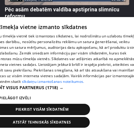
Pēc asām debatēm valdība apstiprina slimnīcu
reformu
407. epizode
 tīmekļa vietne izmanto sīkdatnes
 tīmekļa vietnē tiek izmantotas sīkdatnes, lai nodrošinātu un uzlabotu tīmek
nes darbību., nosūtītu personalizētu reklāmu un satura ģenerēšanai, veiktu
āmas un satura mērījumus, auditorijas datu apkopošanu, kā arī produktu izst
zlabošanu. Zemāk sniedzam informāciju par visām sīkdatnēm, kuras tiek
ntotas mūsu tīmekļa vietnēs. Sīkdatnes var atšķirties atkarībā no apmeklētā
rneta vietnes sadaļas. Lietotājam jebkurā brīdī ir iespēja piekrist, atteikties va
īt savu piekrišanu. Piekrišanas sniegšana, kā arī tās atsaukšana vai mainīša
ecas uz visām interneta vietnes sadaļām. Vairāk informācijas par izmantotaj
atnēm skatīt
sīkdatņu izmantošanas noteikumos.
ĪT VISUS PARTNERUS
(1718) →
PIELĀGOT IZVĒLI
pirms 1 nedēļas, 1 dienas
00:02:47
Barkavā sākas kapelmeistaru mācības, lai nodotu
PIEKRIST VISĀM SĪKDATNĒM
tautas muzicēšanas prasmes nākamajām
paaudzēm
ATSTĀT TEHNISKĀS SĪKDATNES
407. epizode