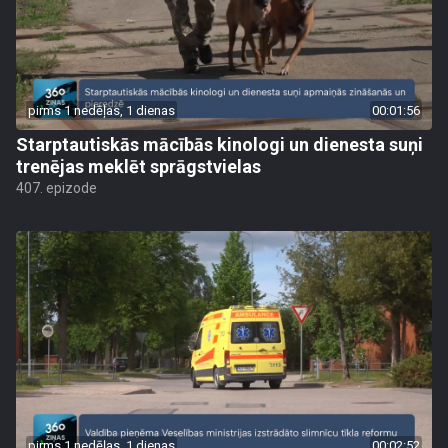
pirms 1 nedēļas, 1 dienas
00:01:56
Starptautiskās mācībās kinologi un dienesta suņi
trenējas meklēt sprāgstvielas
407. epizode
pirms 1 nedēļas, 1 dienas
00:02:52