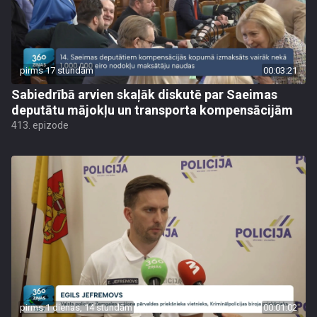
pirms 17 stundām
00:03:21
Sabiedrībā arvien skaļāk diskutē par Saeimas
deputātu mājokļu un transporta kompensācijām
413. epizode
pirms 1 dienas, 14 stundām
00:01:02