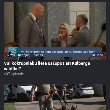
pirms 1 nedēļas, 1 dienas
00:02:53
Vai kokrūpnieku lieta sašūpos arī Kulberga
valdību?
407. epizode