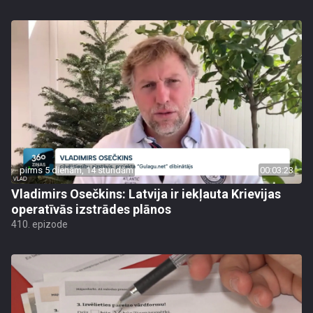
pirms 5 dienām, 14 stundām
00:03:23
Vladimirs Osečkins: Latvija ir iekļauta Krievijas
operatīvās izstrādes plānos
410. epizode