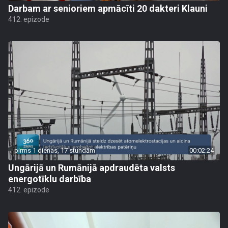
Darbam ar senioriem apmācīti 20 dakteri Klauni
412. epizode
pirms 1 dienas, 17 stundām
00:02:24
Ungārijā un Rumānijā apdraudēta valsts
energotīklu darbība
412. epizode