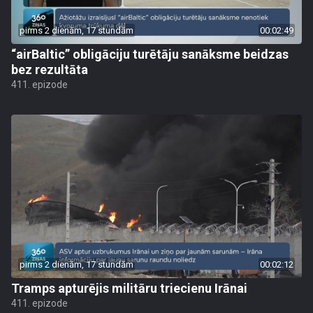
pirms 2 dienām, 17 stundām
00:02:49
“airBaltic” obligāciju turētāju sanāksme beidzas
bez rezultāta
411. epizode
pirms 2 dienām, 17 stundām
00:02:12
Tramps apturējis militāru triecienu Irānai
411. epizode