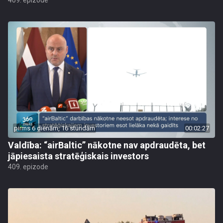
409. epizode
pirms 6 dienām, 16 stundām
00:02:27
Valdība: “airBaltic” nākotne nav apdraudēta, bet
jāpiesaista stratēģiskais investors
409. epizode