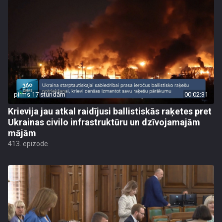
pirms 17 stundām
00:02:31
Krievija jau atkal raidījusi ballistiskās raķetes pret
Ukrainas civilo infrastruktūru un dzīvojamajām
mājām
413. epizode