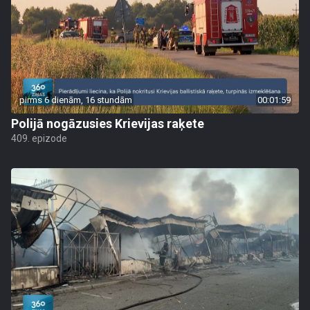
pirms 6 dienām, 16 stundām
00:01:59
Polijā nogāzusies Krievijas raķete
409. epizode