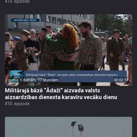
410. epizode
pirms 5 dienām, 17 stundām
00:02:51
Militārajā bāzē “Ādaži” aizvada valsts
aizsardzības dienesta karavīru vecāku dienu
410. epizode