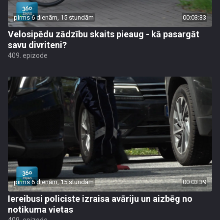
pirms 6 dienām, 15 stundām
00:03:33
Velosipēdu zādzību skaits pieaug - kā pasargāt
savu divriteni?
409. epizode
pirms 6 dienām, 15 stundām
00:03:39
Iereibusi policiste izraisa avāriju un aizbēg no
notikuma vietas