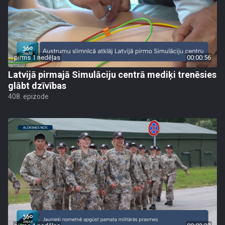
pirms 1 nedēļas
00:00:56
Latvijā pirmajā Simulāciju centrā mediķi trenēsies
glābt dzīvības
408. epizode