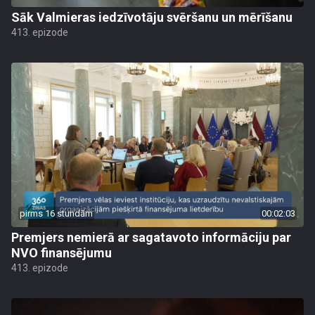
Sāk Valmieras iedzīvotāju svēršanu un mērīšanu
413. epizode
pirms 16 stundām
00:02:03
Premjers nemierā ar sagatavoto informāciju par
NVO finansējumu
413. epizode