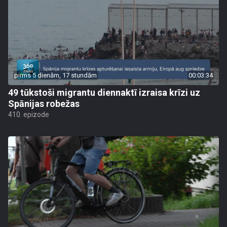
pirms 5 dienām, 17 stundām
00:03:34
49 tūkstoši migrantu diennaktī izraisa krīzi uz
Spānijas robežas
410. epizode