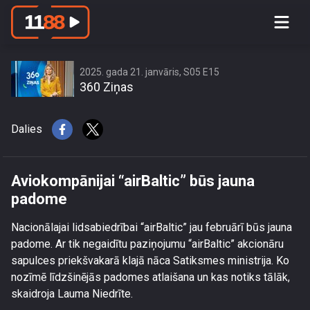
Aviokompānijai “airBaltic” būs jauna
padome
2025. gada 21. janvāris, S05 E15
360 Ziņas
Dalies
Aviokompānijai “airBaltic” būs jauna
padome
Nacionālajai lidsabiedrībai “airBaltic” jau februārī būs jauna
padome. Ar tik negaidītu paziņojumu “airBaltic” akcionāru
sapulces priekšvakarā klajā nāca Satiksmes ministrija. Ko
nozīmē līdzšinējās padomes atlaišana un kas notiks tālāk,
skaidroja Lauma Niedrīte.