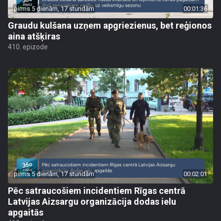
pirms 5 dienām, 17 stundām
00:01:36
Graudu kulšana uzņem apgriezienus, bet reģionos
aina atšķiras
410. epizode
pirms 5 dienām, 17 stundām
00:02:01
Pēc satraucošiem incidentiem Rīgas centrā
Latvijas Aizsargu organizācija dodas ielu
apgaitās