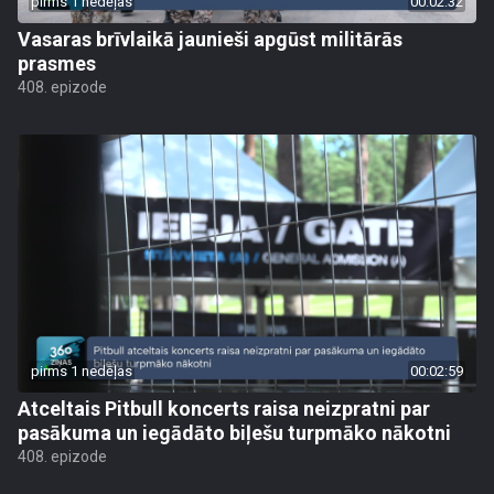
pirms 1 nedēļas
00:02:32
Vasaras brīvlaikā jaunieši apgūst militārās
prasmes
408. epizode
pirms 1 nedēļas
00:02:59
Atceltais Pitbull koncerts raisa neizpratni par
pasākuma un iegādāto biļešu turpmāko nākotni
408. epizode