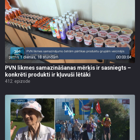
pirms 1 dienas, 18 stundām
00:03:04
PVN likmes samazināšanas mērķis ir sasniegts –
konkrēti produkti ir kļuvuši lētāki
412. epizode