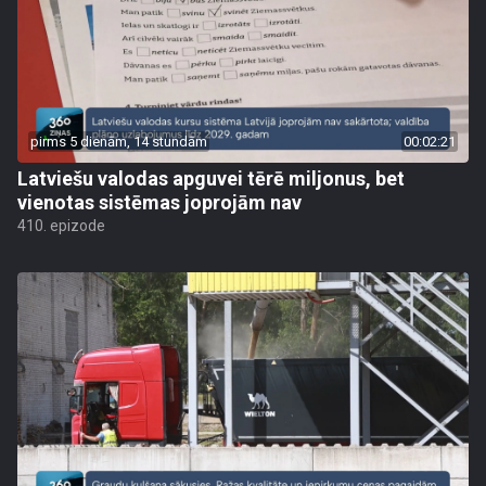
pirms 5 dienām, 14 stundām
00:02:21
Latviešu valodas apguvei tērē miljonus, bet
vienotas sistēmas joprojām nav
410. epizode