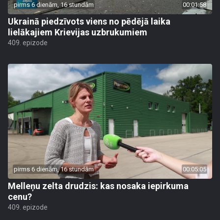
pirms 6 dienām, 16 stundām
00:01:58
Ukrainā piedzīvots viens no pēdējā laika
lielākajiem Krievijas uzbrukumiem
409. epizode
pirms 6 dienām, 16 stundām
00:05:05
Melleņu zelta drudzis: kas nosaka iepirkuma
cenu?
409. epizode