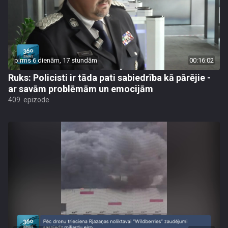
pirms 6 dienām, 17 stundām
00:16:02
Ruks: Policisti ir tāda pati sabiedrība kā pārējie -
ar savām problēmām un emocijām
409. epizode