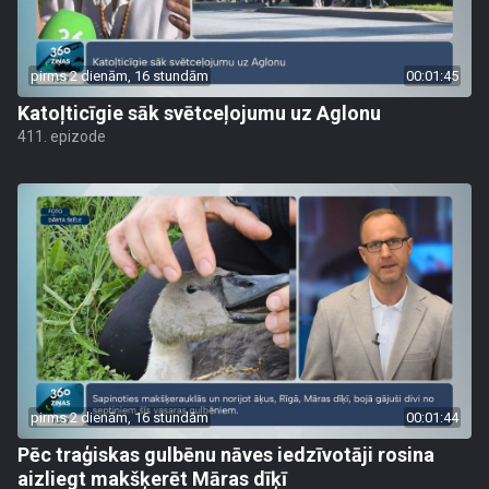
pirms 2 dienām, 16 stundām
00:01:45
Katoļticīgie sāk svētceļojumu uz Aglonu
411. epizode
pirms 2 dienām, 16 stundām
00:01:44
Pēc traģiskas gulbēnu nāves iedzīvotāji rosina
aizliegt makšķerēt Māras dīķī