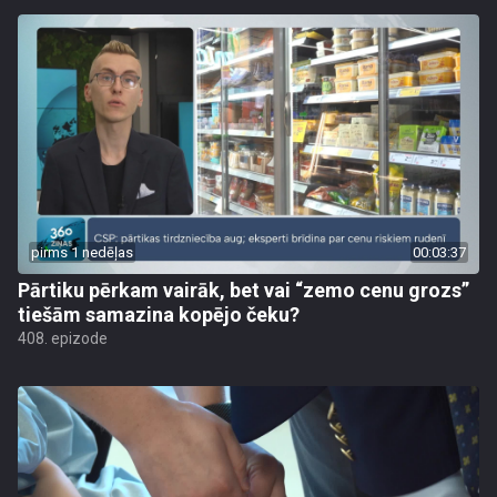
pirms 1 nedēļas
00:03:37
Pārtiku pērkam vairāk, bet vai “zemo cenu grozs”
tiešām samazina kopējo čeku?
408. epizode