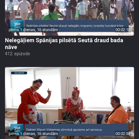
pirms 1 dienas, 16 stundām
00:02:10
Nelegāļiem Spānijas pilsētā Seutā draud bada
nāve
412. epizode
pirms 1 dienas, 16 stundām
00:02:38