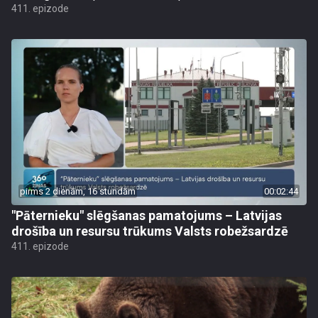
411. epizode
pirms 2 dienām, 16 stundām
00:02:44
"Pāternieku" slēgšanas pamatojums – Latvijas
drošība un resursu trūkums Valsts robežsardzē
411. epizode