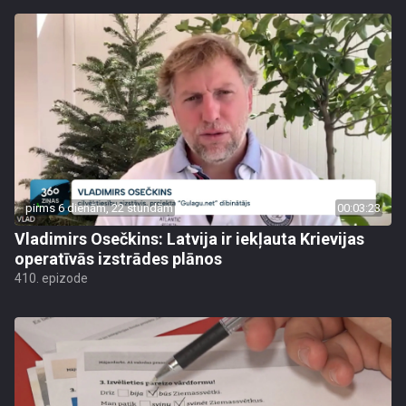
pirms 6 dienām, 22 stundām
00:03:23
Vladimirs Osečkins: Latvija ir iekļauta Krievijas
operatīvās izstrādes plānos
410. epizode