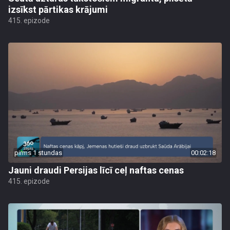
izsīkst pārtikas krājumi
415. epizode
pirms 1 stundas
00:02:18
Jauni draudi Persijas līcī ceļ naftas cenas
415. epizode