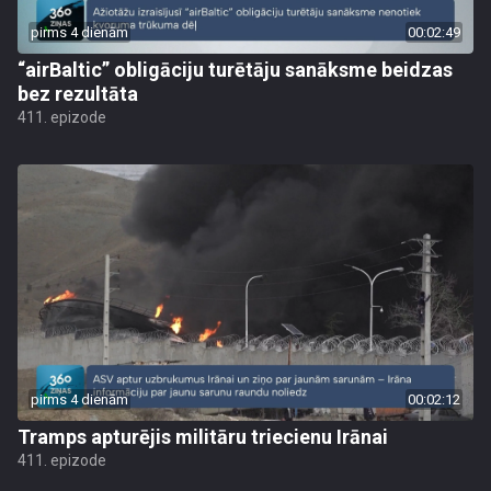
pirms 4 dienām
00:02:49
“airBaltic” obligāciju turētāju sanāksme beidzas
bez rezultāta
411. epizode
pirms 4 dienām
00:02:12
Tramps apturējis militāru triecienu Irānai
411. epizode