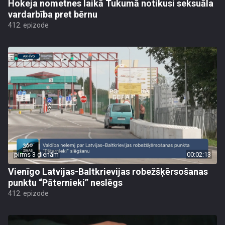
Hokeja nometnes laikā Tukumā notikusi seksuāla
vardarbība pret bērnu
412. epizode
pirms 3 dienām
00:02:13
Vienīgo Latvijas-Baltkrievijas robežšķērsošanas
punktu “Pāternieki” neslēgs
412. epizode