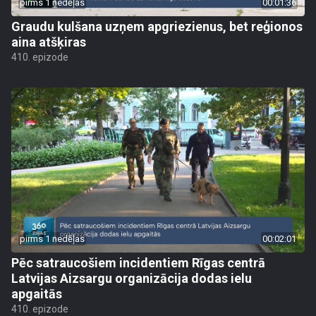
pirms 1 nedēļas
00:01:36
Graudu kulšana uzņem apgriezienus, bet reģionos
aina atšķiras
410. epizode
pirms 1 nedēļas
00:02:01
Pēc satraucošiem incidentiem Rīgas centrā
Latvijas Aizsargu organizācija dodas ielu
apgaitās
410. epizode