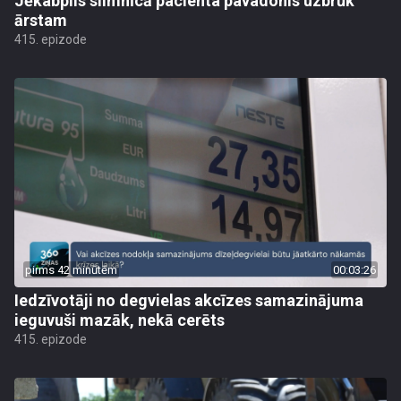
Jēkabpils slimnīcā pacienta pavadonis uzbrūk
ārstam
415. epizode
pirms 42 minūtēm
00:03:26
Iedzīvotāji no degvielas akcīzes samazinājuma
ieguvuši mazāk, nekā cerēts
415. epizode