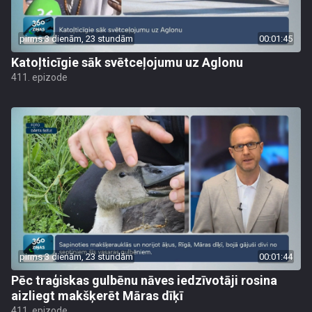
pirms 3 dienām, 23 stundām
00:01:45
Katoļticīgie sāk svētceļojumu uz Aglonu
411. epizode
pirms 3 dienām, 23 stundām
00:01:44
Pēc traģiskas gulbēnu nāves iedzīvotāji rosina
aizliegt makšķerēt Māras dīķī
411. epizode