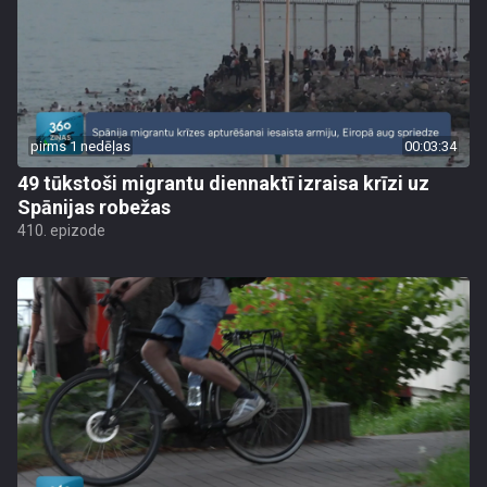
pirms 1 nedēļas
00:03:34
49 tūkstoši migrantu diennaktī izraisa krīzi uz
Spānijas robežas
410. epizode