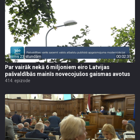
pirms 23 stundām
00:02:35
Par vairāk nekā 6 miljoniem eiro Latvijas
pašvaldībās mainīs novecojušos gaismas avotus
414. epizode