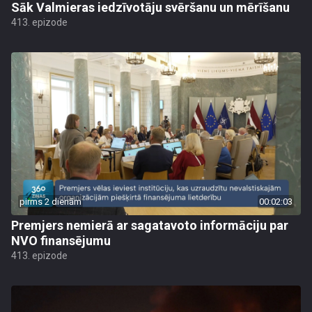
Sāk Valmieras iedzīvotāju svēršanu un mērīšanu
413. epizode
pirms 2 dienām
00:02:03
Premjers nemierā ar sagatavoto informāciju par
NVO finansējumu
413. epizode