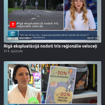
pirms 22 stundām
00:01:35
Rīgā ekspluatācijā nodoti trīs reģionālie veloceļi
414. epizode