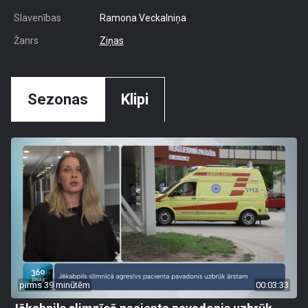
Slavenības
Ramona Veckalniņa
Žanrs
Ziņas
Sezonas
Klipi
pirms 39 minūtēm
00:03:33