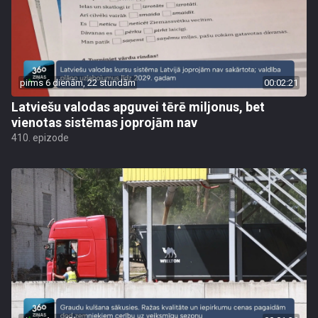
pirms 6 dienām, 22 stundām
00:02:21
Latviešu valodas apguvei tērē miljonus, bet
vienotas sistēmas joprojām nav
410. epizode