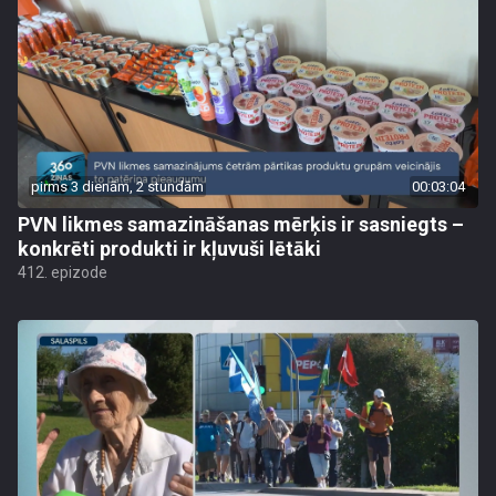
pirms 3 dienām, 2 stundām
00:03:04
PVN likmes samazināšanas mērķis ir sasniegts –
konkrēti produkti ir kļuvuši lētāki
412. epizode