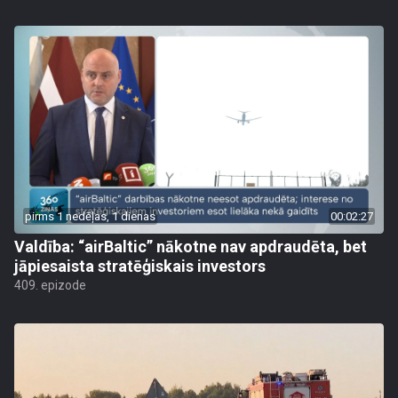
pirms 1 nedēļas, 1 dienas
00:02:27
Valdība: “airBaltic” nākotne nav apdraudēta, bet
jāpiesaista stratēģiskais investors
409. epizode