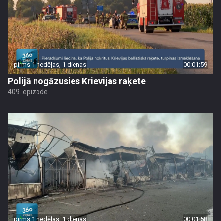
pirms 1 nedēļas, 1 dienas
00:01:59
Polijā nogāzusies Krievijas raķete
409. epizode
pirms 1 nedēļas, 1 dienas
00:01:58