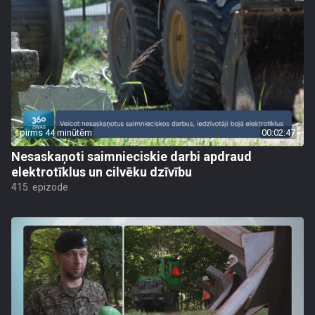
pirms 44 minūtēm
00:02:47
Nesaskaņoti saimnieciskie darbi apdraud
elektrotīklus un cilvēku dzīvību
415. epizode