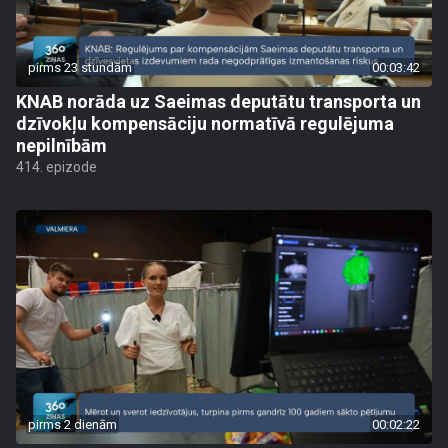
pirms 23 stundām
00:03:42
KNAB norāda uz Saeimas deputātu transporta un
dzīvokļu kompensāciju normatīvā regulējuma
nepilnībām
414. epizode
pirms 2 dienām
00:02:22