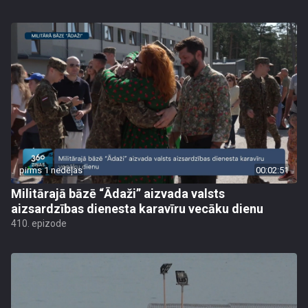
pirms 1 nedēļas
00:02:51
Militārajā bāzē “Ādaži” aizvada valsts
aizsardzības dienesta karavīru vecāku dienu
410. epizode