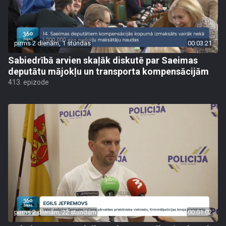
pirms 2 dienām, 1 stundas
00:03:21
Sabiedrībā arvien skaļāk diskutē par Saeimas
deputātu mājokļu un transporta kompensācijām
413. epizode
pirms 2 dienām, 22 stundām
00:01:02