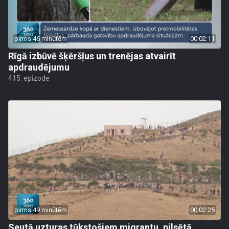
pirms 46 minūtēm
00:02:11
Rīgā izbūvē šķēršļus un trenējas atvairīt
apdraudējumu
415. epizode
pirms 49 minūtēm
00:02:25
Seutā uzturas tūkstošiem migrantu, pilsētā