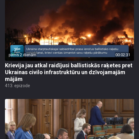
pirms 2 dienām
00:02:31
Krievija jau atkal raidījusi ballistiskās raķetes pret
Ukrainas civilo infrastruktūru un dzīvojamajām
mājām
413. epizode