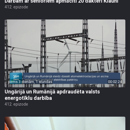
Darbam ar senioriem apmācīti 20 dakteri Klauni
412. epizode
pirms 3 dienām, 1 stundas
00:02:24
Ungārijā un Rumānijā apdraudēta valsts
energotīklu darbība
412. epizode