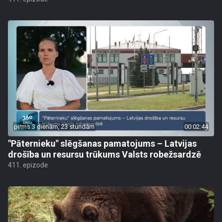
pirms 3 dienām, 23 stundām
00:02:44
"Pāternieku" slēgšanas pamatojums – Latvijas
drošība un resursu trūkums Valsts robežsardzē
411. epizode