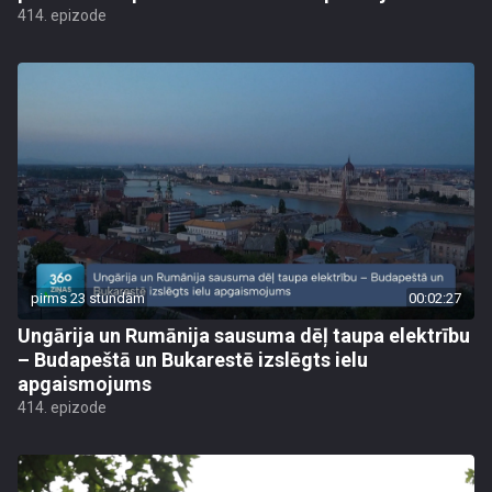
414. epizode
pirms 23 stundām
00:02:27
Ungārija un Rumānija sausuma dēļ taupa elektrību
– Budapeštā un Bukarestē izslēgts ielu
apgaismojums
414. epizode