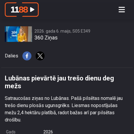
Lubānas pievārtē jau trešo dienu deg
mežs
2026. gada 6. maijs, S05 E349
360 Ziņas
Dalies
Lubānas pievārtē jau trešo dienu deg
mežs
Satraucošas ziņas no Lubānas. Pašā pilsētas nomalē jau
trešo dienu plosās ugunsgrēks. Liesmas nopostījušas
mežu 2,4 hektāru platībā, radot bažas arī par pilsētas
drošību.
Gads
2026