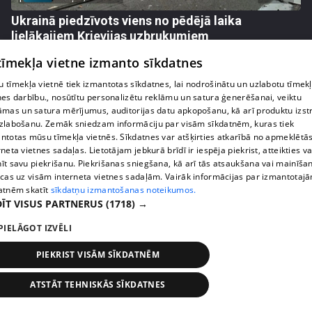
Ukrainā piedzīvots viens no pēdējā laika
lielākajiem Krievijas uzbrukumiem
409. epizode
 tīmekļa vietne izmanto sīkdatnes
 tīmekļa vietnē tiek izmantotas sīkdatnes, lai nodrošinātu un uzlabotu tīmek
nes darbību., nosūtītu personalizētu reklāmu un satura ģenerēšanai, veiktu
āmas un satura mērījumus, auditorijas datu apkopošanu, kā arī produktu izst
zlabošanu. Zemāk sniedzam informāciju par visām sīkdatnēm, kuras tiek
ntotas mūsu tīmekļa vietnēs. Sīkdatnes var atšķirties atkarībā no apmeklētā
rneta vietnes sadaļas. Lietotājam jebkurā brīdī ir iespēja piekrist, atteikties va
īt savu piekrišanu. Piekrišanas sniegšana, kā arī tās atsaukšana vai mainīša
ecas uz visām interneta vietnes sadaļām. Vairāk informācijas par izmantotaj
atnēm skatīt
sīkdatņu izmantošanas noteikumos.
ĪT VISUS PARTNERUS
(1718) →
PIELĀGOT IZVĒLI
pirms 1 nedēļas, 1 dienas
00:05:05
Melleņu zelta drudzis: kas nosaka iepirkuma
PIEKRIST VISĀM SĪKDATNĒM
cenu?
409. epizode
ATSTĀT TEHNISKĀS SĪKDATNES