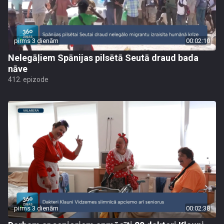
pirms 3 dienām
00:02:10
Nelegāļiem Spānijas pilsētā Seutā draud bada
nāve
412. epizode
pirms 3 dienām
00:02:38