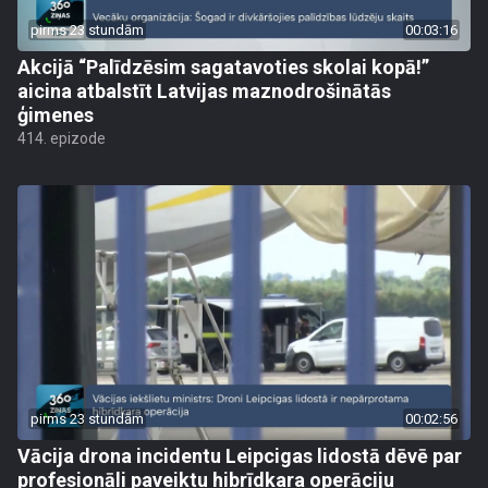
pirms 23 stundām
00:03:16
Akcijā “Palīdzēsim sagatavoties skolai kopā!”
aicina atbalstīt Latvijas maznodrošinātās
ģimenes
414. epizode
pirms 23 stundām
00:02:56
Vācija drona incidentu Leipcigas lidostā dēvē par
profesionāli paveiktu hibrīdkara operāciju