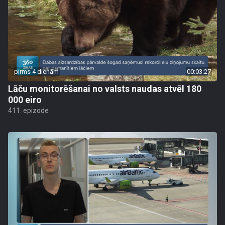
pirms 4 dienām
00:03:27
Lāču monitorēšanai no valsts naudas atvēl 180
000 eiro
411. epizode