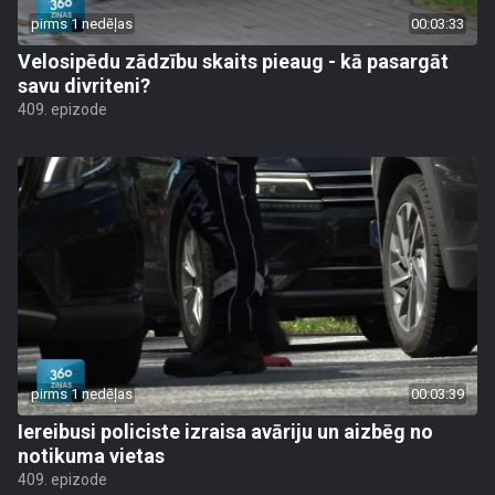
pirms 1 nedēļas
00:03:33
Velosipēdu zādzību skaits pieaug - kā pasargāt
savu divriteni?
409. epizode
pirms 1 nedēļas
00:03:39
Iereibusi policiste izraisa avāriju un aizbēg no
notikuma vietas
409. epizode