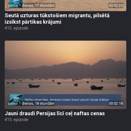
pirms 1 dienas, 17 stundām
00:02:25
Seutā uzturas tūkstošiem migrantu, pilsētā
izsīkst pārtikas krājumi
415. epizode
pirms 1 dienas, 18 stundām
00:02:18
Jauni draudi Persijas līcī ceļ naftas cenas
415. epizode