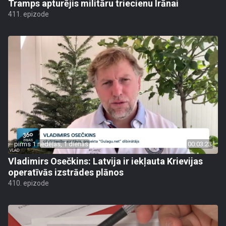
Tramps apturējis militāru triecienu Irānai
411. epizode
pirms 1 nedēļas, 1 dienas
00:03:23
Vladimirs Osečkins: Latvija ir iekļauta Krievijas
operatīvās izstrādes plānos
410. epizode