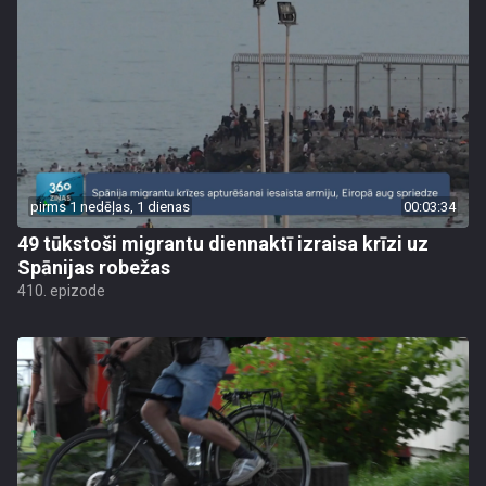
pirms 1 nedēļas, 1 dienas
00:03:34
49 tūkstoši migrantu diennaktī izraisa krīzi uz
Spānijas robežas
410. epizode