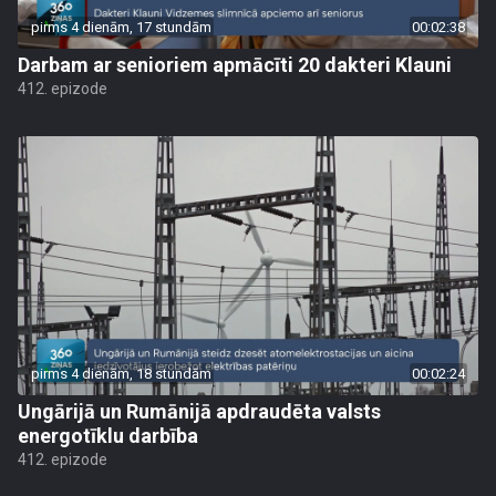
pirms 4 dienām, 17 stundām
00:02:38
Darbam ar senioriem apmācīti 20 dakteri Klauni
412. epizode
pirms 4 dienām, 18 stundām
00:02:24
Ungārijā un Rumānijā apdraudēta valsts
energotīklu darbība
412. epizode