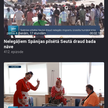
pirms 4 dienām, 17 stundām
00:02:10
Nelegāļiem Spānijas pilsētā Seutā draud bada
nāve
412. epizode