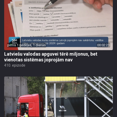
pirms 1 nedēļas, 1 dienas
00:02:21
Latviešu valodas apguvei tērē miljonus, bet
vienotas sistēmas joprojām nav
410. epizode