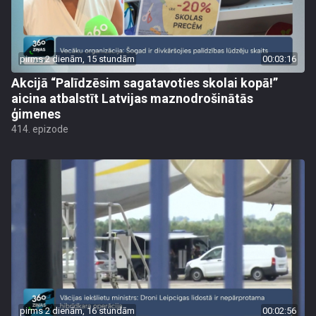
pirms 2 dienām, 15 stundām
00:03:16
Akcijā “Palīdzēsim sagatavoties skolai kopā!”
aicina atbalstīt Latvijas maznodrošinātās
ģimenes
414. epizode
pirms 2 dienām, 16 stundām
00:02:56