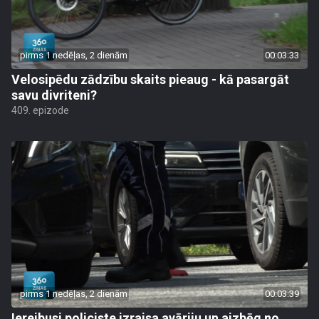
pirms 1 nedēļas, 2 dienām
00:03:33
Velosipēdu zādzību skaits pieaug - kā pasargāt
savu divriteni?
409. epizode
pirms 1 nedēļas, 2 dienām
00:03:39
Iereibusi policiste izraisa avāriju un aizbēg no