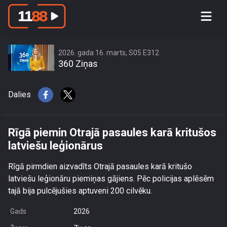
Rīgā piemin Otrajā pasaules karā
kritušos latviešu leģionārus
2026. gada 16. marts, S05 E312
360 Ziņas
Dalies
Rīgā piemin Otrajā pasaules karā kritušos
latviešu leģionārus
Rīgā pirmdien aizvadīts Otrajā pasaules karā kritušo
latviešu leģionāru piemiņas gājiens. Pēc policijas aplēsēm
tajā bija pulcējušies aptuveni 200 cilvēku.
Gads
2026