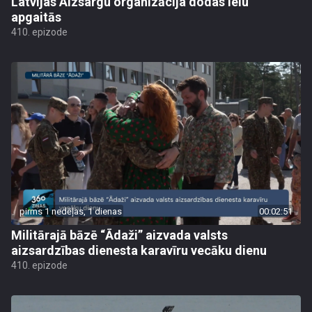
Latvijas Aizsargu organizācija dodas ielu
apgaitās
410. epizode
pirms 1 nedēļas, 1 dienas
00:02:51
Militārajā bāzē “Ādaži” aizvada valsts
aizsardzības dienesta karavīru vecāku dienu
410. epizode