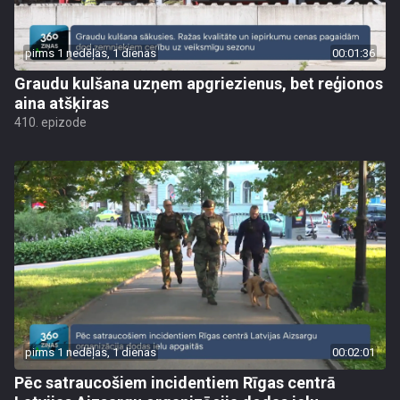
pirms 1 nedēļas, 1 dienas
00:01:36
Graudu kulšana uzņem apgriezienus, bet reģionos
aina atšķiras
410. epizode
pirms 1 nedēļas, 1 dienas
00:02:01
Pēc satraucošiem incidentiem Rīgas centrā