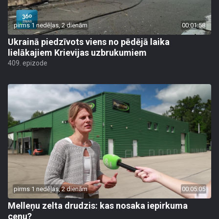
pirms 1 nedēļas, 2 dienām
00:01:58
Ukrainā piedzīvots viens no pēdējā laika
lielākajiem Krievijas uzbrukumiem
409. epizode
pirms 1 nedēļas, 2 dienām
00:05:05
Melleņu zelta drudzis: kas nosaka iepirkuma
cenu?