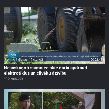
pirms 1 dienas, 17 stundām
00:02:47
Nesaskaņoti saimnieciskie darbi apdraud
elektrotīklus un cilvēku dzīvību
415. epizode