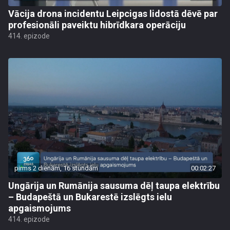
Vācija drona incidentu Leipcigas lidostā dēvē par
profesionāli paveiktu hibrīdkara operāciju
414. epizode
pirms 2 dienām, 16 stundām
00:02:27
Ungārija un Rumānija sausuma dēļ taupa elektrību
– Budapeštā un Bukarestē izslēgts ielu
apgaismojums
414. epizode