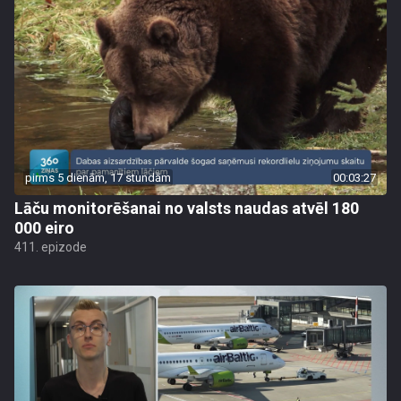
pirms 5 dienām, 17 stundām
00:03:27
Lāču monitorēšanai no valsts naudas atvēl 180
000 eiro
411. epizode