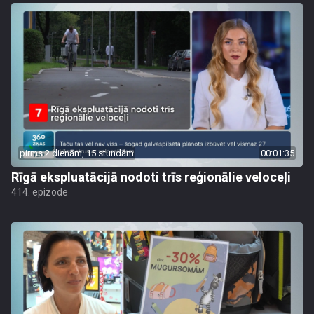
pirms 2 dienām, 15 stundām
00:01:35
Rīgā ekspluatācijā nodoti trīs reģionālie veloceļi
414. epizode