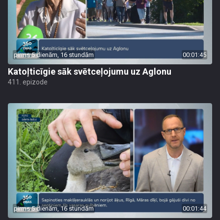
pirms 5 dienām, 16 stundām
00:01:45
Katoļticīgie sāk svētceļojumu uz Aglonu
411. epizode
pirms 5 dienām, 16 stundām
00:01:44