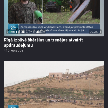
pirms 1 dienas, 17 stundām
00:02:11
Rīgā izbūvē šķēršļus un trenējas atvairīt
apdraudējumu
415. epizode