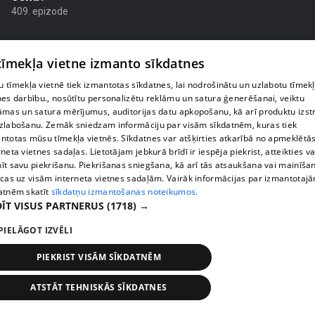
409. epizode
 tīmekļa vietne izmanto sīkdatnes
 tīmekļa vietnē tiek izmantotas sīkdatnes, lai nodrošinātu un uzlabotu tīmek
nes darbību., nosūtītu personalizētu reklāmu un satura ģenerēšanai, veiktu
āmas un satura mērījumus, auditorijas datu apkopošanu, kā arī produktu izst
zlabošanu. Zemāk sniedzam informāciju par visām sīkdatnēm, kuras tiek
ntotas mūsu tīmekļa vietnēs. Sīkdatnes var atšķirties atkarībā no apmeklētā
rneta vietnes sadaļas. Lietotājam jebkurā brīdī ir iespēja piekrist, atteikties va
īt savu piekrišanu. Piekrišanas sniegšana, kā arī tās atsaukšana vai mainīša
ecas uz visām interneta vietnes sadaļām. Vairāk informācijas par izmantotaj
atnēm skatīt
sīkdatņu izmantošanas noteikumos.
pirms 1 nedēļas, 2 dienām
00:02:49
ĪT VISUS PARTNERUS
(1718) →
Ogas un sēnes šogad dārgākas, bet uzpirkšanas
PIELĀGOT IZVĒLI
punktos to krietni mazāk
409. epizode
PIEKRIST VISĀM SĪKDATNĒM
ATSTĀT TEHNISKĀS SĪKDATNES