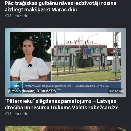
Pēc traģiskas gulbēnu nāves iedzīvotāji rosina
aizliegt makšķerēt Māras dīķī
411. epizode
pirms 5 dienām, 16 stundām
00:02:44
"Pāternieku" slēgšanas pamatojums – Latvijas
drošība un resursu trūkums Valsts robežsardzē
411. epizode