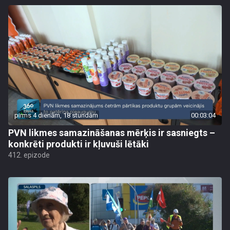
pirms 4 dienām, 18 stundām
00:03:04
PVN likmes samazināšanas mērķis ir sasniegts –
konkrēti produkti ir kļuvuši lētāki
412. epizode