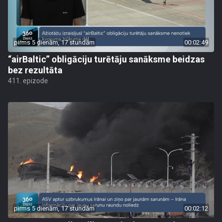
pirms 5 dienām, 17 stundām
00:02:49
“airBaltic” obligāciju turētāju sanāksme beidzas
bez rezultāta
411. epizode
pirms 5 dienām, 17 stundām
00:02:12