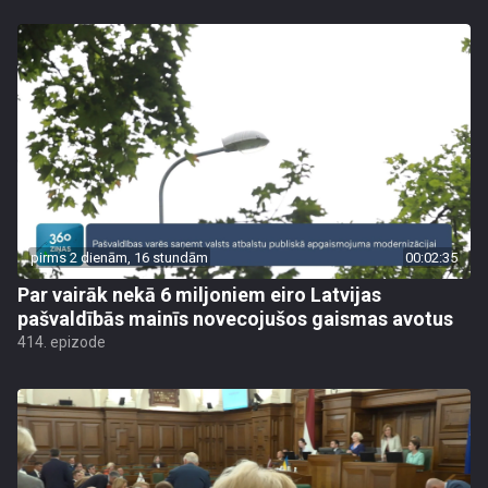
pirms 2 dienām, 16 stundām
00:02:35
Par vairāk nekā 6 miljoniem eiro Latvijas
pašvaldībās mainīs novecojušos gaismas avotus
414. epizode