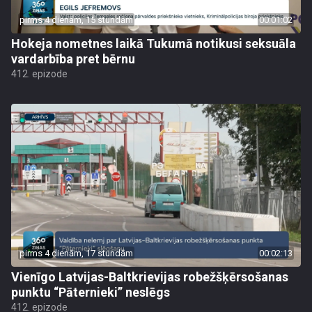
pirms 4 dienām, 15 stundām
00:01:02
Hokeja nometnes laikā Tukumā notikusi seksuāla
vardarbība pret bērnu
412. epizode
pirms 4 dienām, 17 stundām
00:02:13
Vienīgo Latvijas-Baltkrievijas robežšķērsošanas
punktu “Pāternieki” neslēgs
412. epizode