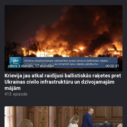
pirms 3 dienām, 17 stundām
00:02:31
Krievija jau atkal raidījusi ballistiskās raķetes pret
Ukrainas civilo infrastruktūru un dzīvojamajām
mājām
413. epizode