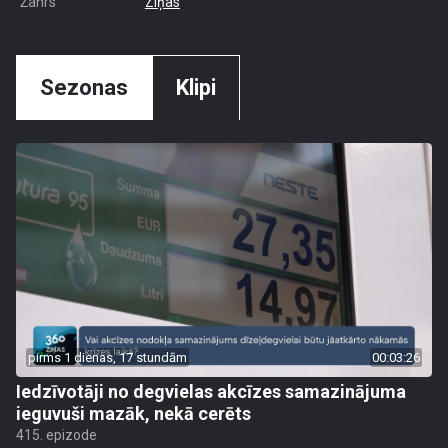
Žanrs
Ziņas
Sezonas
Klipi
pirms 1 dienas, 17 stundām
00:03:26
Iedzīvotāji no degvielas akcīzes samazinājuma
ieguvuši mazāk, nekā cerēts
415. epizode