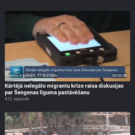
pirms 4 dienām, 17 stundām
00:03:08
Kārtējā nelegālo migrantu krīze raisa diskusijas
par Šengenas līguma pastāvēšanu
412. epizode