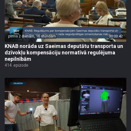
pirms 2 dienām, 16 stundām
00:03:42
KNAB norāda uz Saeimas deputātu transporta un
dzīvokļu kompensāciju normatīvā regulējuma
nepilnībām
414. epizode