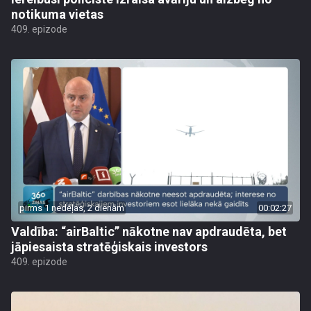
notikuma vietas
409. epizode
pirms 1 nedēļas, 2 dienām
00:02:27
Valdība: “airBaltic” nākotne nav apdraudēta, bet
jāpiesaista stratēģiskais investors
409. epizode