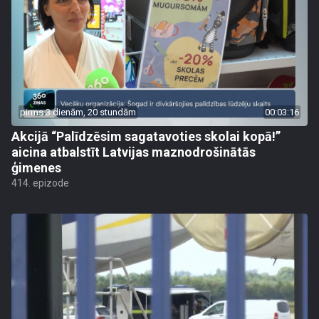
pirms 3 dienām, 20 stundām
00:03:16
Akcijā “Palīdzēsim sagatavoties skolai kopā!”
aicina atbalstīt Latvijas maznodrošinātās
ģimenes
414. epizode