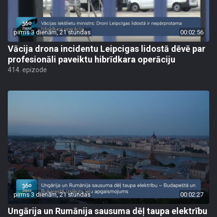
pirms 3 dienām, 21 stundas
00:02:56
Vācija drona incidentu Leipcigas lidostā dēvē par
profesionāli paveiktu hibrīdkara operāciju
414. epizode
pirms 3 dienām, 21 stundas
00:02:27
Ungārija un Rumānija sausuma dēļ taupa elektrību