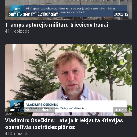
pirms 6 dienām, 22 stundām
00:02:12
Tramps apturējis militāru triecienu Irānai
411. epizode
pirms 1 nedēļas, 2 dienām
00:03:23
Vladimirs Osečkins: Latvija ir iekļauta Krievijas
operatīvās izstrādes plānos
410. epizode