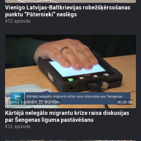
Vienīgo Latvijas-Baltkrievijas robežšķērsošanas
punktu “Pāternieki” neslēgs
412. epizode
pirms 5 dienām, 22 stundām
00:03:08
Kārtējā nelegālo migrantu krīze raisa diskusijas
par Šengenas līguma pastāvēšanu
412. epizode