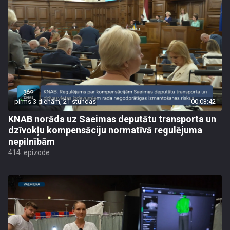
pirms 3 dienām, 21 stundas
00:03:42
KNAB norāda uz Saeimas deputātu transporta un
dzīvokļu kompensāciju normatīvā regulējuma
nepilnībām
414. epizode