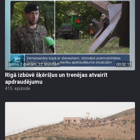
pirms 2 dienām, 22 stundām
00:02:11
Rīgā izbūvē šķēršļus un trenējas atvairīt
apdraudējumu
415. epizode