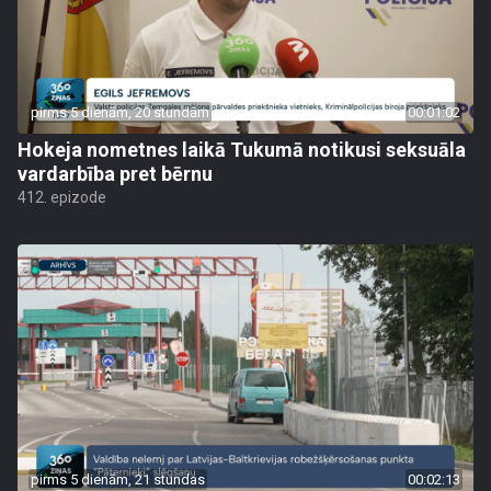
pirms 5 dienām, 20 stundām
00:01:02
Hokeja nometnes laikā Tukumā notikusi seksuāla
vardarbība pret bērnu
412. epizode
pirms 5 dienām, 21 stundas
00:02:13