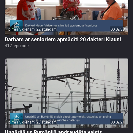
pirms 5 dienām, 22 stundām
00:02:38
Darbam ar senioriem apmācīti 20 dakteri Klauni
412. epizode
pirms 5 dienām, 23 stundām
00:02:24
Ungārijā un Rumānijā apdraudēta valsts