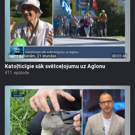
pirms 6 dienām, 21 stundas
00:01:45
Katoļticīgie sāk svētceļojumu uz Aglonu
411. epizode