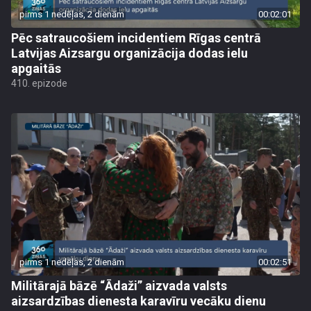
pirms 1 nedēļas, 2 dienām
00:02:01
Pēc satraucošiem incidentiem Rīgas centrā
Latvijas Aizsargu organizācija dodas ielu
apgaitās
410. epizode
pirms 1 nedēļas, 2 dienām
00:02:51
Militārajā bāzē “Ādaži” aizvada valsts
aizsardzības dienesta karavīru vecāku dienu