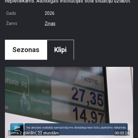
nepietiekams. Atbildīgās institūcijas sola situāciju uzlabot.
Gads
2026
Žanrs
Ziņas
Sezonas
Klipi
pirms 2 dienām, 22 stundām
00:03:26