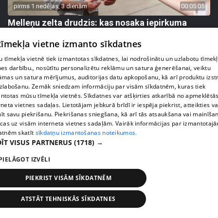
pirms 1 nedēļas, 3 dienām
00:05:05
Melleņu zelta drudzis: kas nosaka iepirkuma
cenu?
 tīmekļa vietne izmanto sīkdatnes
409. epizode
 tīmekļa vietnē tiek izmantotas sīkdatnes, lai nodrošinātu un uzlabotu tīmek
nes darbību., nosūtītu personalizētu reklāmu un satura ģenerēšanai, veiktu
āmas un satura mērījumus, auditorijas datu apkopošanu, kā arī produktu izst
zlabošanu. Zemāk sniedzam informāciju par visām sīkdatnēm, kuras tiek
ntotas mūsu tīmekļa vietnēs. Sīkdatnes var atšķirties atkarībā no apmeklētā
rneta vietnes sadaļas. Lietotājam jebkurā brīdī ir iespēja piekrist, atteikties va
īt savu piekrišanu. Piekrišanas sniegšana, kā arī tās atsaukšana vai mainīša
ecas uz visām interneta vietnes sadaļām. Vairāk informācijas par izmantotaj
atnēm skatīt
sīkdatņu izmantošanas noteikumos.
ĪT VISUS PARTNERUS
(1718) →
PIELĀGOT IZVĒLI
pirms 1 nedēļas, 3 dienām
00:02:49
PIEKRIST VISĀM SĪKDATNĒM
Ogas un sēnes šogad dārgākas, bet uzpirkšanas
punktos to krietni mazāk
ATSTĀT TEHNISKĀS SĪKDATNES
409. epizode