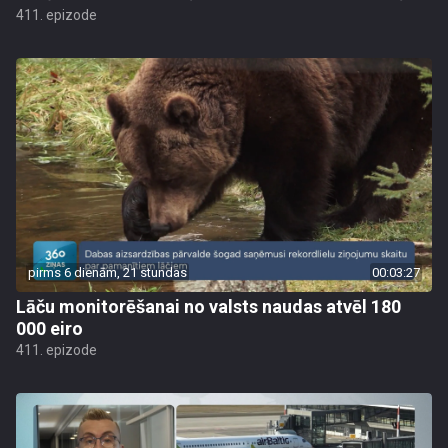
411. epizode
pirms 6 dienām, 21 stundas
00:03:27
Lāču monitorēšanai no valsts naudas atvēl 180
000 eiro
411. epizode