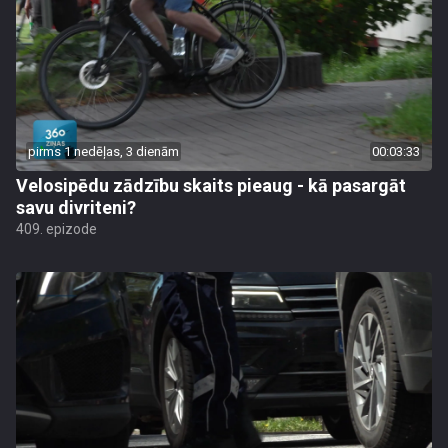
pirms 1 nedēļas, 3 dienām
00:03:33
Velosipēdu zādzību skaits pieaug - kā pasargāt
savu divriteni?
409. epizode