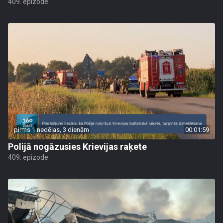
409. epizode
pirms 1 nedēļas, 3 dienām
00:01:59
Polijā nogāzusies Krievijas raķete
409. epizode