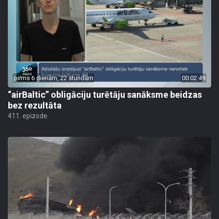
pirms 6 dienām, 22 stundām
00:02:49
“airBaltic” obligāciju turētāju sanāksme beidzas
bez rezultāta
411. epizode