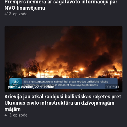
Premjers nemierā ar sagatavoto informāciju par
NVO finansējumu
413. epizode
pirms 4 dienām, 22 stundām
00:02:31
Krievija jau atkal raidījusi ballistiskās raķetes pret
Ukrainas civilo infrastruktūru un dzīvojamajām
mājām
413. epizode