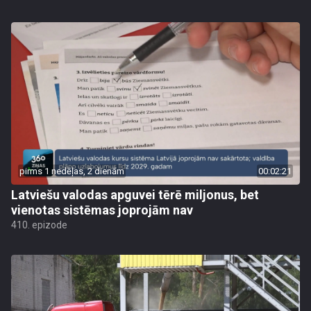
pirms 1 nedēļas, 2 dienām
00:02:21
Latviešu valodas apguvei tērē miljonus, bet
vienotas sistēmas joprojām nav
410. epizode