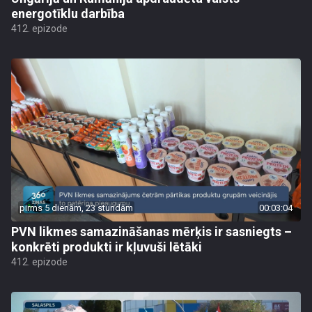
energotīklu darbība
412. epizode
pirms 5 dienām, 23 stundām
00:03:04
PVN likmes samazināšanas mērķis ir sasniegts –
konkrēti produkti ir kļuvuši lētāki
412. epizode