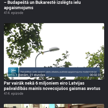
– Budapeštā un Bukarestē izslēgts ielu
apgaismojums
414. epizode
pirms 3 dienām, 21 stundas
00:02:35
Par vairāk nekā 6 miljoniem eiro Latvijas
pašvaldībās mainīs novecojušos gaismas avotus
414. epizode