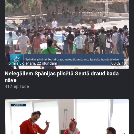
pirms 5 dienām, 22 stundām
00:02:10
Nelegāļiem Spānijas pilsētā Seutā draud bada
nāve
412. epizode