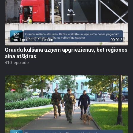
pirms 1 nedēļas, 2 dienām
00:01:36
Graudu kulšana uzņem apgriezienus, bet reģionos
aina atšķiras
410. epizode