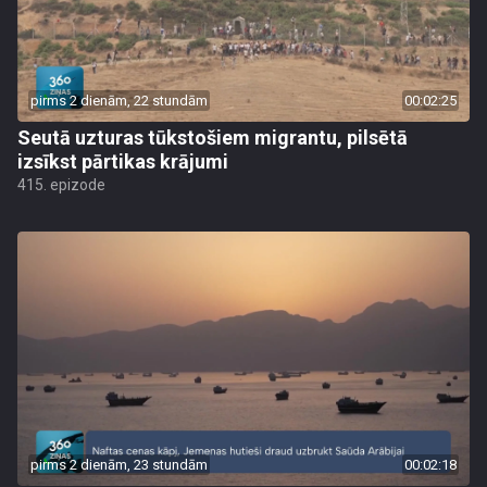
pirms 2 dienām, 22 stundām
00:02:25
Seutā uzturas tūkstošiem migrantu, pilsētā
izsīkst pārtikas krājumi
415. epizode
pirms 2 dienām, 23 stundām
00:02:18