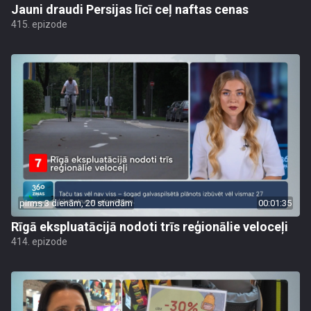
Jauni draudi Persijas līcī ceļ naftas cenas
415. epizode
pirms 3 dienām, 20 stundām
00:01:35
Rīgā ekspluatācijā nodoti trīs reģionālie veloceļi
414. epizode