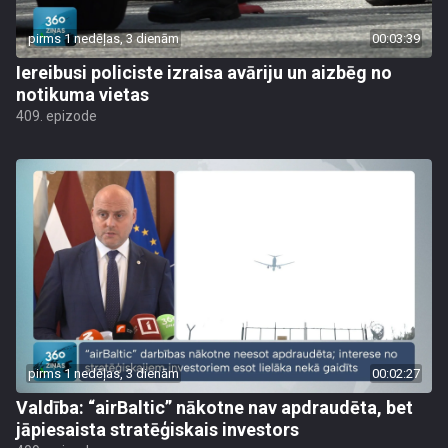
pirms 1 nedēļas, 3 dienām
00:03:39
Iereibusi policiste izraisa avāriju un aizbēg no
notikuma vietas
409. epizode
pirms 1 nedēļas, 3 dienām
00:02:27
Valdība: “airBaltic” nākotne nav apdraudēta, bet
jāpiesaista stratēģiskais investors