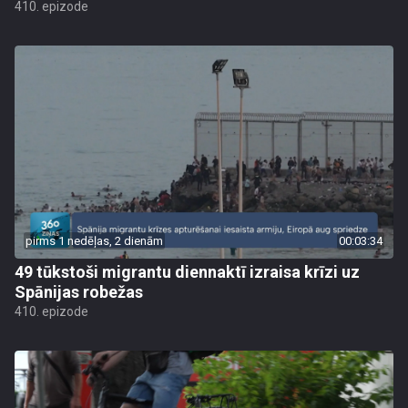
410. epizode
pirms 1 nedēļas, 2 dienām
00:03:34
49 tūkstoši migrantu diennaktī izraisa krīzi uz
Spānijas robežas
410. epizode