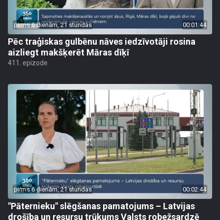
pirms 6 dienām, 21 stundas
00:01:44
Pēc traģiskas gulbēnu nāves iedzīvotāji rosina
aizliegt makšķerēt Māras dīķī
411. epizode
pirms 6 dienām, 21 stundas
00:02:44
"Pāternieku" slēgšanas pamatojums – Latvijas
drošība un resursu trūkums Valsts robežsardzē