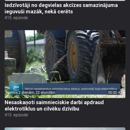
Iedzīvotāji no degvielas akcīzes samazinājuma
ieguvuši mazāk, nekā cerēts
415. epizode
pirms 2 dienām, 22 stundām
00:02:47
Nesaskaņoti saimnieciskie darbi apdraud
elektrotīklus un cilvēku dzīvību
415. epizode