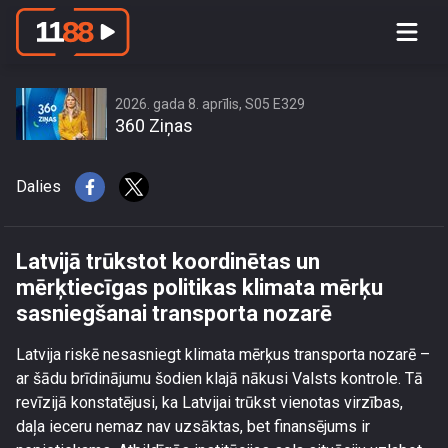
Latvijā trūkstot koordinētas un
mērķtiecīgas politikas klimata mērķu
sasniegšanai transporta nozarē
2026. gada 8. aprīlis, S05 E329
360 Ziņas
Dalies
Latvijā trūkstot koordinētas un
mērķtiecīgas politikas klimata mērķu
sasniegšanai transporta nozarē
Latvija riskē nesasniegt klimata mērķus transporta nozarē –
ar šādu brīdinājumu šodien klajā nākusi Valsts kontrole. Tā
revīzijā konstatējusi, ka Latvijai trūkst vienotas virzības,
daļa ieceru nemaz nav uzsāktas, bet finansējums ir