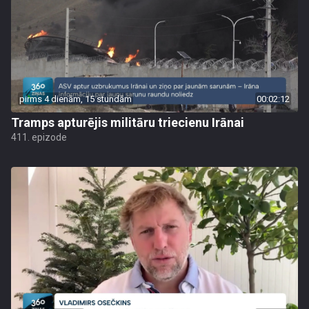
pirms 4 dienām, 15 stundām
00:02:12
Tramps apturējis militāru triecienu Irānai
411. epizode