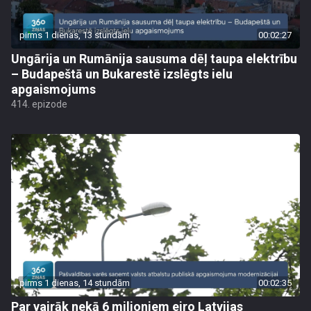
pirms 1 dienas, 13 stundām
00:02:27
Ungārija un Rumānija sausuma dēļ taupa elektrību
– Budapeštā un Bukarestē izslēgts ielu
apgaismojums
414. epizode
pirms 1 dienas, 14 stundām
00:02:35
Par vairāk nekā 6 miljoniem eiro Latvijas