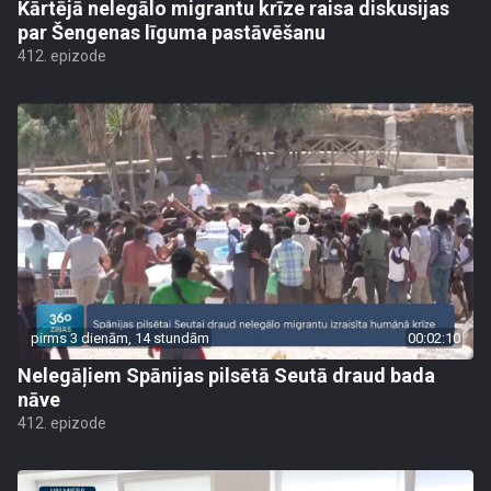
Kārtējā nelegālo migrantu krīze raisa diskusijas
par Šengenas līguma pastāvēšanu
412. epizode
pirms 3 dienām, 14 stundām
00:02:10
Nelegāļiem Spānijas pilsētā Seutā draud bada
nāve
412. epizode