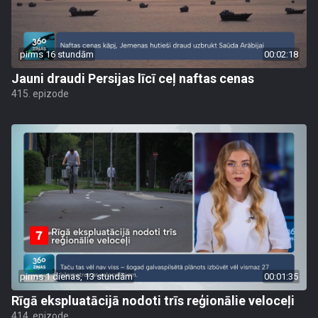
pirms 16 stundām
00:02:18
Jauni draudi Persijas līcī ceļ naftas cenas
415. epizode
pirms 1 dienas, 13 stundām
00:01:35
Rīgā ekspluatācijā nodoti trīs reģionālie veloceļi
414. epizode