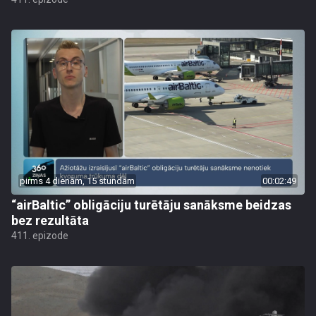
pirms 4 dienām, 15 stundām
00:02:49
“airBaltic” obligāciju turētāju sanāksme beidzas
bez rezultāta
411. epizode