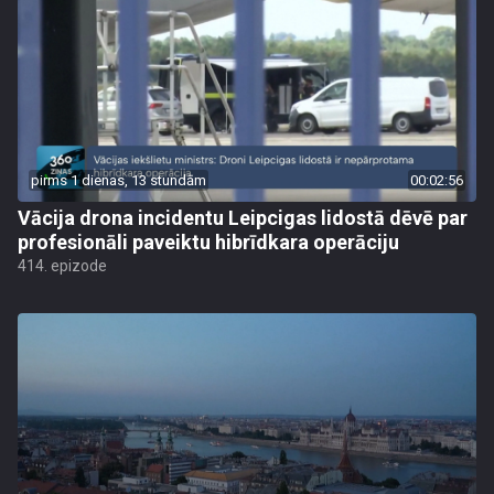
pirms 1 dienas, 13 stundām
00:02:56
Vācija drona incidentu Leipcigas lidostā dēvē par
profesionāli paveiktu hibrīdkara operāciju
414. epizode