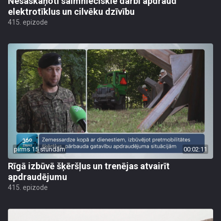
Nesaskaņoti saimnieciskie darbi apdraud
elektrotīklus un cilvēku dzīvību
415. epizode
pirms 15 stundām
00:02:11
Rīgā izbūvē šķēršļus un trenējas atvairīt
apdraudējumu
415. epizode