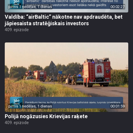
pirms 1 nedēļas, 1 dienas
00:02:27
Valdība: “airBaltic” nākotne nav apdraudēta, bet
jāpiesaista stratēģiskais investors
409. epizode
pirms 1 nedēļas, 1 dienas
00:01:59
Polijā nogāzusies Krievijas raķete
409. epizode