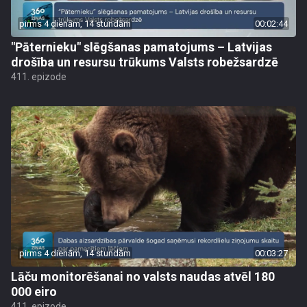
pirms 4 dienām, 14 stundām
00:02:44
"Pāternieku" slēgšanas pamatojums – Latvijas
drošība un resursu trūkums Valsts robežsardzē
411. epizode
pirms 4 dienām, 14 stundām
00:03:27
Lāču monitorēšanai no valsts naudas atvēl 180
000 eiro
411. epizode