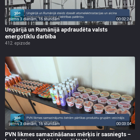
pirms 3 dienām, 16 stundām
00:02:24
Ungārijā un Rumānijā apdraudēta valsts
energotīklu darbība
412. epizode
pirms 3 dienām, 16 stundām
00:03:04
PVN likmes samazināšanas mērķis ir sasniegts –