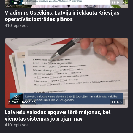
pirms 1 nedēļas
00:03:23
Vladimirs Osečkins: Latvija ir iekļauta Krievijas
operatīvās izstrādes plānos
410. epizode
pirms 1 nedēļas
00:02:21
Latviešu valodas apguvei tērē miljonus, bet
vienotas sistēmas joprojām nav
410. epizode