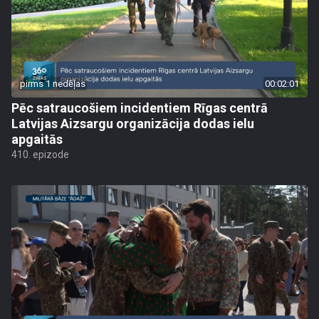
pirms 1 nedēļas
00:02:01
Pēc satraucošiem incidentiem Rīgas centrā
Latvijas Aizsargu organizācija dodas ielu
apgaitās
410. epizode