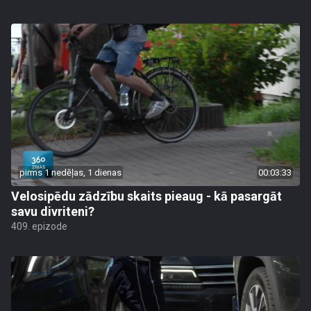
pirms 1 nedēļas, 1 dienas
00:03:33
Velosipēdu zādzību skaits pieaug - kā pasargāt
savu divriteni?
409. epizode