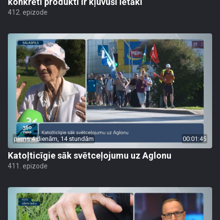
konkrēti produkti ir kļuvuši lētāki
412. epizode
pirms 4 dienām, 14 stundām
00:01:45
Katoļticīgie sāk svētceļojumu uz Aglonu
411. epizode