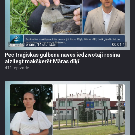
pirms 4 dienām, 14 stundām
00:01:44
Pēc traģiskas gulbēnu nāves iedzīvotāji rosina
aizliegt makšķerēt Māras dīķī
411. epizode