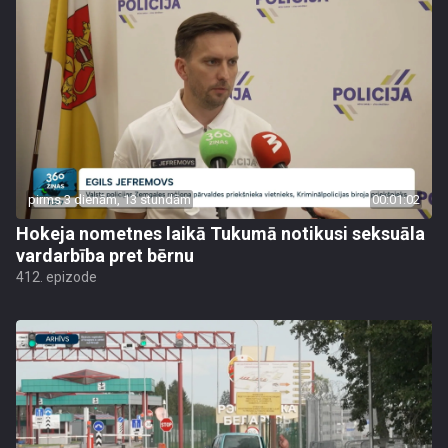
pirms 3 dienām, 13 stundām
00:01:02
Hokeja nometnes laikā Tukumā notikusi seksuāla
vardarbība pret bērnu
412. epizode