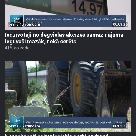
pirms 15 stundām
00:03:26
Iedzīvotāji no degvielas akcīzes samazinājuma
ieguvuši mazāk, nekā cerēts
415. epizode
pirms 15 stundām
00:02:47