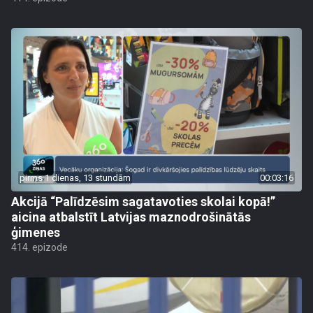
pirms 1 dienas, 13 stundām
00:03:16
Akcijā “Palīdzēsim sagatavoties skolai kopā!”
aicina atbalstīt Latvijas maznodrošinātās
ģimenes
414. epizode