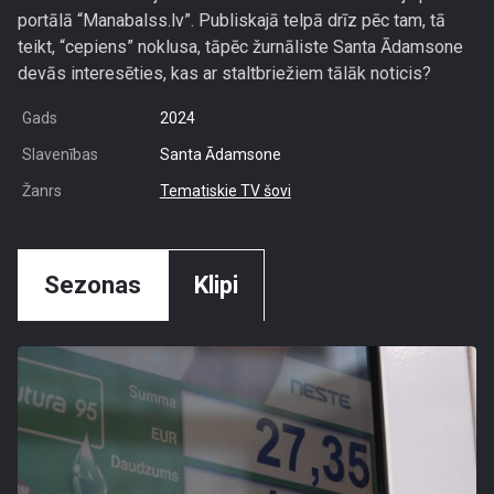
portālā “Manabalss.lv”. Publiskajā telpā drīz pēc tam, tā
teikt, “cepiens” noklusa, tāpēc žurnāliste Santa Ādamsone
devās interesēties, kas ar staltbriežiem tālāk noticis?
Gads
2024
Slavenības
Santa Ādamsone
Žanrs
Tematiskie TV šovi
Sezonas
Klipi