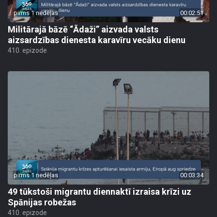
pirms 1 nedēļas
00:02:51
Militārajā bāzē “Ādaži” aizvada valsts
aizsardzības dienesta karavīru vecāku dienu
410. epizode
pirms 1 nedēļas
00:03:34
49 tūkstoši migrantu diennaktī izraisa krīzi uz
Spānijas robežas
410. epizode