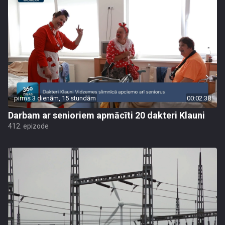
pirms 3 dienām, 15 stundām
00:02:38
Darbam ar senioriem apmācīti 20 dakteri Klauni
412. epizode