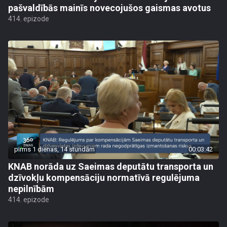
pašvaldībās mainīs novecojušos gaismas avotus
414. epizode
pirms 1 dienas, 14 stundām
00:03:42
KNAB norāda uz Saeimas deputātu transporta un
dzīvokļu kompensāciju normatīvā regulējuma
nepilnībām
414. epizode