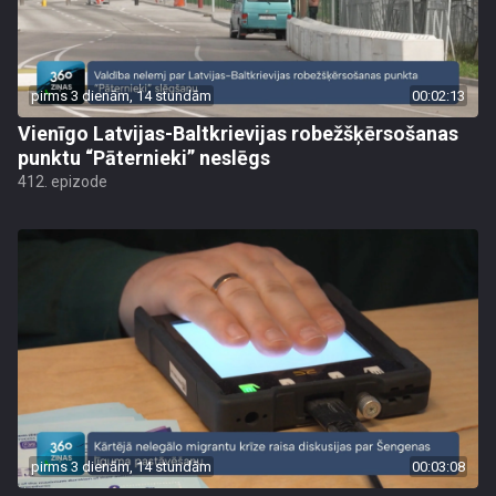
pirms 3 dienām, 14 stundām
00:02:13
Vienīgo Latvijas-Baltkrievijas robežšķērsošanas
punktu “Pāternieki” neslēgs
412. epizode
pirms 3 dienām, 14 stundām
00:03:08