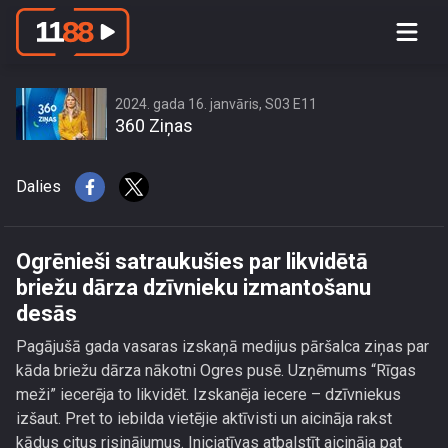
Ogrēnieši satraukušies par likvidētā
briežu dārza dzīvnieku izmantošanu
desās
2024. gada 16. janvāris, S03 E11
360 Ziņas
Dalies
Ogrēnieši satraukušies par likvidētā
briežu dārza dzīvnieku izmantošanu
desās
Pagājušā gada vasaras izskaņā medijus pāršalca ziņas par
kāda briežu dārza nākotni Ogres pusē. Uzņēmums “Rīgas
meži” iecerēja to likvidēt. Izskanēja iecere – dzīvniekus
izšaut. Pret to iebilda vietējie aktīvisti un aicināja rakst
kādus citus risinājumus. Iniciatīvas atbalstīt aicināja pat