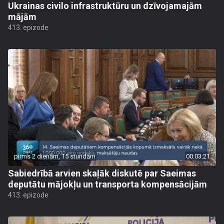
Ukrainas civilo infrastruktūru un dzīvojamajām
mājām
413. epizode
pirms 2 dienām, 15 stundām
00:03:21
Sabiedrībā arvien skaļāk diskutē par Saeimas
deputātu mājokļu un transporta kompensācijām
413. epizode