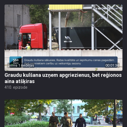
pirms 1 nedēļas
00:01:36
Graudu kulšana uzņem apgriezienus, bet reģionos
aina atšķiras
410. epizode