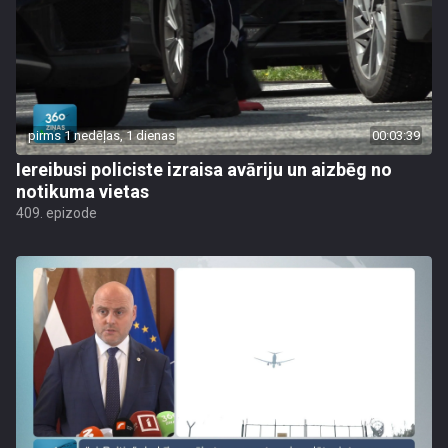
pirms 1 nedēļas, 1 dienas
00:03:39
Iereibusi policiste izraisa avāriju un aizbēg no
notikuma vietas
409. epizode