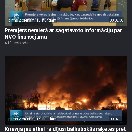
pirms 2 dienām, 15 stundām
00:02:03
Premjers nemierā ar sagatavoto informāciju par
NVO finansējumu
413. epizode
pirms 2 dienām, 15 stundām
00:02:31
Krievija jau atkal raidījusi ballistiskās raķetes pret