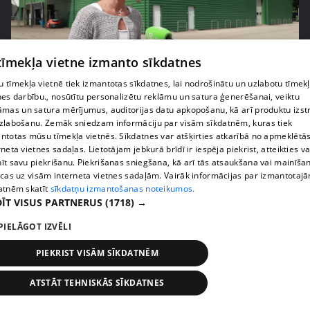
 tīmekļa vietne izmanto sīkdatnes
pirms 1 nedēļas, 1 dienas
00:05:05
 tīmekļa vietnē tiek izmantotas sīkdatnes, lai nodrošinātu un uzlabotu tīmek
nes darbību., nosūtītu personalizētu reklāmu un satura ģenerēšanai, veiktu
Melleņu zelta drudzis: kas nosaka iepirkuma
āmas un satura mērījumus, auditorijas datu apkopošanu, kā arī produktu izst
cenu?
zlabošanu. Zemāk sniedzam informāciju par visām sīkdatnēm, kuras tiek
409. epizode
ntotas mūsu tīmekļa vietnēs. Sīkdatnes var atšķirties atkarībā no apmeklētā
rneta vietnes sadaļas. Lietotājam jebkurā brīdī ir iespēja piekrist, atteikties va
īt savu piekrišanu. Piekrišanas sniegšana, kā arī tās atsaukšana vai mainīša
ecas uz visām interneta vietnes sadaļām. Vairāk informācijas par izmantotaj
atnēm skatīt
sīkdatņu izmantošanas noteikumos.
ĪT VISUS PARTNERUS
(1718) →
PIELĀGOT IZVĒLI
PIEKRIST VISĀM SĪKDATNĒM
ATSTĀT TEHNISKĀS SĪKDATNES
pirms 1 nedēļas, 1 dienas
00:02:49