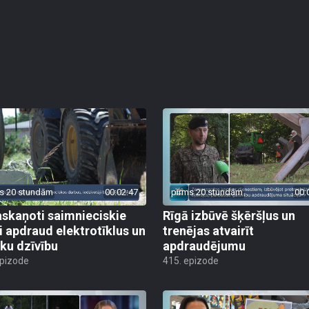
s 20 stundām
00:02:47
pirms 20 stundām
00:
skaņoti saimnieciskie
Rīgā izbūvē šķēršļus un
i apdraud elektrotīklus un
trenējas atvairīt
ēku dzīvību
apdraudējumu
epizode
415. epizode