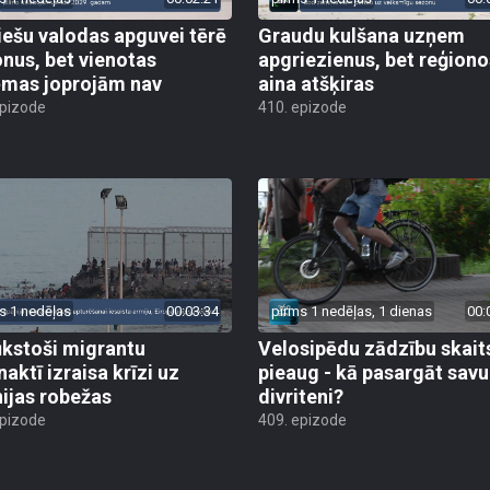
iešu valodas apguvei tērē
Graudu kulšana uzņem
onus, bet vienotas
apgriezienus, bet reģiono
ēmas joprojām nav
aina atšķiras
epizode
410. epizode
s 1 nedēļas
00:03:34
pirms 1 nedēļas, 1 dienas
00:
ūkstoši migrantu
Velosipēdu zādzību skait
naktī izraisa krīzi uz
pieaug - kā pasargāt savu
ijas robežas
divriteni?
epizode
409. epizode