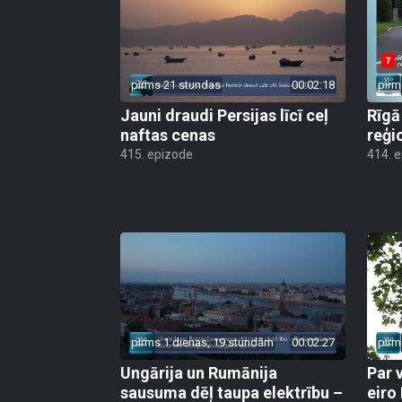
pirms 21 stundas
00:02:18
pirm
Jauni draudi Persijas līcī ceļ
Rīgā
naftas cenas
reģi
415. epizode
414. 
pirms 1 dienas, 19 stundām
00:02:27
pirm
Ungārija un Rumānija
Par 
sausuma dēļ taupa elektrību –
eiro