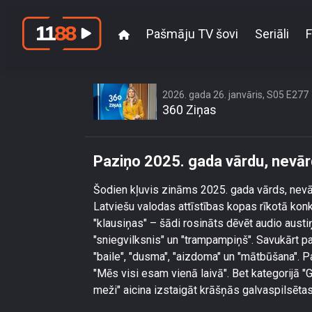
Pašmāju TV šovi
Seriāli
F
Paziņo 2
2026. gada 26. janvāris, S05 E277
360 Ziņas
Paziņo 2025. gada vārdu, nevār
Šodien kļuvis zināms 2025. gada vārds, nevār
Latviešu valodas attīstības kopas rīkotā konk
"klausiņas" – šādi rosināts dēvēt audio austi
"sniegvilksnis" un "trampampiņš". Savukārt pa
"baile", "dusma", "aizdoma" un "mātbūšana". P
"Mēs visi esam vienā laivā". Bet kategorijā "
meži" aicina izstaigāt krāšņās galvaspilsēta