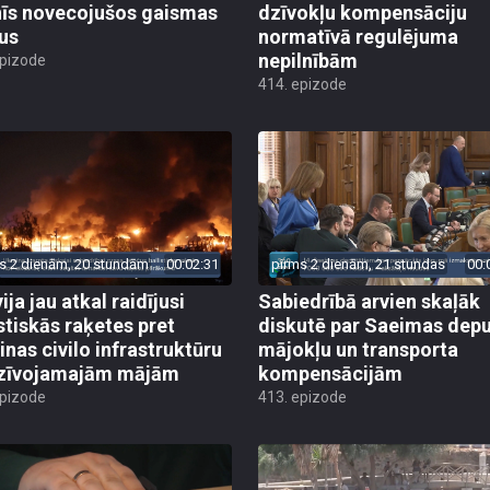
īs novecojušos gaismas
dzīvokļu kompensāciju
us
normatīvā regulējuma
nepilnībām
epizode
414. epizode
s 2 dienām, 20 stundām
00:02:31
pirms 2 dienām, 21 stundas
00:
ija jau atkal raidījusi
Sabiedrībā arvien skaļāk
istiskās raķetes pret
diskutē par Saeimas dep
inas civilo infrastruktūru
mājokļu un transporta
zīvojamajām mājām
kompensācijām
epizode
413. epizode