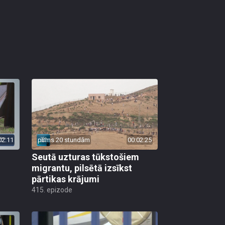
02:11
pirms 20 stundām
00:02:25
Seutā uzturas tūkstošiem
migrantu, pilsētā izsīkst
pārtikas krājumi
415. epizode