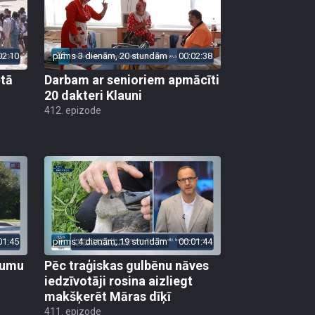
02:10
pirms 3 dienām, 20 stundām
00:02:38
ētā
Darbam ar senioriem apmācīti
20 dakteri Klauni
412. epizode
01:45
pirms 4 dienām, 19 stundām
00:01:44
ojumu
Pēc traģiskas gulbēnu nāves
iedzīvotāji rosina aizliegt
makšķerēt Māras dīķī
411. epizode