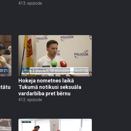
413. epizode
03:21
pirms 3 dienām, 18 stundām
00:01:02
Hokeja nometnes laikā
utātu
Tukumā notikusi seksuāla
vardarbība pret bērnu
412. epizode