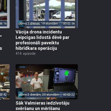
03:16
pirms 1 dienas, 19 stundām
00:02:56
Vācija drona incidentu
”
Leipcigas lidostā dēvē par
profesionāli paveiktu
s
hibrīdkara operāciju
414. epizode
03:42
pirms 2 dienām, 20 stundām
00:02:22
Sāk Valmieras iedzīvotāju
svēršanu un mērīšanu