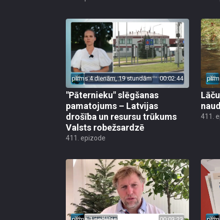
pirms 4 dienām, 19 stundām
00:02:44
pirm
"Pāternieku" slēgšanas
Lāču
pamatojums – Latvijas
naud
drošība un resursu trūkums
411. 
Valsts robežsardzē
411. epizode
pirms 1 nedēļas
00:03:23
pirm