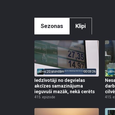
Sezonas
Klipi
pirms 20 stundām
00:03:26
pirm
Iedzīvotāji no degvielas
Nesa
akcīzes samazinājuma
darb
ieguvuši mazāk, nekā cerēts
cilv
415. epizode
415. 