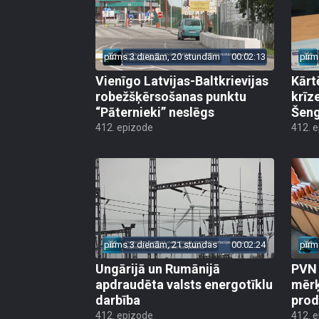
pirms 3 dienām, 20 stundām
00:02:13
pirm
Vienīgo Latvijas-Baltkrievijas
Kārt
robežšķērsošanas punktu
krīz
“Pāternieki” neslēgs
Šeng
412. epizode
412. 
pirms 3 dienām, 21 stundas
00:02:24
pirm
Ungārijā un Rumānijā
PVN 
apdraudēta valsts energotīklu
mērķ
darbība
produ
412. epizode
412. 