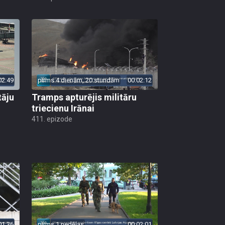
02:49
pirms 4 dienām, 20 stundām
00:02:12
tāju
Tramps apturējis militāru
triecienu Irānai
411. epizode
01:36
pirms 1 nedēļas
00:02:01