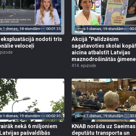
s 1 dienas, 18 stundām
00:01:35
pirms 1 dienas, 19 stundām
00:
 ekspluatācijā nodoti trīs
Akcijā “Palīdzēsim
onālie veloceļi
sagatavoties skolai kopā!
aicina atbalstīt Latvijas
epizode
maznodrošinātās ģimene
414. epizode
s 1 dienas, 19 stundām
00:02:35
pirms 1 dienas, 19 stundām
00:
vairāk nekā 6 miljoniem
KNAB norāda uz Saeimas
 Latvijas pašvaldībās
deputātu transporta un