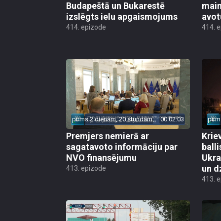
Budapeštā un Bukarestē
main
izslēgts ielu apgaismojums
avot
414. epizode
414. 
pirms 2 dienām, 20 stundām
00:02:03
pirm
Premjers nemierā ar
Kriev
sagatavoto informāciju par
ball
NVO finansējumu
Ukra
un d
413. epizode
413. 