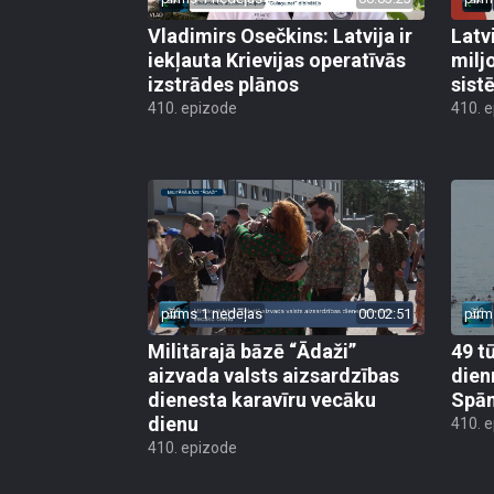
Vladimirs Osečkins: Latvija ir
Latv
iekļauta Krievijas operatīvās
milj
izstrādes plānos
sist
410. epizode
410. 
pirms 1 nedēļas
00:02:51
pirm
Militārajā bāzē “Ādaži”
49 t
aizvada valsts aizsardzības
dien
dienesta karavīru vecāku
Spān
dienu
410. 
410. epizode