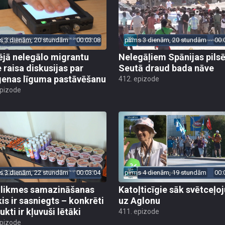
s 3 dienām, 20 stundām
00:03:08
pirms 3 dienām, 20 stundām
00:
ējā nelegālo migrantu
Nelegāļiem Spānijas pils
e raisa diskusijas par
Seutā draud bada nāve
enas līguma pastāvēšanu
412. epizode
epizode
s 3 dienām, 22 stundām
00:03:04
pirms 4 dienām, 19 stundām
00:
likmes samazināšanas
Katoļticīgie sāk svētceļ
is ir sasniegts – konkrēti
uz Aglonu
kti ir kļuvuši lētāki
411. epizode
epizode