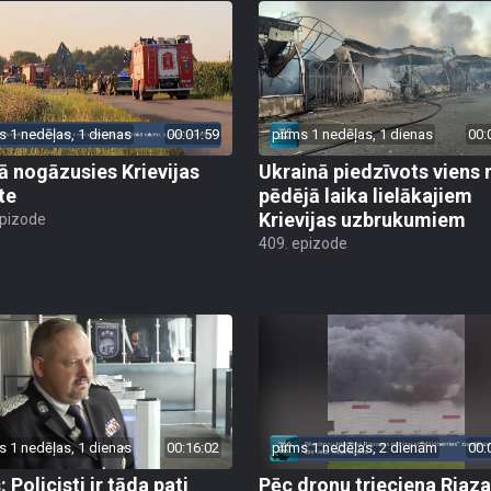
s 1 nedēļas, 1 dienas
00:01:59
pirms 1 nedēļas, 1 dienas
00:
jā nogāzusies Krievijas
Ukrainā piedzīvots viens 
te
pēdējā laika lielākajiem
Krievijas uzbrukumiem
epizode
409. epizode
s 1 nedēļas, 1 dienas
00:16:02
pirms 1 nedēļas, 2 dienām
00:
 Policisti ir tāda pati
Pēc dronu trieciena Rjaz