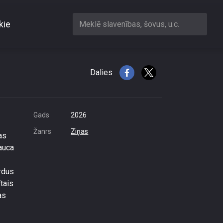
kie
Meklē slavenības, šovus, u.c.
ārstījumu
Dalies
Gads
2026
Žanrs
Ziņas
as
sauca
ārdus
tais
as