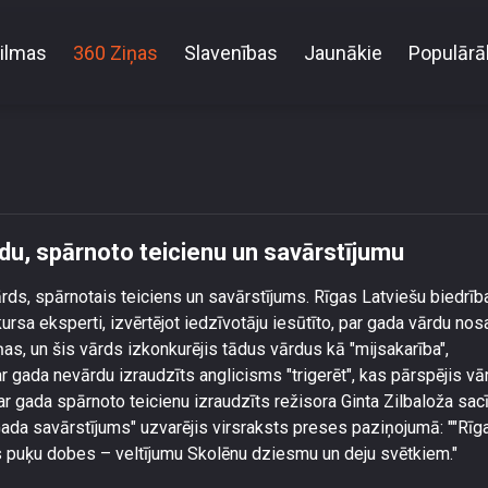
ilmas
360 Ziņas
Slavenības
Jaunākie
Populārā
025. gada vārdu, nevārdu, spārnoto teicienu un sav
du, spārnoto teicienu un savārstījumu
ds, spārnotais teiciens un savārstījums. Rīgas Latviešu biedrīb
ursa eksperti, izvērtējot iedzīvotāju iesūtīto, par gada vārdu no
ņas, un šis vārds izkonkurējis tādus vārdus kā "mijsakarība",
r gada nevārdu izraudzīts anglicisms "trigerēt", kas pārspējis v
ar gada spārnoto teicienu izraudzīts režisora Ginta Zilbaloža sacī
Gada savārstījums" uzvarējis virsraksts preses paziņojumā: ""Rīg
s puķu dobes – veltījumu Skolēnu dziesmu un deju svētkiem."