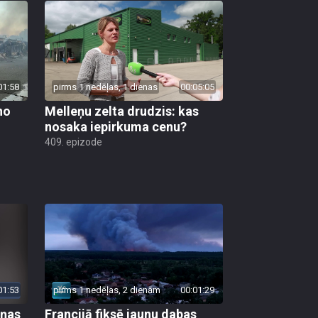
01:58
pirms 1 nedēļas, 1 dienas
00:05:05
no
Melleņu zelta drudzis: kas
nosaka iepirkuma cenu?
409. epizode
01:53
pirms 1 nedēļas, 2 dienām
00:01:29
aņas
Francijā fiksē jaunu dabas