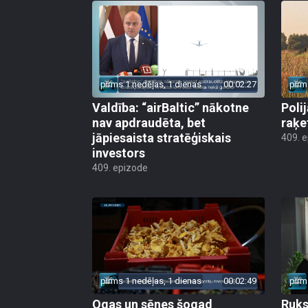
pirms 1 nedēļas, 1 dienas
00:02:27
pirm
Valdība: “airBaltic” nākotne
Poli
nav apdraudēta, bet
raķe
jāpiesaista stratēģiskais
409. 
investors
409. epizode
pirms 1 nedēļas, 1 dienas
00:02:49
pirm
Ogas un sēnes šogad
Ruks: