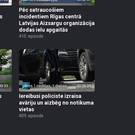
Pēc satraucošiem
s
incidentiem Rīgas centrā
Latvijas Aizsargu organizācija
dodas ielu apgaitās
410. epizode
03:33
pirms 1 nedēļas, 1 dienas
00:03:39
s
Iereibusi policiste izraisa
avāriju un aizbēg no notikuma
vietas
409. epizode