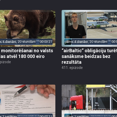
s 4 dienām, 20 stundām
00:03:27
pirms 4 dienām, 20 stundām
00:
 monitorēšanai no valsts
“airBaltic” obligāciju turē
as atvēl 180 000 eiro
sanāksme beidzas bez
rezultāta
epizode
411. epizode
s 1 nedēļas
00:02:21
pirms 1 nedēļas
00: