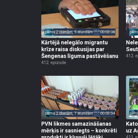
pirms 2 dienām, 5 stundām
00:03:08
pirm
Kārtējā nelegālo migrantu
Nele
krīze raisa diskusijas par
Seut
Šengenas līguma pastāvēšanu
412. 
412. epizode
pirms 2 dienām, 7 stundām
00:03:04
pirm
PVN likmes samazināšanas
Kato
mērķis ir sasniegts – konkrēti
uz A
produkti ir kļuvuši lētāki
411. 