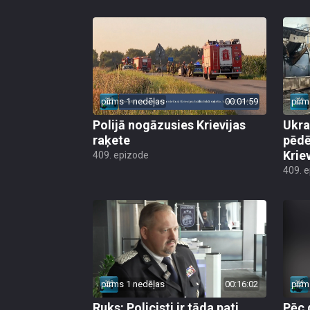
pirms 1 nedēļas
00:01:59
pirm
Polijā nogāzusies Krievijas
Ukra
raķete
pēdē
Krie
409. epizode
409. 
pirms 1 nedēļas
00:16:02
pirm
Ruks: Policisti ir tāda pati
Pēc 