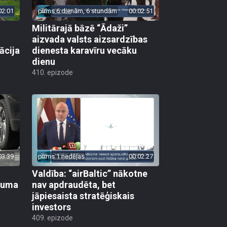
02:01
pirms 6 dienām, 6 stundām
00:02:51
Militārajā bāzē “Ādaži”
aizvada valsts aizsardzības
ācija
dienesta karavīru vecāku
dienu
410. epizode
03:39
pirms 1 nedēļas
00:02:27
Valdība: “airBaltic” nākotne
ikuma
nav apdraudēta, bet
jāpiesaista stratēģiskais
investors
409. epizode