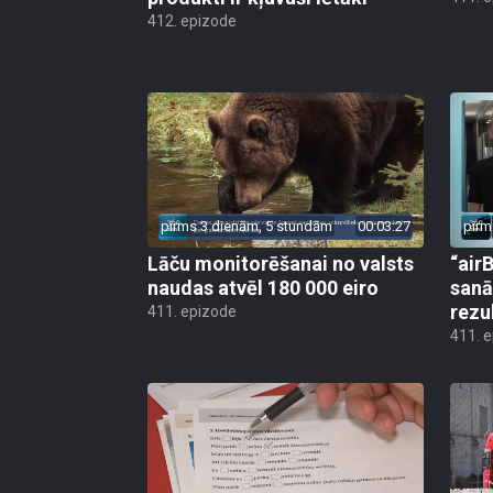
412. epizode
pirms 3 dienām, 5 stundām
00:03:27
pirm
Lāču monitorēšanai no valsts
“airB
naudas atvēl 180 000 eiro
sanā
rezu
411. epizode
411. 