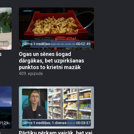
05:05
pirms 1 nedēļas
00:02:49
s
Ogas un sēnes šogad
dārgākas, bet uzpirkšanas
punktos to krietni mazāk
409. epizode
01:29
pirms 1 nedēļas, 1 dienas
00:03:37
s
Pārtiku pērkam vairāk, bet vai