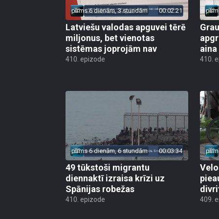
pirms 6 dienām, 3 stundām
00:02:21
pirm
Latviešu valodas apguvei tērē
Grau
miljonus, bet vienotas
apgr
sistēmas joprojām nav
aina
410. epizode
410. 
pirms 6 dienām, 6 stundām
00:03:34
pirm
49 tūkstoši migrantu
Velo
diennaktī izraisa krīzi uz
piea
Spānijas robežas
divri
410. epizode
409. 