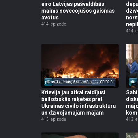
eiro Latvijas pašvaldībās
depu
mainīs novecojušos gaismas
dzīv
avotus
norm
nepi
414. epizode
414. 
pirms 1 dienas, 5 stundām
00:02:31
pirm
Krievija jau atkal raidījusi
Sabi
ballistiskās raķetes pret
disk
Ukrainas civilo infrastruktūru
mājo
un dzīvojamajām mājām
kom
413. epizode
413. 