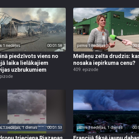
s 1 nedēļas
00:01:58
pirms 1 nedēļas
00:
inā piedzīvots viens no
Melleņu zelta drudzis: ka
jā laika lielākajiem
nosaka iepirkuma cenu?
vijas uzbrukumiem
409. epizode
epizode
s 1 nedēļas, 1 dienas
00:01:53
pirms 1 nedēļas, 1 dienas
00:
dronu trieciena Rjazaņas
Francijā fiksē jaunu daba