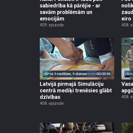
sabiedrība kā pārējie - ar
noli
savām problēmām un
zaud
emocijām
eiro
409. epizode
408. 
pirms 1 nedēļas, 1 dienas
00:00:56
pirm
Latvijā pirmajā Simulāciju
Vasa
centrā mediķi trenēsies glābt
apgū
dzīvības
408. 
408. epizode