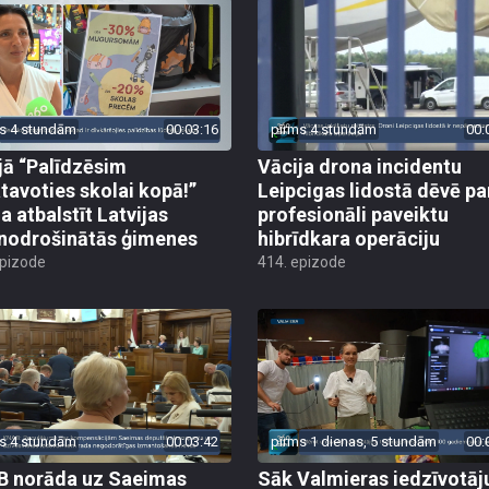
s 4 stundām
00:03:16
pirms 4 stundām
00:
jā “Palīdzēsim
Vācija drona incidentu
tavoties skolai kopā!”
Leipcigas lidostā dēvē pa
a atbalstīt Latvijas
profesionāli paveiktu
odrošinātās ģimenes
hibrīdkara operāciju
epizode
414. epizode
s 4 stundām
00:03:42
pirms 1 dienas, 5 stundām
00:
 norāda uz Saeimas
Sāk Valmieras iedzīvotāj