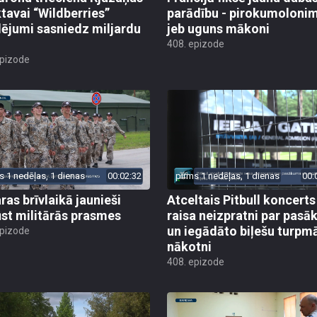
ktavai “Wildberries”
parādību - pirokumoloni
ējumi sasniedz miljardu
jeb uguns mākoni
408. epizode
epizode
s 1 nedēļas, 1 dienas
00:02:32
pirms 1 nedēļas, 1 dienas
00:
ras brīvlaikā jaunieši
Atceltais Pitbull koncerts
st militārās prasmes
raisa neizpratni par pas
un iegādāto biļešu turpm
epizode
nākotni
408. epizode