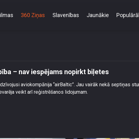
ilmas
360 Ziņas
Slavenības
Jaunākie
Populārā
a “airBaltic” vietnes darbība – nav iespējams nopirkt
bība – nav iespējams nopirkt biļetes
dzīvojusi aviokompānija “airBaltic”. Jau vairāk nekā septiņas st
evarēja veikt arī reģistrēšanos lidojumam.