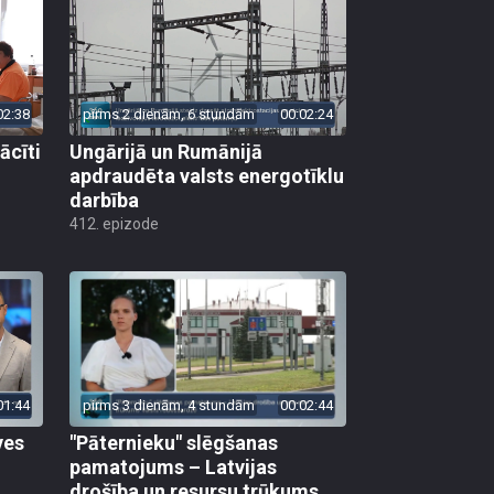
02:38
pirms 2 dienām, 6 stundām
00:02:24
ācīti
Ungārijā un Rumānijā
apdraudēta valsts energotīklu
darbība
412. epizode
01:44
pirms 3 dienām, 4 stundām
00:02:44
ves
"Pāternieku" slēgšanas
pamatojums – Latvijas
drošība un resursu trūkums