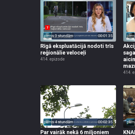
pirms 3 stundām
00:01:35
pirm
Rīgā ekspluatācijā nodoti trīs
Akci
reģionālie veloceļi
saga
aicin
414. epizode
mazn
414. 
pirms 4 stundām
00:02:35
pirm
Par vairāk nekā 6 miljoniem
KNAB