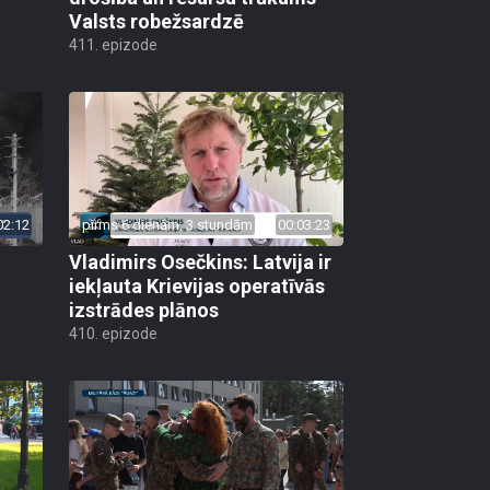
Valsts robežsardzē
411. epizode
02:12
pirms 6 dienām, 3 stundām
00:03:23
Vladimirs Osečkins: Latvija ir
iekļauta Krievijas operatīvās
izstrādes plānos
410. epizode