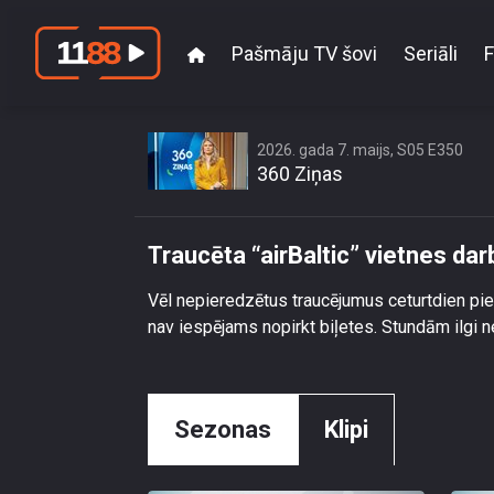
Pašmāju TV šovi
Seriāli
F
Traucēt
2026. gada 7. maijs, S05 E350
360 Ziņas
Traucēta “airBaltic” vietnes dar
Vēl nepieredzētus traucējumus ceturtdien pie
nav iespējams nopirkt biļetes. Stundām ilgi n
Sezonas
Klipi