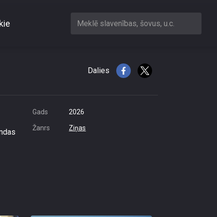
kie
Meklē slavenības, šovus, u.c.
 biļetes
Dalies
Gads
2026
Žanrs
Ziņas
undas