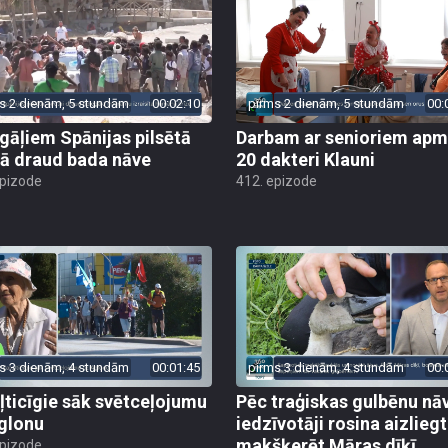
s 2 dienām, 5 stundām
00:02:10
pirms 2 dienām, 5 stundām
00:
gāļiem Spānijas pilsētā
Darbam ar senioriem apm
ā draud bada nāve
20 dakteri Klauni
epizode
412. epizode
s 3 dienām, 4 stundām
00:01:45
pirms 3 dienām, 4 stundām
00:
ļticīgie sāk svētceļojumu
Pēc traģiskas gulbēnu nā
glonu
iedzīvotāji rosina aizliegt
makšķerēt Māras dīķī
epizode