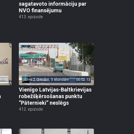
sagatavoto informāciju par
NVO finansējumu
413. epizode
01:02
pirms 2 dienām, 5 stundām
00:02:13
Vienīgo Latvijas-Baltkrievijas
a
robežšķērsošanas punktu
“Pāternieki” neslēgs
412. epizode