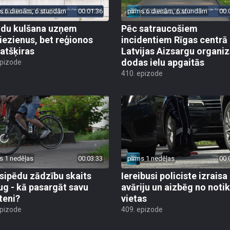
s 6 dienām, 6 stundām
00:01:36
pirms 6 dienām, 6 stundām
00:
du kulšana uzņem
Pēc satraucošiem
iezienus, bet reģionos
incidentiem Rīgas centrā
 atšķiras
Latvijas Aizsargu organiz
dodas ielu apgaitās
epizode
410. epizode
s 1 nedēļas
00:03:33
pirms 1 nedēļas
00:
sipēdu zādzību skaits
Iereibusi policiste izraisa
ug - kā pasargāt savu
avāriju un aizbēg no not
teni?
vietas
epizode
409. epizode