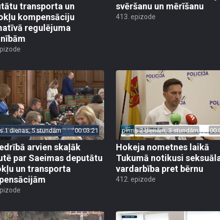
tātu transporta un
svēršanu un mērīšanu
okļu kompensāciju
413. epizode
atīvā regulējuma
lnībām
epizode
s 1 dienas, 5 stundām
00:03:21
pirms 2 dienām, 3 stundām
00:
edrībā arvien skaļāk
Hokeja nometnes laikā
utē par Saeimas deputātu
Tukumā notikusi seksuāl
kļu un transporta
vardarbība pret bērnu
pensācijām
412. epizode
epizode