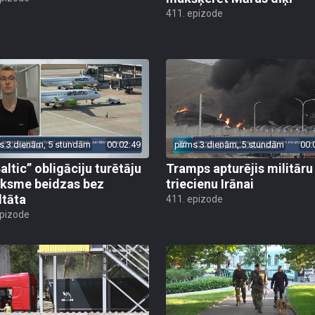
411. epizode
s 3 dienām, 5 stundām
00:02:49
pirms 3 dienām, 5 stundām
00:
altic” obligāciju turētāju
Tramps apturējis militāru
ksme beidzas bez
triecienu Irānai
ltāta
411. epizode
epizode