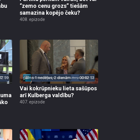
mbu
“zemo cenu grozs” tiešām
samazina kopējo čeku?
408. epizode
02:59
pirms 1 nedēļas, 2 dienām
00:02:53
Vai kokrūpnieku lieta sašūpos
ākuma
arī Kulberga valdību?
āko
407. epizode