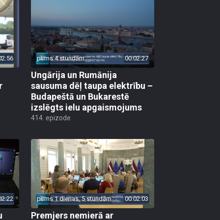
02:56
pirms 4 stundām
00:02:27
Ungārija un Rumānija
r
sausuma dēļ taupa elektrību –
Budapeštā un Bukarestē
izslēgts ielu apgaismojums
414. epizode
02:22
pirms 1 dienas, 5 stundām
00:02:03
u
Premjers nemierā ar