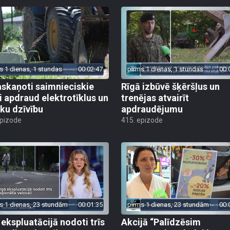
s 1 dienas, 1 stundas
00:02:47
pirms 1 dienas, 1 stundas
00:
skaņoti saimnieciskie
Rīgā izbūvē šķēršļus un
i apdraud elektrotīklus un
trenējas atvairīt
ēku dzīvību
apdraudējumu
epizode
415. epizode
s 1 dienas, 23 stundām
00:01:35
pirms 1 dienas, 23 stundām
00:
 ekspluatācijā nodoti trīs
Akcijā “Palīdzēsim