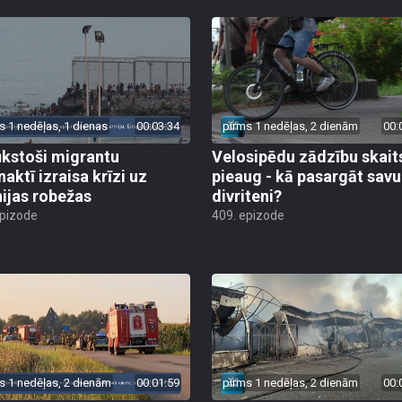
s 1 nedēļas, 1 dienas
00:03:34
pirms 1 nedēļas, 2 dienām
00:
ūkstoši migrantu
Velosipēdu zādzību skait
naktī izraisa krīzi uz
pieaug - kā pasargāt savu
ijas robežas
divriteni?
epizode
409. epizode
s 1 nedēļas, 2 dienām
00:01:59
pirms 1 nedēļas, 2 dienām
00: