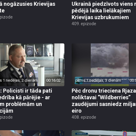
jā nogāzusies Krievijas
Ukrainā piedzīvots viens 
te
pēdējā laika lielākajiem
Krievijas uzbrukumiem
epizode
409. epizode
s 1 nedēļas, 2 dienām
00:16:02
pirms 1 nedēļas, 3 dienām
00:
 Policisti ir tāda pati
Pēc dronu trieciena Rjaz
edrība kā pārējie - ar
noliktavai “Wildberries”
ām problēmām un
zaudējumi sasniedz milja
cijām
eiro
epizode
408. epizode