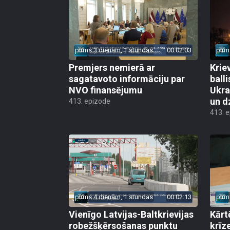
pirms 3 dienām, 1 stundas
00:02:03
pirm
Premjers nemierā ar
Kriev
sagatavoto informāciju par
ball
NVO finansējumu
Ukra
un d
413. epizode
413. 
pirms 4 dienām, 1 stundas
00:02:13
pirm
Vienīgo Latvijas-Baltkrievijas
Kārt
robežšķērsošanas punktu
krīz