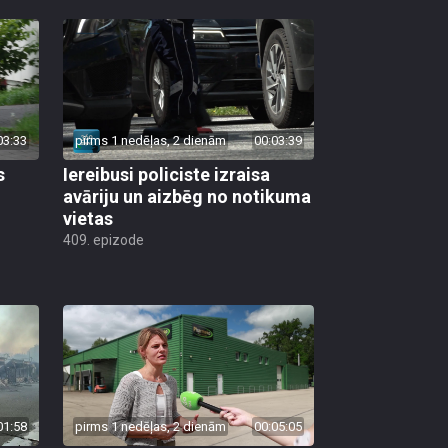
03:33
pirms 1 nedēļas, 2 dienām
00:03:39
s
Iereibusi policiste izraisa
avāriju un aizbēg no notikuma
vietas
409. epizode
01:58
pirms 1 nedēļas, 2 dienām
00:05:05