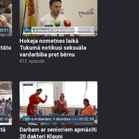
03:21
pirms 3 dienām, 23 stundām
00:01:02
Hokeja nometnes laikā
utātu
Tukumā notikusi seksuāla
vardarbība pret bērnu
412. epizode
02:10
pirms 4 dienām, 1 stundas
00:02:38
ētā
Darbam ar senioriem apmācīti
20 dakteri Klauni