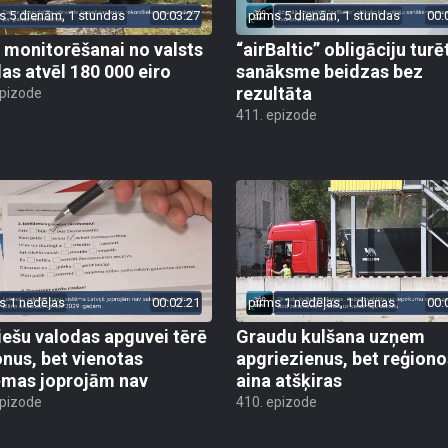
s 5 dienām, 1 stundas
00:03:27
pirms 5 dienām, 1 stundas
00:
 monitorēšanai no valsts
“airBaltic” obligāciju turē
as atvēl 180 000 eiro
sanāksme beidzas bez
rezultāta
epizode
411. epizode
s 1 nedēļas
00:02:21
pirms 1 nedēļas, 1 dienas
00:
iešu valodas apguvei tērē
Graudu kulšana uzņem
onus, bet vienotas
apgriezienus, bet reģiono
ēmas joprojām nav
aina atšķiras
epizode
410. epizode