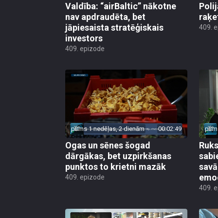
Valdība: “airBaltic” nākotne
Poli
nav apdraudēta, bet
raķe
jāpiesaista stratēģiskais
409. 
investors
409. epizode
pirms 1 nedēļas, 2 dienām
00:02:49
pirm
Ogas un sēnes šogad
Ruks:
dārgākas, bet uzpirkšanas
sabi
punktos to krietni mazāk
sav
emo
409. epizode
409. 