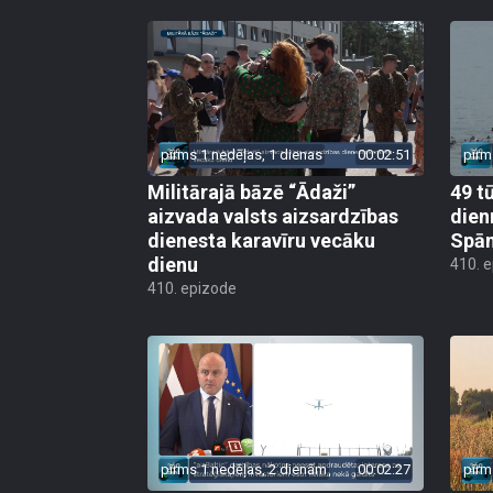
pirms 1 nedēļas, 1 dienas
00:02:51
pirm
Militārajā bāzē “Ādaži”
49 t
aizvada valsts aizsardzības
dien
dienesta karavīru vecāku
Spān
dienu
410. 
410. epizode
pirms 1 nedēļas, 2 dienām
00:02:27
pirm