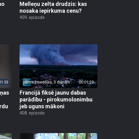
no
Melleņu zelta drudzis: kas
nosaka iepirkuma cenu?
409. epizode
01:53
pirms 1 nedēļas, 3 dienām
00:01:29
aņas
Francijā fiksē jaunu dabas
parādību - pirokumolonimbu
rdu
jeb uguns mākoni
408. epizode