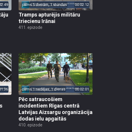
02:49
pirms 5 dienām, 1 stundas
00:02:12
tāju
Tramps apturējis militāru
triecienu Irānai
411. epizode
01:36
pirms 1 nedēļas, 1 dienas
00:02:01
Pēc satraucošiem
s
incidentiem Rīgas centrā
Latvijas Aizsargu organizācija
dodas ielu apgaitās
410. epizode