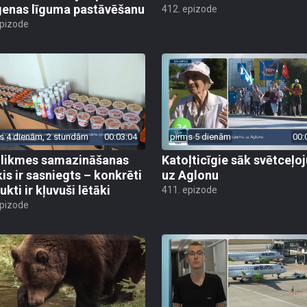
enas līguma pastāvēšanu
412. epizode
epizode
s 4 dienām, 2 stundām
00:03:04
pirms 5 dienām
00:
likmes samazināšanas
Katoļticīgie sāk svētceļ
is ir sasniegts – konkrēti
uz Aglonu
kti ir kļuvuši lētāki
411. epizode
epizode