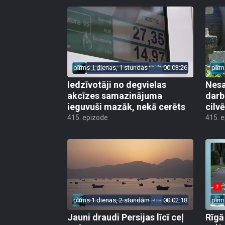
pirms 1 dienas, 1 stundas
00:03:26
pirm
Iedzīvotāji no degvielas
Nesa
akcīzes samazinājuma
darb
ieguvuši mazāk, nekā cerēts
cilv
415. epizode
415. 
pirms 1 dienas, 2 stundām
00:02:18
pirm
Jauni draudi Persijas līcī ceļ
Rīgā