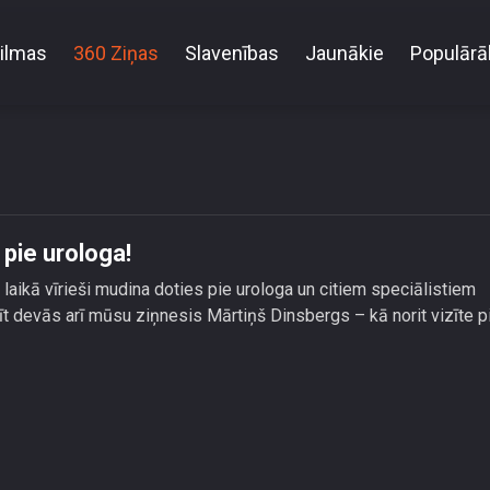
ilmas
360 Ziņas
Slavenības
Jaunākie
Populārā
Kopā ar ziņnešiem dodies vizītē pie urologa!
 pie urologa!
laikā vīrieši mudina doties pie urologa un citiem speciālistiem
arīt devās arī mūsu ziņnesis Mārtiņš Dinsbergs – kā norit vizīte p