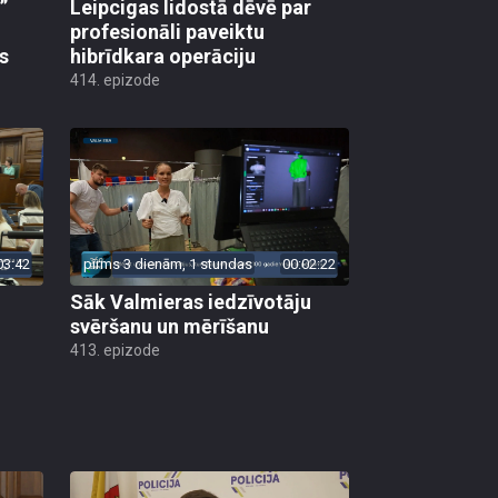
”
Leipcigas lidostā dēvē par
profesionāli paveiktu
s
hibrīdkara operāciju
414. epizode
03:42
pirms 3 dienām, 1 stundas
00:02:22
Sāk Valmieras iedzīvotāju
svēršanu un mērīšanu
413. epizode