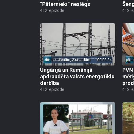
“Pāternieki” neslēgs
Šeng
412. epizode
412. 
pirms 4 dienām, 2 stundām
00:02:24
pirm
Ungārijā un Rumānijā
PVN 
apdraudēta valsts energotīklu
mērķ
darbība
produ
412. epizode
412. 