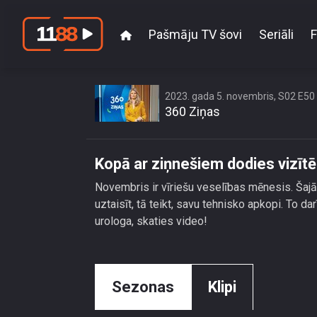
Pašmāju TV šovi
Seriāli
F
2023. gada 5. novembris, S02 E50
360 Ziņas
Kopā ar ziņnešiem dodies vizītē
Novembris ir vīriešu veselības mēnesis. Šajā 
uztaisīt, tā teikt, savu tehnisko apkopi. To d
urologa, skaties video!
Sezonas
Klipi