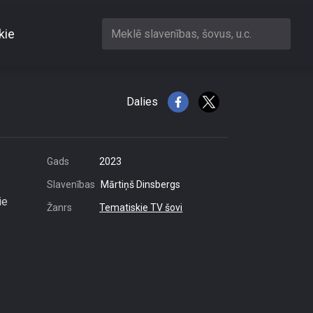
kie
Meklē slavenības, šovus, u.c.
Dalies
Gads
2023
Slavenības
Mārtiņš Dinsbergs
ie
Žanrs
Tematiskie TV šovi