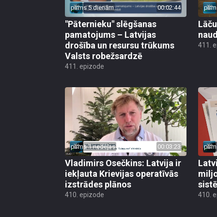
pirms 5 dienām
00:02:44
pirm
"Pāternieku" slēgšanas
Lāču
pamatojums – Latvijas
naud
drošība un resursu trūkums
411. 
Valsts robežsardzē
411. epizode
pirms 1 nedēļas
00:03:23
pirm
Vladimirs Osečkins: Latvija ir
Latv
iekļauta Krievijas operatīvās
milj
izstrādes plānos
sist
410. epizode
410. 