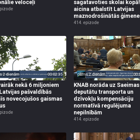
onālie veloceļi
sagatavoties skolai kopā!
aicina atbalstīt Latvijas
epizode
maznodrošinātās ģimene
414. epizode
s 2 dienām
00:02:35
pirms 2 dienām
00:
vairāk nekā 6 miljoniem
KNAB norāda uz Saeimas
 Latvijas pašvaldībās
deputātu transporta un
īs novecojušos gaismas
dzīvokļu kompensāciju
us
normatīvā regulējuma
nepilnībām
epizode
414. epizode