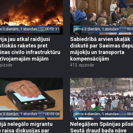
s 3 dienām, 1 stundas
00:02:31
pirms 3 dienām, 1 stundas
00:
ija jau atkal raidījusi
Sabiedrībā arvien skaļāk
istiskās raķetes pret
diskutē par Saeimas dep
inas civilo infrastruktūru
mājokļu un transporta
zīvojamajām mājām
kompensācijām
epizode
413. epizode
s 4 dienām, 1 stundas
00:03:08
pirms 4 dienām, 1 stundas
00:
ējā nelegālo migrantu
Nelegāļiem Spānijas pils
e raisa diskusijas par
Seutā draud bada nāve