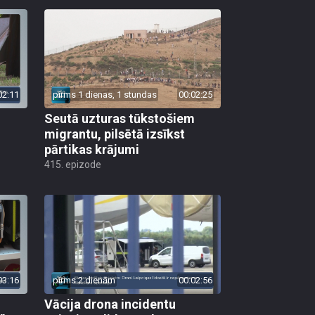
02:11
pirms 1 dienas, 1 stundas
00:02:25
Seutā uzturas tūkstošiem
migrantu, pilsētā izsīkst
pārtikas krājumi
415. epizode
03:16
pirms 2 dienām
00:02:56
Vācija drona incidentu