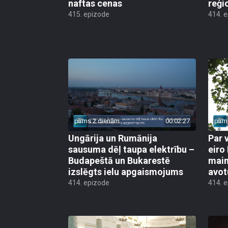
naftas cenas
reģi
415. epizode
414. 
pirms 2 dienām
00:02:27
pirm
Ungārija un Rumānija
Par 
sausuma dēļ taupa elektrību –
eiro
Budapeštā un Bukarestē
main
izslēgts ielu apgaismojums
avot
414. epizode
414. 