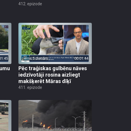
412. epizode
01:45
pirms 5 dienām
00:01:44
ojumu
Pēc traģiskas gulbēnu nāves
iedzīvotāji rosina aizliegt
makšķerēt Māras dīķī
411. epizode