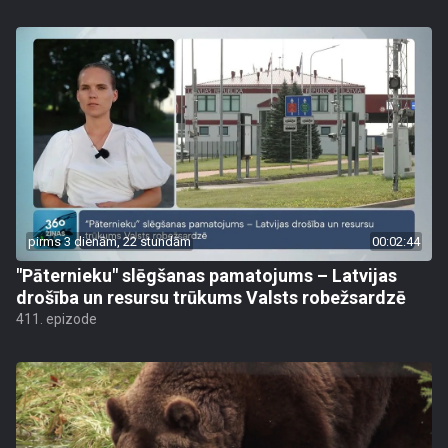
pirms 3 dienām, 22 stundām
00:02:44
"Pāternieku" slēgšanas pamatojums – Latvijas
drošība un resursu trūkums Valsts robežsardzē
411. epizode