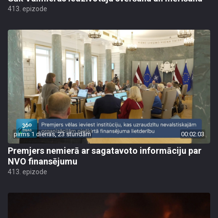
413. epizode
pirms 1 dienas, 23 stundām
00:02:03
Premjers nemierā ar sagatavoto informāciju par
NVO finansējumu
413. epizode