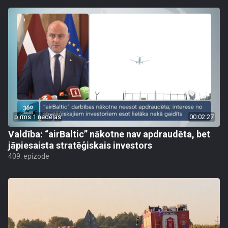
pirms 1 nedēļas
00:02:27
Valdība: “airBaltic” nākotne nav apdraudēta, bet
jāpiesaista stratēģiskais investors
409. epizode