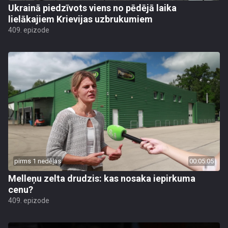
Ukrainā piedzīvots viens no pēdējā laika
lielākajiem Krievijas uzbrukumiem
409. epizode
pirms 1 nedēļas
00:05:05
Melleņu zelta drudzis: kas nosaka iepirkuma
cenu?
409. epizode