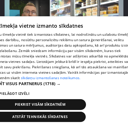
 tīmekļa vietne izmanto sīkdatnes
 tīmekļa vietnē tiek izmantotas sīkdatnes, lai nodrošinātu un uzlabotu tīmek
nes darbību., nosūtītu personalizētu reklāmu un satura ģenerēšanai, veiktu
āmas un satura mērījumus, auditorijas datu apkopošanu, kā arī produktu izst
zlabošanu. Zemāk sniedzam informāciju par visām sīkdatnēm, kuras tiek
ntotas mūsu tīmekļa vietnēs. Sīkdatnes var atšķirties atkarībā no apmeklētā
pirms 1 nedēļas, 1 dienas
00:03:37
rneta vietnes sadaļas. Lietotājam jebkurā brīdī ir iespēja piekrist, atteikties va
Pārtiku pērkam vairāk, bet vai “zemo cenu grozs”
īt savu piekrišanu. Piekrišanas sniegšana, kā arī tās atsaukšana vai mainīša
ecas uz visām interneta vietnes sadaļām. Vairāk informācijas par izmantotaj
tiešām samazina kopējo čeku?
atnēm skatīt
sīkdatņu izmantošanas noteikumos.
408. epizode
ĪT VISUS PARTNERUS
(1718) →
PIELĀGOT IZVĒLI
PIEKRIST VISĀM SĪKDATNĒM
ATSTĀT TEHNISKĀS SĪKDATNES