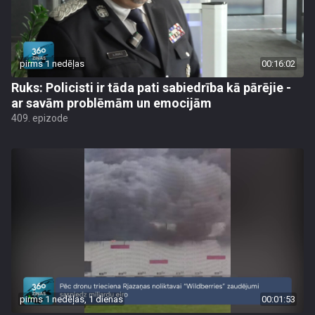
pirms 1 nedēļas
00:16:02
Ruks: Policisti ir tāda pati sabiedrība kā pārējie -
ar savām problēmām un emocijām
409. epizode
pirms 1 nedēļas, 1 dienas
00:01:53