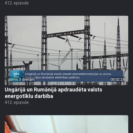
412. epizode
pirms 3 dienām
00:02:24
Ungārijā un Rumānijā apdraudēta valsts
energotīklu darbība
412. epizode