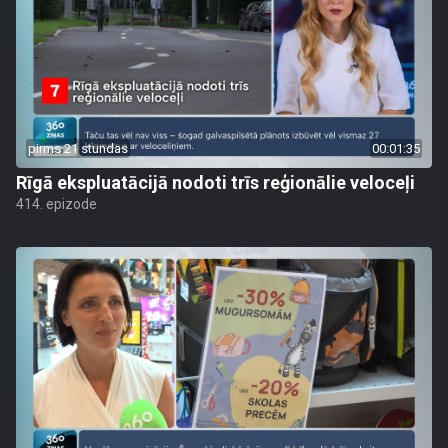
pirms 21 stundas
00:01:35
Rīgā ekspluatācijā nodoti trīs reģionālie veloceļi
414. epizode