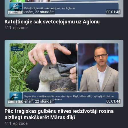
pirms 3 dienām, 22 stundām
00:01:45
Katoļticīgie sāk svētceļojumu uz Aglonu
411. epizode
pirms 3 dienām, 22 stundām
00:01:44
Pēc traģiskas gulbēnu nāves iedzīvotāji rosina
aizliegt makšķerēt Māras dīķī
411. epizode