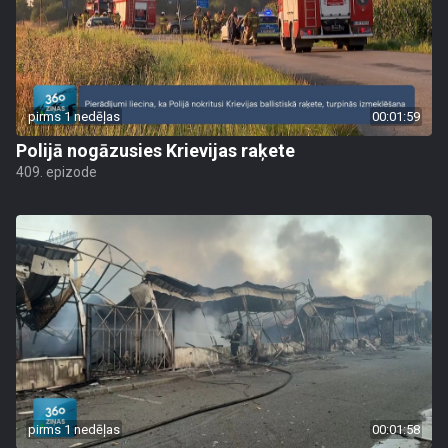
pirms 1 nedēļas
00:01:59
Polijā nogāzusies Krievijas raķete
409. epizode
pirms 1 nedēļas
00:01:58