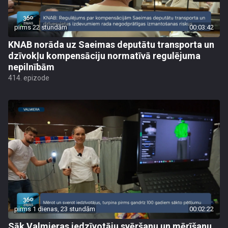
pirms 22 stundām
00:03:42
KNAB norāda uz Saeimas deputātu transporta un
dzīvokļu kompensāciju normatīvā regulējuma
nepilnībām
414. epizode
pirms 1 dienas, 23 stundām
00:02:22
Sāk Valmieras iedzīvotāju svēršanu un mērīšanu