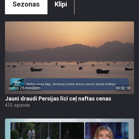
Sezonas
Klipi
pirms 26 minūtēm
00:02:18
Jauni draudi Persijas līcī ceļ naftas cenas
415. epizode