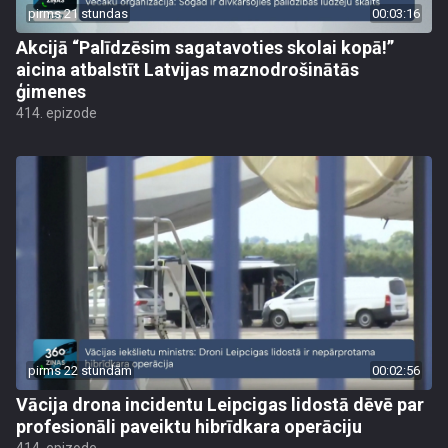
pirms 21 stundas
00:03:16
Akcijā “Palīdzēsim sagatavoties skolai kopā!”
aicina atbalstīt Latvijas maznodrošinātās
ģimenes
414. epizode
pirms 22 stundām
00:02:56
Vācija drona incidentu Leipcigas lidostā dēvē par
profesionāli paveiktu hibrīdkara operāciju