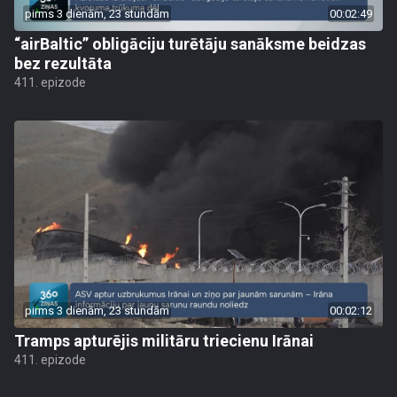
pirms 3 dienām, 23 stundām
00:02:49
“airBaltic” obligāciju turētāju sanāksme beidzas
bez rezultāta
411. epizode
pirms 3 dienām, 23 stundām
00:02:12
Tramps apturējis militāru triecienu Irānai
411. epizode