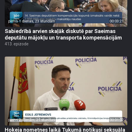
pirms 1 dienas, 23 stundām
00:03:21
Sabiedrībā arvien skaļāk diskutē par Saeimas
deputātu mājokļu un transporta kompensācijām
413. epizode
pirms 2 dienām, 21 stundas
00:01:02
Hokeja nometnes laikā Tukumā notikusi seksuāla