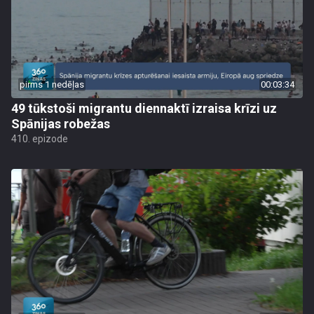
pirms 1 nedēļas
00:03:34
49 tūkstoši migrantu diennaktī izraisa krīzi uz
Spānijas robežas
410. epizode