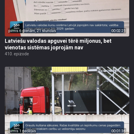
pirms 6 dienām, 21 stundas
00:02:21
Latviešu valodas apguvei tērē miljonus, bet
vienotas sistēmas joprojām nav
410. epizode
pirms 1 nedēļas
00:01:36