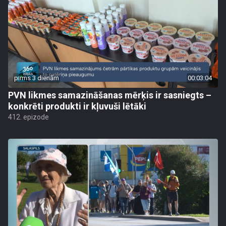
pirms 3 dienām
00:03:04
PVN likmes samazināšanas mērķis ir sasniegts –
konkrēti produkti ir kļuvuši lētāki
412. epizode