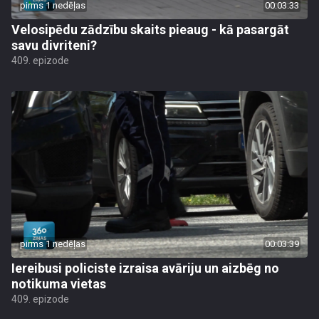
pirms 1 nedēļas
00:03:33
Velosipēdu zādzību skaits pieaug - kā pasargāt
savu divriteni?
409. epizode
pirms 1 nedēļas
00:03:39
Iereibusi policiste izraisa avāriju un aizbēg no
notikuma vietas
409. epizode