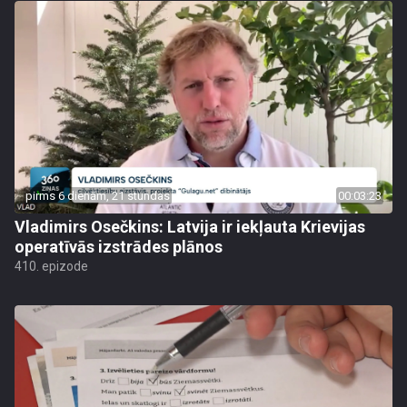
pirms 6 dienām, 21 stundas
00:03:23
Vladimirs Osečkins: Latvija ir iekļauta Krievijas
operatīvās izstrādes plānos
410. epizode