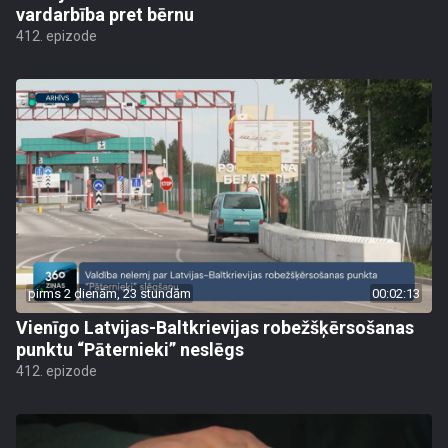
vardarbība pret bērnu
412. epizode
pirms 2 dienām, 23 stundām
00:02:13
Vienīgo Latvijas-Baltkrievijas robežšķērsošanas
punktu “Pāternieki” neslēgs
412. epizode