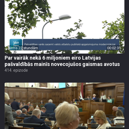
pirms 22 stundām
00:02:35
Par vairāk nekā 6 miljoniem eiro Latvijas
pašvaldībās mainīs novecojušos gaismas avotus
414. epizode