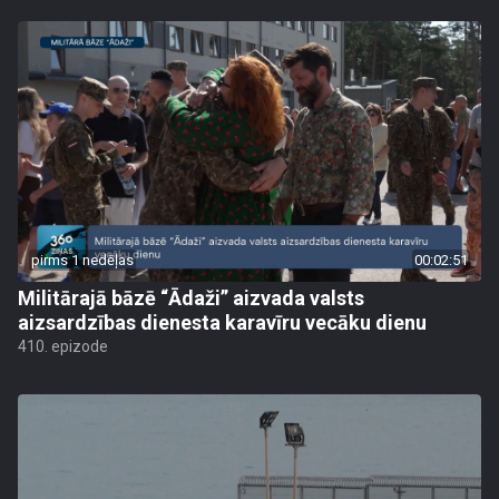
pirms 1 nedēļas
00:02:51
Militārajā bāzē “Ādaži” aizvada valsts
aizsardzības dienesta karavīru vecāku dienu
410. epizode