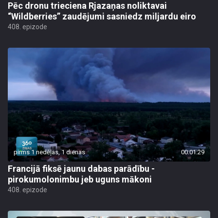
Pēc dronu trieciena Rjazaņas noliktavai
“Wildberries” zaudējumi sasniedz miljardu eiro
408. epizode
pirms 1 nedēļas, 1 dienas
00:01:29
Francijā fiksē jaunu dabas parādību -
pirokumolonimbu jeb uguns mākoni
408. epizode