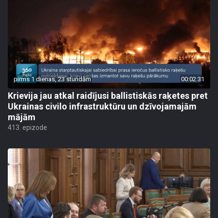
pirms 1 dienas, 23 stundām
00:02:31
Krievija jau atkal raidījusi ballistiskās raķetes pret
Ukrainas civilo infrastruktūru un dzīvojamajām
mājām
413. epizode