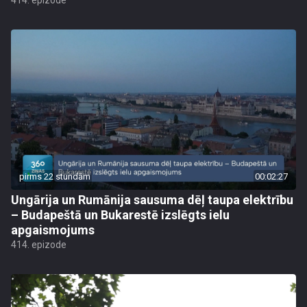
414. epizode
pirms 22 stundām
00:02:27
Ungārija un Rumānija sausuma dēļ taupa elektrību
– Budapeštā un Bukarestē izslēgts ielu
apgaismojums
414. epizode