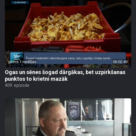
pirms 1 nedēļas
00:02:49
Ogas un sēnes šogad dārgākas, bet uzpirkšanas
punktos to krietni mazāk
409. epizode