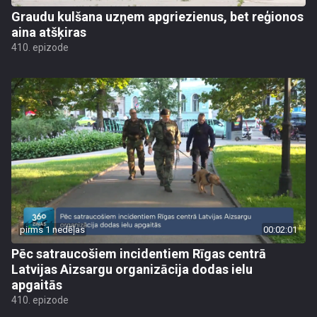
Graudu kulšana uzņem apgriezienus, bet reģionos
aina atšķiras
410. epizode
pirms 1 nedēļas
00:02:01
Pēc satraucošiem incidentiem Rīgas centrā
Latvijas Aizsargu organizācija dodas ielu
apgaitās
410. epizode