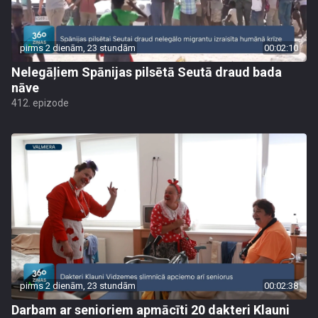
pirms 2 dienām, 23 stundām
00:02:10
Nelegāļiem Spānijas pilsētā Seutā draud bada
nāve
412. epizode
pirms 2 dienām, 23 stundām
00:02:38
Darbam ar senioriem apmācīti 20 dakteri Klauni