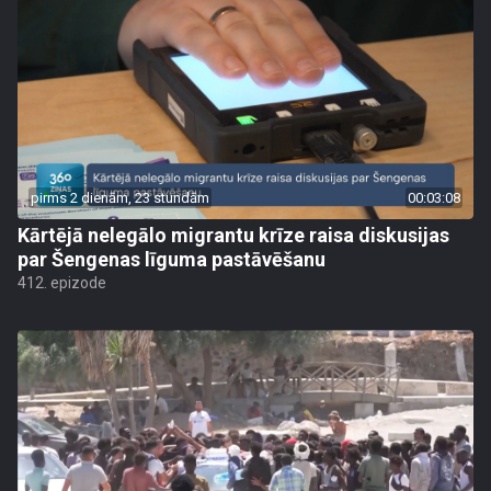
pirms 2 dienām, 23 stundām
00:03:08
Kārtējā nelegālo migrantu krīze raisa diskusijas
par Šengenas līguma pastāvēšanu
412. epizode