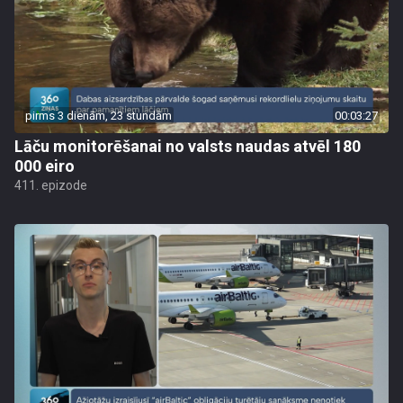
pirms 3 dienām, 23 stundām
00:03:27
Lāču monitorēšanai no valsts naudas atvēl 180
000 eiro
411. epizode