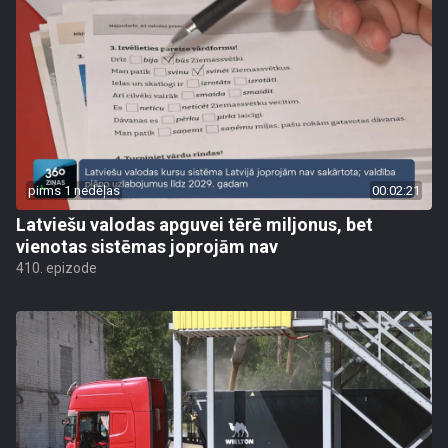
pirms 1 nedēļas
00:02:21
Latviešu valodas apguvei tērē miljonus, bet
vienotas sistēmas joprojām nav
410. epizode