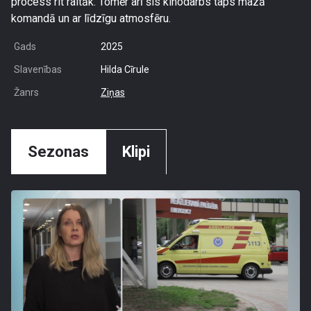
process rit raitāk. Tomēr arī šis kinodarbs taps mazā
komandā un ar līdzīgu atmosfēru.
Gads
2025
Slavenības
Hilda Cīrule
Žanrs
Ziņas
Sezonas
Klipi