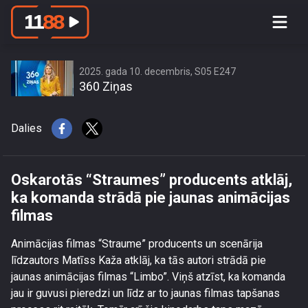
Oskarotās “Straumes” producents
atklāj, ka komanda strādā pie jaunas
animācijas filmas
2025. gada 10. decembris, S05 E247
360 Ziņas
Dalies
Oskarotās “Straumes” producents atklāj,
ka komanda strādā pie jaunas animācijas
filmas
Animācijas filmas “Straume” producents un scenārija
līdzautors Matīss Kaža atklāj, ka tās autori strādā pie
jaunas animācijas filmas “Limbo”. Viņš atzīst, ka komanda
jau ir guvusi pieredzi un līdz ar to jaunas filmas tapšanas