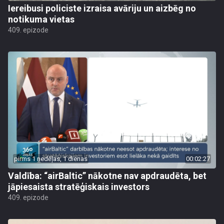
Iereibusi policiste izraisa avāriju un aizbēg no
notikuma vietas
409. epizode
pirms 1 nedēļas, 1 dienas
00:02:27
Valdība: “airBaltic” nākotne nav apdraudēta, bet
jāpiesaista stratēģiskais investors
409. epizode