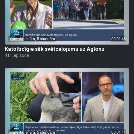
pirms 4 dienām, 5 stundām
00:01:45
Katoļticīgie sāk svētceļojumu uz Aglonu
411. epizode
pirms 4 dienām, 5 stundām
00:01:44