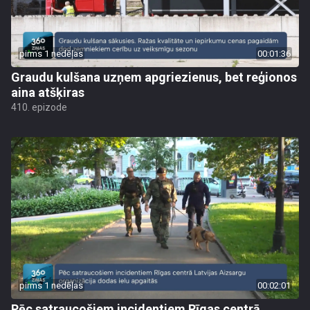
pirms 1 nedēļas
00:01:36
Graudu kulšana uzņem apgriezienus, bet reģionos
aina atšķiras
410. epizode
pirms 1 nedēļas
00:02:01
Pēc satraucošiem incidentiem Rīgas centrā