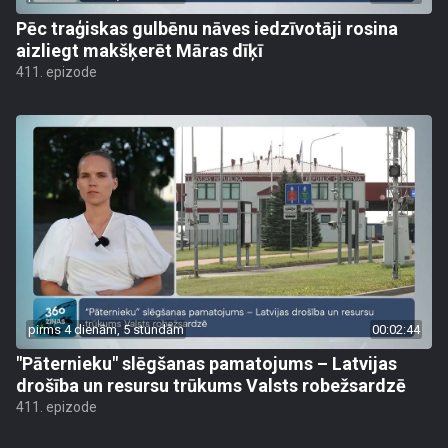
Pēc traģiskas gulbēnu nāves iedzīvotāji rosina
aizliegt makšķerēt Māras dīķī
411. epizode
pirms 4 dienām, 5 stundām
00:02:44
"Pāternieku" slēgšanas pamatojums – Latvijas
drošība un resursu trūkums Valsts robežsardzē
411. epizode