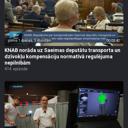
pirms 1 dienas, 5 stundām
00:03:42
KNAB norāda uz Saeimas deputātu transporta un
dzīvokļu kompensāciju normatīvā regulējuma
nepilnībām
414. epizode