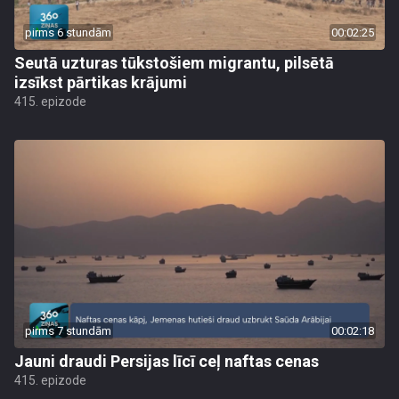
pirms 6 stundām
00:02:25
Seutā uzturas tūkstošiem migrantu, pilsētā
izsīkst pārtikas krājumi
415. epizode
pirms 7 stundām
00:02:18
Jauni draudi Persijas līcī ceļ naftas cenas
415. epizode