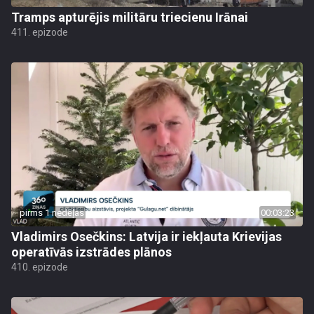
Tramps apturējis militāru triecienu Irānai
411. epizode
pirms 1 nedēļas
00:03:23
Vladimirs Osečkins: Latvija ir iekļauta Krievijas
operatīvās izstrādes plānos
410. epizode