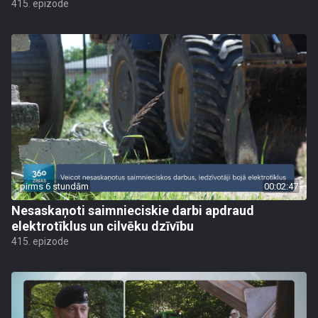
415. epizode
pirms 6 stundām
00:02:47
Nesaskaņoti saimnieciskie darbi apdraud
elektrotīklus un cilvēku dzīvību
415. epizode