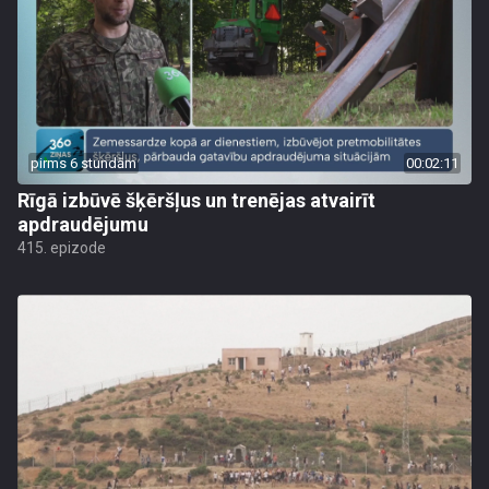
pirms 6 stundām
00:02:11
Rīgā izbūvē šķēršļus un trenējas atvairīt
apdraudējumu
415. epizode