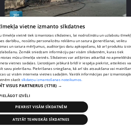
pirms 1 nedēļas, 1 dienas
00:01:58
 tīmekļa vietne izmanto sīkdatnes
Ukrainā piedzīvots viens no pēdējā laika
 tīmekļa vietnē tiek izmantotas sīkdatnes, lai nodrošinātu un uzlabotu tīmek
lielākajiem Krievijas uzbrukumiem
nes darbību., nosūtītu personalizētu reklāmu un satura ģenerēšanai, veiktu
409. epizode
āmas un satura mērījumus, auditorijas datu apkopošanu, kā arī produktu izst
zlabošanu. Zemāk sniedzam informāciju par visām sīkdatnēm, kuras tiek
ntotas mūsu tīmekļa vietnēs. Sīkdatnes var atšķirties atkarībā no apmeklētā
rneta vietnes sadaļas. Lietotājam jebkurā brīdī ir iespēja piekrist, atteikties va
īt savu piekrišanu. Piekrišanas sniegšana, kā arī tās atsaukšana vai mainīša
ecas uz visām interneta vietnes sadaļām. Vairāk informācijas par izmantotaj
atnēm skatīt
sīkdatņu izmantošanas noteikumos.
ĪT VISUS PARTNERUS
(1718) →
PIELĀGOT IZVĒLI
PIEKRIST VISĀM SĪKDATNĒM
pirms 1 nedēļas, 1 dienas
00:05:05
ATSTĀT TEHNISKĀS SĪKDATNES
Melleņu zelta drudzis: kas nosaka iepirkuma