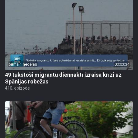
pirms 1 nedēļas
00:03:34
49 tūkstoši migrantu diennaktī izraisa krīzi uz
Spānijas robežas
410. epizode