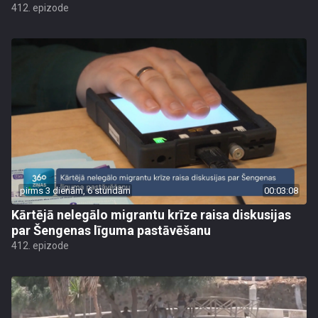
412. epizode
pirms 3 dienām, 6 stundām
00:03:08
Kārtējā nelegālo migrantu krīze raisa diskusijas
par Šengenas līguma pastāvēšanu
412. epizode