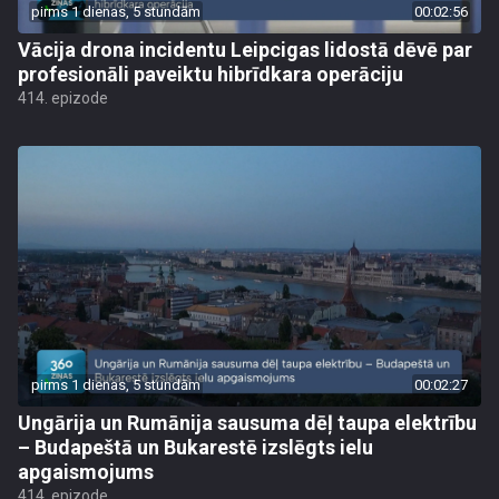
pirms 1 dienas, 5 stundām
00:02:56
Vācija drona incidentu Leipcigas lidostā dēvē par
profesionāli paveiktu hibrīdkara operāciju
414. epizode
pirms 1 dienas, 5 stundām
00:02:27
Ungārija un Rumānija sausuma dēļ taupa elektrību
– Budapeštā un Bukarestē izslēgts ielu
apgaismojums
414. epizode