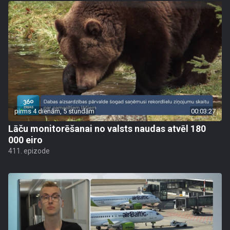
pirms 4 dienām, 5 stundām
00:03:27
Lāču monitorēšanai no valsts naudas atvēl 180
000 eiro
411. epizode