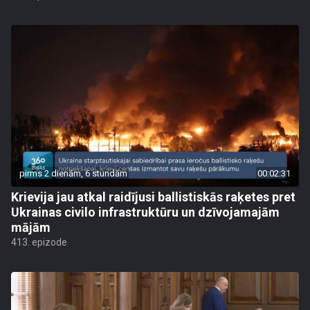
pirms 2 dienām, 6 stundām
00:02:31
Krievija jau atkal raidījusi ballistiskās raķetes pret
Ukrainas civilo infrastruktūru un dzīvojamajām
mājām
413. epizode