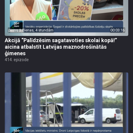
pirms 1 dienas, 4 stundām
00:03:16
Akcijā “Palīdzēsim sagatavoties skolai kopā!”
aicina atbalstīt Latvijas maznodrošinātās
ģimenes
414. epizode