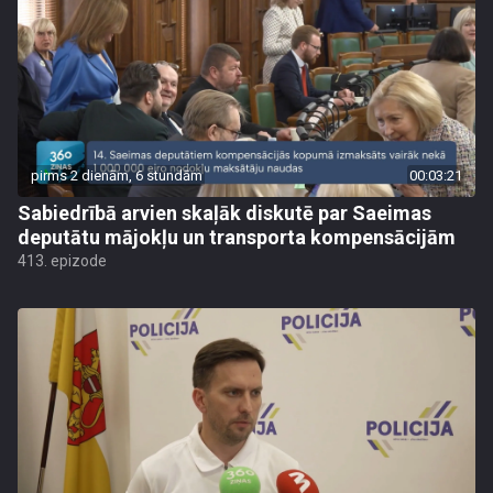
pirms 2 dienām, 6 stundām
00:03:21
Sabiedrībā arvien skaļāk diskutē par Saeimas
deputātu mājokļu un transporta kompensācijām
413. epizode