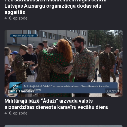
Latvijas Aizsargu organizācija dodas ielu
apgaitās
410. epizode
pirms 1 nedēļas
00:02:51
Militārajā bāzē “Ādaži” aizvada valsts
aizsardzības dienesta karavīru vecāku dienu
410. epizode