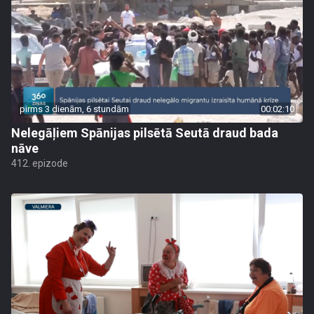
pirms 3 dienām, 6 stundām
00:02:10
Nelegāļiem Spānijas pilsētā Seutā draud bada
nāve
412. epizode