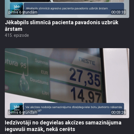
pirms 6 stundām
00:03:33
Jēkabpils slimnīcā pacienta pavadonis uzbrūk
ārstam
415. epizode
pirms 6 stundām
00:03:26
Iedzīvotāji no degvielas akcīzes samazinājuma
ieguvuši mazāk, nekā cerēts