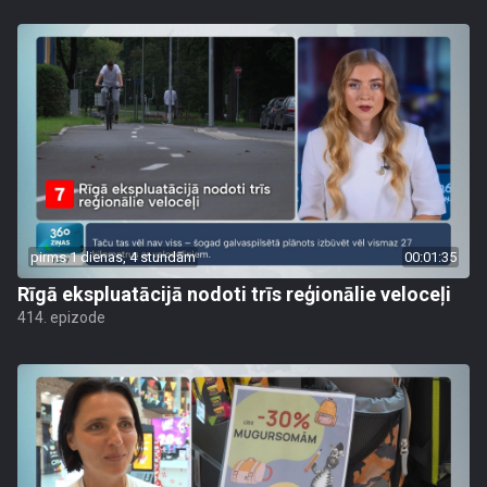
pirms 1 dienas, 4 stundām
00:01:35
Rīgā ekspluatācijā nodoti trīs reģionālie veloceļi
414. epizode