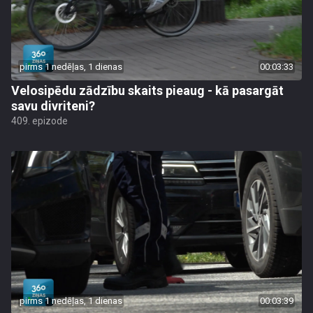
pirms 1 nedēļas, 1 dienas
00:03:33
Velosipēdu zādzību skaits pieaug - kā pasargāt
savu divriteni?
409. epizode
pirms 1 nedēļas, 1 dienas
00:03:39