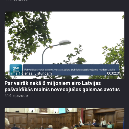
pirms 1 dienas, 5 stundām
00:02:35
Par vairāk nekā 6 miljoniem eiro Latvijas
pašvaldībās mainīs novecojušos gaismas avotus
414. epizode