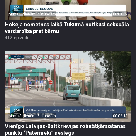
pirms 3 dienām, 4 stundām
00:01:02
Hokeja nometnes laikā Tukumā notikusi seksuāla
vardarbība pret bērnu
412. epizode
pirms 3 dienām, 5 stundām
00:02:13
Vienīgo Latvijas-Baltkrievijas robežšķērsošanas
punktu “Pāternieki” neslēgs