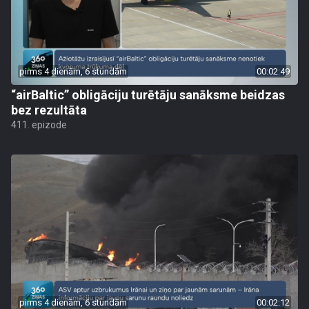
pirms 4 dienām, 6 stundām
00:02:49
“airBaltic” obligāciju turētāju sanāksme beidzas
bez rezultāta
411. epizode
pirms 4 dienām, 6 stundām
00:02:12