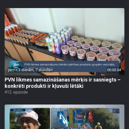
pirms 3 dienām, 7 stundām
00:03:04
PVN likmes samazināšanas mērķis ir sasniegts –
konkrēti produkti ir kļuvuši lētāki
412. epizode