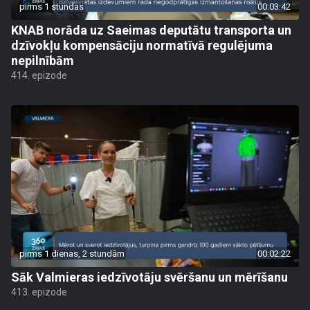
pirms 1 stundas
00:03:42
KNAB norāda uz Saeimas deputātu transporta un
dzīvokļu kompensāciju normatīvā regulējuma
nepilnībām
414. epizode
pirms 1 dienas, 2 stundām
00:02:22
Sāk Valmieras iedzīvotāju svēršanu un mērīšanu
413. epizode