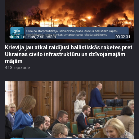
pirms 1 dienas, 2 stundām
00:02:31
Krievija jau atkal raidījusi ballistiskās raķetes pret
Ukrainas civilo infrastruktūru un dzīvojamajām
mājām
413. epizode