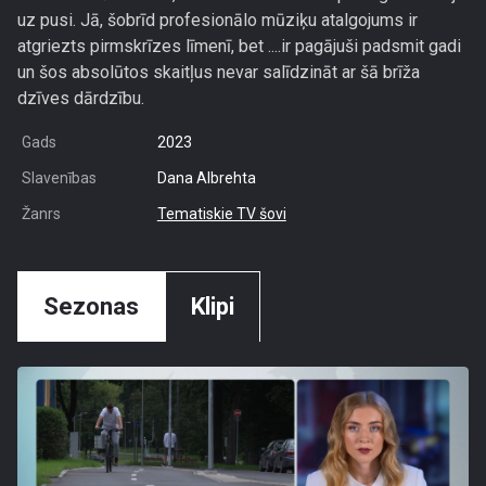
uz pusi. Jā, šobrīd profesionālo mūziķu atalgojums ir
atgriezts pirmskrīzes līmenī, bet ....ir pagājuši padsmit gadi
un šos absolūtos skaitļus nevar salīdzināt ar šā brīža
dzīves dārdzību.
Gads
2023
Slavenības
Dana Albrehta
Žanrs
Tematiskie TV šovi
Sezonas
Klipi