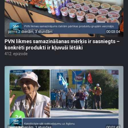
pirms 2 dienām, 3 stundām
00:03:04
PVN likmes samazināšanas mērķis ir sasniegts –
konkrēti produkti ir kļuvuši lētāki
412. epizode
pirms 3 dienām, 1 stundas
00:01:45