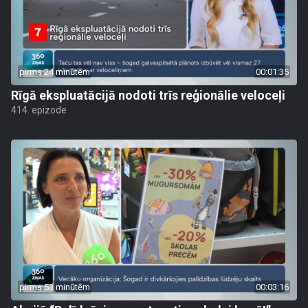
pirms 24 minūtēm
00:01:35
Rīgā ekspluatācijā nodoti trīs reģionālie veloceļi
414. epizode
pirms 53 minūtēm
00:03:16