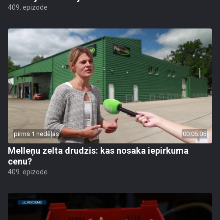
409. epizode
pirms 1 nedēļas
00:05:05
Melleņu zelta drudzis: kas nosaka iepirkuma
cenu?
409. epizode