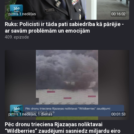
pirms 1 nedēļas
00:16:02
Ruks: Policisti ir tāda pati sabiedrība kā pārējie -
ar savām problēmām un emocijām
409. epizode
pirms 1 nedēļas, 1 dienas
00:01:53
Pēc dronu trieciena Rjazaņas noliktavai
“Wildberries” zaudējumi sasniedz miljardu eiro