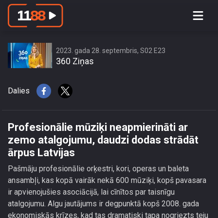
Profesionālie mūziķi neapmierināti ar
zemo atalgojumu, daudzi dodas
strādāt ārpus Latvijas
2023. gada 28. septembris, S02 E23
360 Ziņas
Dalies
Profesionālie mūziķi neapmierināti ar
zemo atalgojumu, daudzi dodas strādāt
ārpus Latvijas
Pašmāju profesionālie orķestri, kori, operas un baleta
ansambļi, kas kopā vairāk nekā 600 mūziķi, kopš pavasara
ir apvienojušies asociācijā, lai cīnītos par taisnīgu
atalgojumu. Algu jautājums ir degpunktā kopš 2008. gada
ekonomiskās krīzes, kad tas dramatiski tapa nogriezts teju