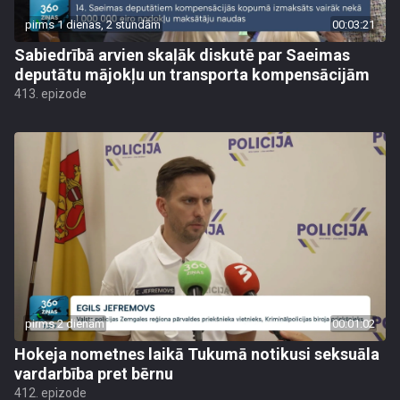
pirms 1 dienas, 2 stundām
00:03:21
Sabiedrībā arvien skaļāk diskutē par Saeimas
deputātu mājokļu un transporta kompensācijām
413. epizode
pirms 2 dienām
00:01:02
Hokeja nometnes laikā Tukumā notikusi seksuāla
vardarbība pret bērnu
412. epizode