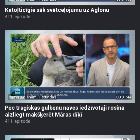
Katoļticīgie sāk svētceļojumu uz Aglonu
411. epizode
pirms 3 dienām, 1 stundas
00:01:44
Pēc traģiskas gulbēnu nāves iedzīvotāji rosina
aizliegt makšķerēt Māras dīķī
411. epizode