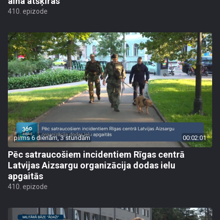
aina atšķiras
410. epizode
pirms 6 dienām, 3 stundām
00:02:01
Pēc satraucošiem incidentiem Rīgas centrā
Latvijas Aizsargu organizācija dodas ielu
apgaitās
410. epizode