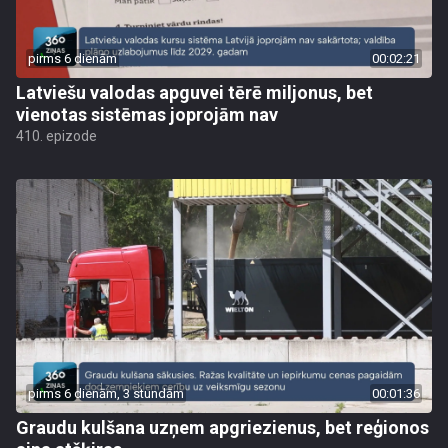
pirms 6 dienām
00:02:21
Latviešu valodas apguvei tērē miljonus, bet
vienotas sistēmas joprojām nav
410. epizode
pirms 6 dienām, 3 stundām
00:01:36
Graudu kulšana uzņem apgriezienus, bet reģionos