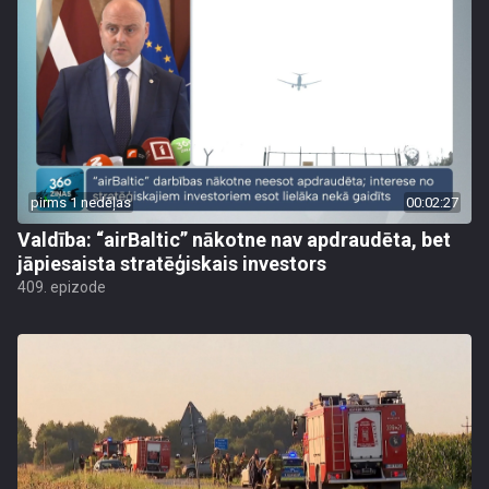
pirms 1 nedēļas
00:02:27
Valdība: “airBaltic” nākotne nav apdraudēta, bet
jāpiesaista stratēģiskais investors
409. epizode