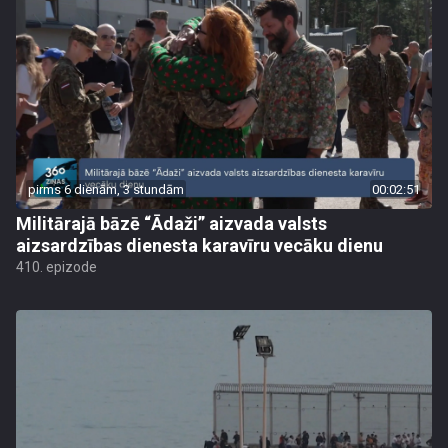
pirms 6 dienām, 3 stundām
00:02:51
Militārajā bāzē “Ādaži” aizvada valsts
aizsardzības dienesta karavīru vecāku dienu
410. epizode