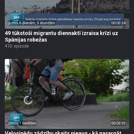
pirms 6 dienām, 3 stundām
00:03:34
49 tūkstoši migrantu diennaktī izraisa krīzi uz
Spānijas robežas
410. epizode
pirms 1 nedēļas
00:03:33
Velosipēdu zādzību skaits pieaug - kā pasargāt