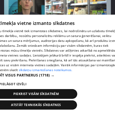
 tīmekļa vietne izmanto sīkdatnes
 tīmekļa vietnē tiek izmantotas sīkdatnes, lai nodrošinātu un uzlabotu tīmek
nes darbību., nosūtītu personalizētu reklāmu un satura ģenerēšanai, veiktu
pirms 1 nedēļas, 1 dienas
00:03:37
āmas un satura mērījumus, auditorijas datu apkopošanu, kā arī produktu izst
zlabošanu. Zemāk sniedzam informāciju par visām sīkdatnēm, kuras tiek
Pārtiku pērkam vairāk, bet vai “zemo cenu grozs”
ntotas mūsu tīmekļa vietnēs. Sīkdatnes var atšķirties atkarībā no apmeklētā
tiešām samazina kopējo čeku?
rneta vietnes sadaļas. Lietotājam jebkurā brīdī ir iespēja piekrist, atteikties va
408. epizode
īt savu piekrišanu. Piekrišanas sniegšana, kā arī tās atsaukšana vai mainīša
ecas uz visām interneta vietnes sadaļām. Vairāk informācijas par izmantotaj
atnēm skatīt
sīkdatņu izmantošanas noteikumos.
ĪT VISUS PARTNERUS
(1718) →
PIELĀGOT IZVĒLI
PIEKRIST VISĀM SĪKDATNĒM
ATSTĀT TEHNISKĀS SĪKDATNES