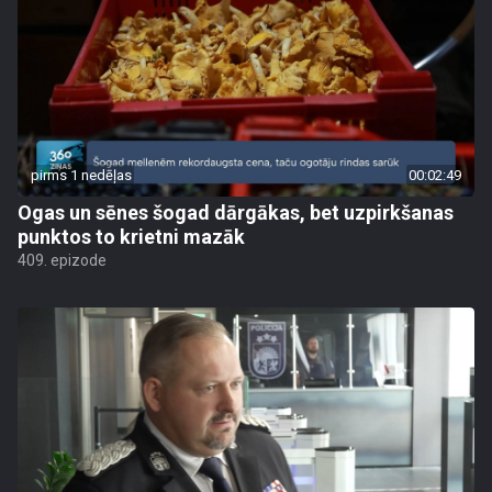
pirms 1 nedēļas
00:02:49
Ogas un sēnes šogad dārgākas, bet uzpirkšanas
punktos to krietni mazāk
409. epizode