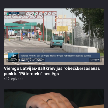
pirms 2 dienām, 2 stundām
00:02:13
Vienīgo Latvijas-Baltkrievijas robežšķērsošanas
punktu “Pāternieki” neslēgs
412. epizode