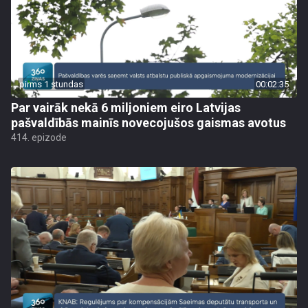
pirms 1 stundas
00:02:35
Par vairāk nekā 6 miljoniem eiro Latvijas
pašvaldībās mainīs novecojušos gaismas avotus
414. epizode