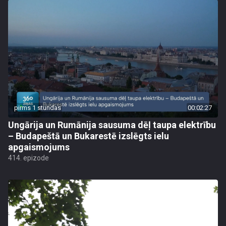
pirms 1 stundas
00:02:27
Ungārija un Rumānija sausuma dēļ taupa elektrību
– Budapeštā un Bukarestē izslēgts ielu
apgaismojums
414. epizode