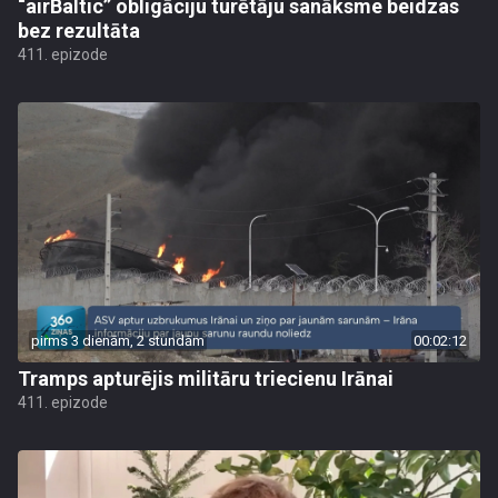
“airBaltic” obligāciju turētāju sanāksme beidzas
bez rezultāta
411. epizode
pirms 3 dienām, 2 stundām
00:02:12
Tramps apturējis militāru triecienu Irānai
411. epizode