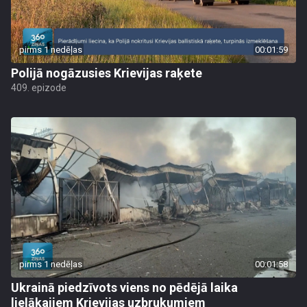
pirms 1 nedēļas
00:01:59
Polijā nogāzusies Krievijas raķete
409. epizode
pirms 1 nedēļas
00:01:58
Ukrainā piedzīvots viens no pēdējā laika
lielākajiem Krievijas uzbrukumiem