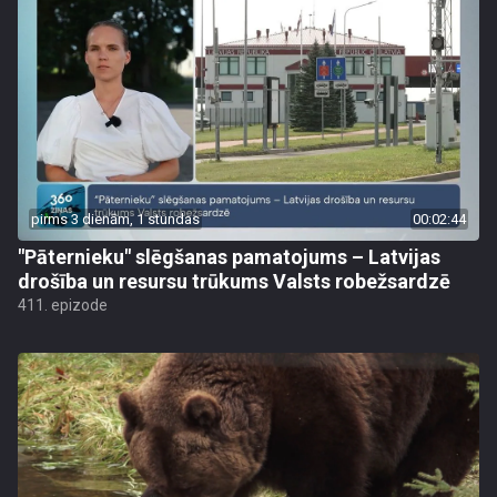
pirms 3 dienām, 1 stundas
00:02:44
"Pāternieku" slēgšanas pamatojums – Latvijas
drošība un resursu trūkums Valsts robežsardzē
411. epizode