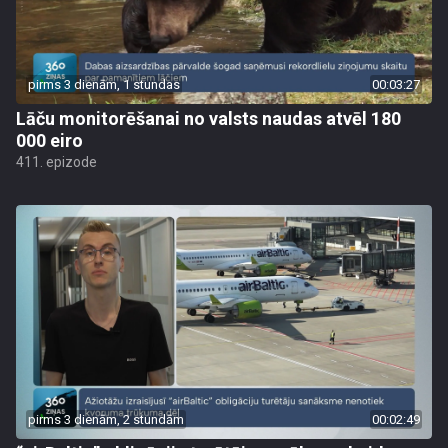
pirms 3 dienām, 1 stundas
00:03:27
Lāču monitorēšanai no valsts naudas atvēl 180
000 eiro
411. epizode
pirms 3 dienām, 2 stundām
00:02:49