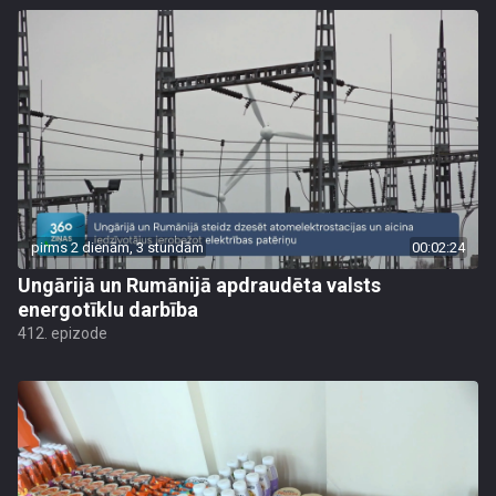
pirms 2 dienām, 3 stundām
00:02:24
Ungārijā un Rumānijā apdraudēta valsts
energotīklu darbība
412. epizode