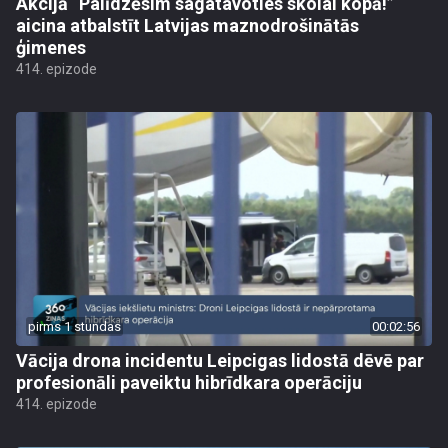
Akcijā “Palīdzēsim sagatavoties skolai kopā!”
aicina atbalstīt Latvijas maznodrošinātās
ģimenes
414. epizode
pirms 1 stundas
00:02:56
Vācija drona incidentu Leipcigas lidostā dēvē par
profesionāli paveiktu hibrīdkara operāciju
414. epizode