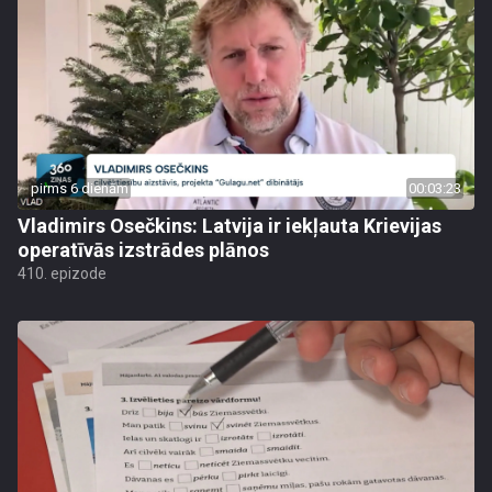
pirms 6 dienām
00:03:23
Vladimirs Osečkins: Latvija ir iekļauta Krievijas
operatīvās izstrādes plānos
410. epizode