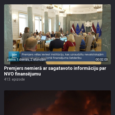
pirms 1 dienas, 2 stundām
00:02:03
Premjers nemierā ar sagatavoto informāciju par
NVO finansējumu
413. epizode