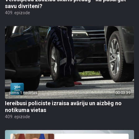
savu divriteni?
409. epizode
pirms 1 nedēļas
00:03:39
Iereibusi policiste izraisa avāriju un aizbēg no
notikuma vietas
409. epizode