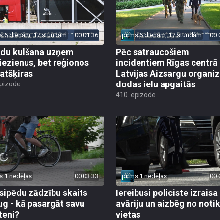
s 6 dienām, 17 stundām
00:01:36
pirms 6 dienām, 17 stundām
00:
du kulšana uzņem
Pēc satraucošiem
iezienus, bet reģionos
incidentiem Rīgas centrā
 atšķiras
Latvijas Aizsargu organiz
dodas ielu apgaitās
epizode
410. epizode
s 1 nedēļas
00:03:33
pirms 1 nedēļas
00:
sipēdu zādzību skaits
Iereibusi policiste izraisa
ug - kā pasargāt savu
avāriju un aizbēg no not
teni?
vietas