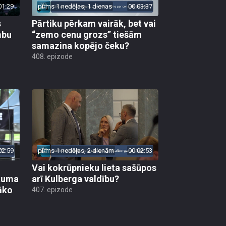
01:29
pirms 1 nedēļas, 1 dienas
00:03:37
s
Pārtiku pērkam vairāk, bet vai
mbu
“zemo cenu grozs” tiešām
samazina kopējo čeku?
408. epizode
02:59
pirms 1 nedēļas, 2 dienām
00:02:53
Vai kokrūpnieku lieta sašūpos
ākuma
arī Kulberga valdību?
āko
407. epizode