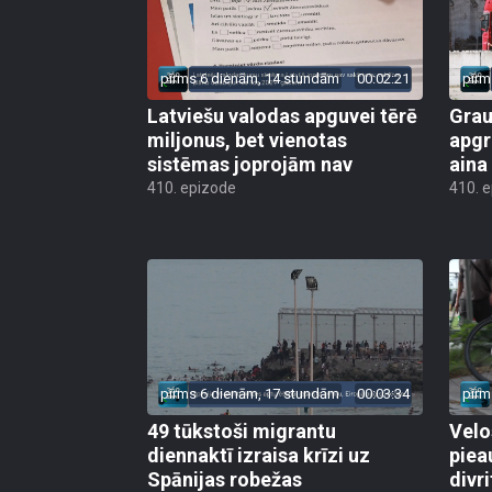
pirms 6 dienām, 14 stundām
00:02:21
pirm
Latviešu valodas apguvei tērē
Grau
miljonus, bet vienotas
apgr
sistēmas joprojām nav
aina
410. epizode
410. 
pirms 6 dienām, 17 stundām
00:03:34
pirm
49 tūkstoši migrantu
Velo
diennaktī izraisa krīzi uz
piea
Spānijas robežas
divri