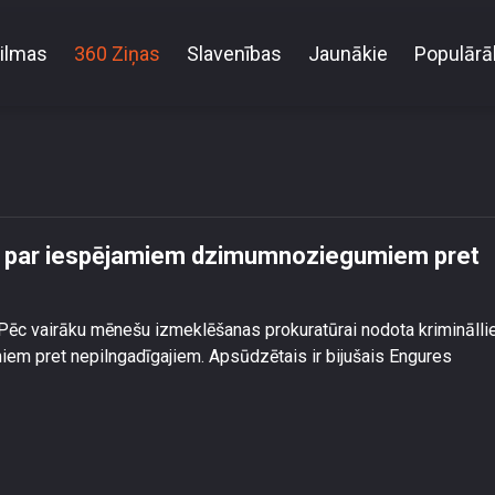
ilmas
360 Ziņas
Slavenības
Jaunākie
Populārā
atūrai nodod lietu par iespējamiem dzimumnoziegum
etu par iespējamiem dzimumnoziegumiem pret
. Pēc vairāku mēnešu izmeklēšanas prokuratūrai nodota kriminālli
em pret nepilngadīgajiem. Apsūdzētais ir bijušais Engures