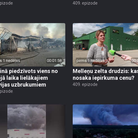
epizode
409. epizode
s 1 nedēļas
00:01:58
pirms 1 nedēļas
00:
inā piedzīvots viens no
Melleņu zelta drudzis: ka
jā laika lielākajiem
nosaka iepirkuma cenu?
vijas uzbrukumiem
409. epizode
epizode