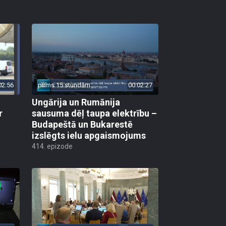
02:56
pirms 15 stundām
00:02:27
Ungārija un Rumānija
r
sausuma dēļ taupa elektrību –
Budapeštā un Bukarestē
izslēgts ielu apgaismojums
414. epizode