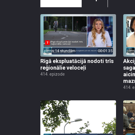
pirms 14 stundām
00:01:35
pirm
Rīgā ekspluatācijā nodoti trīs
Akci
reģionālie veloceļi
saga
aicin
414. epizode
mazn
414. 