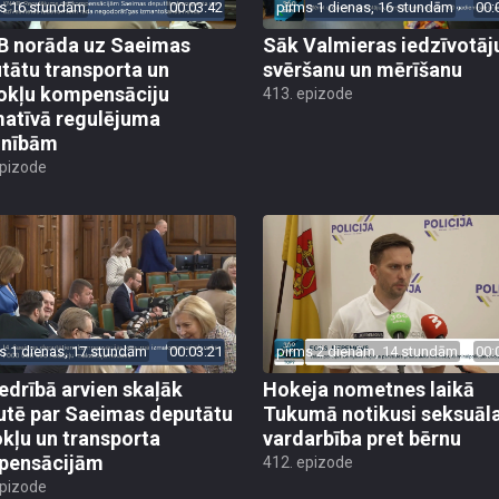
s 16 stundām
00:03:42
pirms 1 dienas, 16 stundām
00:
 norāda uz Saeimas
Sāk Valmieras iedzīvotāj
tātu transporta un
svēršanu un mērīšanu
okļu kompensāciju
413. epizode
atīvā regulējuma
lnībām
epizode
s 1 dienas, 17 stundām
00:03:21
pirms 2 dienām, 14 stundām
00:
edrībā arvien skaļāk
Hokeja nometnes laikā
utē par Saeimas deputātu
Tukumā notikusi seksuāl
kļu un transporta
vardarbība pret bērnu
pensācijām
412. epizode
epizode