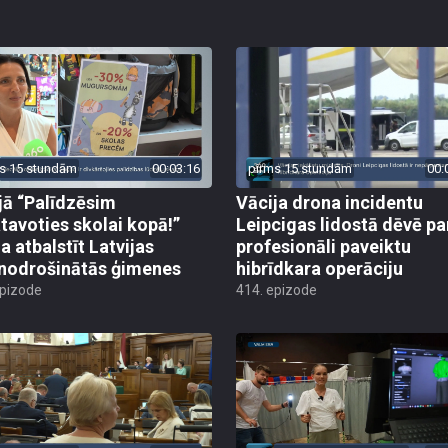
s 15 stundām
00:03:16
pirms 15 stundām
00:
jā “Palīdzēsim
Vācija drona incidentu
tavoties skolai kopā!”
Leipcigas lidostā dēvē pa
a atbalstīt Latvijas
profesionāli paveiktu
odrošinātās ģimenes
hibrīdkara operāciju
epizode
414. epizode