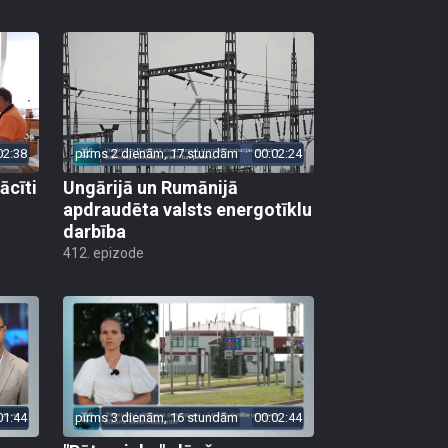
02:38
pirms 2 dienām, 17 stundām
00:02:24
ācīti
Ungārijā un Rumānijā
apdraudēta valsts energotīklu
darbība
412. epizode
01:44
pirms 3 dienām, 16 stundām
00:02:44