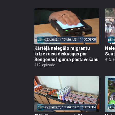
pirms 2 dienām, 16 stundām
00:03:08
pirm
Kārtējā nelegālo migrantu
Nele
krīze raisa diskusijas par
Seut
Šengenas līguma pastāvēšanu
412. 
412. epizode
pirms 2 dienām, 18 stundām
00:03:04
pirm