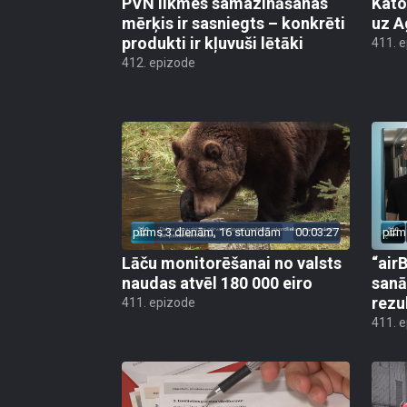
PVN likmes samazināšanas
Kato
mērķis ir sasniegts – konkrēti
uz A
produkti ir kļuvuši lētāki
411. 
412. epizode
pirms 3 dienām, 16 stundām
00:03:27
pirm
Lāču monitorēšanai no valsts
“airB
naudas atvēl 180 000 eiro
sanā
rezu
411. epizode
411. 