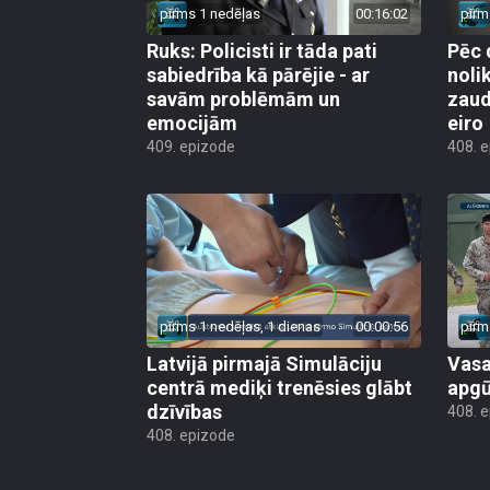
pirms 1 nedēļas
00:16:02
pirm
Ruks: Policisti ir tāda pati
Pēc 
sabiedrība kā pārējie - ar
noli
savām problēmām un
zaud
emocijām
eiro
409. epizode
408. 
pirms 1 nedēļas, 1 dienas
00:00:56
pirm
Latvijā pirmajā Simulāciju
Vasa
centrā mediķi trenēsies glābt
apgū
dzīvības
408. 
408. epizode