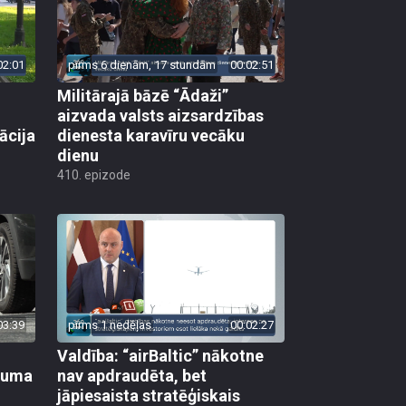
02:01
pirms 6 dienām, 17 stundām
00:02:51
Militārajā bāzē “Ādaži”
aizvada valsts aizsardzības
ācija
dienesta karavīru vecāku
dienu
410. epizode
03:39
pirms 1 nedēļas
00:02:27
Valdība: “airBaltic” nākotne
ikuma
nav apdraudēta, bet
jāpiesaista stratēģiskais