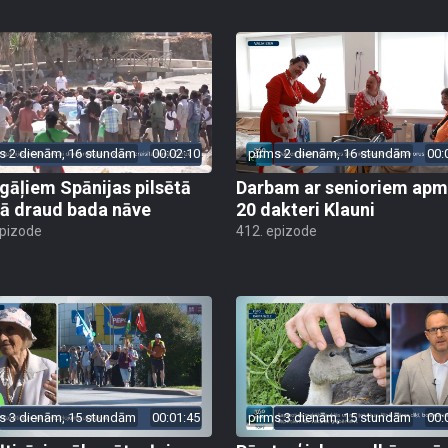
s 2 dienām, 16 stundām
00:02:10
pirms 2 dienām, 16 stundām
00:
gāļiem Spānijas pilsētā
Darbam ar senioriem apm
ā draud bada nāve
20 dakteri Klauni
epizode
412. epizode
s 3 dienām, 15 stundām
00:01:45
pirms 3 dienām, 15 stundām
00: