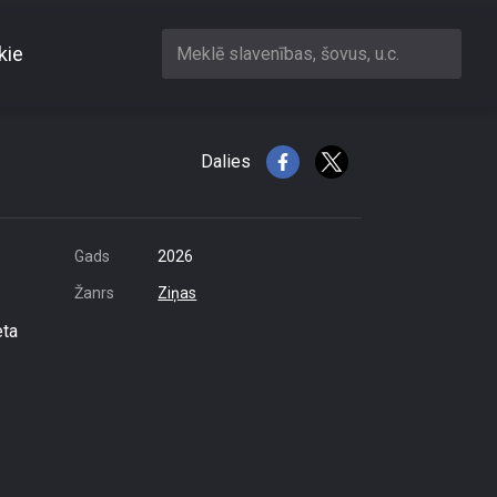
kie
Meklē slavenības, šovus, u.c.
iem pret bērniem
Dalies
Gads
2026
Žanrs
Ziņas
eta