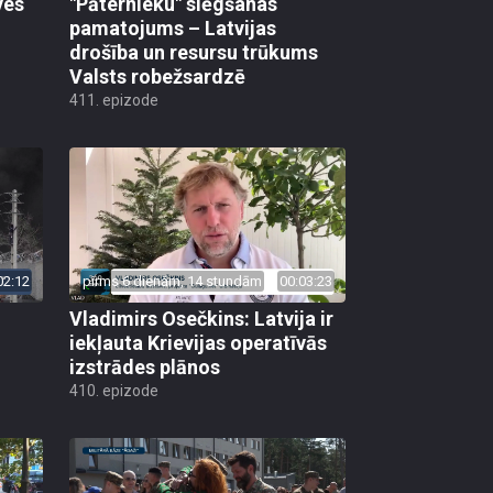
ves
"Pāternieku" slēgšanas
pamatojums – Latvijas
drošība un resursu trūkums
Valsts robežsardzē
411. epizode
02:12
pirms 6 dienām, 14 stundām
00:03:23
Vladimirs Osečkins: Latvija ir
iekļauta Krievijas operatīvās
izstrādes plānos
410. epizode