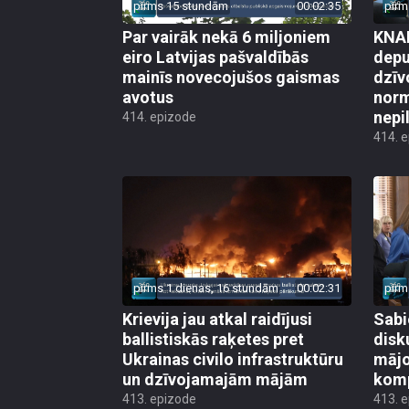
pirms 15 stundām
00:02:35
pirm
Par vairāk nekā 6 miljoniem
KNAB
eiro Latvijas pašvaldībās
depu
mainīs novecojušos gaismas
dzīv
avotus
norm
nepi
414. epizode
414. 
pirms 1 dienas, 16 stundām
00:02:31
pirm
Krievija jau atkal raidījusi
Sabi
ballistiskās raķetes pret
disk
Ukrainas civilo infrastruktūru
mājo
un dzīvojamajām mājām
kom
413. epizode
413. 