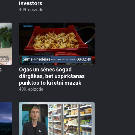
investors
409. epizode
05:05
pirms 1 nedēļas
00:02:49
s
Ogas un sēnes šogad
dārgākas, bet uzpirkšanas
punktos to krietni mazāk
409. epizode