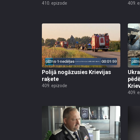
410. epizode
409. 
pirms 1 nedēļas
00:01:59
pirm
Polijā nogāzusies Krievijas
Ukra
raķete
pēdē
Krie
409. epizode
409. 