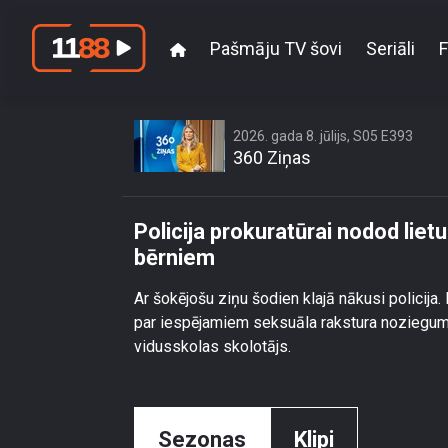
Pašmāju TV šovi
Seriāli
F
Policija prokur
2026. gada 8. jūlijs, S05 E393
360 Ziņas
Policija prokuratūrai nodod li
bērniem
Ar šokējošu ziņu šodien klajā nākusi policija
par iespējamiem seksuāla rakstura noziegumi
vidusskolas skolotājs.
Sezonas
Klipi