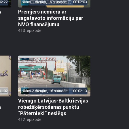
02:22
pirms 1 dienas, 16 stundām
00:02:03
u
Premjers nemierā ar
sagatavoto informāciju par
NVO finansējumu
413. epizode
01:02
pirms 2 dienām, 16 stundām
00:02:13
Vienīgo Latvijas-Baltkrievijas
a
robežšķērsošanas punktu
“Pāternieki” neslēgs
412. epizode