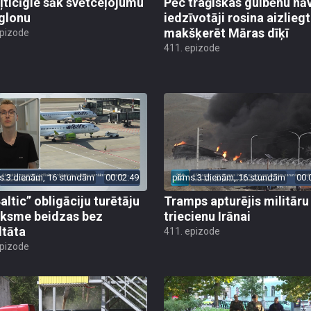
ļticīgie sāk svētceļojumu
Pēc traģiskas gulbēnu nā
glonu
iedzīvotāji rosina aizliegt
makšķerēt Māras dīķī
epizode
411. epizode
s 3 dienām, 16 stundām
00:02:49
pirms 3 dienām, 16 stundām
00:
altic” obligāciju turētāju
Tramps apturējis militāru
ksme beidzas bez
triecienu Irānai
ltāta
411. epizode
epizode