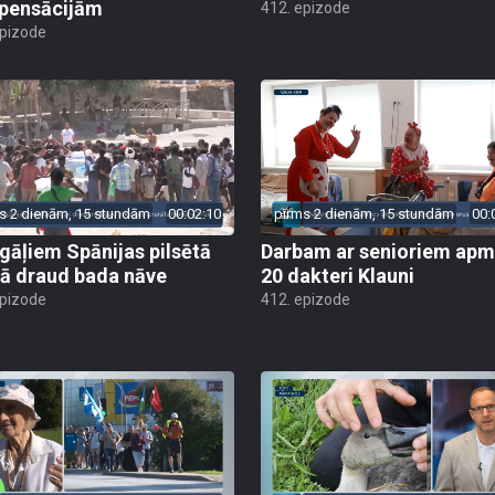
pensācijām
412. epizode
epizode
s 2 dienām, 15 stundām
00:02:10
pirms 2 dienām, 15 stundām
00:
gāļiem Spānijas pilsētā
Darbam ar senioriem apm
ā draud bada nāve
20 dakteri Klauni
epizode
412. epizode