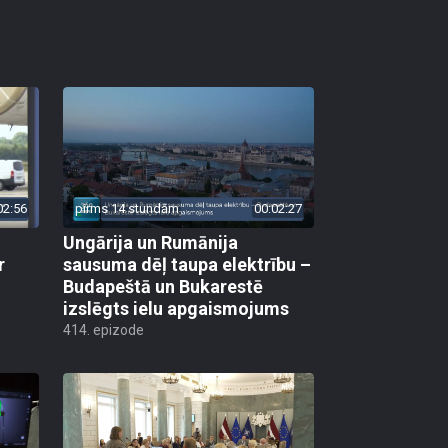
02:56
pirms 14 stundām
00:02:27
Ungārija un Rumānija
r
sausuma dēļ taupa elektrību –
Budapeštā un Bukarestē
izslēgts ielu apgaismojums
414. epizode