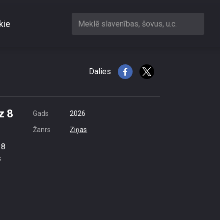
kie
Meklē slavenības, šovus, u.c.
ndrīz 8 miljonus eiro
Dalies
z 8
Gads
2026
Žanrs
Ziņas
 8
s