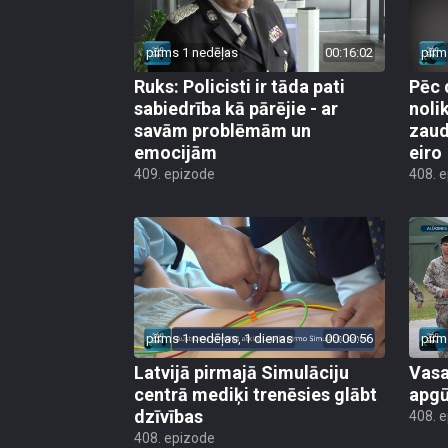
pirms 1 nedēļas
00:16:02
pirm
Ruks: Policisti ir tāda pati
Pēc 
sabiedrība kā pārējie - ar
noli
savām problēmām un
zaud
emocijām
eiro
409. epizode
408. 
pirms 1 nedēļas, 1 dienas
00:00:56
pirm
Latvijā pirmajā Simulāciju
Vasa
centrā mediķi trenēsies glābt
apgū
dzīvības
408. 
408. epizode