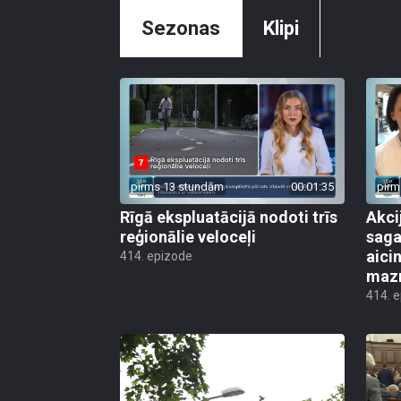
Sezonas
Klipi
pirms 13 stundām
00:01:35
pirm
Rīgā ekspluatācijā nodoti trīs
Akci
reģionālie veloceļi
saga
aicin
414. epizode
mazn
414. 