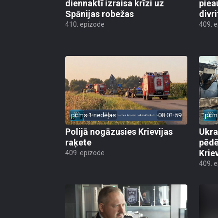
diennaktī izraisa krīzi uz
piea
Spānijas robežas
divri
410. epizode
409. 
pirms 1 nedēļas
00:01:59
pirm
Polijā nogāzusies Krievijas
Ukra
raķete
pēdē
Krie
409. epizode
409. 