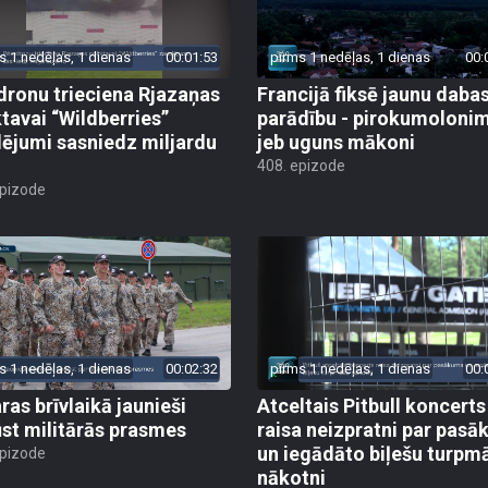
s 1 nedēļas, 1 dienas
00:01:53
pirms 1 nedēļas, 1 dienas
00:
dronu trieciena Rjazaņas
Francijā fiksē jaunu daba
ktavai “Wildberries”
parādību - pirokumoloni
ējumi sasniedz miljardu
jeb uguns mākoni
408. epizode
epizode
s 1 nedēļas, 1 dienas
00:02:32
pirms 1 nedēļas, 1 dienas
00:
ras brīvlaikā jaunieši
Atceltais Pitbull koncerts
st militārās prasmes
raisa neizpratni par pas
un iegādāto biļešu turpm
epizode
nākotni