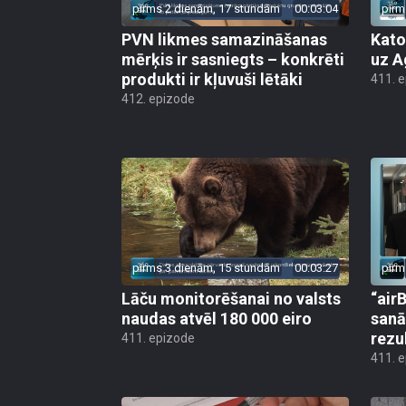
pirms 2 dienām, 17 stundām
00:03:04
pirm
PVN likmes samazināšanas
Kato
mērķis ir sasniegts – konkrēti
uz A
produkti ir kļuvuši lētāki
411. 
412. epizode
pirms 3 dienām, 15 stundām
00:03:27
pirm
Lāču monitorēšanai no valsts
“airB
naudas atvēl 180 000 eiro
sanā
rezu
411. epizode
411. 