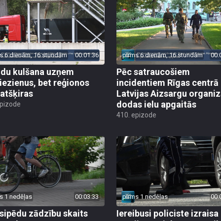
s 6 dienām, 16 stundām
00:01:36
pirms 6 dienām, 16 stundām
00:
du kulšana uzņem
Pēc satraucošiem
iezienus, bet reģionos
incidentiem Rīgas centrā
 atšķiras
Latvijas Aizsargu organiz
dodas ielu apgaitās
epizode
410. epizode
s 1 nedēļas
00:03:33
pirms 1 nedēļas
00:
sipēdu zādzību skaits
Iereibusi policiste izraisa