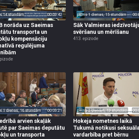
s 14 stundām
00:03:42
pirms 1 dienas, 15 stundām
00:
 norāda uz Saeimas
Sāk Valmieras iedzīvotāj
tātu transporta un
svēršanu un mērīšanu
okļu kompensāciju
413. epizode
atīvā regulējuma
lnībām
epizode
s 1 dienas, 16 stundām
00:03:21
pirms 2 dienām, 13 stundām
00:
edrībā arvien skaļāk
Hokeja nometnes laikā
utē par Saeimas deputātu
Tukumā notikusi seksuāl
kļu un transporta
vardarbība pret bērnu