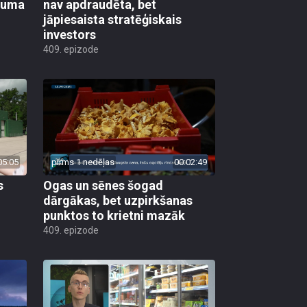
ikuma
nav apdraudēta, bet
jāpiesaista stratēģiskais
investors
409. epizode
05:05
pirms 1 nedēļas
00:02:49
s
Ogas un sēnes šogad
dārgākas, bet uzpirkšanas
punktos to krietni mazāk
409. epizode