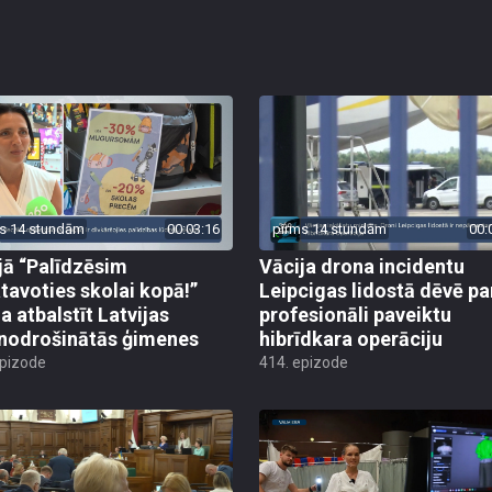
s 14 stundām
00:03:16
pirms 14 stundām
00:
jā “Palīdzēsim
Vācija drona incidentu
tavoties skolai kopā!”
Leipcigas lidostā dēvē pa
a atbalstīt Latvijas
profesionāli paveiktu
odrošinātās ģimenes
hibrīdkara operāciju
epizode
414. epizode