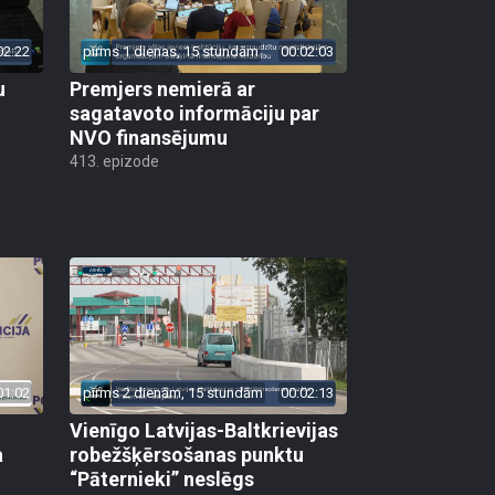
02:22
pirms 1 dienas, 15 stundām
00:02:03
u
Premjers nemierā ar
sagatavoto informāciju par
NVO finansējumu
413. epizode
01:02
pirms 2 dienām, 15 stundām
00:02:13
Vienīgo Latvijas-Baltkrievijas
a
robežšķērsošanas punktu
“Pāternieki” neslēgs