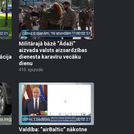
02:01
pirms 6 dienām, 16 stundām
00:02:51
Militārajā bāzē “Ādaži”
aizvada valsts aizsardzības
ācija
dienesta karavīru vecāku
dienu
410. epizode
03:39
pirms 1 nedēļas
00:02:27
Valdība: “airBaltic” nākotne