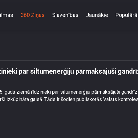
ilmas
360 Ziņas
Slavenības
Jaunākie
Populārā
sezonā rīdzinieki par siltumenerģiju pārmaksājuši ga
inieki par siltumenerģiju pārmaksājuši gandrī
5. gada ziemā rīdzinieki par siltumenerģiju pārmaksājuši gandrīz
kārši izkūpināta gaisā. Tāds ir šodien publiskotās Valsts kontrole