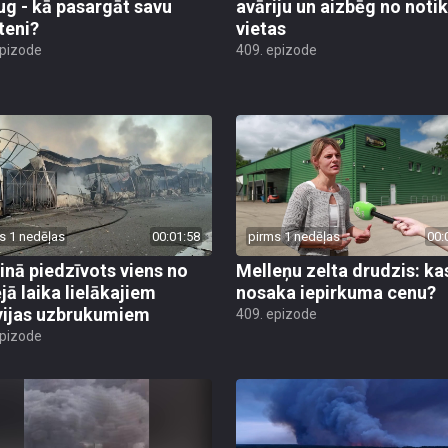
ug - kā pasargāt savu
avāriju un aizbēg no not
teni?
vietas
epizode
409. epizode
s 1 nedēļas
00:01:58
pirms 1 nedēļas
00:
inā piedzīvots viens no
Melleņu zelta drudzis: ka
jā laika lielākajiem
nosaka iepirkuma cenu?
vijas uzbrukumiem
409. epizode
epizode