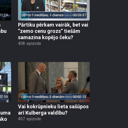
01:29
pirms 1 nedēļas, 1 dienas
00:03:37
s
Pārtiku pērkam vairāk, bet vai
mbu
“zemo cenu grozs” tiešām
samazina kopējo čeku?
408. epizode
02:59
pirms 1 nedēļas, 2 dienām
00:02:53
Vai kokrūpnieku lieta sašūpos
ākuma
arī Kulberga valdību?
āko
407. epizode