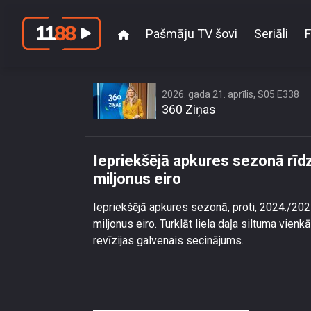
Pašmāju TV šovi
Seriāli
F
Iepriekšējā apkures 
2026. gada 21. aprīlis, S05 E338
360 Ziņas
Iepriekšējā apkures sezonā rīdz
miljonus eiro
Iepriekšējā apkures sezonā, proti, 2024./202
miljonus eiro. Turklāt liela daļa siltuma vien
revīzijas galvenais secinājums.