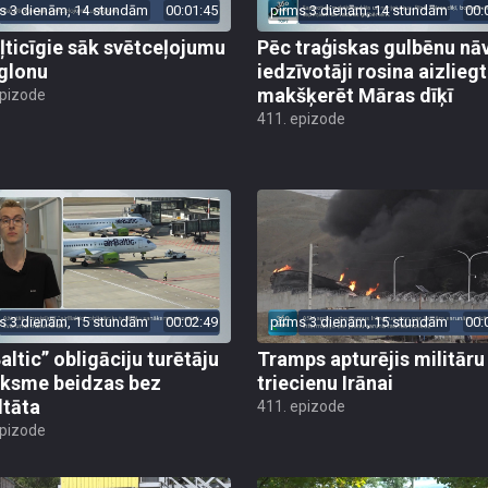
s 3 dienām, 14 stundām
00:01:45
pirms 3 dienām, 14 stundām
00:
ļticīgie sāk svētceļojumu
Pēc traģiskas gulbēnu nā
glonu
iedzīvotāji rosina aizliegt
makšķerēt Māras dīķī
epizode
411. epizode
s 3 dienām, 15 stundām
00:02:49
pirms 3 dienām, 15 stundām
00:
altic” obligāciju turētāju
Tramps apturējis militāru
ksme beidzas bez
triecienu Irānai
ltāta
411. epizode
epizode