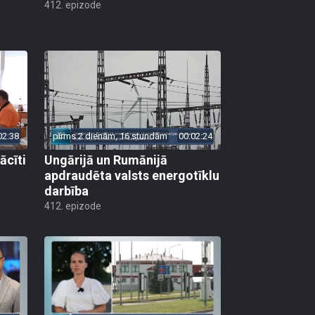
412. epizode
02:38
pirms 2 dienām, 16 stundām
00:02:24
ācīti
Ungārijā un Rumānijā
apdraudēta valsts energotīklu
darbība
412. epizode