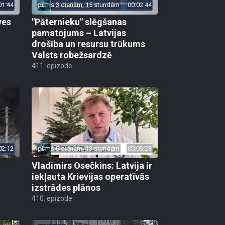
01:44
pirms 3 dienām, 15 stundām
00:02:44
ves
"Pāternieku" slēgšanas
pamatojums – Latvijas
drošība un resursu trūkums
Valsts robežsardzē
411. epizode
02:12
pirms 6 dienām, 13 stundām
00:03:23
Vladimirs Osečkins: Latvija ir
iekļauta Krievijas operatīvās
izstrādes plānos
410. epizode