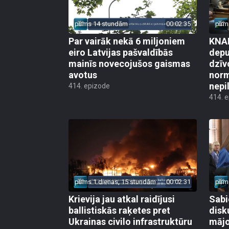
pirms 14 stundām
00:02:35
pirm
Par vairāk nekā 6 miljoniem
KNAB
eiro Latvijas pašvaldībās
depu
mainīs novecojušos gaismas
dzīv
avotus
norm
nepi
414. epizode
414. 
pirms 1 dienas, 15 stundām
00:02:31
pirm
Krievija jau atkal raidījusi
Sabi
ballistiskās raķetes pret
disk
Ukrainas civilo infrastruktūru
mājo