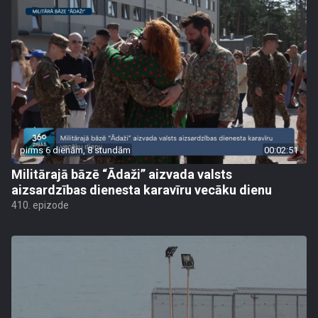
pirms 6 dienām, 8 stundām
00:02:51
Militārajā bāzē “Ādaži” aizvada valsts
aizsardzības dienesta karavīru vecāku dienu
410. epizode