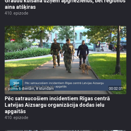
Graudu kulšana uzņem apgriezienus, bet reģionos
aina atšķiras
410. epizode
pirms 6 dienām, 8 stundām
00:02:01
Pēc satraucošiem incidentiem Rīgas centrā
Latvijas Aizsargu organizācija dodas ielu
apgaitās
410. epizode