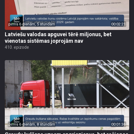
pirms 6 dienām, 5 stundām
00:02:21
Latviešu valodas apguvei tērē miljonus, bet
vienotas sistēmas joprojām nav
410. epizode
pirms 6 dienām, 8 stundām
00:01:36