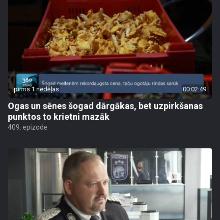
pirms 1 nedēļas
00:02:49
Ogas un sēnes šogad dārgākas, bet uzpirkšanas
punktos to krietni mazāk
409. epizode