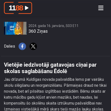
Vietējie iedzīvotāji gatavojas cīņai par
skolas saglabāšanu Ēdolē
2024. gada 16. janvāris, S03 E11
360 Ziņas
Dalies
Vietējie iedzīvotāji gatavojas cīņai par
skolas saglabāšanu Ēdolē
Jau drīzumā Kuldīgas novada pašvaldība lems par vairāku
skolu slēgšanu un reorganizēšanu. Pārmaiņas draud ne tikai
novada, bet arī pilsētas izglītības iestādēm. Bērnu skaits ar
katru mācību gadu kļūst arvien mazāks, bet naudas, lai
kompensētu šo skolēnu skaita iztrūkumu pašvaldībai nav.
Izmaiņas vistiešākā mērā skars tieši mazās lauku skolas.