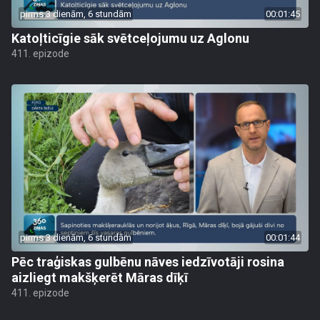
pirms 3 dienām, 6 stundām
00:01:45
Katoļticīgie sāk svētceļojumu uz Aglonu
411. epizode
pirms 3 dienām, 6 stundām
00:01:44
Pēc traģiskas gulbēnu nāves iedzīvotāji rosina
aizliegt makšķerēt Māras dīķī
411. epizode