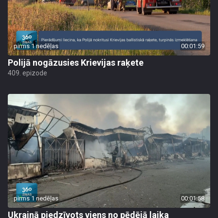
pirms 1 nedēļas
00:01:59
Polijā nogāzusies Krievijas raķete
409. epizode
pirms 1 nedēļas
00:01:58
Ukrainā piedzīvots viens no pēdējā laika