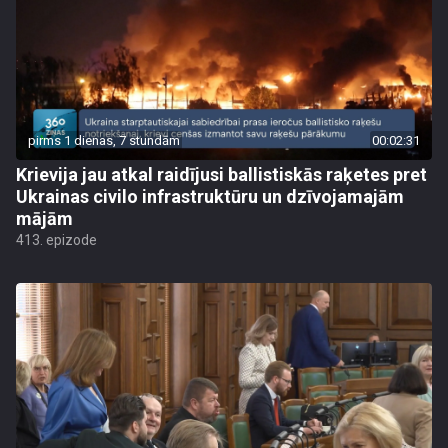
pirms 1 dienas, 7 stundām
00:02:31
Krievija jau atkal raidījusi ballistiskās raķetes pret
Ukrainas civilo infrastruktūru un dzīvojamajām
mājām
413. epizode