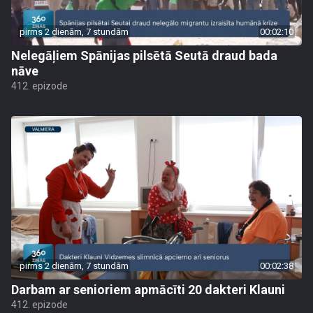
pirms 2 dienām, 7 stundām
00:02:10
Nelegāļiem Spānijas pilsētā Seutā draud bada
nāve
412. epizode
pirms 2 dienām, 7 stundām
00:02:38
Darbam ar senioriem apmācīti 20 dakteri Klauni
412. epizode