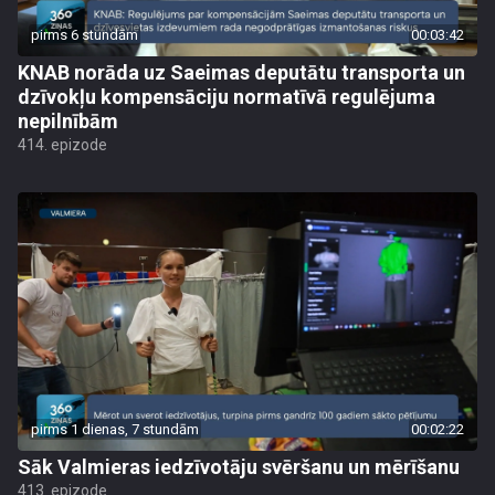
pirms 6 stundām
00:03:42
KNAB norāda uz Saeimas deputātu transporta un
dzīvokļu kompensāciju normatīvā regulējuma
nepilnībām
414. epizode
pirms 1 dienas, 7 stundām
00:02:22
Sāk Valmieras iedzīvotāju svēršanu un mērīšanu
413. epizode