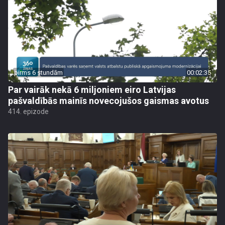
pirms 6 stundām
00:02:35
Par vairāk nekā 6 miljoniem eiro Latvijas
pašvaldībās mainīs novecojušos gaismas avotus
414. epizode