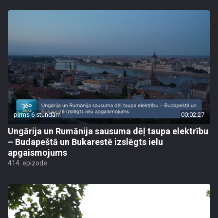
pirms 6 stundām
00:02:27
Ungārija un Rumānija sausuma dēļ taupa elektrību
– Budapeštā un Bukarestē izslēgts ielu
apgaismojums
414. epizode