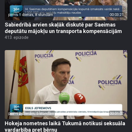
pirms 1 dienas, 8 stundām
00:03:21
Sabiedrībā arvien skaļāk diskutē par Saeimas
deputātu mājokļu un transporta kompensācijām
413. epizode
pirms 2 dienām, 5 stundām
00:01:02
Hokeja nometnes laikā Tukumā notikusi seksuāla
vardarbība pret bērnu