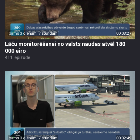
pirms 3 dienām, 7 stundām
00:03:27
Lāču monitorēšanai no valsts naudas atvēl 180
000 eiro
411. epizode
pirms 3 dienām, 7 stundām
00:02:49