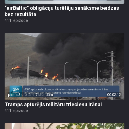
“airBaltic” obligāciju turētāju sanāksme beidzas
bez rezultāta
411. epizode
pirms 3 dienām, 7 stundām
00:02:12
Tramps apturējis militāru triecienu Irānai
411. epizode