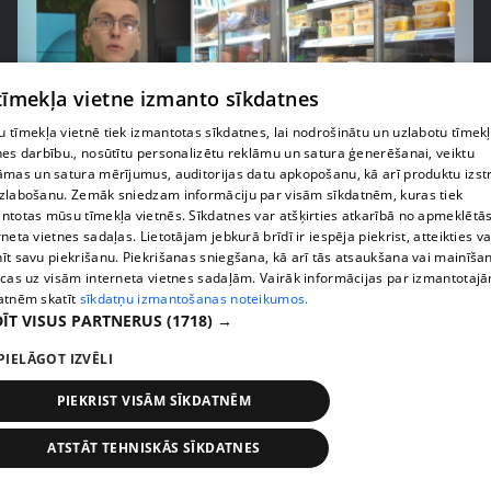
 tīmekļa vietne izmanto sīkdatnes
 tīmekļa vietnē tiek izmantotas sīkdatnes, lai nodrošinātu un uzlabotu tīmek
nes darbību., nosūtītu personalizētu reklāmu un satura ģenerēšanai, veiktu
āmas un satura mērījumus, auditorijas datu apkopošanu, kā arī produktu izst
zlabošanu. Zemāk sniedzam informāciju par visām sīkdatnēm, kuras tiek
pirms 1 nedēļas, 1 dienas
00:03:37
ntotas mūsu tīmekļa vietnēs. Sīkdatnes var atšķirties atkarībā no apmeklētā
Pārtiku pērkam vairāk, bet vai “zemo cenu grozs”
rneta vietnes sadaļas. Lietotājam jebkurā brīdī ir iespēja piekrist, atteikties va
tiešām samazina kopējo čeku?
īt savu piekrišanu. Piekrišanas sniegšana, kā arī tās atsaukšana vai mainīša
ecas uz visām interneta vietnes sadaļām. Vairāk informācijas par izmantotaj
408. epizode
atnēm skatīt
sīkdatņu izmantošanas noteikumos.
ĪT VISUS PARTNERUS
(1718) →
PIELĀGOT IZVĒLI
PIEKRIST VISĀM SĪKDATNĒM
ATSTĀT TEHNISKĀS SĪKDATNES