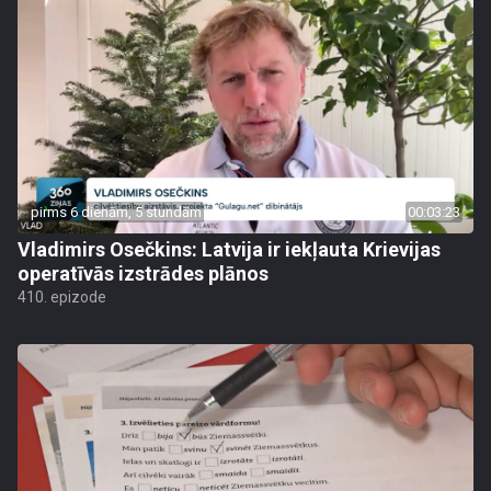
pirms 6 dienām, 5 stundām
00:03:23
Vladimirs Osečkins: Latvija ir iekļauta Krievijas
operatīvās izstrādes plānos
410. epizode