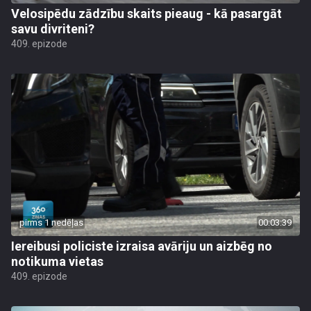
Velosipēdu zādzību skaits pieaug - kā pasargāt
savu divriteni?
409. epizode
pirms 1 nedēļas
00:03:39
Iereibusi policiste izraisa avāriju un aizbēg no
notikuma vietas
409. epizode