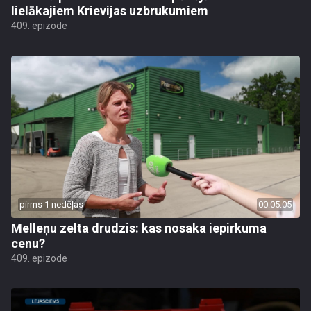
lielākajiem Krievijas uzbrukumiem
409. epizode
pirms 1 nedēļas
00:05:05
Melleņu zelta drudzis: kas nosaka iepirkuma
cenu?
409. epizode