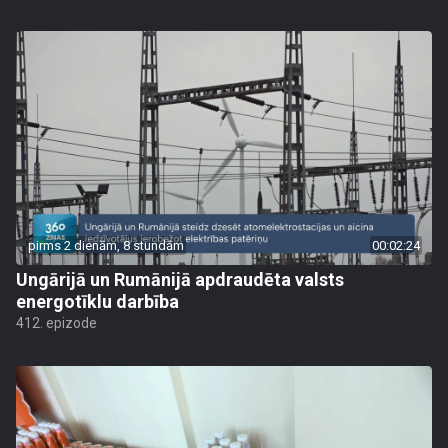
pirms 2 dienām, 8 stundām
00:02:24
Ungārijā un Rumānijā apdraudēta valsts
energotīklu darbība
412. epizode