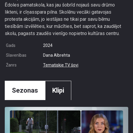
Ēdoles pamatskola, kas jau šobrīd nojauš savu drūmo
likteni, ir cīņasspara pilna. Skolēnu vecāki gatavojas
protesta akcijām, jo iestājas ne tikai par savu bērnu
tiesībām izvēlēties, kur mācīties, bet saprot, ka zaudējot
skolu, pagasts zaudēs vienīgo nopietno kultūras centru.
Gads
2024
Slavenības
Dana Albrehta
Žanrs
Tematiskie TV šovi
Sezonas
Klipi