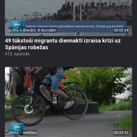
pirms 6 dienām, 8 stundām
00:03:34
49 tūkstoši migrantu diennaktī izraisa krīzi uz
Spānijas robežas
410. epizode
pirms 1 nedēļas
00:03:33