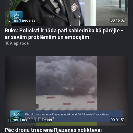
pirms 1 nedēļas
00:16:02
Ruks: Policisti ir tāda pati sabiedrība kā pārējie -
ar savām problēmām un emocijām
409. epizode
pirms 1 nedēļas, 1 dienas
00:01:53
Pēc dronu trieciena Rjazaņas noliktavai