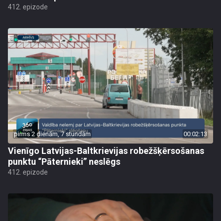
412. epizode
pirms 2 dienām, 7 stundām
00:02:13
Vienīgo Latvijas-Baltkrievijas robežšķērsošanas
punktu “Pāternieki” neslēgs
412. epizode