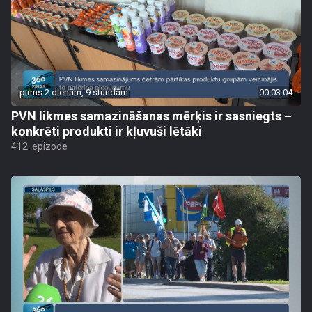
pirms 2 dienām, 9 stundām
00:03:04
PVN likmes samazināšanas mērķis ir sasniegts –
konkrēti produkti ir kļuvuši lētāki
412. epizode