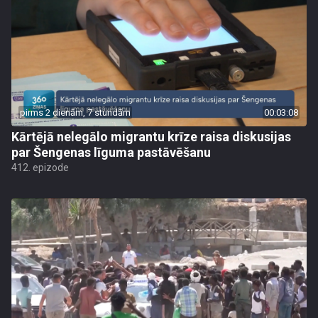
pirms 2 dienām, 7 stundām
00:03:08
Kārtējā nelegālo migrantu krīze raisa diskusijas
par Šengenas līguma pastāvēšanu
412. epizode