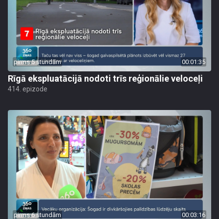
pirms 5 stundām
00:01:35
Rīgā ekspluatācijā nodoti trīs reģionālie veloceļi
414. epizode
pirms 6 stundām
00:03:16