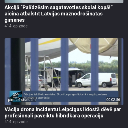
Akcijā “Palīdzēsim sagatavoties skolai kopā!”
aicina atbalstīt Latvijas maznodrošinātās
ģimenes
414. epizode
pirms 6 stundām
00:02:56
Vācija drona incidentu Leipcigas lidostā dēvē par
profesionāli paveiktu hibrīdkara operāciju
414. epizode