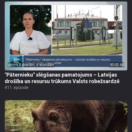
pirms 3 dienām, 6 stundām
00:02:44
"Pāternieku" slēgšanas pamatojums – Latvijas
drošība un resursu trūkums Valsts robežsardzē
411. epizode