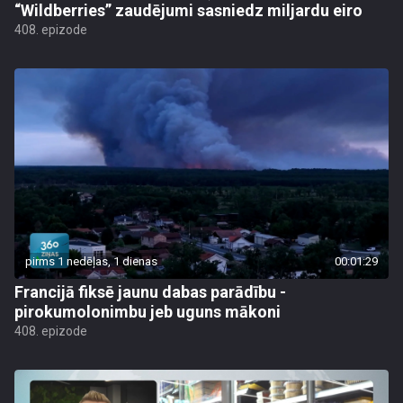
“Wildberries” zaudējumi sasniedz miljardu eiro
408. epizode
pirms 1 nedēļas, 1 dienas
00:01:29
Francijā fiksē jaunu dabas parādību -
pirokumolonimbu jeb uguns mākoni
408. epizode