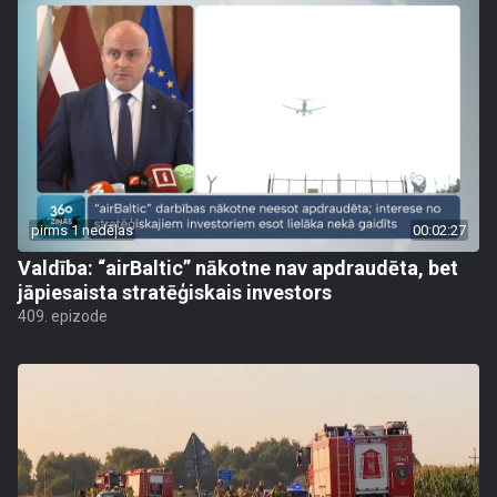
pirms 1 nedēļas
00:02:27
Valdība: “airBaltic” nākotne nav apdraudēta, bet
jāpiesaista stratēģiskais investors
409. epizode