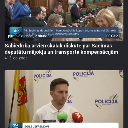
pirms 2 dienām, 5 stundām
00:03:21
Sabiedrībā arvien skaļāk diskutē par Saeimas
deputātu mājokļu un transporta kompensācijām
413. epizode