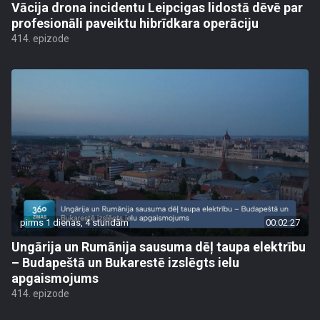
Vācija drona incidentu Leipcigas lidostā dēvē par
profesionāli paveiktu hibrīdkara operāciju
414. epizode
pirms 1 dienas, 4 stundām
00:02:27
Ungārija un Rumānija sausuma dēļ taupa elektrību
– Budapeštā un Bukarestē izslēgts ielu
apgaismojums
414. epizode