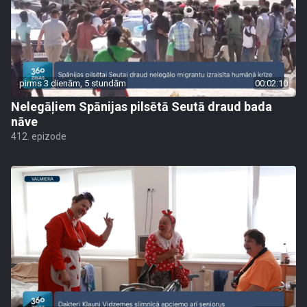
pirms 3 dienām, 5 stundām
00:02:10
Nelegāļiem Spānijas pilsētā Seutā draud bada
nāve
412. epizode