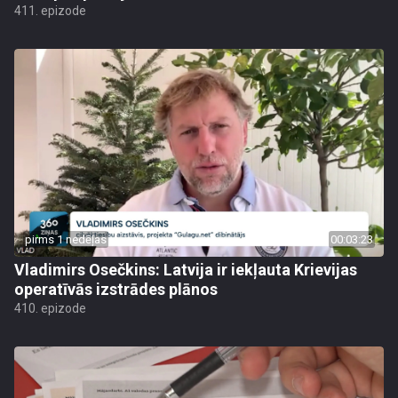
411. epizode
pirms 1 nedēļas
00:03:23
Vladimirs Osečkins: Latvija ir iekļauta Krievijas
operatīvās izstrādes plānos
410. epizode