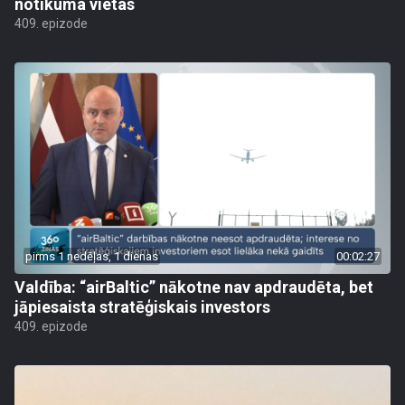
notikuma vietas
409. epizode
pirms 1 nedēļas, 1 dienas
00:02:27
Valdība: “airBaltic” nākotne nav apdraudēta, bet
jāpiesaista stratēģiskais investors
409. epizode