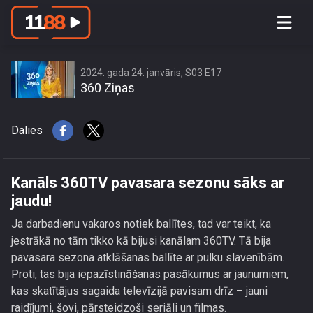
Kanāls 360TV pavasara sezonu sāks
ar jaudu!
2024. gada 24. janvāris, S03 E17
360 Ziņas
Dalies
Kanāls 360TV pavasara sezonu sāks ar
jaudu!
Ja darbadienu vakaros notiek ballītes, tad var teikt, ka
jestrākā no tām tikko kā bijusi kanālam 360TV. Tā bija
pavasara sezona atklāšanas ballīte ar pulku slavenībām.
Proti, tas bija iepazīstināšanas pasākumus ar jaunumiem,
kas skatītājus sagaida televīzijā pavisam drīz – jauni
raidījumi, šovi, pārsteidzoši seriāli un filmas.