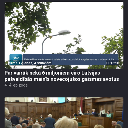
pirms 1 dienas, 4 stundām
00:02:35
Par vairāk nekā 6 miljoniem eiro Latvijas
pašvaldībās mainīs novecojušos gaismas avotus
414. epizode