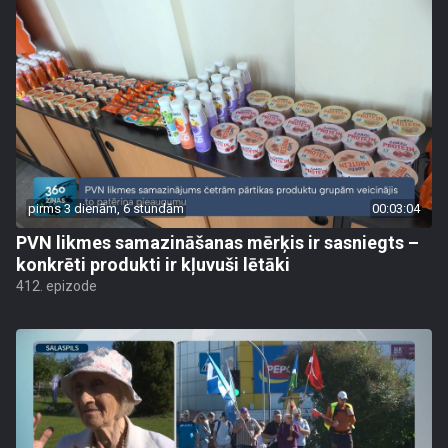
pirms 3 dienām, 6 stundām
00:03:04
PVN likmes samazināšanas mērķis ir sasniegts –
konkrēti produkti ir kļuvuši lētāki
412. epizode