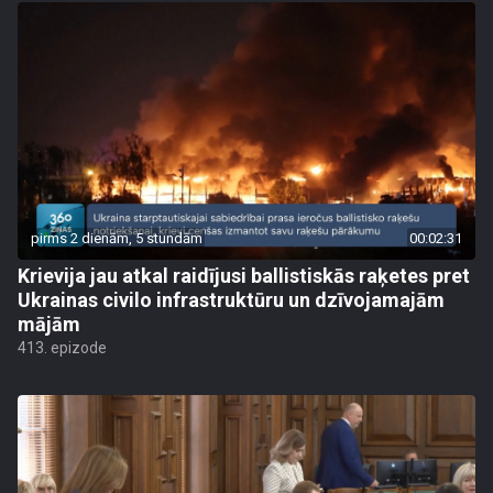
pirms 2 dienām, 5 stundām
00:02:31
Krievija jau atkal raidījusi ballistiskās raķetes pret
Ukrainas civilo infrastruktūru un dzīvojamajām
mājām
413. epizode