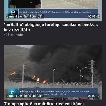
pirms 4 dienām, 5 stundām
00:02:49
“airBaltic” obligāciju turētāju sanāksme beidzas
bez rezultāta
411. epizode
pirms 4 dienām, 5 stundām
00:02:12
Tramps apturējis militāru triecienu Irānai