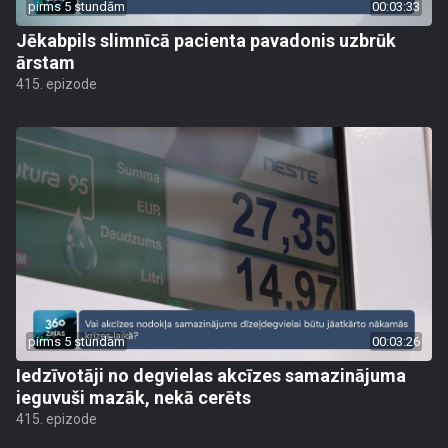
pirms 5 stundām
00:03:33
Jēkabpils slimnīcā pacienta pavadonis uzbrūk
ārstam
415. epizode
pirms 5 stundām
00:03:26
Iedzīvotāji no degvielas akcīzes samazinājuma
ieguvuši mazāk, nekā cerēts
415. epizode