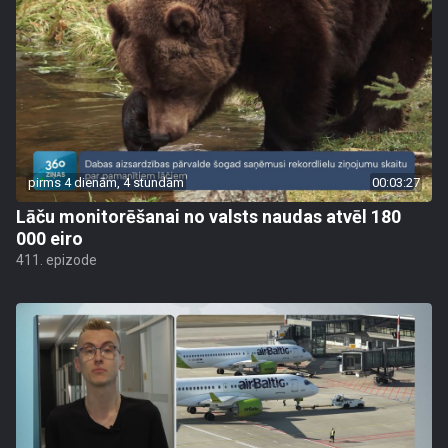
pirms 4 dienām, 4 stundām
00:03:27
Lāču monitorēšanai no valsts naudas atvēl 180
000 eiro
411. epizode