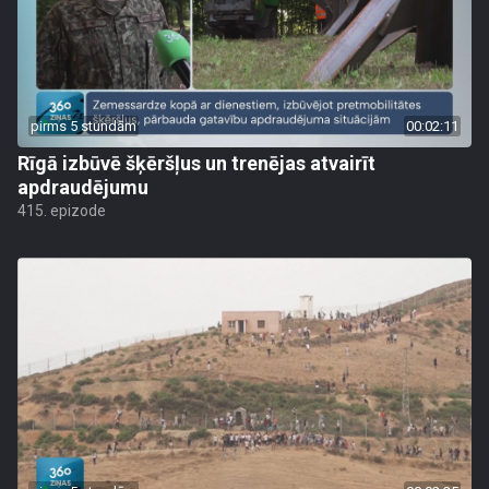
pirms 5 stundām
00:02:11
Rīgā izbūvē šķēršļus un trenējas atvairīt
apdraudējumu
415. epizode