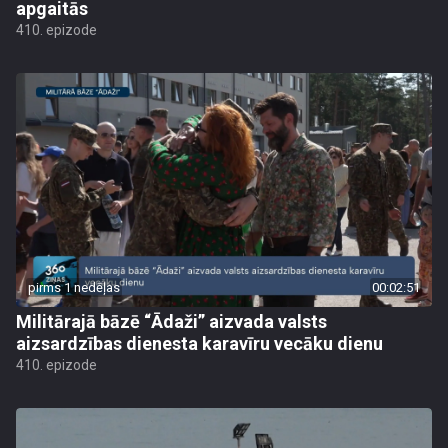
apgaitās
410. epizode
pirms 1 nedēļas
00:02:51
Militārajā bāzē “Ādaži” aizvada valsts
aizsardzības dienesta karavīru vecāku dienu
410. epizode