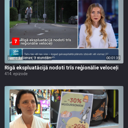
pirms 1 dienas, 3 stundām
00:01:35
Rīgā ekspluatācijā nodoti trīs reģionālie veloceļi
414. epizode