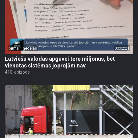
pirms 1 nedēļas
00:02:21
Latviešu valodas apguvei tērē miljonus, bet
vienotas sistēmas joprojām nav
410. epizode