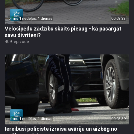
pirms 1 nedēļas, 1 dienas
00:03:33
Velosipēdu zādzību skaits pieaug - kā pasargāt
savu divriteni?
409. epizode
pirms 1 nedēļas, 1 dienas
00:03:39
Iereibusi policiste izraisa avāriju un aizbēg no