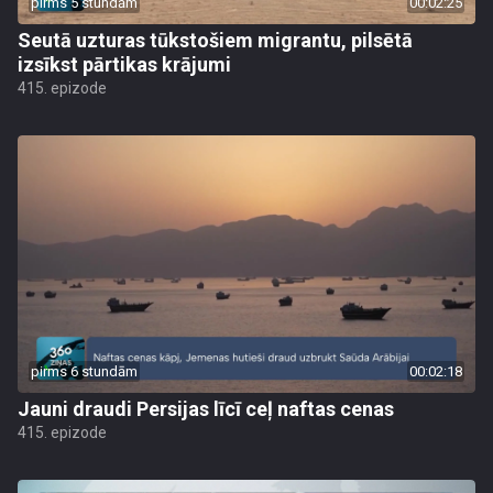
pirms 5 stundām
00:02:25
Seutā uzturas tūkstošiem migrantu, pilsētā
izsīkst pārtikas krājumi
415. epizode
pirms 6 stundām
00:02:18
Jauni draudi Persijas līcī ceļ naftas cenas
415. epizode