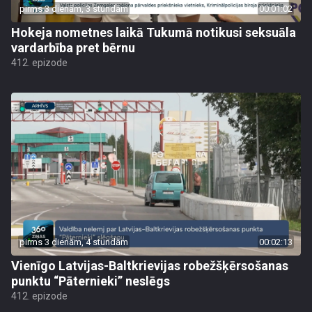
pirms 3 dienām, 3 stundām
00:01:02
Hokeja nometnes laikā Tukumā notikusi seksuāla
vardarbība pret bērnu
412. epizode
pirms 3 dienām, 4 stundām
00:02:13
Vienīgo Latvijas-Baltkrievijas robežšķērsošanas
punktu “Pāternieki” neslēgs
412. epizode