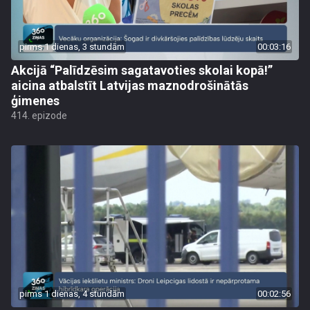
pirms 1 dienas, 3 stundām
00:03:16
Akcijā “Palīdzēsim sagatavoties skolai kopā!”
aicina atbalstīt Latvijas maznodrošinātās
ģimenes
414. epizode
pirms 1 dienas, 4 stundām
00:02:56