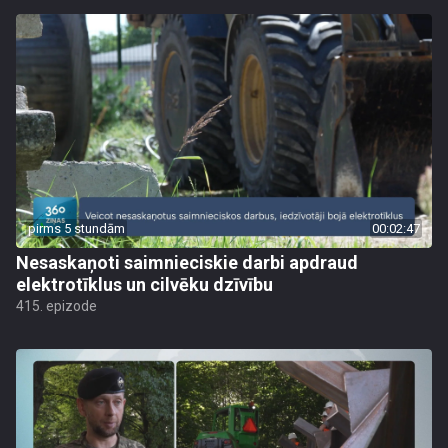
pirms 5 stundām
00:02:47
Nesaskaņoti saimnieciskie darbi apdraud
elektrotīklus un cilvēku dzīvību
415. epizode