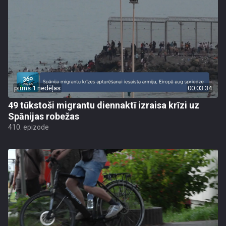
pirms 1 nedēļas
00:03:34
49 tūkstoši migrantu diennaktī izraisa krīzi uz
Spānijas robežas
410. epizode