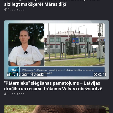
aizliegt makšķerēt Māras dīķī
411. epizode
pirms 4 dienām, 4 stundām
00:02:44
"Pāternieku" slēgšanas pamatojums – Latvijas
drošība un resursu trūkums Valsts robežsardzē
411. epizode