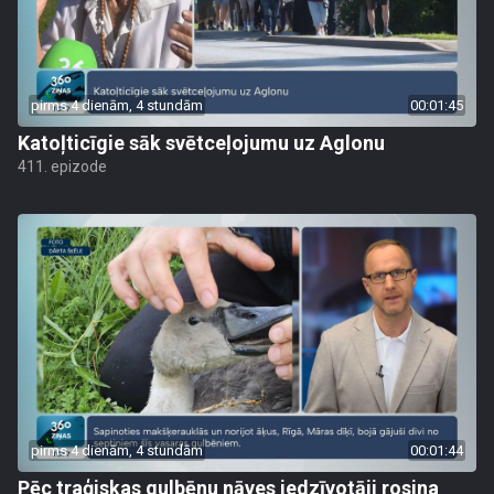
pirms 4 dienām, 4 stundām
00:01:45
Katoļticīgie sāk svētceļojumu uz Aglonu
411. epizode
pirms 4 dienām, 4 stundām
00:01:44
Pēc traģiskas gulbēnu nāves iedzīvotāji rosina