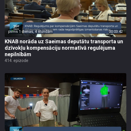
pirms 1 dienas, 4 stundām
00:03:42
KNAB norāda uz Saeimas deputātu transporta un
dzīvokļu kompensāciju normatīvā regulējuma
nepilnībām
414. epizode