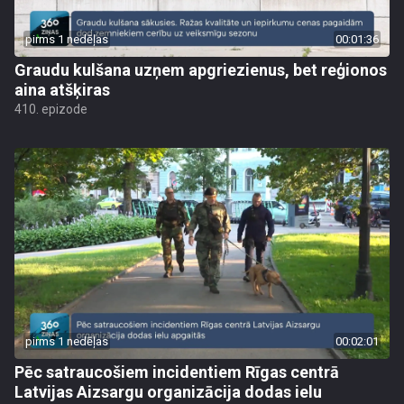
pirms 1 nedēļas
00:01:36
Graudu kulšana uzņem apgriezienus, bet reģionos
aina atšķiras
410. epizode
pirms 1 nedēļas
00:02:01
Pēc satraucošiem incidentiem Rīgas centrā
Latvijas Aizsargu organizācija dodas ielu