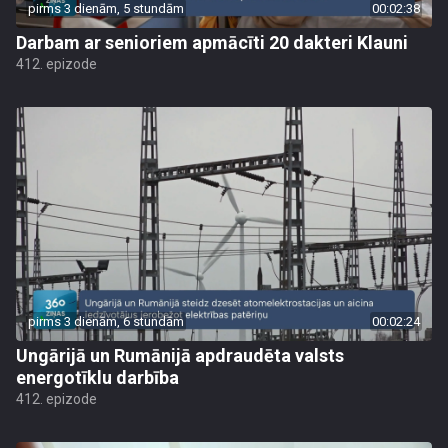
pirms 3 dienām, 5 stundām
00:02:38
Darbam ar senioriem apmācīti 20 dakteri Klauni
412. epizode
pirms 3 dienām, 6 stundām
00:02:24
Ungārijā un Rumānijā apdraudēta valsts
energotīklu darbība
412. epizode