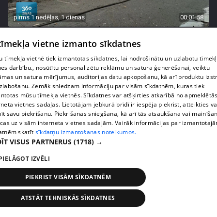
pirms 1 nedēļas, 1 dienas
00:01:58
Ukrainā piedzīvots viens no pēdējā laika
 tīmekļa vietne izmanto sīkdatnes
lielākajiem Krievijas uzbrukumiem
409. epizode
 tīmekļa vietnē tiek izmantotas sīkdatnes, lai nodrošinātu un uzlabotu tīmek
nes darbību., nosūtītu personalizētu reklāmu un satura ģenerēšanai, veiktu
āmas un satura mērījumus, auditorijas datu apkopošanu, kā arī produktu izst
zlabošanu. Zemāk sniedzam informāciju par visām sīkdatnēm, kuras tiek
ntotas mūsu tīmekļa vietnēs. Sīkdatnes var atšķirties atkarībā no apmeklētā
rneta vietnes sadaļas. Lietotājam jebkurā brīdī ir iespēja piekrist, atteikties va
īt savu piekrišanu. Piekrišanas sniegšana, kā arī tās atsaukšana vai mainīša
ecas uz visām interneta vietnes sadaļām. Vairāk informācijas par izmantotaj
atnēm skatīt
sīkdatņu izmantošanas noteikumos.
ĪT VISUS PARTNERUS
(1718) →
PIELĀGOT IZVĒLI
PIEKRIST VISĀM SĪKDATNĒM
pirms 1 nedēļas, 1 dienas
00:05:05
Melleņu zelta drudzis: kas nosaka iepirkuma
ATSTĀT TEHNISKĀS SĪKDATNES
cenu?