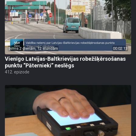
pirms 2 dienām, 12 stundām
00:02:13
Vienīgo Latvijas-Baltkrievijas robežšķērsošanas
punktu “Pāternieki” neslēgs
412. epizode