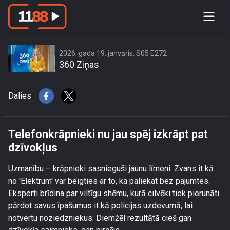
Telefonkrāpnieki nu jau spēj izkrāpt
pat dzīvokļus
2026. gada 19. janvāris, S05 E272
360 Ziņas
Dalies
Telefonkrāpnieki nu jau spēj izkrāpt pat
dzīvokļus
Uzmanību – krāpnieki sasnieguši jaunu līmeni. Zvans it kā
no 'Elektrum' var beigties ar to, ka paliekat bez pajumtes.
Eksperti brīdina par viltīgu shēmu, kurā cilvēki tiek pierunāti
pārdot savus īpašumus it kā policijas uzdevumā, lai
notvertu noziedzniekus. Diemžēl rezultātā cieš gan