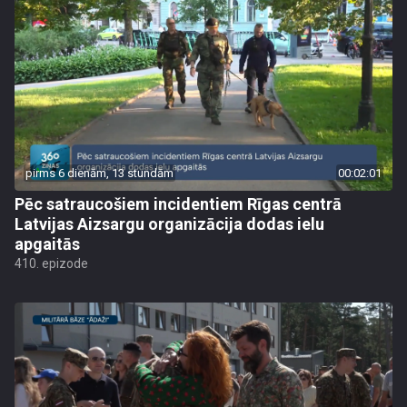
pirms 6 dienām, 13 stundām
00:02:01
Pēc satraucošiem incidentiem Rīgas centrā
Latvijas Aizsargu organizācija dodas ielu
apgaitās
410. epizode