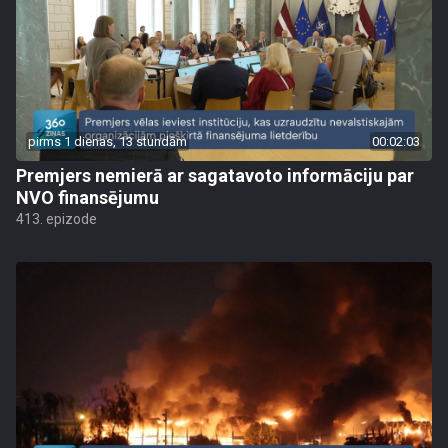
pirms 1 dienas, 13 stundām
00:02:03
Premjers nemierā ar sagatavoto informāciju par
NVO finansējumu
413. epizode