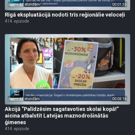
pirms 11 stundām
00:01:35
Rīgā ekspluatācijā nodoti trīs reģionālie veloceļi
414. epizode
pirms 11 stundām
00:03:16
Akcijā “Palīdzēsim sagatavoties skolai kopā!”
aicina atbalstīt Latvijas maznodrošinātās
ģimenes
414. epizode