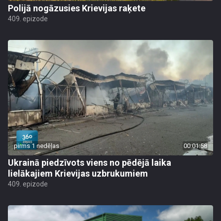
Polijā nogāzusies Krievijas raķete
409. epizode
pirms 1 nedēļas
00:01:58
Ukrainā piedzīvots viens no pēdējā laika
lielākajiem Krievijas uzbrukumiem
409. epizode