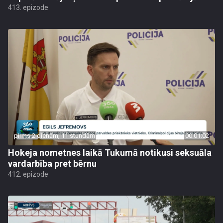
413. epizode
pirms 2 dienām, 11 stundām
00:01:02
Hokeja nometnes laikā Tukumā notikusi seksuāla
vardarbība pret bērnu
412. epizode