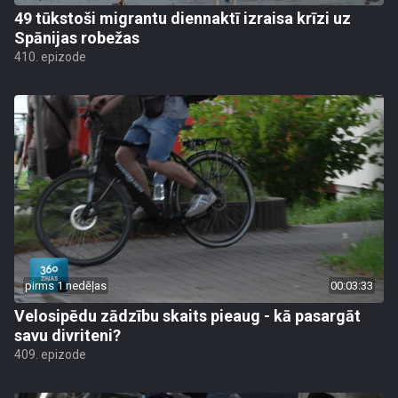
49 tūkstoši migrantu diennaktī izraisa krīzi uz
Spānijas robežas
410. epizode
pirms 1 nedēļas
00:03:33
Velosipēdu zādzību skaits pieaug - kā pasargāt
savu divriteni?
409. epizode