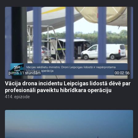
pirms 11 stundām
00:02:56
Vācija drona incidentu Leipcigas lidostā dēvē par
profesionāli paveiktu hibrīdkara operāciju
414. epizode