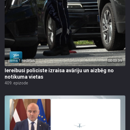
pirms 1 nedēļas
00:03:39
Iereibusi policiste izraisa avāriju un aizbēg no
notikuma vietas
409. epizode