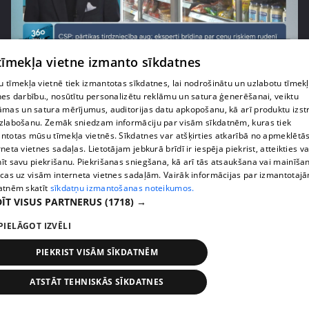
pirms 1 nedēļas, 1 dienas
00:03:37
 tīmekļa vietne izmanto sīkdatnes
Pārtiku pērkam vairāk, bet vai “zemo cenu grozs”
tiešām samazina kopējo čeku?
 tīmekļa vietnē tiek izmantotas sīkdatnes, lai nodrošinātu un uzlabotu tīmek
nes darbību., nosūtītu personalizētu reklāmu un satura ģenerēšanai, veiktu
408. epizode
āmas un satura mērījumus, auditorijas datu apkopošanu, kā arī produktu izst
zlabošanu. Zemāk sniedzam informāciju par visām sīkdatnēm, kuras tiek
ntotas mūsu tīmekļa vietnēs. Sīkdatnes var atšķirties atkarībā no apmeklētā
rneta vietnes sadaļas. Lietotājam jebkurā brīdī ir iespēja piekrist, atteikties va
īt savu piekrišanu. Piekrišanas sniegšana, kā arī tās atsaukšana vai mainīša
ecas uz visām interneta vietnes sadaļām. Vairāk informācijas par izmantotaj
atnēm skatīt
sīkdatņu izmantošanas noteikumos.
ĪT VISUS PARTNERUS
(1718) →
PIELĀGOT IZVĒLI
PIEKRIST VISĀM SĪKDATNĒM
pirms 1 nedēļas, 1 dienas
00:00:56
ATSTĀT TEHNISKĀS SĪKDATNES
Latvijā pirmajā Simulāciju centrā mediķi trenēsies