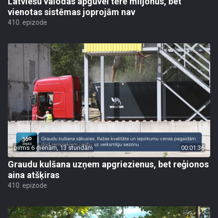
Latviešu valodas apguvei tērē miljonus, bet
vienotas sistēmas joprojām nav
410. epizode
pirms 6 dienām, 13 stundām
00:01:36
Graudu kulšana uzņem apgriezienus, bet reģionos
aina atšķiras
410. epizode