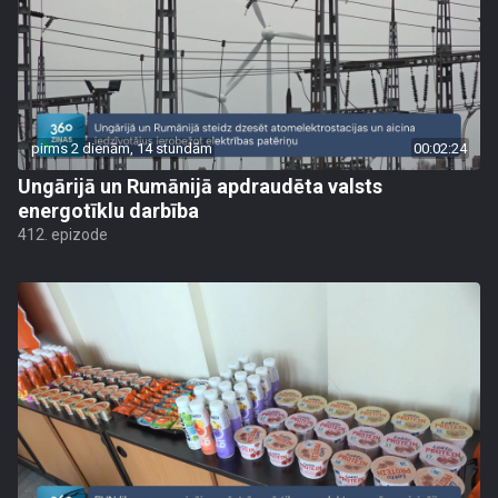
pirms 2 dienām, 14 stundām
00:02:24
Ungārijā un Rumānijā apdraudēta valsts
energotīklu darbība
412. epizode