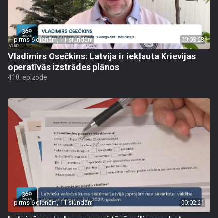
pirms 6 dienām, 11 stundām
00:03:23
Vladimirs Osečkins: Latvija ir iekļauta Krievijas
operatīvās izstrādes plānos
410. epizode
pirms 6 dienām, 11 stundām
00:02:21