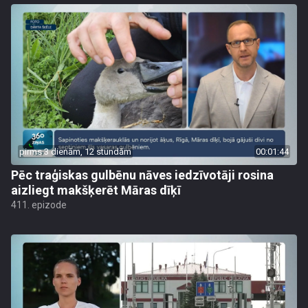
pirms 3 dienām, 12 stundām
00:01:44
Pēc traģiskas gulbēnu nāves iedzīvotāji rosina
aizliegt makšķerēt Māras dīķī
411. epizode