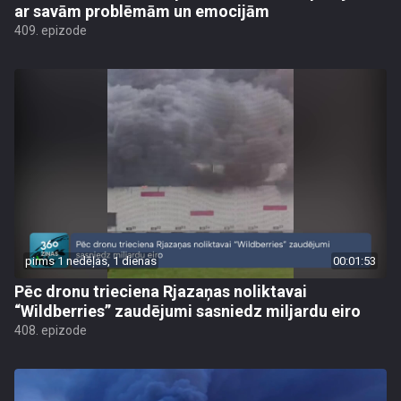
ar savām problēmām un emocijām
409. epizode
pirms 1 nedēļas, 1 dienas
00:01:53
Pēc dronu trieciena Rjazaņas noliktavai
“Wildberries” zaudējumi sasniedz miljardu eiro
408. epizode