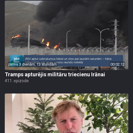
pirms 3 dienām, 13 stundām
00:02:12
Tramps apturējis militāru triecienu Irānai
411. epizode