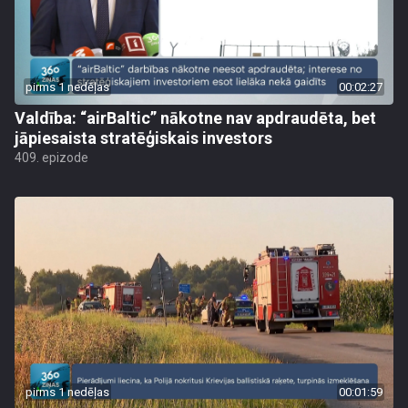
pirms 1 nedēļas
00:02:27
Valdība: “airBaltic” nākotne nav apdraudēta, bet
jāpiesaista stratēģiskais investors
409. epizode
pirms 1 nedēļas
00:01:59