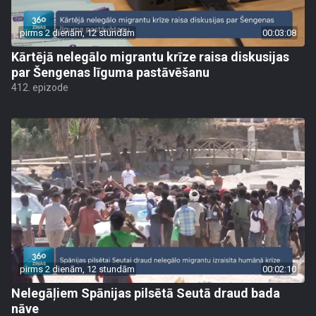
pirms 2 dienām, 12 stundām
00:03:08
Kārtējā nelegālo migrantu krīze raisa diskusijas
par Šengenas līguma pastāvēšanu
412. epizode
pirms 2 dienām, 12 stundām
00:02:10
Nelegāļiem Spānijas pilsētā Seutā draud bada
nāve