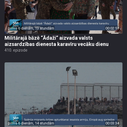
pirms 6 dienām, 13 stundām
00:02:51
Militārajā bāzē “Ādaži” aizvada valsts
aizsardzības dienesta karavīru vecāku dienu
410. epizode
pirms 6 dienām, 14 stundām
00:03:34