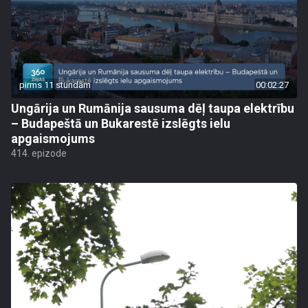
pirms 11 stundām
00:02:27
Ungārija un Rumānija sausuma dēļ taupa elektrību
– Budapeštā un Bukarestē izslēgts ielu
apgaismojums
414. epizode