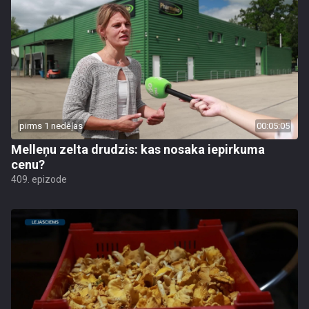
pirms 1 nedēļas
00:05:05
Melleņu zelta drudzis: kas nosaka iepirkuma
cenu?
409. epizode