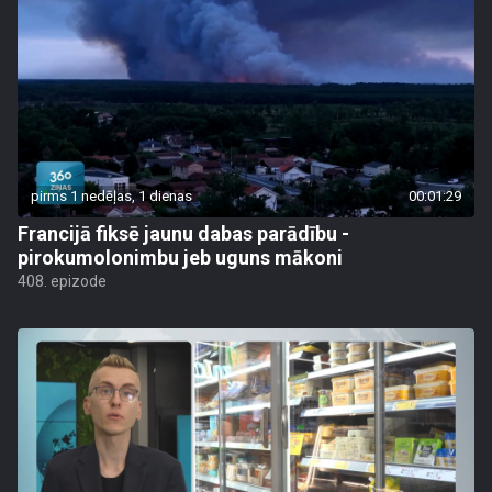
pirms 1 nedēļas, 1 dienas
00:01:29
Francijā fiksē jaunu dabas parādību -
pirokumolonimbu jeb uguns mākoni
408. epizode