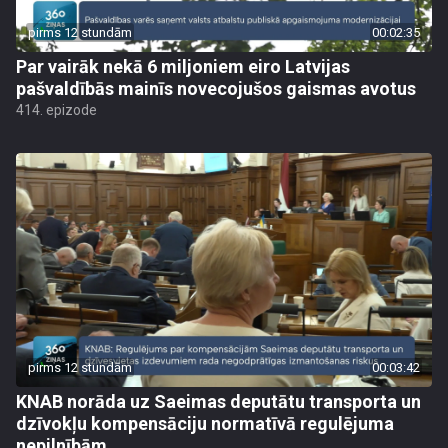
pirms 12 stundām
00:02:35
Par vairāk nekā 6 miljoniem eiro Latvijas
pašvaldībās mainīs novecojušos gaismas avotus
414. epizode
pirms 12 stundām
00:03:42
KNAB norāda uz Saeimas deputātu transporta un
dzīvokļu kompensāciju normatīvā regulējuma
nepilnībām