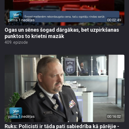
pirms 1 nedēļas
00:02:49
Ogas un sēnes šogad dārgākas, bet uzpirkšanas
punktos to krietni mazāk
409. epizode
pirms 1 nedēļas
00:16:02
Ruks: Policisti ir tāda pati sabiedrība kā pārējie -