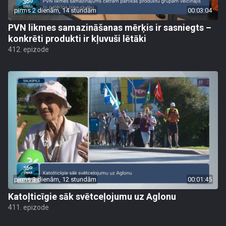
pirms 2 dienām, 14 stundām
00:03:04
PVN likmes samazināšanas mērķis ir sasniegts –
konkrēti produkti ir kļuvuši lētāki
412. epizode
pirms 3 dienām, 12 stundām
00:01:45
Katoļticīgie sāk svētceļojumu uz Aglonu
411. epizode