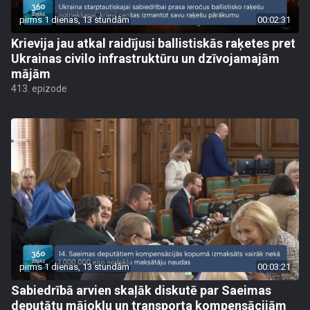
pirms 1 dienas, 13 stundām
00:02:31
Krievija jau atkal raidījusi ballistiskās raķetes pret
Ukrainas civilo infrastruktūru un dzīvojamajām
mājām
413. epizode
pirms 1 dienas, 13 stundām
00:03:21
Sabiedrībā arvien skaļāk diskutē par Saeimas
deputātu mājokļu un transporta kompensācijām