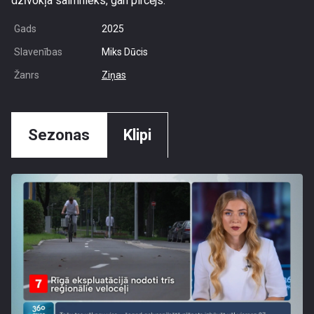
dzīvokļa saimnieks, gan pircējs.
Gads
2025
Slavenības
Miks Dūcis
Žanrs
Ziņas
Sezonas
Klipi