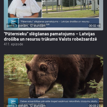
pirms 3 dienām, 12 stundām
00:02:44
"Pāternieku" slēgšanas pamatojums – Latvijas
drošība un resursu trūkums Valsts robežsardzē
411. epizode
pirms 3 dienām, 12 stundām
00:03:27