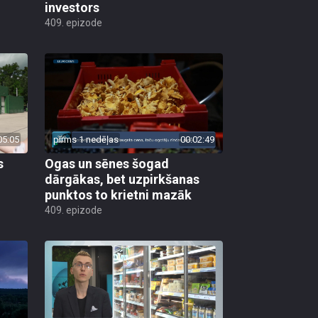
investors
409. epizode
05:05
pirms 1 nedēļas
00:02:49
s
Ogas un sēnes šogad
dārgākas, bet uzpirkšanas
punktos to krietni mazāk
409. epizode