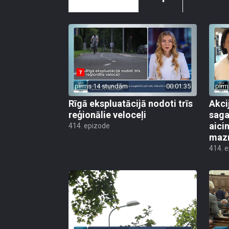
pirms 14 stundām
00:01:35
pirm
Rīgā ekspluatācijā nodoti trīs
Akci
reģionālie veloceļi
saga
aicin
414. epizode
mazn
414. 