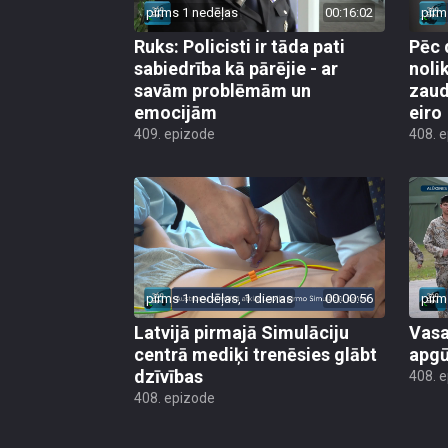
pirms 1 nedēļas
00:16:02
pirm
Ruks: Policisti ir tāda pati
Pēc 
sabiedrība kā pārējie - ar
noli
savām problēmām un
zaud
emocijām
eiro
409. epizode
408. 
pirms 1 nedēļas, 1 dienas
00:00:56
pirm
Latvijā pirmajā Simulāciju
Vasa
centrā mediķi trenēsies glābt
apgū
dzīvības
408. 
408. epizode