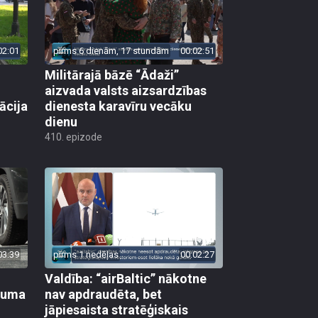
02:01
pirms 6 dienām, 17 stundām
00:02:51
Militārajā bāzē “Ādaži”
aizvada valsts aizsardzības
ācija
dienesta karavīru vecāku
dienu
410. epizode
03:39
pirms 1 nedēļas
00:02:27
Valdība: “airBaltic” nākotne
ikuma
nav apdraudēta, bet
jāpiesaista stratēģiskais