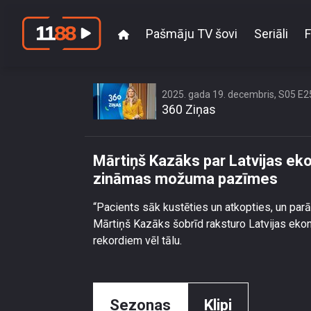
Pašmāju TV šovi
Seriāli
F
Mārtiņš Kazāks par 
2025. gada 19. decembris, S05 E2
360 Ziņas
Mārtiņš Kazāks par Latvijas ek
zināmas možuma pazīmes
“Pacients sāk kustēties un atkopties, un p
Mārtiņš Kazāks šobrīd raksturo Latvijas ekon
rekordiem vēl tālu.
Sezonas
Klipi