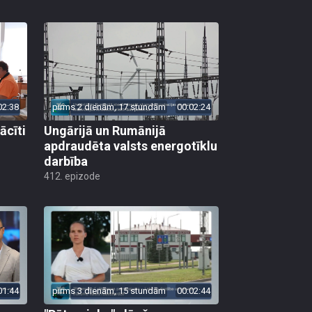
02:38
pirms 2 dienām, 17 stundām
00:02:24
ācīti
Ungārijā un Rumānijā
apdraudēta valsts energotīklu
darbība
412. epizode
01:44
pirms 3 dienām, 15 stundām
00:02:44