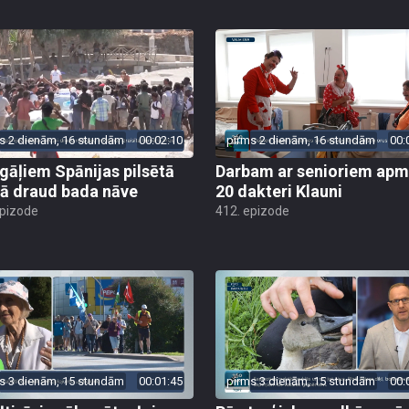
s 2 dienām, 16 stundām
00:02:10
pirms 2 dienām, 16 stundām
00:
gāļiem Spānijas pilsētā
Darbam ar senioriem apm
ā draud bada nāve
20 dakteri Klauni
epizode
412. epizode
s 3 dienām, 15 stundām
00:01:45
pirms 3 dienām, 15 stundām
00: