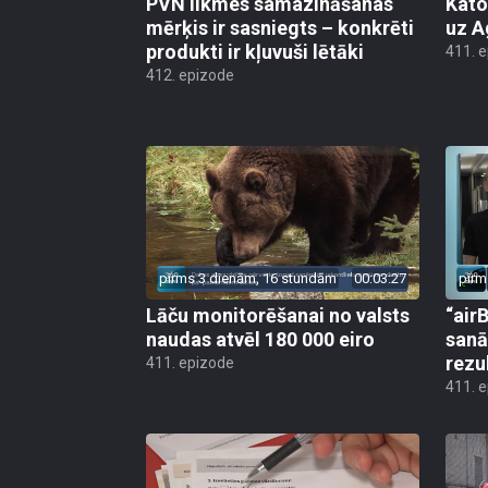
PVN likmes samazināšanas
Kato
mērķis ir sasniegts – konkrēti
uz A
produkti ir kļuvuši lētāki
411. 
412. epizode
pirms 3 dienām, 16 stundām
00:03:27
pirm
Lāču monitorēšanai no valsts
“airB
naudas atvēl 180 000 eiro
sanā
rezu
411. epizode
411. 