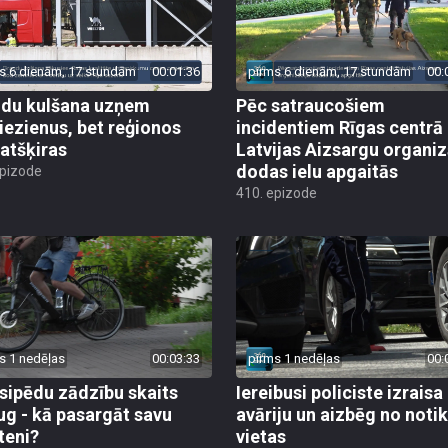
s 6 dienām, 17 stundām
00:01:36
pirms 6 dienām, 17 stundām
00:
du kulšana uzņem
Pēc satraucošiem
iezienus, bet reģionos
incidentiem Rīgas centrā
 atšķiras
Latvijas Aizsargu organiz
dodas ielu apgaitās
epizode
410. epizode
s 1 nedēļas
00:03:33
pirms 1 nedēļas
00:
sipēdu zādzību skaits
Iereibusi policiste izraisa
ug - kā pasargāt savu
avāriju un aizbēg no not
teni?
vietas