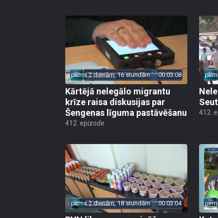
pirms 2 dienām, 16 stundām
00:03:08
pirm
Kārtējā nelegālo migrantu
Nele
krīze raisa diskusijas par
Seut
Šengenas līguma pastāvēšanu
412. 
412. epizode
pirms 2 dienām, 18 stundām
00:03:04
pirm