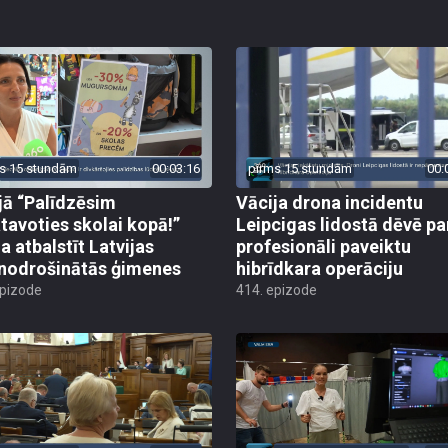
s 15 stundām
00:03:16
pirms 15 stundām
00:
jā “Palīdzēsim
Vācija drona incidentu
tavoties skolai kopā!”
Leipcigas lidostā dēvē pa
a atbalstīt Latvijas
profesionāli paveiktu
odrošinātās ģimenes
hibrīdkara operāciju
epizode
414. epizode