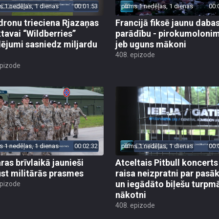
s 1 nedēļas, 1 dienas
00:01:53
pirms 1 nedēļas, 1 dienas
00:
dronu trieciena Rjazaņas
Francijā fiksē jaunu daba
ktavai “Wildberries”
parādību - pirokumoloni
ējumi sasniedz miljardu
jeb uguns mākoni
408. epizode
epizode
s 1 nedēļas, 1 dienas
00:02:32
pirms 1 nedēļas, 1 dienas
00:
ras brīvlaikā jaunieši
Atceltais Pitbull koncerts
st militārās prasmes
raisa neizpratni par pas
un iegādāto biļešu turpm
epizode
nākotni
408. epizode