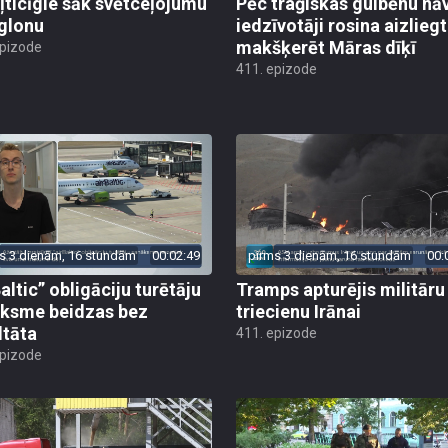
ļticīgie sāk svētceļojumu
Pēc traģiskas gulbēnu nā
glonu
iedzīvotāji rosina aizliegt
makšķerēt Māras dīķī
epizode
411. epizode
s 3 dienām, 16 stundām
00:02:49
pirms 3 dienām, 16 stundām
00:
altic” obligāciju turētāju
Tramps apturējis militāru
ksme beidzas bez
triecienu Irānai
ltāta
411. epizode
epizode