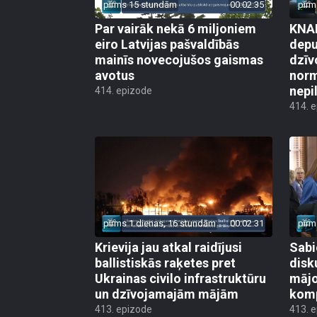
pirms 15 stundām
00:02:35
pirm
Par vairāk nekā 6 miljoniem
KNAB
eiro Latvijas pašvaldībās
depu
mainīs novecojušos gaismas
dzīv
avotus
norm
nepi
414. epizode
414. 
pirms 1 dienas, 16 stundām
00:02:31
pirm
Krievija jau atkal raidījusi
Sabi
ballistiskās raķetes pret
disk
Ukrainas civilo infrastruktūru
mājo
un dzīvojamajām mājām
kom
413. epizode
413. 