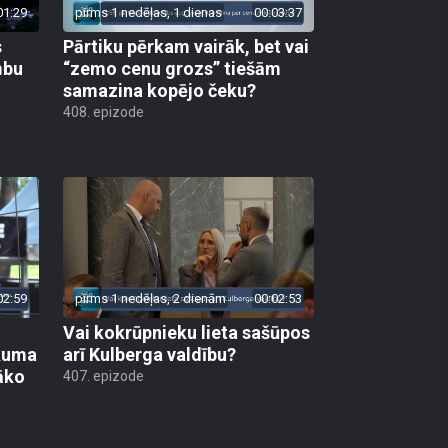
01:29
pirms 1 nedēļas, 1 dienas
00:03:37
s
Pārtiku pērkam vairāk, bet vai
mbu
“zemo cenu grozs” tiešām
samazina kopējo čeku?
408. epizode
02:59
pirms 1 nedēļas, 2 dienām
00:02:53
Vai kokrūpnieku lieta sašūpos
ākuma
arī Kulberga valdību?
āko
407. epizode