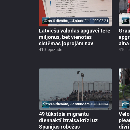
pirms 6 dienām, 14 stundām
00:02:21
pirm
Latviešu valodas apguvei tērē
Grau
miljonus, bet vienotas
apgr
sistēmas joprojām nav
aina
410. epizode
410. 
pirms 6 dienām, 17 stundām
00:03:34
pirm
49 tūkstoši migrantu
Velo
diennaktī izraisa krīzi uz
piea
Spānijas robežas
divri