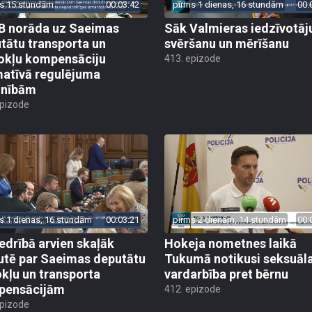
s 15 stundām
00:03:42
pirms 1 dienas, 16 stundām
00:
 norāda uz Saeimas
Sāk Valmieras iedzīvotāj
tātu transporta un
svēršanu un mērīšanu
okļu kompensāciju
413. epizode
atīvā regulējuma
lnībām
epizode
s 1 dienas, 16 stundām
00:03:21
pirms 2 dienām, 14 stundām
00:
edrībā arvien skaļāk
Hokeja nometnes laikā
utē par Saeimas deputātu
Tukumā notikusi seksuāl
kļu un transporta
vardarbība pret bērnu
pensācijām
412. epizode
epizode