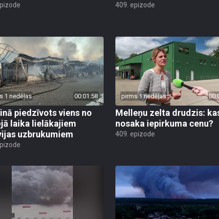
epizode
409. epizode
s 1 nedēļas
00:01:58
pirms 1 nedēļas
00:
inā piedzīvots viens no
Melleņu zelta drudzis: ka
jā laika lielākajiem
nosaka iepirkuma cenu?
vijas uzbrukumiem
409. epizode
epizode