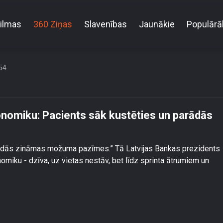
ilmas
360 Ziņas
Slavenības
Jaunākie
Populārā
Latvijas ekonomiku: Pacients sāk kustēties un pa
pazīmes
54
onomiku: Pacients sāk kustēties un parādās
arādās zināmas možuma pazīmes.” Tā Latvijas Bankas prezidents
omiku - dzīva, uz vietas nestāv, bet līdz sprinta ātrumiem un