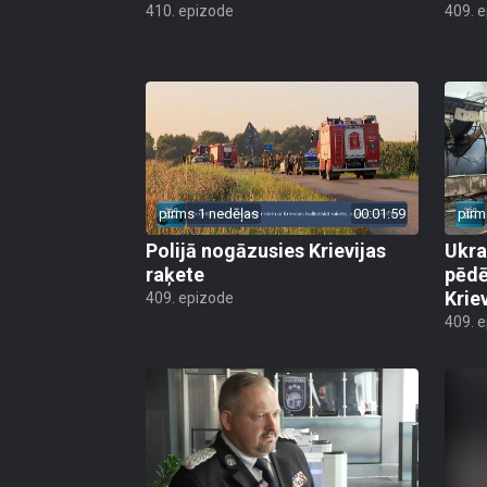
410. epizode
409. 
pirms 1 nedēļas
00:01:59
pirm
Polijā nogāzusies Krievijas
Ukra
raķete
pēdē
Krie
409. epizode
409. 