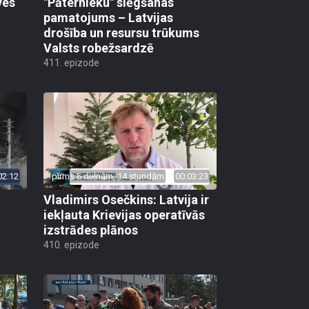
ves
"Pāternieku" slēgšanas
pamatojums – Latvijas
drošība un resursu trūkums
Valsts robežsardzē
411. epizode
02:12
pirms 6 dienām, 14 stundām
00:03:23
Vladimirs Osečkins: Latvija ir
iekļauta Krievijas operatīvās
izstrādes plānos
410. epizode