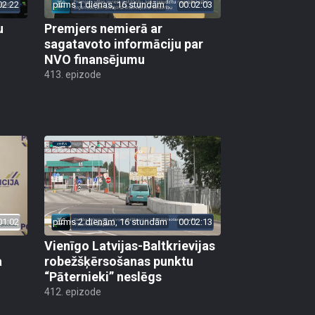
02:22
pirms 1 dienas, 16 stundām
00:02:03
u
Premjers nemierā ar
sagatavoto informāciju par
NVO finansējumu
413. epizode
01:02
pirms 2 dienām, 16 stundām
00:02:13
Vienīgo Latvijas-Baltkrievijas
a
robežšķērsošanas punktu
“Pāternieki” neslēgs
412. epizode