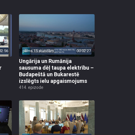
02:56
pirms 15 stundām
00:02:27
Ungārija un Rumānija
r
sausuma dēļ taupa elektrību –
Budapeštā un Bukarestē
izslēgts ielu apgaismojums
414. epizode