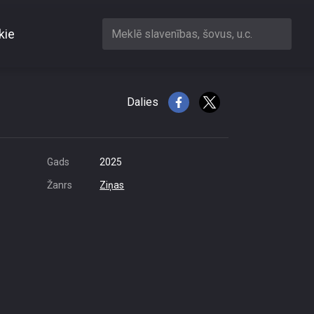
kie
Meklē slavenības, šovus, u.c.
rādās zināmas možuma
Dalies
Gads
2025
Žanrs
Ziņas