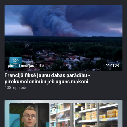
pirms 1 nedēļas, 1 dienas
00:01:29
Francijā fiksē jaunu dabas parādību -
pirokumolonimbu jeb uguns mākoni
408. epizode