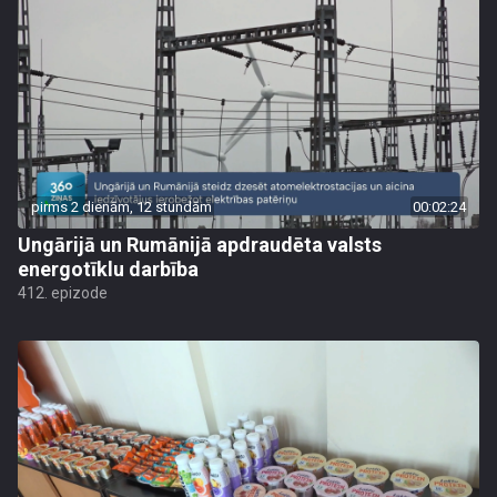
pirms 2 dienām, 12 stundām
00:02:24
Ungārijā un Rumānijā apdraudēta valsts
energotīklu darbība
412. epizode