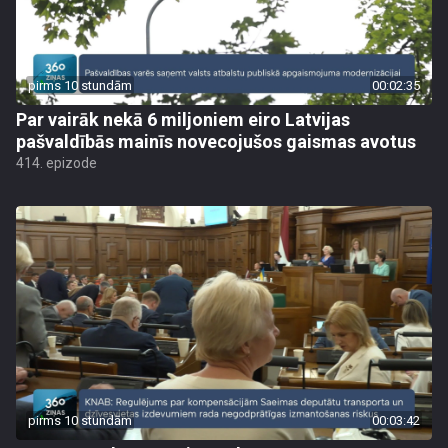
pirms 10 stundām
00:02:35
Par vairāk nekā 6 miljoniem eiro Latvijas
pašvaldībās mainīs novecojušos gaismas avotus
414. epizode
pirms 10 stundām
00:03:42