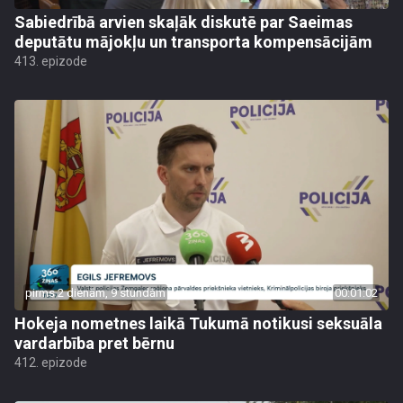
Sabiedrībā arvien skaļāk diskutē par Saeimas
deputātu mājokļu un transporta kompensācijām
413. epizode
pirms 2 dienām, 9 stundām
00:01:02
Hokeja nometnes laikā Tukumā notikusi seksuāla
vardarbība pret bērnu
412. epizode