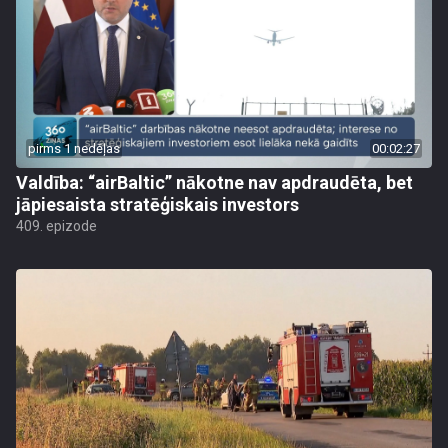
pirms 1 nedēļas
00:02:27
Valdība: “airBaltic” nākotne nav apdraudēta, bet
jāpiesaista stratēģiskais investors
409. epizode