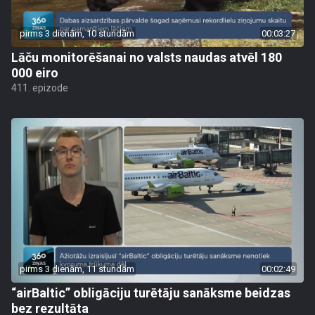
pirms 3 dienām, 10 stundām
00:03:27
Lāču monitorēšanai no valsts naudas atvēl 180
000 eiro
411. epizode
pirms 3 dienām, 11 stundām
00:02:49
“airBaltic” obligāciju turētāju sanāksme beidzas
bez rezultāta