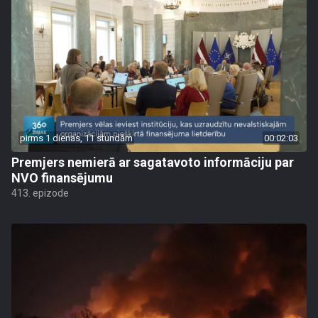
pirms 1 dienas, 11 stundām
00:02:03
Premjers nemierā ar sagatavoto informāciju par
NVO finansējumu
413. epizode