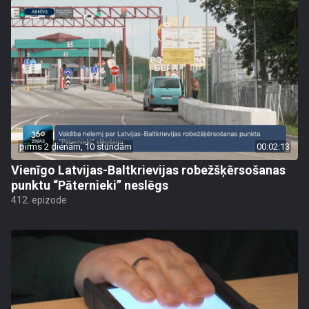
pirms 2 dienām, 10 stundām
00:02:13
Vienīgo Latvijas-Baltkrievijas robežšķērsošanas
punktu “Pāternieki” neslēgs
412. epizode