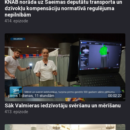
KNAB norāda uz Saeimas deputātu transporta un
dzīvokļu kompensāciju normatīvā regulējuma
nepilnībām
414. epizode
pirms 1 dienas, 11 stundām
00:02:22
Sāk Valmieras iedzīvotāju svēršanu un mērīšanu
413. epizode