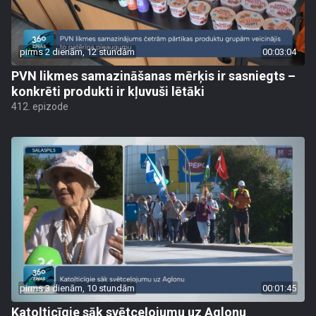
pirms 2 dienām, 12 stundām
00:03:04
PVN likmes samazināšanas mērķis ir sasniegts –
konkrēti produkti ir kļuvuši lētāki
412. epizode
pirms 3 dienām, 10 stundām
00:01:45
Katoļticīgie sāk svētceļojumu uz Aglonu