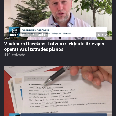
pirms 6 dienām, 9 stundām
00:03:23
Vladimirs Osečkins: Latvija ir iekļauta Krievijas
operatīvās izstrādes plānos
410. epizode