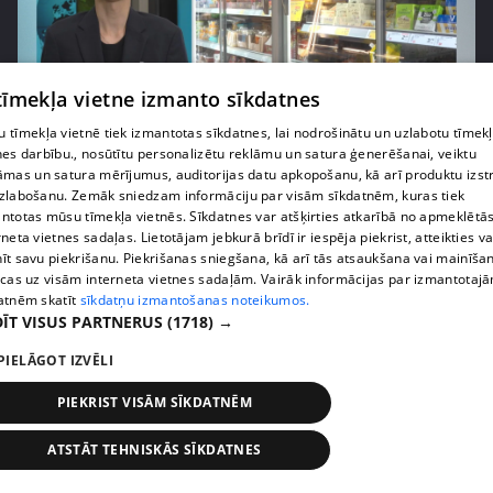
 tīmekļa vietne izmanto sīkdatnes
pirms 1 nedēļas, 1 dienas
00:03:37
 tīmekļa vietnē tiek izmantotas sīkdatnes, lai nodrošinātu un uzlabotu tīmek
nes darbību., nosūtītu personalizētu reklāmu un satura ģenerēšanai, veiktu
Pārtiku pērkam vairāk, bet vai “zemo cenu grozs”
āmas un satura mērījumus, auditorijas datu apkopošanu, kā arī produktu izst
tiešām samazina kopējo čeku?
zlabošanu. Zemāk sniedzam informāciju par visām sīkdatnēm, kuras tiek
ntotas mūsu tīmekļa vietnēs. Sīkdatnes var atšķirties atkarībā no apmeklētā
408. epizode
rneta vietnes sadaļas. Lietotājam jebkurā brīdī ir iespēja piekrist, atteikties va
īt savu piekrišanu. Piekrišanas sniegšana, kā arī tās atsaukšana vai mainīša
ecas uz visām interneta vietnes sadaļām. Vairāk informācijas par izmantotaj
atnēm skatīt
sīkdatņu izmantošanas noteikumos.
ĪT VISUS PARTNERUS
(1718) →
PIELĀGOT IZVĒLI
PIEKRIST VISĀM SĪKDATNĒM
ATSTĀT TEHNISKĀS SĪKDATNES