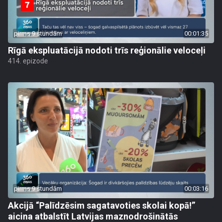
pirms 9 stundām
00:01:35
Rīgā ekspluatācijā nodoti trīs reģionālie veloceļi
414. epizode
pirms 9 stundām
00:03:16
Akcijā “Palīdzēsim sagatavoties skolai kopā!”
aicina atbalstīt Latvijas maznodrošinātās