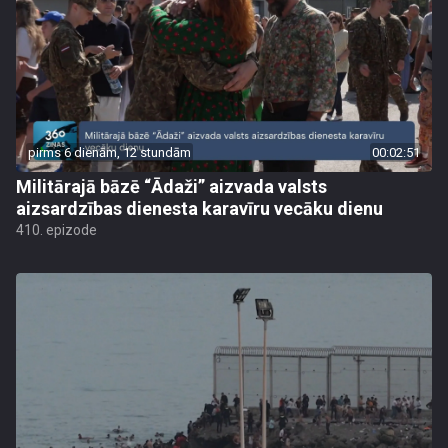
pirms 6 dienām, 12 stundām
00:02:51
Militārajā bāzē “Ādaži” aizvada valsts
aizsardzības dienesta karavīru vecāku dienu
410. epizode