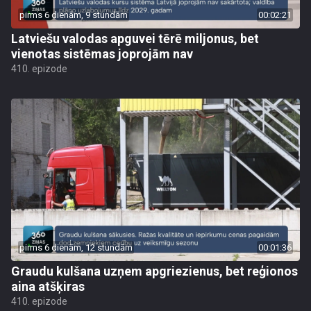
pirms 6 dienām, 9 stundām
00:02:21
Latviešu valodas apguvei tērē miljonus, bet
vienotas sistēmas joprojām nav
410. epizode
pirms 6 dienām, 12 stundām
00:01:36
Graudu kulšana uzņem apgriezienus, bet reģionos
aina atšķiras
410. epizode