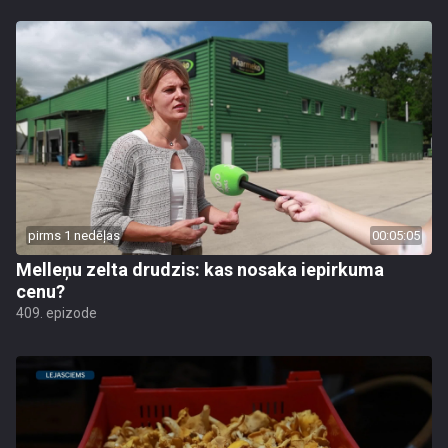
pirms 1 nedēļas
00:05:05
Melleņu zelta drudzis: kas nosaka iepirkuma
cenu?
409. epizode