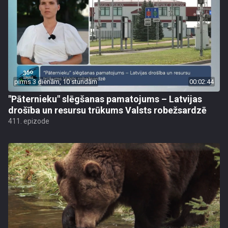
pirms 3 dienām, 10 stundām
00:02:44
"Pāternieku" slēgšanas pamatojums – Latvijas
drošība un resursu trūkums Valsts robežsardzē
411. epizode