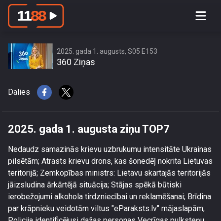
2025. gada 1. augusta ziņu TOP7
2025. gada 1. augusts, S05 E153
360 Ziņas
Dalies
2025. gada 1. augusta ziņu TOP7
Nedaudz samazinās krievu uzbrukumu intensitāte Ukrainas
pilsētām; Atrasts krievu drons, kas šonedēļ nokrita Lietuvas
teritorijā; Zemkopības ministrs: Lietavu skartajās teritorijās
jāizsludina ārkārtējā situācija; Stājas spēkā būtiski
ierobežojumi alkohola tirdzniecībai un reklamēšanai; Brīdina
par krāpnieku veidotām viltus "eParaksts.lv" mājaslapām;
Policija identificējusi dažas personas Vecrīgas pulksteņu