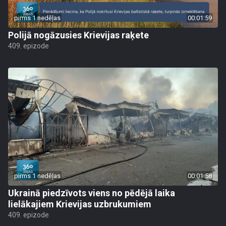
pirms 1 nedēļas
00:01:59
Polijā nogāzusies Krievijas raķete
409. epizode
pirms 1 nedēļas
00:01:58
Ukrainā piedzīvots viens no pēdējā laika
lielākajiem Krievijas uzbrukumiem
409. epizode