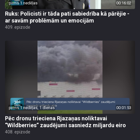
pirms 1 nedēļas
00:16:02
Ruks: Policisti ir tāda pati sabiedrība kā pārējie -
ar savām problēmām un emocijām
409. epizode
pirms 1 nedēļas, 1 dienas
00:01:53
Pēc dronu trieciena Rjazaņas noliktavai
“Wildberries” zaudējumi sasniedz miljardu eiro
408. epizode