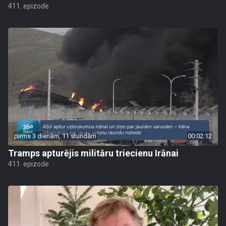
411. epizode
pirms 3 dienām, 11 stundām
00:02:12
Tramps apturējis militāru triecienu Irānai
411. epizode