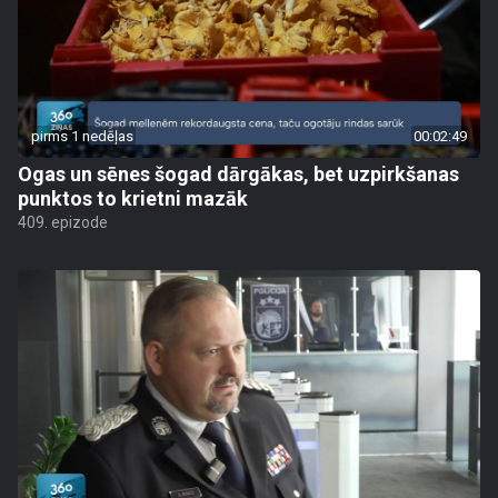
pirms 1 nedēļas
00:02:49
Ogas un sēnes šogad dārgākas, bet uzpirkšanas
punktos to krietni mazāk
409. epizode