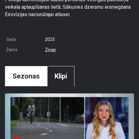
veikala aplaupīšanas lietā; Sākusies dziesmu iesniegšana
Eirovīzijas nacionālajai atlasei.
Gads
2025
Žanrs
Ziņas
Sezonas
Klipi