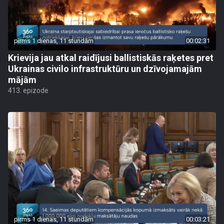
pirms 1 dienas, 11 stundām
00:02:31
Krievija jau atkal raidījusi ballistiskās raķetes pret
Ukrainas civilo infrastruktūru un dzīvojamajām
mājām
413. epizode
pirms 1 dienas, 11 stundām
00:03:21