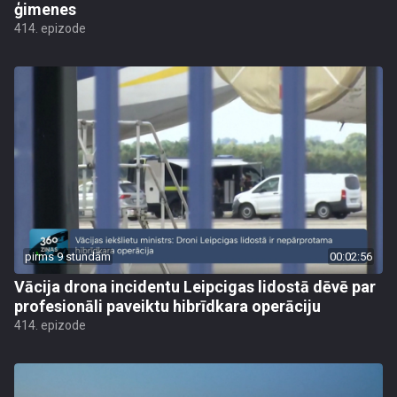
ģimenes
414. epizode
pirms 9 stundām
00:02:56
Vācija drona incidentu Leipcigas lidostā dēvē par
profesionāli paveiktu hibrīdkara operāciju
414. epizode