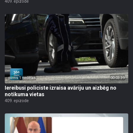
409. epizode
pirms 1 nedēļas
00:03:39
Iereibusi policiste izraisa avāriju un aizbēg no
notikuma vietas
409. epizode