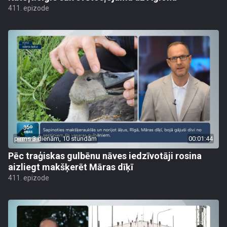
411. epizode
pirms 3 dienām, 10 stundām
00:01:44
Pēc traģiskas gulbēnu nāves iedzīvotāji rosina
aizliegt makšķerēt Māras dīķī
411. epizode