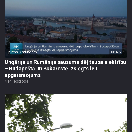
pirms 9 stundām
00:02:27
Ungārija un Rumānija sausuma dēļ taupa elektrību
– Budapeštā un Bukarestē izslēgts ielu
apgaismojums
414. epizode