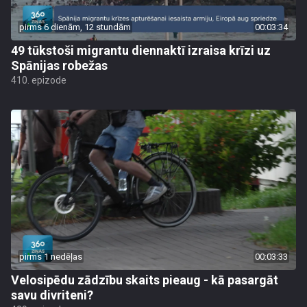
pirms 6 dienām, 12 stundām
00:03:34
49 tūkstoši migrantu diennaktī izraisa krīzi uz
Spānijas robežas
410. epizode
pirms 1 nedēļas
00:03:33
Velosipēdu zādzību skaits pieaug - kā pasargāt
savu divriteni?