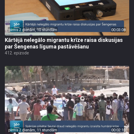
pirms 2 dienām, 10 stundām
00:03:08
Kārtējā nelegālo migrantu krīze raisa diskusijas
par Šengenas līguma pastāvēšanu
412. epizode
pirms 2 dienām, 11 stundām
00:02:10