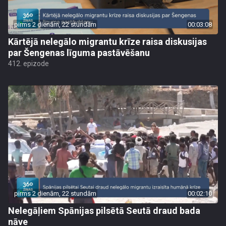
pirms 2 dienām, 22 stundām
00:03:08
Kārtējā nelegālo migrantu krīze raisa diskusijas
par Šengenas līguma pastāvēšanu
412. epizode
pirms 2 dienām, 22 stundām
00:02:10
Nelegāļiem Spānijas pilsētā Seutā draud bada
nāve