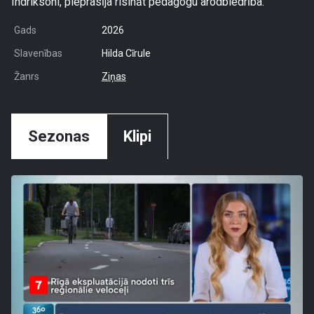
Indriksoni, pieprasīja risināt pedagogu arodbiedrība.
Gads
2026
Slavenības
Hilda Cīrule
Žanrs
Ziņas
Sezonas
Klipi