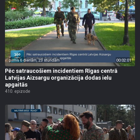
pirms 6 dienām, 23 stundām
00:02:01
Pēc satraucošiem incidentiem Rīgas centrā
Latvijas Aizsargu organizācija dodas ielu
apgaitās
410. epizode