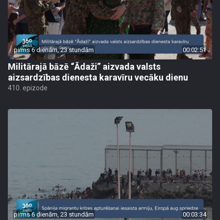
pirms 6 dienām, 23 stundām
00:02:51
Militārajā bāzē “Ādaži” aizvada valsts
aizsardzības dienesta karavīru vecāku dienu
410. epizode
pirms 6 dienām, 23 stundām
00:03:34