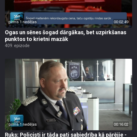
pirms 1 nedēļas
00:02:49
Ogas un sēnes šogad dārgākas, bet uzpirkšanas
punktos to krietni mazāk
409. epizode
pirms 1 nedēļas
00:16:02
Ruks: Policisti ir tāda pati sabiedrība kā pārējie -