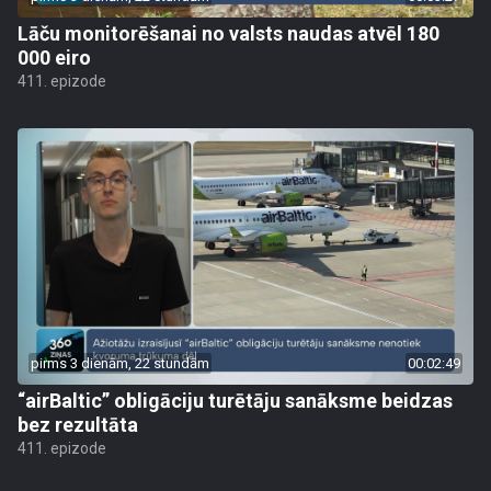
Lāču monitorēšanai no valsts naudas atvēl 180
000 eiro
411. epizode
pirms 3 dienām, 22 stundām
00:02:49
“airBaltic” obligāciju turētāju sanāksme beidzas
bez rezultāta
411. epizode