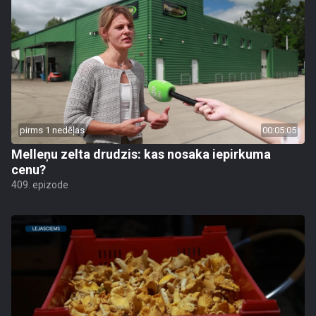
pirms 1 nedēļas
00:05:05
Melleņu zelta drudzis: kas nosaka iepirkuma
cenu?
409. epizode