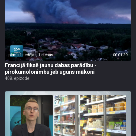
pirms 1 nedēļas, 1 dienas
00:01:29
Francijā fiksē jaunu dabas parādību -
pirokumolonimbu jeb uguns mākoni
408. epizode