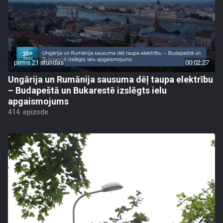
pirms 21 stundas
00:02:27
Ungārija un Rumānija sausuma dēļ taupa elektrību
– Budapeštā un Bukarestē izslēgts ielu
apgaismojums
414. epizode