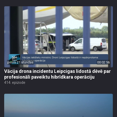
pirms 21 stundas
00:02:56
Vācija drona incidentu Leipcigas lidostā dēvē par
profesionāli paveiktu hibrīdkara operāciju
414. epizode