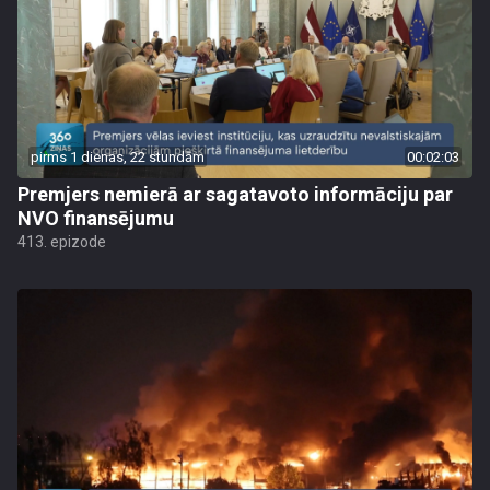
pirms 1 dienas, 22 stundām
00:02:03
Premjers nemierā ar sagatavoto informāciju par
NVO finansējumu
413. epizode