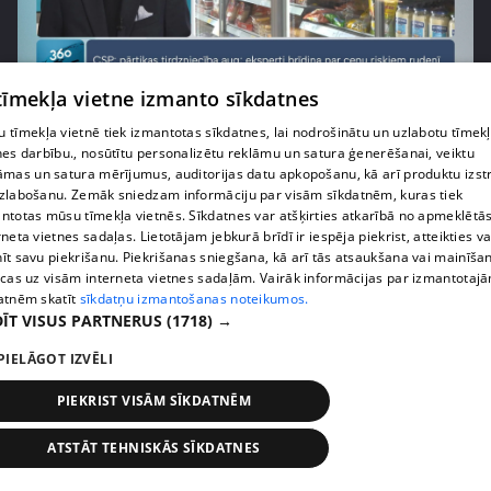
pirms 1 nedēļas, 1 dienas
00:03:37
 tīmekļa vietne izmanto sīkdatnes
Pārtiku pērkam vairāk, bet vai “zemo cenu grozs”
 tīmekļa vietnē tiek izmantotas sīkdatnes, lai nodrošinātu un uzlabotu tīmek
tiešām samazina kopējo čeku?
nes darbību., nosūtītu personalizētu reklāmu un satura ģenerēšanai, veiktu
408. epizode
āmas un satura mērījumus, auditorijas datu apkopošanu, kā arī produktu izst
zlabošanu. Zemāk sniedzam informāciju par visām sīkdatnēm, kuras tiek
ntotas mūsu tīmekļa vietnēs. Sīkdatnes var atšķirties atkarībā no apmeklētā
rneta vietnes sadaļas. Lietotājam jebkurā brīdī ir iespēja piekrist, atteikties va
īt savu piekrišanu. Piekrišanas sniegšana, kā arī tās atsaukšana vai mainīša
ecas uz visām interneta vietnes sadaļām. Vairāk informācijas par izmantotaj
atnēm skatīt
sīkdatņu izmantošanas noteikumos.
ĪT VISUS PARTNERUS
(1718) →
PIELĀGOT IZVĒLI
PIEKRIST VISĀM SĪKDATNĒM
pirms 1 nedēļas, 1 dienas
00:00:56
ATSTĀT TEHNISKĀS SĪKDATNES
Latvijā pirmajā Simulāciju centrā mediķi trenēsies