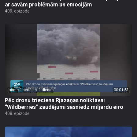
ar savām problēmām un emocijām
409. epizode
pirms 1 nedēļas, 1 dienas
00:01:53
Pēc dronu trieciena Rjazaņas noliktavai
“Wildberries” zaudējumi sasniedz miljardu eiro
408. epizode