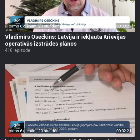
pirms 6 dienām, 20 stundām
00:03:23
Vladimirs Osečkins: Latvija ir iekļauta Krievijas
operatīvās izstrādes plānos
410. epizode
pirms 6 dienām, 20 stundām
00:02:21