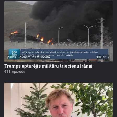
pirms 3 dienām, 23 stundām
00:02:12
Tramps apturējis militāru triecienu Irānai
411. epizode