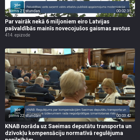
pirms 21 stundas
00:02:35
Par vairāk nekā 6 miljoniem eiro Latvijas
pašvaldībās mainīs novecojušos gaismas avotus
414. epizode
pirms 22 stundām
00:03:42
KNAB norāda uz Saeimas deputātu transporta un
dzīvokļu kompensāciju normatīvā regulējuma
nepilnībām