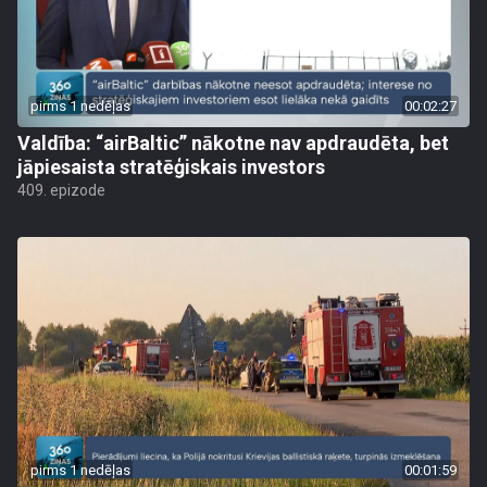
pirms 1 nedēļas
00:02:27
Valdība: “airBaltic” nākotne nav apdraudēta, bet
jāpiesaista stratēģiskais investors
409. epizode
pirms 1 nedēļas
00:01:59