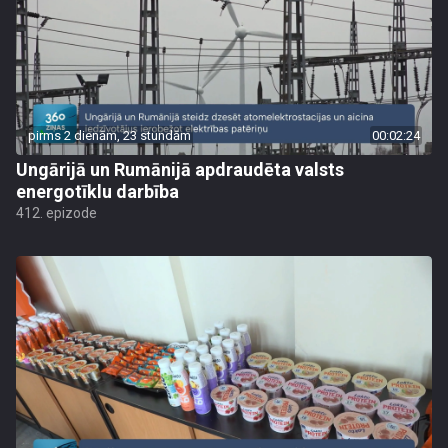
pirms 2 dienām, 23 stundām
00:02:24
Ungārijā un Rumānijā apdraudēta valsts
energotīklu darbība
412. epizode