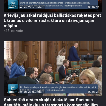
pirms 1 dienas, 22 stundām
00:02:31
Krievija jau atkal raidījusi ballistiskās raķetes pret
Ukrainas civilo infrastruktūru un dzīvojamajām
mājām
413. epizode
pirms 1 dienas, 23 stundām
00:03:21
Sabiedrībā arvien skaļāk diskutē par Saeimas
deputātu mājokļu un transporta kompensācijām