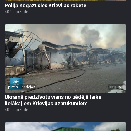
Polijā nogāzusies Krievijas raķete
409. epizode
pirms 1 nedēļas
00:01:58
Ukrainā piedzīvots viens no pēdējā laika
lielākajiem Krievijas uzbrukumiem
409. epizode