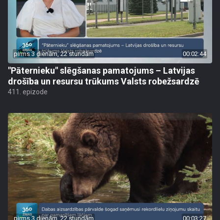
pirms 3 dienām, 22 stundām
00:02:44
"Pāternieku" slēgšanas pamatojums – Latvijas
drošība un resursu trūkums Valsts robežsardzē
411. epizode
pirms 3 dienām, 22 stundām
00:03:27