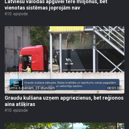
Latviešu valodas apguvei tērē miljonus, bet
vienotas sistēmas joprojām nav
410. epizode
pirms 6 dienām, 23 stundām
00:01:36
Graudu kulšana uzņem apgriezienus, bet reģionos
aina atšķiras
410. epizode