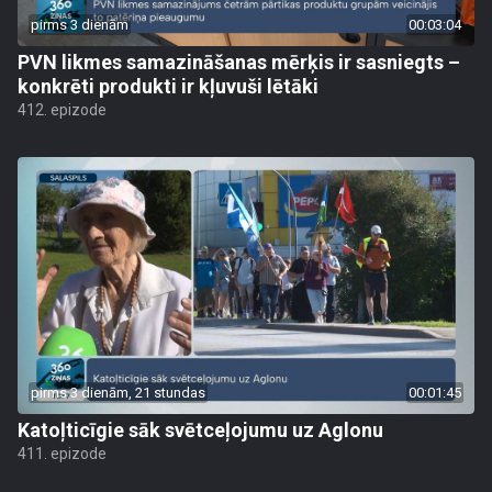
pirms 3 dienām
00:03:04
PVN likmes samazināšanas mērķis ir sasniegts –
konkrēti produkti ir kļuvuši lētāki
412. epizode
pirms 3 dienām, 21 stundas
00:01:45
Katoļticīgie sāk svētceļojumu uz Aglonu
411. epizode