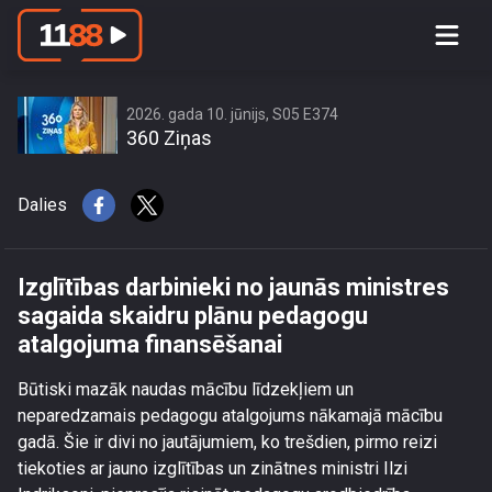
Izglītības darbinieki no jaunās
ministres sagaida skaidru plānu
pedagogu atalgojuma finansēšanai
2026. gada 10. jūnijs, S05 E374
360 Ziņas
Dalies
Izglītības darbinieki no jaunās ministres
sagaida skaidru plānu pedagogu
atalgojuma finansēšanai
Būtiski mazāk naudas mācību līdzekļiem un
neparedzamais pedagogu atalgojums nākamajā mācību
gadā. Šie ir divi no jautājumiem, ko trešdien, pirmo reizi
tiekoties ar jauno izglītības un zinātnes ministri Ilzi