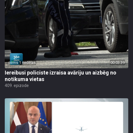
pirms 1 nedēļas
00:03:39
Iereibusi policiste izraisa avāriju un aizbēg no
notikuma vietas
409. epizode