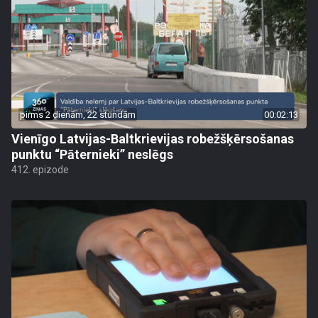
pirms 2 dienām, 22 stundām
00:02:13
Vienīgo Latvijas-Baltkrievijas robežšķērsošanas
punktu “Pāternieki” neslēgs
412. epizode