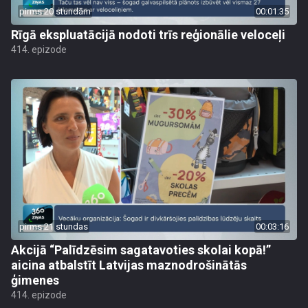
pirms 20 stundām
00:01:35
Rīgā ekspluatācijā nodoti trīs reģionālie veloceļi
414. epizode
pirms 21 stundas
00:03:16
Akcijā “Palīdzēsim sagatavoties skolai kopā!”
aicina atbalstīt Latvijas maznodrošinātās
ģimenes
414. epizode