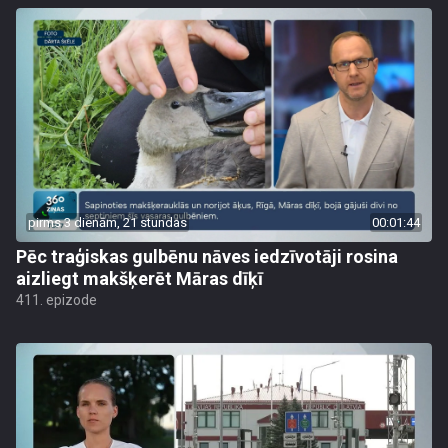
pirms 3 dienām, 21 stundas
00:01:44
Pēc traģiskas gulbēnu nāves iedzīvotāji rosina
aizliegt makšķerēt Māras dīķī
411. epizode