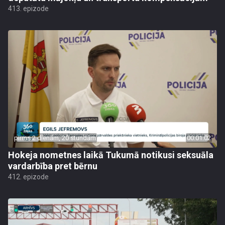
413. epizode
pirms 2 dienām, 20 stundām
00:01:02
Hokeja nometnes laikā Tukumā notikusi seksuāla
vardarbība pret bērnu
412. epizode