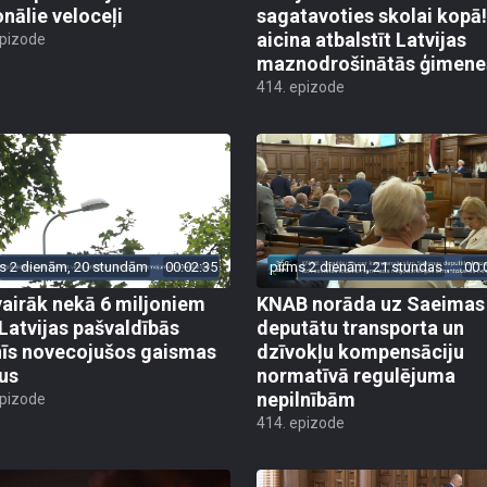
onālie veloceļi
sagatavoties skolai kopā!
aicina atbalstīt Latvijas
epizode
maznodrošinātās ģimene
414. epizode
s 2 dienām, 20 stundām
00:02:35
pirms 2 dienām, 21 stundas
00:
vairāk nekā 6 miljoniem
KNAB norāda uz Saeimas
 Latvijas pašvaldībās
deputātu transporta un
īs novecojušos gaismas
dzīvokļu kompensāciju
us
normatīvā regulējuma
nepilnībām
epizode
414. epizode