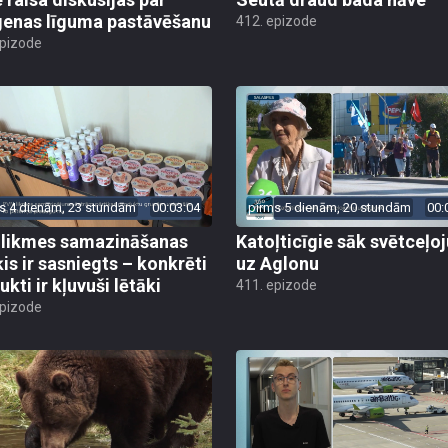
enas līguma pastāvēšanu
412. epizode
epizode
s 4 dienām, 23 stundām
00:03:04
pirms 5 dienām, 20 stundām
00:
likmes samazināšanas
Katoļticīgie sāk svētceļ
is ir sasniegts – konkrēti
uz Aglonu
kti ir kļuvuši lētāki
411. epizode
epizode