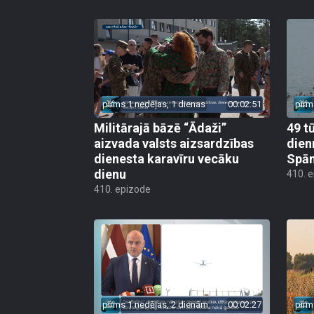
pirms 1 nedēļas, 1 dienas
00:02:51
pirm
Militārajā bāzē “Ādaži”
49 t
aizvada valsts aizsardzības
dien
dienesta karavīru vecāku
Spān
dienu
410. 
410. epizode
pirms 1 nedēļas, 2 dienām
00:02:27
pirm