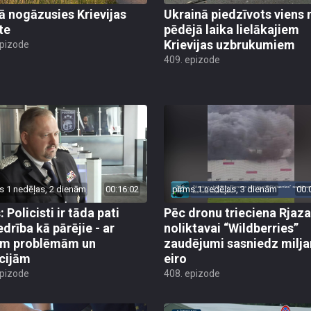
jā nogāzusies Krievijas
Ukrainā piedzīvots viens 
te
pēdējā laika lielākajiem
Krievijas uzbrukumiem
epizode
409. epizode
s 1 nedēļas, 2 dienām
00:16:02
pirms 1 nedēļas, 3 dienām
00:
 Policisti ir tāda pati
Pēc dronu trieciena Rjaz
edrība kā pārējie - ar
noliktavai “Wildberries”
ām problēmām un
zaudējumi sasniedz milja
cijām
eiro
epizode
408. epizode