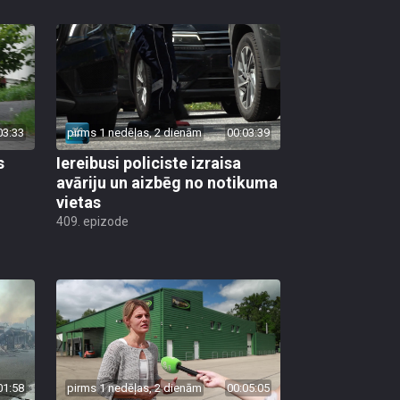
03:33
pirms 1 nedēļas, 2 dienām
00:03:39
s
Iereibusi policiste izraisa
avāriju un aizbēg no notikuma
vietas
409. epizode
01:58
pirms 1 nedēļas, 2 dienām
00:05:05