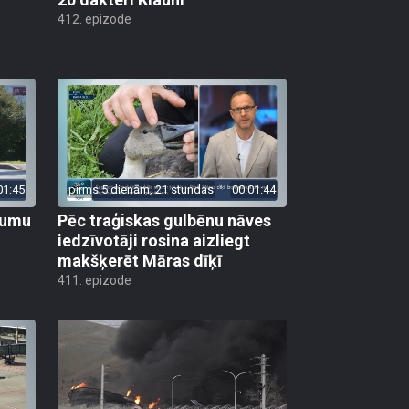
412. epizode
01:45
pirms 5 dienām, 21 stundas
00:01:44
ojumu
Pēc traģiskas gulbēnu nāves
iedzīvotāji rosina aizliegt
makšķerēt Māras dīķī
411. epizode