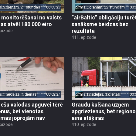
s 5 dienām, 21 stundas
00:03:27
pirms 5 dienām, 22 stundām
00:
 monitorēšanai no valsts
“airBaltic” obligāciju turē
as atvēl 180 000 eiro
sanāksme beidzas bez
rezultāta
epizode
411. epizode
s 1 nedēļas, 1 dienas
00:02:21
pirms 1 nedēļas, 1 dienas
00:
iešu valodas apguvei tērē
Graudu kulšana uzņem
onus, bet vienotas
apgriezienus, bet reģiono
ēmas joprojām nav
aina atšķiras
epizode
410. epizode