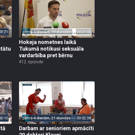
03:21
pirms 4 dienām, 19 stundām
00:01:02
Hokeja nometnes laikā
utātu
Tukumā notikusi seksuāla
vardarbība pret bērnu
412. epizode
02:10
pirms 4 dienām, 21 stundas
00:02:38
ētā
Darbam ar senioriem apmācīti
20 dakteri Klauni