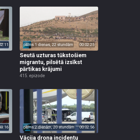
02:11
pirms 1 dienas, 22 stundām
00:02:25
Seutā uzturas tūkstošiem
migrantu, pilsētā izsīkst
pārtikas krājumi
415. epizode
03:16
pirms 2 dienām, 20 stundām
00:02:56
Vācija drona incidentu