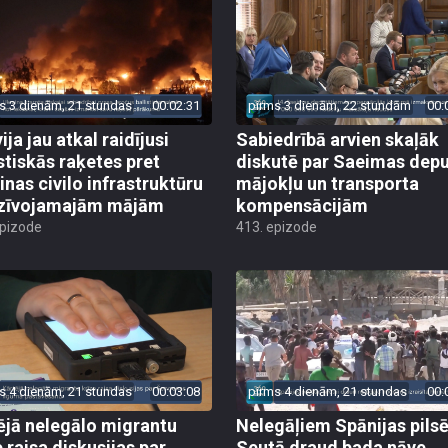
s 3 dienām, 21 stundas
00:02:31
pirms 3 dienām, 22 stundām
00:
ija jau atkal raidījusi
Sabiedrībā arvien skaļāk
istiskās raķetes pret
diskutē par Saeimas dep
inas civilo infrastruktūru
mājokļu un transporta
zīvojamajām mājām
kompensācijām
epizode
413. epizode
s 4 dienām, 21 stundas
00:03:08
pirms 4 dienām, 21 stundas
00:
ējā nelegālo migrantu
Nelegāļiem Spānijas pils
e raisa diskusijas par
Seutā draud bada nāve