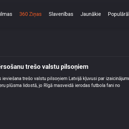
ilmas
360 Ziņas
Slavenības
Jaunākie
Populārā
eš elektronisko robežas šķērsošanu trešo valstu pils
ērsošanu trešo valstu pilsoņiem
eviešana trešo valstu pilsoņiem Latvijā kļuvusi par izaicinājum
eru plūsma lidostā, jo Rīgā masveidā ierodas futbola fani no