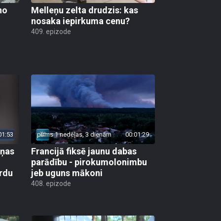
no
Melleņu zelta drudzis: kas
nosaka iepirkuma cenu?
409. epizode
01:53
pirms 1 nedēļas, 3 dienām
00:01:29
aņas
Francijā fiksē jaunu dabas
parādību - pirokumolonimbu
rdu
jeb uguns mākoni
408. epizode