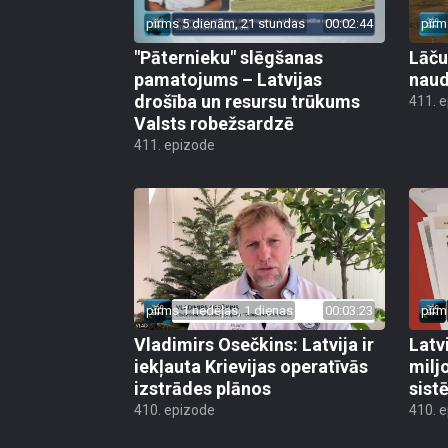
pirms 5 dienām, 21 stundas
00:02:44
pirm
"Pāternieku" slēgšanas
Lāču
pamatojums – Latvijas
naud
drošība un resursu trūkums
411. 
Valsts robežsardzē
411. epizode
pirms 1 nedēļas, 1 dienas
00:03:23
pirm
Vladimirs Osečkins: Latvija ir
Latv
iekļauta Krievijas operatīvās
milj
izstrādes plānos
sist
410. epizode
410. 