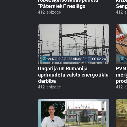
“Pāternieki” neslēgs
Šeng
412. epizode
412. 
pirms 4 dienām, 22 stundām
00:02:24
pirm
Ungārijā un Rumānijā
PVN 
apdraudēta valsts energotīklu
mērķ
darbība
produ
412. epizode
412. 