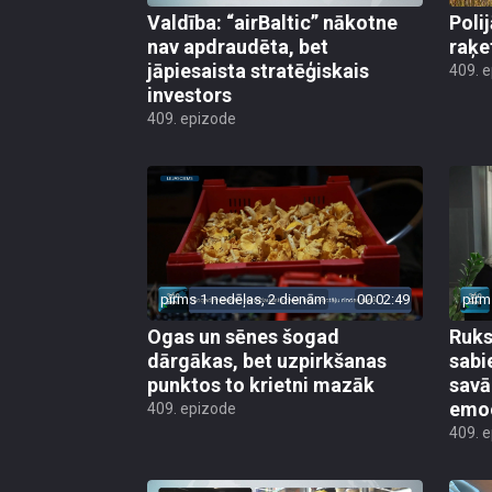
Valdība: “airBaltic” nākotne
Poli
nav apdraudēta, bet
raķe
jāpiesaista stratēģiskais
409. 
investors
409. epizode
pirms 1 nedēļas, 2 dienām
00:02:49
pirm
Ogas un sēnes šogad
Ruks:
dārgākas, bet uzpirkšanas
sabi
punktos to krietni mazāk
sav
emo
409. epizode
409. 