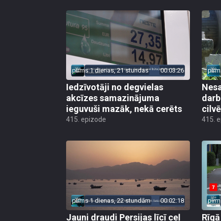
pirms 1 dienas, 21 stundas
00:03:26
pirm
Iedzīvotāji no degvielas
Nesa
akcīzes samazinājuma
darb
ieguvuši mazāk, nekā cerēts
cilv
415. epizode
415. 
pirms 1 dienas, 22 stundām
00:02:18
pirm
Jauni draudi Persijas līcī ceļ
Rīgā