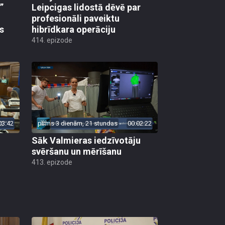
”
Leipcigas lidostā dēvē par
profesionāli paveiktu
s
hibrīdkara operāciju
414. epizode
03:42
pirms 3 dienām, 21 stundas
00:02:22
Sāk Valmieras iedzīvotāju
svēršanu un mērīšanu
413. epizode