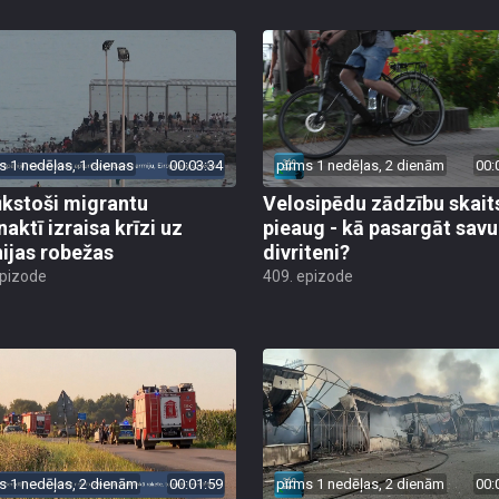
s 1 nedēļas, 1 dienas
00:03:34
pirms 1 nedēļas, 2 dienām
00:
ūkstoši migrantu
Velosipēdu zādzību skait
naktī izraisa krīzi uz
pieaug - kā pasargāt savu
ijas robežas
divriteni?
epizode
409. epizode
s 1 nedēļas, 2 dienām
00:01:59
pirms 1 nedēļas, 2 dienām
00: