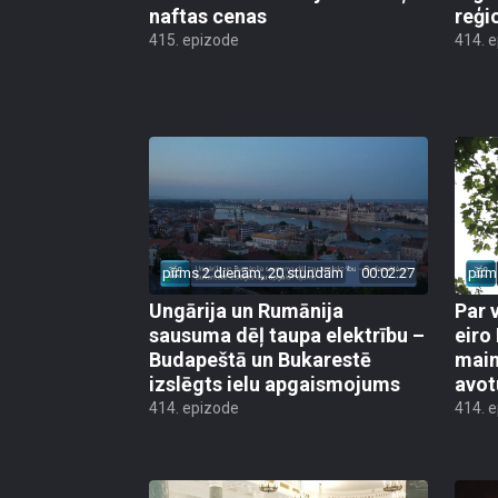
naftas cenas
reģi
415. epizode
414. 
pirms 2 dienām, 20 stundām
00:02:27
pirm
Ungārija un Rumānija
Par 
sausuma dēļ taupa elektrību –
eiro
Budapeštā un Bukarestē
main
izslēgts ielu apgaismojums
avot
414. epizode
414. 