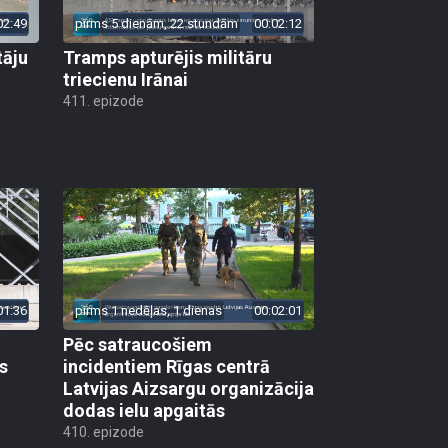
02:49
pirms 5 dienām, 22 stundām
00:02:12
tāju
Tramps apturējis militāru
triecienu Irānai
411. epizode
01:36
pirms 1 nedēļas, 1 dienas
00:02:01
Pēc satraucošiem
s
incidentiem Rīgas centrā
Latvijas Aizsargu organizācija
dodas ielu apgaitās
410. epizode