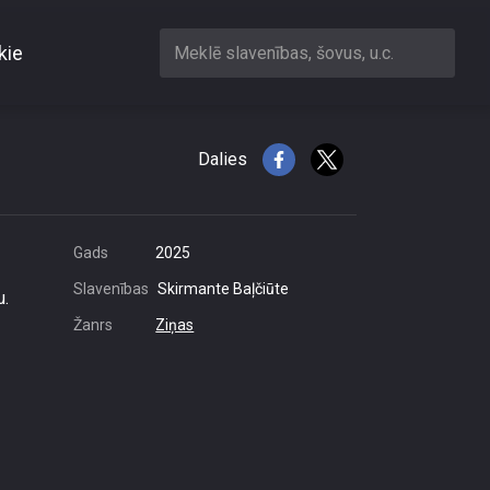
kie
Meklē slavenības, šovus, u.c.
oņiem
Dalies
Gads
2025
Slavenības
Skirmante Baļčiūte
u.
Žanrs
Ziņas