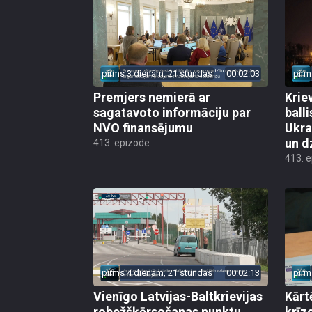
pirms 3 dienām, 21 stundas
00:02:03
pirm
Premjers nemierā ar
Kriev
sagatavoto informāciju par
ball
NVO finansējumu
Ukra
un d
413. epizode
413. 
pirms 4 dienām, 21 stundas
00:02:13
pirm
Vienīgo Latvijas-Baltkrievijas
Kārt
robežšķērsošanas punktu
krīz