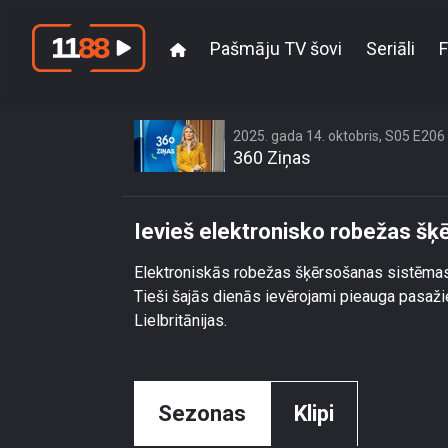
Pašmāju TV šovi
Seriāli
F
Ievi
2025. gada 14. oktobris, S05 E206
360 Ziņas
Ievieš elektronisko robežas šķ
Elektroniskās robežas šķērsošanas sistēmas i
Tieši šajās dienās ievērojami pieauga pasaži
Lielbritānijas.
Sezonas
Klipi