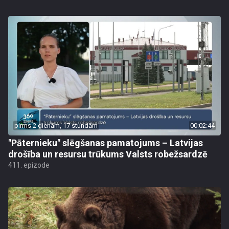
pirms 2 dienām, 17 stundām
00:02:44
"Pāternieku" slēgšanas pamatojums – Latvijas
drošība un resursu trūkums Valsts robežsardzē
411. epizode