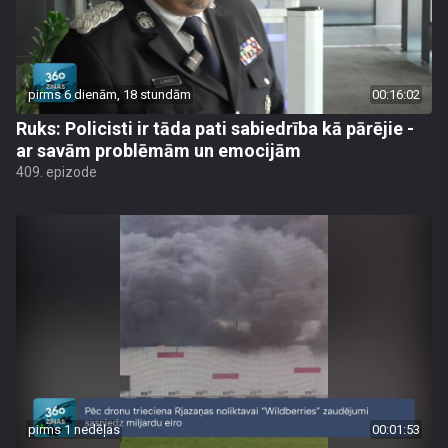
pirms 6 dienām, 18 stundām
00:16:02
Ruks: Policisti ir tāda pati sabiedrība kā pārējie -
ar savām problēmām un emocijām
409. epizode
pirms 1 nedēļas
00:01:53