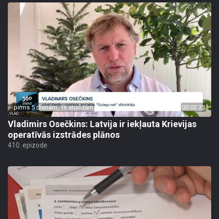
pirms 5 dienām, 16 stundām
00:03:23
Vladimirs Osečkins: Latvija ir iekļauta Krievijas
operatīvās izstrādes plānos
410. epizode