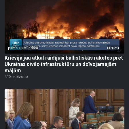
pirms 18 stundām
00:02:31
Krievija jau atkal raidījusi ballistiskās raķetes pret
Ukrainas civilo infrastruktūru un dzīvojamajām
mājām
413. epizode