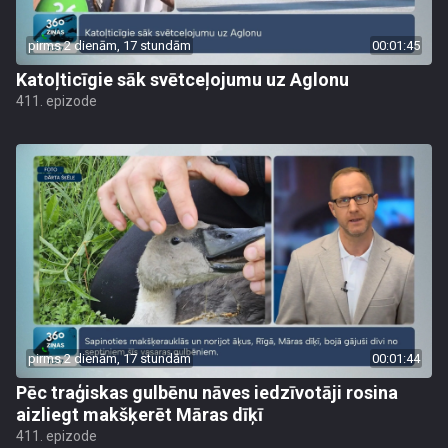
pirms 2 dienām, 17 stundām
00:01:45
Katoļticīgie sāk svētceļojumu uz Aglonu
411. epizode
pirms 2 dienām, 17 stundām
00:01:44
Pēc traģiskas gulbēnu nāves iedzīvotāji rosina
aizliegt makšķerēt Māras dīķī
411. epizode