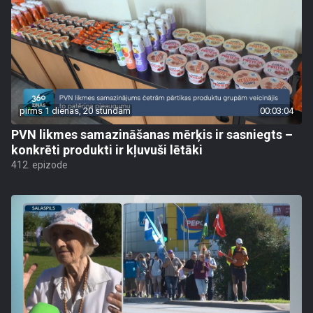
pirms 1 dienas, 20 stundām
00:03:04
PVN likmes samazināšanas mērķis ir sasniegts –
konkrēti produkti ir kļuvuši lētāki
412. epizode