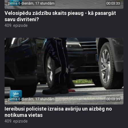
pirms 6 dienām, 17 stundām
00:03:33
Velosipēdu zādzību skaits pieaug - kā pasargāt
savu divriteni?
409. epizode
pirms 6 dienām, 17 stundām
00:03:39
Iereibusi policiste izraisa avāriju un aizbēg no
notikuma vietas
409. epizode