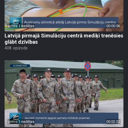
pirms 1 nedēļas
00:00:56
Latvijā pirmajā Simulāciju centrā mediķi trenēsies
glābt dzīvības
408. epizode
pirms 1 nedēļas
00:02:32