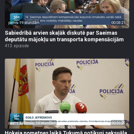
pirms 19 stundām
00:03:21
Sabiedrībā arvien skaļāk diskutē par Saeimas
deputātu mājokļu un transporta kompensācijām
413. epizode
pirms 1 dienas, 16 stundām
00:01:02
Hokeja nometnes laikā Tukumā notikusi seksuāla