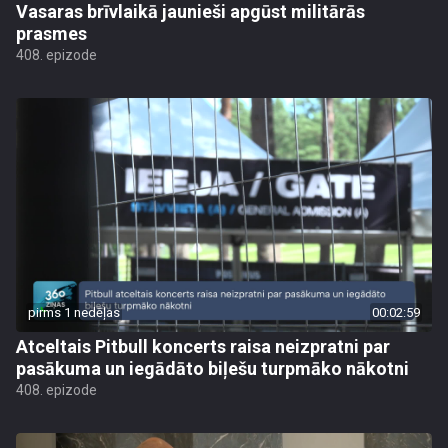
Vasaras brīvlaikā jaunieši apgūst militārās
prasmes
408. epizode
pirms 1 nedēļas
00:02:59
Atceltais Pitbull koncerts raisa neizpratni par
pasākuma un iegādāto biļešu turpmāko nākotni
408. epizode