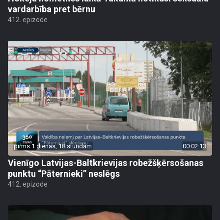
vardarbība pret bērnu
412. epizode
pirms 1 dienas, 18 stundām
00:02:13
Vienīgo Latvijas-Baltkrievijas robežšķērsošanas
punktu “Pāternieki” neslēgs
412. epizode