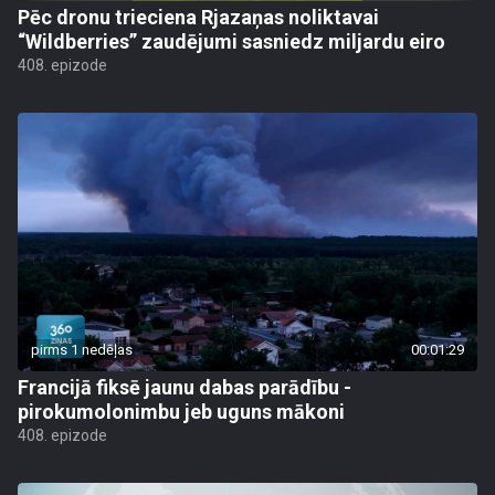
Pēc dronu trieciena Rjazaņas noliktavai
“Wildberries” zaudējumi sasniedz miljardu eiro
408. epizode
pirms 1 nedēļas
00:01:29
Francijā fiksē jaunu dabas parādību -
pirokumolonimbu jeb uguns mākoni
408. epizode