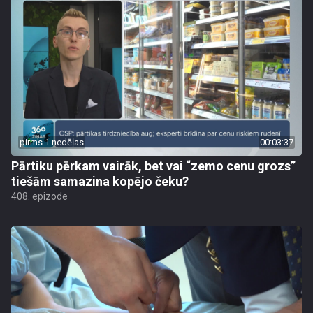
pirms 1 nedēļas
00:03:37
Pārtiku pērkam vairāk, bet vai “zemo cenu grozs”
tiešām samazina kopējo čeku?
408. epizode