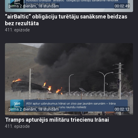
pirms 2 dienām, 18 stundām
00:02:49
“airBaltic” obligāciju turētāju sanāksme beidzas
bez rezultāta
411. epizode
pirms 2 dienām, 18 stundām
00:02:12
Tramps apturējis militāru triecienu Irānai
411. epizode