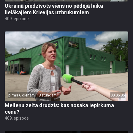
Ukrainā piedzīvots viens no pēdējā laika
lielākajiem Krievijas uzbrukumiem
409. epizode
pirms 6 dienām, 18 stundām
00:05:05
Melleņu zelta drudzis: kas nosaka iepirkuma
cenu?
409. epizode