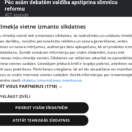
Pēc asām debatēm valdība apstiprina slimnīcu
reformu
407. epizode
 tīmekļa vietne izmanto sīkdatnes
 tīmekļa vietnē tiek izmantotas sīkdatnes, lai nodrošinātu un uzlabotu tīmek
nes darbību., nosūtītu personalizētu reklāmu un satura ģenerēšanai, veiktu
āmas un satura mērījumus, auditorijas datu apkopošanu, kā arī produktu izst
zlabošanu. Zemāk sniedzam informāciju par visām sīkdatnēm, kuras tiek
ntotas mūsu tīmekļa vietnēs. Sīkdatnes var atšķirties atkarībā no apmeklētā
rneta vietnes sadaļas. Lietotājam jebkurā brīdī ir iespēja piekrist, atteikties va
īt savu piekrišanu. Piekrišanas sniegšana, kā arī tās atsaukšana vai mainīša
ecas uz visām interneta vietnes sadaļām. Vairāk informācijas par izmantotaj
atnēm skatīt
sīkdatņu izmantošanas noteikumos.
ĪT VISUS PARTNERUS
(1718) →
pirms 1 nedēļas, 1 dienas
00:02:47
PIELĀGOT IZVĒLI
Barkavā sākas kapelmeistaru mācības, lai nodotu
tautas muzicēšanas prasmes nākamajām
PIEKRIST VISĀM SĪKDATNĒM
paaudzēm
407. epizode
ATSTĀT TEHNISKĀS SĪKDATNES