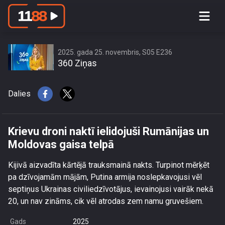
Krievu droni naktī ielidojuši Rumānijas
un Moldovas gaisa telpā
2025. gada 25. novembris, S05 E236
360 Ziņas
Dalies
Krievu droni naktī ielidojuši Rumānijas un
Moldovas gaisa telpā
Kijivā aizvadīta kārtējā trauksmainā nakts. Turpinot mērķēt
pa dzīvojamām mājām, Putina armija noslepkavojusi vēl
septiņus Ukrainas civiliedzīvotājus, ievainojusi vairāk nekā
20, un nav zināms, cik vēl atrodas zem namu gruvešiem.
Gads
2025