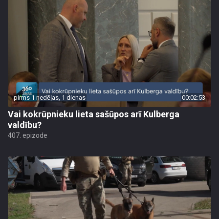
pirms 1 nedēļas, 1 dienas
00:02:53
Vai kokrūpnieku lieta sašūpos arī Kulberga
valdību?
407. epizode