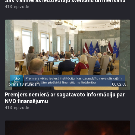
Sāk Valmieras iedzīvotāju svēršanu un mērīšanu
413. epizode
pirms 18 stundām
00:02:03
Premjers nemierā ar sagatavoto informāciju par
NVO finansējumu
413. epizode