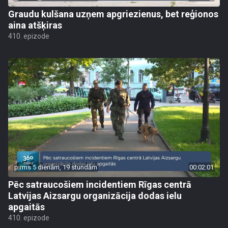
Graudu kulšana uzņem apgriezienus, bet reģionos
aina atšķiras
410. epizode
pirms 5 dienām, 19 stundām
00:02:01
Pēc satraucošiem incidentiem Rīgas centrā
Latvijas Aizsargu organizācija dodas ielu
apgaitās
410. epizode