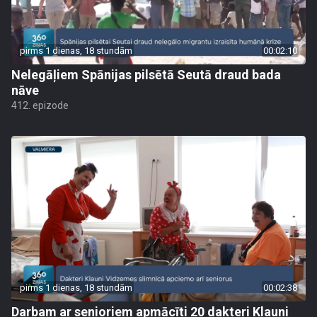
pirms 1 dienas, 18 stundām
00:02:10
Nelegāļiem Spānijas pilsētā Seutā draud bada
nāve
412. epizode
pirms 1 dienas, 18 stundām
00:02:38
Darbam ar senioriem apmācīti 20 dakteri Klauni