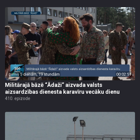
pirms 5 dienām, 19 stundām
00:02:51
Militārajā bāzē “Ādaži” aizvada valsts
aizsardzības dienesta karavīru vecāku dienu
410. epizode