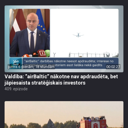
pirms 6 dienām, 18 stundām
00:02:27
Valdība: “airBaltic” nākotne nav apdraudēta, bet
jāpiesaista stratēģiskais investors
409. epizode