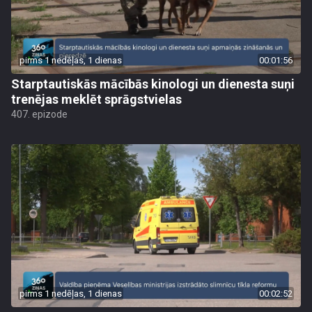
pirms 1 nedēļas, 1 dienas
00:01:56
Starptautiskās mācībās kinologi un dienesta suņi
trenējas meklēt sprāgstvielas
407. epizode
pirms 1 nedēļas, 1 dienas
00:02:52