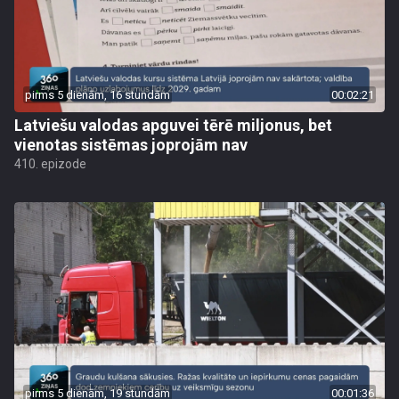
pirms 5 dienām, 16 stundām
00:02:21
Latviešu valodas apguvei tērē miljonus, bet
vienotas sistēmas joprojām nav
410. epizode
pirms 5 dienām, 19 stundām
00:01:36