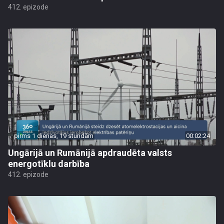
412. epizode
pirms 1 dienas, 19 stundām
00:02:24
Ungārijā un Rumānijā apdraudēta valsts
energotīklu darbība
412. epizode