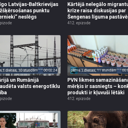
īgo Latvijas-Baltkrievijas
Kārtējā nelegālo migrant
žšķērsošanas punktu
krīze raisa diskusijas par
ernieki” neslēgs
Šengenas līguma pastāv
epizode
412. epizode
s 1 dienas, 10 stundām
00:02:24
pirms 1 dienas, 11 stundām
00:
rijā un Rumānijā
PVN likmes samazināšan
audēta valsts energotīklu
mērķis ir sasniegts – kon
ība
produkti ir kļuvuši lētāki
epizode
412. epizode