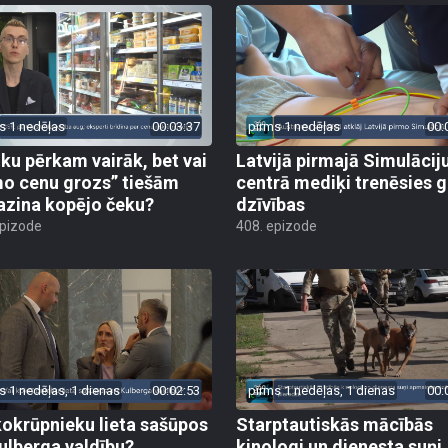
s 1 nedēļas
00:03:37
pirms 1 nedēļas
00:
iku pērkam vairāk, bet vai
Latvijā pirmajā Simulācij
o cenu grozs” tiešām
centrā mediķi trenēsies g
zina kopējo čeku?
dzīvības
epizode
408. epizode
s 1 nedēļas, 1 dienas
00:02:53
pirms 1 nedēļas, 1 dienas
00:
kokrūpnieku lieta sašūpos
Starptautiskās mācībās
Kulberga valdību?
kinologi un dienesta suņi