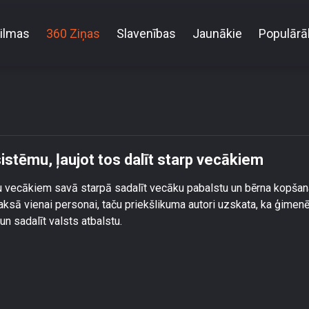
ilmas
360 Ziņas
Slavenības
Jaunākie
Populārā
osina mainīt pabalstu sistēmu, ļaujot tos dalīt starp
istēmu, ļaujot tos dalīt starp vecākiem
utu vecākiem savā starpā sadalīt vecāku pabalstu un bērna kopša
aksā vienai personai, taču priekšlikuma autori uzskata, ka ģimen
n sadalīt valsts atbalstu.