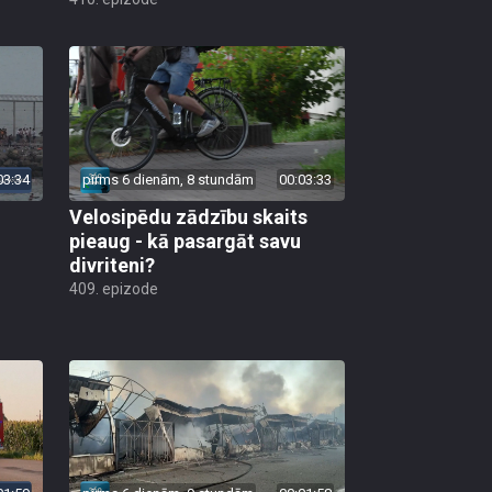
03:34
pirms 6 dienām, 8 stundām
00:03:33
Velosipēdu zādzību skaits
pieaug - kā pasargāt savu
divriteni?
409. epizode