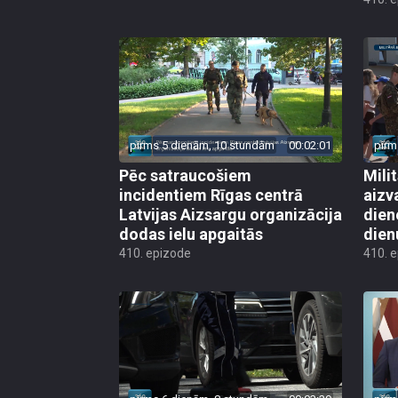
pirms 5 dienām, 10 stundām
00:02:01
pirm
Pēc satraucošiem
Mili
incidentiem Rīgas centrā
aizv
Latvijas Aizsargu organizācija
dien
dodas ielu apgaitās
dien
410. epizode
410. 