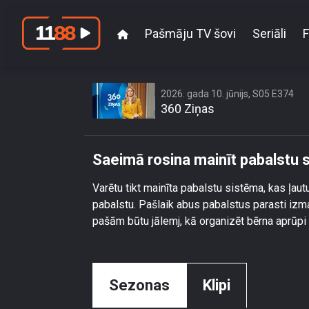
Pašmāju TV šovi
Seriāli
F
Saeimā r
2026. gada 10. jūnijs, S05 E374
360 Ziņas
Saeimā rosina mainīt pabalstu s
Varētu tikt mainīta pabalstu sistēma, kas ļa
pabalstu. Pašlaik abus pabalstus parasti izm
pašām būtu jālemj, kā organizēt bērna aprūpi u
Sezonas
Klipi