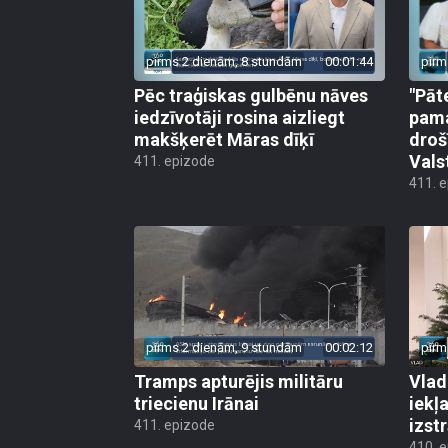
pirms 2 dienām, 8 stundām
00:01:44
pirm
Pēc traģiskas gulbēnu nāves
"Pāt
iedzīvotāji rosina aizliegt
pama
makšķerēt Māras dīķī
droš
Vals
411. epizode
411. 
pirms 2 dienām, 9 stundām
00:02:12
pirm
Tramps apturējis militāru
Vlad
triecienu Irānai
iekļ
izst
411. epizode
410. 