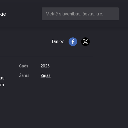
kie
Meklē slavenības, šovus, u.c.
 vecākiem
Dalies
Gads
2026
Žanrs
Ziņas
nas
ēm