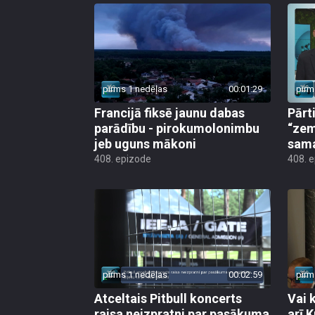
pirms 1 nedēļas
00:01:29
pirm
Francijā fiksē jaunu dabas
Pārt
parādību - pirokumolonimbu
“zem
jeb uguns mākoni
sama
408. epizode
408. 
pirms 1 nedēļas
00:02:59
pirm
Atceltais Pitbull koncerts
Vai 
raisa neizpratni par pasākuma
arī 