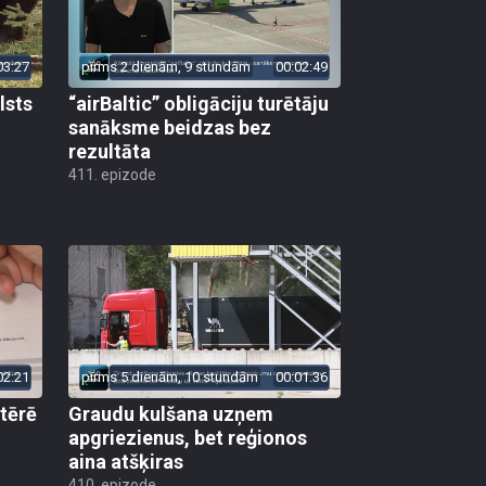
03:27
pirms 2 dienām, 9 stundām
00:02:49
lsts
“airBaltic” obligāciju turētāju
sanāksme beidzas bez
rezultāta
411. epizode
02:21
pirms 5 dienām, 10 stundām
00:01:36
 tērē
Graudu kulšana uzņem
apgriezienus, bet reģionos
aina atšķiras
410. epizode