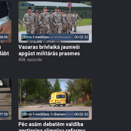
00:56
pirms 1 nedēļas
00:02:32
u
Vasaras brīvlaikā jaunieši
lābt
apgūst militārās prasmes
408. epizode
01:56
pirms 1 nedēļas, 1 dienas
00:02:52
Pēc asām debatēm valdība
apstiprina slimnīcu reformu