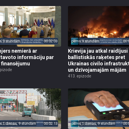
s 9 stundām
00:02:03
pirms 9 stundām
00:
jers nemierā ar
Krievija jau atkal raidījusi
tavoto informāciju par
ballistiskās raķetes pret
finansējumu
Ukrainas civilo infrastruk
un dzīvojamajām mājām
epizode
413. epizode
s 1 dienas, 9 stundām
00:02:13
pirms 1 dienas, 9 stundām
00: