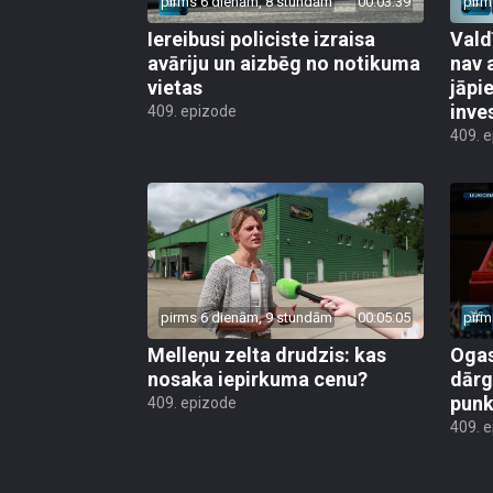
pirms 6 dienām, 8 stundām
00:03:39
pirm
Iereibusi policiste izraisa
Vald
avāriju un aizbēg no notikuma
nav 
vietas
jāpi
inve
409. epizode
409. 
pirms 6 dienām, 9 stundām
00:05:05
pirm
Melleņu zelta drudzis: kas
Ogas
nosaka iepirkuma cenu?
dārg
punk
409. epizode
409. 