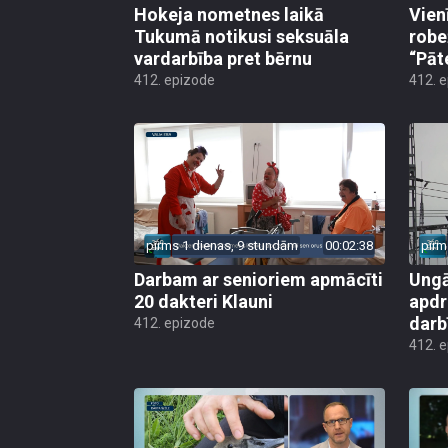
Hokeja nometnes laikā
Vien
Tukumā notikusi seksuāla
robe
vardarbība pret bērnu
“Pāt
412. epizode
412. 
pirms 1 dienas, 9 stundām
00:02:38
pirm
Darbam ar senioriem apmācīti
Ungā
20 dakteri Klauni
apdr
darb
412. epizode
412. 