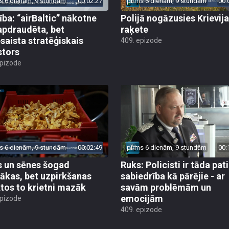
s 6 dienām, 9 stundām
00:02:27
pirms 6 dienām, 9 stundām
00:
ība: “airBaltic” nākotne
Polijā nogāzusies Krievij
apdraudēta, bet
raķete
esaista stratēģiskais
409. epizode
stors
epizode
s 6 dienām, 9 stundām
00:02:49
pirms 6 dienām, 9 stundām
00:
 un sēnes šogad
Ruks: Policisti ir tāda pati
ākas, bet uzpirkšanas
sabiedrība kā pārējie - ar
tos to krietni mazāk
savām problēmām un
emocijām
epizode
409. epizode