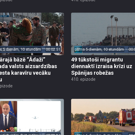
s 5 dienām, 10 stundām
00:02:51
pirms 5 dienām, 10 stundām
00:
tārajā bāzē “Ādaži”
49 tūkstoši migrantu
ada valsts aizsardzības
diennaktī izraisa krīzi uz
esta karavīru vecāku
Spānijas robežas
u
410. epizode
epizode