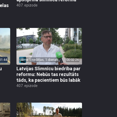
elas
407. epizode
01:44
pirms 1 nedēļas, 1 dienas
00:02:26
u
Latvijas Slimnīcu biedrība par
reformu: Nebūs tas rezultāts
tāds, ka pacientiem būs labāk
407. epizode