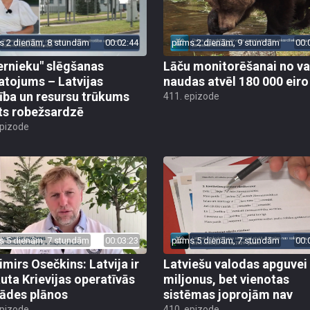
s 2 dienām, 8 stundām
00:02:44
pirms 2 dienām, 9 stundām
00:
ernieku" slēgšanas
Lāču monitorēšanai no va
tojums – Latvijas
naudas atvēl 180 000 eiro
ība un resursu trūkums
411. epizode
ts robežsardzē
epizode
s 5 dienām, 7 stundām
00:03:23
pirms 5 dienām, 7 stundām
00:
imirs Osečkins: Latvija ir
Latviešu valodas apguvei
auta Krievijas operatīvās
miljonus, bet vienotas
rādes plānos
sistēmas joprojām nav
epizode
410. epizode