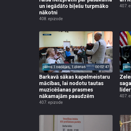
un iegādāto biļešu turpmāko
407. 
nākotni
408. epizode
pirms 1 nedēļas, 1 dienas
00:02:47
pirm
Barkavā sākas kapelmeistaru
Zele
mācības, lai nodotu tautas
saga
muzicēšanas prasmes
līde
nākamajām paaudzēm
407. 
407. epizode