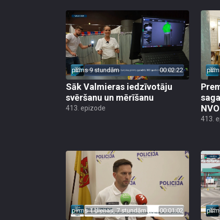
pirms 9 stundām
00:02:22
pirm
Sāk Valmieras iedzīvotāju
Prem
svēršanu un mērīšanu
saga
NVO 
413. epizode
413. 
pirms 1 dienas, 7 stundām
00:01:02
pirm