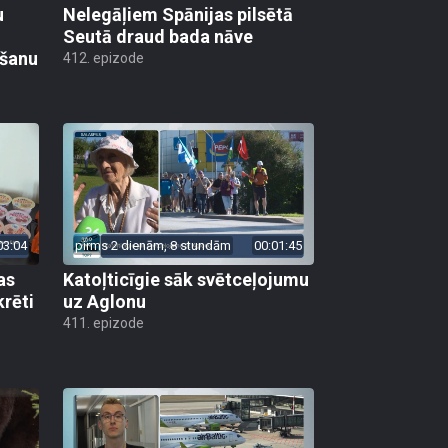
u
Nelegāļiem Spānijas pilsētā
Seutā draud bada nāve
ēšanu
412. epizode
03:04
pirms 2 dienām, 8 stundām
00:01:45
as
Katoļticīgie sāk svētceļojumu
krēti
uz Aglonu
411. epizode