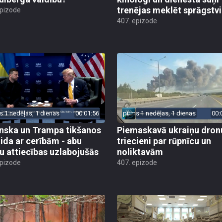
trenējas meklēt sprāgstvi
epizode
407. epizode
s 1 nedēļas, 1 dienas
00:01:56
pirms 1 nedēļas, 1 dienas
00:
nska un Trampa tikšanos
Piemaskavā ukraiņu dron
ida ar cerībām - abu
triecieni par rūpnīcu un
ru attiecības uzlabojušās
noliktavām
epizode
407. epizode