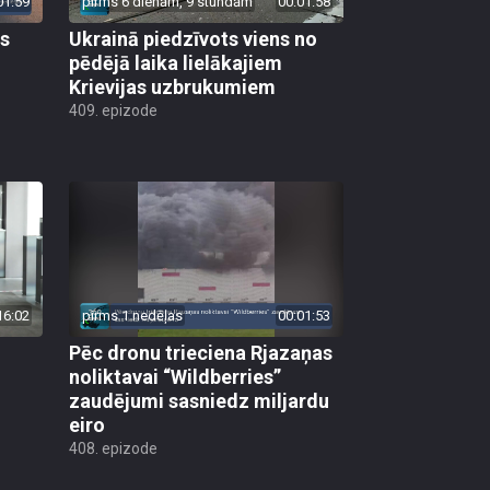
01:59
pirms 6 dienām, 9 stundām
00:01:58
as
Ukrainā piedzīvots viens no
pēdējā laika lielākajiem
Krievijas uzbrukumiem
409. epizode
16:02
pirms 1 nedēļas
00:01:53
Pēc dronu trieciena Rjazaņas
noliktavai “Wildberries”
zaudējumi sasniedz miljardu
eiro
408. epizode