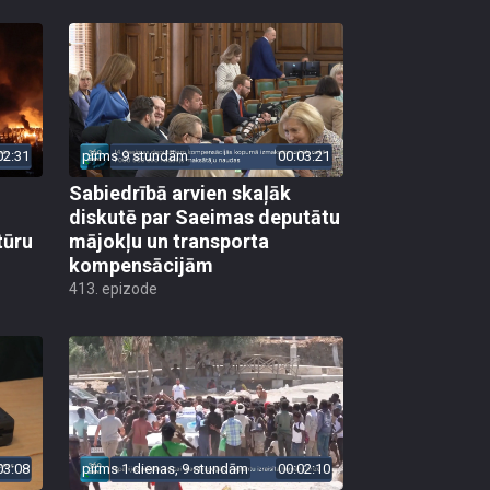
02:31
pirms 9 stundām
00:03:21
Sabiedrībā arvien skaļāk
diskutē par Saeimas deputātu
tūru
mājokļu un transporta
kompensācijām
413. epizode
03:08
pirms 1 dienas, 9 stundām
00:02:10