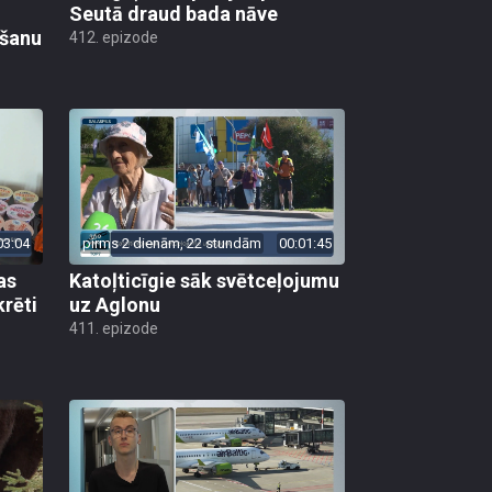
Seutā draud bada nāve
ēšanu
412. epizode
03:04
pirms 2 dienām, 22 stundām
00:01:45
as
Katoļticīgie sāk svētceļojumu
krēti
uz Aglonu
411. epizode