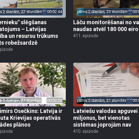
s 2 dienām, 22 stundām
00:02:44
pirms 2 dienām, 23 stundām
00:
ernieku" slēgšanas
Lāču monitorēšanai no va
tojums – Latvijas
naudas atvēl 180 000 eiro
ība un resursu trūkums
411. epizode
ts robežsardzē
epizode
s 5 dienām, 21 stundas
00:03:23
pirms 5 dienām, 21 stundas
00:
imirs Osečkins: Latvija ir
Latviešu valodas apguvei
auta Krievijas operatīvās
miljonus, bet vienotas
rādes plānos
sistēmas joprojām nav
epizode
410. epizode