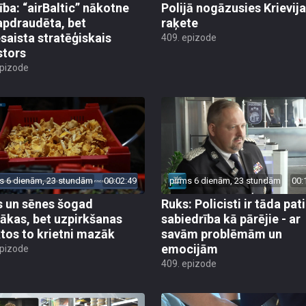
ība: “airBaltic” nākotne
Polijā nogāzusies Krievij
apdraudēta, bet
raķete
esaista stratēģiskais
409. epizode
stors
epizode
s 6 dienām, 23 stundām
00:02:49
pirms 6 dienām, 23 stundām
00:
 un sēnes šogad
Ruks: Policisti ir tāda pati
ākas, bet uzpirkšanas
sabiedrība kā pārējie - ar
tos to krietni mazāk
savām problēmām un
emocijām
epizode
409. epizode