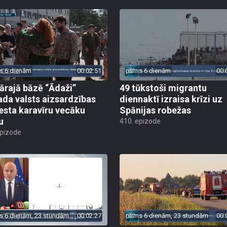
s 6 dienām
00:02:51
pirms 6 dienām
00:
tārajā bāzē “Ādaži”
49 tūkstoši migrantu
ada valsts aizsardzības
diennaktī izraisa krīzi uz
esta karavīru vecāku
Spānijas robežas
u
410. epizode
epizode
s 6 dienām, 23 stundām
00:02:27
pirms 6 dienām, 23 stundām
00: