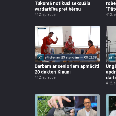
Tukumā notikusi seksuāla
robe
vardarbība pret bērnu
“Pāt
412. epizode
412. 
pirms 1 dienas, 23 stundām
00:02:38
pirm
Darbam ar senioriem apmācīti
Ungā
20 dakteri Klauni
apdr
darb
412. epizode
412. 