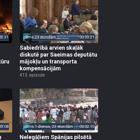
02:31
pirms 23 stundām
00:03:21
Sabiedrībā arvien skaļāk
diskutē par Saeimas deputātu
tūru
mājokļu un transporta
kompensācijām
413. epizode
03:08
pirms 1 dienas, 23 stundām
00:02:10
u
Nelegāļiem Spānijas pilsētā