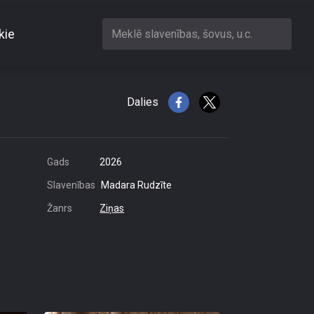
kie
Meklē slavenības, šovus, u.c.
kosmosā
Dalies
Gads
2026
Slavenības
Madara Rudzīte
Žanrs
Ziņas