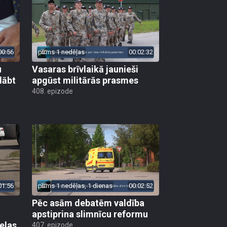
00:56
pirms 1 nedēļas
00:02:32
u
Vasaras brīvlaikā jaunieši
lābt
apgūst militārās prasmes
408. epizode
01:56
pirms 1 nedēļas, 1 dienas
00:02:52
Pēc asām debatēm valdība
apstiprina slimnīcu reformu
elas
407. epizode