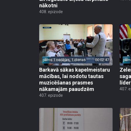
nākotni
408. epizode
pirms 1 nedēļas, 1 dienas
00:02:47
pirm
Barkavā sākas kapelmeistaru
Zele
mācības, lai nodotu tautas
saga
muzicēšanas prasmes
līde
nākamajām paaudzēm
407. 
407. epizode