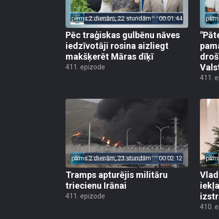
pirms 2 dienām, 22 stundām
00:01:44
pirm
Pēc traģiskas gulbēnu nāves
"Pāt
iedzīvotāji rosina aizliegt
pama
makšķerēt Māras dīķī
droš
Vals
411. epizode
411. 
pirms 2 dienām, 23 stundām
00:02:12
pirm
Tramps apturējis militāru
Vlad
triecienu Irānai
iekļ
izst
411. epizode
410. 