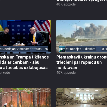
407. epizode
s 1 nedēļas, 2 dienām
00:01:56
pirms 1 nedēļas, 2 dienām
00:
nska un Trampa tikšanos
Piemaskavā ukraiņu dron
ida ar cerībām - abu
triecieni par rūpnīcu un
ru attiecības uzlabojušās
noliktavām
epizode
407. epizode