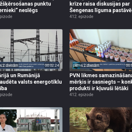
žšķērsošanas punktu
krīze raisa diskusijas par
ernieki” neslēgs
Šengenas līguma pastāv
epizode
412. epizode
s 2 dienām
00:02:24
pirms 2 dienām
00:
rijā un Rumānijā
PVN likmes samazināšan
audēta valsts energotīklu
mērķis ir sasniegts – kon
ība
produkti ir kļuvuši lētāki
epizode
412. epizode