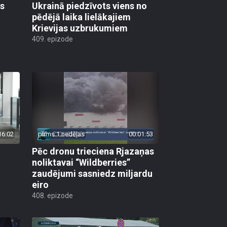
as
Ukrainā piedzīvots viens no
pēdējā laika lielākajiem
Krievijas uzbrukumiem
409. epizode
16:02
pirms 1 nedēļas
00:01:53
Pēc dronu trieciena Rjazaņas
noliktavai “Wildberries”
zaudējumi sasniedz miljardu
eiro
408. epizode