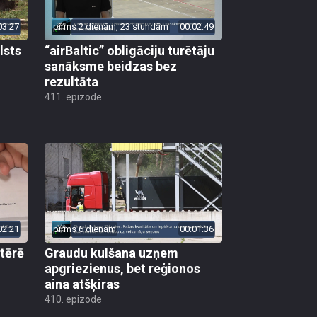
03:27
pirms 2 dienām, 23 stundām
00:02:49
lsts
“airBaltic” obligāciju turētāju
sanāksme beidzas bez
rezultāta
411. epizode
02:21
pirms 6 dienām
00:01:36
 tērē
Graudu kulšana uzņem
apgriezienus, bet reģionos
aina atšķiras
410. epizode