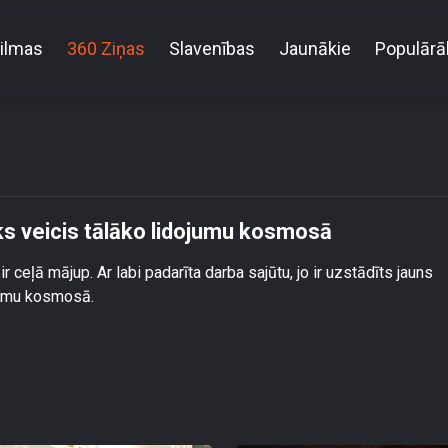
ilmas
360 Ziņas
Slavenības
Jaunākie
Populārā
īts jauns rekords – cilvēks veicis tālāko lidojumu 
ks veicis tālāko lidojumu kosmosā
ir ceļā mājup. Ar labi padarīta darba sajūtu, jo ir uzstādīts jauns
jumu kosmosā.