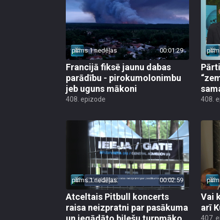
pirms 1 nedēļas
00:01:29
pirm
Francijā fiksē jaunu dabas
Pārt
parādību - pirokumolonimbu
“zem
jeb uguns mākoni
sama
408. epizode
408. 
pirms 1 nedēļas
00:02:59
pirm
Atceltais Pitbull koncerts
Vai 
raisa neizpratni par pasākuma
arī 
un iegādāto biļešu turpmāko
407. 