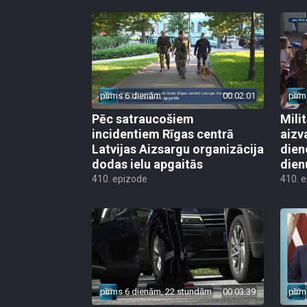
pirms 6 dienām
00:02:01
pirm
Pēc satraucošiem
Mili
incidentiem Rīgas centrā
aizv
Latvijas Aizsargu organizācija
dien
dodas ielu apgaitās
dien
410. epizode
410. 
pirms 6 dienām, 22 stundām
00:03:39
pirm