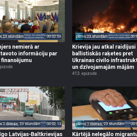
s 23 stundām
00:02:03
pirms 23 stundām
00:
jers nemierā ar
Krievija jau atkal raidījusi
tavoto informāciju par
ballistiskās raķetes pret
finansējumu
Ukrainas civilo infrastruk
un dzīvojamajām mājām
epizode
413. epizode
s 1 dienas, 23 stundām
00:02:13
pirms 1 dienas, 23 stundām
00:
īgo Latvijas-Baltkrievijas
Kārtējā nelegālo migrant