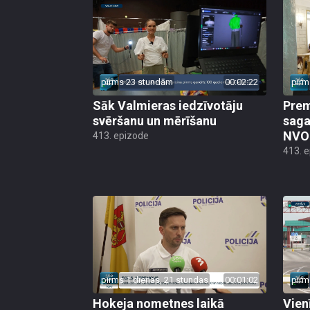
pirms 23 stundām
00:02:22
pirm
Sāk Valmieras iedzīvotāju
Prem
svēršanu un mērīšanu
saga
NVO 
413. epizode
413. 
pirms 1 dienas, 21 stundas
00:01:02
pirm
Hokeja nometnes laikā
Vien