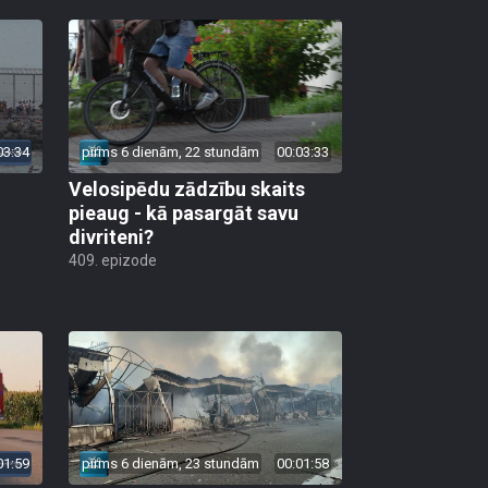
03:34
pirms 6 dienām, 22 stundām
00:03:33
Velosipēdu zādzību skaits
pieaug - kā pasargāt savu
divriteni?
409. epizode
01:59
pirms 6 dienām, 23 stundām
00:01:58