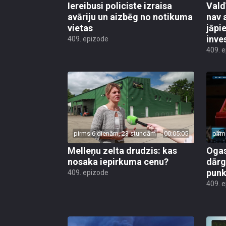
Iereibusi policiste izraisa
Vald
avāriju un aizbēg no notikuma
nav 
vietas
jāpi
inve
409. epizode
409. 
pirms 6 dienām, 23 stundām
00:05:05
pirm
Melleņu zelta drudzis: kas
Ogas
nosaka iepirkuma cenu?
dārg
punk
409. epizode
409. 