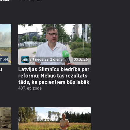
01:44
pirms 1 nedēļas, 2 dienām
00:02:26
u
Latvijas Slimnīcu biedrība par
reformu: Nebūs tas rezultāts
tāds, ka pacientiem būs labāk
407. epizode