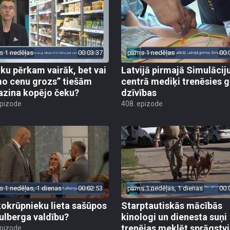
s 1 nedēļas
00:03:37
pirms 1 nedēļas
00:
iku pērkam vairāk, bet vai
Latvijā pirmajā Simulācij
o cenu grozs” tiešām
centrā mediķi trenēsies g
zina kopējo čeku?
dzīvības
epizode
408. epizode
s 1 nedēļas, 1 dienas
00:02:53
pirms 1 nedēļas, 1 dienas
00:
kokrūpnieku lieta sašūpos
Starptautiskās mācībās
Kulberga valdību?
kinologi un dienesta suņi
trenējas meklēt sprāgstvi
epizode