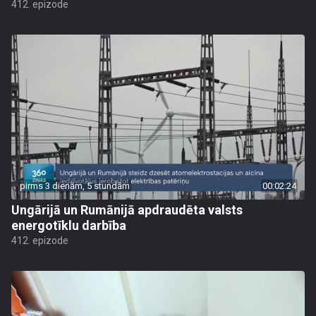
412. epizode
pirms 3 dienām, 5 stundām
00:02:24
Ungārijā un Rumānijā apdraudēta valsts
energotīklu darbība
412. epizode