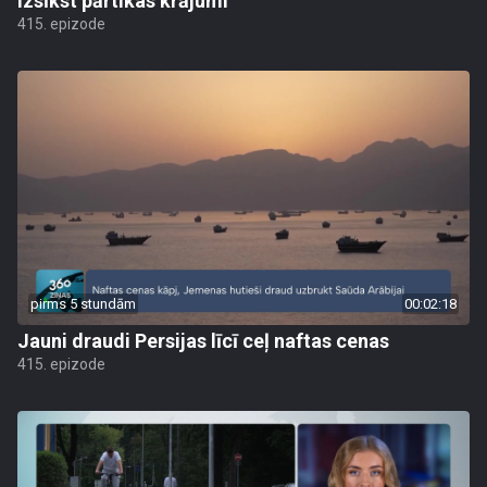
izsīkst pārtikas krājumi
415. epizode
pirms 5 stundām
00:02:18
Jauni draudi Persijas līcī ceļ naftas cenas
415. epizode