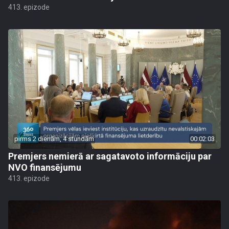
413. epizode
pirms 2 dienām, 4 stundām
00:02:03
Premjers nemierā ar sagatavoto informāciju par
NVO finansējumu
413. epizode