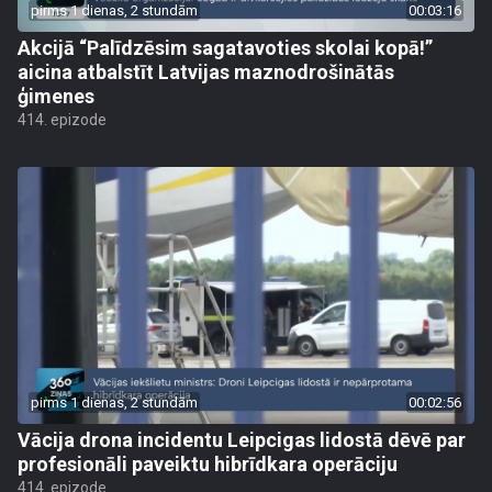
pirms 1 dienas, 2 stundām
00:03:16
Akcijā “Palīdzēsim sagatavoties skolai kopā!”
aicina atbalstīt Latvijas maznodrošinātās
ģimenes
414. epizode
pirms 1 dienas, 2 stundām
00:02:56
Vācija drona incidentu Leipcigas lidostā dēvē par
profesionāli paveiktu hibrīdkara operāciju
414. epizode