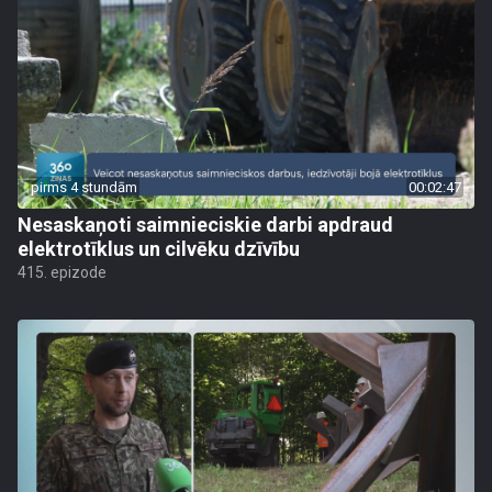
pirms 4 stundām
00:02:47
Nesaskaņoti saimnieciskie darbi apdraud
elektrotīklus un cilvēku dzīvību
415. epizode