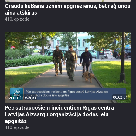
Graudu kulšana uzņem apgriezienus, bet reģionos
aina atšķiras
410. epizode
pirms 1 nedēļas
00:02:01
Pēc satraucošiem incidentiem Rīgas centrā
Latvijas Aizsargu organizācija dodas ielu
apgaitās
410. epizode