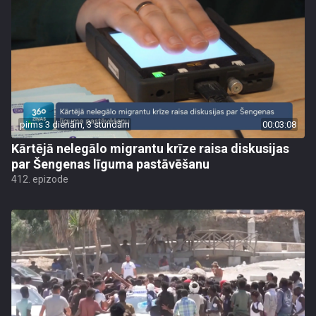
pirms 3 dienām, 3 stundām
00:03:08
Kārtējā nelegālo migrantu krīze raisa diskusijas
par Šengenas līguma pastāvēšanu
412. epizode