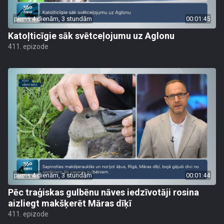
pirms 4 dienām, 3 stundām
00:01:45
Katoļticīgie sāk svētceļojumu uz Aglonu
411. epizode
pirms 4 dienām, 3 stundām
00:01:44
Pēc traģiskas gulbēnu nāves iedzīvotāji rosina
aizliegt makšķerēt Māras dīķī
411. epizode