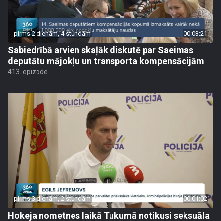
pirms 2 dienām, 4 stundām
00:03:21
Sabiedrībā arvien skaļāk diskutē par Saeimas
deputātu mājokļu un transporta kompensācijām
413. epizode
pirms 3 dienām, 2 stundām
00:01:02
Hokeja nometnes laikā Tukumā notikusi seksuāla