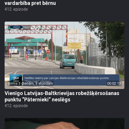
vardarbība pret bērnu
412. epizode
pirms 3 dienām, 3 stundām
00:02:13
Vienīgo Latvijas-Baltkrievijas robežšķērsošanas
punktu “Pāternieki” neslēgs
412. epizode