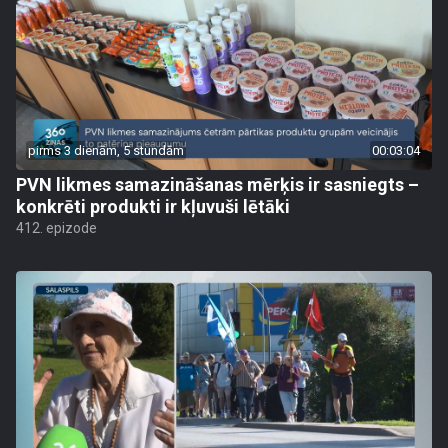
pirms 3 dienām, 5 stundām
00:03:04
PVN likmes samazināšanas mērķis ir sasniegts –
konkrēti produkti ir kļuvuši lētāki
412. epizode