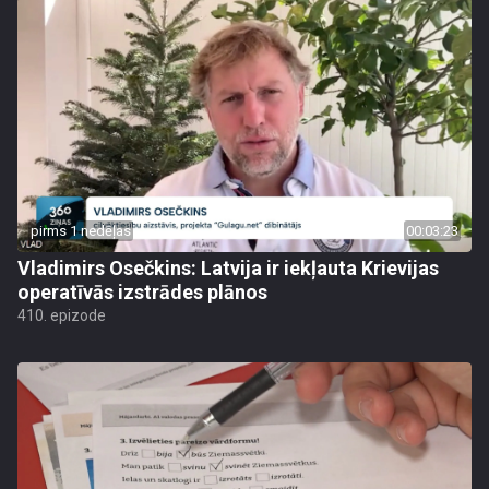
pirms 1 nedēļas
00:03:23
Vladimirs Osečkins: Latvija ir iekļauta Krievijas
operatīvās izstrādes plānos
410. epizode