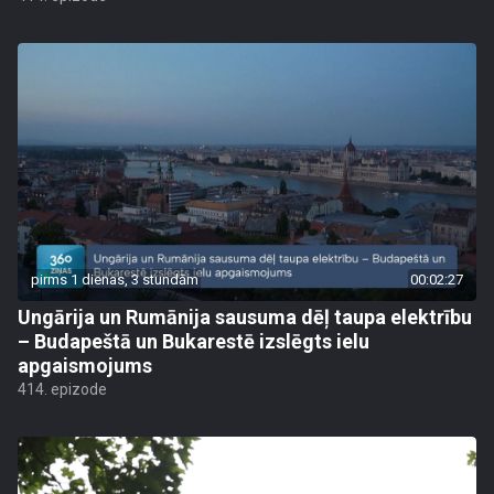
pirms 1 dienas, 3 stundām
00:02:27
Ungārija un Rumānija sausuma dēļ taupa elektrību
– Budapeštā un Bukarestē izslēgts ielu
apgaismojums
414. epizode