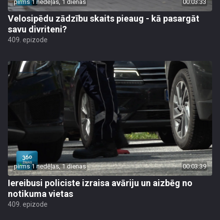
pirms 1 nedēļas, 1 dienas
00:03:33
Velosipēdu zādzību skaits pieaug - kā pasargāt
savu divriteni?
409. epizode
pirms 1 nedēļas, 1 dienas
00:03:39
Iereibusi policiste izraisa avāriju un aizbēg no
notikuma vietas
409. epizode