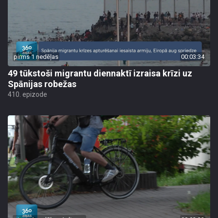
pirms 1 nedēļas
00:03:34
49 tūkstoši migrantu diennaktī izraisa krīzi uz
Spānijas robežas
410. epizode