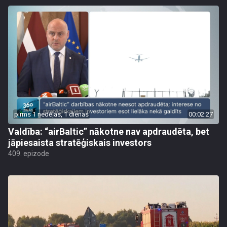
pirms 1 nedēļas, 1 dienas
00:02:27
Valdība: “airBaltic” nākotne nav apdraudēta, bet
jāpiesaista stratēģiskais investors
409. epizode