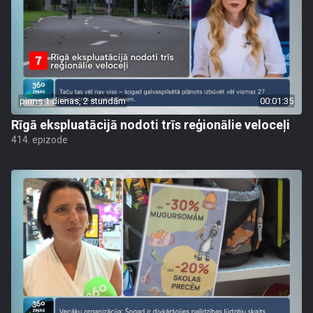
pirms 1 dienas, 2 stundām
00:01:35
Rīgā ekspluatācijā nodoti trīs reģionālie veloceļi
414. epizode