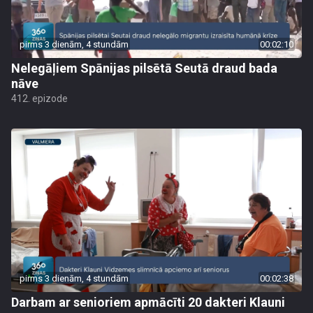
pirms 3 dienām, 4 stundām
00:02:10
Nelegāļiem Spānijas pilsētā Seutā draud bada
nāve
412. epizode
pirms 3 dienām, 4 stundām
00:02:38
Darbam ar senioriem apmācīti 20 dakteri Klauni