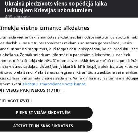
Ukrainā piedzīvots viens no pēdējā laika
lielākajiem Krievijas uzbrukumiem
409. epizode
 tīmekļa vietne izmanto sīkdatnes
 tīmekļa vietnē tiek izmantotas sīkdatnes, lai nodrošinātu un uzlabotu tīmek
nes darbību., nosūtītu personalizētu reklāmu un satura ģenerēšanai, veiktu
āmas un satura mērījumus, auditorijas datu apkopošanu, kā arī produktu izst
zlabošanu. Zemāk sniedzam informāciju par visām sīkdatnēm, kuras tiek
ntotas mūsu tīmekļa vietnēs. Sīkdatnes var atšķirties atkarībā no apmeklētā
rneta vietnes sadaļas. Lietotājam jebkurā brīdī ir iespēja piekrist, atteikties va
īt savu piekrišanu. Piekrišanas sniegšana, kā arī tās atsaukšana vai mainīša
ecas uz visām interneta vietnes sadaļām. Vairāk informācijas par izmantotaj
atnēm skatīt
sīkdatņu izmantošanas noteikumos.
ĪT VISUS PARTNERUS
(1718) →
pirms 1 nedēļas, 1 dienas
00:05:05
PIELĀGOT IZVĒLI
Melleņu zelta drudzis: kas nosaka iepirkuma
PIEKRIST VISĀM SĪKDATNĒM
cenu?
409. epizode
ATSTĀT TEHNISKĀS SĪKDATNES