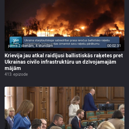
pirms 2 dienām, 4 stundām
00:02:31
Krievija jau atkal raidījusi ballistiskās raķetes pret
Ukrainas civilo infrastruktūru un dzīvojamajām
mājām
413. epizode