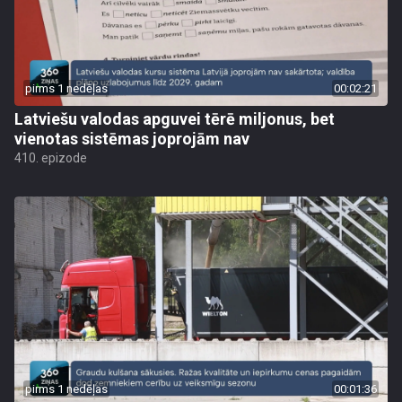
pirms 1 nedēļas
00:02:21
Latviešu valodas apguvei tērē miljonus, bet
vienotas sistēmas joprojām nav
410. epizode
pirms 1 nedēļas
00:01:36