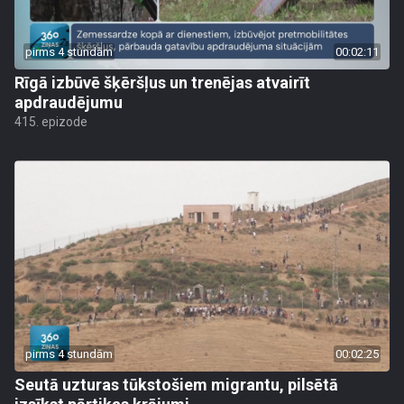
pirms 4 stundām
00:02:11
Rīgā izbūvē šķēršļus un trenējas atvairīt
apdraudējumu
415. epizode
pirms 4 stundām
00:02:25
Seutā uzturas tūkstošiem migrantu, pilsētā