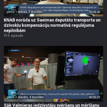
pirms 1 dienas, 3 stundām
00:03:42
KNAB norāda uz Saeimas deputātu transporta un
dzīvokļu kompensāciju normatīvā regulējuma
nepilnībām
414. epizode
pirms 2 dienām, 4 stundām
00:02:22
Sāk Valmieras iedzīvotāju svēršanu un mērīšanu