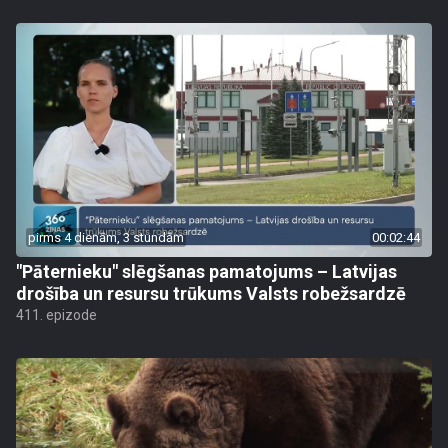
pirms 4 dienām, 3 stundām
00:02:44
"Pāternieku" slēgšanas pamatojums – Latvijas
drošība un resursu trūkums Valsts robežsardzē
411. epizode