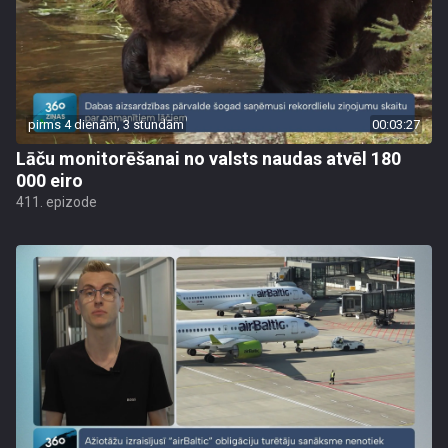
pirms 4 dienām, 3 stundām
00:03:27
Lāču monitorēšanai no valsts naudas atvēl 180
000 eiro
411. epizode