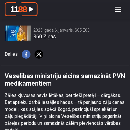
Veselības ministriju aicina samazināt
PVN medikamentiem
2025. gada 6. janvāris, S05 E03
360 Ziņas
Dalies
Veselības ministriju aicina samazināt PVN
medikamentiem
Zāles kļuvušas nevis lētākas, bet tieši pretēji – dārgākas.
Bet aptieku darbā iestājies haoss – tā par jauno zāļu cenas
modeli, kas stājies spēkā šogad, paziņojuši aptiekāri un
zāļu piegādātāji. Viņi aicina Veselības ministriju pagarināt
pārejas periodu un samazināt zālēm pievienotās vērtības