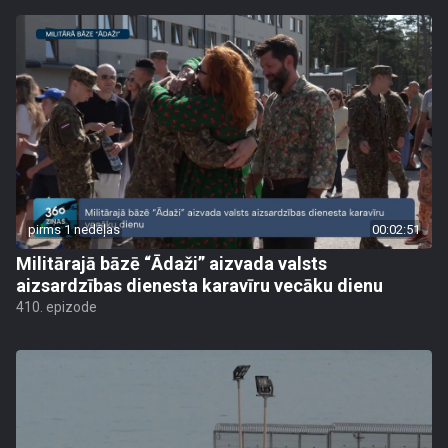
pirms 1 nedēļas
00:02:51
Militārajā bāzē “Ādaži” aizvada valsts
aizsardzības dienesta karavīru vecāku dienu
410. epizode