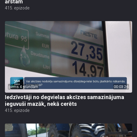
ārstam
415. epizode
pirms 4 stundām
00:03:26
Iedzīvotāji no degvielas akcīzes samazinājuma
ieguvuši mazāk, nekā cerēts
415. epizode