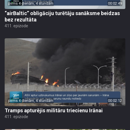
pirms 4 dienām, 4 stundām
00:02:49
“airBaltic” obligāciju turētāju sanāksme beidzas
bez rezultāta
411. epizode
pirms 4 dienām, 4 stundām
00:02:12
Tramps apturējis militāru triecienu Irānai
411. epizode