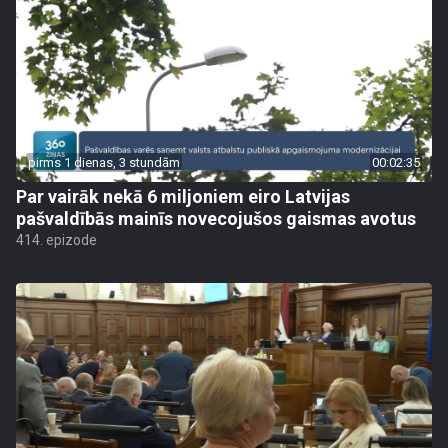
pirms 1 dienas, 3 stundām
00:02:35
Par vairāk nekā 6 miljoniem eiro Latvijas
pašvaldībās mainīs novecojušos gaismas avotus
414. epizode