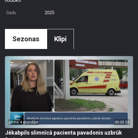
nodokli.
Gads
2025
Sezonas
Klipi
pirms 4 stundām
00:03:33
Jēkabpils slimnīcā pacienta pavadonis uzbrūk