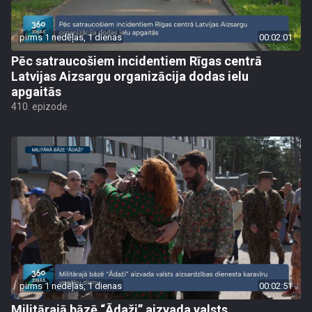
pirms 1 nedēļas, 1 dienas
00:02:01
Pēc satraucošiem incidentiem Rīgas centrā
Latvijas Aizsargu organizācija dodas ielu
apgaitās
410. epizode
pirms 1 nedēļas, 1 dienas
00:02:51
Militārajā bāzē “Ādaži” aizvada valsts