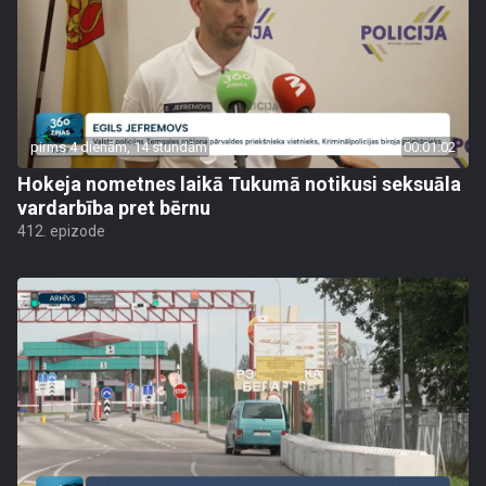
pirms 4 dienām, 14 stundām
00:01:02
Hokeja nometnes laikā Tukumā notikusi seksuāla
vardarbība pret bērnu
412. epizode