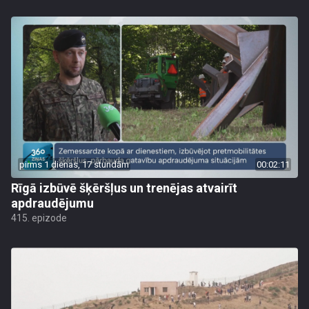
pirms 1 dienas, 17 stundām
00:02:11
Rīgā izbūvē šķēršļus un trenējas atvairīt
apdraudējumu
415. epizode