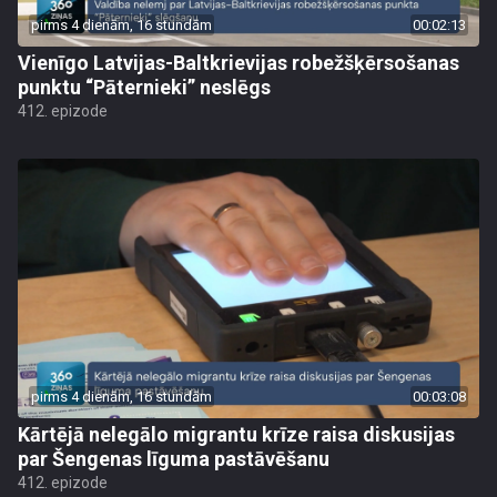
pirms 4 dienām, 16 stundām
00:02:13
Vienīgo Latvijas-Baltkrievijas robežšķērsošanas
punktu “Pāternieki” neslēgs
412. epizode
pirms 4 dienām, 16 stundām
00:03:08
Kārtējā nelegālo migrantu krīze raisa diskusijas
par Šengenas līguma pastāvēšanu
412. epizode