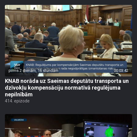
pirms 2 dienām, 16 stundām
00:03:42
KNAB norāda uz Saeimas deputātu transporta un
dzīvokļu kompensāciju normatīvā regulējuma
nepilnībām
414. epizode