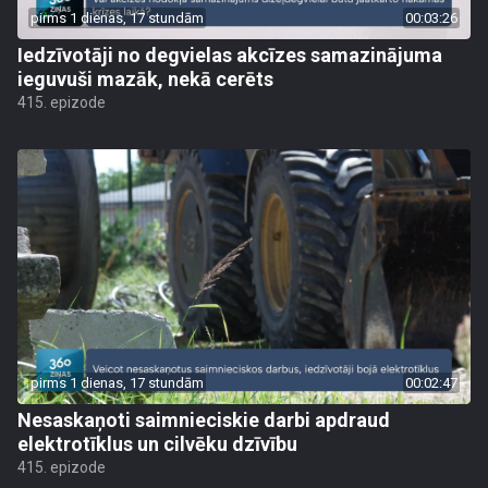
pirms 1 dienas, 17 stundām
00:03:26
Iedzīvotāji no degvielas akcīzes samazinājuma
ieguvuši mazāk, nekā cerēts
415. epizode
pirms 1 dienas, 17 stundām
00:02:47
Nesaskaņoti saimnieciskie darbi apdraud
elektrotīklus un cilvēku dzīvību
415. epizode