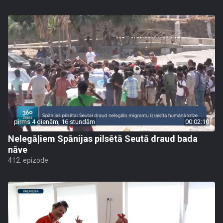
pirms 4 dienām, 16 stundām
00:02:10
Nelegāļiem Spānijas pilsētā Seutā draud bada
nāve
412. epizode