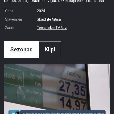
dalīties ar Ziņnešiem un viņus uzklausīja Skaidrīte Nitiša.
Gads
2024
Slavenības
Skaidrīte Nitiša
Žanrs
Tematiskie TV šovi
Sezonas
Klipi