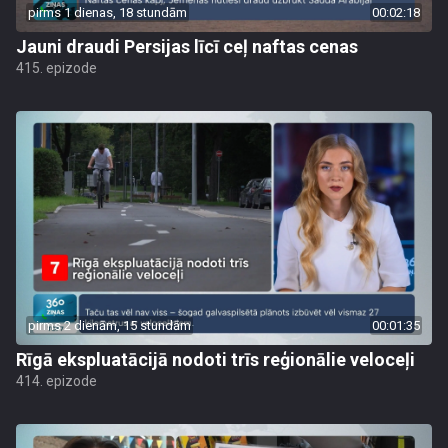
pirms 1 dienas, 18 stundām
00:02:18
Jauni draudi Persijas līcī ceļ naftas cenas
415. epizode
pirms 2 dienām, 15 stundām
00:01:35
Rīgā ekspluatācijā nodoti trīs reģionālie veloceļi
414. epizode