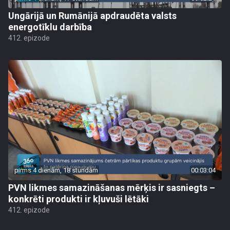
Ungārijā un Rumānijā apdraudēta valsts
energotīklu darbība
412. epizode
pirms 4 dienām, 18 stundām
00:03:04
PVN likmes samazināšanas mērķis ir sasniegts –
konkrēti produkti ir kļuvuši lētāki
412. epizode