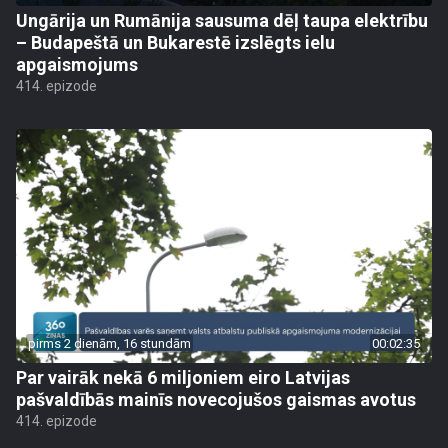
Ungārija un Rumānija sausuma dēļ taupa elektrību
– Budapeštā un Bukarestē izslēgts ielu
apgaismojums
414. epizode
pirms 2 dienām, 16 stundām
00:02:35
Par vairāk nekā 6 miljoniem eiro Latvijas
pašvaldībās mainīs novecojušos gaismas avotus
414. epizode