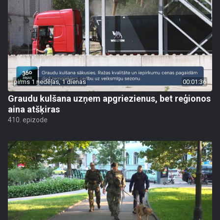
pirms 1 nedēļas, 1 dienas
00:01:36
Graudu kulšana uzņem apgriezienus, bet reģionos
aina atšķiras
410. epizode