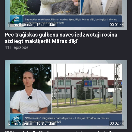
pirms 5 dienām, 16 stundām
00:01:44
Pēc traģiskas gulbēnu nāves iedzīvotāji rosina
aizliegt makšķerēt Māras dīķī
411. epizode
pirms 5 dienām, 16 stundām
00:02:44