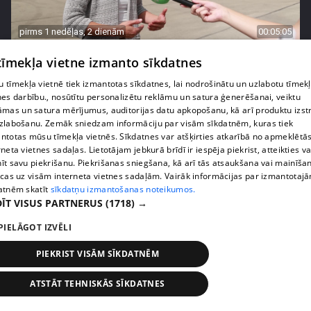
pirms 1 nedēļas, 2 dienām
00:05:05
Melleņu zelta drudzis: kas nosaka iepirkuma
 tīmekļa vietne izmanto sīkdatnes
cenu?
 tīmekļa vietnē tiek izmantotas sīkdatnes, lai nodrošinātu un uzlabotu tīmek
409. epizode
nes darbību., nosūtītu personalizētu reklāmu un satura ģenerēšanai, veiktu
āmas un satura mērījumus, auditorijas datu apkopošanu, kā arī produktu izst
zlabošanu. Zemāk sniedzam informāciju par visām sīkdatnēm, kuras tiek
ntotas mūsu tīmekļa vietnēs. Sīkdatnes var atšķirties atkarībā no apmeklētā
rneta vietnes sadaļas. Lietotājam jebkurā brīdī ir iespēja piekrist, atteikties va
īt savu piekrišanu. Piekrišanas sniegšana, kā arī tās atsaukšana vai mainīša
ecas uz visām interneta vietnes sadaļām. Vairāk informācijas par izmantotaj
atnēm skatīt
sīkdatņu izmantošanas noteikumos.
ĪT VISUS PARTNERUS
(1718) →
PIELĀGOT IZVĒLI
PIEKRIST VISĀM SĪKDATNĒM
pirms 1 nedēļas, 2 dienām
00:02:49
ATSTĀT TEHNISKĀS SĪKDATNES
Ogas un sēnes šogad dārgākas, bet uzpirkšanas
punktos to krietni mazāk