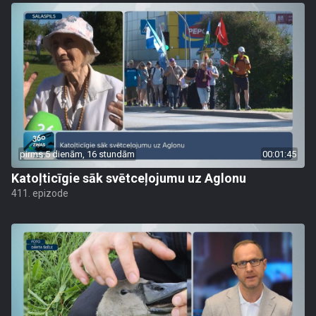
pirms 5 dienām, 16 stundām
00:01:45
Katoļticīgie sāk svētceļojumu uz Aglonu
411. epizode