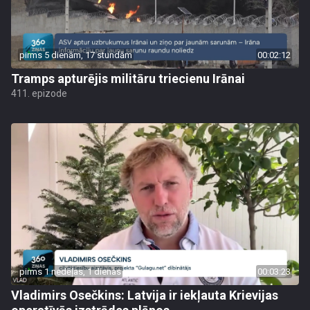
pirms 5 dienām, 17 stundām
00:02:12
Tramps apturējis militāru triecienu Irānai
411. epizode
pirms 1 nedēļas, 1 dienas
00:03:23
Vladimirs Osečkins: Latvija ir iekļauta Krievijas