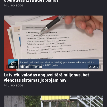
operatīvās izstrādes plānos
410. epizode
pirms 1 nedēļas, 1 dienas
00:02:21
Latviešu valodas apguvei tērē miljonus, bet
vienotas sistēmas joprojām nav
410. epizode