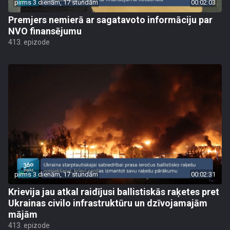
pirms 3 dienām, 17 stundām
00:02:03
Premjers nemierā ar sagatavoto informāciju par
NVO finansējumu
413. epizode
pirms 3 dienām, 17 stundām
00:02:31
Krievija jau atkal raidījusi ballistiskās raķetes pret
Ukrainas civilo infrastruktūru un dzīvojamajām
mājām
413. epizode