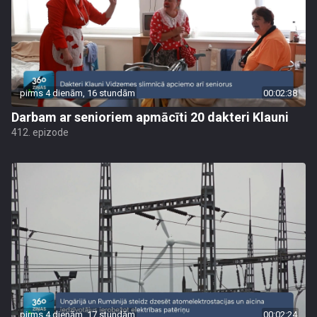
pirms 4 dienām, 16 stundām
00:02:38
Darbam ar senioriem apmācīti 20 dakteri Klauni
412. epizode
pirms 4 dienām, 17 stundām
00:02:24