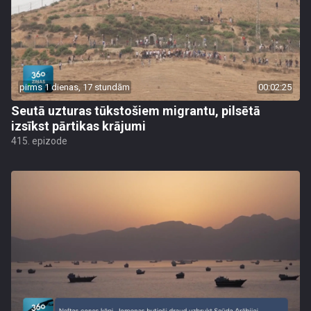
pirms 1 dienas, 17 stundām
00:02:25
Seutā uzturas tūkstošiem migrantu, pilsētā
izsīkst pārtikas krājumi
415. epizode