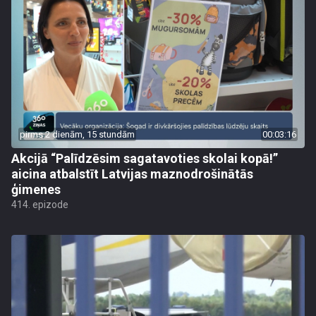
pirms 2 dienām, 15 stundām
00:03:16
Akcijā “Palīdzēsim sagatavoties skolai kopā!”
aicina atbalstīt Latvijas maznodrošinātās
ģimenes
414. epizode