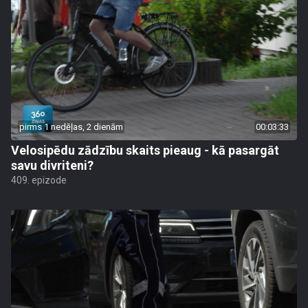
pirms 1 nedēļas, 2 dienām
00:03:33
Velosipēdu zādzību skaits pieaug - kā pasargāt
savu divriteni?
409. epizode