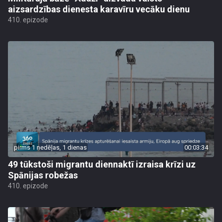
aizsardzības dienesta karavīru vecāku dienu
410. epizode
pirms 1 nedēļas, 1 dienas
00:03:34
49 tūkstoši migrantu diennaktī izraisa krīzi uz
Spānijas robežas
410. epizode