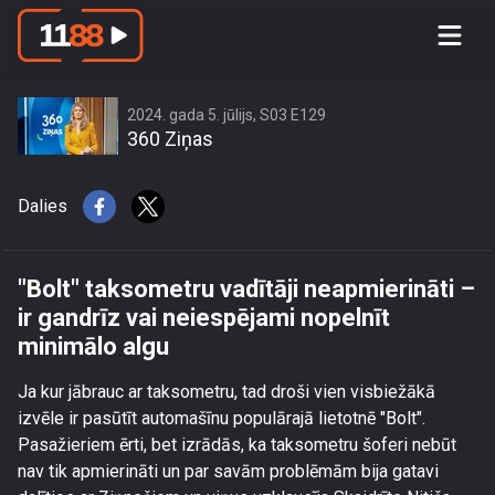
\"Bolt\" taksometru vadītāji
neapmierināti – ir gandrīz vai
neiespējami nopelnīt minimālo algu
2024. gada 5. jūlijs, S03 E129
360 Ziņas
Dalies
"Bolt" taksometru vadītāji neapmierināti –
ir gandrīz vai neiespējami nopelnīt
minimālo algu
Ja kur jābrauc ar taksometru, tad droši vien visbiežākā
izvēle ir pasūtīt automašīnu populārajā lietotnē "Bolt".
Pasažieriem ērti, bet izrādās, ka taksometru šoferi nebūt
nav tik apmierināti un par savām problēmām bija gatavi