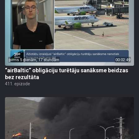
pirms 5 dienām, 17 stundām
00:02:49
“airBaltic” obligāciju turētāju sanāksme beidzas
bez rezultāta
411. epizode