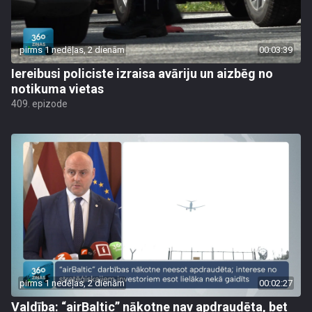
pirms 1 nedēļas, 2 dienām
00:03:39
Iereibusi policiste izraisa avāriju un aizbēg no
notikuma vietas
409. epizode
pirms 1 nedēļas, 2 dienām
00:02:27
Valdība: “airBaltic” nākotne nav apdraudēta, bet