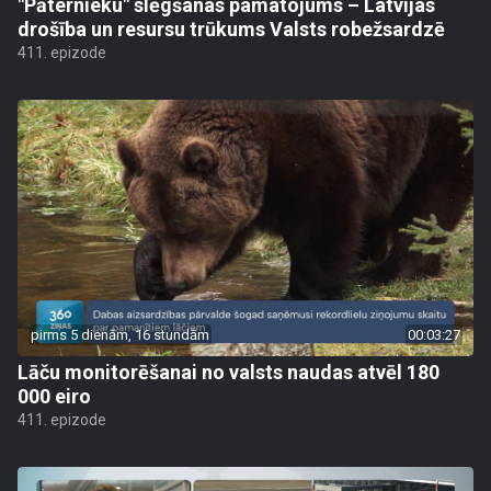
"Pāternieku" slēgšanas pamatojums – Latvijas
drošība un resursu trūkums Valsts robežsardzē
411. epizode
pirms 5 dienām, 16 stundām
00:03:27
Lāču monitorēšanai no valsts naudas atvēl 180
000 eiro
411. epizode