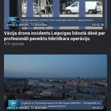
pirms 2 dienām, 15 stundām
00:02:56
Vācija drona incidentu Leipcigas lidostā dēvē par
profesionāli paveiktu hibrīdkara operāciju
414. epizode
pirms 2 dienām, 15 stundām
00:02:27