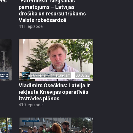
ves
"Pāternieku" slēgšanas
pamatojums – Latvijas
drošība un resursu trūkums
Valsts robežsardzē
411. epizode
02:12
pirms 6 dienām, 11 stundām
00:03:23
Vladimirs Osečkins: Latvija ir
iekļauta Krievijas operatīvās
izstrādes plānos
410. epizode