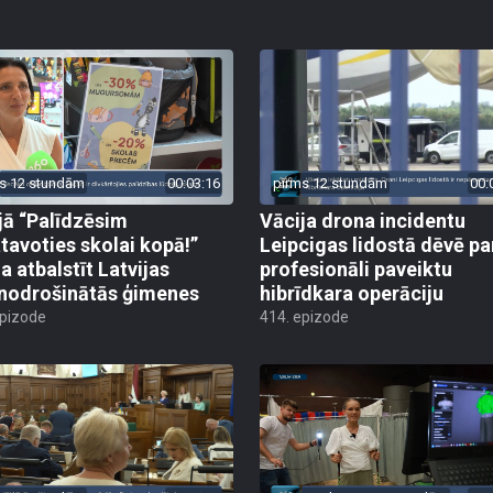
s 12 stundām
00:03:16
pirms 12 stundām
00:
jā “Palīdzēsim
Vācija drona incidentu
tavoties skolai kopā!”
Leipcigas lidostā dēvē pa
a atbalstīt Latvijas
profesionāli paveiktu
odrošinātās ģimenes
hibrīdkara operāciju
epizode
414. epizode