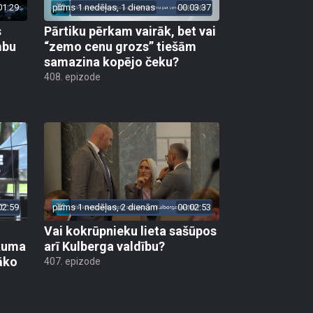
01:29
pirms 1 nedēļas, 1 dienas
00:03:37
s
Pārtiku pērkam vairāk, bet vai
mbu
“zemo cenu grozs” tiešām
samazina kopējo čeku?
408. epizode
02:59
pirms 1 nedēļas, 2 dienām
00:02:53
Vai kokrūpnieku lieta sašūpos
ākuma
arī Kulberga valdību?
āko
407. epizode