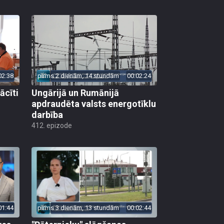
02:38
pirms 2 dienām, 14 stundām
00:02:24
ācīti
Ungārijā un Rumānijā
apdraudēta valsts energotīklu
darbība
412. epizode
01:44
pirms 3 dienām, 13 stundām
00:02:44