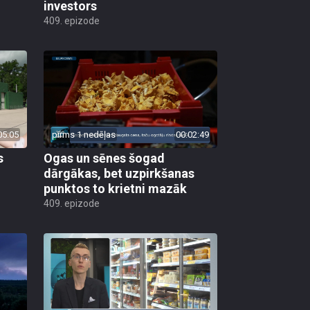
investors
409. epizode
05:05
pirms 1 nedēļas
00:02:49
s
Ogas un sēnes šogad
dārgākas, bet uzpirkšanas
punktos to krietni mazāk
409. epizode