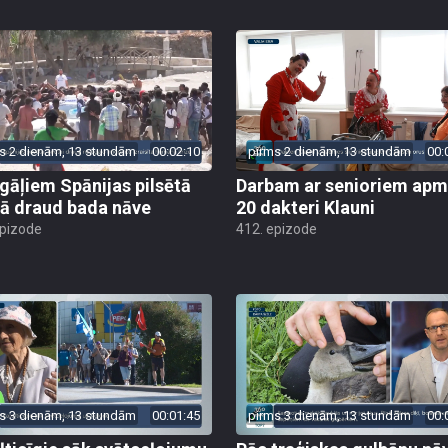
s 2 dienām, 13 stundām
00:02:10
pirms 2 dienām, 13 stundām
00:
gāļiem Spānijas pilsētā
Darbam ar senioriem apm
ā draud bada nāve
20 dakteri Klauni
epizode
412. epizode
s 3 dienām, 13 stundām
00:01:45
pirms 3 dienām, 13 stundām
00: