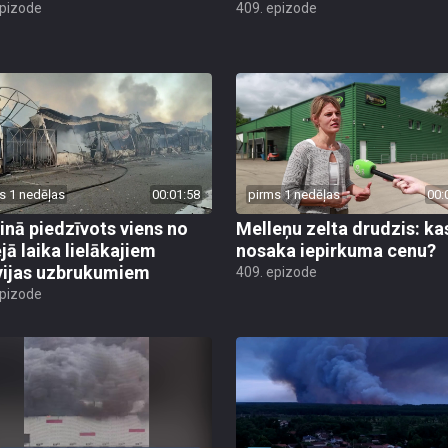
epizode
409. epizode
s 1 nedēļas
00:01:58
pirms 1 nedēļas
00:
inā piedzīvots viens no
Melleņu zelta drudzis: ka
jā laika lielākajiem
nosaka iepirkuma cenu?
vijas uzbrukumiem
409. epizode
epizode