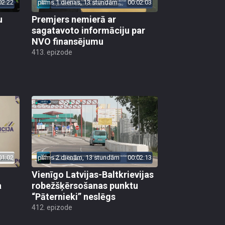
02:22
pirms 1 dienas, 13 stundām
00:02:03
u
Premjers nemierā ar
sagatavoto informāciju par
NVO finansējumu
413. epizode
01:02
pirms 2 dienām, 13 stundām
00:02:13
Vienīgo Latvijas-Baltkrievijas
a
robežšķērsošanas punktu
“Pāternieki” neslēgs
412. epizode