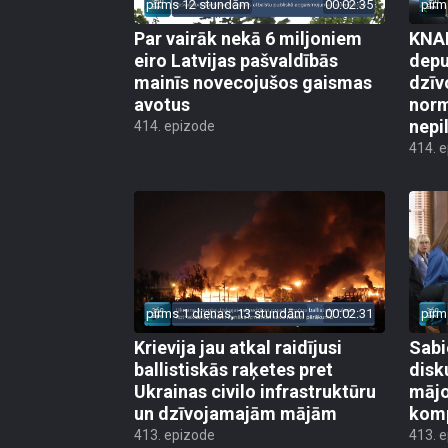
pirms 12 stundām
00:02:35
pirm
Par vairāk nekā 6 miljoniem
KNAB
eiro Latvijas pašvaldībās
depu
mainīs novecojušos gaismas
dzīv
avotus
norm
nepi
414. epizode
414. 
pirms 1 dienas, 13 stundām
00:02:31
pirm
Krievija jau atkal raidījusi
Sabi
ballistiskās raķetes pret
disk
Ukrainas civilo infrastruktūru
mājo
un dzīvojamajām mājām
kom
413. epizode
413. 