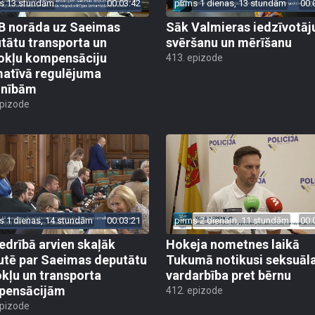
s 13 stundām
00:03:42
pirms 1 dienas, 13 stundām
00:
 norāda uz Saeimas
Sāk Valmieras iedzīvotāj
tātu transporta un
svēršanu un mērīšanu
okļu kompensāciju
413. epizode
atīvā regulējuma
lnībām
epizode
s 1 dienas, 14 stundām
00:03:21
pirms 2 dienām, 11 stundām
00:
edrībā arvien skaļāk
Hokeja nometnes laikā
utē par Saeimas deputātu
Tukumā notikusi seksuāl
kļu un transporta
vardarbība pret bērnu
pensācijām
412. epizode
epizode