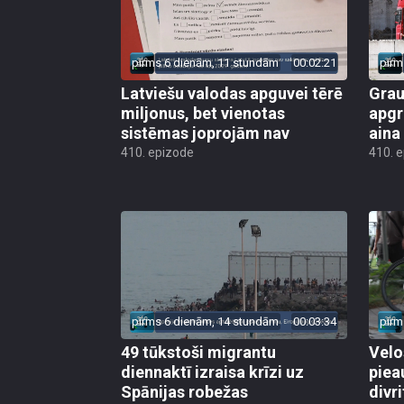
pirms 6 dienām, 11 stundām
00:02:21
pirm
Latviešu valodas apguvei tērē
Grau
miljonus, bet vienotas
apgr
sistēmas joprojām nav
aina
410. epizode
410. 
pirms 6 dienām, 14 stundām
00:03:34
pirm
49 tūkstoši migrantu
Velo
diennaktī izraisa krīzi uz
piea
Spānijas robežas
divri