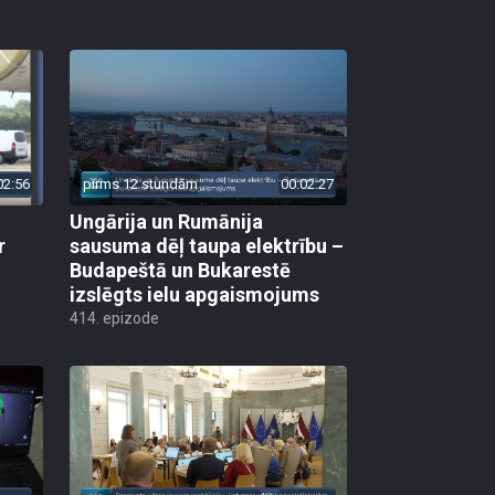
02:56
pirms 12 stundām
00:02:27
Ungārija un Rumānija
r
sausuma dēļ taupa elektrību –
Budapeštā un Bukarestē
izslēgts ielu apgaismojums
414. epizode