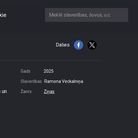
kie
Meklē slavenības, šovus, u.c.
anas
Dalies
Gads
2025
Slavenības
Ramona Veckalniņa
e un
Žanrs
Ziņas