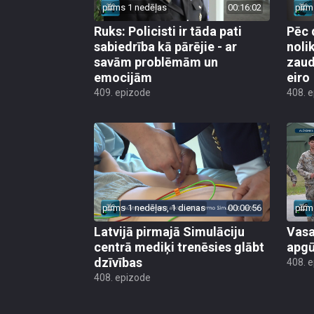
pirms 1 nedēļas
00:16:02
pirm
Ruks: Policisti ir tāda pati
Pēc 
sabiedrība kā pārējie - ar
noli
savām problēmām un
zaud
emocijām
eiro
409. epizode
408. 
pirms 1 nedēļas, 1 dienas
00:00:56
pirm
Latvijā pirmajā Simulāciju
Vasa
centrā mediķi trenēsies glābt
apgū
dzīvības
408. 
408. epizode