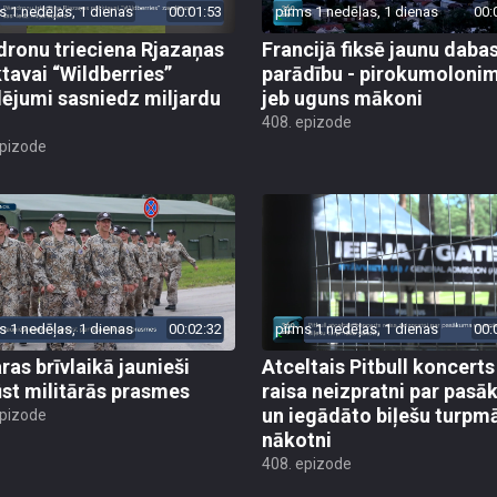
s 1 nedēļas, 1 dienas
00:01:53
pirms 1 nedēļas, 1 dienas
00:
dronu trieciena Rjazaņas
Francijā fiksē jaunu daba
ktavai “Wildberries”
parādību - pirokumoloni
ējumi sasniedz miljardu
jeb uguns mākoni
408. epizode
epizode
s 1 nedēļas, 1 dienas
00:02:32
pirms 1 nedēļas, 1 dienas
00:
ras brīvlaikā jaunieši
Atceltais Pitbull koncerts
st militārās prasmes
raisa neizpratni par pas
un iegādāto biļešu turpm
epizode
nākotni
408. epizode