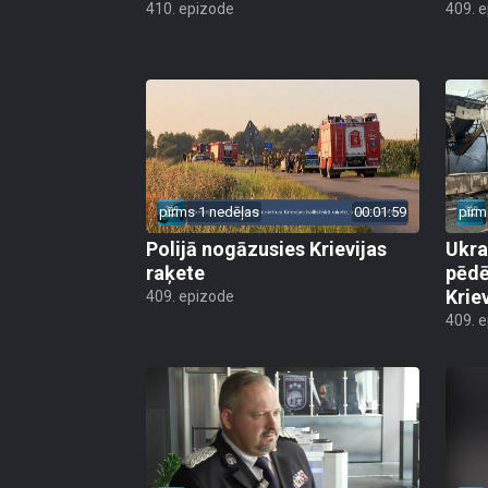
410. epizode
409. 
pirms 1 nedēļas
00:01:59
pirm
Polijā nogāzusies Krievijas
Ukra
raķete
pēdē
Krie
409. epizode
409. 