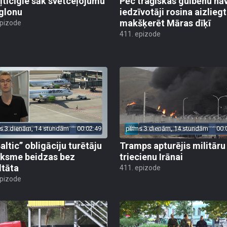
ļticīgie sāk svētceļojumu
Pēc traģiskas gulbēnu nā
glonu
iedzīvotāji rosina aizliegt
makšķerēt Māras dīķī
epizode
411. epizode
s 3 dienām, 14 stundām
00:02:49
pirms 3 dienām, 14 stundām
00:
altic” obligāciju turētāju
Tramps apturējis militāru
ksme beidzas bez
triecienu Irānai
ltāta
411. epizode
epizode