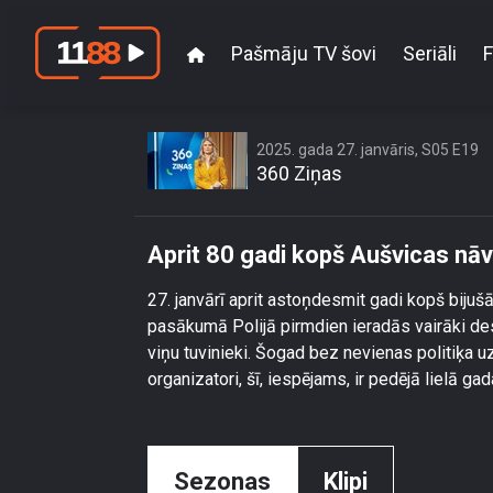
Pašmāju TV šovi
Seriāli
F
Apr
2025. gada 27. janvāris, S05 E19
360 Ziņas
Aprit 80 gadi kopš Aušvicas n
27. janvārī aprit astoņdesmit gadi kopš bij
pasākumā Polijā pirmdien ieradās vairāki desm
viņu tuvinieki. Šogad bez nevienas politiķa u
organizatori, šī, iespējams, ir pedējā lielā ga
Sezonas
Klipi