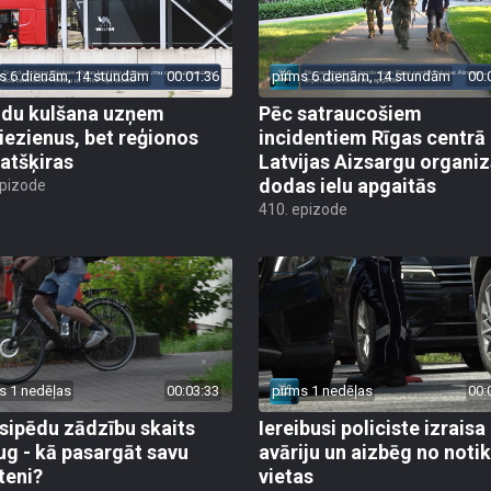
s 6 dienām, 14 stundām
00:01:36
pirms 6 dienām, 14 stundām
00:
du kulšana uzņem
Pēc satraucošiem
iezienus, bet reģionos
incidentiem Rīgas centrā
 atšķiras
Latvijas Aizsargu organiz
dodas ielu apgaitās
epizode
410. epizode
s 1 nedēļas
00:03:33
pirms 1 nedēļas
00:
sipēdu zādzību skaits
Iereibusi policiste izraisa
ug - kā pasargāt savu
avāriju un aizbēg no not
teni?
vietas