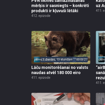
PVN likmes samazināšanas
Kato
mērķis ir sasniegts – konkrēti
uz A
produkti ir kļuvuši lētāki
411. 
412. epizode
pirms 3 dienām, 13 stundām
00:03:27
pirm
Lāču monitorēšanai no valsts
“airB
naudas atvēl 180 000 eiro
sanā
rezu
411. epizode
411. 