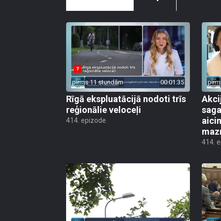
pirms 11 stundām
00:01:35
pirm
Rīgā ekspluatācijā nodoti trīs
Akci
reģionālie veloceļi
saga
aicin
414. epizode
mazn
414. 