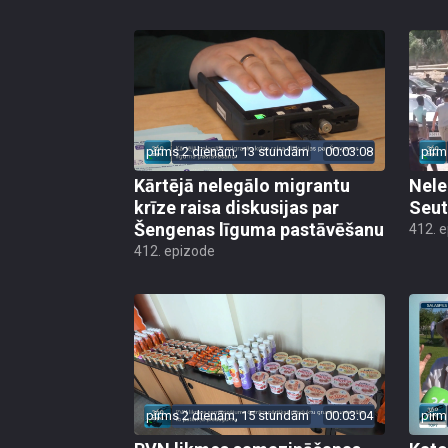
pirms 2 dienām, 13 stundām
00:03:08
pirm
Kārtējā nelegālo migrantu
Nele
krīze raisa diskusijas par
Seut
Šengenas līguma pastāvēšanu
412. 
412. epizode
pirms 2 dienām, 15 stundām
00:03:04
pirm