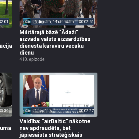
02:01
pirms 6 dienām, 14 stundām
00:02:51
Militārajā bāzē “Ādaži”
aizvada valsts aizsardzības
ācija
dienesta karavīru vecāku
dienu
410. epizode
03:39
pirms 1 nedēļas
00:02:27
Valdība: “airBaltic” nākotne
ikuma
nav apdraudēta, bet
jāpiesaista stratēģiskais