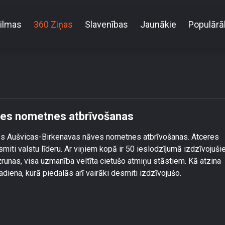
ilmas
360 Ziņas
Slavenības
Jaunākie
Populārā
it 80 gadi kopš Aušvicas nāves nometnes atbrīvoš
āves nometnes atbrīvošanas
ušās Aušvicas-Birkenavas nāves nometnes atbrīvošanas. Atceres
iti valstu līderu. Ar viņiem kopā ir 50 ieslodzījumā izdzīvojuši
zrunas, visa uzmanība veltīta cietušo atmiņu stāstiem. Kā atzina
dadiena, kurā piedalās arī vairāki desmiti izdzīvojušo.