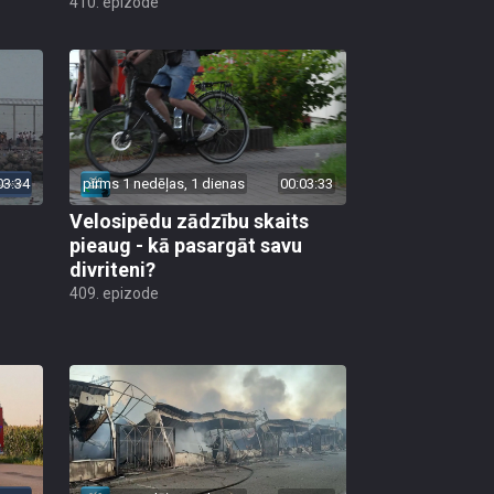
410. epizode
03:34
pirms 1 nedēļas, 1 dienas
00:03:33
Velosipēdu zādzību skaits
pieaug - kā pasargāt savu
divriteni?
409. epizode