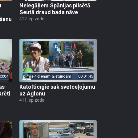
u
Nelegāļiem Spānijas pilsētā
Seutā draud bada nāve
ēšanu
412. epizode
03:04
pirms 4 dienām, 2 stundām
00:01:45
as
Katoļticīgie sāk svētceļojumu
krēti
uz Aglonu
411. epizode