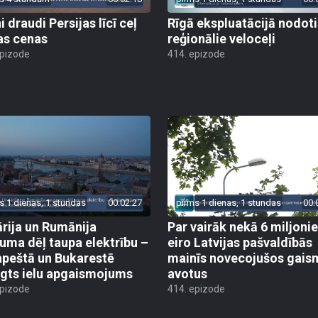
 draudi Persijas līcī ceļ
Rīgā ekspluatācijā nodoti 
as cenas
reģionālie veloceļi
epizode
414. epizode
s 1 dienas, 1 stundas
00:02:27
pirms 1 dienas, 1 stundas
00:
rija un Rumānija
Par vairāk nekā 6 miljoni
uma dēļ taupa elektrību –
eiro Latvijas pašvaldībās
peštā un Bukarestē
mainīs novecojušos gais
ēgts ielu apgaismojums
avotus
epizode
414. epizode