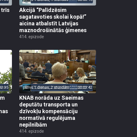
trīs
Akcijā “Palīdzēsim
sagatavoties skolai kopā!”
aicina atbalstīt Latvijas
maznodrošinātās ģimenes
414. epizode
02:35
pirms 1 dienas, 2 stundām
00:03:42
em
KNAB norāda uz Saeimas
deputātu transporta un
mas
dzīvokļu kompensāciju
normatīvā regulējuma
nepilnībām
414. epizode