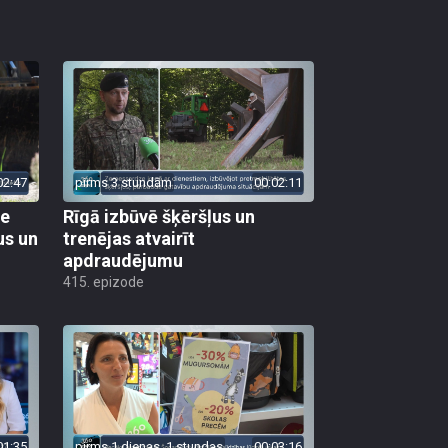
02:47
pirms 3 stundām
00:02:11
ie
Rīgā izbūvē šķēršļus un
us un
trenējas atvairīt
apdraudējumu
415. epizode
01:35
pirms 1 dienas, 1 stundas
00:03:16