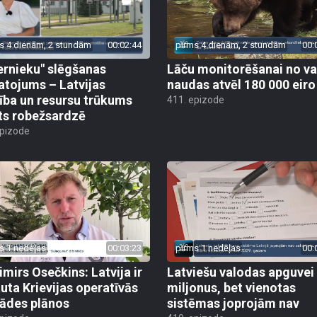
s 4 dienām, 2 stundām
00:02:44
pirms 4 dienām, 2 stundām
00:
ernieku" slēgšanas
Lāču monitorēšanai no va
tojums – Latvijas
naudas atvēl 180 000 eiro
ība un resursu trūkums
411. epizode
ts robežsardzē
epizode
s 1 nedēļas
00:03:23
pirms 1 nedēļas
00:
imirs Osečkins: Latvija ir
Latviešu valodas apguvei
auta Krievijas operatīvās
miljonus, bet vienotas
rādes plānos
sistēmas joprojām nav