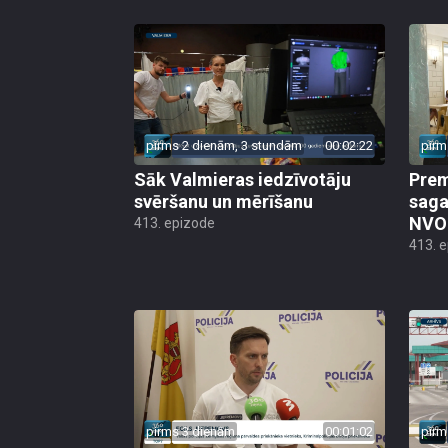
pirms 2 dienām, 3 stundām
00:02:22
pirm
Sāk Valmieras iedzīvotāju
Prem
svēršanu un mērīšanu
saga
NVO 
413. epizode
413. 
pirms 3 dienām
00:01:02
pirm