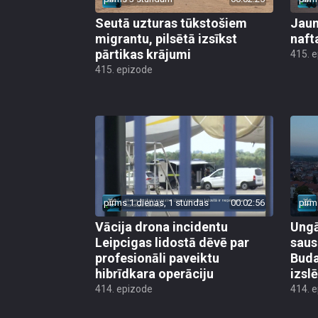
Seutā uzturas tūkstošiem
Jauni
migrantu, pilsētā izsīkst
naft
pārtikas krājumi
415. 
415. epizode
pirms 1 dienas, 1 stundas
00:02:56
pirm
Vācija drona incidentu
Ungā
Leipcigas lidostā dēvē par
saus
profesionāli paveiktu
Buda
hibrīdkara operāciju
izsl
414. epizode
414. 