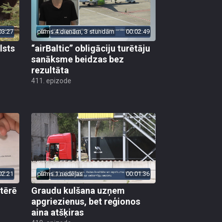
03:27
pirms 4 dienām, 3 stundām
00:02:49
lsts
“airBaltic” obligāciju turētāju
sanāksme beidzas bez
rezultāta
411. epizode
02:21
pirms 1 nedēļas
00:01:36
 tērē
Graudu kulšana uzņem
apgriezienus, bet reģionos
aina atšķiras