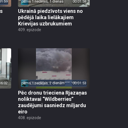
01:59
pirms 1 nedēļas, 1 dienas
00:01:58
as
Ukrainā piedzīvots viens no
pēdējā laika lielākajiem
Krievijas uzbrukumiem
409. epizode
16:02
pirms 1 nedēļas, 2 dienām
00:01:53
Pēc dronu trieciena Rjazaņas
noliktavai “Wildberries”
zaudējumi sasniedz miljardu
eiro
408. epizode