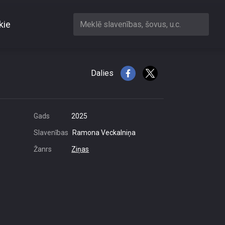
kie
Meklē slavenības, šovus, u.c.
s latvieši
Dalies
Gads
2025
Slavenības
Ramona Veckalniņa
Žanrs
Ziņas