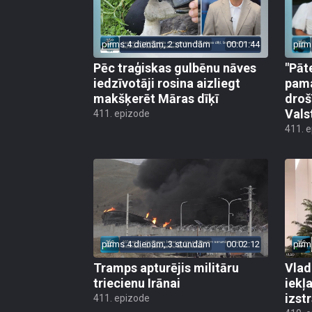
pirms 4 dienām, 2 stundām
00:01:44
pirm
Pēc traģiskas gulbēnu nāves
"Pāt
iedzīvotāji rosina aizliegt
pama
makšķerēt Māras dīķī
droš
Vals
411. epizode
411. 
pirms 4 dienām, 3 stundām
00:02:12
pirm
Tramps apturējis militāru
Vlad
triecienu Irānai
iekļ
izst
411. epizode