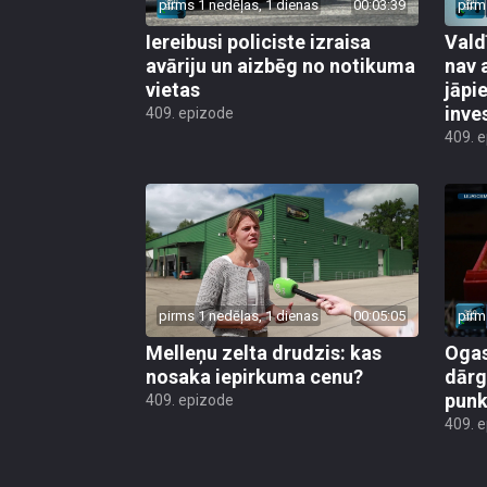
pirms 1 nedēļas, 1 dienas
00:03:39
pirm
Iereibusi policiste izraisa
Vald
avāriju un aizbēg no notikuma
nav 
vietas
jāpi
inve
409. epizode
409. 
pirms 1 nedēļas, 1 dienas
00:05:05
pirm
Melleņu zelta drudzis: kas
Ogas
nosaka iepirkuma cenu?
dārg
punk
409. epizode
409. 