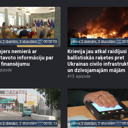
s 2 dienām, 3 stundām
00:02:03
pirms 2 dienām, 3 stundām
00:
jers nemierā ar
Krievija jau atkal raidījusi
tavoto informāciju par
ballistiskās raķetes pret
finansējumu
Ukrainas civilo infrastruk
un dzīvojamajām mājām
epizode
413. epizode
s 3 dienām, 2 stundām
00:02:13
pirms 3 dienām, 2 stundām
00: