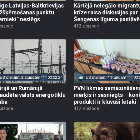
īgo Latvijas-Baltkrievijas
Kārtējā nelegālo migrant
žšķērsošanas punktu
krīze raisa diskusijas par
ernieki” neslēgs
Šengenas līguma pastāv
epizode
412. epizode
s 3 dienām, 3 stundām
00:02:24
pirms 3 dienām, 4 stundām
00:
rijā un Rumānijā
PVN likmes samazināšan
audēta valsts energotīklu
mērķis ir sasniegts – kon
ība
produkti ir kļuvuši lētāki
epizode
412. epizode