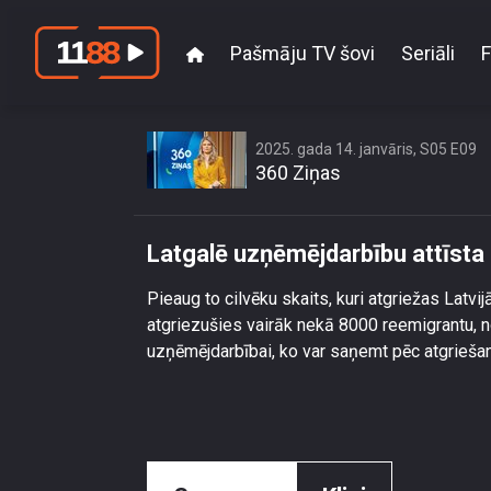
Pašmāju TV šovi
Seriāli
F
Latgalē u
2025. gada 14. janvāris, S05 E09
360 Ziņas
Latgalē uzņēmējdarbību attīsta 
Pieaug to cilvēku skaits, kuri atgriežas Latv
atgriezušies vairāk nekā 8000 reemigrantu, n
uzņēmējdarbībai, ko var saņemt pēc atgrieša