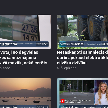
s 3 stundām
00:03:26
pirms 3 stundām
00:
īvotāji no degvielas
Nesaskaņoti saimniecisk
zes samazinājuma
darbi apdraud elektrotīkl
vuši mazāk, nekā cerēts
cilvēku dzīvību
epizode
415. epizode
s 4 stundām
00:02:18
pirms 1 dienas, 1 stundas
00: