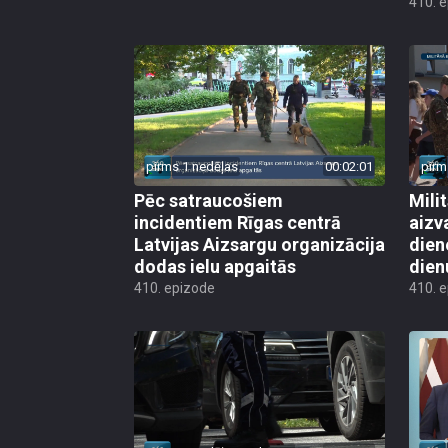
410. 
pirms 1 nedēļas
00:02:01
pirm
Pēc satraucošiem
Mili
incidentiem Rīgas centrā
aizv
Latvijas Aizsargu organizācija
dien
dodas ielu apgaitās
dien
410. epizode
410. 