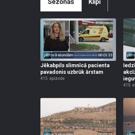
Sezonas
Klipi
pirms 3 stundām
00:03:33
pirm
Jēkabpils slimnīcā pacienta
Iedz
pavadonis uzbrūk ārstam
akcī
iegu
415. epizode
415. 
pirms 3 stundām
00:02:25
pirm