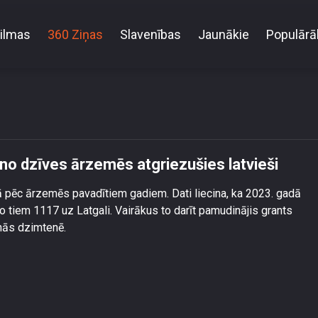
ilmas
360 Ziņas
Slavenības
Jaunākie
Populārā
zņēmējdarbību attīsta no dzīves ārzemēs atgriezušie
no dzīves ārzemēs atgriezušies latvieši
ijā pēc ārzemēs pavadītiem gadiem. Dati liecina, ka 2023. gadā
o tiem 1117 uz Latgali. Vairākus to darīt pamudinājis grants
nās dzimtenē.