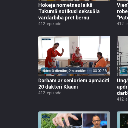
Hokeja nometnes laikā
Vien
Tukumā notikusi seksuāla
robe
vardarbība pret bērnu
“Pāt
412. epizode
412. 
pirms 3 dienām, 2 stundām
00:02:38
pirm
Darbam ar senioriem apmācīti
Ungā
20 dakteri Klauni
apdr
darb
412. epizode
412. 