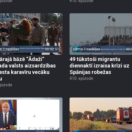
epizode
410. epizode
s 1 nedēļas
00:02:51
pirms 1 nedēļas
00:
tārajā bāzē “Ādaži”
49 tūkstoši migrantu
ada valsts aizsardzības
diennaktī izraisa krīzi uz
esta karavīru vecāku
Spānijas robežas
u
410. epizode
epizode