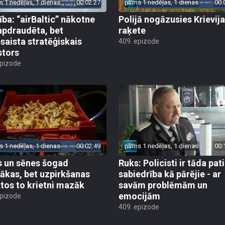
s 1 nedēļas, 1 dienas
00:02:27
pirms 1 nedēļas, 1 dienas
00:
ība: “airBaltic” nākotne
Polijā nogāzusies Krievij
apdraudēta, bet
raķete
esaista stratēģiskais
409. epizode
stors
epizode
s 1 nedēļas, 1 dienas
00:02:49
pirms 1 nedēļas, 1 dienas
00:
 un sēnes šogad
Ruks: Policisti ir tāda pati
ākas, bet uzpirkšanas
sabiedrība kā pārējie - ar
tos to krietni mazāk
savām problēmām un
emocijām
epizode
409. epizode