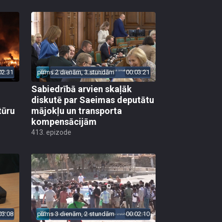
02:31
pirms 2 dienām, 3 stundām
00:03:21
Sabiedrībā arvien skaļāk
diskutē par Saeimas deputātu
tūru
mājokļu un transporta
kompensācijām
413. epizode
03:08
pirms 3 dienām, 2 stundām
00:02:10