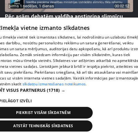
pirms 1 nedēļas, 1 dienas
00:02:52
Pēc asām debatēm valdība apstiprina slimnīcu
reformu
 tīmekļa vietne izmanto sīkdatnes
407. epizode
 tīmekļa vietnē tiek izmantotas sīkdatnes, lai nodrošinātu un uzlabotu tīmek
nes darbību., nosūtītu personalizētu reklāmu un satura ģenerēšanai, veiktu
āmas un satura mērījumus, auditorijas datu apkopošanu, kā arī produktu izst
zlabošanu. Zemāk sniedzam informāciju par visām sīkdatnēm, kuras tiek
ntotas mūsu tīmekļa vietnēs. Sīkdatnes var atšķirties atkarībā no apmeklētā
rneta vietnes sadaļas. Lietotājam jebkurā brīdī ir iespēja piekrist, atteikties va
īt savu piekrišanu. Piekrišanas sniegšana, kā arī tās atsaukšana vai mainīša
ecas uz visām interneta vietnes sadaļām. Vairāk informācijas par izmantotaj
atnēm skatīt
sīkdatņu izmantošanas noteikumos.
ĪT VISUS PARTNERUS
(1718) →
PIELĀGOT IZVĒLI
pirms 1 nedēļas, 1 dienas
00:02:47
PIEKRIST VISĀM SĪKDATNĒM
Barkavā sākas kapelmeistaru mācības, lai nodotu
tautas muzicēšanas prasmes nākamajām
ATSTĀT TEHNISKĀS SĪKDATNES
paaudzēm