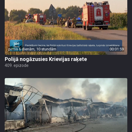
pirms 6 dienām, 10 stundām
00:01:59
Polijā nogāzusies Krievijas raķete
409. epizode