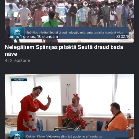
pirms 1 dienas, 10 stundām
00:02:10
Nelegāļiem Spānijas pilsētā Seutā draud bada
nāve
412. epizode