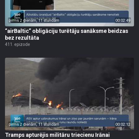
pirms 2 dienām, 11 stundām
00:02:49
“airBaltic” obligāciju turētāju sanāksme beidzas
bez rezultāta
411. epizode
pirms 2 dienām, 11 stundām
00:02:12
Tramps apturējis militāru triecienu Irānai