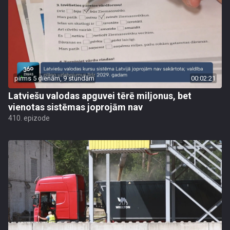
pirms 5 dienām, 9 stundām
00:02:21
Latviešu valodas apguvei tērē miljonus, bet
vienotas sistēmas joprojām nav
410. epizode