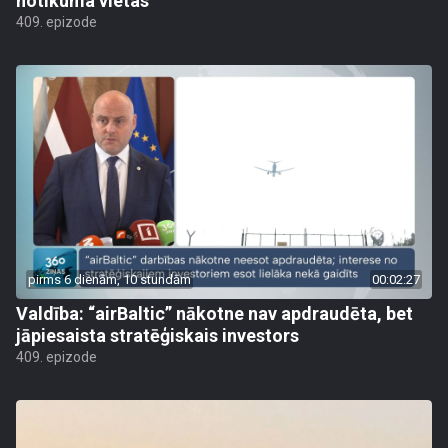
notikuma vietas
409. epizode
pirms 6 dienām, 10 stundām
00:02:27
Valdība: “airBaltic” nākotne nav apdraudēta, bet
jāpiesaista stratēģiskais investors
409. epizode