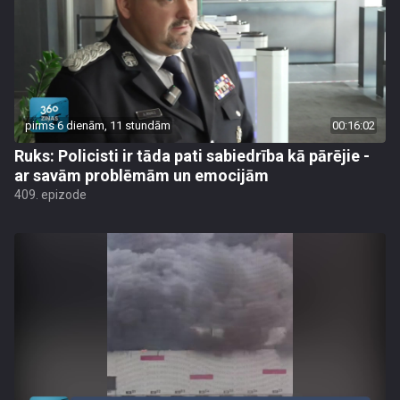
pirms 6 dienām, 11 stundām
00:16:02
Ruks: Policisti ir tāda pati sabiedrība kā pārējie -
ar savām problēmām un emocijām
409. epizode