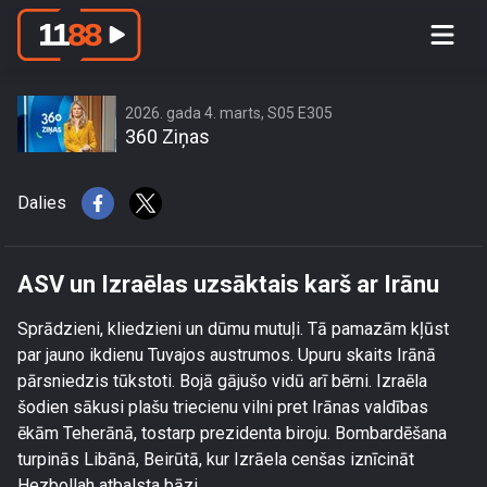
ASV un Izraēlas uzsāktais karš ar
Irānu
2026. gada 4. marts, S05 E305
360 Ziņas
Dalies
ASV un Izraēlas uzsāktais karš ar Irānu
Sprādzieni, kliedzieni un dūmu mutuļi. Tā pamazām kļūst
par jauno ikdienu Tuvajos austrumos. Upuru skaits Irānā
pārsniedzis tūkstoti. Bojā gājušo vidū arī bērni. Izraēla
šodien sākusi plašu triecienu vilni pret Irānas valdības
ēkām Teherānā, tostarp prezidenta biroju. Bombardēšana
turpinās Libānā, Beirūtā, kur Izrāela cenšas iznīcināt
Hezbollah atbalsta bāzi.