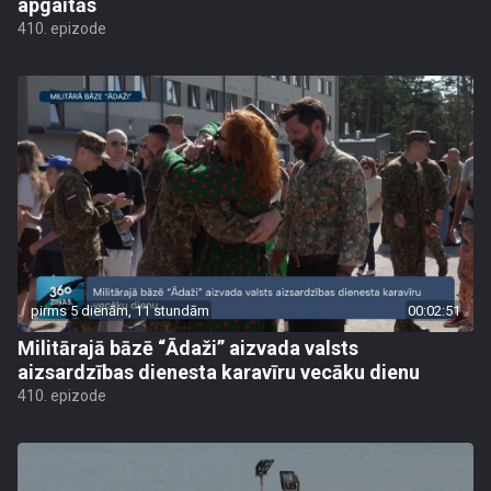
apgaitās
410. epizode
pirms 5 dienām, 11 stundām
00:02:51
Militārajā bāzē “Ādaži” aizvada valsts
aizsardzības dienesta karavīru vecāku dienu
410. epizode