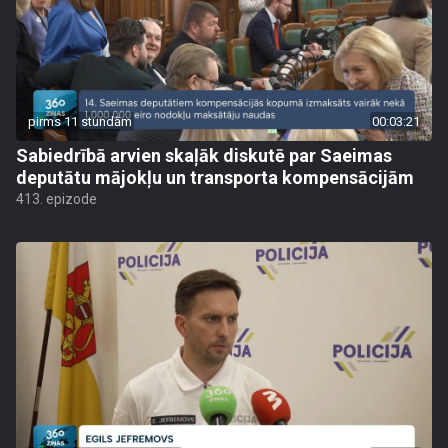
pirms 11 stundām
00:03:21
Sabiedrībā arvien skaļāk diskutē par Saeimas
deputātu mājokļu un transporta kompensācijām
413. epizode