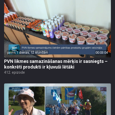
pirms 1 dienas, 12 stundām
00:03:04
PVN likmes samazināšanas mērķis ir sasniegts –
konkrēti produkti ir kļuvuši lētāki
412. epizode