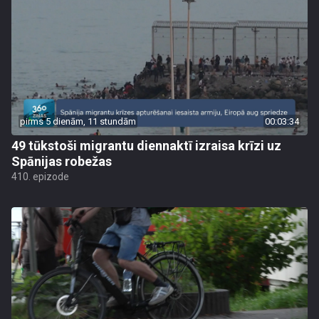
pirms 5 dienām, 11 stundām
00:03:34
49 tūkstoši migrantu diennaktī izraisa krīzi uz
Spānijas robežas
410. epizode