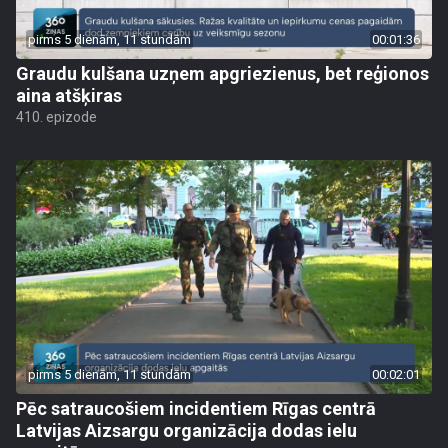
pirms 5 dienām, 11 stundām
00:01:36
Graudu kulšana uzņem apgriezienus, bet reģionos
aina atšķiras
410. epizode
pirms 5 dienām, 11 stundām
00:02:01
Pēc satraucošiem incidentiem Rīgas centrā
Latvijas Aizsargu organizācija dodas ielu