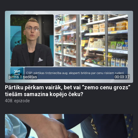
pirms 1 nedēļas
00:03:37
Pārtiku pērkam vairāk, bet vai “zemo cenu grozs”
tiešām samazina kopējo čeku?
408. epizode