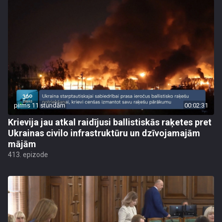
pirms 11 stundām
00:02:31
Krievija jau atkal raidījusi ballistiskās raķetes pret
Ukrainas civilo infrastruktūru un dzīvojamajām
mājām
413. epizode