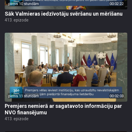
pirms 10 stundām
00:02:22
Sāk Valmieras iedzīvotāju svēršanu un mērīšanu
413. epizode
pirms 11 stundām
00:02:03
Premjers nemierā ar sagatavoto informāciju par
NVO finansējumu
413. epizode