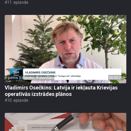
411. epizode
pirms 5 dienām, 8 stundām
00:03:23
Vladimirs Osečkins: Latvija ir iekļauta Krievijas
operatīvās izstrādes plānos
410. epizode