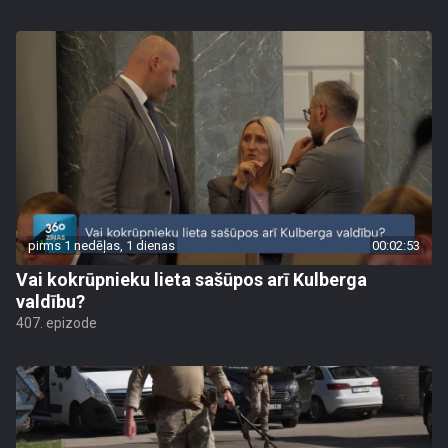
pirms 1 nedēļas, 1 dienas
00:02:53
Vai kokrūpnieku lieta sašūpos arī Kulberga
valdību?
407. epizode