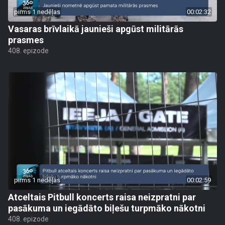
pirms 1 nedēļas
00:02:32
Vasaras brīvlaikā jaunieši apgūst militārās
prasmes
408. epizode
pirms 1 nedēļas
00:02:59
Atceltais Pitbull koncerts raisa neizpratni par
pasākuma un iegādāto biļešu turpmāko nākotni
408. epizode