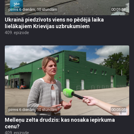
pirms 6 dienām, 10 stundām
00:01:58
Ukrainā piedzīvots viens no pēdējā laika
lielākajiem Krievijas uzbrukumiem
409. epizode
pirms 6 dienām, 10 stundām
00:05:05
Melleņu zelta drudzis: kas nosaka iepirkuma
cenu?
409. epizode