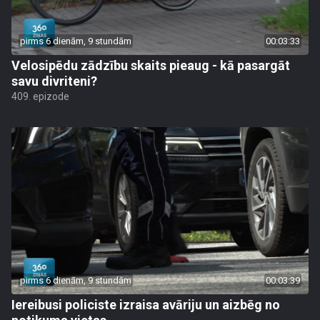
pirms 6 dienām, 9 stundām
00:03:33
Velosipēdu zādzību skaits pieaug - kā pasargāt
savu divriteni?
409. epizode
pirms 6 dienām, 9 stundām
00:03:39
Iereibusi policiste izraisa avāriju un aizbēg no