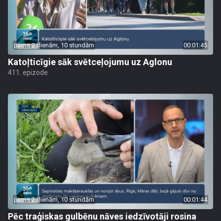
pirms 2 dienām, 10 stundām
00:01:45
Katoļticīgie sāk svētceļojumu uz Aglonu
411. epizode
pirms 2 dienām, 10 stundām
00:01:44
Pēc traģiskas gulbēnu nāves iedzīvotāji rosina