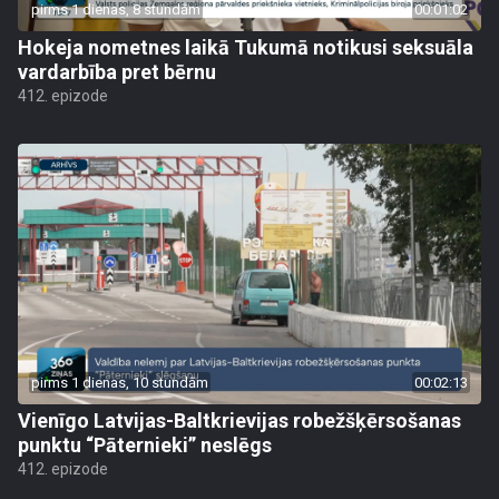
pirms 1 dienas, 8 stundām
00:01:02
Hokeja nometnes laikā Tukumā notikusi seksuāla
vardarbība pret bērnu
412. epizode
pirms 1 dienas, 10 stundām
00:02:13
Vienīgo Latvijas-Baltkrievijas robežšķērsošanas
punktu “Pāternieki” neslēgs
412. epizode