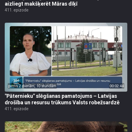
aizliegt makšķerēt Māras dīķī
411. epizode
pirms 2 dienām, 10 stundām
00:02:44
"Pāternieku" slēgšanas pamatojums – Latvijas
drošība un resursu trūkums Valsts robežsardzē
411. epizode