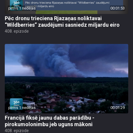
pirms 1 nedēļas
00:01:53
Pēc dronu trieciena Rjazaņas noliktavai
“Wildberries” zaudējumi sasniedz miljardu eiro
408. epizode
pirms 1 nedēļas
00:01:29
Francijā fiksē jaunu dabas parādību -
pirokumolonimbu jeb uguns mākoni
408. epizode