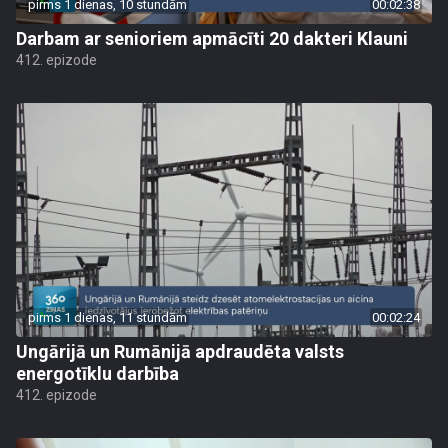
pirms 1 dienas, 10 stundām
00:02:38
Darbam ar senioriem apmācīti 20 dakteri Klauni
412. epizode
pirms 1 dienas, 11 stundām
00:02:24
Ungārijā un Rumānijā apdraudēta valsts
energotīklu darbība
412. epizode