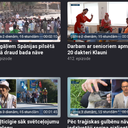
s 2 dienām, 15 stundām
00:02:10
pirms 2 dienām, 15 stundām
00:
gāļiem Spānijas pilsētā
Darbam ar senioriem apm
ā draud bada nāve
20 dakteri Klauni
epizode
412. epizode
s 3 dienām, 15 stundām
00:01:45
pirms 3 dienām, 15 stundām
00:
ļticīgie sāk svētceļojumu
Pēc traģiskas gulbēnu nā
glonu
iedzīvotāji rosina aizliegt