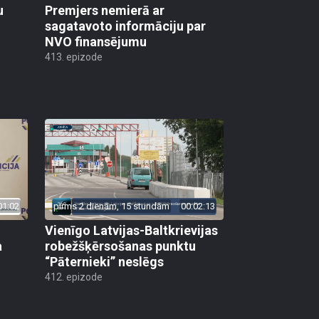
u
Premjers nemierā ar
sagatavoto informāciju par
NVO finansējumu
413. epizode
01:02
pirms 2 dienām, 15 stundām
00:02:13
Vienīgo Latvijas-Baltkrievijas
a
robežšķērsošanas punktu
“Pāternieki” neslēgs
412. epizode