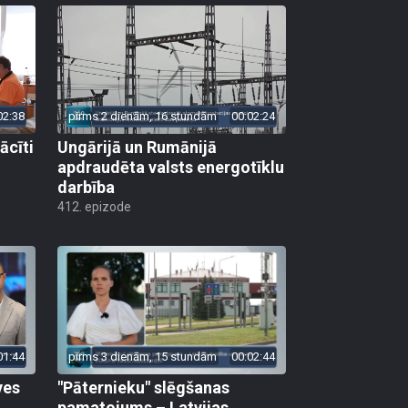
02:38
pirms 2 dienām, 16 stundām
00:02:24
ācīti
Ungārijā un Rumānijā
apdraudēta valsts energotīklu
darbība
412. epizode
01:44
pirms 3 dienām, 15 stundām
00:02:44
ves
"Pāternieku" slēgšanas
pamatojums – Latvijas