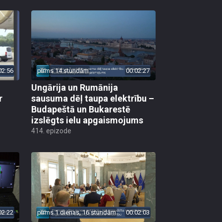
02:56
pirms 14 stundām
00:02:27
Ungārija un Rumānija
r
sausuma dēļ taupa elektrību –
Budapeštā un Bukarestē
izslēgts ielu apgaismojums
414. epizode
02:22
pirms 1 dienas, 16 stundām
00:02:03