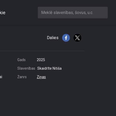
kie
Meklē slavenības, šovus, u.c.
arī darbi?
Dalies
Gads
2025
Slavenības
Skaidrīte Nitiša
ai
Žanrs
Ziņas