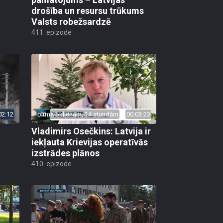
drošība un resursu trūkums
Valsts robežsardzē
411. epizode
02:12
pirms 6 dienām, 14 stundām
00:03:23
Vladimirs Osečkins: Latvija ir
iekļauta Krievijas operatīvās
izstrādes plānos
410. epizode