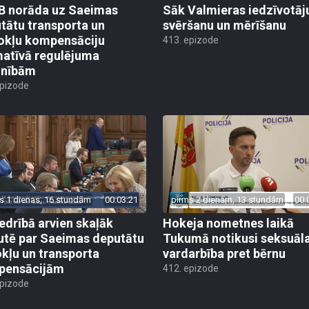
 norāda uz Saeimas
Sāk Valmieras iedzīvotāj
tātu transporta un
svēršanu un mērīšanu
okļu kompensāciju
413. epizode
atīvā regulējuma
lnībām
epizode
s 1 dienas, 16 stundām
00:03:21
pirms 2 dienām, 13 stundām
00:
edrībā arvien skaļāk
Hokeja nometnes laikā
utē par Saeimas deputātu
Tukumā notikusi seksuāl
kļu un transporta
vardarbība pret bērnu
pensācijām
412. epizode
epizode