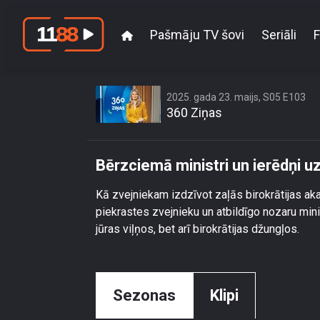
Pašmāju TV šovi
Seriāli
F
Bērzciemā
2025. gada 23. maijs, S05 E103
360 Ziņas
Bērzciemā ministri un ierēdņi u
Kā zvejniekam izdzīvot zaļās birokrātijas a
piekrastes zvejnieku un atbildīgo nozaru minis
jūras viļņos, bet arī birokrātijas džungļos.
Sezonas
Klipi