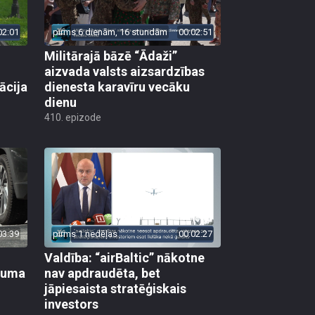
02:01
pirms 6 dienām, 16 stundām
00:02:51
Militārajā bāzē “Ādaži”
aizvada valsts aizsardzības
ācija
dienesta karavīru vecāku
dienu
410. epizode
03:39
pirms 1 nedēļas
00:02:27
Valdība: “airBaltic” nākotne
ikuma
nav apdraudēta, bet
jāpiesaista stratēģiskais
investors