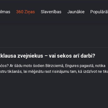
ilmas
360 Ziņas
Slavenības
Jaunākie
Populārā
 ministri un ierēdņi uzklausa zvejniekus – vai sekos 
zklausa zvejniekus – vai sekos arī darbi?
kačos? Ar šādu moto šodien Bērzciemā, Engures pagastā, notika
tru tikšanās, lai mēģinātu rast risinājumu tam, kā izdzīvot ne tik