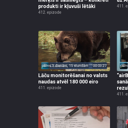
produkti ir kļuvuši lētāki
411. 
412. epizode
pirms 3 dienām, 15 stundām
00:03:27
pirm
Lāču monitorēšanai no valsts
“airB
naudas atvēl 180 000 eiro
sanā
rezu
411. epizode
411. 