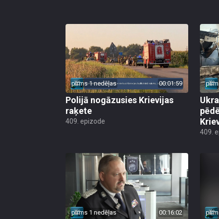
pirms 1 nedēļas
00:01:59
pirm
Polijā nogāzusies Krievijas
Ukra
raķete
pēdē
Krie
409. epizode
409. 
pirms 1 nedēļas
00:16:02
pirm