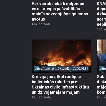
Par vairāk nekā 6 miljoniem
KNAB
eiro Latvijas pašvaldībās
depu
mainīs novecojušos gaismas
dzīv
avotus
norm
nepi
414. epizode
414. 
pirms 1 dienas, 16 stundām
00:02:31
pirm
Krievija jau atkal raidījusi
Sabi
ballistiskās raķetes pret
disk
Ukrainas civilo infrastruktūru
mājo
un dzīvojamajām mājām
kom
413. epizode
413. 