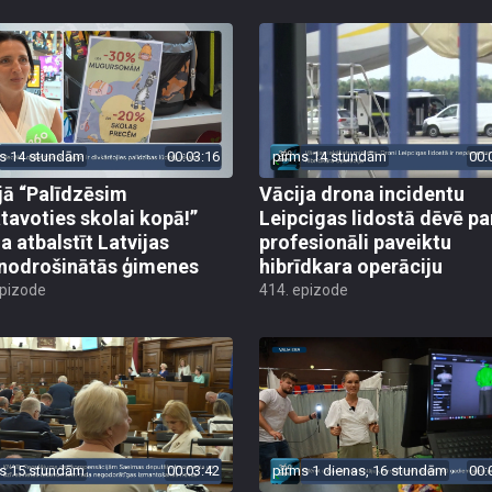
s 14 stundām
00:03:16
pirms 14 stundām
00:
jā “Palīdzēsim
Vācija drona incidentu
tavoties skolai kopā!”
Leipcigas lidostā dēvē pa
a atbalstīt Latvijas
profesionāli paveiktu
odrošinātās ģimenes
hibrīdkara operāciju
epizode
414. epizode
s 15 stundām
00:03:42
pirms 1 dienas, 16 stundām
00: