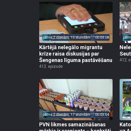
pirms 2 dienām, 15 stundām
00:03:08
pirm
Kārtējā nelegālo migrantu
Nele
krīze raisa diskusijas par
Seut
Šengenas līguma pastāvēšanu
412. 
412. epizode
pirms 2 dienām, 17 stundām
00:03:04
pirm
PVN likmes samazināšanas
Kato
mērķis ir sasniegts – konkrēti
uz A