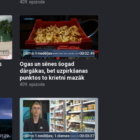
409. epizode
05:05
pirms 1 nedēļas
00:02:49
s
Ogas un sēnes šogad
dārgākas, bet uzpirkšanas
punktos to krietni mazāk
409. epizode
01:29
pirms 1 nedēļas, 1 dienas
00:03:37