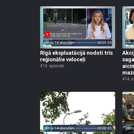
pirms 14 stundām
00:01:35
pirm
Rīgā ekspluatācijā nodoti trīs
Akci
reģionālie veloceļi
saga
aicin
414. epizode
mazn
414. 
pirms 14 stundām
00:02:35
pirm