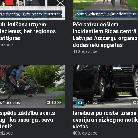
s 6 dienām, 16 stundām
00:01:36
pirms 6 dienām, 16 stundām
00:
du kulšana uzņem
Pēc satraucošiem
iezienus, bet reģionos
incidentiem Rīgas centrā
 atšķiras
Latvijas Aizsargu organiz
dodas ielu apgaitās
epizode
410. epizode
s 1 nedēļas
00:03:33
pirms 1 nedēļas
00:
sipēdu zādzību skaits
Iereibusi policiste izraisa
ug - kā pasargāt savu
avāriju un aizbēg no not
teni?
vietas
epizode
409. epizode