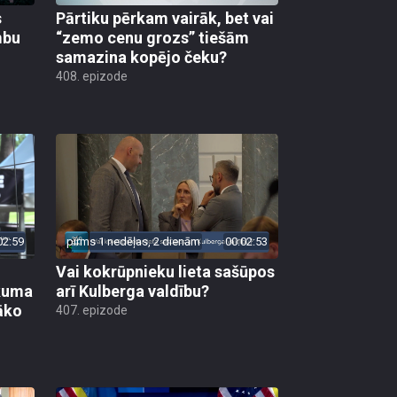
s
Pārtiku pērkam vairāk, bet vai
mbu
“zemo cenu grozs” tiešām
samazina kopējo čeku?
408. epizode
02:59
pirms 1 nedēļas, 2 dienām
00:02:53
Vai kokrūpnieku lieta sašūpos
ākuma
arī Kulberga valdību?
āko
407. epizode