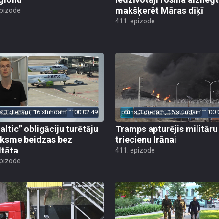
makšķerēt Māras dīķī
epizode
411. epizode
s 3 dienām, 16 stundām
00:02:49
pirms 3 dienām, 16 stundām
00:
altic” obligāciju turētāju
Tramps apturējis militāru
ksme beidzas bez
triecienu Irānai
ltāta
411. epizode
epizode