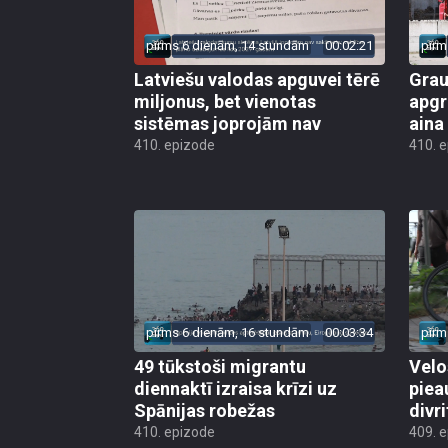
pirms 6 dienām, 14 stundām
00:02:21
pirm
Latviešu valodas apguvei tērē
Grau
miljonus, bet vienotas
apgr
sistēmas joprojām nav
aina
410. epizode
410. 
pirms 6 dienām, 16 stundām
00:03:34
pirm
49 tūkstoši migrantu
Velo
diennaktī izraisa krīzi uz
piea
Spānijas robežas
divri
410. epizode
409. 