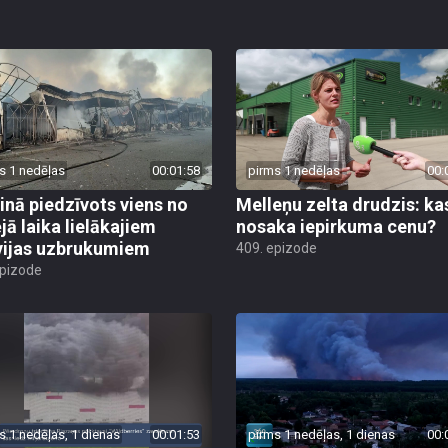
s 1 nedēļas
00:01:58
pirms 1 nedēļas
00:
inā piedzīvots viens no
Melleņu zelta drudzis: ka
jā laika lielākajiem
nosaka iepirkuma cenu?
vijas uzbrukumiem
409. epizode
epizode
s 1 nedēļas, 1 dienas
00:01:53
pirms 1 nedēļas, 1 dienas
00: