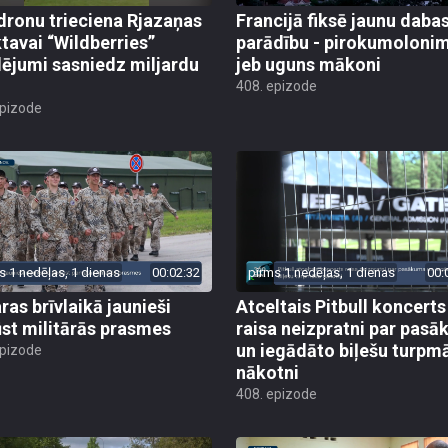
dronu trieciena Rjazaņas
Francijā fiksē jaunu daba
ktavai “Wildberries”
parādību - pirokumoloni
ējumi sasniedz miljardu
jeb uguns mākoni
408. epizode
epizode
s 1 nedēļas, 1 dienas
00:02:32
pirms 1 nedēļas, 1 dienas
00:
ras brīvlaikā jaunieši
Atceltais Pitbull koncerts
st militārās prasmes
raisa neizpratni par pas
un iegādāto biļešu turpm
epizode
nākotni
408. epizode