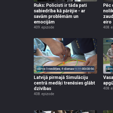
Ruks: Policisti ir tāda pati
Pēc 
sabiedrība kā pārējie - ar
noli
savām problēmām un
zaud
emocijām
eiro
409. epizode
408. 
pirms 1 nedēļas, 1 dienas
00:00:56
pirm
Latvijā pirmajā Simulāciju
Vasa
centrā mediķi trenēsies glābt
apgū
dzīvības
408. 
408. epizode