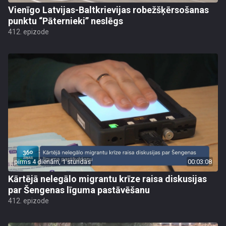
Vienīgo Latvijas-Baltkrievijas robežšķērsošanas
punktu “Pāternieki” neslēgs
412. epizode
pirms 4 dienām, 1 stundas
00:03:08
Kārtējā nelegālo migrantu krīze raisa diskusijas
par Šengenas līguma pastāvēšanu
412. epizode