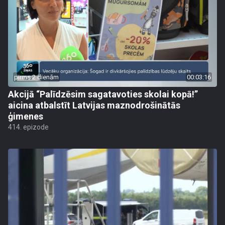
pirms 2 dienām
00:03:16
Akcijā “Palīdzēsim sagatavoties skolai kopā!”
aicina atbalstīt Latvijas maznodrošinātās
ģimenes
414. epizode