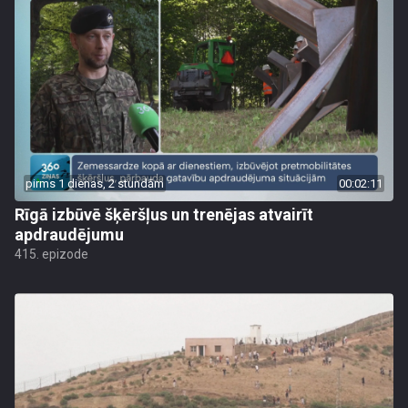
pirms 1 dienas, 2 stundām
00:02:11
Rīgā izbūvē šķēršļus un trenējas atvairīt
apdraudējumu
415. epizode