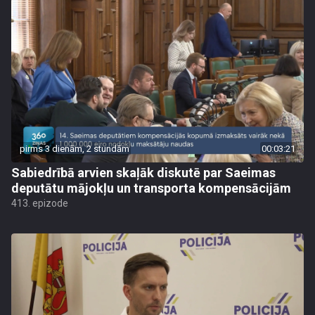
pirms 3 dienām, 2 stundām
00:03:21
Sabiedrībā arvien skaļāk diskutē par Saeimas
deputātu mājokļu un transporta kompensācijām
413. epizode