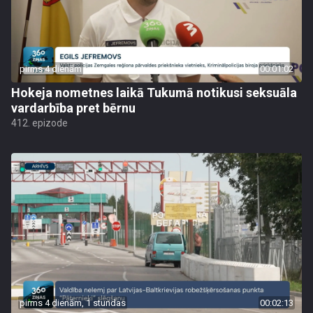
pirms 4 dienām
00:01:02
Hokeja nometnes laikā Tukumā notikusi seksuāla
vardarbība pret bērnu
412. epizode
pirms 4 dienām, 1 stundas
00:02:13