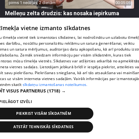
pirms 1 nedēļas, 2 dienām
00:05:05
Melleņu zelta drudzis: kas nosaka iepirkuma
cenu?
 tīmekļa vietne izmanto sīkdatnes
409. epizode
 tīmekļa vietnē tiek izmantotas sīkdatnes, lai nodrošinātu un uzlabotu tīmek
nes darbību., nosūtītu personalizētu reklāmu un satura ģenerēšanai, veiktu
āmas un satura mērījumus, auditorijas datu apkopošanu, kā arī produktu izst
zlabošanu. Zemāk sniedzam informāciju par visām sīkdatnēm, kuras tiek
ntotas mūsu tīmekļa vietnēs. Sīkdatnes var atšķirties atkarībā no apmeklētā
rneta vietnes sadaļas. Lietotājam jebkurā brīdī ir iespēja piekrist, atteikties va
īt savu piekrišanu. Piekrišanas sniegšana, kā arī tās atsaukšana vai mainīša
ecas uz visām interneta vietnes sadaļām. Vairāk informācijas par izmantotaj
atnēm skatīt
sīkdatņu izmantošanas noteikumos.
ĪT VISUS PARTNERUS
(1718) →
PIELĀGOT IZVĒLI
pirms 1 nedēļas, 2 dienām
00:02:49
PIEKRIST VISĀM SĪKDATNĒM
Ogas un sēnes šogad dārgākas, bet uzpirkšanas
punktos to krietni mazāk
ATSTĀT TEHNISKĀS SĪKDATNES
409. epizode