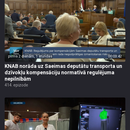
pirms 2 dienām, 1 stundas
00:03:42
KNAB norāda uz Saeimas deputātu transporta un
dzīvokļu kompensāciju normatīvā regulējuma
nepilnībām
414. epizode