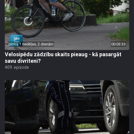
pirms 1 nedēļas, 2 dienām
00:03:33
Velosipēdu zādzību skaits pieaug - kā pasargāt
savu divriteni?
409. epizode