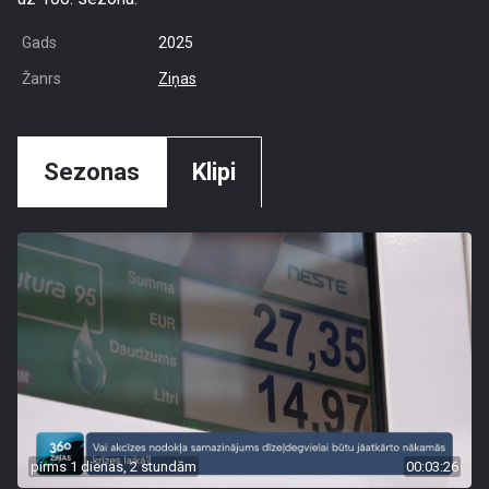
Gads
2025
Žanrs
Ziņas
Sezonas
Klipi
pirms 1 dienas, 2 stundām
00:03:26