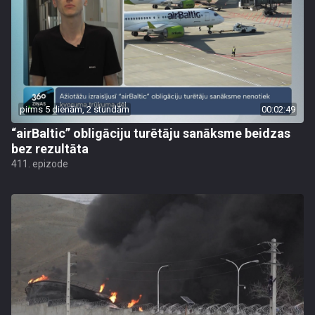
pirms 5 dienām, 2 stundām
00:02:49
“airBaltic” obligāciju turētāju sanāksme beidzas
bez rezultāta
411. epizode