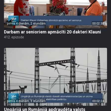
pirms 4 dienām, 2 stundām
00:02:38
Darbam ar senioriem apmācīti 20 dakteri Klauni
412. epizode
pirms 4 dienām, 3 stundām
00:02:24
Ungārijā un Rumānijā apdraudēta valsts