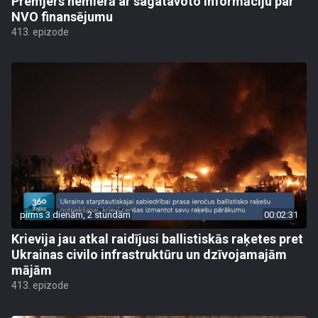
Premjers nemierā ar sagatavoto informāciju par
NVO finansējumu
413. epizode
pirms 3 dienām, 2 stundām
00:02:31
Krievija jau atkal raidījusi ballistiskās raķetes pret
Ukrainas civilo infrastruktūru un dzīvojamajām
mājām
413. epizode