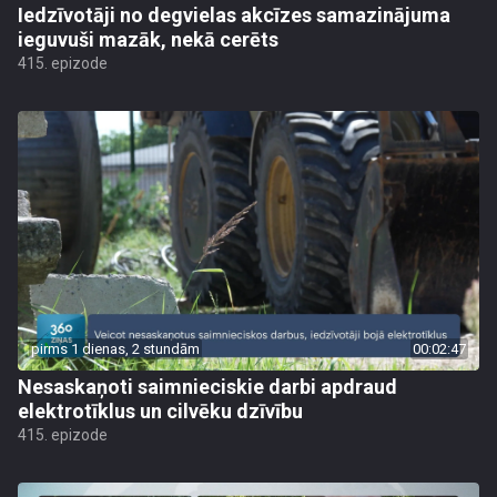
Iedzīvotāji no degvielas akcīzes samazinājuma
ieguvuši mazāk, nekā cerēts
415. epizode
pirms 1 dienas, 2 stundām
00:02:47
Nesaskaņoti saimnieciskie darbi apdraud
elektrotīklus un cilvēku dzīvību
415. epizode