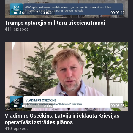
pirms 5 dienām, 2 stundām
00:02:12
Tramps apturējis militāru triecienu Irānai
411. epizode
pirms 1 nedēļas, 1 dienas
00:03:23
Vladimirs Osečkins: Latvija ir iekļauta Krievijas
operatīvās izstrādes plānos
410. epizode