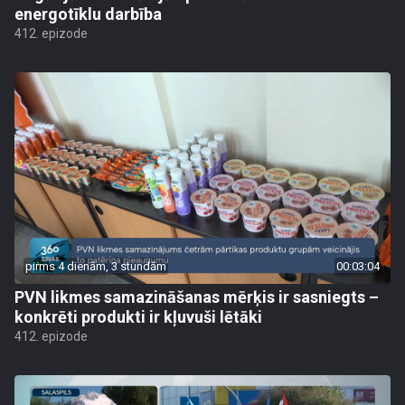
energotīklu darbība
412. epizode
pirms 4 dienām, 3 stundām
00:03:04
PVN likmes samazināšanas mērķis ir sasniegts –
konkrēti produkti ir kļuvuši lētāki
412. epizode