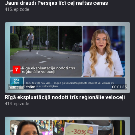
Jauni draudi Persijas līcī ceļ naftas cenas
415. epizode
pirms 2 dienām
00:01:35
Rīgā ekspluatācijā nodoti trīs reģionālie veloceļi
414. epizode