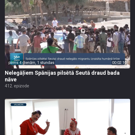
pirms 4 dienām, 1 stundas
00:02:10
Nelegāļiem Spānijas pilsētā Seutā draud bada
nāve
412. epizode