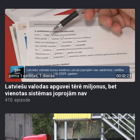
pirms 1 nedēļas, 1 dienas
00:02:21
Latviešu valodas apguvei tērē miljonus, bet
vienotas sistēmas joprojām nav
410. epizode