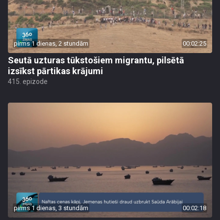
pirms 1 dienas, 2 stundām
00:02:25
Seutā uzturas tūkstošiem migrantu, pilsētā
izsīkst pārtikas krājumi
415. epizode
pirms 1 dienas, 3 stundām
00:02:18