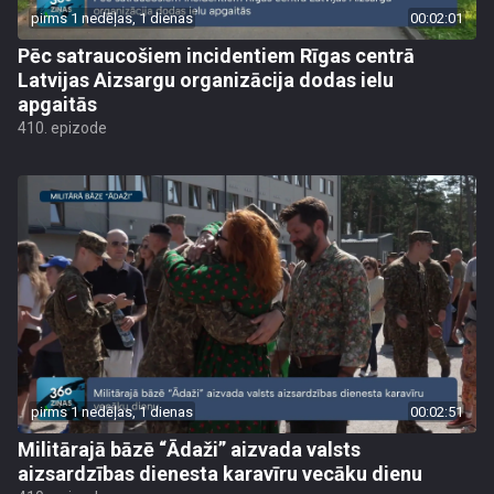
pirms 1 nedēļas, 1 dienas
00:02:01
Pēc satraucošiem incidentiem Rīgas centrā
Latvijas Aizsargu organizācija dodas ielu
apgaitās
410. epizode
pirms 1 nedēļas, 1 dienas
00:02:51
Militārajā bāzē “Ādaži” aizvada valsts
aizsardzības dienesta karavīru vecāku dienu