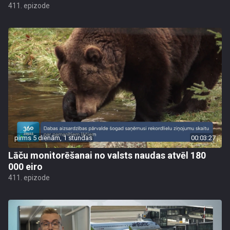
411. epizode
pirms 5 dienām, 1 stundas
00:03:27
Lāču monitorēšanai no valsts naudas atvēl 180
000 eiro
411. epizode