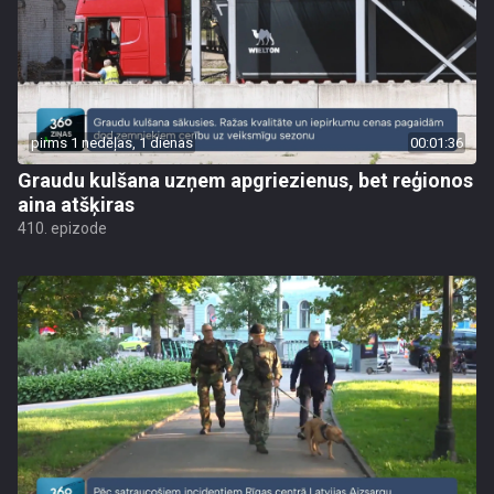
pirms 1 nedēļas, 1 dienas
00:01:36
Graudu kulšana uzņem apgriezienus, bet reģionos
aina atšķiras
410. epizode