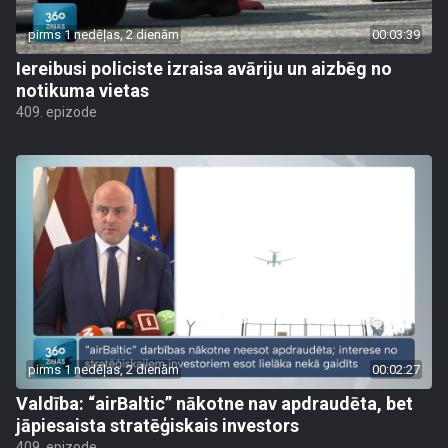
pirms 1 nedēļas, 2 dienām
00:03:39
Iereibusi policiste izraisa avāriju un aizbēg no
notikuma vietas
409. epizode
pirms 1 nedēļas, 2 dienām
00:02:27
Valdība: “airBaltic” nākotne nav apdraudēta, bet
jāpiesaista stratēģiskais investors
409. epizode