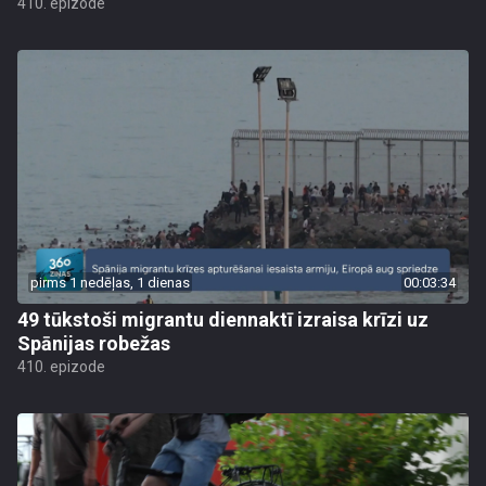
410. epizode
pirms 1 nedēļas, 1 dienas
00:03:34
49 tūkstoši migrantu diennaktī izraisa krīzi uz
Spānijas robežas
410. epizode