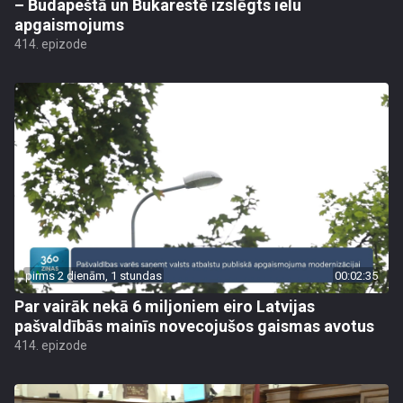
– Budapeštā un Bukarestē izslēgts ielu
apgaismojums
414. epizode
pirms 2 dienām, 1 stundas
00:02:35
Par vairāk nekā 6 miljoniem eiro Latvijas
pašvaldībās mainīs novecojušos gaismas avotus
414. epizode