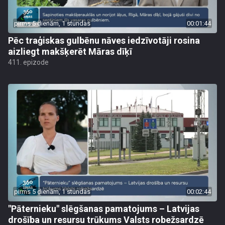
pirms 5 dienām, 1 stundas
00:01:44
Pēc traģiskas gulbēnu nāves iedzīvotāji rosina
aizliegt makšķerēt Māras dīķī
411. epizode
pirms 5 dienām, 1 stundas
00:02:44
"Pāternieku" slēgšanas pamatojums – Latvijas
drošība un resursu trūkums Valsts robežsardzē