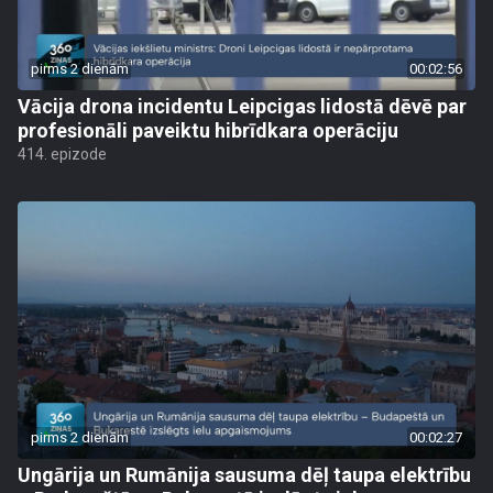
pirms 2 dienām
00:02:56
Vācija drona incidentu Leipcigas lidostā dēvē par
profesionāli paveiktu hibrīdkara operāciju
414. epizode
pirms 2 dienām
00:02:27
Ungārija un Rumānija sausuma dēļ taupa elektrību