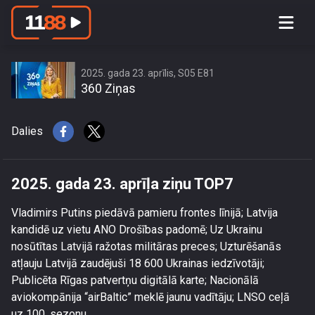
2025. gada 23. aprīļa ziņu TOP7
2025. gada 23. aprīlis, S05 E81
360 Ziņas
Dalies
2025. gada 23. aprīļa ziņu TOP7
Vladimirs Putins piedāvā pamieru frontes līnijā; Latvija
kandidē uz vietu ANO Drošības padomē; Uz Ukrainu
nosūtītas Latvijā ražotas militāras preces; Uzturēšanās
atļauju Latvijā zaudējuši 18 600 Ukrainas iedzīvotāji;
Publicēta Rīgas patvertņu digitālā karte; Nacionālā
aviokompānija “airBaltic” meklē jaunu vadītāju; LNSO ceļā
uz 100. sezonu.