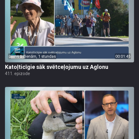
pirms 5 dienām, 1 stundas
00:01:45
Katoļticīgie sāk svētceļojumu uz Aglonu
411. epizode